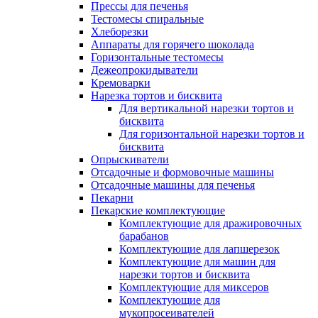
Прессы для печенья
Тестомесы спиральные
Хлеборезки
Аппараты для горячего шоколада
Горизонтальные тестомесы
Дежеопрокидыватели
Кремоварки
Нарезка тортов и бисквита
Для вертикальной нарезки тортов и
бисквита
Для горизонтальной нарезки тортов и
бисквита
Опрыскиватели
Отсадочные и формовочные машины
Отсадочные машины для печенья
Пекарни
Пекарские комплектующие
Комплектующие для дражировочных
барабанов
Комплектующие для лапшерезок
Комплектующие для машин для
нарезки тортов и бисквита
Комплектующие для миксеров
Комплектующие для
мукопросеивателей