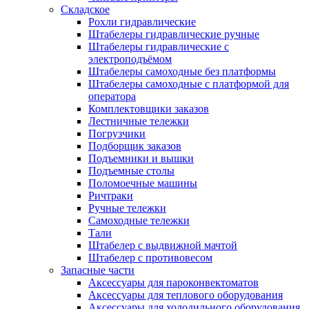
Складское
Рохли гидравлические
Штабелеры гидравлические ручные
Штабелеры гидравлические с
электроподъёмом
Штабелеры самоходные без платформы
Штабелеры самоходные с платформой для
оператора
Комплектовщики заказов
Лестничные тележки
Погрузчики
Подборщик заказов
Подъемники и вышки
Подъемные столы
Поломоечные машины
Ричтраки
Ручные тележки
Самоходные тележки
Тали
Штабелер с выдвижной мачтой
Штабелер с противовесом
Запасные части
Аксессуары для пароконвектоматов
Аксессуары для теплового оборудования
Аксессуары для холодильного оборудования