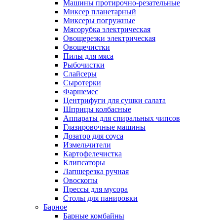
Машины протирочно-резательные
Миксер планетарный
Миксеры погружные
Мясорубка электрическая
Овощерезки электрическая
Овощечистки
Пилы для мяса
Рыбочистки
Слайсеры
Сыротерки
Фаршемес
Центрифуги для сушки салата
Шприцы колбасные
Аппараты для спиральных чипсов
Глазировочные машины
Дозатор для соуса
Измельчители
Картофелечистка
Клипсаторы
Лапшерезка ручная
Овоскопы
Прессы для мусора
Столы для панировки
Барное
Барные комбайны