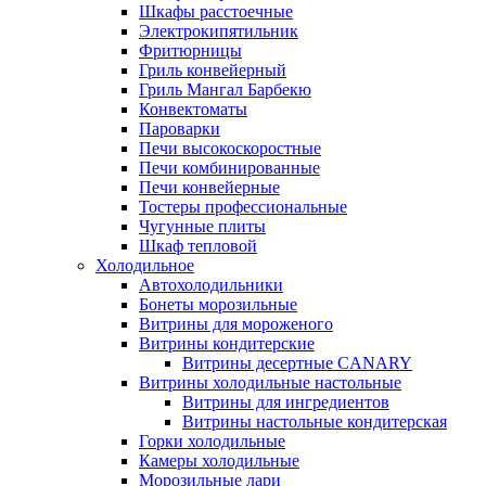
Шкафы расстоечные
Электрокипятильник
Фритюрницы
Гриль конвейерный
Гриль Мангал Барбекю
Конвектоматы
Пароварки
Печи высокоскоростные
Печи комбинированные
Печи конвейерные
Тостеры профессиональные
Чугунные плиты
Шкаф тепловой
Холодильное
Автохолодильники
Бонеты морозильные
Витрины для мороженого
Витрины кондитерские
Витрины десертные CANARY
Витрины холодильные настольные
Витрины для ингредиентов
Витрины настольные кондитерская
Горки холодильные
Камеры холодильные
Морозильные лари