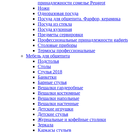
принадлежности сомелье Peugeot
Ножи
Одноразовая посуда
Посуда для общепита. Фарфор, керамика
Посуда из стекла
Посуда кухонная
Предметы сервировки
Профессиональные принадлежности gadgets
Столовые приборы
Термосы профессиональные
Мебель для общепита
Подстолья
Столы
Стулья 2018
Банкетки
Барные стулья
Вешалки гардеробные
Вешалки костюмные
Вешалки напольные
Вешалки настенные
Детские игрушки
Детские стулья
Журнальные и кофейные столики
Зеркала
Каркасы стульев