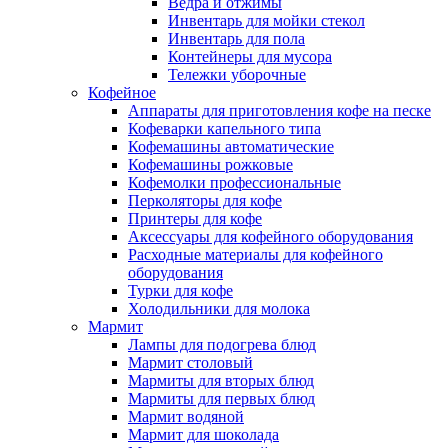
Ведра и отжимы
Инвентарь для мойки стекол
Инвентарь для пола
Контейнеры для мусора
Тележки уборочные
Кофейное
Аппараты для приготовления кофе на песке
Кофеварки капельного типа
Кофемашины автоматические
Кофемашины рожковые
Кофемолки профессиональные
Перколяторы для кофе
Принтеры для кофе
Аксессуары для кофейного оборудования
Расходные материалы для кофейного
оборудования
Турки для кофе
Холодильники для молока
Мармит
Лампы для подогрева блюд
Мармит столовый
Мармиты для вторых блюд
Мармиты для первых блюд
Мармит водяной
Мармит для шоколада