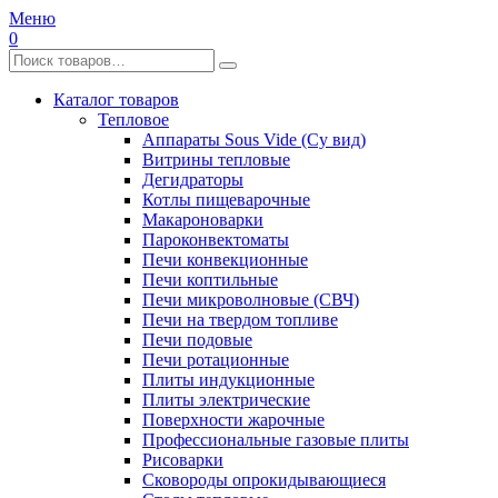
Меню
0
Каталог товаров
Тепловое
Аппараты Sous Vide (Су вид)
Витрины тепловые
Дегидраторы
Котлы пищеварочные
Макароноварки
Пароконвектоматы
Печи конвекционные
Печи коптильные
Печи микроволновые (СВЧ)
Печи на твердом топливе
Печи подовые
Печи ротационные
Плиты индукционные
Плиты электрические
Поверхности жарочные
Профессиональные газовые плиты
Рисоварки
Сковороды опрокидывающиеся