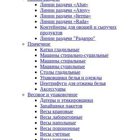
Линии раздачи «Abat»
Линии раздачи «Atesy»
Линии раздачи «Iterma»
Линии раздачи «Rada»
Контейнеры для овощей и сыпучих
продуктов
Линии раздачи "Радапро"
Прачечное
Катки гладильные
Машины стирально-сушильные
Машины стиральные
Машины сушильные
Столы гладильные
Упаковщики белья и одежды
Центрифуги для отжима белья
Аксессуары
Весовое и упаковочное
Датеры и этикировщики
Запайщики пакетов
Весы крановые
Весы лабораторные
Весы напольные
Весы порционные
Весы счетные
Весы торговые