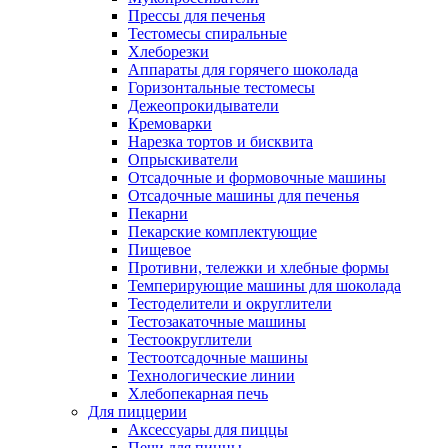
Прессы для печенья
Тестомесы спиральные
Хлеборезки
Аппараты для горячего шоколада
Горизонтальные тестомесы
Дежеопрокидыватели
Кремоварки
Нарезка тортов и бисквита
Опрыскиватели
Отсадочные и формовочные машины
Отсадочные машины для печенья
Пекарни
Пекарские комплектующие
Пищевое
Противни, тележки и хлебные формы
Темперирующие машины для шоколада
Тестоделители и округлители
Тестозакаточные машины
Тестоокруглители
Тестоотсадочные машины
Технологические линии
Хлебопекарная печь
Для пиццерии
Аксессуары для пиццы
Печи для пиццы