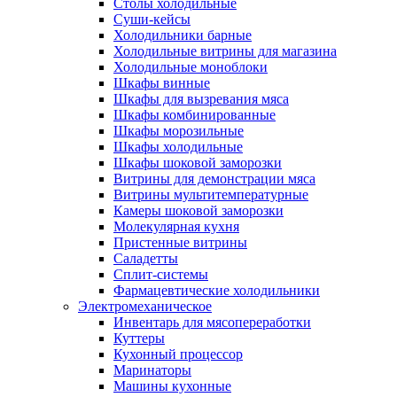
Столы холодильные
Суши-кейсы
Холодильники барные
Холодильные витрины для магазина
Холодильные моноблоки
Шкафы винные
Шкафы для вызревания мяса
Шкафы комбинированные
Шкафы морозильные
Шкафы холодильные
Шкафы шоковой заморозки
Витрины для демонстрации мяса
Витрины мультитемпературные
Камеры шоковой заморозки
Молекулярная кухня
Пристенные витрины
Саладетты
Сплит-системы
Фармацевтические холодильники
Электромеханическое
Инвентарь для мясопереработки
Куттеры
Кухонный процессор
Маринаторы
Машины кухонные