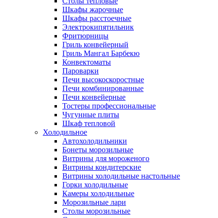
Столы тепловые
Шкафы жарочные
Шкафы расстоечные
Электрокипятильник
Фритюрницы
Гриль конвейерный
Гриль Мангал Барбекю
Конвектоматы
Пароварки
Печи высокоскоростные
Печи комбинированные
Печи конвейерные
Тостеры профессиональные
Чугунные плиты
Шкаф тепловой
Холодильное
Автохолодильники
Бонеты морозильные
Витрины для мороженого
Витрины кондитерские
Витрины холодильные настольные
Горки холодильные
Камеры холодильные
Морозильные лари
Столы морозильные