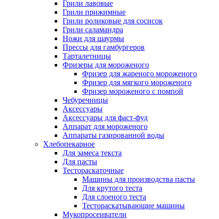
Грили лавовые
Грили прижимные
Грили роликовые для сосисок
Грили саламандра
Ножи для шаурмы
Прессы для гамбургеров
Тарталетницы
Фризеры для мороженого
Фризер для жареного мороженого
Фризер для мягкого мороженого
Фризер мороженого с помпой
Чебуречницы
Аксессуары
Аксессуары для фаст-фуд
Аппарат для мороженого
Аппараты газированной воды
Хлебопекарное
Для замеса текста
Для пасты
Тестораскаточные
Машины для производства пасты
Для крутого теста
Для слоеного теста
Тестораскатывающие машины
Мукопросеиватели