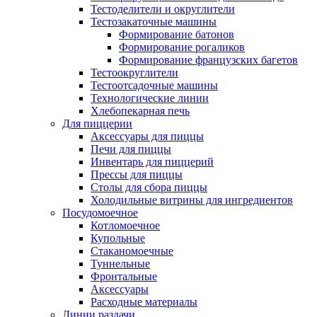
Тестоделители и округлители
Тестозакаточные машины
Формирование батонов
Формирование рогаликов
Формирование французских багетов
Тестоокруглители
Тестоотсадочные машины
Технологические линии
Хлебопекарная печь
Для пиццерии
Аксессуары для пиццы
Печи для пиццы
Инвентарь для пиццерий
Прессы для пиццы
Столы для сбора пиццы
Холодильные витрины для ингредиентов
Посудомоечное
Котломоечное
Купольные
Стаканомоечные
Туннельные
Фронтальные
Аксессуары
Расходные материалы
Линии раздачи