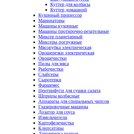
Куттер для колбасы
Куттер домашний
Кухонный процессор
Маринаторы
Машины кухонные
Машины протирочно-резательные
Миксер планетарный
Миксеры погружные
Мясорубка электрическая
Овощерезки электрическая
Овощечистки
Пилы для мяса
Рыбочистки
Слайсеры
Сыротерки
Фаршемес
Центрифуги для сушки салата
Шприцы колбасные
Аппараты для спиральных чипсов
Глазировочные машины
Дозатор для соуса
Измельчители
Картофелечистка
Клипсаторы
Лапшерезка ручная