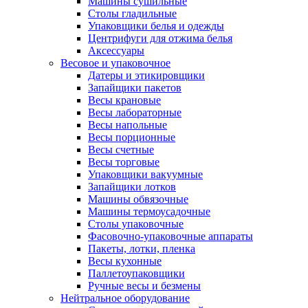
Машины сушильные
Столы гладильные
Упаковщики белья и одежды
Центрифуги для отжима белья
Аксессуары
Весовое и упаковочное
Датеры и этикировщики
Запайщики пакетов
Весы крановые
Весы лабораторные
Весы напольные
Весы порционные
Весы счетные
Весы торговые
Упаковщики вакуумные
Запайщики лотков
Машины обвязочные
Машины термоусадочные
Столы упаковочные
Фасовочно-упаковочные аппараты
Пакеты, лотки, пленка
Весы кухонные
Паллетоупаковщики
Ручные весы и безмены
Нейтральное оборудование