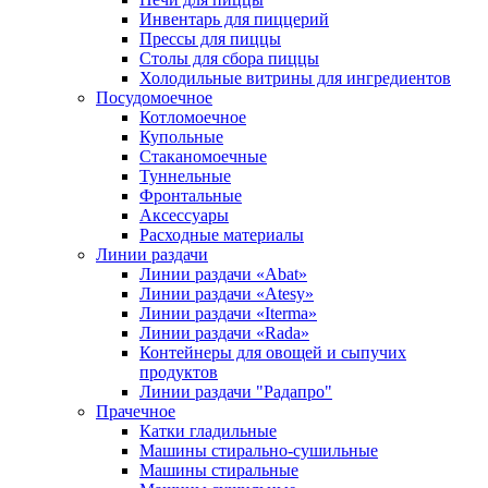
Инвентарь для пиццерий
Прессы для пиццы
Столы для сбора пиццы
Холодильные витрины для ингредиентов
Посудомоечное
Котломоечное
Купольные
Стаканомоечные
Туннельные
Фронтальные
Аксессуары
Расходные материалы
Линии раздачи
Линии раздачи «Abat»
Линии раздачи «Atesy»
Линии раздачи «Iterma»
Линии раздачи «Rada»
Контейнеры для овощей и сыпучих
продуктов
Линии раздачи "Радапро"
Прачечное
Катки гладильные
Машины стирально-сушильные
Машины стиральные