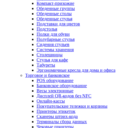
Компакт-прихожие
Обеденные группы
Обеденные столы
Обеденные стулья
Подставки для цветов
Подстолья
Полки для обуви
Полубарные стулья
Сидения стульев
Системы хранения
Столешницы
Стулья для кафе
Табуреты
Эргономичные кресла для дома и офиса
Торговое и банковское
POS оборудование
Банковское оборудование
Весы электронные
Дисплей QR-кодов без NFC
Онлайн-кассы
Покупательские тележки и корзины
Принтеры этикеток
Сканеры штрих-кода
Терминалы сбора данных
Чековые принтеры