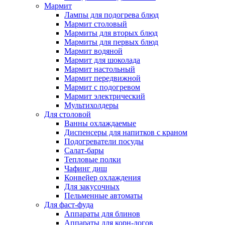
Мармит
Лампы для подогрева блюд
Мармит столовый
Мармиты для вторых блюд
Мармиты для первых блюд
Мармит водяной
Мармит для шоколада
Мармит настольный
Мармит передвижной
Мармит с подогревом
Мармит электрический
Мультихолдеры
Для столовой
Ванны охлаждаемые
Диспенсеры для напитков с краном
Подогреватели посуды
Салат-бары
Тепловые полки
Чафинг диш
Конвейер охлаждения
Для закусочных
Пельменные автоматы
Для фаст-фуда
Аппараты для блинов
Аппараты для корн-догов