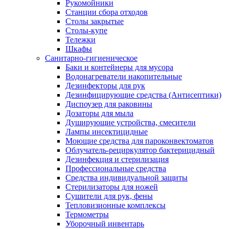
Рукомойники
Станции сбора отходов
Столы закрытые
Столы-купе
Тележки
Шкафы
Санитарно-гигиеническое
Баки и контейнеры для мусора
Водонагреватели накопительные
Дезинфекторы для рук
Дезинфицирующие средства (Антисептики)
Диспоузер для раковины
Дозаторы для мыла
Душирующие устройства, смесители
Лампы инсектицидные
Моющие средства для пароконвектоматов
Облучатель-рециркулятор бактерицидный
Дезинфекция и стерилизация
Профессиональные средства
Средства индивидуальной защиты
Стерилизаторы для ножей
Сушители для рук, фены
Тепловизионные комплексы
Термометры
Уборочный инвентарь