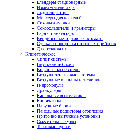
Блендеры стационарные
Измельчители льда
Льдогенераторы
Миксеры для коктелей
Соковыжималки
Сокоохладители и граниторы
Барный инвентарь
Вендинговые торговые автоматы
Сушка и полировка столовых приборов
Для розлива пива
Климатическое
Сплит-системы
Внутренние блоки
Водяные нагреватели
Воздушно-тепловые системы
Воздушные клапаны и заслонки
Гидромодули
Драйкулеры
Канальные вентиляторы
Конвекторы
Наружные блоки
Панельные радиаторы отопления
Приточно-вытяжные установки
Смесительные узлы
Тепловые пушки