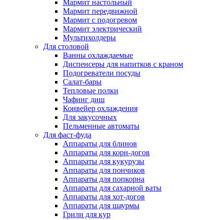
Мармит настольный
Мармит передвижной
Мармит с подогревом
Мармит электрический
Мультихолдеры
Для столовой
Ванны охлаждаемые
Диспенсеры для напитков с краном
Подогреватели посуды
Салат-бары
Тепловые полки
Чафинг диш
Конвейер охлаждения
Для закусочных
Пельменные автоматы
Для фаст-фуда
Аппараты для блинов
Аппараты для корн-догов
Аппараты для кукурузы
Аппараты для пончиков
Аппараты для попкорна
Аппараты для сахарной ваты
Аппараты для хот-догов
Аппараты для шаурмы
Грили для кур