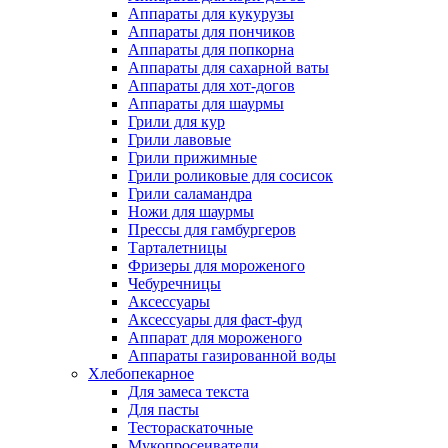
Аппараты для кукурузы
Аппараты для пончиков
Аппараты для попкорна
Аппараты для сахарной ваты
Аппараты для хот-догов
Аппараты для шаурмы
Грили для кур
Грили лавовые
Грили прижимные
Грили роликовые для сосисок
Грили саламандра
Ножи для шаурмы
Прессы для гамбургеров
Тарталетницы
Фризеры для мороженого
Чебуречницы
Аксессуары
Аксессуары для фаст-фуд
Аппарат для мороженого
Аппараты газированной воды
Хлебопекарное
Для замеса текста
Для пасты
Тестораскаточные
Мукопросеиватели