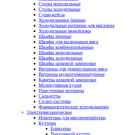
Столы морозильные
Столы холодильные
Суши-кейсы
Холодильники барные
Холодильные витрины для магазина
Холодильные моноблоки
Шкафы винные
Шкафы для вызревания мяса
Шкафы комбинированные
Шкафы морозильные
Шкафы холодильные
Шкафы шоковой заморозки
Витрины для демонстрации мяса
Витрины мультитемпературные
Камеры шоковой заморозки
Молекулярная кухня
Пристенные витрины
Саладетты
Сплит-системы
Фармацевтические холодильники
Электромеханическое
Инвентарь для мясопереработки
Куттеры
Бликсеры
Вакуумный куттер