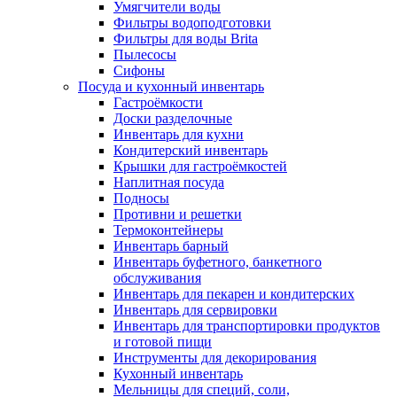
Умягчители воды
Фильтры водоподготовки
Фильтры для воды Brita
Пылесосы
Сифоны
Посуда и кухонный инвентарь
Гастроёмкости
Доски разделочные
Инвентарь для кухни
Кондитерский инвентарь
Крышки для гастроёмкостей
Наплитная посуда
Подносы
Противни и решетки
Термоконтейнеры
Инвентарь барный
Инвентарь буфетного, банкетного
обслуживания
Инвентарь для пекарен и кондитерских
Инвентарь для сервировки
Инвентарь для транспортировки продуктов
и готовой пищи
Инструменты для декорирования
Кухонный инвентарь
Мельницы для специй, соли,