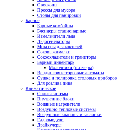
Овоскопы
Прессы для мусора
Столы для панировки
Барное
Барные комбайны
Блендеры стационарные
Измельчители льда
Льдогенераторы
Миксеры для коктелей
Соковыжималки
Сокоохладители и граниторы
Барный инвентарь
Молочники (питчеры)
Вендинговые торговые автоматы
Сушка и полировка столовых приборов
Для розлива пива
Климатическое
Сплит-системы
Внутренние блоки
Водяные нагреватели
Воздушно-тепловые системы
Воздушные клапаны и заслонки
Гидромодули
Драйкулеры