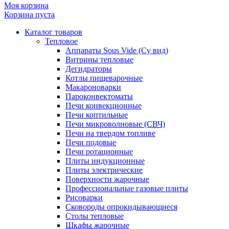
Моя корзина
Корзина пуста
Каталог товаров
Тепловое
Аппараты Sous Vide (Су вид)
Витрины тепловые
Дегидраторы
Котлы пищеварочные
Макароноварки
Пароконвектоматы
Печи конвекционные
Печи коптильные
Печи микроволновые (СВЧ)
Печи на твердом топливе
Печи подовые
Печи ротационные
Плиты индукционные
Плиты электрические
Поверхности жарочные
Профессиональные газовые плиты
Рисоварки
Сковороды опрокидывающиеся
Столы тепловые
Шкафы жарочные