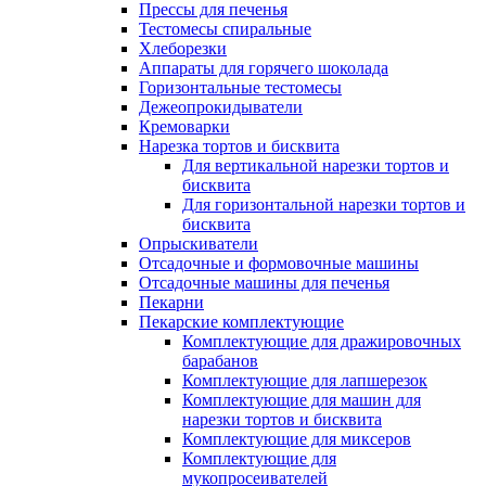
Прессы для печенья
Тестомесы спиральные
Хлеборезки
Аппараты для горячего шоколада
Горизонтальные тестомесы
Дежеопрокидыватели
Кремоварки
Нарезка тортов и бисквита
Для вертикальной нарезки тортов и
бисквита
Для горизонтальной нарезки тортов и
бисквита
Опрыскиватели
Отсадочные и формовочные машины
Отсадочные машины для печенья
Пекарни
Пекарские комплектующие
Комплектующие для дражировочных
барабанов
Комплектующие для лапшерезок
Комплектующие для машин для
нарезки тортов и бисквита
Комплектующие для миксеров
Комплектующие для
мукопросеивателей