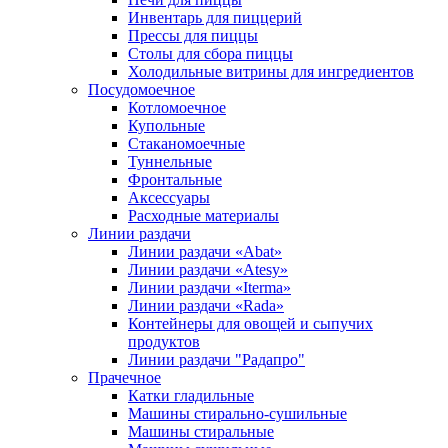
Инвентарь для пиццерий
Прессы для пиццы
Столы для сбора пиццы
Холодильные витрины для ингредиентов
Посудомоечное
Котломоечное
Купольные
Стаканомоечные
Туннельные
Фронтальные
Аксессуары
Расходные материалы
Линии раздачи
Линии раздачи «Abat»
Линии раздачи «Atesy»
Линии раздачи «Iterma»
Линии раздачи «Rada»
Контейнеры для овощей и сыпучих
продуктов
Линии раздачи "Радапро"
Прачечное
Катки гладильные
Машины стирально-сушильные
Машины стиральные