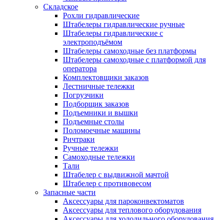
Складское
Рохли гидравлические
Штабелеры гидравлические ручные
Штабелеры гидравлические с
электроподъёмом
Штабелеры самоходные без платформы
Штабелеры самоходные с платформой для
оператора
Комплектовщики заказов
Лестничные тележки
Погрузчики
Подборщик заказов
Подъемники и вышки
Подъемные столы
Поломоечные машины
Ричтраки
Ручные тележки
Самоходные тележки
Тали
Штабелер с выдвижной мачтой
Штабелер с противовесом
Запасные части
Аксессуары для пароконвектоматов
Аксессуары для теплового оборудования
Аксессуары для холодильного оборудования