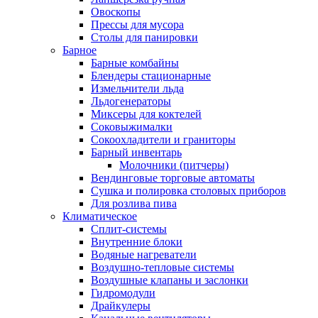
Овоскопы
Прессы для мусора
Столы для панировки
Барное
Барные комбайны
Блендеры стационарные
Измельчители льда
Льдогенераторы
Миксеры для коктелей
Соковыжималки
Сокоохладители и граниторы
Барный инвентарь
Молочники (питчеры)
Вендинговые торговые автоматы
Сушка и полировка столовых приборов
Для розлива пива
Климатическое
Сплит-системы
Внутренние блоки
Водяные нагреватели
Воздушно-тепловые системы
Воздушные клапаны и заслонки
Гидромодули
Драйкулеры