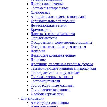
Прессы для печенья
Тестомесы спиральные
Хлеборезки
Аппараты для горячего шоколада
Горизонтальные тестомесы
Дежеопрокидыватели
Кремоварки
Нарезка тортов и бисквита
Опрыскиватели
Отсадочные и формовочные машины
Отсадочные машины для печенья
Пекарни
Пекарские комплектующие
Пищевое
Противни, тележки и хлебные формы
Темперирующие машины для шоколада
Тестоделители и округлители
Тестозакаточные машины
Тестоокруглители
Тестоотсадочные машины
Технологические линии
Хлебопекарная печь
Для пиццерии
Аксессуары для пиццы
Печи для пиццы