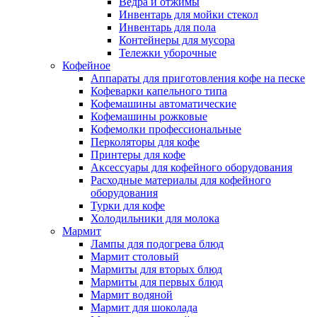
Ведра и отжимы
Инвентарь для мойки стекол
Инвентарь для пола
Контейнеры для мусора
Тележки уборочные
Кофейное
Аппараты для приготовления кофе на песке
Кофеварки капельного типа
Кофемашины автоматические
Кофемашины рожковые
Кофемолки профессиональные
Перколяторы для кофе
Принтеры для кофе
Аксессуары для кофейного оборудования
Расходные материалы для кофейного
оборудования
Турки для кофе
Холодильники для молока
Мармит
Лампы для подогрева блюд
Мармит столовый
Мармиты для вторых блюд
Мармиты для первых блюд
Мармит водяной
Мармит для шоколада