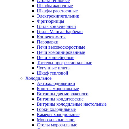
Столы тепловые
Шкафы жарочные
Шкафы расстоечные
Электрокипятильник
Фритюрницы
Гриль конвейерный
Гриль Мангал Барбекю
Конвектоматы
Пароварки
Печи высокоскоростные
Печи комбинированные
Печи конвейерные
Тостеры профессиональные
Чугунные плиты
Шкаф тепловой
Холодильное
Автохолодильники
Бонеты морозильные
Витрины для мороженого
Витрины кондитерские
Витрины холодильные настольные
Горки холодильные
Камеры холодильные
Морозильные лари
Столы морозильные