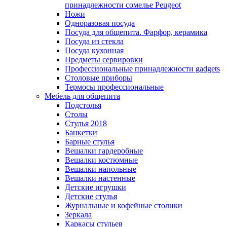
принадлежности сомелье Peugeot
Ножи
Одноразовая посуда
Посуда для общепита. Фарфор, керамика
Посуда из стекла
Посуда кухонная
Предметы сервировки
Профессиональные принадлежности gadgets
Столовые приборы
Термосы профессиональные
Мебель для общепита
Подстолья
Столы
Стулья 2018
Банкетки
Барные стулья
Вешалки гардеробные
Вешалки костюмные
Вешалки напольные
Вешалки настенные
Детские игрушки
Детские стулья
Журнальные и кофейные столики
Зеркала
Каркасы стульев