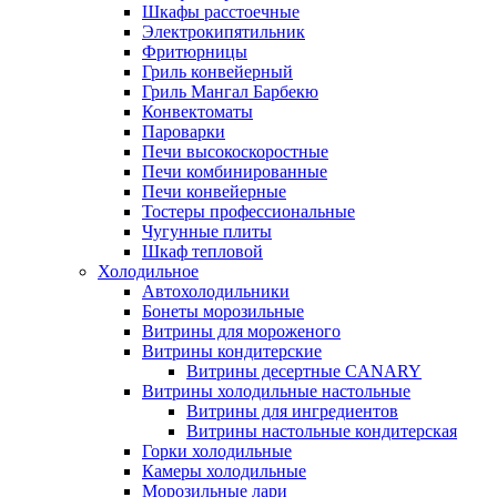
Шкафы расстоечные
Электрокипятильник
Фритюрницы
Гриль конвейерный
Гриль Мангал Барбекю
Конвектоматы
Пароварки
Печи высокоскоростные
Печи комбинированные
Печи конвейерные
Тостеры профессиональные
Чугунные плиты
Шкаф тепловой
Холодильное
Автохолодильники
Бонеты морозильные
Витрины для мороженого
Витрины кондитерские
Витрины десертные CANARY
Витрины холодильные настольные
Витрины для ингредиентов
Витрины настольные кондитерская
Горки холодильные
Камеры холодильные
Морозильные лари