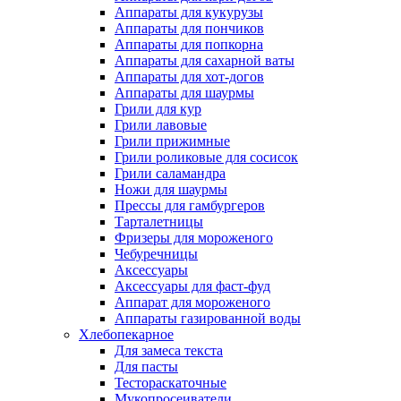
Аппараты для кукурузы
Аппараты для пончиков
Аппараты для попкорна
Аппараты для сахарной ваты
Аппараты для хот-догов
Аппараты для шаурмы
Грили для кур
Грили лавовые
Грили прижимные
Грили роликовые для сосисок
Грили саламандра
Ножи для шаурмы
Прессы для гамбургеров
Тарталетницы
Фризеры для мороженого
Чебуречницы
Аксессуары
Аксессуары для фаст-фуд
Аппарат для мороженого
Аппараты газированной воды
Хлебопекарное
Для замеса текста
Для пасты
Тестораскаточные
Мукопросеиватели