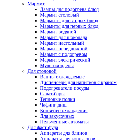
Мармит
Лампы для подогрева блюд
Мармит столовый
Мармиты для вторых блюд
Мармиты для первых блюд
Мармит водяной
Мармит для шоколада
Мармит настольный
Мармит передвижной
Мармит с подогревом
Мармит электрический
Мультихолдеры
Для столовой
Ванны охлаждаемые
Диспенсеры для напитков с краном
Подогреватели посуды
Салат-бары
Тепловые полки
Чафинг диш
Конвейер охлаждения
Для закусочных
Пельменные автоматы
Для фаст-фуда
Аппараты для блинов
Аппараты для корн-догов