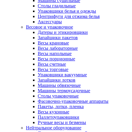
Машины сушильные
Столы гладильные
Упаковщики белья и одежды
Центрифуги для отжима белья
Аксессуары
Весовое и упаковочное
Датеры и этикировщики
Запайщики пакетов
Весы крановые
Весы лабораторные
Весы напольные
Весы порционные
Весы счетные
Весы торговые
Упаковщики вакуумные
Запайщики лотков
Машины обвязочные
Машины термоусадочные
Столы упаковочные
Фасовочно-упаковочные аппараты
Пакеты, лотки, пленка
Весы кухонные
Паллетоупаковщики
Ручные весы и безмены
Нейтральное оборудование