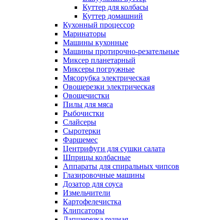
Куттер для колбасы
Куттер домашний
Кухонный процессор
Маринаторы
Машины кухонные
Машины протирочно-резательные
Миксер планетарный
Миксеры погружные
Мясорубка электрическая
Овощерезки электрическая
Овощечистки
Пилы для мяса
Рыбочистки
Слайсеры
Сыротерки
Фаршемес
Центрифуги для сушки салата
Шприцы колбасные
Аппараты для спиральных чипсов
Глазировочные машины
Дозатор для соуса
Измельчители
Картофелечистка
Клипсаторы
Лапшерезка ручная