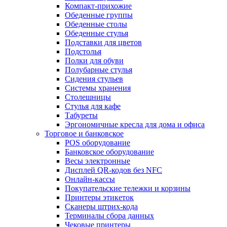
Компакт-прихожие
Обеденные группы
Обеденные столы
Обеденные стулья
Подставки для цветов
Подстолья
Полки для обуви
Полубарные стулья
Сидения стульев
Системы хранения
Столешницы
Стулья для кафе
Табуреты
Эргономичные кресла для дома и офиса
Торговое и банковское
POS оборудование
Банковское оборудование
Весы электронные
Дисплей QR-кодов без NFC
Онлайн-кассы
Покупательские тележки и корзины
Принтеры этикеток
Сканеры штрих-кода
Терминалы сбора данных
Чековые принтеры