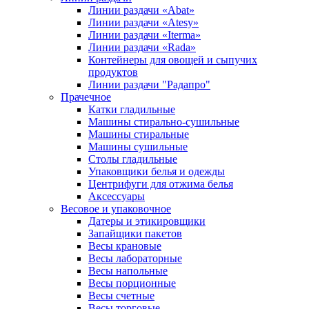
Линии раздачи «Abat»
Линии раздачи «Atesy»
Линии раздачи «Iterma»
Линии раздачи «Rada»
Контейнеры для овощей и сыпучих
продуктов
Линии раздачи "Радапро"
Прачечное
Катки гладильные
Машины стирально-сушильные
Машины стиральные
Машины сушильные
Столы гладильные
Упаковщики белья и одежды
Центрифуги для отжима белья
Аксессуары
Весовое и упаковочное
Датеры и этикировщики
Запайщики пакетов
Весы крановые
Весы лабораторные
Весы напольные
Весы порционные
Весы счетные
Весы торговые