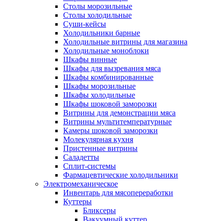
Столы морозильные
Столы холодильные
Суши-кейсы
Холодильники барные
Холодильные витрины для магазина
Холодильные моноблоки
Шкафы винные
Шкафы для вызревания мяса
Шкафы комбинированные
Шкафы морозильные
Шкафы холодильные
Шкафы шоковой заморозки
Витрины для демонстрации мяса
Витрины мультитемпературные
Камеры шоковой заморозки
Молекулярная кухня
Пристенные витрины
Саладетты
Сплит-системы
Фармацевтические холодильники
Электромеханическое
Инвентарь для мясопереработки
Куттеры
Бликсеры
Вакуумный куттер