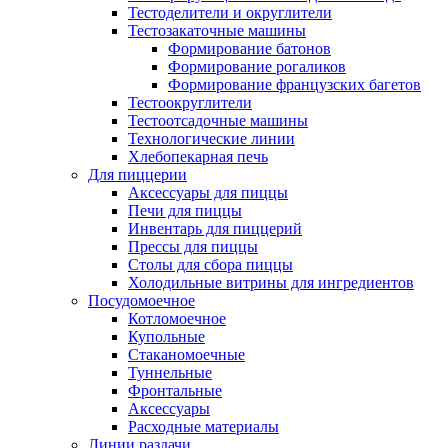
Тестоделители и округлители
Тестозакаточные машины
Формирование батонов
Формирование рогаликов
Формирование французских багетов
Тестоокруглители
Тестоотсадочные машины
Технологические линии
Хлебопекарная печь
Для пиццерии
Аксессуары для пиццы
Печи для пиццы
Инвентарь для пиццерий
Прессы для пиццы
Столы для сбора пиццы
Холодильные витрины для ингредиентов
Посудомоечное
Котломоечное
Купольные
Стаканомоечные
Туннельные
Фронтальные
Аксессуары
Расходные материалы
Линии раздачи