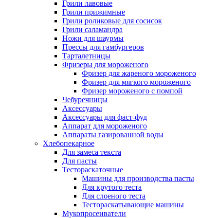
Грили лавовые
Грили прижимные
Грили роликовые для сосисок
Грили саламандра
Ножи для шаурмы
Прессы для гамбургеров
Тарталетницы
Фризеры для мороженого
Фризер для жареного мороженого
Фризер для мягкого мороженого
Фризер мороженого с помпой
Чебуречницы
Аксессуары
Аксессуары для фаст-фуд
Аппарат для мороженого
Аппараты газированной воды
Хлебопекарное
Для замеса текста
Для пасты
Тестораскаточные
Машины для производства пасты
Для крутого теста
Для слоеного теста
Тестораскатывающие машины
Мукопросеиватели