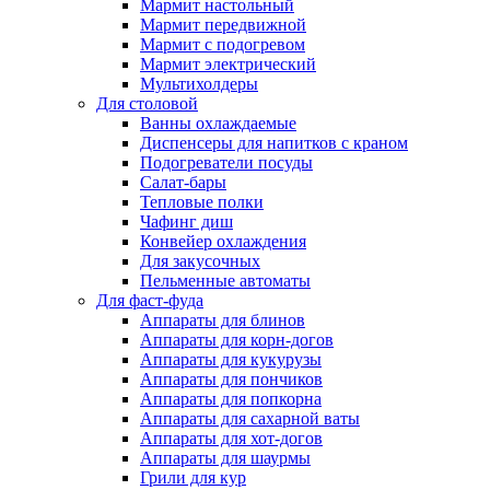
Мармит настольный
Мармит передвижной
Мармит с подогревом
Мармит электрический
Мультихолдеры
Для столовой
Ванны охлаждаемые
Диспенсеры для напитков с краном
Подогреватели посуды
Салат-бары
Тепловые полки
Чафинг диш
Конвейер охлаждения
Для закусочных
Пельменные автоматы
Для фаст-фуда
Аппараты для блинов
Аппараты для корн-догов
Аппараты для кукурузы
Аппараты для пончиков
Аппараты для попкорна
Аппараты для сахарной ваты
Аппараты для хот-догов
Аппараты для шаурмы
Грили для кур