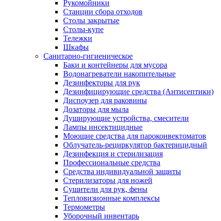
Рукомойники
Станции сбора отходов
Столы закрытые
Столы-купе
Тележки
Шкафы
Санитарно-гигиеническое
Баки и контейнеры для мусора
Водонагреватели накопительные
Дезинфекторы для рук
Дезинфицирующие средства (Антисептики)
Диспоузер для раковины
Дозаторы для мыла
Душирующие устройства, смесители
Лампы инсектицидные
Моющие средства для пароконвектоматов
Облучатель-рециркулятор бактерицидный
Дезинфекция и стерилизация
Профессиональные средства
Средства индивидуальной защиты
Стерилизаторы для ножей
Сушители для рук, фены
Тепловизионные комплексы
Термометры
Уборочный инвентарь