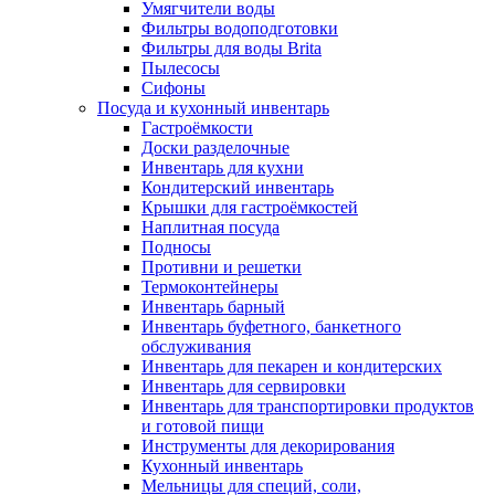
Умягчители воды
Фильтры водоподготовки
Фильтры для воды Brita
Пылесосы
Сифоны
Посуда и кухонный инвентарь
Гастроёмкости
Доски разделочные
Инвентарь для кухни
Кондитерский инвентарь
Крышки для гастроёмкостей
Наплитная посуда
Подносы
Противни и решетки
Термоконтейнеры
Инвентарь барный
Инвентарь буфетного, банкетного
обслуживания
Инвентарь для пекарен и кондитерских
Инвентарь для сервировки
Инвентарь для транспортировки продуктов
и готовой пищи
Инструменты для декорирования
Кухонный инвентарь
Мельницы для специй, соли,