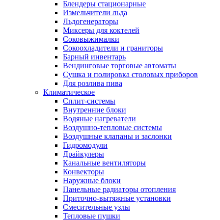
Блендеры стационарные
Измельчители льда
Льдогенераторы
Миксеры для коктелей
Соковыжималки
Сокоохладители и граниторы
Барный инвентарь
Вендинговые торговые автоматы
Сушка и полировка столовых приборов
Для розлива пива
Климатическое
Сплит-системы
Внутренние блоки
Водяные нагреватели
Воздушно-тепловые системы
Воздушные клапаны и заслонки
Гидромодули
Драйкулеры
Канальные вентиляторы
Конвекторы
Наружные блоки
Панельные радиаторы отопления
Приточно-вытяжные установки
Смесительные узлы
Тепловые пушки