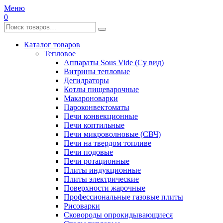
Меню
0
Каталог товаров
Тепловое
Аппараты Sous Vide (Су вид)
Витрины тепловые
Дегидраторы
Котлы пищеварочные
Макароноварки
Пароконвектоматы
Печи конвекционные
Печи коптильные
Печи микроволновые (СВЧ)
Печи на твердом топливе
Печи подовые
Печи ротационные
Плиты индукционные
Плиты электрические
Поверхности жарочные
Профессиональные газовые плиты
Рисоварки
Сковороды опрокидывающиеся