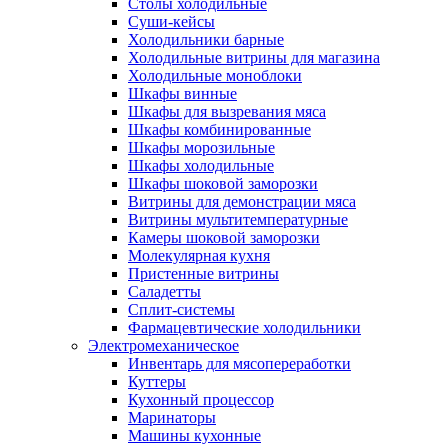
Столы холодильные
Суши-кейсы
Холодильники барные
Холодильные витрины для магазина
Холодильные моноблоки
Шкафы винные
Шкафы для вызревания мяса
Шкафы комбинированные
Шкафы морозильные
Шкафы холодильные
Шкафы шоковой заморозки
Витрины для демонстрации мяса
Витрины мультитемпературные
Камеры шоковой заморозки
Молекулярная кухня
Пристенные витрины
Саладетты
Сплит-системы
Фармацевтические холодильники
Электромеханическое
Инвентарь для мясопереработки
Куттеры
Кухонный процессор
Маринаторы
Машины кухонные