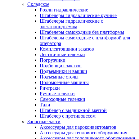
Складское
Рохли гидравлические
Штабелеры гидравлические ручные
Штабелеры гидравлические с
электроподъёмом
Штабелеры самоходные без платформы
Штабелеры самоходные с платформой для
оператора
Комплектовщики заказов
Лестничные тележки
Погрузчики
Подборщик заказов
Подъемники и вышки
Подъемные столы
Поломоечные машины
Ричтраки
Ручные тележки
Самоходные тележки
Тали
Штабелер с выдвижной мачтой
Штабелер с противовесом
Запасные части
Аксессуары для пароконвектоматов
Аксессуары для теплового оборудования
Аксессуары для холодильного оборудования