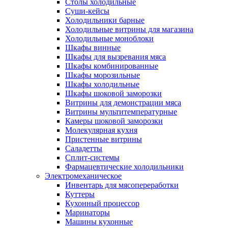
Столы холодильные
Суши-кейсы
Холодильники барные
Холодильные витрины для магазина
Холодильные моноблоки
Шкафы винные
Шкафы для вызревания мяса
Шкафы комбинированные
Шкафы морозильные
Шкафы холодильные
Шкафы шоковой заморозки
Витрины для демонстрации мяса
Витрины мультитемпературные
Камеры шоковой заморозки
Молекулярная кухня
Пристенные витрины
Саладетты
Сплит-системы
Фармацевтические холодильники
Электромеханическое
Инвентарь для мясопереработки
Куттеры
Кухонный процессор
Маринаторы
Машины кухонные