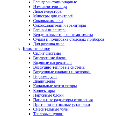
Блендеры стационарные
Измельчители льда
Льдогенераторы
Миксеры для коктелей
Соковыжималки
Сокоохладители и граниторы
Барный инвентарь
Вендинговые торговые автоматы
Сушка и полировка столовых приборов
Для розлива пива
Климатическое
Сплит-системы
Внутренние блоки
Водяные нагреватели
Воздушно-тепловые системы
Воздушные клапаны и заслонки
Гидромодули
Драйкулеры
Канальные вентиляторы
Конвекторы
Наружные блоки
Панельные радиаторы отопления
Приточно-вытяжные установки
Смесительные узлы
Тепловые пушки