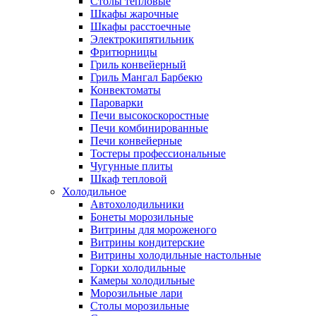
Столы тепловые
Шкафы жарочные
Шкафы расстоечные
Электрокипятильник
Фритюрницы
Гриль конвейерный
Гриль Мангал Барбекю
Конвектоматы
Пароварки
Печи высокоскоростные
Печи комбинированные
Печи конвейерные
Тостеры профессиональные
Чугунные плиты
Шкаф тепловой
Холодильное
Автохолодильники
Бонеты морозильные
Витрины для мороженого
Витрины кондитерские
Витрины холодильные настольные
Горки холодильные
Камеры холодильные
Морозильные лари
Столы морозильные