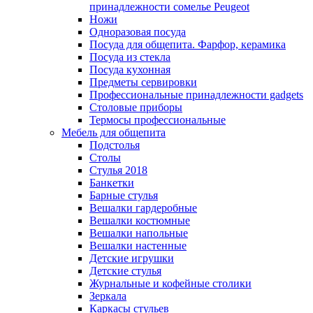
принадлежности сомелье Peugeot
Ножи
Одноразовая посуда
Посуда для общепита. Фарфор, керамика
Посуда из стекла
Посуда кухонная
Предметы сервировки
Профессиональные принадлежности gadgets
Столовые приборы
Термосы профессиональные
Мебель для общепита
Подстолья
Столы
Стулья 2018
Банкетки
Барные стулья
Вешалки гардеробные
Вешалки костюмные
Вешалки напольные
Вешалки настенные
Детские игрушки
Детские стулья
Журнальные и кофейные столики
Зеркала
Каркасы стульев