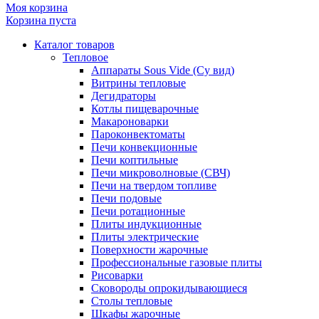
Моя корзина
Корзина пуста
Каталог товаров
Тепловое
Аппараты Sous Vide (Су вид)
Витрины тепловые
Дегидраторы
Котлы пищеварочные
Макароноварки
Пароконвектоматы
Печи конвекционные
Печи коптильные
Печи микроволновые (СВЧ)
Печи на твердом топливе
Печи подовые
Печи ротационные
Плиты индукционные
Плиты электрические
Поверхности жарочные
Профессиональные газовые плиты
Рисоварки
Сковороды опрокидывающиеся
Столы тепловые
Шкафы жарочные