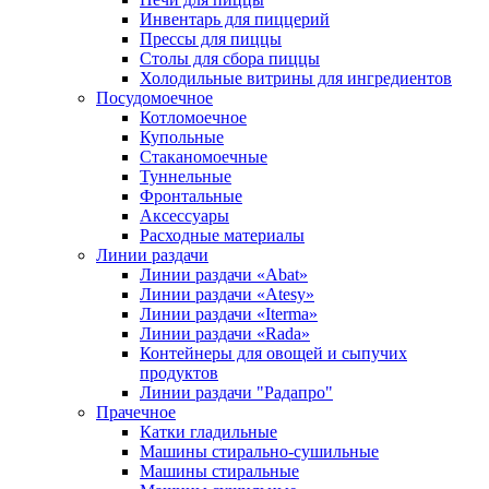
Инвентарь для пиццерий
Прессы для пиццы
Столы для сбора пиццы
Холодильные витрины для ингредиентов
Посудомоечное
Котломоечное
Купольные
Стаканомоечные
Туннельные
Фронтальные
Аксессуары
Расходные материалы
Линии раздачи
Линии раздачи «Abat»
Линии раздачи «Atesy»
Линии раздачи «Iterma»
Линии раздачи «Rada»
Контейнеры для овощей и сыпучих
продуктов
Линии раздачи "Радапро"
Прачечное
Катки гладильные
Машины стирально-сушильные
Машины стиральные