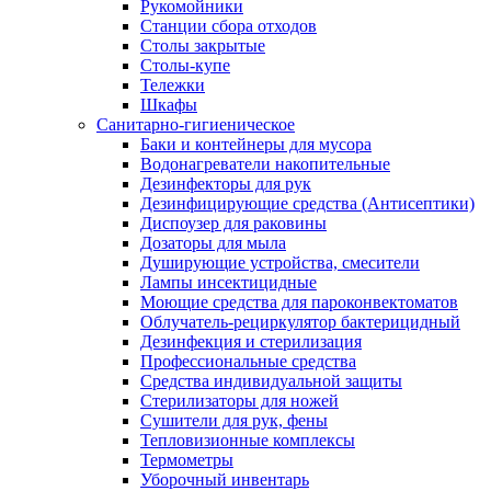
Рукомойники
Станции сбора отходов
Столы закрытые
Столы-купе
Тележки
Шкафы
Санитарно-гигиеническое
Баки и контейнеры для мусора
Водонагреватели накопительные
Дезинфекторы для рук
Дезинфицирующие средства (Антисептики)
Диспоузер для раковины
Дозаторы для мыла
Душирующие устройства, смесители
Лампы инсектицидные
Моющие средства для пароконвектоматов
Облучатель-рециркулятор бактерицидный
Дезинфекция и стерилизация
Профессиональные средства
Средства индивидуальной защиты
Стерилизаторы для ножей
Сушители для рук, фены
Тепловизионные комплексы
Термометры
Уборочный инвентарь