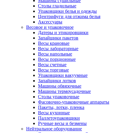
Машины сушильные
Столы гладильные
Упаковщики белья и одежды
Центрифуги для отжима белья
Аксессуары
Весовое и упаковочное
Датеры и этикировщики
Запайщики пакетов
Весы крановые
Весы лабораторные
Весы напольные
Весы порционные
Весы счетные
Весы торговые
Упаковщики вакуумные
Запайщики лотков
Машины обвязочные
Машины термоусадочные
Столы упаковочные
Фасовочно-упаковочные аппараты
Пакеты, лотки, пленка
Весы кухонные
Паллетоупаковщики
Ручные весы и безмены
Нейтральное оборудование