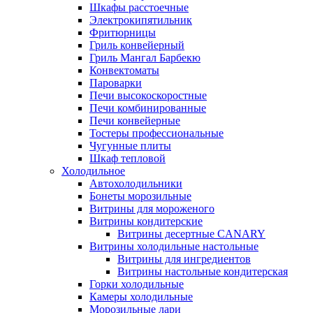
Шкафы расстоечные
Электрокипятильник
Фритюрницы
Гриль конвейерный
Гриль Мангал Барбекю
Конвектоматы
Пароварки
Печи высокоскоростные
Печи комбинированные
Печи конвейерные
Тостеры профессиональные
Чугунные плиты
Шкаф тепловой
Холодильное
Автохолодильники
Бонеты морозильные
Витрины для мороженого
Витрины кондитерские
Витрины десертные CANARY
Витрины холодильные настольные
Витрины для ингредиентов
Витрины настольные кондитерская
Горки холодильные
Камеры холодильные
Морозильные лари