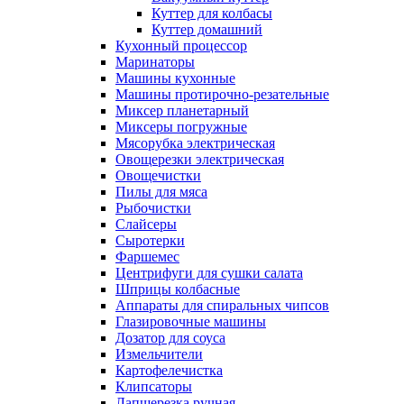
Куттер для колбасы
Куттер домашний
Кухонный процессор
Маринаторы
Машины кухонные
Машины протирочно-резательные
Миксер планетарный
Миксеры погружные
Мясорубка электрическая
Овощерезки электрическая
Овощечистки
Пилы для мяса
Рыбочистки
Слайсеры
Сыротерки
Фаршемес
Центрифуги для сушки салата
Шприцы колбасные
Аппараты для спиральных чипсов
Глазировочные машины
Дозатор для соуса
Измельчители
Картофелечистка
Клипсаторы
Лапшерезка ручная