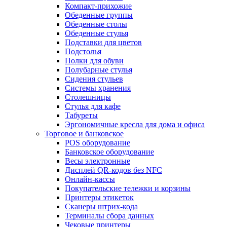
Компакт-прихожие
Обеденные группы
Обеденные столы
Обеденные стулья
Подставки для цветов
Подстолья
Полки для обуви
Полубарные стулья
Сидения стульев
Системы хранения
Столешницы
Стулья для кафе
Табуреты
Эргономичные кресла для дома и офиса
Торговое и банковское
POS оборудование
Банковское оборудование
Весы электронные
Дисплей QR-кодов без NFC
Онлайн-кассы
Покупательские тележки и корзины
Принтеры этикеток
Сканеры штрих-кода
Терминалы сбора данных
Чековые принтеры