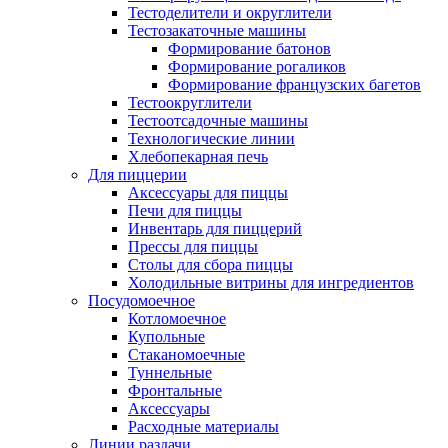
Тестоделители и округлители
Тестозакаточные машины
Формирование батонов
Формирование рогаликов
Формирование французских багетов
Тестоокруглители
Тестоотсадочные машины
Технологические линии
Хлебопекарная печь
Для пиццерии
Аксессуары для пиццы
Печи для пиццы
Инвентарь для пиццерий
Прессы для пиццы
Столы для сбора пиццы
Холодильные витрины для ингредиентов
Посудомоечное
Котломоечное
Купольные
Стаканомоечные
Туннельные
Фронтальные
Аксессуары
Расходные материалы
Линии раздачи