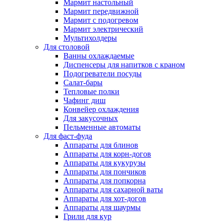
Мармит настольный
Мармит передвижной
Мармит с подогревом
Мармит электрический
Мультихолдеры
Для столовой
Ванны охлаждаемые
Диспенсеры для напитков с краном
Подогреватели посуды
Салат-бары
Тепловые полки
Чафинг диш
Конвейер охлаждения
Для закусочных
Пельменные автоматы
Для фаст-фуда
Аппараты для блинов
Аппараты для корн-догов
Аппараты для кукурузы
Аппараты для пончиков
Аппараты для попкорна
Аппараты для сахарной ваты
Аппараты для хот-догов
Аппараты для шаурмы
Грили для кур