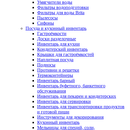
Умягчители воды
Фильтры водоподготовки
Фильтры для воды Brita
Пылесосы
Сифоны
Посуда и кухонный инвентарь
Гастроёмкости
Доски разделочные
Инвентарь для кухни
Кондитерский инвентарь
Крышки для гастроёмкостей
Наплитная посуда
Подносы
Противни и решетки
Термоконтейнеры
Инвентарь барный
Инвентарь буфетного, банкетного
обслуживания
Инвентарь для пекарен и кондитерских
Инвентарь для сервировки
Инвентарь для транспортировки продуктов
и готовой пищи
Инструменты для декорирования
Кухонный инвентарь
Мельницы для специй, соли,