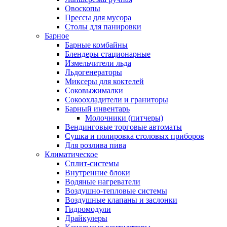
Овоскопы
Прессы для мусора
Столы для панировки
Барное
Барные комбайны
Блендеры стационарные
Измельчители льда
Льдогенераторы
Миксеры для коктелей
Соковыжималки
Сокоохладители и граниторы
Барный инвентарь
Молочники (питчеры)
Вендинговые торговые автоматы
Сушка и полировка столовых приборов
Для розлива пива
Климатическое
Сплит-системы
Внутренние блоки
Водяные нагреватели
Воздушно-тепловые системы
Воздушные клапаны и заслонки
Гидромодули
Драйкулеры