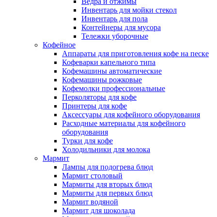
Ведра и отжимы
Инвентарь для мойки стекол
Инвентарь для пола
Контейнеры для мусора
Тележки уборочные
Кофейное
Аппараты для приготовления кофе на песке
Кофеварки капельного типа
Кофемашины автоматические
Кофемашины рожковые
Кофемолки профессиональные
Перколяторы для кофе
Принтеры для кофе
Аксессуары для кофейного оборудования
Расходные материалы для кофейного
оборудования
Турки для кофе
Холодильники для молока
Мармит
Лампы для подогрева блюд
Мармит столовый
Мармиты для вторых блюд
Мармиты для первых блюд
Мармит водяной
Мармит для шоколада