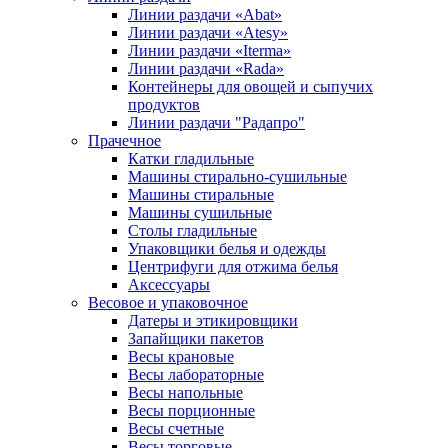
Линии раздачи «Abat»
Линии раздачи «Atesy»
Линии раздачи «Iterma»
Линии раздачи «Rada»
Контейнеры для овощей и сыпучих
продуктов
Линии раздачи "Радапро"
Прачечное
Катки гладильные
Машины стирально-сушильные
Машины стиральные
Машины сушильные
Столы гладильные
Упаковщики белья и одежды
Центрифуги для отжима белья
Аксессуары
Весовое и упаковочное
Датеры и этикировщики
Запайщики пакетов
Весы крановые
Весы лабораторные
Весы напольные
Весы порционные
Весы счетные
Весы торговые