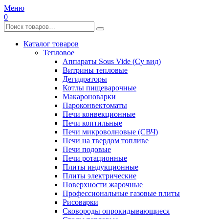
Меню
0
Каталог товаров
Тепловое
Аппараты Sous Vide (Су вид)
Витрины тепловые
Дегидраторы
Котлы пищеварочные
Макароноварки
Пароконвектоматы
Печи конвекционные
Печи коптильные
Печи микроволновые (СВЧ)
Печи на твердом топливе
Печи подовые
Печи ротационные
Плиты индукционные
Плиты электрические
Поверхности жарочные
Профессиональные газовые плиты
Рисоварки
Сковороды опрокидывающиеся