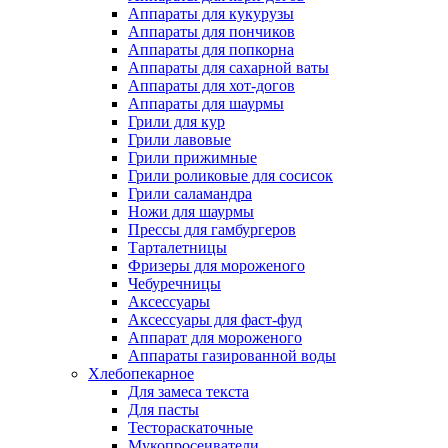
Аппараты для кукурузы
Аппараты для пончиков
Аппараты для попкорна
Аппараты для сахарной ваты
Аппараты для хот-догов
Аппараты для шаурмы
Грили для кур
Грили лавовые
Грили прижимные
Грили роликовые для сосисок
Грили саламандра
Ножи для шаурмы
Прессы для гамбургеров
Тарталетницы
Фризеры для мороженого
Чебуречницы
Аксессуары
Аксессуары для фаст-фуд
Аппарат для мороженого
Аппараты газированной воды
Хлебопекарное
Для замеса текста
Для пасты
Тестораскаточные
Мукопросеиватели