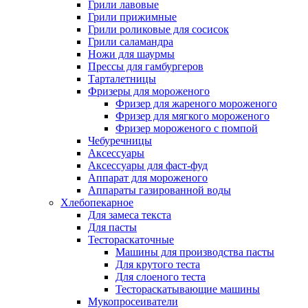
Грили лавовые
Грили прижимные
Грили роликовые для сосисок
Грили саламандра
Ножи для шаурмы
Прессы для гамбургеров
Тарталетницы
Фризеры для мороженого
Фризер для жареного мороженого
Фризер для мягкого мороженого
Фризер мороженого с помпой
Чебуречницы
Аксессуары
Аксессуары для фаст-фуд
Аппарат для мороженого
Аппараты газированной воды
Хлебопекарное
Для замеса текста
Для пасты
Тестораскаточные
Машины для производства пасты
Для крутого теста
Для слоеного теста
Тестораскатывающие машины
Мукопросеиватели