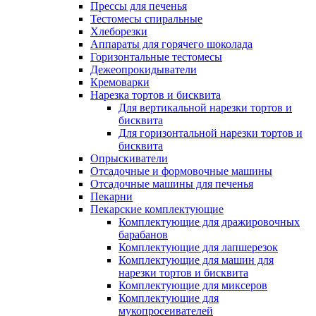
Прессы для печенья
Тестомесы спиральные
Хлеборезки
Аппараты для горячего шоколада
Горизонтальные тестомесы
Дежеопрокидыватели
Кремоварки
Нарезка тортов и бисквита
Для вертикальной нарезки тортов и
бисквита
Для горизонтальной нарезки тортов и
бисквита
Опрыскиватели
Отсадочные и формовочные машины
Отсадочные машины для печенья
Пекарни
Пекарские комплектующие
Комплектующие для дражировочных
барабанов
Комплектующие для лапшерезок
Комплектующие для машин для
нарезки тортов и бисквита
Комплектующие для миксеров
Комплектующие для
мукопросеивателей