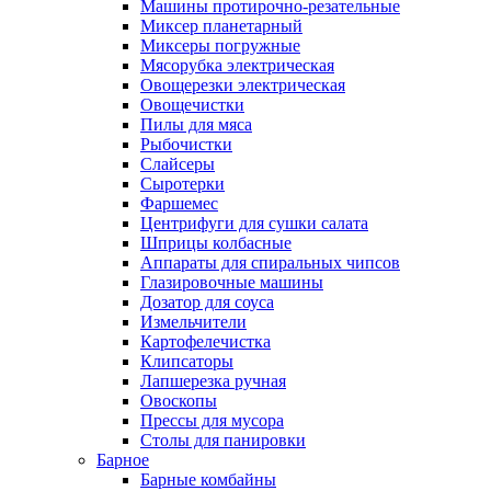
Машины протирочно-резательные
Миксер планетарный
Миксеры погружные
Мясорубка электрическая
Овощерезки электрическая
Овощечистки
Пилы для мяса
Рыбочистки
Слайсеры
Сыротерки
Фаршемес
Центрифуги для сушки салата
Шприцы колбасные
Аппараты для спиральных чипсов
Глазировочные машины
Дозатор для соуса
Измельчители
Картофелечистка
Клипсаторы
Лапшерезка ручная
Овоскопы
Прессы для мусора
Столы для панировки
Барное
Барные комбайны