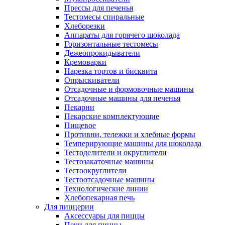
Прессы для печенья
Тестомесы спиральные
Хлеборезки
Аппараты для горячего шоколада
Горизонтальные тестомесы
Дежеопрокидыватели
Кремоварки
Нарезка тортов и бисквита
Опрыскиватели
Отсадочные и формовочные машины
Отсадочные машины для печенья
Пекарни
Пекарские комплектующие
Пищевое
Противни, тележки и хлебные формы
Темперирующие машины для шоколада
Тестоделители и округлители
Тестозакаточные машины
Тестоокруглители
Тестоотсадочные машины
Технологические линии
Хлебопекарная печь
Для пиццерии
Аксессуары для пиццы
Печи для пиццы