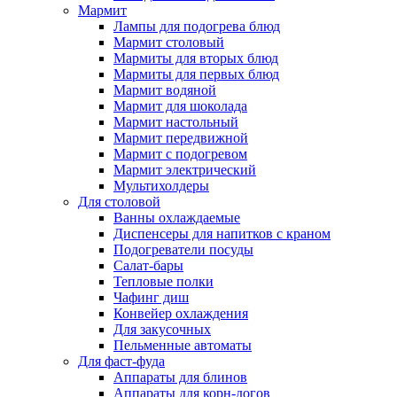
Мармит
Лампы для подогрева блюд
Мармит столовый
Мармиты для вторых блюд
Мармиты для первых блюд
Мармит водяной
Мармит для шоколада
Мармит настольный
Мармит передвижной
Мармит с подогревом
Мармит электрический
Мультихолдеры
Для столовой
Ванны охлаждаемые
Диспенсеры для напитков с краном
Подогреватели посуды
Салат-бары
Тепловые полки
Чафинг диш
Конвейер охлаждения
Для закусочных
Пельменные автоматы
Для фаст-фуда
Аппараты для блинов
Аппараты для корн-догов