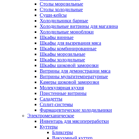
Столы морозильные
Столы холодильные
Суши-кейсы
Холодильники барные
Холодильные витрины для магазина
Холодильные моноблоки
Шкафы винные
Шкафы для вызревания мяса
Шкафы комбинированные
Шкафы морозильные
Шкафы холодильные
Шкафы шоковой заморозки
Витрины для демонстрации мяса
Витрины мультитемпературные
Камеры шоковой заморозки
Молекулярная кухня
Пристенные витрины
Саладетты
Сплит-системы
Фармацевтические холодильники
Электромеханическое
Инвентарь для мясопереработки
Куттеры
Бликсеры
Вакуумный куттер