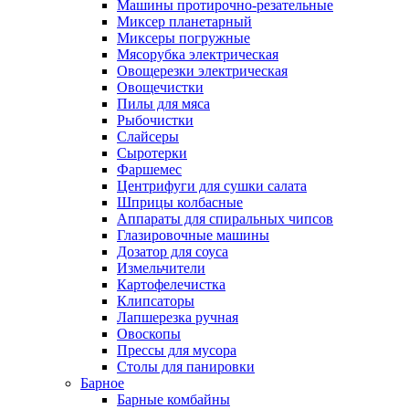
Машины протирочно-резательные
Миксер планетарный
Миксеры погружные
Мясорубка электрическая
Овощерезки электрическая
Овощечистки
Пилы для мяса
Рыбочистки
Слайсеры
Сыротерки
Фаршемес
Центрифуги для сушки салата
Шприцы колбасные
Аппараты для спиральных чипсов
Глазировочные машины
Дозатор для соуса
Измельчители
Картофелечистка
Клипсаторы
Лапшерезка ручная
Овоскопы
Прессы для мусора
Столы для панировки
Барное
Барные комбайны