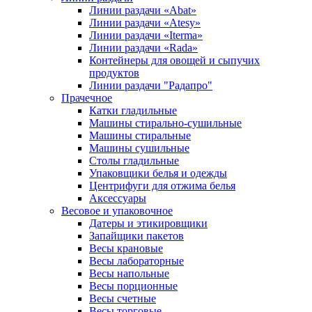
Линии раздачи «Abat»
Линии раздачи «Atesy»
Линии раздачи «Iterma»
Линии раздачи «Rada»
Контейнеры для овощей и сыпучих
продуктов
Линии раздачи "Радапро"
Прачечное
Катки гладильные
Машины стирально-сушильные
Машины стиральные
Машины сушильные
Столы гладильные
Упаковщики белья и одежды
Центрифуги для отжима белья
Аксессуары
Весовое и упаковочное
Датеры и этикировщики
Запайщики пакетов
Весы крановые
Весы лабораторные
Весы напольные
Весы порционные
Весы счетные
Весы торговые