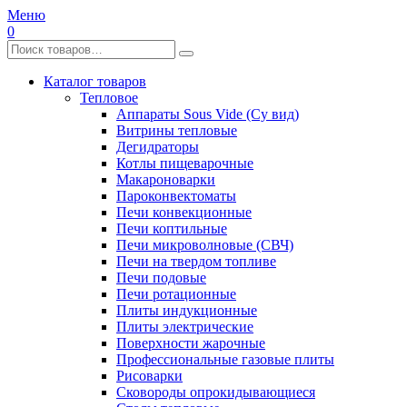
Меню
0
Каталог товаров
Тепловое
Аппараты Sous Vide (Су вид)
Витрины тепловые
Дегидраторы
Котлы пищеварочные
Макароноварки
Пароконвектоматы
Печи конвекционные
Печи коптильные
Печи микроволновые (СВЧ)
Печи на твердом топливе
Печи подовые
Печи ротационные
Плиты индукционные
Плиты электрические
Поверхности жарочные
Профессиональные газовые плиты
Рисоварки
Сковороды опрокидывающиеся