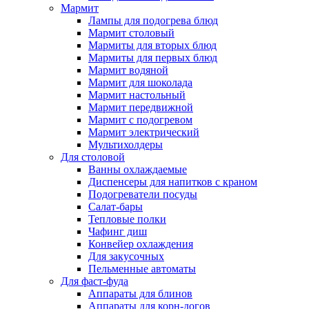
Мармит
Лампы для подогрева блюд
Мармит столовый
Мармиты для вторых блюд
Мармиты для первых блюд
Мармит водяной
Мармит для шоколада
Мармит настольный
Мармит передвижной
Мармит с подогревом
Мармит электрический
Мультихолдеры
Для столовой
Ванны охлаждаемые
Диспенсеры для напитков с краном
Подогреватели посуды
Салат-бары
Тепловые полки
Чафинг диш
Конвейер охлаждения
Для закусочных
Пельменные автоматы
Для фаст-фуда
Аппараты для блинов
Аппараты для корн-догов