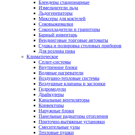
Блендеры стационарные
Измельчители льда
Льдогенераторы
Миксеры для коктелей
Соковыжималки
Сокоохладители и граниторы
Барный инвентарь
Вендинговые торговые автоматы
Сушка и полировка столовых приборов
Для розлива пива
Климатическое
Сплит-системы
Внутренние блоки
Водяные нагреватели
Воздушно-тепловые системы
Воздушные клапаны и заслонки
Гидромодули
Драйкулеры
Канальные вентиляторы
Конвекторы
Наружные блоки
Панельные радиаторы отопления
Приточно-вытяжные установки
Смесительные узлы
Тепловые пушки