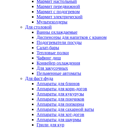
Мармит настольный
Мармит передвижной
Мармит с подогревом
Мармит электрический
Мультихолдеры
Для столовой
Ванны охлаждаемые
Диспенсеры для напитков с краном
Подогреватели посуды
Салат-бары
Тепловые полки
Чафинг диш
Конвейер охлаждения
Для закусочных
Пельменные автоматы
Для фаст-фуда
Аппараты для блинов
Аппараты для корн-догов
Аппараты для кукурузы
Аппараты для пончиков
Аппараты для попкорна
Аппараты для сахарной ваты
Аппараты для хот-догов
Аппараты для шаурмы
Грили для кур