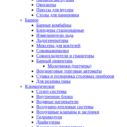
Овоскопы
Прессы для мусора
Столы для панировки
Барное
Барные комбайны
Блендеры стационарные
Измельчители льда
Льдогенераторы
Миксеры для коктелей
Соковыжималки
Сокоохладители и граниторы
Барный инвентарь
Молочники (питчеры)
Вендинговые торговые автоматы
Сушка и полировка столовых приборов
Для розлива пива
Климатическое
Сплит-системы
Внутренние блоки
Водяные нагреватели
Воздушно-тепловые системы
Воздушные клапаны и заслонки
Гидромодули
Драйкулеры