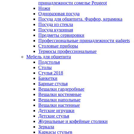
принадлежности сомелье Peugeot
Ножи
Одноразовая посуда
Посуда для общепита. Фарфор, керамика
Посуда из стекла
Посуда кухонная
Предметы сервировки
Профессиональные принадлежности gadgets
Столовые приборы
Термосы профессиональные
Мебель для общепита
Подстолья
Столы
Стулья 2018
Банкетки
Барные стулья
Вешалки гардеробные
Вешалки костюмные
Вешалки напольные
Вешалки настенные
Детские игрушки
Детские стулья
Журнальные и кофейные столики
Зеркала
Каркасы стульев