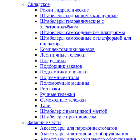
Складское
Рохли гидравлические
Штабелеры гидравлические ручные
Штабелеры гидравлические с
электроподъёмом
Штабелеры самоходные без платформы
Штабелеры самоходные с платформой для
оператора
Комплектовщики заказов
Лестничные тележки
Погрузчики
Подборщик заказов
Подъемники и вышки
Подъемные столы
Поломоечные машины
Ричтраки
Ручные тележки
Самоходные тележки
Тали
Штабелер с выдвижной мачтой
Штабелер с противовесом
Запасные части
Аксессуары для пароконвектоматов
Аксессуары для теплового оборудования
Аксессуары для холодильного оборудования