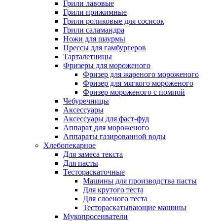
Грили лавовые
Грили прижимные
Грили роликовые для сосисок
Грили саламандра
Ножи для шаурмы
Прессы для гамбургеров
Тарталетницы
Фризеры для мороженого
Фризер для жареного мороженого
Фризер для мягкого мороженого
Фризер мороженого с помпой
Чебуречницы
Аксессуары
Аксессуары для фаст-фуд
Аппарат для мороженого
Аппараты газированной воды
Хлебопекарное
Для замеса текста
Для пасты
Тестораскаточные
Машины для производства пасты
Для крутого теста
Для слоеного теста
Тестораскатывающие машины
Мукопросеиватели