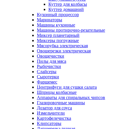
Куттер для колбасы
Куттер домашний
Кухонный процессор
Маринаторы
Машины кухонные
Машины протирочно-резательные
Миксер планетарный
Миксеры погружные
Мясорубка электрическая
Овощерезки электрическая
Овощечистки
Пилы для мяса
Рыбочистки
Слайсеры
Сыротерки
Фаршемес
Центрифуги для сушки салата
Шприцы колбасные
Аппараты для спиральных чипсов
Глазировочные машины
Дозатор для соуса
Измельчители
Картофелечистка
Клипсаторы
Лапшерезка ручная