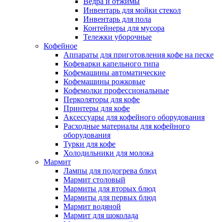
Ведра и отжимы
Инвентарь для мойки стекол
Инвентарь для пола
Контейнеры для мусора
Тележки уборочные
Кофейное
Аппараты для приготовления кофе на песке
Кофеварки капельного типа
Кофемашины автоматические
Кофемашины рожковые
Кофемолки профессиональные
Перколяторы для кофе
Принтеры для кофе
Аксессуары для кофейного оборудования
Расходные материалы для кофейного
оборудования
Турки для кофе
Холодильники для молока
Мармит
Лампы для подогрева блюд
Мармит столовый
Мармиты для вторых блюд
Мармиты для первых блюд
Мармит водяной
Мармит для шоколада