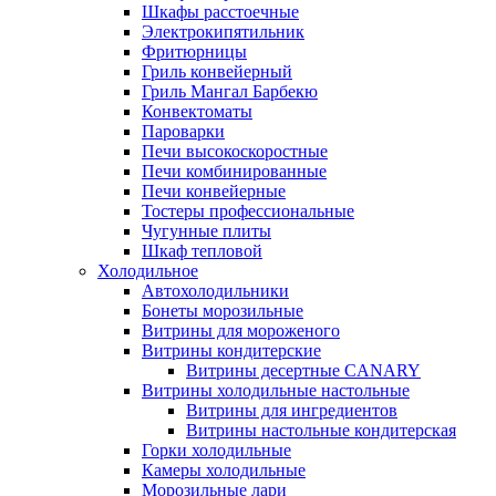
Шкафы расстоечные
Электрокипятильник
Фритюрницы
Гриль конвейерный
Гриль Мангал Барбекю
Конвектоматы
Пароварки
Печи высокоскоростные
Печи комбинированные
Печи конвейерные
Тостеры профессиональные
Чугунные плиты
Шкаф тепловой
Холодильное
Автохолодильники
Бонеты морозильные
Витрины для мороженого
Витрины кондитерские
Витрины десертные CANARY
Витрины холодильные настольные
Витрины для ингредиентов
Витрины настольные кондитерская
Горки холодильные
Камеры холодильные
Морозильные лари