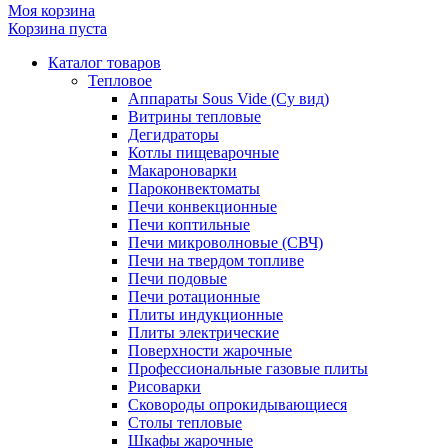
Моя корзина
Корзина пуста
Каталог товаров
Тепловое
Аппараты Sous Vide (Су вид)
Витрины тепловые
Дегидраторы
Котлы пищеварочные
Макароноварки
Пароконвектоматы
Печи конвекционные
Печи коптильные
Печи микроволновые (СВЧ)
Печи на твердом топливе
Печи подовые
Печи ротационные
Плиты индукционные
Плиты электрические
Поверхности жарочные
Профессиональные газовые плиты
Рисоварки
Сковороды опрокидывающиеся
Столы тепловые
Шкафы жарочные