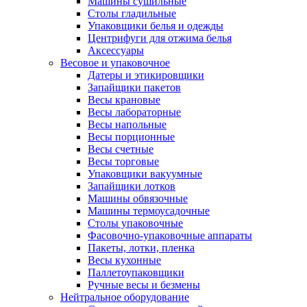
Машины сушильные
Столы гладильные
Упаковщики белья и одежды
Центрифуги для отжима белья
Аксессуары
Весовое и упаковочное
Датеры и этикировщики
Запайщики пакетов
Весы крановые
Весы лабораторные
Весы напольные
Весы порционные
Весы счетные
Весы торговые
Упаковщики вакуумные
Запайщики лотков
Машины обвязочные
Машины термоусадочные
Столы упаковочные
Фасовочно-упаковочные аппараты
Пакеты, лотки, пленка
Весы кухонные
Паллетоупаковщики
Ручные весы и безмены
Нейтральное оборудование