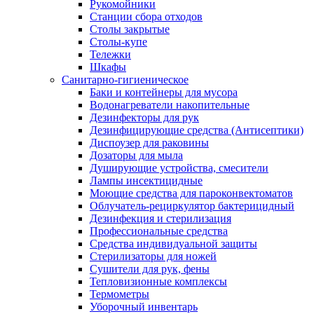
Рукомойники
Станции сбора отходов
Столы закрытые
Столы-купе
Тележки
Шкафы
Санитарно-гигиеническое
Баки и контейнеры для мусора
Водонагреватели накопительные
Дезинфекторы для рук
Дезинфицирующие средства (Антисептики)
Диспоузер для раковины
Дозаторы для мыла
Душирующие устройства, смесители
Лампы инсектицидные
Моющие средства для пароконвектоматов
Облучатель-рециркулятор бактерицидный
Дезинфекция и стерилизация
Профессиональные средства
Средства индивидуальной защиты
Стерилизаторы для ножей
Сушители для рук, фены
Тепловизионные комплексы
Термометры
Уборочный инвентарь