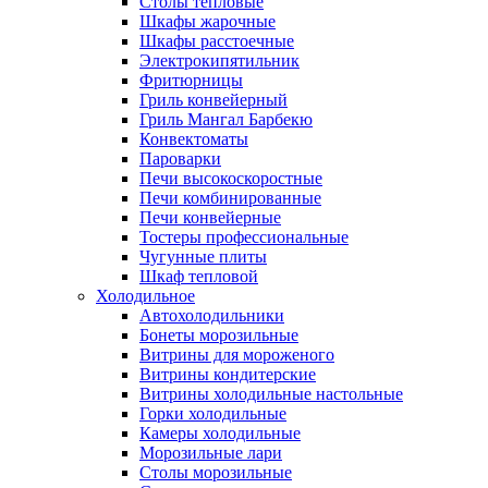
Столы тепловые
Шкафы жарочные
Шкафы расстоечные
Электрокипятильник
Фритюрницы
Гриль конвейерный
Гриль Мангал Барбекю
Конвектоматы
Пароварки
Печи высокоскоростные
Печи комбинированные
Печи конвейерные
Тостеры профессиональные
Чугунные плиты
Шкаф тепловой
Холодильное
Автохолодильники
Бонеты морозильные
Витрины для мороженого
Витрины кондитерские
Витрины холодильные настольные
Горки холодильные
Камеры холодильные
Морозильные лари
Столы морозильные