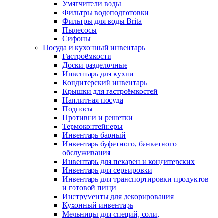
Умягчители воды
Фильтры водоподготовки
Фильтры для воды Brita
Пылесосы
Сифоны
Посуда и кухонный инвентарь
Гастроёмкости
Доски разделочные
Инвентарь для кухни
Кондитерский инвентарь
Крышки для гастроёмкостей
Наплитная посуда
Подносы
Противни и решетки
Термоконтейнеры
Инвентарь барный
Инвентарь буфетного, банкетного
обслуживания
Инвентарь для пекарен и кондитерских
Инвентарь для сервировки
Инвентарь для транспортировки продуктов
и готовой пищи
Инструменты для декорирования
Кухонный инвентарь
Мельницы для специй, соли,