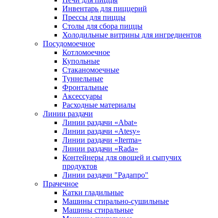
Инвентарь для пиццерий
Прессы для пиццы
Столы для сбора пиццы
Холодильные витрины для ингредиентов
Посудомоечное
Котломоечное
Купольные
Стаканомоечные
Туннельные
Фронтальные
Аксессуары
Расходные материалы
Линии раздачи
Линии раздачи «Abat»
Линии раздачи «Atesy»
Линии раздачи «Iterma»
Линии раздачи «Rada»
Контейнеры для овощей и сыпучих
продуктов
Линии раздачи "Радапро"
Прачечное
Катки гладильные
Машины стирально-сушильные
Машины стиральные