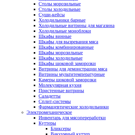
Столы морозильные
Столы холодильные
Суши-кейсы
Холодильники барные
Холодильные витрины для магазина
Холодильные моноблоки
Шкафы винные
Шкафы для вызревания мяса
Шкафы комбинированные
Шкафы морозильные
Шкафы холодильные
Шкафы шоковой заморозки
Витрины для демонстрации мяса
Витрины мультитемпературные
Камеры шоковой заморозки
Молекулярная кухня
Пристенные витрины
Саладетты
Сплит-системы
Фармацевтические холодильники
Электромеханическое
Инвентарь для мясопереработки
Куттеры
Бликсеры
Вакуумный куттер