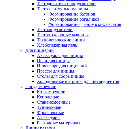
Тестоделители и округлители
Тестозакаточные машины
Формирование батонов
Формирование рогаликов
Формирование французских багетов
Тестоокруглители
Тестоотсадочные машины
Технологические линии
Хлебопекарная печь
Для пиццерии
Аксессуары для пиццы
Печи для пиццы
Инвентарь для пиццерий
Прессы для пиццы
Столы для сбора пиццы
Холодильные витрины для ингредиентов
Посудомоечное
Котломоечное
Купольные
Стаканомоечные
Туннельные
Фронтальные
Аксессуары
Расходные материалы
Линии раздачи