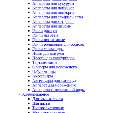
Аппараты для кукурузы
Аппараты для пончиков
Аппараты для попкорна
Аппараты для сахарной ваты
Аппараты для хот-догов
Аппараты для шаурмы
Грили для кур
Грили лавовые
Грили прижимные
Грили роликовые для сосисок
Грили саламандра
Ножи для шаурмы
Прессы для гамбургеров
Тарталетницы
Фризеры для мороженого
Чебуречницы
Аксессуары
Аксессуары для фаст-фуд
Аппарат для мороженого
Аппараты газированной воды
Хлебопекарное
Для замеса текста
Для пасты
Тестораскаточные
Мукопросеиватели