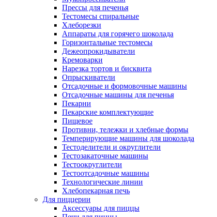
Прессы для печенья
Тестомесы спиральные
Хлеборезки
Аппараты для горячего шоколада
Горизонтальные тестомесы
Дежеопрокидыватели
Кремоварки
Нарезка тортов и бисквита
Опрыскиватели
Отсадочные и формовочные машины
Отсадочные машины для печенья
Пекарни
Пекарские комплектующие
Пищевое
Противни, тележки и хлебные формы
Темперирующие машины для шоколада
Тестоделители и округлители
Тестозакаточные машины
Тестоокруглители
Тестоотсадочные машины
Технологические линии
Хлебопекарная печь
Для пиццерии
Аксессуары для пиццы
Печи для пиццы