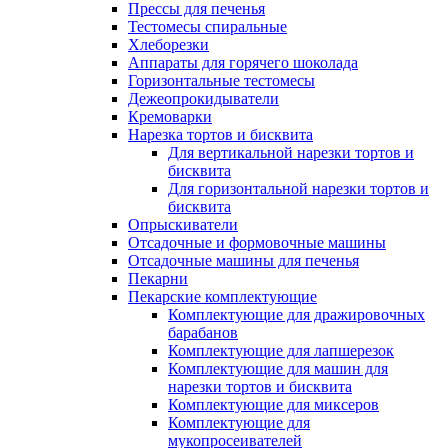
Прессы для печенья
Тестомесы спиральные
Хлеборезки
Аппараты для горячего шоколада
Горизонтальные тестомесы
Дежеопрокидыватели
Кремоварки
Нарезка тортов и бисквита
Для вертикальной нарезки тортов и
бисквита
Для горизонтальной нарезки тортов и
бисквита
Опрыскиватели
Отсадочные и формовочные машины
Отсадочные машины для печенья
Пекарни
Пекарские комплектующие
Комплектующие для дражировочных
барабанов
Комплектующие для лапшерезок
Комплектующие для машин для
нарезки тортов и бисквита
Комплектующие для миксеров
Комплектующие для
мукопросеивателей