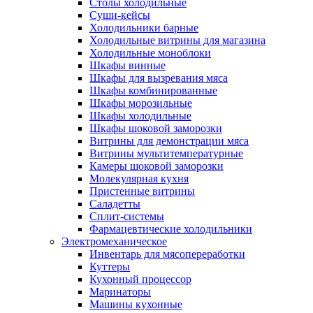
Столы холодильные
Суши-кейсы
Холодильники барные
Холодильные витрины для магазина
Холодильные моноблоки
Шкафы винные
Шкафы для вызревания мяса
Шкафы комбинированные
Шкафы морозильные
Шкафы холодильные
Шкафы шоковой заморозки
Витрины для демонстрации мяса
Витрины мультитемпературные
Камеры шоковой заморозки
Молекулярная кухня
Пристенные витрины
Саладетты
Сплит-системы
Фармацевтические холодильники
Электромеханическое
Инвентарь для мясопереработки
Куттеры
Кухонный процессор
Маринаторы
Машины кухонные