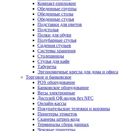
Компакт-прихожие
Обеденные группы
Обеденные столы
Обеденные стулья
Подставки для цветов
Подстолья
Полки для обуви
Полубарные стулья
Сидения стульев
Системы хранения
Столешницы
Стулья для кафе
Табуреты
Эргономичные кресла для дома и офиса
Торговое и банковское
POS оборудование
Банковское оборудование
Весы электронные
Дисплей QR-кодов без NFC
Онлайн-кассы
Покупательские тележки и корзины
Принтеры этикеток
Сканеры штрих-кода
Терминалы сбора данных
Чековые принтеры