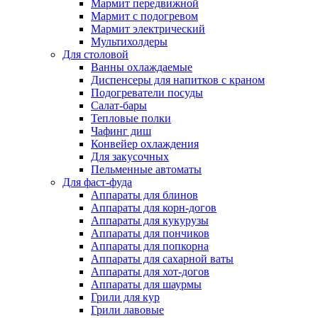
Мармит передвижной
Мармит с подогревом
Мармит электрический
Мультихолдеры
Для столовой
Ванны охлаждаемые
Диспенсеры для напитков с краном
Подогреватели посуды
Салат-бары
Тепловые полки
Чафинг диш
Конвейер охлаждения
Для закусочных
Пельменные автоматы
Для фаст-фуда
Аппараты для блинов
Аппараты для корн-догов
Аппараты для кукурузы
Аппараты для пончиков
Аппараты для попкорна
Аппараты для сахарной ваты
Аппараты для хот-догов
Аппараты для шаурмы
Грили для кур
Грили лавовые