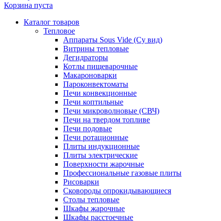
Корзина пуста
Каталог товаров
Тепловое
Аппараты Sous Vide (Су вид)
Витрины тепловые
Дегидраторы
Котлы пищеварочные
Макароноварки
Пароконвектоматы
Печи конвекционные
Печи коптильные
Печи микроволновые (СВЧ)
Печи на твердом топливе
Печи подовые
Печи ротационные
Плиты индукционные
Плиты электрические
Поверхности жарочные
Профессиональные газовые плиты
Рисоварки
Сковороды опрокидывающиеся
Столы тепловые
Шкафы жарочные
Шкафы расстоечные