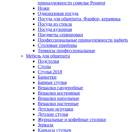
принадлежности сомелье Peugeot
Ножи
Одноразовая посуда
Посуда для общепита. Фарфор, керамика
Посуда из стекла
Посуда кухонная
Предметы сервировки
Профессиональные принадлежности gadgets
Столовые приборы
Термосы профессиональные
Мебель для общепита
Подстолья
Столы
Стулья 2018
Банкетки
Барные стулья
Вешалки гардеробные
Вешалки костюмные
Вешалки напольные
Вешалки настенные
Детские игрушки
Детские стулья
Журнальные и кофейные столики
Зеркала
Каркасы стульев