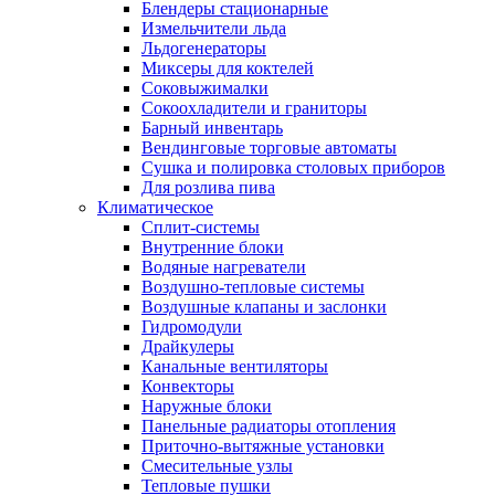
Блендеры стационарные
Измельчители льда
Льдогенераторы
Миксеры для коктелей
Соковыжималки
Сокоохладители и граниторы
Барный инвентарь
Вендинговые торговые автоматы
Сушка и полировка столовых приборов
Для розлива пива
Климатическое
Сплит-системы
Внутренние блоки
Водяные нагреватели
Воздушно-тепловые системы
Воздушные клапаны и заслонки
Гидромодули
Драйкулеры
Канальные вентиляторы
Конвекторы
Наружные блоки
Панельные радиаторы отопления
Приточно-вытяжные установки
Смесительные узлы
Тепловые пушки