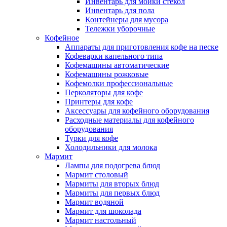
Инвентарь для мойки стекол
Инвентарь для пола
Контейнеры для мусора
Тележки уборочные
Кофейное
Аппараты для приготовления кофе на песке
Кофеварки капельного типа
Кофемашины автоматические
Кофемашины рожковые
Кофемолки профессиональные
Перколяторы для кофе
Принтеры для кофе
Аксессуары для кофейного оборудования
Расходные материалы для кофейного
оборудования
Турки для кофе
Холодильники для молока
Мармит
Лампы для подогрева блюд
Мармит столовый
Мармиты для вторых блюд
Мармиты для первых блюд
Мармит водяной
Мармит для шоколада
Мармит настольный