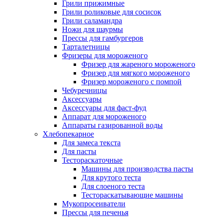
Грили прижимные
Грили роликовые для сосисок
Грили саламандра
Ножи для шаурмы
Прессы для гамбургеров
Тарталетницы
Фризеры для мороженого
Фризер для жареного мороженого
Фризер для мягкого мороженого
Фризер мороженого с помпой
Чебуречницы
Аксессуары
Аксессуары для фаст-фуд
Аппарат для мороженого
Аппараты газированной воды
Хлебопекарное
Для замеса текста
Для пасты
Тестораскаточные
Машины для производства пасты
Для крутого теста
Для слоеного теста
Тестораскатывающие машины
Мукопросеиватели
Прессы для печенья