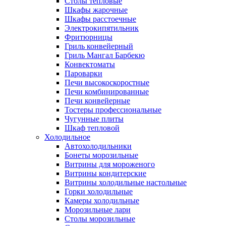
Столы тепловые
Шкафы жарочные
Шкафы расстоечные
Электрокипятильник
Фритюрницы
Гриль конвейерный
Гриль Мангал Барбекю
Конвектоматы
Пароварки
Печи высокоскоростные
Печи комбинированные
Печи конвейерные
Тостеры профессиональные
Чугунные плиты
Шкаф тепловой
Холодильное
Автохолодильники
Бонеты морозильные
Витрины для мороженого
Витрины кондитерские
Витрины холодильные настольные
Горки холодильные
Камеры холодильные
Морозильные лари
Столы морозильные