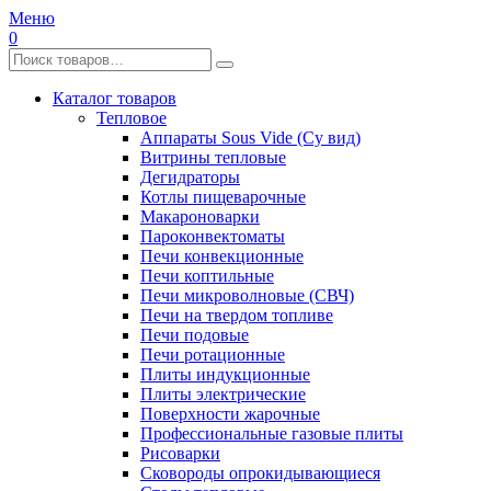
Меню
0
Каталог товаров
Тепловое
Аппараты Sous Vide (Су вид)
Витрины тепловые
Дегидраторы
Котлы пищеварочные
Макароноварки
Пароконвектоматы
Печи конвекционные
Печи коптильные
Печи микроволновые (СВЧ)
Печи на твердом топливе
Печи подовые
Печи ротационные
Плиты индукционные
Плиты электрические
Поверхности жарочные
Профессиональные газовые плиты
Рисоварки
Сковороды опрокидывающиеся