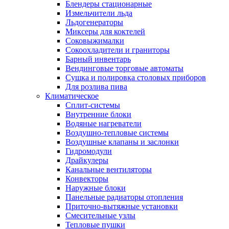
Блендеры стационарные
Измельчители льда
Льдогенераторы
Миксеры для коктелей
Соковыжималки
Сокоохладители и граниторы
Барный инвентарь
Вендинговые торговые автоматы
Сушка и полировка столовых приборов
Для розлива пива
Климатическое
Сплит-системы
Внутренние блоки
Водяные нагреватели
Воздушно-тепловые системы
Воздушные клапаны и заслонки
Гидромодули
Драйкулеры
Канальные вентиляторы
Конвекторы
Наружные блоки
Панельные радиаторы отопления
Приточно-вытяжные установки
Смесительные узлы
Тепловые пушки