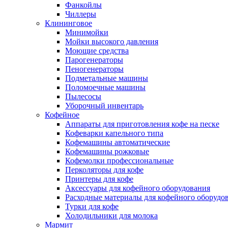
Фанкойлы
Чиллеры
Клининговое
Минимойки
Мойки высокого давления
Моющие средства
Парогенераторы
Пеногенераторы
Подметальные машины
Поломоечные машины
Пылесосы
Уборочный инвентарь
Кофейное
Аппараты для приготовления кофе на песке
Кофеварки капельного типа
Кофемашины автоматические
Кофемашины рожковые
Кофемолки профессиональные
Перколяторы для кофе
Принтеры для кофе
Аксессуары для кофейного оборудования
Расходные материалы для кофейного оборудо
Турки для кофе
Холодильники для молока
Мармит