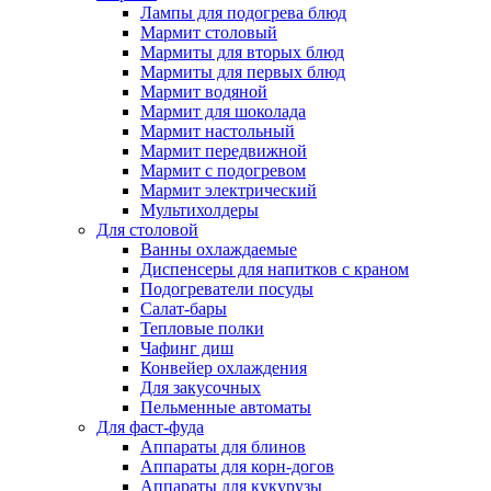
Лампы для подогрева блюд
Мармит столовый
Мармиты для вторых блюд
Мармиты для первых блюд
Мармит водяной
Мармит для шоколада
Мармит настольный
Мармит передвижной
Мармит с подогревом
Мармит электрический
Мультихолдеры
Для столовой
Ванны охлаждаемые
Диспенсеры для напитков с краном
Подогреватели посуды
Салат-бары
Тепловые полки
Чафинг диш
Конвейер охлаждения
Для закусочных
Пельменные автоматы
Для фаст-фуда
Аппараты для блинов
Аппараты для корн-догов
Аппараты для кукурузы