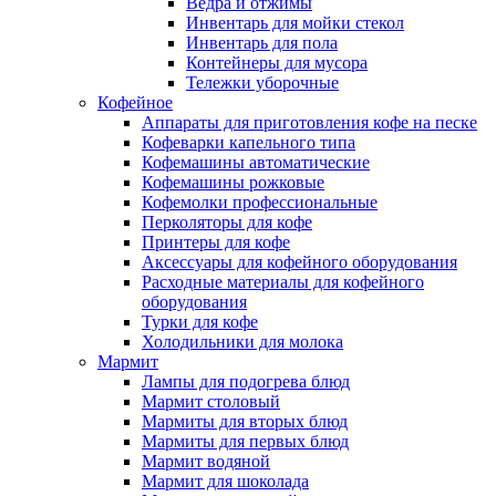
Ведра и отжимы
Инвентарь для мойки стекол
Инвентарь для пола
Контейнеры для мусора
Тележки уборочные
Кофейное
Аппараты для приготовления кофе на песке
Кофеварки капельного типа
Кофемашины автоматические
Кофемашины рожковые
Кофемолки профессиональные
Перколяторы для кофе
Принтеры для кофе
Аксессуары для кофейного оборудования
Расходные материалы для кофейного
оборудования
Турки для кофе
Холодильники для молока
Мармит
Лампы для подогрева блюд
Мармит столовый
Мармиты для вторых блюд
Мармиты для первых блюд
Мармит водяной
Мармит для шоколада