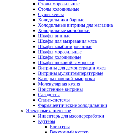
Столы морозильные
Столы холодильные
Суши-кейсы
Холодильники барные
Холодильные витрины для магазина
Холодильные моноблоки
Шкафы винные
Шкафы для вызревания мяса
Шкафы комбинированные
Шкафы морозильные
Шкафы холодильные
Шкафы шоковой заморозки
Витрины для демонстрации мяса
Витрины мультитемпературные
Камеры шоковой заморозки
Молекулярная кухня
Пристенные витрины
Саладетты
Сплит-системы
Фармацевтические холодильники
Электромеханическое
Инвентарь для мясопереработки
Куттеры
Бликсеры
Вакуумный куттер