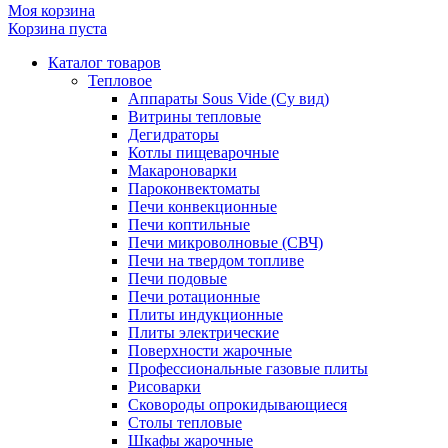
Моя корзина
Корзина пуста
Каталог товаров
Тепловое
Аппараты Sous Vide (Су вид)
Витрины тепловые
Дегидраторы
Котлы пищеварочные
Макароноварки
Пароконвектоматы
Печи конвекционные
Печи коптильные
Печи микроволновые (СВЧ)
Печи на твердом топливе
Печи подовые
Печи ротационные
Плиты индукционные
Плиты электрические
Поверхности жарочные
Профессиональные газовые плиты
Рисоварки
Сковороды опрокидывающиеся
Столы тепловые
Шкафы жарочные