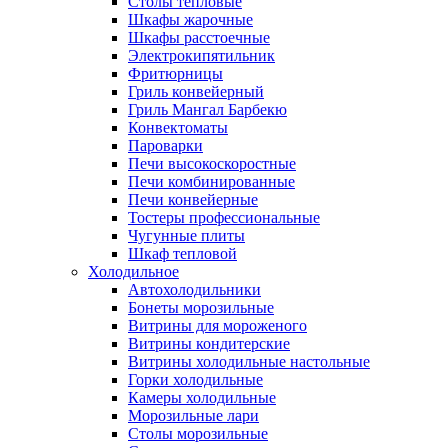
Столы тепловые
Шкафы жарочные
Шкафы расстоечные
Электрокипятильник
Фритюрницы
Гриль конвейерный
Гриль Мангал Барбекю
Конвектоматы
Пароварки
Печи высокоскоростные
Печи комбинированные
Печи конвейерные
Тостеры профессиональные
Чугунные плиты
Шкаф тепловой
Холодильное
Автохолодильники
Бонеты морозильные
Витрины для мороженого
Витрины кондитерские
Витрины холодильные настольные
Горки холодильные
Камеры холодильные
Морозильные лари
Столы морозильные