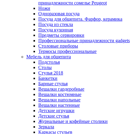
принадлежности сомелье Peugeot
Ножи
Одноразовая посуда
Посуда для общепита. Фарфор, керамика
Посуда из стекла
Посуда кухонная
Предметы сервировки
Профессиональные принадлежности gadgets
Столовые приборы
Термосы профессиональные
Мебель для общепита
Подстолья
Столы
Стулья 2018
Банкетки
Барные стулья
Вешалки гардеробные
Вешалки костюмные
Вешалки напольные
Вешалки настенные
Детские игрушки
Детские стулья
Журнальные и кофейные столики
Зеркала
Каркасы стульев