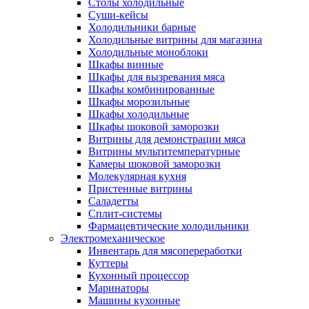
Столы холодильные
Суши-кейсы
Холодильники барные
Холодильные витрины для магазина
Холодильные моноблоки
Шкафы винные
Шкафы для вызревания мяса
Шкафы комбинированные
Шкафы морозильные
Шкафы холодильные
Шкафы шоковой заморозки
Витрины для демонстрации мяса
Витрины мультитемпературные
Камеры шоковой заморозки
Молекулярная кухня
Пристенные витрины
Саладетты
Сплит-системы
Фармацевтические холодильники
Электромеханическое
Инвентарь для мясопереработки
Куттеры
Кухонный процессор
Маринаторы
Машины кухонные