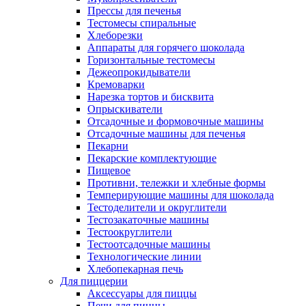
Прессы для печенья
Тестомесы спиральные
Хлеборезки
Аппараты для горячего шоколада
Горизонтальные тестомесы
Дежеопрокидыватели
Кремоварки
Нарезка тортов и бисквита
Опрыскиватели
Отсадочные и формовочные машины
Отсадочные машины для печенья
Пекарни
Пекарские комплектующие
Пищевое
Противни, тележки и хлебные формы
Темперирующие машины для шоколада
Тестоделители и округлители
Тестозакаточные машины
Тестоокруглители
Тестоотсадочные машины
Технологические линии
Хлебопекарная печь
Для пиццерии
Аксессуары для пиццы
Печи для пиццы