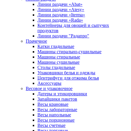
Линии раздачи «Abat»
Линии раздачи «Atesy»
Линии раздачи «Iterma»
Линии раздачи «Rada»
Контейнеры для овощей и сыпучих
продуктов
Линии раздачи "Радапро"
Прачечное
Катки гладильные
Машины стирально-сушильные
Машины стиральные
Машины сушильные
Столы гладильные
Упаковщики белья и одежды
Центрифуги для отжима белья
Аксессуары
Весовое и упаковочное
Датеры и этикировщики
Запайщики пакетов
Весы крановые
Весы лабораторные
Весы напольные
Весы порционные
Весы счетные
Весы торговые