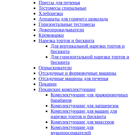
Прессы для печенья
Тестомесы спиральные
Хлеборезки
Аппараты для горячего шоколада
Горизонтальные тестомесы
Дежеопрокидыватели
Кремоварки
Нарезка тортов и бисквита
Для вертикальной нарезки тортов и
бисквита
Для горизонтальной нарезки тортов и
бисквита
Опрыскиватели
Отсадочные и формовочные машины
Отсадочные машины для печенья
Пекарни
Пекарские комплектующие
Комплектующие для дражировочных
барабанов
Комплектующие для лапшерезок
Комплектующие для машин для
нарезки тортов и бисквита
Комплектующие для миксеров
Комплектующие для
мукопросеивателей