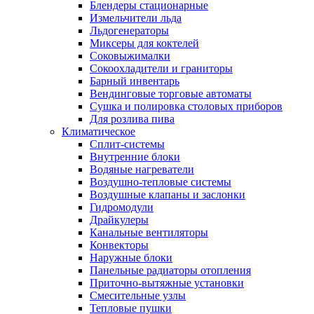
Блендеры стационарные
Измельчители льда
Льдогенераторы
Миксеры для коктелей
Соковыжималки
Сокоохладители и граниторы
Барный инвентарь
Вендинговые торговые автоматы
Сушка и полировка столовых приборов
Для розлива пива
Климатическое
Сплит-системы
Внутренние блоки
Водяные нагреватели
Воздушно-тепловые системы
Воздушные клапаны и заслонки
Гидромодули
Драйкулеры
Канальные вентиляторы
Конвекторы
Наружные блоки
Панельные радиаторы отопления
Приточно-вытяжные установки
Смесительные узлы
Тепловые пушки