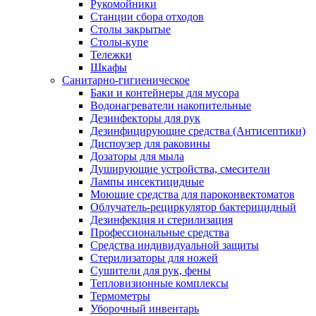
Рукомойники
Станции сбора отходов
Столы закрытые
Столы-купе
Тележки
Шкафы
Санитарно-гигиеническое
Баки и контейнеры для мусора
Водонагреватели накопительные
Дезинфекторы для рук
Дезинфицирующие средства (Антисептики)
Диспоузер для раковины
Дозаторы для мыла
Душирующие устройства, смесители
Лампы инсектицидные
Моющие средства для пароконвектоматов
Облучатель-рециркулятор бактерицидный
Дезинфекция и стерилизация
Профессиональные средства
Средства индивидуальной защиты
Стерилизаторы для ножей
Сушители для рук, фены
Тепловизионные комплексы
Термометры
Уборочный инвентарь