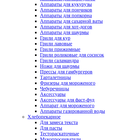
Аппараты для кукурузы
Аппараты для пончиков
Аппараты для попкорна
Аппараты для сахарной ваты
Аппараты для хот-догов
Аппараты для шаурмы
Грили для кур
Грили лавовые
Грили прижимные
Грили роликовые для сосисок
Грили саламандра
Ножи для шаурмы
Прессы для гамбургеров
Тарталетницы
Фризеры для мороженого
Чебуречницы
Аксессуары
Аксессуары для фаст-фуд
Аппарат для мороженого
Аппараты газированной воды
Хлебопекарное
Для замеса текста
Для пасты
Тестораскаточные
Мукопросеиватели