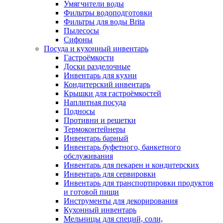
Умягчители воды
Фильтры водоподготовки
Фильтры для воды Brita
Пылесосы
Сифоны
Посуда и кухонный инвентарь
Гастроёмкости
Доски разделочные
Инвентарь для кухни
Кондитерский инвентарь
Крышки для гастроёмкостей
Наплитная посуда
Подносы
Противни и решетки
Термоконтейнеры
Инвентарь барный
Инвентарь буфетного, банкетного
обслуживания
Инвентарь для пекарен и кондитерских
Инвентарь для сервировки
Инвентарь для транспортировки продуктов
и готовой пищи
Инструменты для декорирования
Кухонный инвентарь
Мельницы для специй, соли,