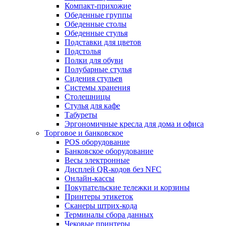
Компакт-прихожие
Обеденные группы
Обеденные столы
Обеденные стулья
Подставки для цветов
Подстолья
Полки для обуви
Полубарные стулья
Сидения стульев
Системы хранения
Столешницы
Стулья для кафе
Табуреты
Эргономичные кресла для дома и офиса
Торговое и банковское
POS оборудование
Банковское оборудование
Весы электронные
Дисплей QR-кодов без NFC
Онлайн-кассы
Покупательские тележки и корзины
Принтеры этикеток
Сканеры штрих-кода
Терминалы сбора данных
Чековые принтеры