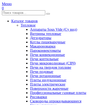
Меню
0
Каталог товаров
Тепловое
Аппараты Sous Vide (Су вид)
Витрины тепловые
Дегидраторы
Котлы пищеварочные
Макароноварки
Пароконвектоматы
Печи конвекционные
Печи коптильные
Печи микроволновые (СВЧ)
Печи на твердом топливе
Печи подовые
Печи ротационные
Плиты индукционные
Плиты электрические
Поверхности жарочные
Профессиональные газовые плиты
Рисоварки
Сковороды опрокидывающиеся