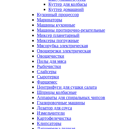
Куттер для колбасы
Куттер домашний
Кухонный процессор
Маринаторы
Машины кухонные
Машины протирочно-резательные
Миксер планетарный
Миксеры погружные
Мясорубка электрическая
Овощерезки электрическая
Овощечистки
Пилы для мяса
Рыбочистки
Слайсеры
Сыротерки
Фаршемес
Центрифуги для сушки салата
Шприцы колбасные
Аппараты для спиральных чипсов
Глазировочные машины
Дозатор для соуса
Измельчители
Картофелечистка
Клипсаторы
Лапшерезка ручная