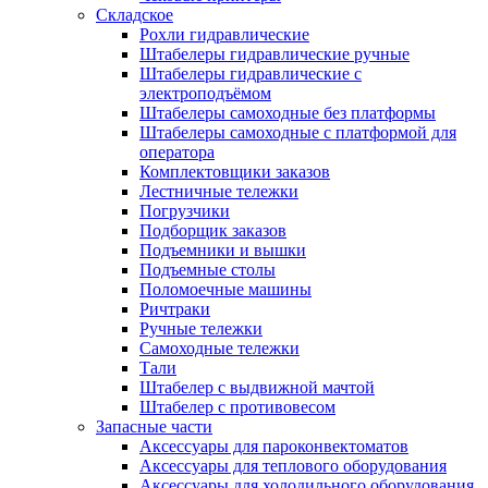
Складское
Рохли гидравлические
Штабелеры гидравлические ручные
Штабелеры гидравлические с
электроподъёмом
Штабелеры самоходные без платформы
Штабелеры самоходные с платформой для
оператора
Комплектовщики заказов
Лестничные тележки
Погрузчики
Подборщик заказов
Подъемники и вышки
Подъемные столы
Поломоечные машины
Ричтраки
Ручные тележки
Самоходные тележки
Тали
Штабелер с выдвижной мачтой
Штабелер с противовесом
Запасные части
Аксессуары для пароконвектоматов
Аксессуары для теплового оборудования
Аксессуары для холодильного оборудования