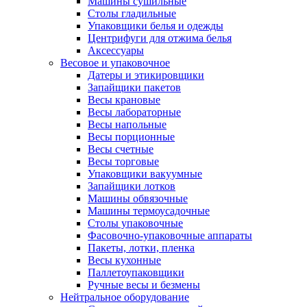
Машины сушильные
Столы гладильные
Упаковщики белья и одежды
Центрифуги для отжима белья
Аксессуары
Весовое и упаковочное
Датеры и этикировщики
Запайщики пакетов
Весы крановые
Весы лабораторные
Весы напольные
Весы порционные
Весы счетные
Весы торговые
Упаковщики вакуумные
Запайщики лотков
Машины обвязочные
Машины термоусадочные
Столы упаковочные
Фасовочно-упаковочные аппараты
Пакеты, лотки, пленка
Весы кухонные
Паллетоупаковщики
Ручные весы и безмены
Нейтральное оборудование