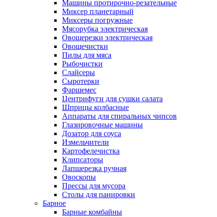
Машины протирочно-резательные
Миксер планетарный
Миксеры погружные
Мясорубка электрическая
Овощерезки электрическая
Овощечистки
Пилы для мяса
Рыбочистки
Слайсеры
Сыротерки
Фаршемес
Центрифуги для сушки салата
Шприцы колбасные
Аппараты для спиральных чипсов
Глазировочные машины
Дозатор для соуса
Измельчители
Картофелечистка
Клипсаторы
Лапшерезка ручная
Овоскопы
Прессы для мусора
Столы для панировки
Барное
Барные комбайны