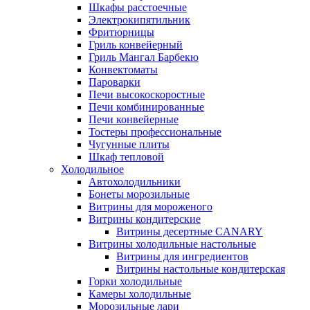
Шкафы расстоечные
Электрокипятильник
Фритюрницы
Гриль конвейерный
Гриль Мангал Барбекю
Конвектоматы
Пароварки
Печи высокоскоростные
Печи комбинированные
Печи конвейерные
Тостеры профессиональные
Чугунные плиты
Шкаф тепловой
Холодильное
Автохолодильники
Бонеты морозильные
Витрины для мороженого
Витрины кондитерские
Витрины десертные CANARY
Витрины холодильные настольные
Витрины для ингредиентов
Витрины настольные кондитерская
Горки холодильные
Камеры холодильные
Морозильные лари