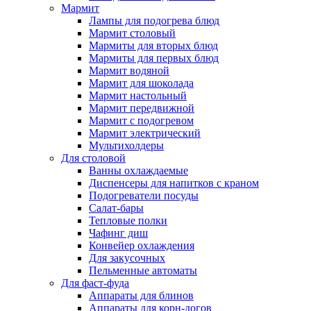
Мармит
Лампы для подогрева блюд
Мармит столовый
Мармиты для вторых блюд
Мармиты для первых блюд
Мармит водяной
Мармит для шоколада
Мармит настольный
Мармит передвижной
Мармит с подогревом
Мармит электрический
Мультихолдеры
Для столовой
Ванны охлаждаемые
Диспенсеры для напитков с краном
Подогреватели посуды
Салат-бары
Тепловые полки
Чафинг диш
Конвейер охлаждения
Для закусочных
Пельменные автоматы
Для фаст-фуда
Аппараты для блинов
Аппараты для корн-догов