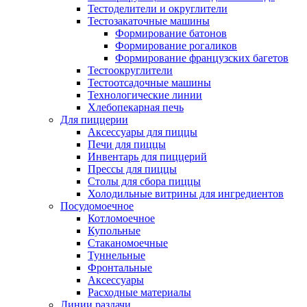
Тестоделители и округлители
Тестозакаточные машины
Формирование батонов
Формирование рогаликов
Формирование французских багетов
Тестоокруглители
Тестоотсадочные машины
Технологические линии
Хлебопекарная печь
Для пиццерии
Аксессуары для пиццы
Печи для пиццы
Инвентарь для пиццерий
Прессы для пиццы
Столы для сбора пиццы
Холодильные витрины для ингредиентов
Посудомоечное
Котломоечное
Купольные
Стаканомоечные
Туннельные
Фронтальные
Аксессуары
Расходные материалы
Линии раздачи