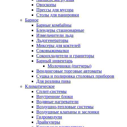
Овоскопы
Прессы для мусора
Столы для панировки
Барное
Барные комбайны
Блендеры стационарные
Измельчители льда
Льдогенераторы
Миксеры для коктелей
Соковыжималки
Сокоохладители и граниторы
Барный инвентарь
Молочники (питчеры)
Вендинговые торговые автоматы
Сушка и полировка столовых приборов
Для розлива пива
Климатическое
Сплит-системы
Внутренние блоки
Водяные нагреватели
Воздушно-тепловые системы
Воздушные клапаны и заслонки
Гидромодули
Драйкулеры