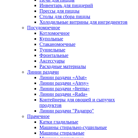
Инвентарь для пиццерий
Прессы для пиццы
Столы для сбора пиццы
Холодильные витрины для ингредиентов
Посудомоечное
Котломоечное
Купольные
Стаканомоечные
Туннельные
Фронтальные
Аксессуары
Расходные материалы
Линии раздачи
Линии раздачи «Abat»
Линии раздачи «Atesy»
Линии раздачи «Iterma»
Линии раздачи «Rada»
Контейнеры для овощей и сыпучих
продуктов
Линии раздачи "Радапро"
Прачечное
Катки гладильные
Машины стирально-сушильные
Машины стиральные