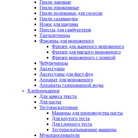
Грили лавовые
Грили прижимные
Грили роликовые для сосисок
Грили саламандра
Ножи для шаурмы
Прессы для гамбургеров
Тарталетницы
Фризеры для мороженого
Фризер для жареного мороженого
Фризер для мягкого мороженого
Фризер мороженого с помпой
Чебуречницы
Аксессуары
Аксессуары для фаст-фуд
Аппарат для мороженого
Аппараты газированной воды
Хлебопекарное
Для замеса текста
Для пасты
Тестораскаточные
Машины для производства пасты
Для крутого теста
Для слоеного теста
Тестораскатывающие машины
Мукопросеиватели