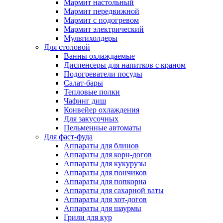
Мармит настольный
Мармит передвижной
Мармит с подогревом
Мармит электрический
Мультихолдеры
Для столовой
Ванны охлаждаемые
Диспенсеры для напитков с краном
Подогреватели посуды
Салат-бары
Тепловые полки
Чафинг диш
Конвейер охлаждения
Для закусочных
Пельменные автоматы
Для фаст-фуда
Аппараты для блинов
Аппараты для корн-догов
Аппараты для кукурузы
Аппараты для пончиков
Аппараты для попкорна
Аппараты для сахарной ваты
Аппараты для хот-догов
Аппараты для шаурмы
Грили для кур