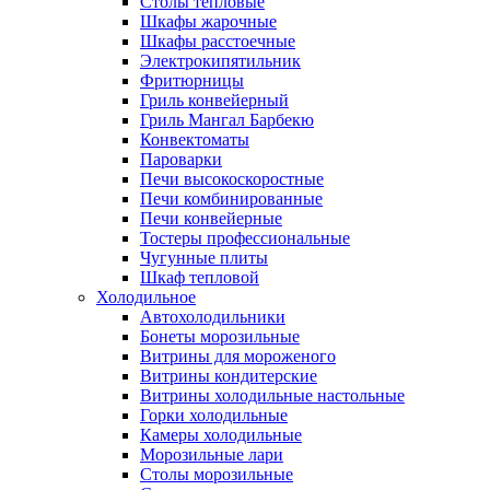
Столы тепловые
Шкафы жарочные
Шкафы расстоечные
Электрокипятильник
Фритюрницы
Гриль конвейерный
Гриль Мангал Барбекю
Конвектоматы
Пароварки
Печи высокоскоростные
Печи комбинированные
Печи конвейерные
Тостеры профессиональные
Чугунные плиты
Шкаф тепловой
Холодильное
Автохолодильники
Бонеты морозильные
Витрины для мороженого
Витрины кондитерские
Витрины холодильные настольные
Горки холодильные
Камеры холодильные
Морозильные лари
Столы морозильные