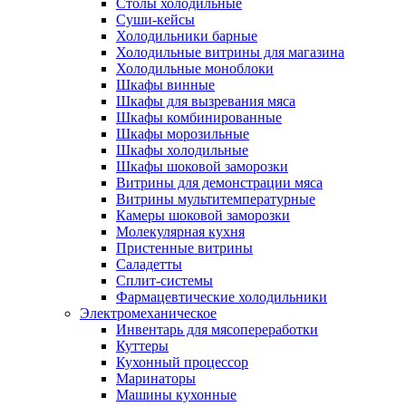
Столы холодильные
Суши-кейсы
Холодильники барные
Холодильные витрины для магазина
Холодильные моноблоки
Шкафы винные
Шкафы для вызревания мяса
Шкафы комбинированные
Шкафы морозильные
Шкафы холодильные
Шкафы шоковой заморозки
Витрины для демонстрации мяса
Витрины мультитемпературные
Камеры шоковой заморозки
Молекулярная кухня
Пристенные витрины
Саладетты
Сплит-системы
Фармацевтические холодильники
Электромеханическое
Инвентарь для мясопереработки
Куттеры
Кухонный процессор
Маринаторы
Машины кухонные