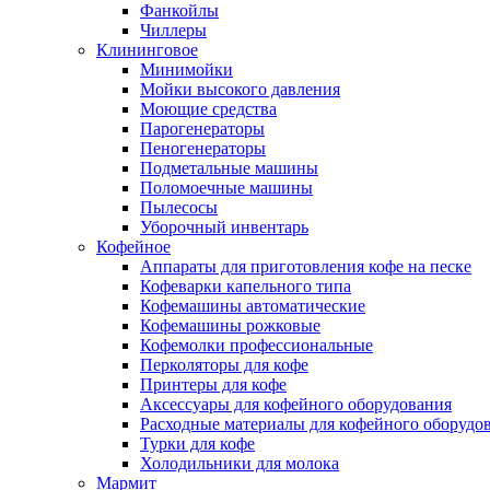
Фанкойлы
Чиллеры
Клининговое
Минимойки
Мойки высокого давления
Моющие средства
Парогенераторы
Пеногенераторы
Подметальные машины
Поломоечные машины
Пылесосы
Уборочный инвентарь
Кофейное
Аппараты для приготовления кофе на песке
Кофеварки капельного типа
Кофемашины автоматические
Кофемашины рожковые
Кофемолки профессиональные
Перколяторы для кофе
Принтеры для кофе
Аксессуары для кофейного оборудования
Расходные материалы для кофейного оборудо
Турки для кофе
Холодильники для молока
Мармит