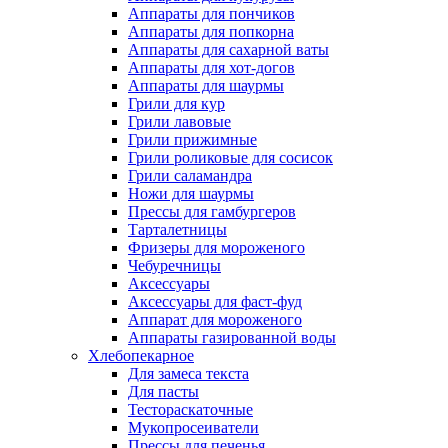
Аппараты для пончиков
Аппараты для попкорна
Аппараты для сахарной ваты
Аппараты для хот-догов
Аппараты для шаурмы
Грили для кур
Грили лавовые
Грили прижимные
Грили роликовые для сосисок
Грили саламандра
Ножи для шаурмы
Прессы для гамбургеров
Тарталетницы
Фризеры для мороженого
Чебуречницы
Аксессуары
Аксессуары для фаст-фуд
Аппарат для мороженого
Аппараты газированной воды
Хлебопекарное
Для замеса текста
Для пасты
Тестораскаточные
Мукопросеиватели
Прессы для печенья