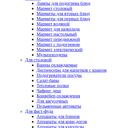
Лампы для подогрева блюд
Мармит столовый
Мармиты для вторых блюд
Мармиты для первых блюд
Мармит водяной
Мармит для шоколада
Мармит настольный
Мармит передвижной
Мармит с подогревом
Мармит электрический
Мультихолдеры
Для столовой
Ванны охлаждаемые
Диспенсеры для напитков с краном
Подогреватели посуды
Салат-бары
Тепловые полки
Чафинг диш
Конвейер охлаждения
Для закусочных
Пельменные автоматы
Для фаст-фуда
Аппараты для блинов
Аппараты для корн-догов
Аппараты для кукурузы