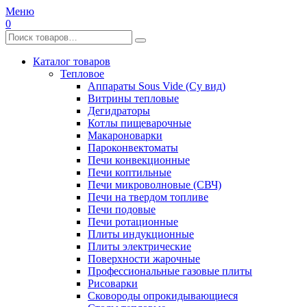
Меню
0
Каталог товаров
Тепловое
Аппараты Sous Vide (Су вид)
Витрины тепловые
Дегидраторы
Котлы пищеварочные
Макароноварки
Пароконвектоматы
Печи конвекционные
Печи коптильные
Печи микроволновые (СВЧ)
Печи на твердом топливе
Печи подовые
Печи ротационные
Плиты индукционные
Плиты электрические
Поверхности жарочные
Профессиональные газовые плиты
Рисоварки
Сковороды опрокидывающиеся