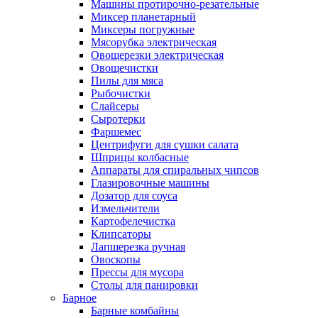
Машины протирочно-резательные
Миксер планетарный
Миксеры погружные
Мясорубка электрическая
Овощерезки электрическая
Овощечистки
Пилы для мяса
Рыбочистки
Слайсеры
Сыротерки
Фаршемес
Центрифуги для сушки салата
Шприцы колбасные
Аппараты для спиральных чипсов
Глазировочные машины
Дозатор для соуса
Измельчители
Картофелечистка
Клипсаторы
Лапшерезка ручная
Овоскопы
Прессы для мусора
Столы для панировки
Барное
Барные комбайны