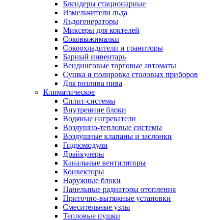
Блендеры стационарные
Измельчители льда
Льдогенераторы
Миксеры для коктелей
Соковыжималки
Сокоохладители и граниторы
Барный инвентарь
Вендинговые торговые автоматы
Сушка и полировка столовых приборов
Для розлива пива
Климатическое
Сплит-системы
Внутренние блоки
Водяные нагреватели
Воздушно-тепловые системы
Воздушные клапаны и заслонки
Гидромодули
Драйкулеры
Канальные вентиляторы
Конвекторы
Наружные блоки
Панельные радиаторы отопления
Приточно-вытяжные установки
Смесительные узлы
Тепловые пушки