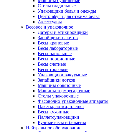
Машины сушильные
Столы гладильные
Упаковщики белья и одежды
Центрифуги для отжима белья
Аксессуары
Весовое и упаковочное
Датеры и этикировщики
Запайщики пакетов
Весы крановые
Весы лабораторные
Весы напольные
Весы порционные
Весы счетные
Весы торговые
Упаковщики вакуумные
Запайщики лотков
Машины обвязочные
Машины термоусадочные
Столы упаковочные
Фасовочно-упаковочные аппараты
Пакеты, лотки, пленка
Весы кухонные
Паллетоупаковщики
Ручные весы и безмены
Нейтральное оборудование