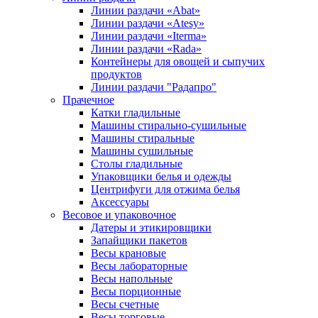
Линии раздачи «Abat»
Линии раздачи «Atesy»
Линии раздачи «Iterma»
Линии раздачи «Rada»
Контейнеры для овощей и сыпучих
продуктов
Линии раздачи "Радапро"
Прачечное
Катки гладильные
Машины стирально-сушильные
Машины стиральные
Машины сушильные
Столы гладильные
Упаковщики белья и одежды
Центрифуги для отжима белья
Аксессуары
Весовое и упаковочное
Датеры и этикировщики
Запайщики пакетов
Весы крановые
Весы лабораторные
Весы напольные
Весы порционные
Весы счетные
Весы торговые