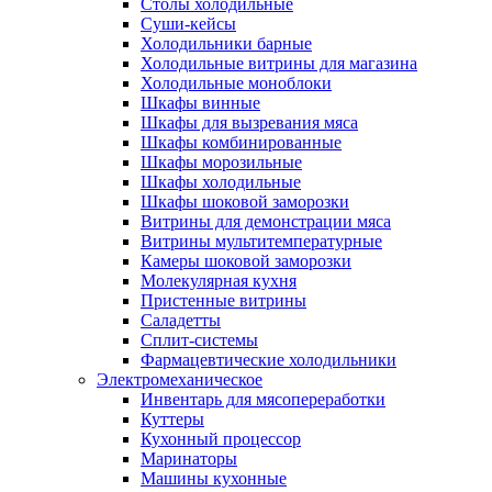
Столы холодильные
Суши-кейсы
Холодильники барные
Холодильные витрины для магазина
Холодильные моноблоки
Шкафы винные
Шкафы для вызревания мяса
Шкафы комбинированные
Шкафы морозильные
Шкафы холодильные
Шкафы шоковой заморозки
Витрины для демонстрации мяса
Витрины мультитемпературные
Камеры шоковой заморозки
Молекулярная кухня
Пристенные витрины
Саладетты
Сплит-системы
Фармацевтические холодильники
Электромеханическое
Инвентарь для мясопереработки
Куттеры
Кухонный процессор
Маринаторы
Машины кухонные