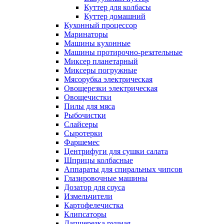
Куттер для колбасы
Куттер домашний
Кухонный процессор
Маринаторы
Машины кухонные
Машины протирочно-резательные
Миксер планетарный
Миксеры погружные
Мясорубка электрическая
Овощерезки электрическая
Овощечистки
Пилы для мяса
Рыбочистки
Слайсеры
Сыротерки
Фаршемес
Центрифуги для сушки салата
Шприцы колбасные
Аппараты для спиральных чипсов
Глазировочные машины
Дозатор для соуса
Измельчители
Картофелечистка
Клипсаторы
Лапшерезка ручная