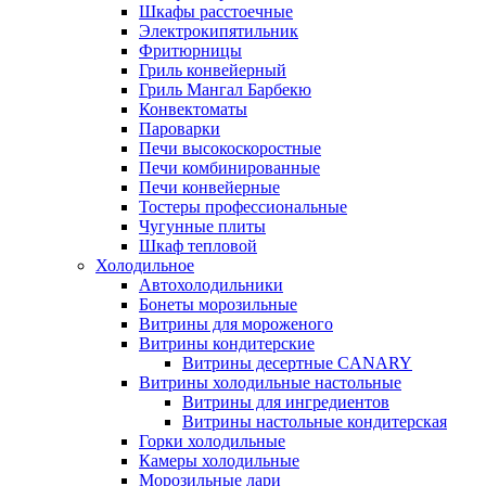
Шкафы расстоечные
Электрокипятильник
Фритюрницы
Гриль конвейерный
Гриль Мангал Барбекю
Конвектоматы
Пароварки
Печи высокоскоростные
Печи комбинированные
Печи конвейерные
Тостеры профессиональные
Чугунные плиты
Шкаф тепловой
Холодильное
Автохолодильники
Бонеты морозильные
Витрины для мороженого
Витрины кондитерские
Витрины десертные CANARY
Витрины холодильные настольные
Витрины для ингредиентов
Витрины настольные кондитерская
Горки холодильные
Камеры холодильные
Морозильные лари