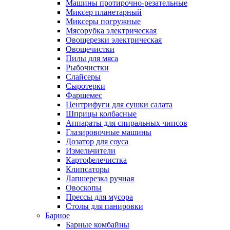
Машины протирочно-резательные
Миксер планетарный
Миксеры погружные
Мясорубка электрическая
Овощерезки электрическая
Овощечистки
Пилы для мяса
Рыбочистки
Слайсеры
Сыротерки
Фаршемес
Центрифуги для сушки салата
Шприцы колбасные
Аппараты для спиральных чипсов
Глазировочные машины
Дозатор для соуса
Измельчители
Картофелечистка
Клипсаторы
Лапшерезка ручная
Овоскопы
Прессы для мусора
Столы для панировки
Барное
Барные комбайны