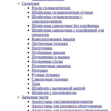
Складское
Рохли гидравлические
Штабелеры гидравлические ручные
Штабелеры гидравлические с
электроподъёмом
Штабелеры самоходные без платформы
Штабелеры самоходные с платформой для
оператора
Комплектовщики заказов
Лестничные тележки
Погрузчики
Подборщик заказов
Подъемники и вышки
Подъемные столы
Поломоечные машины
Ричтраки
Ручные тележки
Самоходные тележки
Тали
Штабелер с выдвижной мачтой
Штабелер с противовесом
Запасные части
Аксессуары для пароконвектоматов
Аксессуары для теплового оборудования
Аксессуары для холодильного оборудования