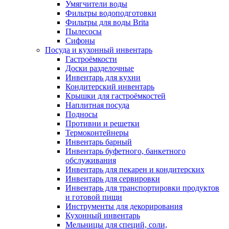
Умягчители воды
Фильтры водоподготовки
Фильтры для воды Brita
Пылесосы
Сифоны
Посуда и кухонный инвентарь
Гастроёмкости
Доски разделочные
Инвентарь для кухни
Кондитерский инвентарь
Крышки для гастроёмкостей
Наплитная посуда
Подносы
Противни и решетки
Термоконтейнеры
Инвентарь барный
Инвентарь буфетного, банкетного
обслуживания
Инвентарь для пекарен и кондитерских
Инвентарь для сервировки
Инвентарь для транспортировки продуктов
и готовой пищи
Инструменты для декорирования
Кухонный инвентарь
Мельницы для специй, соли,