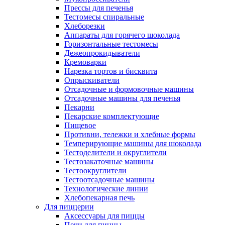
Прессы для печенья
Тестомесы спиральные
Хлеборезки
Аппараты для горячего шоколада
Горизонтальные тестомесы
Дежеопрокидыватели
Кремоварки
Нарезка тортов и бисквита
Опрыскиватели
Отсадочные и формовочные машины
Отсадочные машины для печенья
Пекарни
Пекарские комплектующие
Пищевое
Противни, тележки и хлебные формы
Темперирующие машины для шоколада
Тестоделители и округлители
Тестозакаточные машины
Тестоокруглители
Тестоотсадочные машины
Технологические линии
Хлебопекарная печь
Для пиццерии
Аксессуары для пиццы
Печи для пиццы