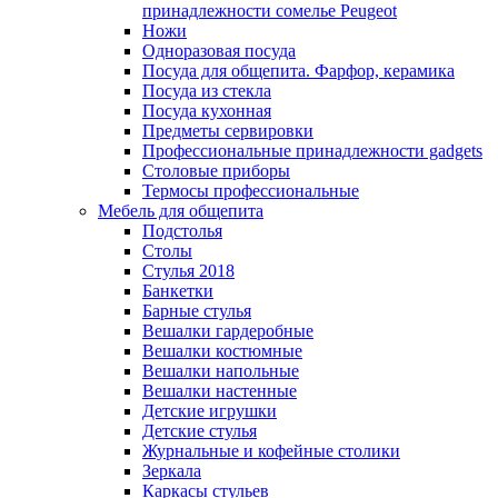
принадлежности сомелье Peugeot
Ножи
Одноразовая посуда
Посуда для общепита. Фарфор, керамика
Посуда из стекла
Посуда кухонная
Предметы сервировки
Профессиональные принадлежности gadgets
Столовые приборы
Термосы профессиональные
Мебель для общепита
Подстолья
Столы
Стулья 2018
Банкетки
Барные стулья
Вешалки гардеробные
Вешалки костюмные
Вешалки напольные
Вешалки настенные
Детские игрушки
Детские стулья
Журнальные и кофейные столики
Зеркала
Каркасы стульев