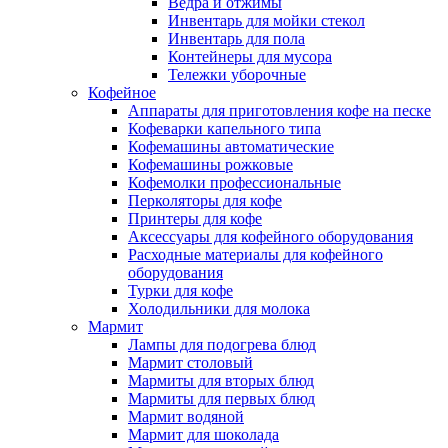
Ведра и отжимы
Инвентарь для мойки стекол
Инвентарь для пола
Контейнеры для мусора
Тележки уборочные
Кофейное
Аппараты для приготовления кофе на песке
Кофеварки капельного типа
Кофемашины автоматические
Кофемашины рожковые
Кофемолки профессиональные
Перколяторы для кофе
Принтеры для кофе
Аксессуары для кофейного оборудования
Расходные материалы для кофейного
оборудования
Турки для кофе
Холодильники для молока
Мармит
Лампы для подогрева блюд
Мармит столовый
Мармиты для вторых блюд
Мармиты для первых блюд
Мармит водяной
Мармит для шоколада