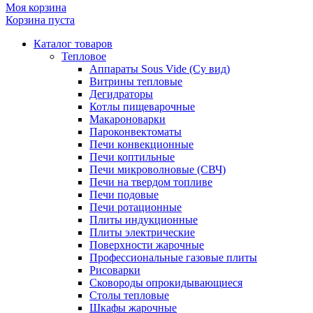
Моя корзина
Корзина пуста
Каталог товаров
Тепловое
Аппараты Sous Vide (Су вид)
Витрины тепловые
Дегидраторы
Котлы пищеварочные
Макароноварки
Пароконвектоматы
Печи конвекционные
Печи коптильные
Печи микроволновые (СВЧ)
Печи на твердом топливе
Печи подовые
Печи ротационные
Плиты индукционные
Плиты электрические
Поверхности жарочные
Профессиональные газовые плиты
Рисоварки
Сковороды опрокидывающиеся
Столы тепловые
Шкафы жарочные