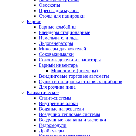
Овоскопы
Прессы для мусора
Столы для панировки
Барное
Барные комбайны
Блендеры стационарные
Измельчители льда
Льдогенераторы
Миксеры для коктелей
Соковыжималки
Сокоохладители и граниторы
Барный инвентарь
Молочники (питчеры)
Вендинговые торговые автоматы
Сушка и полировка столовых приборов
Для розлива пива
Климатическое
Сплит-системы
Внутренние блоки
Водяные нагреватели
Воздушно-тепловые системы
Воздушные клапаны и заслонки
Гидромодули
Драйкулеры