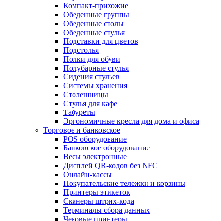
Компакт-прихожие
Обеденные группы
Обеденные столы
Обеденные стулья
Подставки для цветов
Подстолья
Полки для обуви
Полубарные стулья
Сидения стульев
Системы хранения
Столешницы
Стулья для кафе
Табуреты
Эргономичные кресла для дома и офиса
Торговое и банковское
POS оборудование
Банковское оборудование
Весы электронные
Дисплей QR-кодов без NFC
Онлайн-кассы
Покупательские тележки и корзины
Принтеры этикеток
Сканеры штрих-кода
Терминалы сбора данных
Чековые принтеры