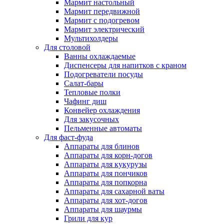
Мармит настольный
Мармит передвижной
Мармит с подогревом
Мармит электрический
Мультихолдеры
Для столовой
Ванны охлаждаемые
Диспенсеры для напитков с краном
Подогреватели посуды
Салат-бары
Тепловые полки
Чафинг диш
Конвейер охлаждения
Для закусочных
Пельменные автоматы
Для фаст-фуда
Аппараты для блинов
Аппараты для корн-догов
Аппараты для кукурузы
Аппараты для пончиков
Аппараты для попкорна
Аппараты для сахарной ваты
Аппараты для хот-догов
Аппараты для шаурмы
Грили для кур