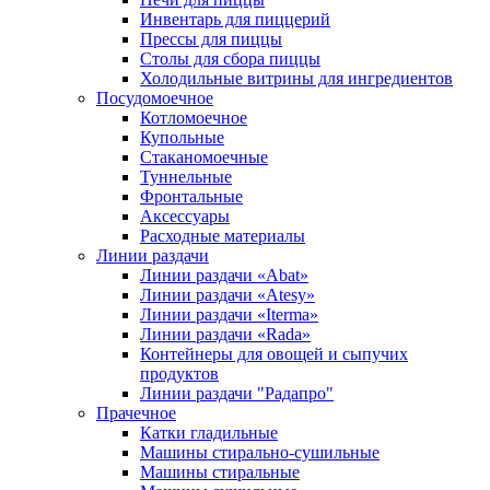
Инвентарь для пиццерий
Прессы для пиццы
Столы для сбора пиццы
Холодильные витрины для ингредиентов
Посудомоечное
Котломоечное
Купольные
Стаканомоечные
Туннельные
Фронтальные
Аксессуары
Расходные материалы
Линии раздачи
Линии раздачи «Abat»
Линии раздачи «Atesy»
Линии раздачи «Iterma»
Линии раздачи «Rada»
Контейнеры для овощей и сыпучих
продуктов
Линии раздачи "Радапро"
Прачечное
Катки гладильные
Машины стирально-сушильные
Машины стиральные