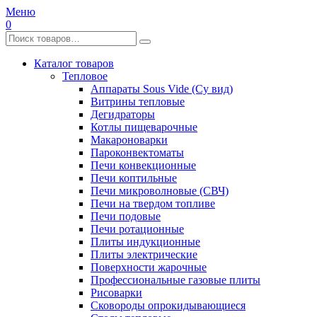
Меню
0
Каталог товаров
Тепловое
Аппараты Sous Vide (Су вид)
Витрины тепловые
Дегидраторы
Котлы пищеварочные
Макароноварки
Пароконвектоматы
Печи конвекционные
Печи коптильные
Печи микроволновые (СВЧ)
Печи на твердом топливе
Печи подовые
Печи ротационные
Плиты индукционные
Плиты электрические
Поверхности жарочные
Профессиональные газовые плиты
Рисоварки
Сковороды опрокидывающиеся