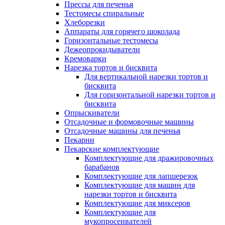
Прессы для печенья
Тестомесы спиральные
Хлеборезки
Аппараты для горячего шоколада
Горизонтальные тестомесы
Дежеопрокидыватели
Кремоварки
Нарезка тортов и бисквита
Для вертикальной нарезки тортов и
бисквита
Для горизонтальной нарезки тортов и
бисквита
Опрыскиватели
Отсадочные и формовочные машины
Отсадочные машины для печенья
Пекарни
Пекарские комплектующие
Комплектующие для дражировочных
барабанов
Комплектующие для лапшерезок
Комплектующие для машин для
нарезки тортов и бисквита
Комплектующие для миксеров
Комплектующие для
мукопросеивателей