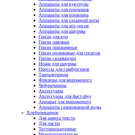
Аппараты для кукурузы
Аппараты для пончиков
Аппараты для попкорна
Аппараты для сахарной ваты
Аппараты для хот-догов
Аппараты для шаурмы
Грили для кур
Грили лавовые
Грили прижимные
Грили роликовые для сосисок
Грили саламандра
Ножи для шаурмы
Прессы для гамбургеров
Тарталетницы
Фризеры для мороженого
Чебуречницы
Аксессуары
Аксессуары для фаст-фуд
Аппарат для мороженого
Аппараты газированной воды
Хлебопекарное
Для замеса текста
Для пасты
Тестораскаточные
Мукопросеиватели