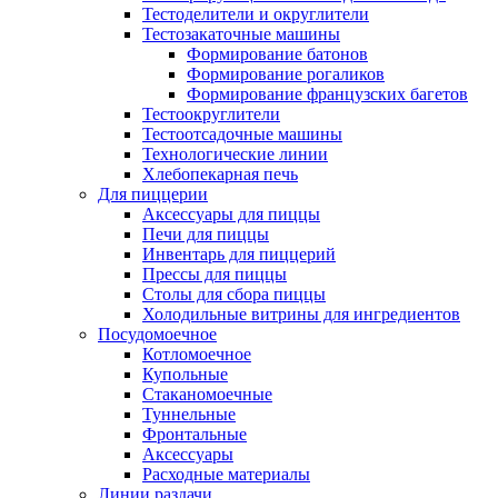
Тестоделители и округлители
Тестозакаточные машины
Формирование батонов
Формирование рогаликов
Формирование французских багетов
Тестоокруглители
Тестоотсадочные машины
Технологические линии
Хлебопекарная печь
Для пиццерии
Аксессуары для пиццы
Печи для пиццы
Инвентарь для пиццерий
Прессы для пиццы
Столы для сбора пиццы
Холодильные витрины для ингредиентов
Посудомоечное
Котломоечное
Купольные
Стаканомоечные
Туннельные
Фронтальные
Аксессуары
Расходные материалы
Линии раздачи