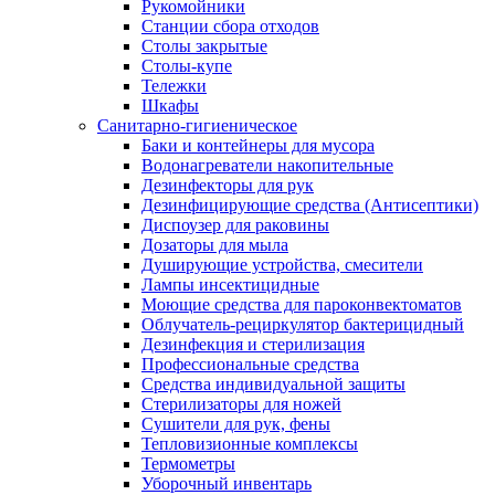
Рукомойники
Станции сбора отходов
Столы закрытые
Столы-купе
Тележки
Шкафы
Санитарно-гигиеническое
Баки и контейнеры для мусора
Водонагреватели накопительные
Дезинфекторы для рук
Дезинфицирующие средства (Антисептики)
Диспоузер для раковины
Дозаторы для мыла
Душирующие устройства, смесители
Лампы инсектицидные
Моющие средства для пароконвектоматов
Облучатель-рециркулятор бактерицидный
Дезинфекция и стерилизация
Профессиональные средства
Средства индивидуальной защиты
Стерилизаторы для ножей
Сушители для рук, фены
Тепловизионные комплексы
Термометры
Уборочный инвентарь