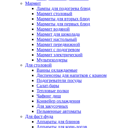
Мармит
Лампы для подогрева блюд
Мармит столовый
Мармиты для вторых блюд
Мармиты для первых блюд
Мармит водяной
Мармит для шоколада
Мармит настольный
Мармит передвижной
Мармит с подогревом
Мармит электрический
Мультихолдеры
Для столовой
Ванны охлаждаемые
Диспенсеры для напитков с краном
Подогреватели посуды
Салат-бары
Тепловые полки
Чафинг диш
Конвейер охлаждения
Для закусочных
Пельменные автоматы
Для фаст-фуда
Аппараты для блинов
Аппараты для корн-догов