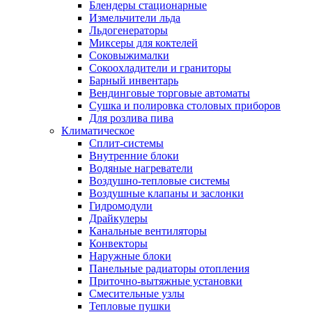
Блендеры стационарные
Измельчители льда
Льдогенераторы
Миксеры для коктелей
Соковыжималки
Сокоохладители и граниторы
Барный инвентарь
Вендинговые торговые автоматы
Сушка и полировка столовых приборов
Для розлива пива
Климатическое
Сплит-системы
Внутренние блоки
Водяные нагреватели
Воздушно-тепловые системы
Воздушные клапаны и заслонки
Гидромодули
Драйкулеры
Канальные вентиляторы
Конвекторы
Наружные блоки
Панельные радиаторы отопления
Приточно-вытяжные установки
Смесительные узлы
Тепловые пушки