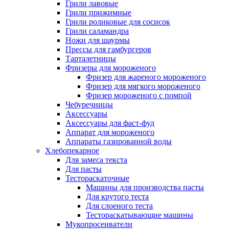
Грили лавовые
Грили прижимные
Грили роликовые для сосисок
Грили саламандра
Ножи для шаурмы
Прессы для гамбургеров
Тарталетницы
Фризеры для мороженого
Фризер для жареного мороженого
Фризер для мягкого мороженого
Фризер мороженого с помпой
Чебуречницы
Аксессуары
Аксессуары для фаст-фуд
Аппарат для мороженого
Аппараты газированной воды
Хлебопекарное
Для замеса текста
Для пасты
Тестораскаточные
Машины для производства пасты
Для крутого теста
Для слоеного теста
Тестораскатывающие машины
Мукопросеиватели