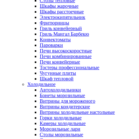
Столы тепловые
Шкафы жарочные
Шкафы расстоечные
Электрокипятильник
Фритюрницы
Гриль конвейерный
Гриль Мангал Барбекю
Конвектоматы
Пароварки
Печи высокоскоростные
Печи комбинированные
Печи конвейерные
Тостеры профессиональные
Чугунные плиты
Шкаф тепловой
Холодильное
Автохолодильники
Бонеты морозильные
Витрины для мороженого
Витрины кондитерские
Витрины холодильные настольные
Горки холодильные
Камеры холодильные
Морозильные лари
Столы морозильные