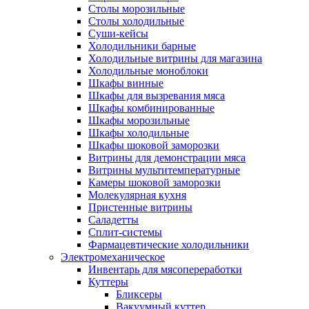
Столы морозильные
Столы холодильные
Суши-кейсы
Холодильники барные
Холодильные витрины для магазина
Холодильные моноблоки
Шкафы винные
Шкафы для вызревания мяса
Шкафы комбинированные
Шкафы морозильные
Шкафы холодильные
Шкафы шоковой заморозки
Витрины для демонстрации мяса
Витрины мультитемпературные
Камеры шоковой заморозки
Молекулярная кухня
Пристенные витрины
Саладетты
Сплит-системы
Фармацевтические холодильники
Электромеханическое
Инвентарь для мясопереработки
Куттеры
Бликсеры
Вакуумный куттер