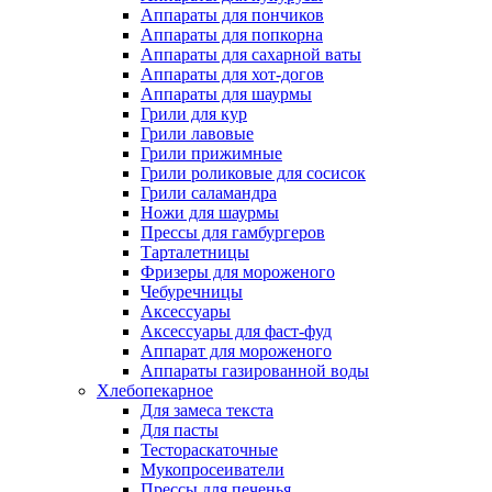
Аппараты для пончиков
Аппараты для попкорна
Аппараты для сахарной ваты
Аппараты для хот-догов
Аппараты для шаурмы
Грили для кур
Грили лавовые
Грили прижимные
Грили роликовые для сосисок
Грили саламандра
Ножи для шаурмы
Прессы для гамбургеров
Тарталетницы
Фризеры для мороженого
Чебуречницы
Аксессуары
Аксессуары для фаст-фуд
Аппарат для мороженого
Аппараты газированной воды
Хлебопекарное
Для замеса текста
Для пасты
Тестораскаточные
Мукопросеиватели
Прессы для печенья