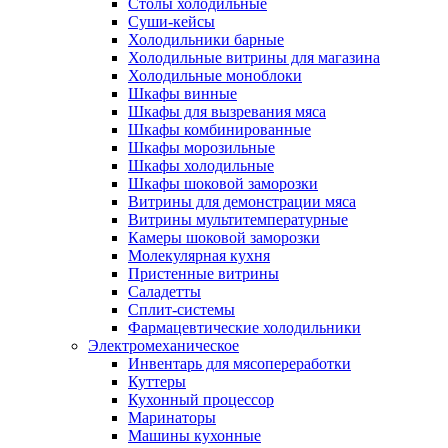
Столы холодильные
Суши-кейсы
Холодильники барные
Холодильные витрины для магазина
Холодильные моноблоки
Шкафы винные
Шкафы для вызревания мяса
Шкафы комбинированные
Шкафы морозильные
Шкафы холодильные
Шкафы шоковой заморозки
Витрины для демонстрации мяса
Витрины мультитемпературные
Камеры шоковой заморозки
Молекулярная кухня
Пристенные витрины
Саладетты
Сплит-системы
Фармацевтические холодильники
Электромеханическое
Инвентарь для мясопереработки
Куттеры
Кухонный процессор
Маринаторы
Машины кухонные