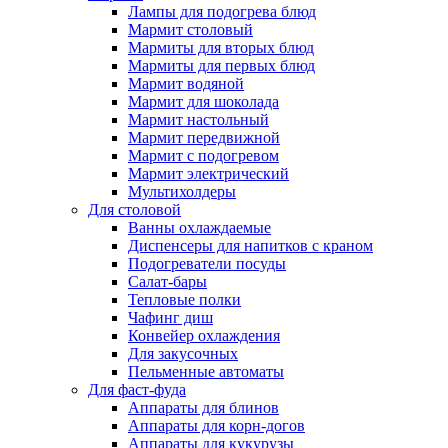
Лампы для подогрева блюд
Мармит столовый
Мармиты для вторых блюд
Мармиты для первых блюд
Мармит водяной
Мармит для шоколада
Мармит настольный
Мармит передвижной
Мармит с подогревом
Мармит электрический
Мультихолдеры
Для столовой
Ванны охлаждаемые
Диспенсеры для напитков с краном
Подогреватели посуды
Салат-бары
Тепловые полки
Чафинг диш
Конвейер охлаждения
Для закусочных
Пельменные автоматы
Для фаст-фуда
Аппараты для блинов
Аппараты для корн-догов
Аппараты для кукурузы