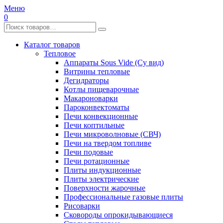
Меню
0
Каталог товаров
Тепловое
Аппараты Sous Vide (Су вид)
Витрины тепловые
Дегидраторы
Котлы пищеварочные
Макароноварки
Пароконвектоматы
Печи конвекционные
Печи коптильные
Печи микроволновые (СВЧ)
Печи на твердом топливе
Печи подовые
Печи ротационные
Плиты индукционные
Плиты электрические
Поверхности жарочные
Профессиональные газовые плиты
Рисоварки
Сковороды опрокидывающиеся