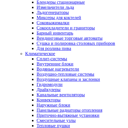
Блендеры стационарные
Измельчители льда
Льдогенераторы
Миксеры для коктелей
Соковыжималки
Сокоохладители и граниторы
Барный инвентарь
Вендинговые торговые автоматы
Сушка и полировка столовых приборов
Для розлива пива
Климатическое
Сплит-системы
Внутренние блоки
Водяные нагреватели
Воздушно-тепловые системы
Воздушные клапаны и заслонки
Гидромодули
Драйкулеры
Канальные вентиляторы
Конвекторы
Наружные блоки
Панельные радиаторы отопления
Приточно-вытяжные установки
Смесительные узлы
Тепловые пушки