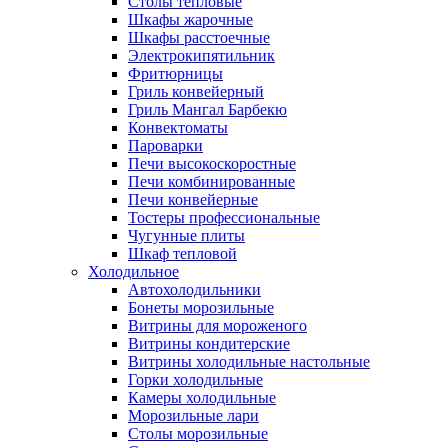
Столы тепловые
Шкафы жарочные
Шкафы расстоечные
Электрокипятильник
Фритюрницы
Гриль конвейерный
Гриль Мангал Барбекю
Конвектоматы
Пароварки
Печи высокоскоростные
Печи комбинированные
Печи конвейерные
Тостеры профессиональные
Чугунные плиты
Шкаф тепловой
Холодильное
Автохолодильники
Бонеты морозильные
Витрины для мороженого
Витрины кондитерские
Витрины холодильные настольные
Горки холодильные
Камеры холодильные
Морозильные лари
Столы морозильные