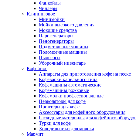
Фанкойлы
Чиллеры
Клининговое
Минимойки
Мойки высокого давления
Моющие средства
Парогенераторы
Пеногенераторы
Подметальные машины
Поломоечные машины
Пылесосы
Уборочный инвентарь
Кофейное
Аппараты для приготовления кофе на песке
Кофеварки капельного типа
Кофемашины автоматические
Кофемашины рожковые
Кофемолки профессиональные
Перколяторы для кофе
Принтеры для кофе
Аксессуары для кофейного оборудования
Расходные материалы для кофейного оборудо
Турки для кофе
Холодильники для молока
Мармит