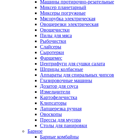
Машины протирочно-резательные
Миксер планетарный
Миксеры погружные
Мясорубка электрическая
Овощерезки электрическая
Овощечистки
Пилы для мяса
Рыбочистки
Слайсеры
Сыротерки
Фаршемес
Центрифуги для сушки салата
Шприцы колбасные
Аппараты для спиральных чипсов
Глазировочные машины
Дозатор для соуса
Измельчители
Картофелечистка
Клипсаторы
Лапшерезка ручная
Овоскопы
Прессы для мусора
Столы для панировки
Барное
Барные комбайны