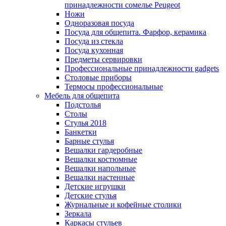
принадлежности сомелье Peugeot
Ножи
Одноразовая посуда
Посуда для общепита. Фарфор, керамика
Посуда из стекла
Посуда кухонная
Предметы сервировки
Профессиональные принадлежности gadgets
Столовые приборы
Термосы профессиональные
Мебель для общепита
Подстолья
Столы
Стулья 2018
Банкетки
Барные стулья
Вешалки гардеробные
Вешалки костюмные
Вешалки напольные
Вешалки настенные
Детские игрушки
Детские стулья
Журнальные и кофейные столики
Зеркала
Каркасы стульев