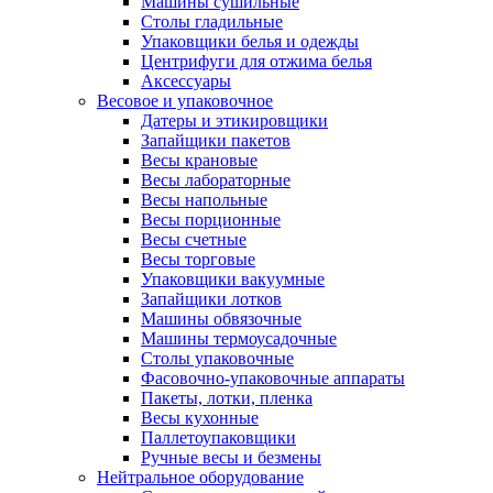
Машины сушильные
Столы гладильные
Упаковщики белья и одежды
Центрифуги для отжима белья
Аксессуары
Весовое и упаковочное
Датеры и этикировщики
Запайщики пакетов
Весы крановые
Весы лабораторные
Весы напольные
Весы порционные
Весы счетные
Весы торговые
Упаковщики вакуумные
Запайщики лотков
Машины обвязочные
Машины термоусадочные
Столы упаковочные
Фасовочно-упаковочные аппараты
Пакеты, лотки, пленка
Весы кухонные
Паллетоупаковщики
Ручные весы и безмены
Нейтральное оборудование