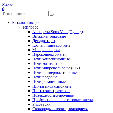
Меню
0
Каталог товаров
Тепловое
Аппараты Sous Vide (Су вид)
Витрины тепловые
Дегидраторы
Котлы пищеварочные
Макароноварки
Пароконвектоматы
Печи конвекционные
Печи коптильные
Печи микроволновые (СВЧ)
Печи на твердом топливе
Печи подовые
Печи ротационные
Плиты индукционные
Плиты электрические
Поверхности жарочные
Профессиональные газовые плиты
Рисоварки
Сковороды опрокидывающиеся