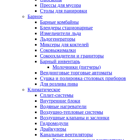
Прессы для мусора
Столы для панировки
Барное
Барные комбайны
Блендеры стационарные
Измельчители льда
Льдогенераторы
Миксеры для коктелей
Соковыжималки
Сокоохладители и граниторы
Барный инвентарь
Молочники (питчеры)
Вендинговые торговые автоматы
Сушка и полировка столовых приборов
Для розлива пива
Климатическое
Сплит-системы
Внутренние блоки
Водяные нагреватели
Воздушно-тепловые системы
Воздушные клапаны и заслонки
Гидромодули
Драйкулеры
Канальные вентиляторы