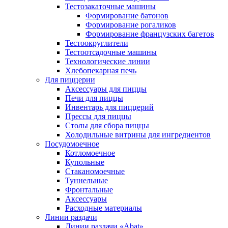
Тестозакаточные машины
Формирование батонов
Формирование рогаликов
Формирование французских багетов
Тестоокруглители
Тестоотсадочные машины
Технологические линии
Хлебопекарная печь
Для пиццерии
Аксессуары для пиццы
Печи для пиццы
Инвентарь для пиццерий
Прессы для пиццы
Столы для сбора пиццы
Холодильные витрины для ингредиентов
Посудомоечное
Котломоечное
Купольные
Стаканомоечные
Туннельные
Фронтальные
Аксессуары
Расходные материалы
Линии раздачи
Линии раздачи «Abat»