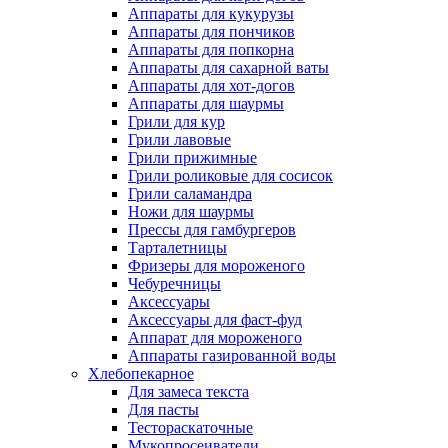
Аппараты для кукурузы
Аппараты для пончиков
Аппараты для попкорна
Аппараты для сахарной ваты
Аппараты для хот-догов
Аппараты для шаурмы
Грили для кур
Грили лавовые
Грили прижимные
Грили роликовые для сосисок
Грили саламандра
Ножи для шаурмы
Прессы для гамбургеров
Тарталетницы
Фризеры для мороженого
Чебуречницы
Аксессуары
Аксессуары для фаст-фуд
Аппарат для мороженого
Аппараты газированной воды
Хлебопекарное
Для замеса текста
Для пасты
Тестораскаточные
Мукопросеиватели