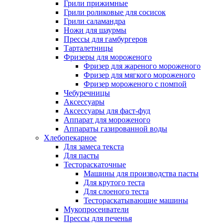
Грили прижимные
Грили роликовые для сосисок
Грили саламандра
Ножи для шаурмы
Прессы для гамбургеров
Тарталетницы
Фризеры для мороженого
Фризер для жареного мороженого
Фризер для мягкого мороженого
Фризер мороженого с помпой
Чебуречницы
Аксессуары
Аксессуары для фаст-фуд
Аппарат для мороженого
Аппараты газированной воды
Хлебопекарное
Для замеса текста
Для пасты
Тестораскаточные
Машины для производства пасты
Для крутого теста
Для слоеного теста
Тестораскатывающие машины
Мукопросеиватели
Прессы для печенья