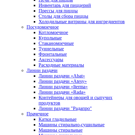
Инвентарь для пиццерий
Прессы для пиццы
Столы для сбора пиццы
Холодильные витрины для ингредиентов
Посудомоечное
Котломоечное
Купольные
Стаканомоечные
Туннельные
Фронтальные
Аксессуары
Расходные материалы
Линии раздачи
Линии раздачи «Abat»
Линии раздачи «Atesy»
Линии раздачи «Iterma»
Линии раздачи «Rada»
Контейнеры для овощей и сыпучих
продуктов
Линии раздачи "Радапро"
Прачечное
Катки гладильные
Машины стирально-сушильные
Машины стиральные