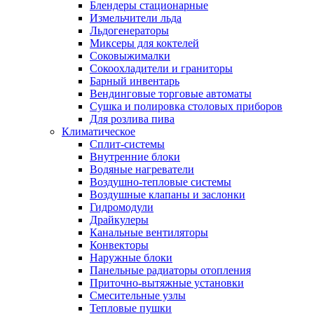
Блендеры стационарные
Измельчители льда
Льдогенераторы
Миксеры для коктелей
Соковыжималки
Сокоохладители и граниторы
Барный инвентарь
Вендинговые торговые автоматы
Сушка и полировка столовых приборов
Для розлива пива
Климатическое
Сплит-системы
Внутренние блоки
Водяные нагреватели
Воздушно-тепловые системы
Воздушные клапаны и заслонки
Гидромодули
Драйкулеры
Канальные вентиляторы
Конвекторы
Наружные блоки
Панельные радиаторы отопления
Приточно-вытяжные установки
Смесительные узлы
Тепловые пушки