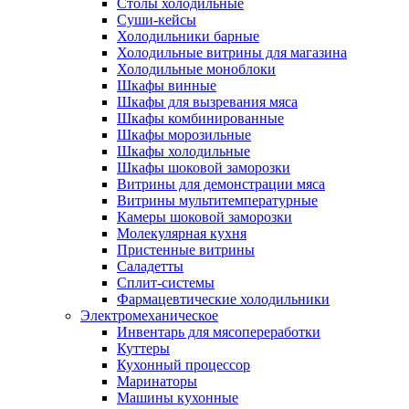
Столы холодильные
Суши-кейсы
Холодильники барные
Холодильные витрины для магазина
Холодильные моноблоки
Шкафы винные
Шкафы для вызревания мяса
Шкафы комбинированные
Шкафы морозильные
Шкафы холодильные
Шкафы шоковой заморозки
Витрины для демонстрации мяса
Витрины мультитемпературные
Камеры шоковой заморозки
Молекулярная кухня
Пристенные витрины
Саладетты
Сплит-системы
Фармацевтические холодильники
Электромеханическое
Инвентарь для мясопереработки
Куттеры
Кухонный процессор
Маринаторы
Машины кухонные