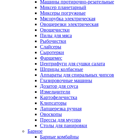
Машины протирочно-резательные
Миксер планетарный
Миксеры погружные
Мясорубка электрическая
Овощерезки электрическая
Овощечистки
Пилы для мяса
Рыбочистки
Слайсеры
Сыротерки
Фаршемес
Центрифуги для сушки салата
Шприцы колбасные
Аппараты для спиральных чипсов
Глазировочные машины
Дозатор для соуса
Измельчители
Картофелечистка
Клипсаторы
Лапшерезка ручная
Овоскопы
Прессы для мусора
Столы для панировки
Барное
Барные комбайны