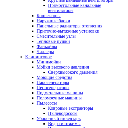
Круглые канальные вентиляторы
Прямоугольные канальные
вентиляторы
Конвекторы
Наружные блоки
Панельные радиаторы отопления
Приточно-вытяжные установки
Смесительные узлы
Тепловые пушки
Фанкойлы
Чиллеры
Клининговое
Минимойки
Мойки высокого давления
Сверхвысокого давления
Моющие средства
Парогенераторы
Пеногенераторы
Подметальные машины
Поломоечные машины
Пылесосы
Ковровые экстракторы
Пылеводососы
Уборочный инвентарь
Ведра и отжимы