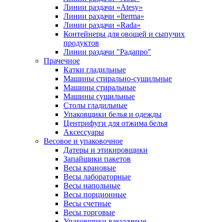
Линии раздачи «Atesy»
Линии раздачи «Iterma»
Линии раздачи «Rada»
Контейнеры для овощей и сыпучих
продуктов
Линии раздачи "Радапро"
Прачечное
Катки гладильные
Машины стирально-сушильные
Машины стиральные
Машины сушильные
Столы гладильные
Упаковщики белья и одежды
Центрифуги для отжима белья
Аксессуары
Весовое и упаковочное
Датеры и этикировщики
Запайщики пакетов
Весы крановые
Весы лабораторные
Весы напольные
Весы порционные
Весы счетные
Весы торговые
Упаковщики вакуумные