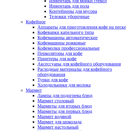
Инвентарь для мойки стекол
Инвентарь для пола
Контейнеры для мусора
Тележки уборочные
Кофейное
Аппараты для приготовления кофе на песке
Кофеварки капельного типа
Кофемашины автоматические
Кофемашины рожковые
Кофемолки профессиональные
Перколяторы для кофе
Принтеры для кофе
Аксессуары для кофейного оборудования
Расходные материалы для кофейного
оборудования
Турки для кофе
Холодильники для молока
Мармит
Лампы для подогрева блюд
Мармит столовый
Мармиты для вторых блюд
Мармиты для первых блюд
Мармит водяной
Мармит для шоколада
Мармит настольный