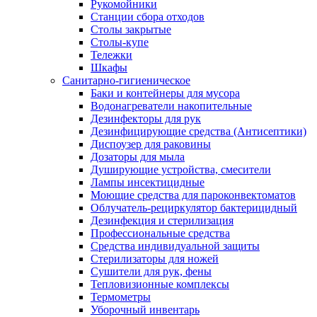
Рукомойники
Станции сбора отходов
Столы закрытые
Столы-купе
Тележки
Шкафы
Санитарно-гигиеническое
Баки и контейнеры для мусора
Водонагреватели накопительные
Дезинфекторы для рук
Дезинфицирующие средства (Антисептики)
Диспоузер для раковины
Дозаторы для мыла
Душирующие устройства, смесители
Лампы инсектицидные
Моющие средства для пароконвектоматов
Облучатель-рециркулятор бактерицидный
Дезинфекция и стерилизация
Профессиональные средства
Средства индивидуальной защиты
Стерилизаторы для ножей
Сушители для рук, фены
Тепловизионные комплексы
Термометры
Уборочный инвентарь