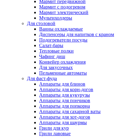
Мармит передвижной
Мармит с подогревом
Мармит электрический
Мультихолдеры
Для столовой
Ванны охлаждаемые
Диспенсеры для напитков с краном
Подогреватели посуды
Салат-бары
Тепловые полки
Чафинг диш
Конвейер охлаждения
Для закусочных
Пельменные автоматы
Для фаст-фуда
Аппараты для блинов
Аппараты для корн-догов
Аппараты для кукурузы
Аппараты для пончиков
Аппараты для попкорна
Аппараты для сахарной ваты
Аппараты для хот-догов
Аппараты для шаурмы
Грили для кур
Грили лавовые