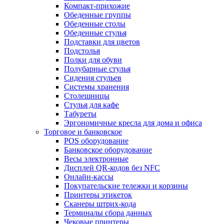
Компакт-прихожие
Обеденные группы
Обеденные столы
Обеденные стулья
Подставки для цветов
Подстолья
Полки для обуви
Полубарные стулья
Сидения стульев
Системы хранения
Столешницы
Стулья для кафе
Табуреты
Эргономичные кресла для дома и офиса
Торговое и банковское
POS оборудование
Банковское оборудование
Весы электронные
Дисплей QR-кодов без NFC
Онлайн-кассы
Покупательские тележки и корзины
Принтеры этикеток
Сканеры штрих-кода
Терминалы сбора данных
Чековые принтеры