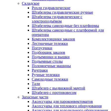
Складское
Рохли гидравлические
Штабелеры гидравлические ручные
Штабелеры гидравлические с
электроподъёмом
Штабелеры самоходные без платформы
Штабелеры самоходные с платформой для
оператора
Комплектовщики заказов
Лестничные тележки
Погрузчики
Подборщик заказов
Подъемники и вышки
Подъемные столы
Поломоечные машины
Ричтраки
Ручные тележки
Самоходные тележки
Тали
Штабелер с выдвижной мачтой
Штабелер с противовесом
Запасные части
Аксессуары для пароконвектоматов
Аксессуары для теплового оборудования
Аксессуары для холодильного оборудования