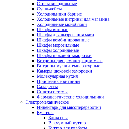
Столы холодильные
Суши-кейсы
Холодильники барные
Холодильные витрины для магазина
Холодильные моноблоки
Шкафы винные
Шкафы для вызревания мяса
Шкафы комбинированные
Шкафы морозильные
Шкафы холодильные
Шкафы шоковой заморозки
Витрины для демонстрации мяса
Витрины мультитемпературные
Камеры шоковой заморозки
Молекулярная кухня
Пристенные витрины
Саладетты
Сплит-системы
Фармацевтические холодильники
Электромеханическое
Инвентарь для мясопереработки
Куттеры
Бликсеры
Вакуумный куттер
Куттер для колбасы