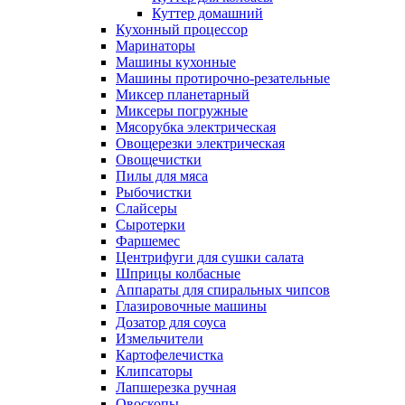
Куттер домашний
Кухонный процессор
Маринаторы
Машины кухонные
Машины протирочно-резательные
Миксер планетарный
Миксеры погружные
Мясорубка электрическая
Овощерезки электрическая
Овощечистки
Пилы для мяса
Рыбочистки
Слайсеры
Сыротерки
Фаршемес
Центрифуги для сушки салата
Шприцы колбасные
Аппараты для спиральных чипсов
Глазировочные машины
Дозатор для соуса
Измельчители
Картофелечистка
Клипсаторы
Лапшерезка ручная
Овоскопы