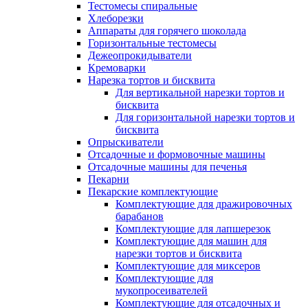
Тестомесы спиральные
Хлеборезки
Аппараты для горячего шоколада
Горизонтальные тестомесы
Дежеопрокидыватели
Кремоварки
Нарезка тортов и бисквита
Для вертикальной нарезки тортов и
бисквита
Для горизонтальной нарезки тортов и
бисквита
Опрыскиватели
Отсадочные и формовочные машины
Отсадочные машины для печенья
Пекарни
Пекарские комплектующие
Комплектующие для дражировочных
барабанов
Комплектующие для лапшерезок
Комплектующие для машин для
нарезки тортов и бисквита
Комплектующие для миксеров
Комплектующие для
мукопросеивателей
Комплектующие для отсадочных и