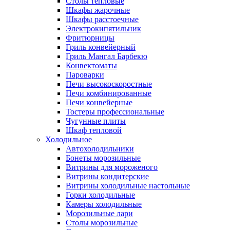
Столы тепловые
Шкафы жарочные
Шкафы расстоечные
Электрокипятильник
Фритюрницы
Гриль конвейерный
Гриль Мангал Барбекю
Конвектоматы
Пароварки
Печи высокоскоростные
Печи комбинированные
Печи конвейерные
Тостеры профессиональные
Чугунные плиты
Шкаф тепловой
Холодильное
Автохолодильники
Бонеты морозильные
Витрины для мороженого
Витрины кондитерские
Витрины холодильные настольные
Горки холодильные
Камеры холодильные
Морозильные лари
Столы морозильные