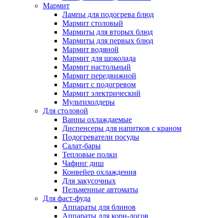
Мармит
Лампы для подогрева блюд
Мармит столовый
Мармиты для вторых блюд
Мармиты для первых блюд
Мармит водяной
Мармит для шоколада
Мармит настольный
Мармит передвижной
Мармит с подогревом
Мармит электрический
Мультихолдеры
Для столовой
Ванны охлаждаемые
Диспенсеры для напитков с краном
Подогреватели посуды
Салат-бары
Тепловые полки
Чафинг диш
Конвейер охлаждения
Для закусочных
Пельменные автоматы
Для фаст-фуда
Аппараты для блинов
Аппараты для корн-догов