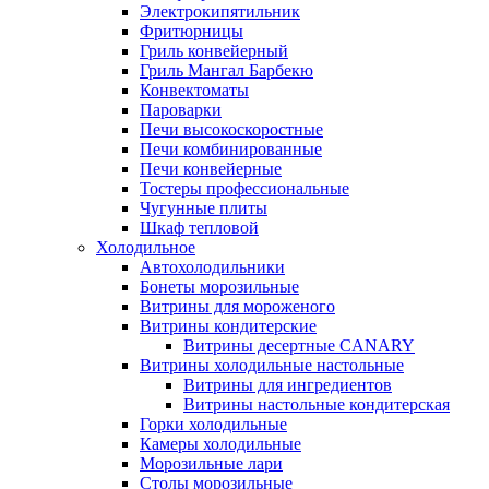
Электрокипятильник
Фритюрницы
Гриль конвейерный
Гриль Мангал Барбекю
Конвектоматы
Пароварки
Печи высокоскоростные
Печи комбинированные
Печи конвейерные
Тостеры профессиональные
Чугунные плиты
Шкаф тепловой
Холодильное
Автохолодильники
Бонеты морозильные
Витрины для мороженого
Витрины кондитерские
Витрины десертные CANARY
Витрины холодильные настольные
Витрины для ингредиентов
Витрины настольные кондитерская
Горки холодильные
Камеры холодильные
Морозильные лари
Столы морозильные