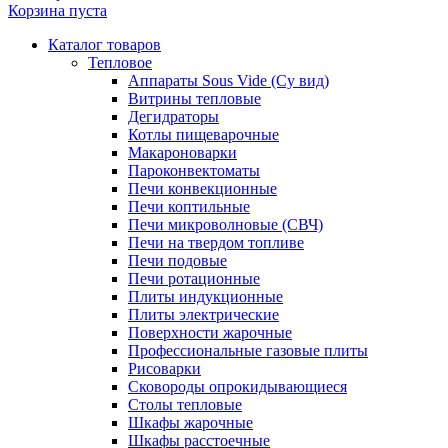
Корзина пуста
Каталог товаров
Тепловое
Аппараты Sous Vide (Су вид)
Витрины тепловые
Дегидраторы
Котлы пищеварочные
Макароноварки
Пароконвектоматы
Печи конвекционные
Печи коптильные
Печи микроволновые (СВЧ)
Печи на твердом топливе
Печи подовые
Печи ротационные
Плиты индукционные
Плиты электрические
Поверхности жарочные
Профессиональные газовые плиты
Рисоварки
Сковороды опрокидывающиеся
Столы тепловые
Шкафы жарочные
Шкафы расстоечные