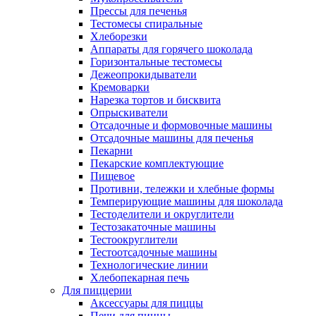
Прессы для печенья
Тестомесы спиральные
Хлеборезки
Аппараты для горячего шоколада
Горизонтальные тестомесы
Дежеопрокидыватели
Кремоварки
Нарезка тортов и бисквита
Опрыскиватели
Отсадочные и формовочные машины
Отсадочные машины для печенья
Пекарни
Пекарские комплектующие
Пищевое
Противни, тележки и хлебные формы
Темперирующие машины для шоколада
Тестоделители и округлители
Тестозакаточные машины
Тестоокруглители
Тестоотсадочные машины
Технологические линии
Хлебопекарная печь
Для пиццерии
Аксессуары для пиццы
Печи для пиццы