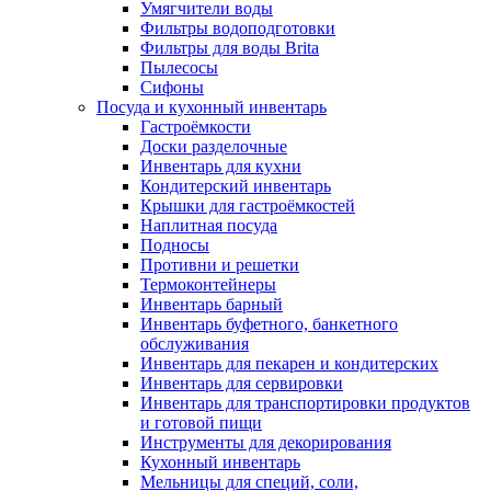
Умягчители воды
Фильтры водоподготовки
Фильтры для воды Brita
Пылесосы
Сифоны
Посуда и кухонный инвентарь
Гастроёмкости
Доски разделочные
Инвентарь для кухни
Кондитерский инвентарь
Крышки для гастроёмкостей
Наплитная посуда
Подносы
Противни и решетки
Термоконтейнеры
Инвентарь барный
Инвентарь буфетного, банкетного
обслуживания
Инвентарь для пекарен и кондитерских
Инвентарь для сервировки
Инвентарь для транспортировки продуктов
и готовой пищи
Инструменты для декорирования
Кухонный инвентарь
Мельницы для специй, соли,