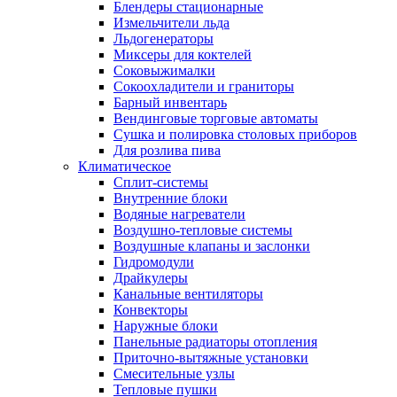
Блендеры стационарные
Измельчители льда
Льдогенераторы
Миксеры для коктелей
Соковыжималки
Сокоохладители и граниторы
Барный инвентарь
Вендинговые торговые автоматы
Сушка и полировка столовых приборов
Для розлива пива
Климатическое
Сплит-системы
Внутренние блоки
Водяные нагреватели
Воздушно-тепловые системы
Воздушные клапаны и заслонки
Гидромодули
Драйкулеры
Канальные вентиляторы
Конвекторы
Наружные блоки
Панельные радиаторы отопления
Приточно-вытяжные установки
Смесительные узлы
Тепловые пушки