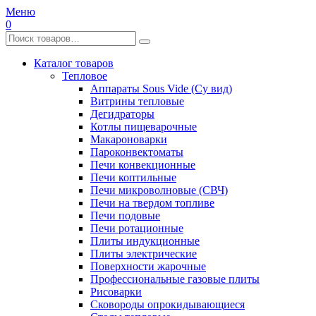
Меню
0
Каталог товаров
Тепловое
Аппараты Sous Vide (Су вид)
Витрины тепловые
Дегидраторы
Котлы пищеварочные
Макароноварки
Пароконвектоматы
Печи конвекционные
Печи коптильные
Печи микроволновые (СВЧ)
Печи на твердом топливе
Печи подовые
Печи ротационные
Плиты индукционные
Плиты электрические
Поверхности жарочные
Профессиональные газовые плиты
Рисоварки
Сковороды опрокидывающиеся