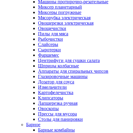
Машины протирочно-резательные
Миксер планетарный
Миксеры погружные
Мясорубка электрическая
Овощерезки электрическая
Овощечистки
Пилы для мяса
Рыбочистки
Слайсеры
Сыротерки
Фаршемес
Центрифуги для сушки салата
Шприцы колбасные
Аппараты для спиральных чипсов
Глазировочные машины
Дозатор для соуса
Измельчители
Картофелечистка
Клипсаторы
Лапшерезка ручная
Овоскопы
Прессы для мусора
Столы для панировки
Барное
Барные комбайны