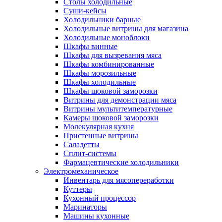
Столы холодильные
Суши-кейсы
Холодильники барные
Холодильные витрины для магазина
Холодильные моноблоки
Шкафы винные
Шкафы для вызревания мяса
Шкафы комбинированные
Шкафы морозильные
Шкафы холодильные
Шкафы шоковой заморозки
Витрины для демонстрации мяса
Витрины мультитемпературные
Камеры шоковой заморозки
Молекулярная кухня
Пристенные витрины
Саладетты
Сплит-системы
Фармацевтические холодильники
Электромеханическое
Инвентарь для мясопереработки
Куттеры
Кухонный процессор
Маринаторы
Машины кухонные