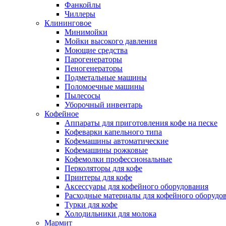
Фанкойлы
Чиллеры
Клининговое
Минимойки
Мойки высокого давления
Моющие средства
Парогенераторы
Пеногенераторы
Подметальные машины
Поломоечные машины
Пылесосы
Уборочный инвентарь
Кофейное
Аппараты для приготовления кофе на песке
Кофеварки капельного типа
Кофемашины автоматические
Кофемашины рожковые
Кофемолки профессиональные
Перколяторы для кофе
Принтеры для кофе
Аксессуары для кофейного оборудования
Расходные материалы для кофейного оборудо
Турки для кофе
Холодильники для молока
Мармит