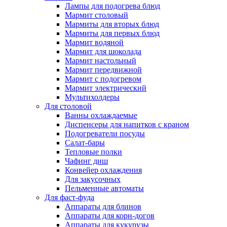
Лампы для подогрева блюд
Мармит столовый
Мармиты для вторых блюд
Мармиты для первых блюд
Мармит водяной
Мармит для шоколада
Мармит настольный
Мармит передвижной
Мармит с подогревом
Мармит электрический
Мультихолдеры
Для столовой
Ванны охлаждаемые
Диспенсеры для напитков с краном
Подогреватели посуды
Салат-бары
Тепловые полки
Чафинг диш
Конвейер охлаждения
Для закусочных
Пельменные автоматы
Для фаст-фуда
Аппараты для блинов
Аппараты для корн-догов
Аппараты для кукурузы