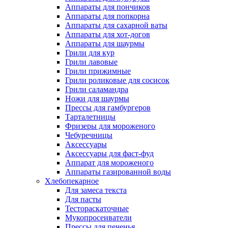
Аппараты для пончиков
Аппараты для попкорна
Аппараты для сахарной ваты
Аппараты для хот-догов
Аппараты для шаурмы
Грили для кур
Грили лавовые
Грили прижимные
Грили роликовые для сосисок
Грили саламандра
Ножи для шаурмы
Прессы для гамбургеров
Тарталетницы
Фризеры для мороженого
Чебуречницы
Аксессуары
Аксессуары для фаст-фуд
Аппарат для мороженого
Аппараты газированной воды
Хлебопекарное
Для замеса текста
Для пасты
Тестораскаточные
Мукопросеиватели
Прессы для печенья