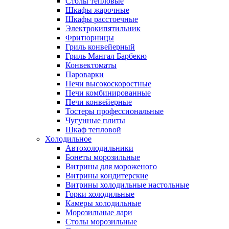
Столы тепловые
Шкафы жарочные
Шкафы расстоечные
Электрокипятильник
Фритюрницы
Гриль конвейерный
Гриль Мангал Барбекю
Конвектоматы
Пароварки
Печи высокоскоростные
Печи комбинированные
Печи конвейерные
Тостеры профессиональные
Чугунные плиты
Шкаф тепловой
Холодильное
Автохолодильники
Бонеты морозильные
Витрины для мороженого
Витрины кондитерские
Витрины холодильные настольные
Горки холодильные
Камеры холодильные
Морозильные лари
Столы морозильные