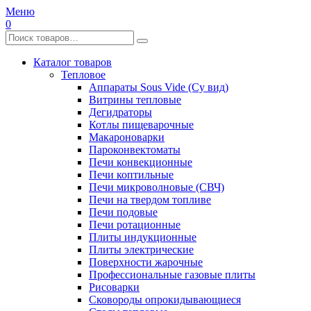
Меню
0
Каталог товаров
Тепловое
Аппараты Sous Vide (Су вид)
Витрины тепловые
Дегидраторы
Котлы пищеварочные
Макароноварки
Пароконвектоматы
Печи конвекционные
Печи коптильные
Печи микроволновые (СВЧ)
Печи на твердом топливе
Печи подовые
Печи ротационные
Плиты индукционные
Плиты электрические
Поверхности жарочные
Профессиональные газовые плиты
Рисоварки
Сковороды опрокидывающиеся