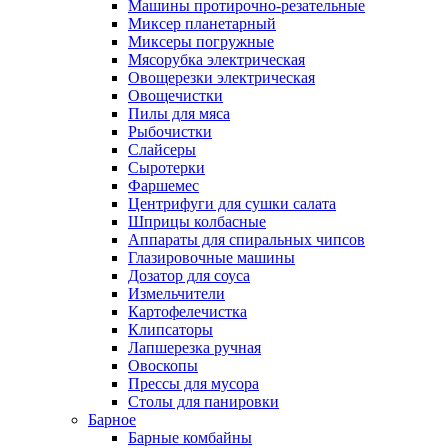
Машины протирочно-резательные
Миксер планетарный
Миксеры погружные
Мясорубка электрическая
Овощерезки электрическая
Овощечистки
Пилы для мяса
Рыбочистки
Слайсеры
Сыротерки
Фаршемес
Центрифуги для сушки салата
Шприцы колбасные
Аппараты для спиральных чипсов
Глазировочные машины
Дозатор для соуса
Измельчители
Картофелечистка
Клипсаторы
Лапшерезка ручная
Овоскопы
Прессы для мусора
Столы для панировки
Барное
Барные комбайны