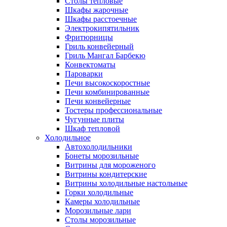
Столы тепловые
Шкафы жарочные
Шкафы расстоечные
Электрокипятильник
Фритюрницы
Гриль конвейерный
Гриль Мангал Барбекю
Конвектоматы
Пароварки
Печи высокоскоростные
Печи комбинированные
Печи конвейерные
Тостеры профессиональные
Чугунные плиты
Шкаф тепловой
Холодильное
Автохолодильники
Бонеты морозильные
Витрины для мороженого
Витрины кондитерские
Витрины холодильные настольные
Горки холодильные
Камеры холодильные
Морозильные лари
Столы морозильные