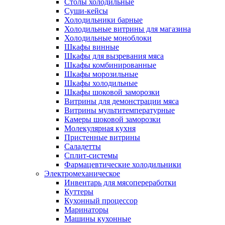
Столы холодильные
Суши-кейсы
Холодильники барные
Холодильные витрины для магазина
Холодильные моноблоки
Шкафы винные
Шкафы для вызревания мяса
Шкафы комбинированные
Шкафы морозильные
Шкафы холодильные
Шкафы шоковой заморозки
Витрины для демонстрации мяса
Витрины мультитемпературные
Камеры шоковой заморозки
Молекулярная кухня
Пристенные витрины
Саладетты
Сплит-системы
Фармацевтические холодильники
Электромеханическое
Инвентарь для мясопереработки
Куттеры
Кухонный процессор
Маринаторы
Машины кухонные