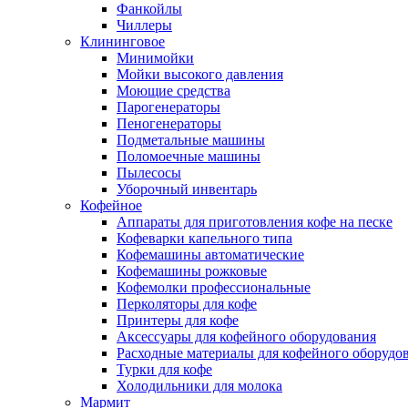
Фанкойлы
Чиллеры
Клининговое
Минимойки
Мойки высокого давления
Моющие средства
Парогенераторы
Пеногенераторы
Подметальные машины
Поломоечные машины
Пылесосы
Уборочный инвентарь
Кофейное
Аппараты для приготовления кофе на песке
Кофеварки капельного типа
Кофемашины автоматические
Кофемашины рожковые
Кофемолки профессиональные
Перколяторы для кофе
Принтеры для кофе
Аксессуары для кофейного оборудования
Расходные материалы для кофейного оборудо
Турки для кофе
Холодильники для молока
Мармит