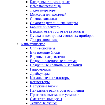
Блендеры стационарные
Измельчители льда
Льдогенераторы
Миксеры для коктелей
Соковыжималки
Сокоохладители и граниторы
Барный инвентарь
Вендинговые торговые автоматы
Сушка и полировка столовых приборов
Для розлива пива
Климатическое
Сплит-системы
Внутренние блоки
Водяные нагреватели
Воздушно-тепловые системы
Воздушные клапаны и заслонки
Гидромодули
Драйкулеры
Канальные вентиляторы
Конвекторы
Наружные блоки
Панельные радиаторы отопления
Приточно-вытяжные установки
Смесительные узлы
Тепловые пушки