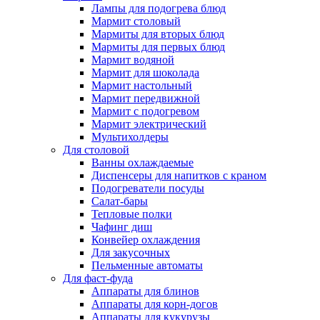
Лампы для подогрева блюд
Мармит столовый
Мармиты для вторых блюд
Мармиты для первых блюд
Мармит водяной
Мармит для шоколада
Мармит настольный
Мармит передвижной
Мармит с подогревом
Мармит электрический
Мультихолдеры
Для столовой
Ванны охлаждаемые
Диспенсеры для напитков с краном
Подогреватели посуды
Салат-бары
Тепловые полки
Чафинг диш
Конвейер охлаждения
Для закусочных
Пельменные автоматы
Для фаст-фуда
Аппараты для блинов
Аппараты для корн-догов
Аппараты для кукурузы