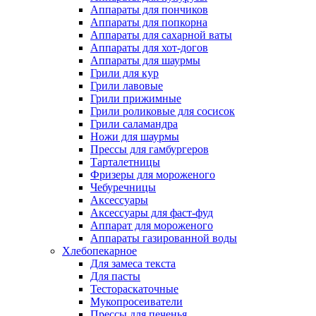
Аппараты для пончиков
Аппараты для попкорна
Аппараты для сахарной ваты
Аппараты для хот-догов
Аппараты для шаурмы
Грили для кур
Грили лавовые
Грили прижимные
Грили роликовые для сосисок
Грили саламандра
Ножи для шаурмы
Прессы для гамбургеров
Тарталетницы
Фризеры для мороженого
Чебуречницы
Аксессуары
Аксессуары для фаст-фуд
Аппарат для мороженого
Аппараты газированной воды
Хлебопекарное
Для замеса текста
Для пасты
Тестораскаточные
Мукопросеиватели
Прессы для печенья