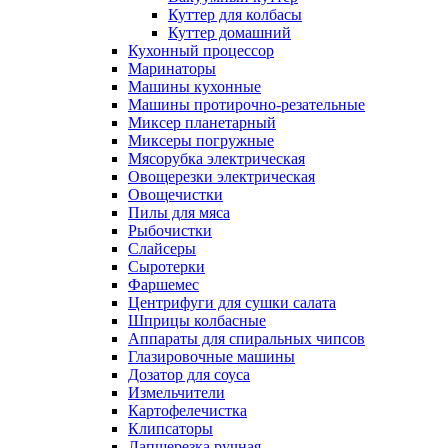
Куттер для колбасы
Куттер домашний
Кухонный процессор
Маринаторы
Машины кухонные
Машины протирочно-резательные
Миксер планетарный
Миксеры погружные
Мясорубка электрическая
Овощерезки электрическая
Овощечистки
Пилы для мяса
Рыбочистки
Слайсеры
Сыротерки
Фаршемес
Центрифуги для сушки салата
Шприцы колбасные
Аппараты для спиральных чипсов
Глазировочные машины
Дозатор для соуса
Измельчители
Картофелечистка
Клипсаторы
Лапшерезка ручная