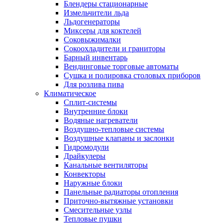
Блендеры стационарные
Измельчители льда
Льдогенераторы
Миксеры для коктелей
Соковыжималки
Сокоохладители и граниторы
Барный инвентарь
Вендинговые торговые автоматы
Сушка и полировка столовых приборов
Для розлива пива
Климатическое
Сплит-системы
Внутренние блоки
Водяные нагреватели
Воздушно-тепловые системы
Воздушные клапаны и заслонки
Гидромодули
Драйкулеры
Канальные вентиляторы
Конвекторы
Наружные блоки
Панельные радиаторы отопления
Приточно-вытяжные установки
Смесительные узлы
Тепловые пушки