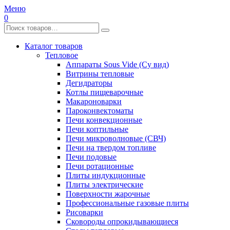
Меню
0
Каталог товаров
Тепловое
Аппараты Sous Vide (Су вид)
Витрины тепловые
Дегидраторы
Котлы пищеварочные
Макароноварки
Пароконвектоматы
Печи конвекционные
Печи коптильные
Печи микроволновые (СВЧ)
Печи на твердом топливе
Печи подовые
Печи ротационные
Плиты индукционные
Плиты электрические
Поверхности жарочные
Профессиональные газовые плиты
Рисоварки
Сковороды опрокидывающиеся