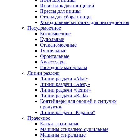
Инвентарь для пиццерий
Прессы для пиццы
Столы для сбора пиццы
Холодильные витрины для ингредиентов
Посудомоечное
Котломоечное
Купольные
Стаканомоечные
Туннельные
Фронтальные
Аксессуары
Расходные материалы
Линии раздачи
Линии раздачи «Abat»
Линии раздачи «Atesy»
Линии раздачи «Iterma»
Линии раздачи «Rada»
Контейнеры для овощей и сыпучих
продуктов
Линии раздачи "Радапро"
Прачечное
Катки гладильные
Машины стирально-сушильные
Машины стиральные