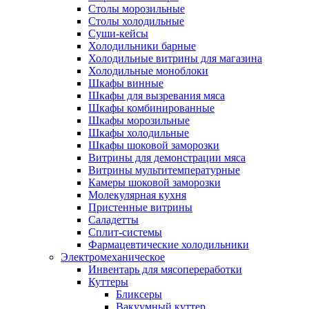
Столы морозильные
Столы холодильные
Суши-кейсы
Холодильники барные
Холодильные витрины для магазина
Холодильные моноблоки
Шкафы винные
Шкафы для вызревания мяса
Шкафы комбинированные
Шкафы морозильные
Шкафы холодильные
Шкафы шоковой заморозки
Витрины для демонстрации мяса
Витрины мультитемпературные
Камеры шоковой заморозки
Молекулярная кухня
Пристенные витрины
Саладетты
Сплит-системы
Фармацевтические холодильники
Электромеханическое
Инвентарь для мясопереработки
Куттеры
Бликсеры
Вакуумный куттер