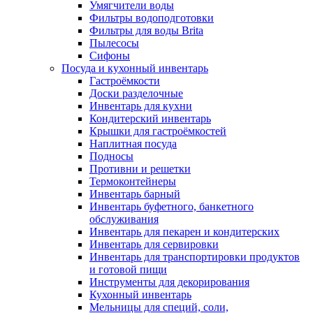
Умягчители воды
Фильтры водоподготовки
Фильтры для воды Brita
Пылесосы
Сифоны
Посуда и кухонный инвентарь
Гастроёмкости
Доски разделочные
Инвентарь для кухни
Кондитерский инвентарь
Крышки для гастроёмкостей
Наплитная посуда
Подносы
Противни и решетки
Термоконтейнеры
Инвентарь барный
Инвентарь буфетного, банкетного
обслуживания
Инвентарь для пекарен и кондитерских
Инвентарь для сервировки
Инвентарь для транспортировки продуктов
и готовой пищи
Инструменты для декорирования
Кухонный инвентарь
Мельницы для специй, соли,