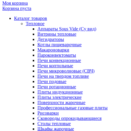
Моя корзина
Корзина пуста
Каталог товаров
Тепловое
Аппараты Sous Vide (Су вид)
Витрины тепловые
Дегидраторы
Котлы пищеварочные
Макароноварки
Пароконвектоматы
Печи конвекционные
Печи коптильные
Печи микроволновые (СВЧ)
Печи на твердом топливе
Печи подовые
Печи ротационные
Плиты индукционные
Плиты электрические
Поверхности жарочные
Профессиональные газовые плиты
Рисоварки
Сковороды опрокидывающиеся
Столы тепловые
Шкафы жарочные