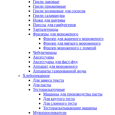
Грили лавовые
Грили прижимные
Грили роликовые для сосисок
Грили саламандра
Ножи для шаурмы
Прессы для гамбургеров
Тарталетницы
Фризеры для мороженого
Фризер для жареного мороженого
Фризер для мягкого мороженого
Фризер мороженого с помпой
Чебуречницы
Аксессуары
Аксессуары для фаст-фуд
Аппарат для мороженого
Аппараты газированной воды
Хлебопекарное
Для замеса текста
Для пасты
Тестораскаточные
Машины для производства пасты
Для крутого теста
Для слоеного теста
Тестораскатывающие машины
Мукопросеиватели