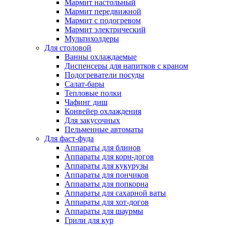
Мармит настольный
Мармит передвижной
Мармит с подогревом
Мармит электрический
Мультихолдеры
Для столовой
Ванны охлаждаемые
Диспенсеры для напитков с краном
Подогреватели посуды
Салат-бары
Тепловые полки
Чафинг диш
Конвейер охлаждения
Для закусочных
Пельменные автоматы
Для фаст-фуда
Аппараты для блинов
Аппараты для корн-догов
Аппараты для кукурузы
Аппараты для пончиков
Аппараты для попкорна
Аппараты для сахарной ваты
Аппараты для хот-догов
Аппараты для шаурмы
Грили для кур