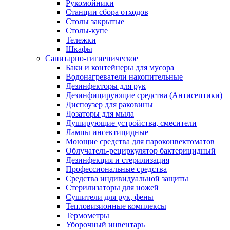
Рукомойники
Станции сбора отходов
Столы закрытые
Столы-купе
Тележки
Шкафы
Санитарно-гигиеническое
Баки и контейнеры для мусора
Водонагреватели накопительные
Дезинфекторы для рук
Дезинфицирующие средства (Антисептики)
Диспоузер для раковины
Дозаторы для мыла
Душирующие устройства, смесители
Лампы инсектицидные
Моющие средства для пароконвектоматов
Облучатель-рециркулятор бактерицидный
Дезинфекция и стерилизация
Профессиональные средства
Средства индивидуальной защиты
Стерилизаторы для ножей
Сушители для рук, фены
Тепловизионные комплексы
Термометры
Уборочный инвентарь