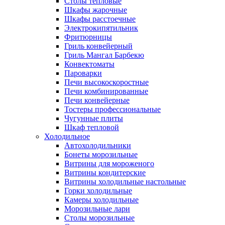
Столы тепловые
Шкафы жарочные
Шкафы расстоечные
Электрокипятильник
Фритюрницы
Гриль конвейерный
Гриль Мангал Барбекю
Конвектоматы
Пароварки
Печи высокоскоростные
Печи комбинированные
Печи конвейерные
Тостеры профессиональные
Чугунные плиты
Шкаф тепловой
Холодильное
Автохолодильники
Бонеты морозильные
Витрины для мороженого
Витрины кондитерские
Витрины холодильные настольные
Горки холодильные
Камеры холодильные
Морозильные лари
Столы морозильные