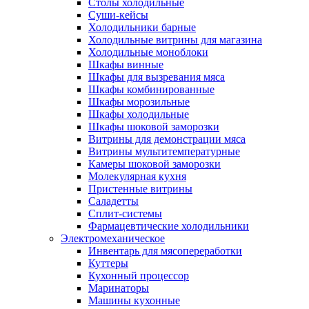
Столы холодильные
Суши-кейсы
Холодильники барные
Холодильные витрины для магазина
Холодильные моноблоки
Шкафы винные
Шкафы для вызревания мяса
Шкафы комбинированные
Шкафы морозильные
Шкафы холодильные
Шкафы шоковой заморозки
Витрины для демонстрации мяса
Витрины мультитемпературные
Камеры шоковой заморозки
Молекулярная кухня
Пристенные витрины
Саладетты
Сплит-системы
Фармацевтические холодильники
Электромеханическое
Инвентарь для мясопереработки
Куттеры
Кухонный процессор
Маринаторы
Машины кухонные