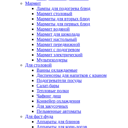
Мармит
Лампы для подогрева блюд
Мармит столовый
Мармиты для вторых блюд
Мармиты для первых блюд
Мармит водяной
Мармит для шоколада
Мармит настольный
Мармит передвижной
Мармит с подогревом
Мармит электрический
Мультихолдеры
Для столовой
Ванны охлаждаемые
Диспенсеры для напитков с краном
Подогреватели посуды
Салат-бары
Тепловые полки
Чафинг диш
Конвейер охлаждения
Для закусочных
Пельменные автоматы
Для фаст-фуда
Аппараты для блинов
Аппараты для корн-догов