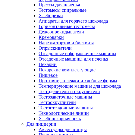
Прессы для печенья
Тестомесы спиральные
Хлеборезки
Аппараты для горячего шоколада
Горизонтальные тестомесы
Дежеопрокидыватели
Кремоварки
Нарезка тортов и бисквита
Опрыскиватели
Отсадочные и формовочные машины
Отсадочные машины для печенья
Пекарни
Пекарские комплектующие
Пищевое
Противни, тележки и хлебные формы
Темперирующие машины для шоколада
Тестоделители и округлители
Тестозакаточные машины
Тестоокруглители
Тестоотсадочные машины
Технологические линии
Хлебопекарная печь
Для пиццерии
Аксессуары для пиццы
Печи для пиццы