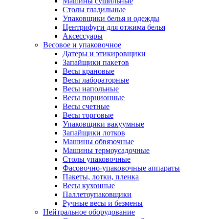
Машины сушильные
Столы гладильные
Упаковщики белья и одежды
Центрифуги для отжима белья
Аксессуары
Весовое и упаковочное
Датеры и этикировщики
Запайщики пакетов
Весы крановые
Весы лабораторные
Весы напольные
Весы порционные
Весы счетные
Весы торговые
Упаковщики вакуумные
Запайщики лотков
Машины обвязочные
Машины термоусадочные
Столы упаковочные
Фасовочно-упаковочные аппараты
Пакеты, лотки, пленка
Весы кухонные
Паллетоупаковщики
Ручные весы и безмены
Нейтральное оборудование