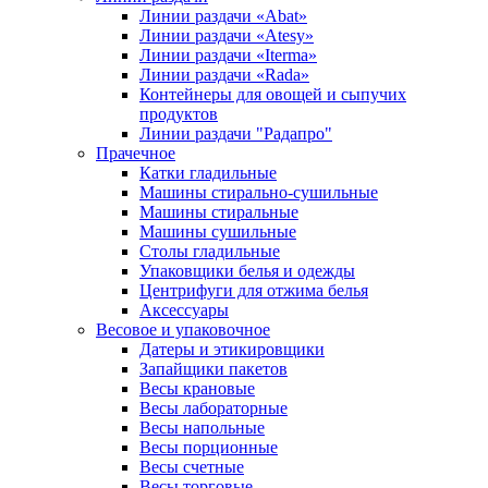
Линии раздачи «Abat»
Линии раздачи «Atesy»
Линии раздачи «Iterma»
Линии раздачи «Rada»
Контейнеры для овощей и сыпучих
продуктов
Линии раздачи "Радапро"
Прачечное
Катки гладильные
Машины стирально-сушильные
Машины стиральные
Машины сушильные
Столы гладильные
Упаковщики белья и одежды
Центрифуги для отжима белья
Аксессуары
Весовое и упаковочное
Датеры и этикировщики
Запайщики пакетов
Весы крановые
Весы лабораторные
Весы напольные
Весы порционные
Весы счетные
Весы торговые