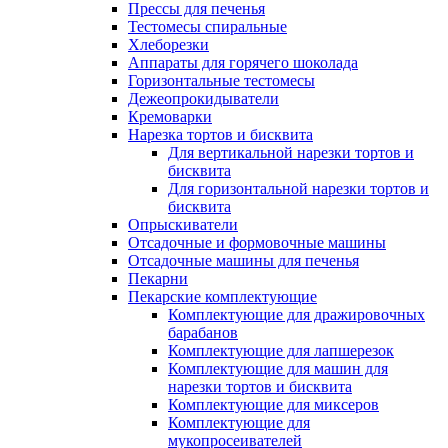
Прессы для печенья
Тестомесы спиральные
Хлеборезки
Аппараты для горячего шоколада
Горизонтальные тестомесы
Дежеопрокидыватели
Кремоварки
Нарезка тортов и бисквита
Для вертикальной нарезки тортов и
бисквита
Для горизонтальной нарезки тортов и
бисквита
Опрыскиватели
Отсадочные и формовочные машины
Отсадочные машины для печенья
Пекарни
Пекарские комплектующие
Комплектующие для дражировочных
барабанов
Комплектующие для лапшерезок
Комплектующие для машин для
нарезки тортов и бисквита
Комплектующие для миксеров
Комплектующие для
мукопросеивателей