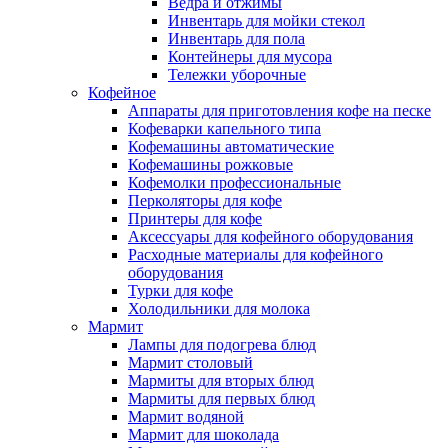
Ведра и отжимы
Инвентарь для мойки стекол
Инвентарь для пола
Контейнеры для мусора
Тележки уборочные
Кофейное
Аппараты для приготовления кофе на песке
Кофеварки капельного типа
Кофемашины автоматические
Кофемашины рожковые
Кофемолки профессиональные
Перколяторы для кофе
Принтеры для кофе
Аксессуары для кофейного оборудования
Расходные материалы для кофейного
оборудования
Турки для кофе
Холодильники для молока
Мармит
Лампы для подогрева блюд
Мармит столовый
Мармиты для вторых блюд
Мармиты для первых блюд
Мармит водяной
Мармит для шоколада