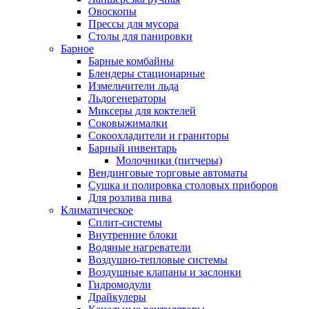
Овоскопы
Прессы для мусора
Столы для панировки
Барное
Барные комбайны
Блендеры стационарные
Измельчители льда
Льдогенераторы
Миксеры для коктелей
Соковыжималки
Сокоохладители и граниторы
Барный инвентарь
Молочники (питчеры)
Вендинговые торговые автоматы
Сушка и полировка столовых приборов
Для розлива пива
Климатическое
Сплит-системы
Внутренние блоки
Водяные нагреватели
Воздушно-тепловые системы
Воздушные клапаны и заслонки
Гидромодули
Драйкулеры