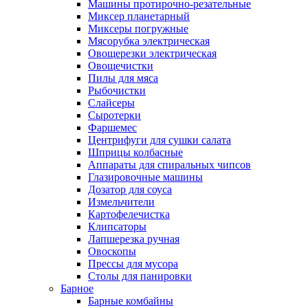
Машины протирочно-резательные
Миксер планетарный
Миксеры погружные
Мясорубка электрическая
Овощерезки электрическая
Овощечистки
Пилы для мяса
Рыбочистки
Слайсеры
Сыротерки
Фаршемес
Центрифуги для сушки салата
Шприцы колбасные
Аппараты для спиральных чипсов
Глазировочные машины
Дозатор для соуса
Измельчители
Картофелечистка
Клипсаторы
Лапшерезка ручная
Овоскопы
Прессы для мусора
Столы для панировки
Барное
Барные комбайны