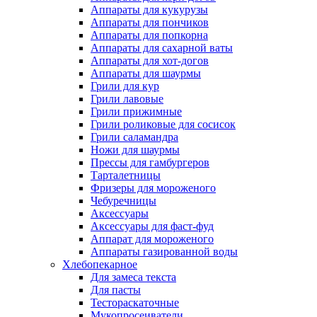
Аппараты для кукурузы
Аппараты для пончиков
Аппараты для попкорна
Аппараты для сахарной ваты
Аппараты для хот-догов
Аппараты для шаурмы
Грили для кур
Грили лавовые
Грили прижимные
Грили роликовые для сосисок
Грили саламандра
Ножи для шаурмы
Прессы для гамбургеров
Тарталетницы
Фризеры для мороженого
Чебуречницы
Аксессуары
Аксессуары для фаст-фуд
Аппарат для мороженого
Аппараты газированной воды
Хлебопекарное
Для замеса текста
Для пасты
Тестораскаточные
Мукопросеиватели