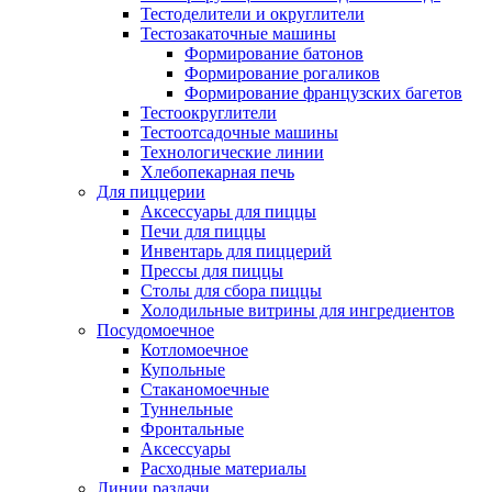
Тестоделители и округлители
Тестозакаточные машины
Формирование батонов
Формирование рогаликов
Формирование французских багетов
Тестоокруглители
Тестоотсадочные машины
Технологические линии
Хлебопекарная печь
Для пиццерии
Аксессуары для пиццы
Печи для пиццы
Инвентарь для пиццерий
Прессы для пиццы
Столы для сбора пиццы
Холодильные витрины для ингредиентов
Посудомоечное
Котломоечное
Купольные
Стаканомоечные
Туннельные
Фронтальные
Аксессуары
Расходные материалы
Линии раздачи