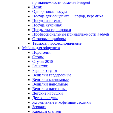
принадлежности сомелье Peugeot
Ножи
Одноразовая посуда
Посуда для общепита. Фарфор, керамика
Посуда из стекла
Посуда кухонная
Предметы сервировки
Профессиональные принадлежности gadgets
Столовые приборы
Термосы профессиональные
Мебель для общепита
Подстолья
Столы
Стулья 2018
Банкетки
Барные стулья
Вешалки гардеробные
Вешалки костюмные
Вешалки напольные
Вешалки настенные
Детские игрушки
Детские стулья
Журнальные и кофейные столики
Зеркала
Каркасы стульев