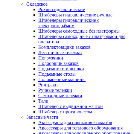
Складское
Рохли гидравлические
Штабелеры гидравлические ручные
Штабелеры гидравлические с
электроподъёмом
Штабелеры самоходные без платформы
Штабелеры самоходные с платформой для
оператора
Комплектовщики заказов
Лестничные тележки
Погрузчики
Подборщик заказов
Подъемники и вышки
Подъемные столы
Поломоечные машины
Ричтраки
Ручные тележки
Самоходные тележки
Тали
Штабелер с выдвижной мачтой
Штабелер с противовесом
Запасные части
Аксессуары для пароконвектоматов
Аксессуары для теплового оборудования
Аксессуары для холодильного оборудования