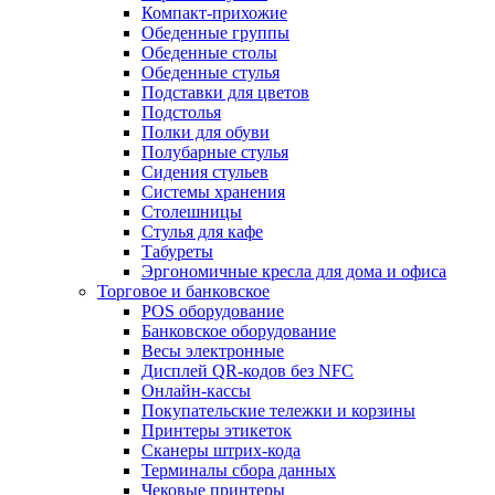
Компакт-прихожие
Обеденные группы
Обеденные столы
Обеденные стулья
Подставки для цветов
Подстолья
Полки для обуви
Полубарные стулья
Сидения стульев
Системы хранения
Столешницы
Стулья для кафе
Табуреты
Эргономичные кресла для дома и офиса
Торговое и банковское
POS оборудование
Банковское оборудование
Весы электронные
Дисплей QR-кодов без NFC
Онлайн-кассы
Покупательские тележки и корзины
Принтеры этикеток
Сканеры штрих-кода
Терминалы сбора данных
Чековые принтеры