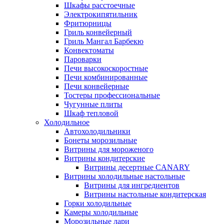
Шкафы расстоечные
Электрокипятильник
Фритюрницы
Гриль конвейерный
Гриль Мангал Барбекю
Конвектоматы
Пароварки
Печи высокоскоростные
Печи комбинированные
Печи конвейерные
Тостеры профессиональные
Чугунные плиты
Шкаф тепловой
Холодильное
Автохолодильники
Бонеты морозильные
Витрины для мороженого
Витрины кондитерские
Витрины десертные CANARY
Витрины холодильные настольные
Витрины для ингредиентов
Витрины настольные кондитерская
Горки холодильные
Камеры холодильные
Морозильные лари