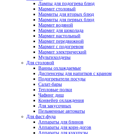
Лампы для подогрева блюд
Мармит столовый
Мармиты для вторых блюд
Мармиты для первых блюд
Мармит водяной
Мармит для шоколада
Мармит настольный
Мармит передвижной
Мармит с подогревом
Мармит электрический
Мультихолдеры
Для столовой
Ванны охлаждаемые
Диспенсеры для напитков с краном
Подогреватели посуды
Салат-бары
Тепловые полки
Чафинг диш
Конвейер охлаждения
Для закусочных
Пельменные автоматы
Для фаст-фуда
Аппараты для блинов
Аппараты для корн-догов
Аппараты для кукурузы