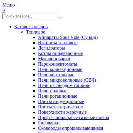
Меню
0
Каталог товаров
Тепловое
Аппараты Sous Vide (Су вид)
Витрины тепловые
Дегидраторы
Котлы пищеварочные
Макароноварки
Пароконвектоматы
Печи конвекционные
Печи коптильные
Печи микроволновые (СВЧ)
Печи на твердом топливе
Печи подовые
Печи ротационные
Плиты индукционные
Плиты электрические
Поверхности жарочные
Профессиональные газовые плиты
Рисоварки
Сковороды опрокидывающиеся