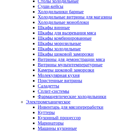
Столы холодильные
Суши-кейсы
Холодильники барные
Холодильные витрины для магазина
Холодильные моноблоки
Шкафы винные
Шкафы для вызревания мяса
Шкафы комбинированные
Шкафы морозильные
Шкафы холодильные
Шкафы шоковой заморозки
Витрины для демонстрации мяса
Витрины мультитемпературные
Камеры шоковой заморозки
Молекулярная кухня
Пристенные витрины
Саладетты
Сплит-системы
Фармацевтические холодильники
Электромеханическое
Инвентарь для мясопереработки
Куттеры
Кухонный процессор
Маринаторы
Машины кухонные