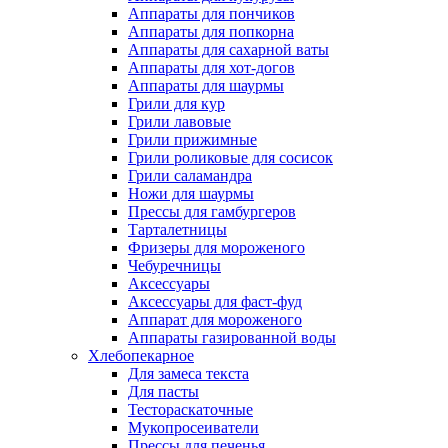
Аппараты для пончиков
Аппараты для попкорна
Аппараты для сахарной ваты
Аппараты для хот-догов
Аппараты для шаурмы
Грили для кур
Грили лавовые
Грили прижимные
Грили роликовые для сосисок
Грили саламандра
Ножи для шаурмы
Прессы для гамбургеров
Тарталетницы
Фризеры для мороженого
Чебуречницы
Аксессуары
Аксессуары для фаст-фуд
Аппарат для мороженого
Аппараты газированной воды
Хлебопекарное
Для замеса текста
Для пасты
Тестораскаточные
Мукопросеиватели
Прессы для печенья