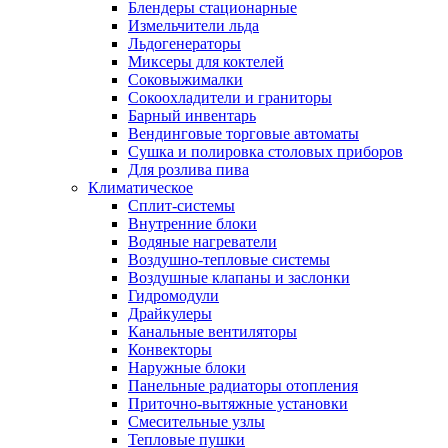
Блендеры стационарные
Измельчители льда
Льдогенераторы
Миксеры для коктелей
Соковыжималки
Сокоохладители и граниторы
Барный инвентарь
Вендинговые торговые автоматы
Сушка и полировка столовых приборов
Для розлива пива
Климатическое
Сплит-системы
Внутренние блоки
Водяные нагреватели
Воздушно-тепловые системы
Воздушные клапаны и заслонки
Гидромодули
Драйкулеры
Канальные вентиляторы
Конвекторы
Наружные блоки
Панельные радиаторы отопления
Приточно-вытяжные установки
Смесительные узлы
Тепловые пушки