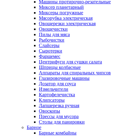
Машины протирочно-резательные
Миксер планетарный
Миксеры погружные
Мясорубка электрическая
Овощерезки электрическая
Овощечистки
Пилы для мяса
Рыбочистки
Слайсеры
Сыротерки
Фаршемес
Центрифуги для сушки салата
Шприцы колбасные
Аппараты для спиральных чипсов
Глазировочные машины
Дозатор для соуса
Измельчители
Картофелечистка
Клипсаторы
Лапшерезка ручная
Овоскопы
Прессы для мусора
Столы для панировки
Барное
Барные комбайны