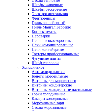
Столы тепловые
Шкафы жарочные
Шкафы расстоечные
Электрокипятильник
Фритюрницы
Гриль конвейерный
Гриль Мангал Барбекю
Конвектоматы
Пароварки
Печи высокоскоростные
Печи комбинированные
Печи конвейерные
Тостеры профессиональные
Чугунные плиты
Шкаф тепловой
Холодильное
Автохолодильники
Бонеты морозильные
Витрины для мороженого
Витрины кондитерские
Витрины холодильные настольные
Горки холодильные
Камеры холодильные
Морозильные лари
Столы морозильные