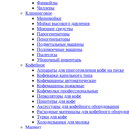
Фанкойлы
Чиллеры
Клининговое
Минимойки
Мойки высокого давления
Моющие средства
Парогенераторы
Пеногенераторы
Подметальные машины
Поломоечные машины
Пылесосы
Уборочный инвентарь
Кофейное
Аппараты для приготовления кофе на песке
Кофеварки капельного типа
Кофемашины автоматические
Кофемашины рожковые
Кофемолки профессиональные
Перколяторы для кофе
Принтеры для кофе
Аксессуары для кофейного оборудования
Расходные материалы для кофейного оборудо
Турки для кофе
Холодильники для молока
Мармит