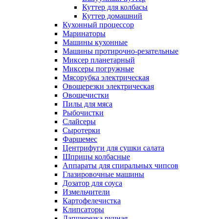
Куттер для колбасы
Куттер домашний
Кухонный процессор
Маринаторы
Машины кухонные
Машины протирочно-резательные
Миксер планетарный
Миксеры погружные
Мясорубка электрическая
Овощерезки электрическая
Овощечистки
Пилы для мяса
Рыбочистки
Слайсеры
Сыротерки
Фаршемес
Центрифуги для сушки салата
Шприцы колбасные
Аппараты для спиральных чипсов
Глазировочные машины
Дозатор для соуса
Измельчители
Картофелечистка
Клипсаторы
Лапшерезка ручная