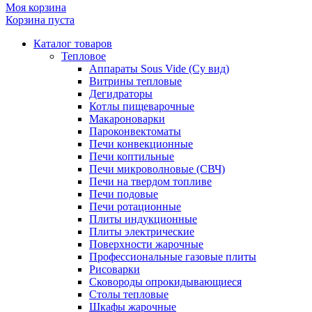
Моя корзина
Корзина пуста
Каталог товаров
Тепловое
Аппараты Sous Vide (Су вид)
Витрины тепловые
Дегидраторы
Котлы пищеварочные
Макароноварки
Пароконвектоматы
Печи конвекционные
Печи коптильные
Печи микроволновые (СВЧ)
Печи на твердом топливе
Печи подовые
Печи ротационные
Плиты индукционные
Плиты электрические
Поверхности жарочные
Профессиональные газовые плиты
Рисоварки
Сковороды опрокидывающиеся
Столы тепловые
Шкафы жарочные