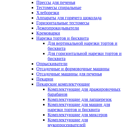
Прессы для печенья
Тестомесы спиральные
Хлеборезки
Аппараты для горячего шоколада
Горизонтальные тестомесы
Дежеопрокидыватели
Кремоварки
Нарезка тортов и бисквита
Для вертикальной нарезки тортов и
бисквита
Для горизонтальной нарезки тортов и
бисквита
Опрыскиватели
Отсадочные и формовочные машины
Отсадочные машины для печенья
Пекарни
Пекарские комплектующие
Комплектующие для дражировочных
барабанов
Комплектующие для лапшерезок
Комплектующие для машин для
нарезки тортов и бисквита
Комплектующие для миксеров
Комплектующие для
мукопросеивателей