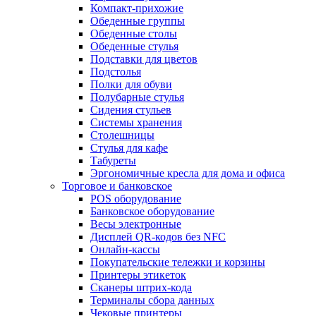
Компакт-прихожие
Обеденные группы
Обеденные столы
Обеденные стулья
Подставки для цветов
Подстолья
Полки для обуви
Полубарные стулья
Сидения стульев
Системы хранения
Столешницы
Стулья для кафе
Табуреты
Эргономичные кресла для дома и офиса
Торговое и банковское
POS оборудование
Банковское оборудование
Весы электронные
Дисплей QR-кодов без NFC
Онлайн-кассы
Покупательские тележки и корзины
Принтеры этикеток
Сканеры штрих-кода
Терминалы сбора данных
Чековые принтеры