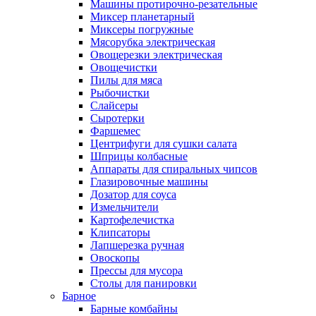
Машины протирочно-резательные
Миксер планетарный
Миксеры погружные
Мясорубка электрическая
Овощерезки электрическая
Овощечистки
Пилы для мяса
Рыбочистки
Слайсеры
Сыротерки
Фаршемес
Центрифуги для сушки салата
Шприцы колбасные
Аппараты для спиральных чипсов
Глазировочные машины
Дозатор для соуса
Измельчители
Картофелечистка
Клипсаторы
Лапшерезка ручная
Овоскопы
Прессы для мусора
Столы для панировки
Барное
Барные комбайны