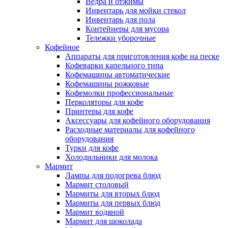
Ведра и отжимы
Инвентарь для мойки стекол
Инвентарь для пола
Контейнеры для мусора
Тележки уборочные
Кофейное
Аппараты для приготовления кофе на песке
Кофеварки капельного типа
Кофемашины автоматические
Кофемашины рожковые
Кофемолки профессиональные
Перколяторы для кофе
Принтеры для кофе
Аксессуары для кофейного оборудования
Расходные материалы для кофейного
оборудования
Турки для кофе
Холодильники для молока
Мармит
Лампы для подогрева блюд
Мармит столовый
Мармиты для вторых блюд
Мармиты для первых блюд
Мармит водяной
Мармит для шоколада