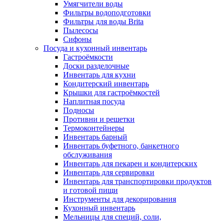
Умягчители воды
Фильтры водоподготовки
Фильтры для воды Brita
Пылесосы
Сифоны
Посуда и кухонный инвентарь
Гастроёмкости
Доски разделочные
Инвентарь для кухни
Кондитерский инвентарь
Крышки для гастроёмкостей
Наплитная посуда
Подносы
Противни и решетки
Термоконтейнеры
Инвентарь барный
Инвентарь буфетного, банкетного
обслуживания
Инвентарь для пекарен и кондитерских
Инвентарь для сервировки
Инвентарь для транспортировки продуктов
и готовой пищи
Инструменты для декорирования
Кухонный инвентарь
Мельницы для специй, соли,