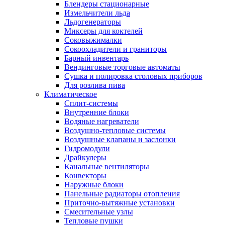
Блендеры стационарные
Измельчители льда
Льдогенераторы
Миксеры для коктелей
Соковыжималки
Сокоохладители и граниторы
Барный инвентарь
Вендинговые торговые автоматы
Сушка и полировка столовых приборов
Для розлива пива
Климатическое
Сплит-системы
Внутренние блоки
Водяные нагреватели
Воздушно-тепловые системы
Воздушные клапаны и заслонки
Гидромодули
Драйкулеры
Канальные вентиляторы
Конвекторы
Наружные блоки
Панельные радиаторы отопления
Приточно-вытяжные установки
Смесительные узлы
Тепловые пушки