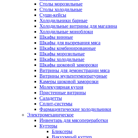
Столы морозильные
Столы холодильные
Суши-кейсы
Холодильники барные
Холодильные витрины для магазина
Холодильные моноблоки
Шкафы винные
Шкафы для вызревания мяса
Шкафы комбинированные
Шкафы морозильные
Шкафы холодильные
Шкафы шоковой заморозки
Витрины для демонстрации мяса
Витрины мультитемпературные
Камеры шоковой заморозки
Молекулярная кухня
Пристенные витрины
Саладетты
Сплит-системы
Фармацевтические холодильники
Электромеханическое
Инвентарь для мясопереработки
Куттеры
Бликсеры
Вакуумный куттер