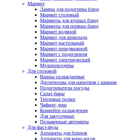
Мармит
Лампы для подогрева блюд
Мармит столовый
Мармиты для вторых блюд
Мармиты для первых блюд
Мармит водяной
Мармит для шоколада
Мармит настольный
Мармит передвижной
Мармит с подогревом
Мармит электрический
Мультихолдеры
Для столовой
Ванны охлаждаемые
Диспенсеры для напитков с краном
Подогреватели посуды
Салат-бары
Тепловые полки
Чафинг диш
Конвейер охлаждения
Для закусочных
Пельменные автоматы
Для фаст-фуда
Аппараты для блинов
Аппараты для корн-догов