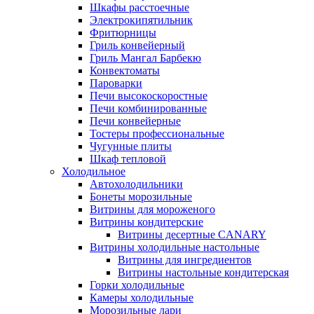
Шкафы расстоечные
Электрокипятильник
Фритюрницы
Гриль конвейерный
Гриль Мангал Барбекю
Конвектоматы
Пароварки
Печи высокоскоростные
Печи комбинированные
Печи конвейерные
Тостеры профессиональные
Чугунные плиты
Шкаф тепловой
Холодильное
Автохолодильники
Бонеты морозильные
Витрины для мороженого
Витрины кондитерские
Витрины десертные CANARY
Витрины холодильные настольные
Витрины для ингредиентов
Витрины настольные кондитерская
Горки холодильные
Камеры холодильные
Морозильные лари