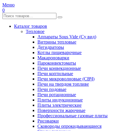
Меню
0
Каталог товаров
Тепловое
Аппараты Sous Vide (Су вид)
Витрины тепловые
Дегидраторы
Котлы пищеварочные
Макароноварки
Пароконвектоматы
Печи конвекционные
Печи коптильные
Печи микроволновые (СВЧ)
Печи на твердом топливе
Печи подовые
Печи ротационные
Плиты индукционные
Плиты электрические
Поверхности жарочные
Профессиональные газовые плиты
Рисоварки
Сковороды опрокидывающиеся