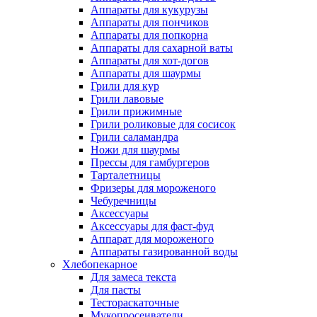
Аппараты для кукурузы
Аппараты для пончиков
Аппараты для попкорна
Аппараты для сахарной ваты
Аппараты для хот-догов
Аппараты для шаурмы
Грили для кур
Грили лавовые
Грили прижимные
Грили роликовые для сосисок
Грили саламандра
Ножи для шаурмы
Прессы для гамбургеров
Тарталетницы
Фризеры для мороженого
Чебуречницы
Аксессуары
Аксессуары для фаст-фуд
Аппарат для мороженого
Аппараты газированной воды
Хлебопекарное
Для замеса текста
Для пасты
Тестораскаточные
Мукопросеиватели