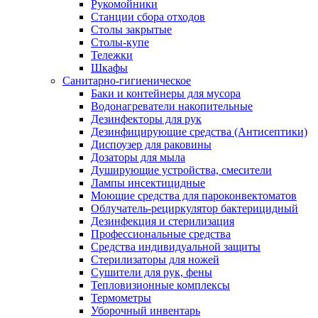
Рукомойники
Станции сбора отходов
Столы закрытые
Столы-купе
Тележки
Шкафы
Санитарно-гигиеническое
Баки и контейнеры для мусора
Водонагреватели накопительные
Дезинфекторы для рук
Дезинфицирующие средства (Антисептики)
Диспоузер для раковины
Дозаторы для мыла
Душирующие устройства, смесители
Лампы инсектицидные
Моющие средства для пароконвектоматов
Облучатель-рециркулятор бактерицидный
Дезинфекция и стерилизация
Профессиональные средства
Средства индивидуальной защиты
Стерилизаторы для ножей
Сушители для рук, фены
Тепловизионные комплексы
Термометры
Уборочный инвентарь