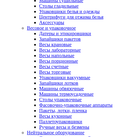
Машины сушильные
Столы гладильные
Упаковщики белья и одежды
Центрифуги для отжима белья
Аксессуары
Весовое и упаковочное
Датеры и этикировщики
Запайщики пакетов
Весы крановые
Весы лабораторные
Весы напольные
Весы порционные
Весы счетные
Весы торговые
Упаковщики вакуумные
Запайщики лотков
Машины обвязочные
Машины термоусадочные
Столы упаковочные
Фасовочно-упаковочные аппараты
Пакеты, лотки, пленка
Весы кухонные
Паллетоупаковщики
Ручные весы и безмены
Нейтральное оборудование