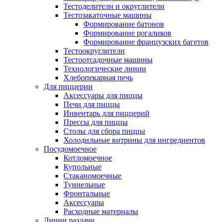
Тестоделители и округлители
Тестозакаточные машины
Формирование батонов
Формирование рогаликов
Формирование французских багетов
Тестоокруглители
Тестоотсадочные машины
Технологические линии
Хлебопекарная печь
Для пиццерии
Аксессуары для пиццы
Печи для пиццы
Инвентарь для пиццерий
Прессы для пиццы
Столы для сбора пиццы
Холодильные витрины для ингредиентов
Посудомоечное
Котломоечное
Купольные
Стаканомоечные
Туннельные
Фронтальные
Аксессуары
Расходные материалы
Линии раздачи