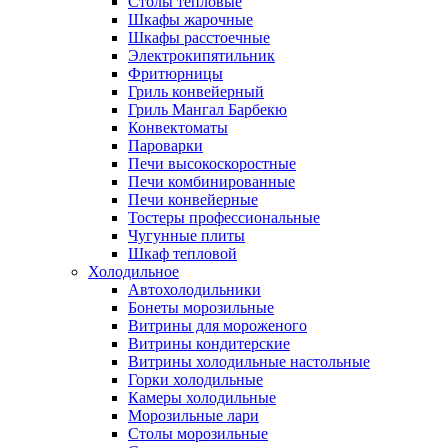
Столы тепловые
Шкафы жарочные
Шкафы расстоечные
Электрокипятильник
Фритюрницы
Гриль конвейерный
Гриль Мангал Барбекю
Конвектоматы
Пароварки
Печи высокоскоростные
Печи комбинированные
Печи конвейерные
Тостеры профессиональные
Чугунные плиты
Шкаф тепловой
Холодильное
Автохолодильники
Бонеты морозильные
Витрины для мороженого
Витрины кондитерские
Витрины холодильные настольные
Горки холодильные
Камеры холодильные
Морозильные лари
Столы морозильные