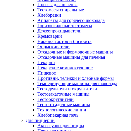
Прессы для печенья
Тестомесы спиральные
Хлеборезки
Аппараты для горячего шоколада
Горизонтальные тестомесы
Дежеопрокидыватели
Кремоварки
Нарезка тортов и бисквита
Опрыскиватели
Отсадочные и формовочные машины
Отсадочные машины для печенья
Пекарни
Пекарские комплектующие
Пищевое
Противни, тележки и хлебные формы
Темперирующие машины для шоколада
Тестоделители и округлители
Тестозакаточные машины
Тестоокруглители
Тестоотсадочные машины
Технологические линии
Хлебопекарная печь
Для пиццерии
Аксессуары для пиццы
Печи для пиццы