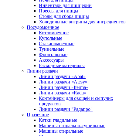
Инвентарь для пиццерий
Прессы для пиццы
Столы для сбора пиццы
Холодильные витрины для ингредиентов
Посудомоечное
Котломоечное
Купольные
Стаканомоечные
Туннельные
Фронтальные
Аксессуары
Расходные материалы
Линии раздачи
Линии раздачи «Abat»
Линии раздачи «Atesy»
Линии раздачи «Iterma»
Линии раздачи «Rada»
Контейнеры для овощей и сыпучих
продуктов
Линии раздачи "Радапро"
Прачечное
Катки гладильные
Машины стирально-сушильные
Машины стиральные