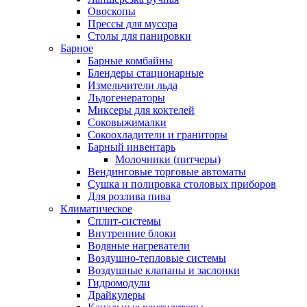
Овоскопы
Прессы для мусора
Столы для панировки
Барное
Барные комбайны
Блендеры стационарные
Измельчители льда
Льдогенераторы
Миксеры для коктелей
Соковыжималки
Сокоохладители и граниторы
Барный инвентарь
Молочники (питчеры)
Вендинговые торговые автоматы
Сушка и полировка столовых приборов
Для розлива пива
Климатическое
Сплит-системы
Внутренние блоки
Водяные нагреватели
Воздушно-тепловые системы
Воздушные клапаны и заслонки
Гидромодули
Драйкулеры