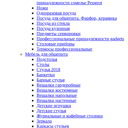
принадлежности сомелье Peugeot
Ножи
Одноразовая посуда
Посуда для общепита. Фарфор, керамика
Посуда из стекла
Посуда кухонная
Предметы сервировки
Профессиональные принадлежности gadgets
Столовые приборы
Термосы профессиональные
Мебель для общепита
Подстолья
Столы
Стулья 2018
Банкетки
Барные стулья
Вешалки гардеробные
Вешалки костюмные
Вешалки напольные
Вешалки настенные
Детские игрушки
Детские стулья
Журнальные и кофейные столики
Зеркала
Каркасы стульев