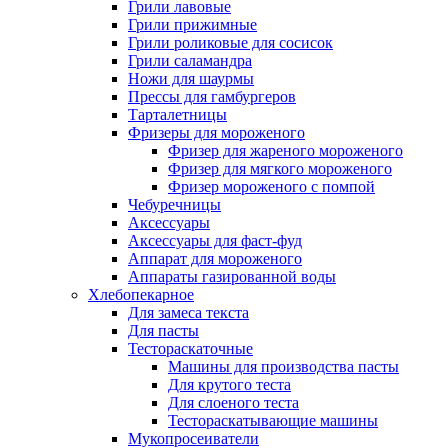
Грили лавовые
Грили прижимные
Грили роликовые для сосисок
Грили саламандра
Ножи для шаурмы
Прессы для гамбургеров
Тарталетницы
Фризеры для мороженого
Фризер для жареного мороженого
Фризер для мягкого мороженого
Фризер мороженого с помпой
Чебуречницы
Аксессуары
Аксессуары для фаст-фуд
Аппарат для мороженого
Аппараты газированной воды
Хлебопекарное
Для замеса текста
Для пасты
Тестораскаточные
Машины для производства пасты
Для крутого теста
Для слоеного теста
Тестораскатывающие машины
Мукопросеиватели