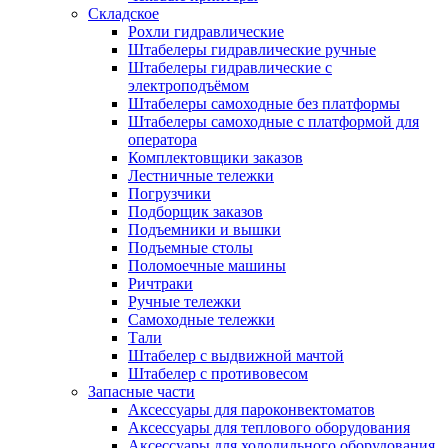
Складское
Рохли гидравлические
Штабелеры гидравлические ручные
Штабелеры гидравлические с
электроподъёмом
Штабелеры самоходные без платформы
Штабелеры самоходные с платформой для
оператора
Комплектовщики заказов
Лестничные тележки
Погрузчики
Подборщик заказов
Подъемники и вышки
Подъемные столы
Поломоечные машины
Ричтраки
Ручные тележки
Самоходные тележки
Тали
Штабелер с выдвижной мачтой
Штабелер с противовесом
Запасные части
Аксессуары для пароконвектоматов
Аксессуары для теплового оборудования
Аксессуары для холодильного оборудования