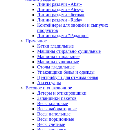
Линии раздачи «Abat»
Линии раздачи «Atesy»
Линии раздачи «Iterma»
Линии раздачи «Rada»
Контейнеры для овощей и сыпучих
продуктов
Линии раздачи "Радапро"
Прачечное
Катки гладильные
Машины стирально-сушильные
Машины стиральные
Машины сушильные
Столы гладильные
Упаковщики белья и одежды
Центрифуги для отжима белья
Аксессуары
Весовое и упаковочное
Датеры и этикировщики
Запайщики пакетов
Весы крановые
Весы лабораторные
Весы напольные
Весы порционные
Весы счетные
Весы торговые