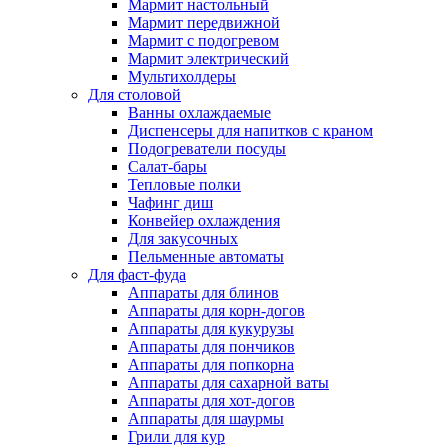
Мармит настольный
Мармит передвижной
Мармит с подогревом
Мармит электрический
Мультихолдеры
Для столовой
Ванны охлаждаемые
Диспенсеры для напитков с краном
Подогреватели посуды
Салат-бары
Тепловые полки
Чафинг диш
Конвейер охлаждения
Для закусочных
Пельменные автоматы
Для фаст-фуда
Аппараты для блинов
Аппараты для корн-догов
Аппараты для кукурузы
Аппараты для пончиков
Аппараты для попкорна
Аппараты для сахарной ваты
Аппараты для хот-догов
Аппараты для шаурмы
Грили для кур