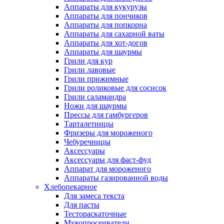
Аппараты для кукурузы
Аппараты для пончиков
Аппараты для попкорна
Аппараты для сахарной ваты
Аппараты для хот-догов
Аппараты для шаурмы
Грили для кур
Грили лавовые
Грили прижимные
Грили роликовые для сосисок
Грили саламандра
Ножи для шаурмы
Прессы для гамбургеров
Тарталетницы
Фризеры для мороженого
Чебуречницы
Аксессуары
Аксессуары для фаст-фуд
Аппарат для мороженого
Аппараты газированной воды
Хлебопекарное
Для замеса текста
Для пасты
Тестораскаточные
Мукопросеиватели