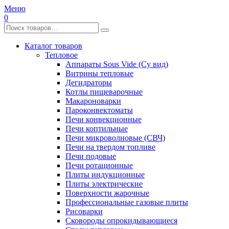
Меню
0
Каталог товаров
Тепловое
Аппараты Sous Vide (Су вид)
Витрины тепловые
Дегидраторы
Котлы пищеварочные
Макароноварки
Пароконвектоматы
Печи конвекционные
Печи коптильные
Печи микроволновые (СВЧ)
Печи на твердом топливе
Печи подовые
Печи ротационные
Плиты индукционные
Плиты электрические
Поверхности жарочные
Профессиональные газовые плиты
Рисоварки
Сковороды опрокидывающиеся