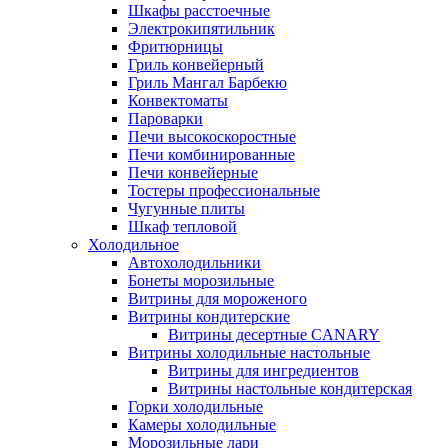
Шкафы расстоечные
Электрокипятильник
Фритюрницы
Гриль конвейерный
Гриль Мангал Барбекю
Конвектоматы
Пароварки
Печи высокоскоростные
Печи комбинированные
Печи конвейерные
Тостеры профессиональные
Чугунные плиты
Шкаф тепловой
Холодильное
Автохолодильники
Бонеты морозильные
Витрины для мороженого
Витрины кондитерские
Витрины десертные CANARY
Витрины холодильные настольные
Витрины для ингредиентов
Витрины настольные кондитерская
Горки холодильные
Камеры холодильные
Морозильные лари