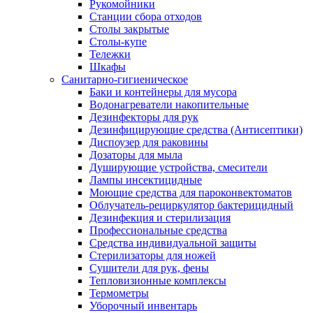
Рукомойники
Станции сбора отходов
Столы закрытые
Столы-купе
Тележки
Шкафы
Санитарно-гигиеническое
Баки и контейнеры для мусора
Водонагреватели накопительные
Дезинфекторы для рук
Дезинфицирующие средства (Антисептики)
Диспоузер для раковины
Дозаторы для мыла
Душирующие устройства, смесители
Лампы инсектицидные
Моющие средства для пароконвектоматов
Облучатель-рециркулятор бактерицидный
Дезинфекция и стерилизация
Профессиональные средства
Средства индивидуальной защиты
Стерилизаторы для ножей
Сушители для рук, фены
Тепловизионные комплексы
Термометры
Уборочный инвентарь