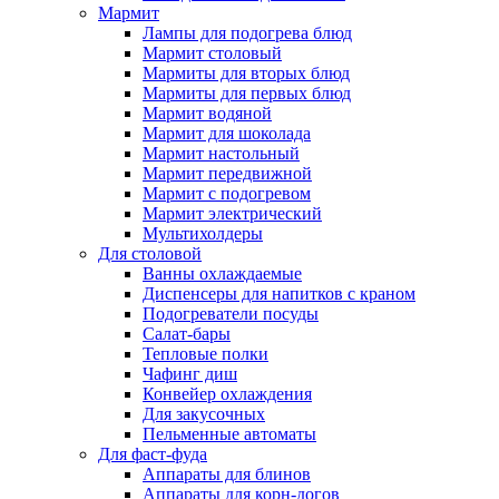
Мармит
Лампы для подогрева блюд
Мармит столовый
Мармиты для вторых блюд
Мармиты для первых блюд
Мармит водяной
Мармит для шоколада
Мармит настольный
Мармит передвижной
Мармит с подогревом
Мармит электрический
Мультихолдеры
Для столовой
Ванны охлаждаемые
Диспенсеры для напитков с краном
Подогреватели посуды
Салат-бары
Тепловые полки
Чафинг диш
Конвейер охлаждения
Для закусочных
Пельменные автоматы
Для фаст-фуда
Аппараты для блинов
Аппараты для корн-догов