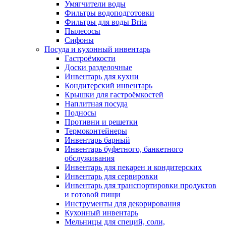
Умягчители воды
Фильтры водоподготовки
Фильтры для воды Brita
Пылесосы
Сифоны
Посуда и кухонный инвентарь
Гастроёмкости
Доски разделочные
Инвентарь для кухни
Кондитерский инвентарь
Крышки для гастроёмкостей
Наплитная посуда
Подносы
Противни и решетки
Термоконтейнеры
Инвентарь барный
Инвентарь буфетного, банкетного
обслуживания
Инвентарь для пекарен и кондитерских
Инвентарь для сервировки
Инвентарь для транспортировки продуктов
и готовой пищи
Инструменты для декорирования
Кухонный инвентарь
Мельницы для специй, соли,