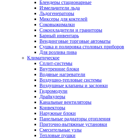
Блендеры стационарные
Измельчители льда
Льдогенераторы
Миксеры для коктелей
Соковыжималки
Сокоохладители и граниторы
Барный инвентарь
Вендинговые торговые автоматы
Сушка и полировка столовых приборов
Для розлива пива
Климатическое
Сплит-системы
Внутренние блоки
Водяные нагреватели
Воздушно-тепловые системы
Воздушные клапаны и заслонки
Гидромодули
Драйкулеры
Канальные вентиляторы
Конвекторы
Наружные блоки
Панельные радиаторы отопления
Приточно-вытяжные установки
Смесительные узлы
Тепловые пушки