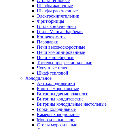
Столы тепловые
Шкафы жарочные
Шкафы расстоечные
Электрокипятильник
Фритюрницы
Гриль конвейерный
Гриль Мангал Барбекю
Конвектоматы
Пароварки
Печи высокоскоростные
Печи комбинированные
Печи конвейерные
Тостеры профессиональные
Чугунные плиты
Шкаф тепловой
Холодильное
Автохолодильники
Бонеты морозильные
Витрины для мороженого
Витрины кондитерские
Витрины холодильные настольные
Горки холодильные
Камеры холодильные
Морозильные лари
Столы морозильные