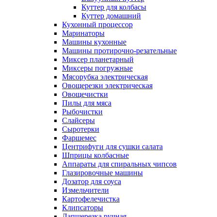
Куттер для колбасы
Куттер домашний
Кухонный процессор
Маринаторы
Машины кухонные
Машины протирочно-резательные
Миксер планетарный
Миксеры погружные
Мясорубка электрическая
Овощерезки электрическая
Овощечистки
Пилы для мяса
Рыбочистки
Слайсеры
Сыротерки
Фаршемес
Центрифуги для сушки салата
Шприцы колбасные
Аппараты для спиральных чипсов
Глазировочные машины
Дозатор для соуса
Измельчители
Картофелечистка
Клипсаторы
Лапшерезка ручная