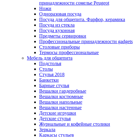
принадлежности сомелье Peugeot
Ножи
Одноразовая посуда
Посуда для общепита. Фарфор, керамика
Посуда из стекла
Посуда кухонная
Предметы сервировки
Профессиональные принадлежности gadgets
Столовые приборы
Термосы профессиональные
Мебель для общепита
Подстолья
Столы
Стулья 2018
Банкетки
Барные стулья
Вешалки гардеробные
Вешалки костюмные
Вешалки напольные
Вешалки настенные
Детские игрушки
Детские стулья
Журнальные и кофейные столики
Зеркала
Каркасы стульев