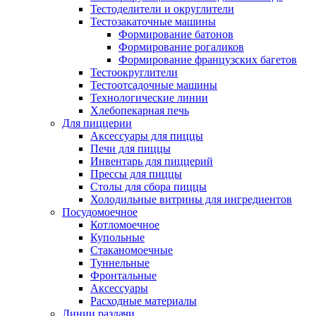
Тестоделители и округлители
Тестозакаточные машины
Формирование батонов
Формирование рогаликов
Формирование французских багетов
Тестоокруглители
Тестоотсадочные машины
Технологические линии
Хлебопекарная печь
Для пиццерии
Аксессуары для пиццы
Печи для пиццы
Инвентарь для пиццерий
Прессы для пиццы
Столы для сбора пиццы
Холодильные витрины для ингредиентов
Посудомоечное
Котломоечное
Купольные
Стаканомоечные
Туннельные
Фронтальные
Аксессуары
Расходные материалы
Линии раздачи