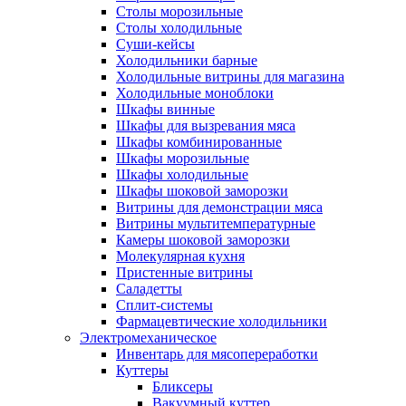
Столы морозильные
Столы холодильные
Суши-кейсы
Холодильники барные
Холодильные витрины для магазина
Холодильные моноблоки
Шкафы винные
Шкафы для вызревания мяса
Шкафы комбинированные
Шкафы морозильные
Шкафы холодильные
Шкафы шоковой заморозки
Витрины для демонстрации мяса
Витрины мультитемпературные
Камеры шоковой заморозки
Молекулярная кухня
Пристенные витрины
Саладетты
Сплит-системы
Фармацевтические холодильники
Электромеханическое
Инвентарь для мясопереработки
Куттеры
Бликсеры
Вакуумный куттер