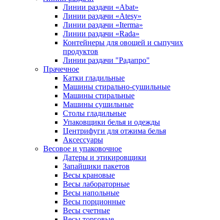
Линии раздачи «Abat»
Линии раздачи «Atesy»
Линии раздачи «Iterma»
Линии раздачи «Rada»
Контейнеры для овощей и сыпучих
продуктов
Линии раздачи "Радапро"
Прачечное
Катки гладильные
Машины стирально-сушильные
Машины стиральные
Машины сушильные
Столы гладильные
Упаковщики белья и одежды
Центрифуги для отжима белья
Аксессуары
Весовое и упаковочное
Датеры и этикировщики
Запайщики пакетов
Весы крановые
Весы лабораторные
Весы напольные
Весы порционные
Весы счетные
Весы торговые