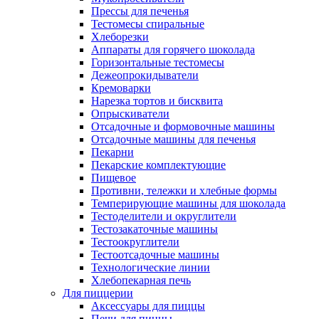
Прессы для печенья
Тестомесы спиральные
Хлеборезки
Аппараты для горячего шоколада
Горизонтальные тестомесы
Дежеопрокидыватели
Кремоварки
Нарезка тортов и бисквита
Опрыскиватели
Отсадочные и формовочные машины
Отсадочные машины для печенья
Пекарни
Пекарские комплектующие
Пищевое
Противни, тележки и хлебные формы
Темперирующие машины для шоколада
Тестоделители и округлители
Тестозакаточные машины
Тестоокруглители
Тестоотсадочные машины
Технологические линии
Хлебопекарная печь
Для пиццерии
Аксессуары для пиццы
Печи для пиццы