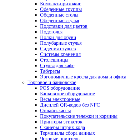
Компакт-прихожие
Обеденные группы
Обеденные столы
Обеденные стулья
Подставки для цветов
Подстолья
Полки для обуви
Полубарные стулья
Сидения стульев
Системы хранения
Столешницы
Стулья для кафе
Табуреты
Эргономичные кресла для дома и офиса
Торговое и банковское
POS оборудование
Банковское оборудование
Весы электронные
Дисплей QR-кодов без NFC
Онлайн-кассы
Покупательские тележки и корзины
Принтеры этикеток
Сканеры штрих-кода
Терминалы сбора данных
Чековые принтеры