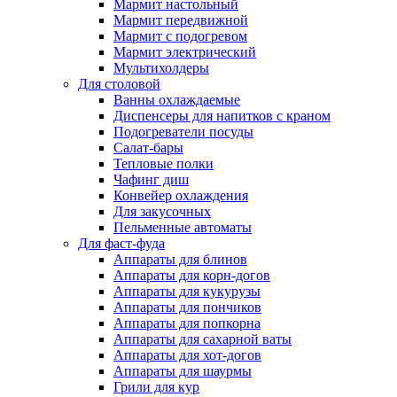
Мармит настольный
Мармит передвижной
Мармит с подогревом
Мармит электрический
Мультихолдеры
Для столовой
Ванны охлаждаемые
Диспенсеры для напитков с краном
Подогреватели посуды
Салат-бары
Тепловые полки
Чафинг диш
Конвейер охлаждения
Для закусочных
Пельменные автоматы
Для фаст-фуда
Аппараты для блинов
Аппараты для корн-догов
Аппараты для кукурузы
Аппараты для пончиков
Аппараты для попкорна
Аппараты для сахарной ваты
Аппараты для хот-догов
Аппараты для шаурмы
Грили для кур