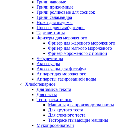
Грили лавовые
Грили прижимные
Грили роликовые для сосисок
Грили саламандра
Ножи для шаурмы
Прессы для гамбургеров
Тарталетницы
Фризеры для мороженого
Фризер для жареного мороженого
Фризер для мягкого мороженого
Фризер мороженого с помпой
Чебуречницы
Аксессуары
Аксессуары для фаст-фуд
Аппарат для мороженого
Аппараты газированной воды
Хлебопекарное
Для замеса текста
Для пасты
Тестораскаточные
Машины для производства пасты
Для крутого теста
Для слоеного теста
Тестораскатывающие машины
Мукопросеиватели