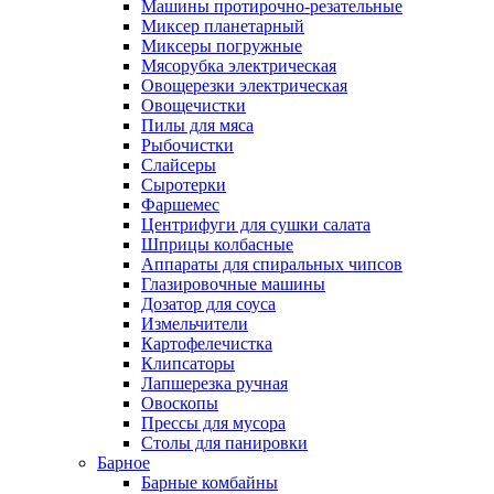
Машины протирочно-резательные
Миксер планетарный
Миксеры погружные
Мясорубка электрическая
Овощерезки электрическая
Овощечистки
Пилы для мяса
Рыбочистки
Слайсеры
Сыротерки
Фаршемес
Центрифуги для сушки салата
Шприцы колбасные
Аппараты для спиральных чипсов
Глазировочные машины
Дозатор для соуса
Измельчители
Картофелечистка
Клипсаторы
Лапшерезка ручная
Овоскопы
Прессы для мусора
Столы для панировки
Барное
Барные комбайны