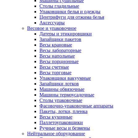
Машины сушильные
Столы гладильные
Упаковщики белья и одежды
Центрифуги для отжима белья
Аксессуары
Весовое и упаковочное
Датеры и этикировщики
Запайщики пакетов
Весы крановые
Весы лабораторные
Весы напольные
Весы порционные
Весы счетные
Весы торговые
Упаковщики вакуумные
Запайщики лотков
Машины обвязочные
Машины термоусадочные
Столы упаковочные
Фасовочно-упаковочные аппараты
Пакеты, лотки, пленка
Весы кухонные
Паллетоупаковщики
Ручные весы и безмены
Нейтральное оборудование