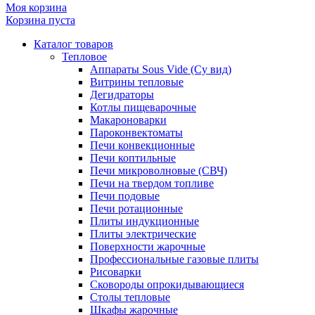
Моя корзина
Корзина пуста
Каталог товаров
Тепловое
Аппараты Sous Vide (Су вид)
Витрины тепловые
Дегидраторы
Котлы пищеварочные
Макароноварки
Пароконвектоматы
Печи конвекционные
Печи коптильные
Печи микроволновые (СВЧ)
Печи на твердом топливе
Печи подовые
Печи ротационные
Плиты индукционные
Плиты электрические
Поверхности жарочные
Профессиональные газовые плиты
Рисоварки
Сковороды опрокидывающиеся
Столы тепловые
Шкафы жарочные