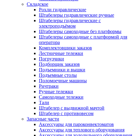
Складское
Рохли гидравлические
Штабелеры гидравлические ручные
Штабелеры гидравлические с
электроподъёмом
Штабелеры самоходные без платформы
Штабелеры самоходные с платформой для
оператора
Комплектовщики заказов
Лестничные тележки
Погрузчики
Подборщик заказов
Подъемники и вышки
Подъемные столы
Поломоечные машины
Ричтраки
Ручные тележки
Самоходные тележки
Тали
Штабелер с выдвижной мачтой
Штабелер с противовесом
Запасные части
Аксессуары для пароконвектоматов
Аксессуары для теплового оборудования
Аксессуары для холодильного оборудования