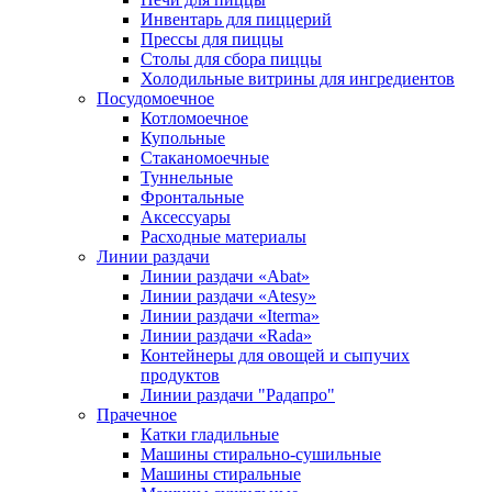
Инвентарь для пиццерий
Прессы для пиццы
Столы для сбора пиццы
Холодильные витрины для ингредиентов
Посудомоечное
Котломоечное
Купольные
Стаканомоечные
Туннельные
Фронтальные
Аксессуары
Расходные материалы
Линии раздачи
Линии раздачи «Abat»
Линии раздачи «Atesy»
Линии раздачи «Iterma»
Линии раздачи «Rada»
Контейнеры для овощей и сыпучих
продуктов
Линии раздачи "Радапро"
Прачечное
Катки гладильные
Машины стирально-сушильные
Машины стиральные