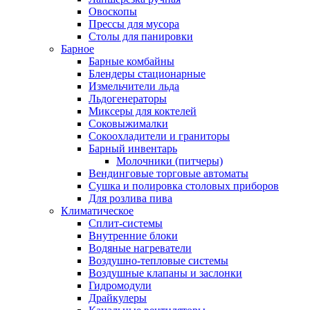
Овоскопы
Прессы для мусора
Столы для панировки
Барное
Барные комбайны
Блендеры стационарные
Измельчители льда
Льдогенераторы
Миксеры для коктелей
Соковыжималки
Сокоохладители и граниторы
Барный инвентарь
Молочники (питчеры)
Вендинговые торговые автоматы
Сушка и полировка столовых приборов
Для розлива пива
Климатическое
Сплит-системы
Внутренние блоки
Водяные нагреватели
Воздушно-тепловые системы
Воздушные клапаны и заслонки
Гидромодули
Драйкулеры