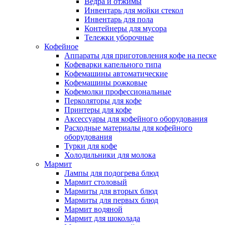
Ведра и отжимы
Инвентарь для мойки стекол
Инвентарь для пола
Контейнеры для мусора
Тележки уборочные
Кофейное
Аппараты для приготовления кофе на песке
Кофеварки капельного типа
Кофемашины автоматические
Кофемашины рожковые
Кофемолки профессиональные
Перколяторы для кофе
Принтеры для кофе
Аксессуары для кофейного оборудования
Расходные материалы для кофейного
оборудования
Турки для кофе
Холодильники для молока
Мармит
Лампы для подогрева блюд
Мармит столовый
Мармиты для вторых блюд
Мармиты для первых блюд
Мармит водяной
Мармит для шоколада