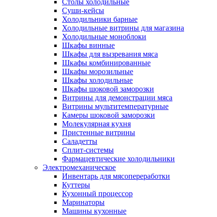
Столы холодильные
Суши-кейсы
Холодильники барные
Холодильные витрины для магазина
Холодильные моноблоки
Шкафы винные
Шкафы для вызревания мяса
Шкафы комбинированные
Шкафы морозильные
Шкафы холодильные
Шкафы шоковой заморозки
Витрины для демонстрации мяса
Витрины мультитемпературные
Камеры шоковой заморозки
Молекулярная кухня
Пристенные витрины
Саладетты
Сплит-системы
Фармацевтические холодильники
Электромеханическое
Инвентарь для мясопереработки
Куттеры
Кухонный процессор
Маринаторы
Машины кухонные