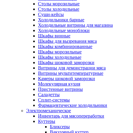
Столы морозильные
Столы холодильные
Суши-кейсы
Холодильники барные
Холодильные витрины для магазина
Холодильные моноблоки
Шкафы винные
Шкафы для вызревания мяса
Шкафы комбинированные
Шкафы морозильные
Шкафы холодильные
Шкафы шоковой заморозки
Витрины для демонстрации мяса
Витрины мультитемпературные
Камеры шоковой заморозки
Молекулярная кухня
Пристенные витрины
Саладетты
Сплит-системы
Фармацевтические холодильники
Электромеханическое
Инвентарь для мясопереработки
Куттеры
Бликсеры
Вакуумный куттер