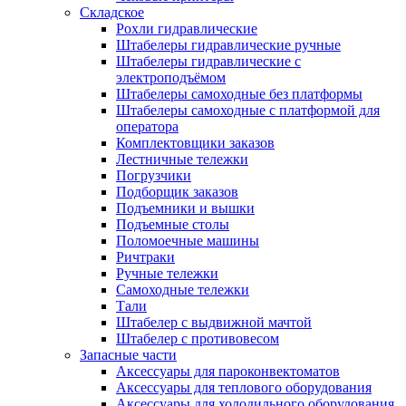
Складское
Рохли гидравлические
Штабелеры гидравлические ручные
Штабелеры гидравлические с
электроподъёмом
Штабелеры самоходные без платформы
Штабелеры самоходные с платформой для
оператора
Комплектовщики заказов
Лестничные тележки
Погрузчики
Подборщик заказов
Подъемники и вышки
Подъемные столы
Поломоечные машины
Ричтраки
Ручные тележки
Самоходные тележки
Тали
Штабелер с выдвижной мачтой
Штабелер с противовесом
Запасные части
Аксессуары для пароконвектоматов
Аксессуары для теплового оборудования
Аксессуары для холодильного оборудования