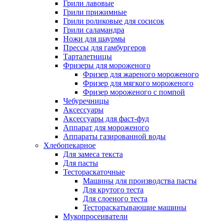
Грили лавовые
Грили прижимные
Грили роликовые для сосисок
Грили саламандра
Ножи для шаурмы
Прессы для гамбургеров
Тарталетницы
Фризеры для мороженого
Фризер для жареного мороженого
Фризер для мягкого мороженого
Фризер мороженого с помпой
Чебуречницы
Аксессуары
Аксессуары для фаст-фуд
Аппарат для мороженого
Аппараты газированной воды
Хлебопекарное
Для замеса текста
Для пасты
Тестораскаточные
Машины для производства пасты
Для крутого теста
Для слоеного теста
Тестораскатывающие машины
Мукопросеиватели