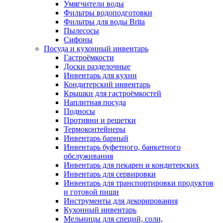
Умягчители воды
Фильтры водоподготовки
Фильтры для воды Brita
Пылесосы
Сифоны
Посуда и кухонный инвентарь
Гастроёмкости
Доски разделочные
Инвентарь для кухни
Кондитерский инвентарь
Крышки для гастроёмкостей
Наплитная посуда
Подносы
Противни и решетки
Термоконтейнеры
Инвентарь барный
Инвентарь буфетного, банкетного
обслуживания
Инвентарь для пекарен и кондитерских
Инвентарь для сервировки
Инвентарь для транспортировки продуктов
и готовой пищи
Инструменты для декорирования
Кухонный инвентарь
Мельницы для специй, соли,