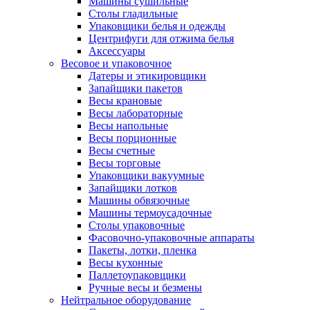
Машины сушильные
Столы гладильные
Упаковщики белья и одежды
Центрифуги для отжима белья
Аксессуары
Весовое и упаковочное
Датеры и этикировщики
Запайщики пакетов
Весы крановые
Весы лабораторные
Весы напольные
Весы порционные
Весы счетные
Весы торговые
Упаковщики вакуумные
Запайщики лотков
Машины обвязочные
Машины термоусадочные
Столы упаковочные
Фасовочно-упаковочные аппараты
Пакеты, лотки, пленка
Весы кухонные
Паллетоупаковщики
Ручные весы и безмены
Нейтральное оборудование