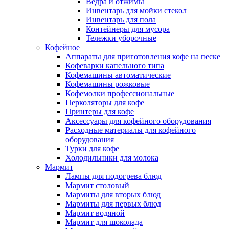
Ведра и отжимы
Инвентарь для мойки стекол
Инвентарь для пола
Контейнеры для мусора
Тележки уборочные
Кофейное
Аппараты для приготовления кофе на песке
Кофеварки капельного типа
Кофемашины автоматические
Кофемашины рожковые
Кофемолки профессиональные
Перколяторы для кофе
Принтеры для кофе
Аксессуары для кофейного оборудования
Расходные материалы для кофейного
оборудования
Турки для кофе
Холодильники для молока
Мармит
Лампы для подогрева блюд
Мармит столовый
Мармиты для вторых блюд
Мармиты для первых блюд
Мармит водяной
Мармит для шоколада