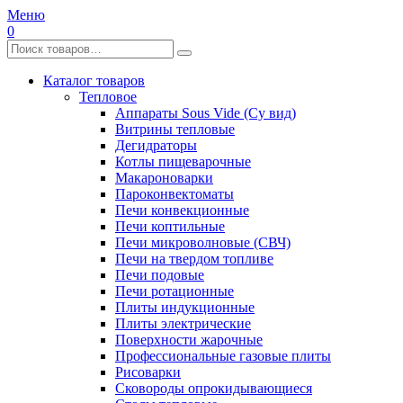
Меню
0
Каталог товаров
Тепловое
Аппараты Sous Vide (Су вид)
Витрины тепловые
Дегидраторы
Котлы пищеварочные
Макароноварки
Пароконвектоматы
Печи конвекционные
Печи коптильные
Печи микроволновые (СВЧ)
Печи на твердом топливе
Печи подовые
Печи ротационные
Плиты индукционные
Плиты электрические
Поверхности жарочные
Профессиональные газовые плиты
Рисоварки
Сковороды опрокидывающиеся