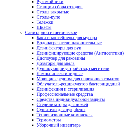
Рукомойники
Станции сбора отходов
Столы закрытые
Столы-купе
Тележки
Шкафы
Санитарно-гигиеническое
Баки и контейнеры для мусора
Водонагреватели накопительные
Дезинфекторы для рук
Дезинфицирующие средства (Антисептики)
Диспоузер для раковины
Дозаторы для мыла
Душирующие устройства, смесители
Лампы инсектицидные
Моющие средства для пароконвектоматов
Облучатель-рециркулятор бактерицидный
Дезинфекция и стерилизация
Профессиональные средства
Средства индивидуальной защиты
Стерилизаторы для ножей
Сушители для рук, фены
Тепловизионные комплексы
Термометры
Уборочный инвентарь