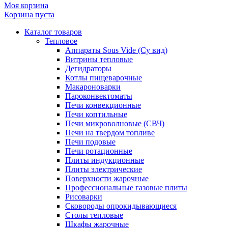
Моя корзина
Корзина пуста
Каталог товаров
Тепловое
Аппараты Sous Vide (Су вид)
Витрины тепловые
Дегидраторы
Котлы пищеварочные
Макароноварки
Пароконвектоматы
Печи конвекционные
Печи коптильные
Печи микроволновые (СВЧ)
Печи на твердом топливе
Печи подовые
Печи ротационные
Плиты индукционные
Плиты электрические
Поверхности жарочные
Профессиональные газовые плиты
Рисоварки
Сковороды опрокидывающиеся
Столы тепловые
Шкафы жарочные