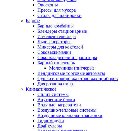
Овоскопы
Прессы для мусора
Столы для панировки
Барное
Барные комбайны
Блендеры стационарные
Измельчители льда
Льдогенераторы
Миксеры для коктелей
Соковыжималки
Сокоохладители и граниторы
Барный инвентарь
Молочники (питчеры)
Вендинговые торговые автоматы
Сушка и полировка столовых приборов
Для розлива пива
Климатическое
Сплит-системы
Внутренние блоки
Водяные нагреватели
Воздушно-тепловые системы
Воздушные клапаны и заслонки
Гидромодули
Драйкулеры