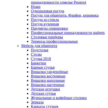
принадлежности сомелье Peugeot
Ножи
Одноразовая посуда
Посуда для общепита. Фарфор, керамика
Посуда из стекла
Посуда кухонная
Предметы сервировки
Профессиональные принадлежности gadgets
Столовые приборы
Термосы профессиональные
Мебель для общепита
Подстолья
Столы
Стулья 2018
Банкетки
Барные стулья
Вешалки гардеробные
Вешалки костюмные
Вешалки напольные
Вешалки настенные
Детские игрушки
Детские стулья
Журнальные и кофейные столики
Зеркала
Каркасы стульев