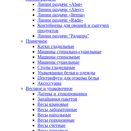
Линии раздачи «Abat»
Линии раздачи «Atesy»
Линии раздачи «Iterma»
Линии раздачи «Rada»
Контейнеры для овощей и сыпучих
продуктов
Линии раздачи "Радапро"
Прачечное
Катки гладильные
Машины стирально-сушильные
Машины стиральные
Машины сушильные
Столы гладильные
Упаковщики белья и одежды
Центрифуги для отжима белья
Аксессуары
Весовое и упаковочное
Датеры и этикировщики
Запайщики пакетов
Весы крановые
Весы лабораторные
Весы напольные
Весы порционные
Весы счетные
Весы торговые