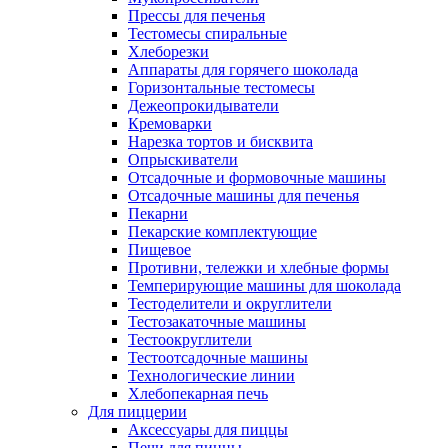
Прессы для печенья
Тестомесы спиральные
Хлеборезки
Аппараты для горячего шоколада
Горизонтальные тестомесы
Дежеопрокидыватели
Кремоварки
Нарезка тортов и бисквита
Опрыскиватели
Отсадочные и формовочные машины
Отсадочные машины для печенья
Пекарни
Пекарские комплектующие
Пищевое
Противни, тележки и хлебные формы
Темперирующие машины для шоколада
Тестоделители и округлители
Тестозакаточные машины
Тестоокруглители
Тестоотсадочные машины
Технологические линии
Хлебопекарная печь
Для пиццерии
Аксессуары для пиццы
Печи для пиццы