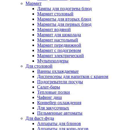
Мармит
Лампы для подогрева блюд
Мармит столовый
Мармиты для вторых блюд
Мармиты для первых блюд
Мармит водяной
Мармит для шоколада
Мармит настольный
Мармит передвижной
Мармит с подогревом
Мармит электрический
Мультихолдеры
Для столовой
Ванны охлаждаемые
Диспенсеры для напитков с краном
Подогреватели посуды
Салат-бары
Тепловые полки
Чафинг диш
Конвейер охлаждения
Для закусочных
Пельменные автоматы
Для фаст-фуда
Аппараты для блинов
Аппараты для корн-догов