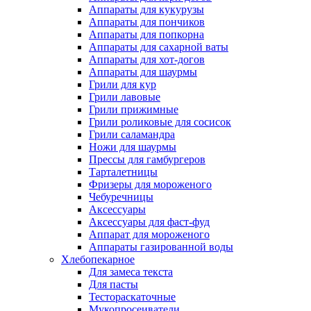
Аппараты для кукурузы
Аппараты для пончиков
Аппараты для попкорна
Аппараты для сахарной ваты
Аппараты для хот-догов
Аппараты для шаурмы
Грили для кур
Грили лавовые
Грили прижимные
Грили роликовые для сосисок
Грили саламандра
Ножи для шаурмы
Прессы для гамбургеров
Тарталетницы
Фризеры для мороженого
Чебуречницы
Аксессуары
Аксессуары для фаст-фуд
Аппарат для мороженого
Аппараты газированной воды
Хлебопекарное
Для замеса текста
Для пасты
Тестораскаточные
Мукопросеиватели