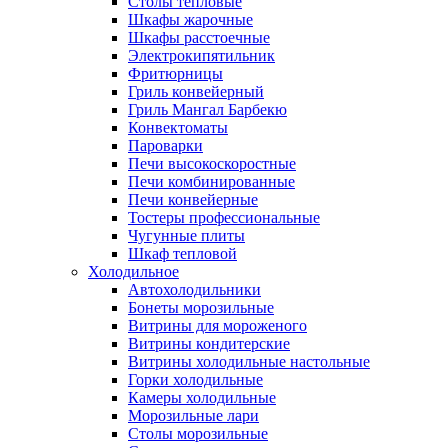
Столы тепловые
Шкафы жарочные
Шкафы расстоечные
Электрокипятильник
Фритюрницы
Гриль конвейерный
Гриль Мангал Барбекю
Конвектоматы
Пароварки
Печи высокоскоростные
Печи комбинированные
Печи конвейерные
Тостеры профессиональные
Чугунные плиты
Шкаф тепловой
Холодильное
Автохолодильники
Бонеты морозильные
Витрины для мороженого
Витрины кондитерские
Витрины холодильные настольные
Горки холодильные
Камеры холодильные
Морозильные лари
Столы морозильные