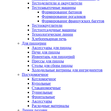
Тестоделители и округлители
Тестозакаточные машины
Формирование батонов
Формирование рогаликов
Формирование французских багетов
Тестоокруглители
Тестоотсадочные машины
Технологические линии
Хлебопекарная печь
Для пиццерии
Аксессуары для пиццы
Печи для пиццы
Инвентарь для пиццерий
Прессы для пиццы
Столы для сбора пиццы
Холодильные витрины для ингредиентов
Посудомоечное
Котломоечное
Купольные
Стаканомоечные
Туннельные
Фронтальные
Аксессуары
Расходные материалы
Линии раздачи