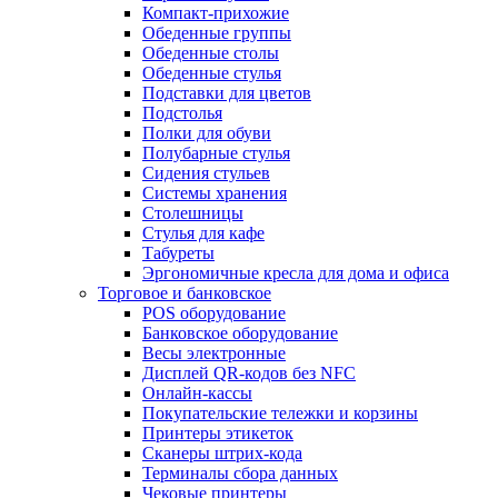
Компакт-прихожие
Обеденные группы
Обеденные столы
Обеденные стулья
Подставки для цветов
Подстолья
Полки для обуви
Полубарные стулья
Сидения стульев
Системы хранения
Столешницы
Стулья для кафе
Табуреты
Эргономичные кресла для дома и офиса
Торговое и банковское
POS оборудование
Банковское оборудование
Весы электронные
Дисплей QR-кодов без NFC
Онлайн-кассы
Покупательские тележки и корзины
Принтеры этикеток
Сканеры штрих-кода
Терминалы сбора данных
Чековые принтеры