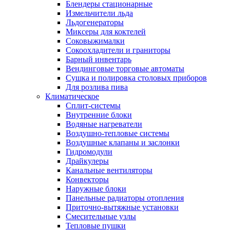
Блендеры стационарные
Измельчители льда
Льдогенераторы
Миксеры для коктелей
Соковыжималки
Сокоохладители и граниторы
Барный инвентарь
Вендинговые торговые автоматы
Сушка и полировка столовых приборов
Для розлива пива
Климатическое
Сплит-системы
Внутренние блоки
Водяные нагреватели
Воздушно-тепловые системы
Воздушные клапаны и заслонки
Гидромодули
Драйкулеры
Канальные вентиляторы
Конвекторы
Наружные блоки
Панельные радиаторы отопления
Приточно-вытяжные установки
Смесительные узлы
Тепловые пушки