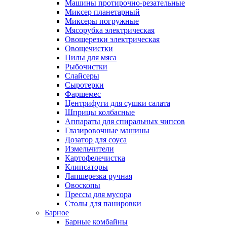
Машины протирочно-резательные
Миксер планетарный
Миксеры погружные
Мясорубка электрическая
Овощерезки электрическая
Овощечистки
Пилы для мяса
Рыбочистки
Слайсеры
Сыротерки
Фаршемес
Центрифуги для сушки салата
Шприцы колбасные
Аппараты для спиральных чипсов
Глазировочные машины
Дозатор для соуса
Измельчители
Картофелечистка
Клипсаторы
Лапшерезка ручная
Овоскопы
Прессы для мусора
Столы для панировки
Барное
Барные комбайны