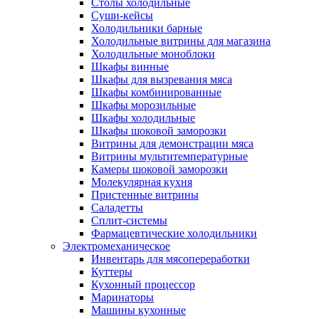
Столы холодильные
Суши-кейсы
Холодильники барные
Холодильные витрины для магазина
Холодильные моноблоки
Шкафы винные
Шкафы для вызревания мяса
Шкафы комбинированные
Шкафы морозильные
Шкафы холодильные
Шкафы шоковой заморозки
Витрины для демонстрации мяса
Витрины мультитемпературные
Камеры шоковой заморозки
Молекулярная кухня
Пристенные витрины
Саладетты
Сплит-системы
Фармацевтические холодильники
Электромеханическое
Инвентарь для мясопереработки
Куттеры
Кухонный процессор
Маринаторы
Машины кухонные