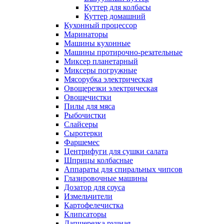
Куттер для колбасы
Куттер домашний
Кухонный процессор
Маринаторы
Машины кухонные
Машины протирочно-резательные
Миксер планетарный
Миксеры погружные
Мясорубка электрическая
Овощерезки электрическая
Овощечистки
Пилы для мяса
Рыбочистки
Слайсеры
Сыротерки
Фаршемес
Центрифуги для сушки салата
Шприцы колбасные
Аппараты для спиральных чипсов
Глазировочные машины
Дозатор для соуса
Измельчители
Картофелечистка
Клипсаторы
Лапшерезка ручная