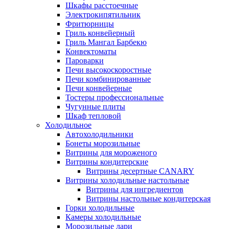
Шкафы расстоечные
Электрокипятильник
Фритюрницы
Гриль конвейерный
Гриль Мангал Барбекю
Конвектоматы
Пароварки
Печи высокоскоростные
Печи комбинированные
Печи конвейерные
Тостеры профессиональные
Чугунные плиты
Шкаф тепловой
Холодильное
Автохолодильники
Бонеты морозильные
Витрины для мороженого
Витрины кондитерские
Витрины десертные CANARY
Витрины холодильные настольные
Витрины для ингредиентов
Витрины настольные кондитерская
Горки холодильные
Камеры холодильные
Морозильные лари