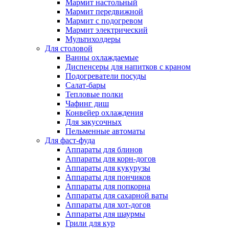
Мармит настольный
Мармит передвижной
Мармит с подогревом
Мармит электрический
Мультихолдеры
Для столовой
Ванны охлаждаемые
Диспенсеры для напитков с краном
Подогреватели посуды
Салат-бары
Тепловые полки
Чафинг диш
Конвейер охлаждения
Для закусочных
Пельменные автоматы
Для фаст-фуда
Аппараты для блинов
Аппараты для корн-догов
Аппараты для кукурузы
Аппараты для пончиков
Аппараты для попкорна
Аппараты для сахарной ваты
Аппараты для хот-догов
Аппараты для шаурмы
Грили для кур