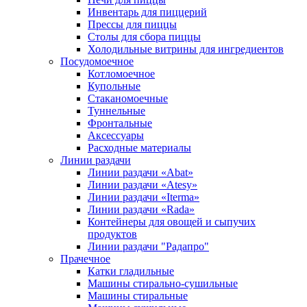
Инвентарь для пиццерий
Прессы для пиццы
Столы для сбора пиццы
Холодильные витрины для ингредиентов
Посудомоечное
Котломоечное
Купольные
Стаканомоечные
Туннельные
Фронтальные
Аксессуары
Расходные материалы
Линии раздачи
Линии раздачи «Abat»
Линии раздачи «Atesy»
Линии раздачи «Iterma»
Линии раздачи «Rada»
Контейнеры для овощей и сыпучих
продуктов
Линии раздачи "Радапро"
Прачечное
Катки гладильные
Машины стирально-сушильные
Машины стиральные