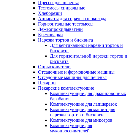
Прессы для печенья
Тестомесы спиральные
Хлеборезки
Аппараты для горячего шоколада
Горизонтальные тестомесы
Дежеопрокидыватели
Кремоварки
Нарезка тортов и бисквита
Для вертикальной нарезки тортов и
бисквита
Для горизонтальной нарезки тортов и
бисквита
Опрыскиватели
Отсадочные и формовочные машины
Отсадочные машины для печенья
Пекарни
Пекарские комплектующие
Комплектующие для дражировочных
барабанов
Комплектующие для лапшерезок
Комплектующие для машин для
нарезки тортов и бисквита
Комплектующие для миксеров
Комплектующие для
мукопросеивателей