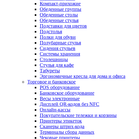
Компакт-прихожие
Обеденные группы
Обеденные столы
Обеденные стулья
Подставки для цветов
Подстолья
Полки для обуви
Полубарные стулья
Сидения стульев
Системы хранения
Столешницы
Стулья для кафе
Табуреты
Эргономичные кресла для дома и офиса
Торговое и банковское
POS оборудование
Банковское оборудование
Весы электронные
Дисплей QR-кодов без NFC
Онлайн-кассы
Покупательские тележки и корзины
Принтеры этикеток
Сканеры штрих-кода
Терминалы сбора данных
Чековые принтеры