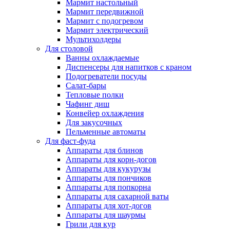
Мармит настольный
Мармит передвижной
Мармит с подогревом
Мармит электрический
Мультихолдеры
Для столовой
Ванны охлаждаемые
Диспенсеры для напитков с краном
Подогреватели посуды
Салат-бары
Тепловые полки
Чафинг диш
Конвейер охлаждения
Для закусочных
Пельменные автоматы
Для фаст-фуда
Аппараты для блинов
Аппараты для корн-догов
Аппараты для кукурузы
Аппараты для пончиков
Аппараты для попкорна
Аппараты для сахарной ваты
Аппараты для хот-догов
Аппараты для шаурмы
Грили для кур