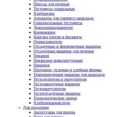
Прессы для печенья
Тестомесы спиральные
Хлеборезки
Аппараты для горячего шоколада
Горизонтальные тестомесы
Дежеопрокидыватели
Кремоварки
Нарезка тортов и бисквита
Опрыскиватели
Отсадочные и формовочные машины
Отсадочные машины для печенья
Пекарни
Пекарские комплектующие
Пищевое
Противни, тележки и хлебные формы
Темперирующие машины для шоколада
Тестоделители и округлители
Тестозакаточные машины
Тестоокруглители
Тестоотсадочные машины
Технологические линии
Хлебопекарная печь
Для пиццерии
Аксессуары для пиццы
Печи для пиццы