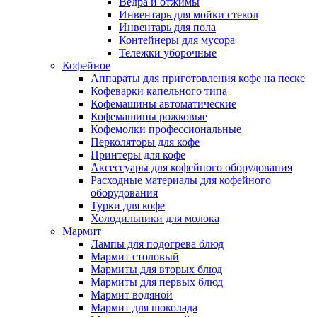
Ведра и отжимы
Инвентарь для мойки стекол
Инвентарь для пола
Контейнеры для мусора
Тележки уборочные
Кофейное
Аппараты для приготовления кофе на песке
Кофеварки капельного типа
Кофемашины автоматические
Кофемашины рожковые
Кофемолки профессиональные
Перколяторы для кофе
Принтеры для кофе
Аксессуары для кофейного оборудования
Расходные материалы для кофейного
оборудования
Турки для кофе
Холодильники для молока
Мармит
Лампы для подогрева блюд
Мармит столовый
Мармиты для вторых блюд
Мармиты для первых блюд
Мармит водяной
Мармит для шоколада