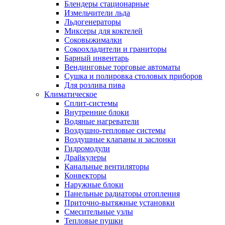
Блендеры стационарные
Измельчители льда
Льдогенераторы
Миксеры для коктелей
Соковыжималки
Сокоохладители и граниторы
Барный инвентарь
Вендинговые торговые автоматы
Сушка и полировка столовых приборов
Для розлива пива
Климатическое
Сплит-системы
Внутренние блоки
Водяные нагреватели
Воздушно-тепловые системы
Воздушные клапаны и заслонки
Гидромодули
Драйкулеры
Канальные вентиляторы
Конвекторы
Наружные блоки
Панельные радиаторы отопления
Приточно-вытяжные установки
Смесительные узлы
Тепловые пушки