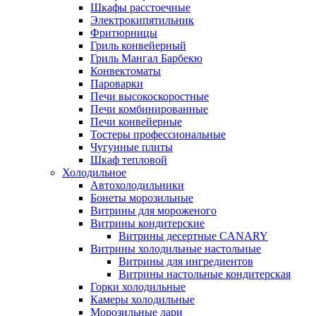
Шкафы расстоечные
Электрокипятильник
Фритюрницы
Гриль конвейерный
Гриль Мангал Барбекю
Конвектоматы
Пароварки
Печи высокоскоростные
Печи комбинированные
Печи конвейерные
Тостеры профессиональные
Чугунные плиты
Шкаф тепловой
Холодильное
Автохолодильники
Бонеты морозильные
Витрины для мороженого
Витрины кондитерские
Витрины десертные CANARY
Витрины холодильные настольные
Витрины для ингредиентов
Витрины настольные кондитерская
Горки холодильные
Камеры холодильные
Морозильные лари