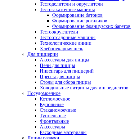
Тестоделители и округлители
Тестозакаточные машины
Формирование батонов
Формирование рогаликов
Формирование французских багетов
Тестоокруглители
Тестоотсадочные машины
Технологические линии
Хлебопекарная печь
Для пиццерии
Аксессуары для пиццы
Печи для пиццы
Инвентарь для пиццерий
Прессы для пиццы
Столы для сбора пиццы
Холодильные витрины для ингредиентов
Посудомоечное
Котломоечное
Купольные
Стаканомоечные
Туннельные
Фронтальные
Аксессуары
Расходные материалы
Линии раздачи