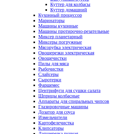
Куттер для колбасы
Куттер домашний
Кухонный процессор
Маринаторы
Машины кухонные
Машины протирочно-резательные
Миксер планетарный
Миксеры погружные
Мясорубка электрическая
Овощерезки электрическая
Овощечистки
Пилы для мяса
Рыбочистки
Слайсеры
Сыротерки
Фаршемес
Центрифуги для сушки салата
Шприцы колбасные
Аппараты для спиральных чипсов
Глазировочные машины
Дозатор для соуса
Измельчители
Картофелечистка
Клипсаторы
Лапшерезка ручная