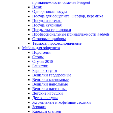
принадлежности сомелье Peugeot
Ножи
Одноразовая посуда
Посуда для общепита. Фарфор, керамика
Посуда из стекла
Посуда кухонная
Предметы сервировки
Профессиональные принадлежности gadgets
Столовые приборы
Термосы профессиональные
Мебель для общепита
Подстолья
Столы
Стулья 2018
Банкетки
Барные стулья
Вешалки гардеробные
Вешалки костюмные
Вешалки напольные
Вешалки настенные
Детские игрушки
Детские стулья
Журнальные и кофейные столики
Зеркала
Каркасы стульев