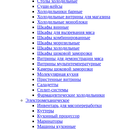
Столы холодильные
Суши-кейсы
Холодильники барные
Холодильные витрины для магазина
Холодильные моноблоки
Шкафы винные
Шкафы для вызревания мяса
Шкафы комбинированные
Шкафы морозильные
Шкафы холодильные
Шкафы шоковой заморозки
Витрины для демонстрации мяса
Витрины мультитемпературные
Камеры шоковой заморозки
Молекулярная кухня
Пристенные витрины
Саладетты
Сплит-системы
Фармацевтические холодильники
Электромеханическое
Инвентарь для мясопереработки
Куттеры
Кухонный процессор
Маринаторы
Машины кухонные