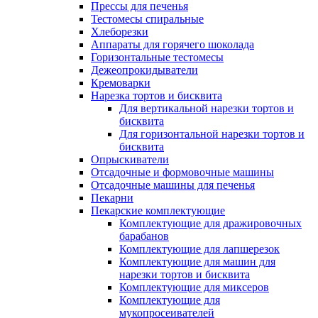
Прессы для печенья
Тестомесы спиральные
Хлеборезки
Аппараты для горячего шоколада
Горизонтальные тестомесы
Дежеопрокидыватели
Кремоварки
Нарезка тортов и бисквита
Для вертикальной нарезки тортов и
бисквита
Для горизонтальной нарезки тортов и
бисквита
Опрыскиватели
Отсадочные и формовочные машины
Отсадочные машины для печенья
Пекарни
Пекарские комплектующие
Комплектующие для дражировочных
барабанов
Комплектующие для лапшерезок
Комплектующие для машин для
нарезки тортов и бисквита
Комплектующие для миксеров
Комплектующие для
мукопросеивателей