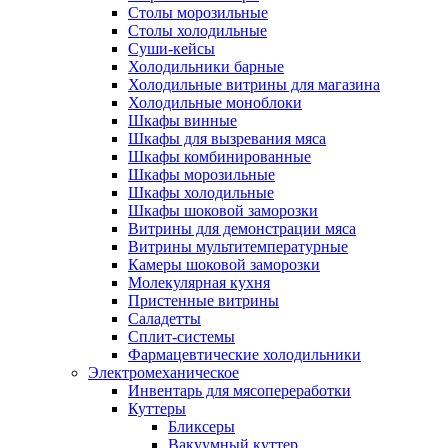
Столы морозильные
Столы холодильные
Суши-кейсы
Холодильники барные
Холодильные витрины для магазина
Холодильные моноблоки
Шкафы винные
Шкафы для вызревания мяса
Шкафы комбинированные
Шкафы морозильные
Шкафы холодильные
Шкафы шоковой заморозки
Витрины для демонстрации мяса
Витрины мультитемпературные
Камеры шоковой заморозки
Молекулярная кухня
Пристенные витрины
Саладетты
Сплит-системы
Фармацевтические холодильники
Электромеханическое
Инвентарь для мясопереработки
Куттеры
Бликсеры
Вакуумный куттер