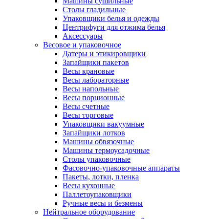
Машины сушильные
Столы гладильные
Упаковщики белья и одежды
Центрифуги для отжима белья
Аксессуары
Весовое и упаковочное
Датеры и этикировщики
Запайщики пакетов
Весы крановые
Весы лабораторные
Весы напольные
Весы порционные
Весы счетные
Весы торговые
Упаковщики вакуумные
Запайщики лотков
Машины обвязочные
Машины термоусадочные
Столы упаковочные
Фасовочно-упаковочные аппараты
Пакеты, лотки, пленка
Весы кухонные
Паллетоупаковщики
Ручные весы и безмены
Нейтральное оборудование