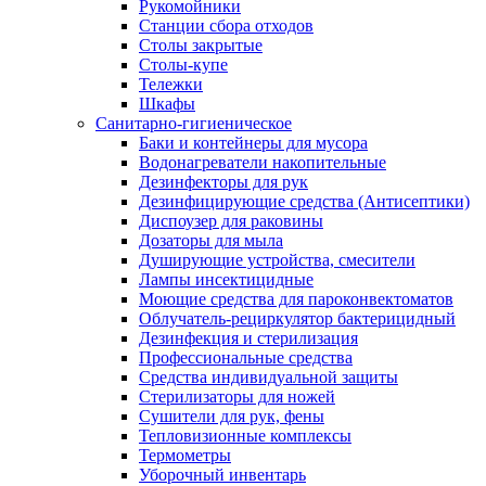
Рукомойники
Станции сбора отходов
Столы закрытые
Столы-купе
Тележки
Шкафы
Санитарно-гигиеническое
Баки и контейнеры для мусора
Водонагреватели накопительные
Дезинфекторы для рук
Дезинфицирующие средства (Антисептики)
Диспоузер для раковины
Дозаторы для мыла
Душирующие устройства, смесители
Лампы инсектицидные
Моющие средства для пароконвектоматов
Облучатель-рециркулятор бактерицидный
Дезинфекция и стерилизация
Профессиональные средства
Средства индивидуальной защиты
Стерилизаторы для ножей
Сушители для рук, фены
Тепловизионные комплексы
Термометры
Уборочный инвентарь