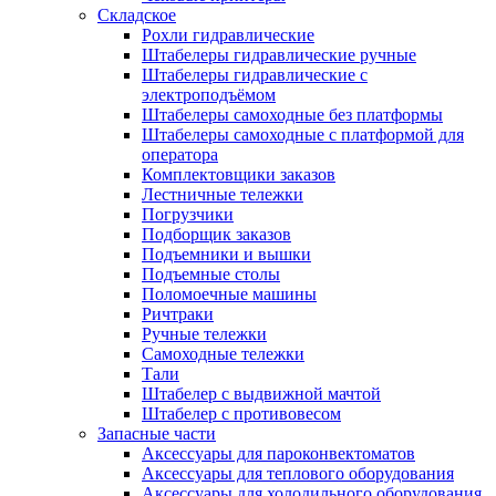
Складское
Рохли гидравлические
Штабелеры гидравлические ручные
Штабелеры гидравлические с
электроподъёмом
Штабелеры самоходные без платформы
Штабелеры самоходные с платформой для
оператора
Комплектовщики заказов
Лестничные тележки
Погрузчики
Подборщик заказов
Подъемники и вышки
Подъемные столы
Поломоечные машины
Ричтраки
Ручные тележки
Самоходные тележки
Тали
Штабелер с выдвижной мачтой
Штабелер с противовесом
Запасные части
Аксессуары для пароконвектоматов
Аксессуары для теплового оборудования
Аксессуары для холодильного оборудования