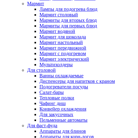
Мармит
Лампы для подогрева блюд
Мармит столовый
Мармиты для вторых блюд
Мармиты для первых блюд
Мармит водяной
Мармит для шоколада
Мармит настольный
Мармит передвижной
Мармит с подогревом
Мармит электрический
Мультихолдеры
Для столовой
Ванны охлаждаемые
Диспенсеры для напитков с краном
Подогреватели посуды
Салат-бары
Тепловые полки
Чафинг диш
Конвейер охлаждения
Для закусочных
Пельменные автоматы
Для фаст-фуда
Аппараты для блинов
Аппараты для корн-догов