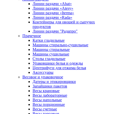
Линии раздачи «Abat»
Линии раздачи «Atesy»
Линии раздачи «Iterma»
Линии раздачи «Rada»
Контейнеры для овощей и сыпучих
продуктов
Линии раздачи "Радапро"
Прачечное
Катки гладильные
Машины стирально-сушильные
Машины стиральные
Машины сушильные
Столы гладильные
Упаковщики белья и одежды
Центрифуги для отжима белья
Аксессуары
Весовое и упаковочное
Датеры и этикировщики
Запайщики пакетов
Весы крановые
Весы лабораторные
Весы напольные
Весы порционные
Весы счетные
Весы торговые