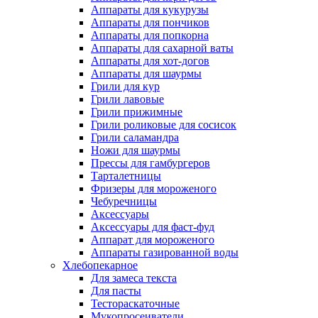
Аппараты для кукурузы
Аппараты для пончиков
Аппараты для попкорна
Аппараты для сахарной ваты
Аппараты для хот-догов
Аппараты для шаурмы
Грили для кур
Грили лавовые
Грили прижимные
Грили роликовые для сосисок
Грили саламандра
Ножи для шаурмы
Прессы для гамбургеров
Тарталетницы
Фризеры для мороженого
Чебуречницы
Аксессуары
Аксессуары для фаст-фуд
Аппарат для мороженого
Аппараты газированной воды
Хлебопекарное
Для замеса текста
Для пасты
Тестораскаточные
Мукопросеиватели