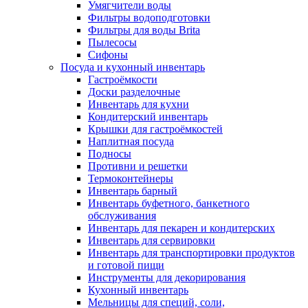
Умягчители воды
Фильтры водоподготовки
Фильтры для воды Brita
Пылесосы
Сифоны
Посуда и кухонный инвентарь
Гастроёмкости
Доски разделочные
Инвентарь для кухни
Кондитерский инвентарь
Крышки для гастроёмкостей
Наплитная посуда
Подносы
Противни и решетки
Термоконтейнеры
Инвентарь барный
Инвентарь буфетного, банкетного
обслуживания
Инвентарь для пекарен и кондитерских
Инвентарь для сервировки
Инвентарь для транспортировки продуктов
и готовой пищи
Инструменты для декорирования
Кухонный инвентарь
Мельницы для специй, соли,