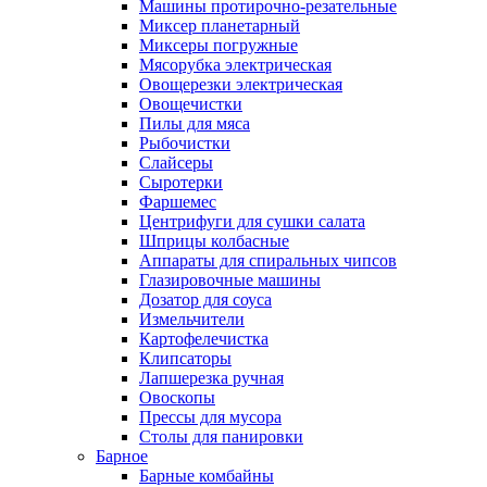
Машины протирочно-резательные
Миксер планетарный
Миксеры погружные
Мясорубка электрическая
Овощерезки электрическая
Овощечистки
Пилы для мяса
Рыбочистки
Слайсеры
Сыротерки
Фаршемес
Центрифуги для сушки салата
Шприцы колбасные
Аппараты для спиральных чипсов
Глазировочные машины
Дозатор для соуса
Измельчители
Картофелечистка
Клипсаторы
Лапшерезка ручная
Овоскопы
Прессы для мусора
Столы для панировки
Барное
Барные комбайны