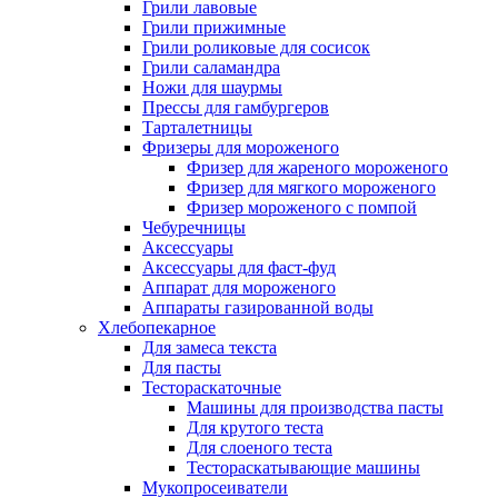
Грили лавовые
Грили прижимные
Грили роликовые для сосисок
Грили саламандра
Ножи для шаурмы
Прессы для гамбургеров
Тарталетницы
Фризеры для мороженого
Фризер для жареного мороженого
Фризер для мягкого мороженого
Фризер мороженого с помпой
Чебуречницы
Аксессуары
Аксессуары для фаст-фуд
Аппарат для мороженого
Аппараты газированной воды
Хлебопекарное
Для замеса текста
Для пасты
Тестораскаточные
Машины для производства пасты
Для крутого теста
Для слоеного теста
Тестораскатывающие машины
Мукопросеиватели