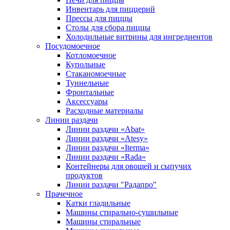
Инвентарь для пиццерий
Прессы для пиццы
Столы для сбора пиццы
Холодильные витрины для ингредиентов
Посудомоечное
Котломоечное
Купольные
Стаканомоечные
Туннельные
Фронтальные
Аксессуары
Расходные материалы
Линии раздачи
Линии раздачи «Abat»
Линии раздачи «Atesy»
Линии раздачи «Iterma»
Линии раздачи «Rada»
Контейнеры для овощей и сыпучих
продуктов
Линии раздачи "Радапро"
Прачечное
Катки гладильные
Машины стирально-сушильные
Машины стиральные