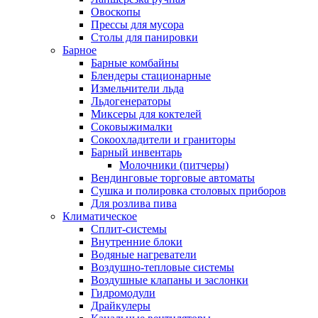
Овоскопы
Прессы для мусора
Столы для панировки
Барное
Барные комбайны
Блендеры стационарные
Измельчители льда
Льдогенераторы
Миксеры для коктелей
Соковыжималки
Сокоохладители и граниторы
Барный инвентарь
Молочники (питчеры)
Вендинговые торговые автоматы
Сушка и полировка столовых приборов
Для розлива пива
Климатическое
Сплит-системы
Внутренние блоки
Водяные нагреватели
Воздушно-тепловые системы
Воздушные клапаны и заслонки
Гидромодули
Драйкулеры