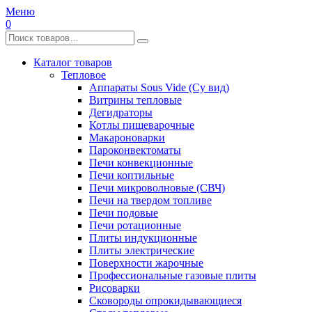
Меню
0
Каталог товаров
Тепловое
Аппараты Sous Vide (Су вид)
Витрины тепловые
Дегидраторы
Котлы пищеварочные
Макароноварки
Пароконвектоматы
Печи конвекционные
Печи коптильные
Печи микроволновые (СВЧ)
Печи на твердом топливе
Печи подовые
Печи ротационные
Плиты индукционные
Плиты электрические
Поверхности жарочные
Профессиональные газовые плиты
Рисоварки
Сковороды опрокидывающиеся