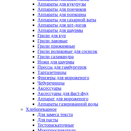
Аппараты для кукурузы
Аппараты для пончиков
Аппараты для попкорна
Аппараты для сахарной ваты
Аппараты для хот-догов
Аппараты для шаурмы
Грили для кур
Грили лавовые
Грили прижимные
Грили роликовые для сосисок
Грили саламандра
Ножи для шаурмы
Прессы для гамбургеров
Тарталетницы
Фризеры для мороженого
Чебуречницы
Аксессуары
Аксессуары для фаст-фуд
Аппарат для мороженого
Аппараты газированной воды
Хлебопекарное
Для замеса текста
Для пасты
Тестораскаточные
Мукопросеиватели