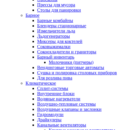
Прессы для мусора
Столы для панировки
Барное
Барные комбайны
Блендеры стационарные
Измельчители льда
Льдогенераторы
Миксеры для коктелей
Соковыжималки
Сокоохладители и граниторы
Барный инвентарь
Молочники (питчеры)
Вендинговые торговые автоматы
Сушка и полировка столовых приборов
Для розлива пива
Климатическое
Сплит-системы
Внутренние блоки
Водяные нагреватели
Воздушно-тепловые системы
Воздушные клапаны и заслонки
Гидромодули
Драйкулеры
Канальные вентиляторы