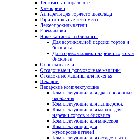
Тестомесы спиральные
Хлеборезки
Аппараты для горячего шоколада
Горизонтальные тестомесы
Дежеопрокидыватели
Кремоварки
Нарезка тортов и бисквита
Для вертикальной нарезки тортов и
бисквита
Для горизонтальной нарезки тортов и
бисквита
Опрыскиватели
Отсадочные и формовочные машины
Отсадочные машины для печенья
Пекарни
Пекарские комплектующие
Комплектующие для дражировочных
барабанов
Комплектующие для лапшерезок
Комплектующие для машин для
нарезки тортов и бисквита
Комплектующие для миксеров
Комплектующие для
мукопросеивателей
Комплектующие для отсадочных и