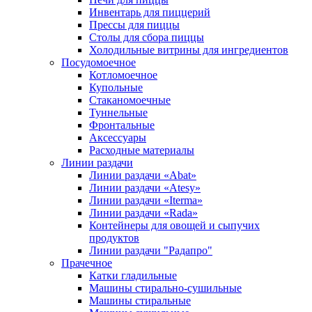
Инвентарь для пиццерий
Прессы для пиццы
Столы для сбора пиццы
Холодильные витрины для ингредиентов
Посудомоечное
Котломоечное
Купольные
Стаканомоечные
Туннельные
Фронтальные
Аксессуары
Расходные материалы
Линии раздачи
Линии раздачи «Abat»
Линии раздачи «Atesy»
Линии раздачи «Iterma»
Линии раздачи «Rada»
Контейнеры для овощей и сыпучих
продуктов
Линии раздачи "Радапро"
Прачечное
Катки гладильные
Машины стирально-сушильные
Машины стиральные