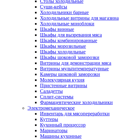
Столы холодильные
Суши-кейсы
Холодильники барные
Холодильные витрины для магазина
Холодильные моноблоки
Шкафы винные
Шкафы для вызревания мяса
Шкафы комбинированные
Шкафы морозильные
Шкафы холодильные
Шкафы шоковой заморозки
Витрины для демонстрации мяса
Витрины мультитемпературные
Камеры шоковой заморозки
Молекулярная кухня
Пристенные витрины
Саладетты
Сплит-системы
Фармацевтические холодильники
Электромеханическое
Инвентарь для мясопереработки
Куттеры
Кухонный процессор
Маринаторы
Машины кухонные