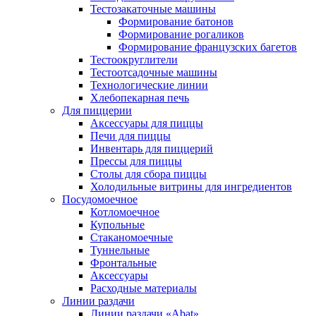
Тестозакаточные машины
Формирование батонов
Формирование рогаликов
Формирование французских багетов
Тестоокруглители
Тестоотсадочные машины
Технологические линии
Хлебопекарная печь
Для пиццерии
Аксессуары для пиццы
Печи для пиццы
Инвентарь для пиццерий
Прессы для пиццы
Столы для сбора пиццы
Холодильные витрины для ингредиентов
Посудомоечное
Котломоечное
Купольные
Стаканомоечные
Туннельные
Фронтальные
Аксессуары
Расходные материалы
Линии раздачи
Линии раздачи «Abat»