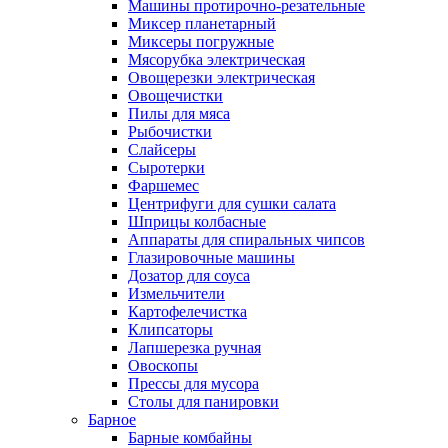
Машины протирочно-резательные
Миксер планетарный
Миксеры погружные
Мясорубка электрическая
Овощерезки электрическая
Овощечистки
Пилы для мяса
Рыбочистки
Слайсеры
Сыротерки
Фаршемес
Центрифуги для сушки салата
Шприцы колбасные
Аппараты для спиральных чипсов
Глазировочные машины
Дозатор для соуса
Измельчители
Картофелечистка
Клипсаторы
Лапшерезка ручная
Овоскопы
Прессы для мусора
Столы для панировки
Барное
Барные комбайны