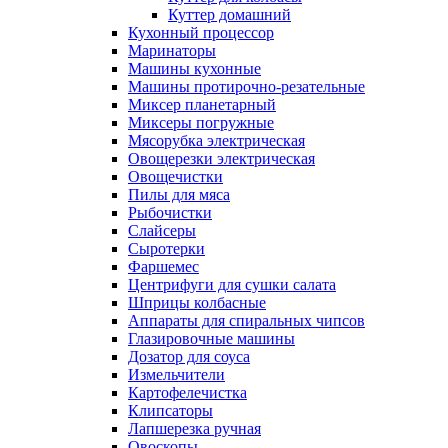
Куттер домашний
Кухонный процессор
Маринаторы
Машины кухонные
Машины протирочно-резательные
Миксер планетарный
Миксеры погружные
Мясорубка электрическая
Овощерезки электрическая
Овощечистки
Пилы для мяса
Рыбочистки
Слайсеры
Сыротерки
Фаршемес
Центрифуги для сушки салата
Шприцы колбасные
Аппараты для спиральных чипсов
Глазировочные машины
Дозатор для соуса
Измельчители
Картофелечистка
Клипсаторы
Лапшерезка ручная
Овоскопы