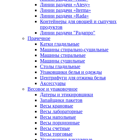
Линии раздачи «Atesy»
Линии раздачи «Iterma»
Линии раздачи «Rada»
Контейнеры для овощей и сыпучих
продуктов
Линии раздачи "Радапро"
Прачечное
Катки гладильные
Машины стирально-сушильные
Машины стиральные
Машины сушильные
Столы гладильные
Упаковщики белья и одежды
Центрифуги для отжима белья
Аксессуары
Весовое и упаковочное
Датеры и этикировщики
Запайщики пакетов
Весы крановые
Весы лабораторные
Весы напольные
Весы порционные
Весы счетные
Весы торговые
Упаковщики вакуумные