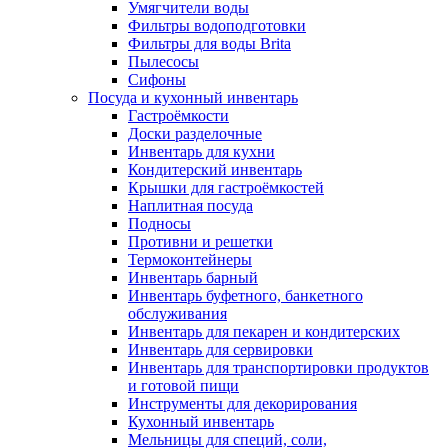
Умягчители воды
Фильтры водоподготовки
Фильтры для воды Brita
Пылесосы
Сифоны
Посуда и кухонный инвентарь
Гастроёмкости
Доски разделочные
Инвентарь для кухни
Кондитерский инвентарь
Крышки для гастроёмкостей
Наплитная посуда
Подносы
Противни и решетки
Термоконтейнеры
Инвентарь барный
Инвентарь буфетного, банкетного
обслуживания
Инвентарь для пекарен и кондитерских
Инвентарь для сервировки
Инвентарь для транспортировки продуктов
и готовой пищи
Инструменты для декорирования
Кухонный инвентарь
Мельницы для специй, соли,