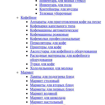
Инвентарь для мойки стекол
Инвентарь для пола
Контейнеры для мусора
Тележки уборочные
Кофейное
Аппараты для приготовления кофе на песке
Кофеварки капельного типа
Кофемашины автоматические
Кофемашины рожковые
Кофемолки профессиональные
Перколяторы для кофе
Принтеры для кофе
Аксессуары для кофейного оборудования
Расходные материалы для кофейного
оборудования
Турки для кофе
Холодильники для молока
Мармит
Лампы для подогрева блюд
Мармит столовый
Мармиты для вторых блюд
Мармиты для первых блюд
Мармит водяной
Мармит для шоколада
Мармит настольный