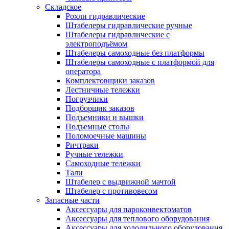
Складское
Рохли гидравлические
Штабелеры гидравлические ручные
Штабелеры гидравлические с
электроподъёмом
Штабелеры самоходные без платформы
Штабелеры самоходные с платформой для
оператора
Комплектовщики заказов
Лестничные тележки
Погрузчики
Подборщик заказов
Подъемники и вышки
Подъемные столы
Поломоечные машины
Ричтраки
Ручные тележки
Самоходные тележки
Тали
Штабелер с выдвижной мачтой
Штабелер с противовесом
Запасные части
Аксессуары для пароконвектоматов
Аксессуары для теплового оборудования
Аксессуары для холодильного оборудования