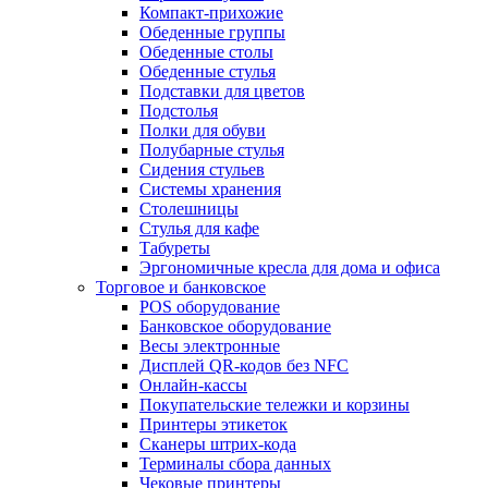
Компакт-прихожие
Обеденные группы
Обеденные столы
Обеденные стулья
Подставки для цветов
Подстолья
Полки для обуви
Полубарные стулья
Сидения стульев
Системы хранения
Столешницы
Стулья для кафе
Табуреты
Эргономичные кресла для дома и офиса
Торговое и банковское
POS оборудование
Банковское оборудование
Весы электронные
Дисплей QR-кодов без NFC
Онлайн-кассы
Покупательские тележки и корзины
Принтеры этикеток
Сканеры штрих-кода
Терминалы сбора данных
Чековые принтеры