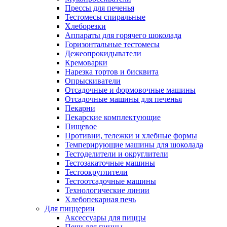
Прессы для печенья
Тестомесы спиральные
Хлеборезки
Аппараты для горячего шоколада
Горизонтальные тестомесы
Дежеопрокидыватели
Кремоварки
Нарезка тортов и бисквита
Опрыскиватели
Отсадочные и формовочные машины
Отсадочные машины для печенья
Пекарни
Пекарские комплектующие
Пищевое
Противни, тележки и хлебные формы
Темперирующие машины для шоколада
Тестоделители и округлители
Тестозакаточные машины
Тестоокруглители
Тестоотсадочные машины
Технологические линии
Хлебопекарная печь
Для пиццерии
Аксессуары для пиццы
Печи для пиццы