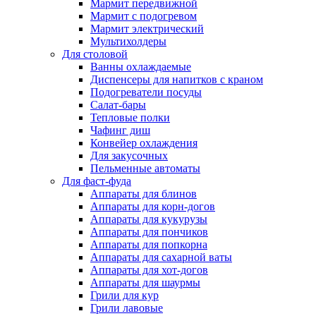
Мармит передвижной
Мармит с подогревом
Мармит электрический
Мультихолдеры
Для столовой
Ванны охлаждаемые
Диспенсеры для напитков с краном
Подогреватели посуды
Салат-бары
Тепловые полки
Чафинг диш
Конвейер охлаждения
Для закусочных
Пельменные автоматы
Для фаст-фуда
Аппараты для блинов
Аппараты для корн-догов
Аппараты для кукурузы
Аппараты для пончиков
Аппараты для попкорна
Аппараты для сахарной ваты
Аппараты для хот-догов
Аппараты для шаурмы
Грили для кур
Грили лавовые