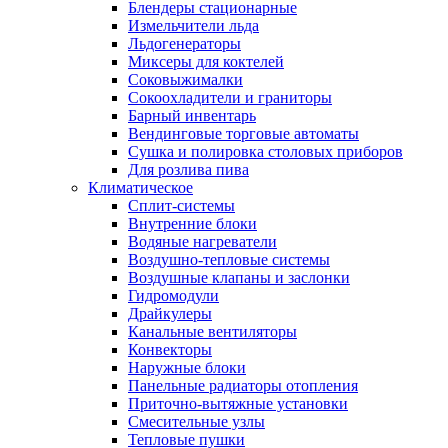
Блендеры стационарные
Измельчители льда
Льдогенераторы
Миксеры для коктелей
Соковыжималки
Сокоохладители и граниторы
Барный инвентарь
Вендинговые торговые автоматы
Сушка и полировка столовых приборов
Для розлива пива
Климатическое
Сплит-системы
Внутренние блоки
Водяные нагреватели
Воздушно-тепловые системы
Воздушные клапаны и заслонки
Гидромодули
Драйкулеры
Канальные вентиляторы
Конвекторы
Наружные блоки
Панельные радиаторы отопления
Приточно-вытяжные установки
Смесительные узлы
Тепловые пушки