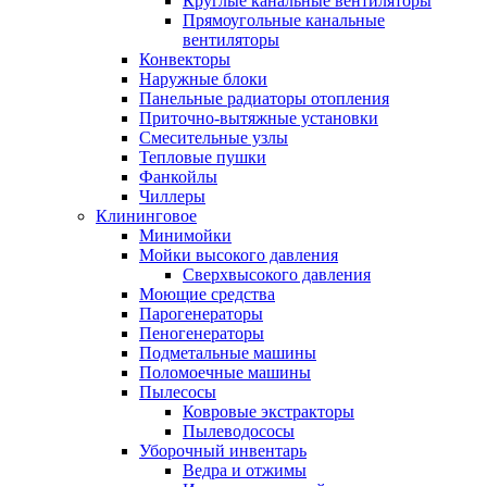
Круглые канальные вентиляторы
Прямоугольные канальные
вентиляторы
Конвекторы
Наружные блоки
Панельные радиаторы отопления
Приточно-вытяжные установки
Смесительные узлы
Тепловые пушки
Фанкойлы
Чиллеры
Клининговое
Минимойки
Мойки высокого давления
Сверхвысокого давления
Моющие средства
Парогенераторы
Пеногенераторы
Подметальные машины
Поломоечные машины
Пылесосы
Ковровые экстракторы
Пылеводососы
Уборочный инвентарь
Ведра и отжимы