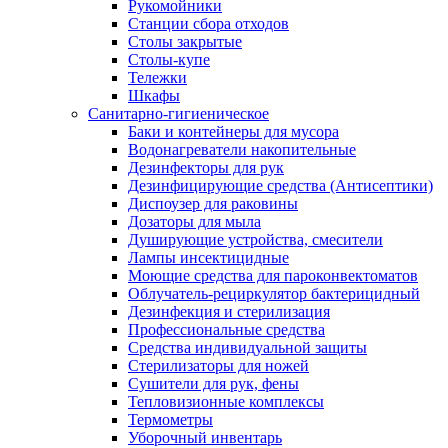
Рукомойники
Станции сбора отходов
Столы закрытые
Столы-купе
Тележки
Шкафы
Санитарно-гигиеническое
Баки и контейнеры для мусора
Водонагреватели накопительные
Дезинфекторы для рук
Дезинфицирующие средства (Антисептики)
Диспоузер для раковины
Дозаторы для мыла
Душирующие устройства, смесители
Лампы инсектицидные
Моющие средства для пароконвектоматов
Облучатель-рециркулятор бактерицидный
Дезинфекция и стерилизация
Профессиональные средства
Средства индивидуальной защиты
Стерилизаторы для ножей
Сушители для рук, фены
Тепловизионные комплексы
Термометры
Уборочный инвентарь