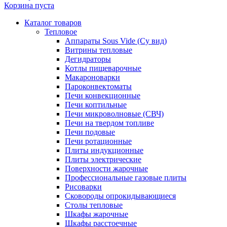
Корзина пуста
Каталог товаров
Тепловое
Аппараты Sous Vide (Су вид)
Витрины тепловые
Дегидраторы
Котлы пищеварочные
Макароноварки
Пароконвектоматы
Печи конвекционные
Печи коптильные
Печи микроволновые (СВЧ)
Печи на твердом топливе
Печи подовые
Печи ротационные
Плиты индукционные
Плиты электрические
Поверхности жарочные
Профессиональные газовые плиты
Рисоварки
Сковороды опрокидывающиеся
Столы тепловые
Шкафы жарочные
Шкафы расстоечные