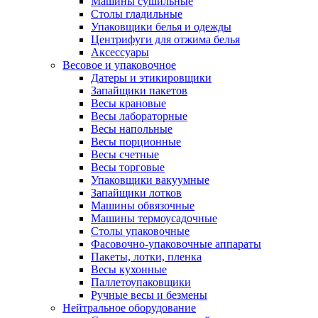
Машины сушильные
Столы гладильные
Упаковщики белья и одежды
Центрифуги для отжима белья
Аксессуары
Весовое и упаковочное
Датеры и этикировщики
Запайщики пакетов
Весы крановые
Весы лабораторные
Весы напольные
Весы порционные
Весы счетные
Весы торговые
Упаковщики вакуумные
Запайщики лотков
Машины обвязочные
Машины термоусадочные
Столы упаковочные
Фасовочно-упаковочные аппараты
Пакеты, лотки, пленка
Весы кухонные
Паллетоупаковщики
Ручные весы и безмены
Нейтральное оборудование