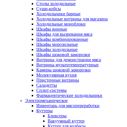
Столы холодильные
Суши-кейсы
Холодильники барные
Холодильные витрины для магазина
Холодильные моноблоки
Шкафы винные
Шкафы для вызревания мяса
Шкафы комбинированные
Шкафы морозильные
Шкафы холодильные
Шкафы шоковой заморозки
Витрины для демонстрации мяса
Витрины мультитемпературные
Камеры шоковой заморозки
Молекулярная кухня
Пристенные витрины
Саладетты
Сплит-системы
Фармацевтические холодильники
Электромеханическое
Инвентарь для мясопереработки
Куттеры
Бликсеры
Вакуумный куттер
Куттер для колбасы