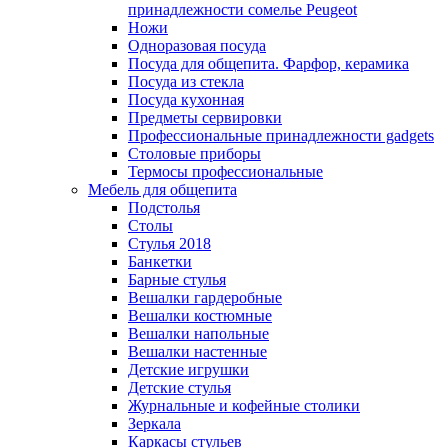
принадлежности сомелье Peugeot
Ножи
Одноразовая посуда
Посуда для общепита. Фарфор, керамика
Посуда из стекла
Посуда кухонная
Предметы сервировки
Профессиональные принадлежности gadgets
Столовые приборы
Термосы профессиональные
Мебель для общепита
Подстолья
Столы
Стулья 2018
Банкетки
Барные стулья
Вешалки гардеробные
Вешалки костюмные
Вешалки напольные
Вешалки настенные
Детские игрушки
Детские стулья
Журнальные и кофейные столики
Зеркала
Каркасы стульев