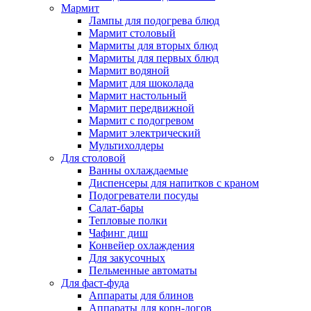
Мармит
Лампы для подогрева блюд
Мармит столовый
Мармиты для вторых блюд
Мармиты для первых блюд
Мармит водяной
Мармит для шоколада
Мармит настольный
Мармит передвижной
Мармит с подогревом
Мармит электрический
Мультихолдеры
Для столовой
Ванны охлаждаемые
Диспенсеры для напитков с краном
Подогреватели посуды
Салат-бары
Тепловые полки
Чафинг диш
Конвейер охлаждения
Для закусочных
Пельменные автоматы
Для фаст-фуда
Аппараты для блинов
Аппараты для корн-догов