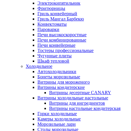
Электрокипятильник
Фритюрницы
Гриль конвейерный
Гриль Мангал Барбекю
Конвектоматы
Пароварки
Печи высокоскоростные
Печи комбинированные
Печи конвейерные
Тостеры профессиональные
Чугунные плиты
Шкаф тепловой
Холодильное
Автохолодильники
Бонеты морозильные
Витрины для мороженого
Витрины кондитерские
Витрины десертные CANARY
Витрины холодильные настольные
Витрины для ингредиентов
Витрины настольные кондитерская
Горки холодильные
Камеры холодильные
Морозильные лари
Столы морозильные