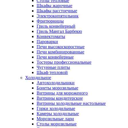
Столы тепловые
Шкафы жарочные
Шкафы расстоечные
Электрокипятильник
Фритюрницы
Гриль конвейерный
Гриль Мангал Барбекю
Конвектоматы
Пароварки
Печи высокоскоростные
Печи комбинированные
Печи конвейерные
Тостеры профессиональные
Чугунные плиты
Шкаф тепловой
Холодильное
Автохолодильники
Бонеты морозильные
Витрины для мороженого
Витрины кондитерские
Витрины холодильные настольные
Горки холодильные
Камеры холодильные
Морозильные лари
Столы морозильные