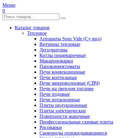
Меню
0
Каталог товаров
Тепловое
Аппараты Sous Vide (Су вид)
Витрины тепловые
Дегидраторы
Котлы пищеварочные
Макароноварки
Пароконвектоматы
Печи конвекционные
Печи коптильные
Печи микроволновые (СВЧ)
Печи на твердом топливе
Печи подовые
Печи ротационные
Плиты индукционные
Плиты электрические
Поверхности жарочные
Профессиональные газовые плиты
Рисоварки
Сковороды опрокидывающиеся