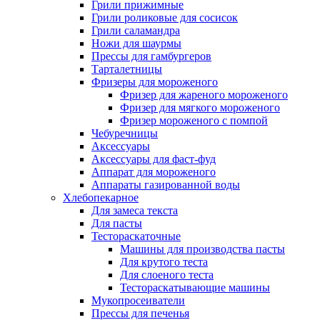
Грили прижимные
Грили роликовые для сосисок
Грили саламандра
Ножи для шаурмы
Прессы для гамбургеров
Тарталетницы
Фризеры для мороженого
Фризер для жареного мороженого
Фризер для мягкого мороженого
Фризер мороженого с помпой
Чебуречницы
Аксессуары
Аксессуары для фаст-фуд
Аппарат для мороженого
Аппараты газированной воды
Хлебопекарное
Для замеса текста
Для пасты
Тестораскаточные
Машины для производства пасты
Для крутого теста
Для слоеного теста
Тестораскатывающие машины
Мукопросеиватели
Прессы для печенья