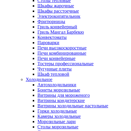
Столы тепловые
Шкафы жарочные
Шкафы расстоечные
Электрокипятильник
Фритюрницы
Гриль конвейерный
Гриль Мангал Барбекю
Конвектоматы
Пароварки
Печи высокоскоростные
Печи комбинированные
Печи конвейерные
Тостеры профессиональные
Чугунные плиты
Шкаф тепловой
Холодильное
Автохолодильники
Бонеты морозильные
Витрины для мороженого
Витрины кондитерские
Витрины холодильные настольные
Горки холодильные
Камеры холодильные
Морозильные лари
Столы морозильные