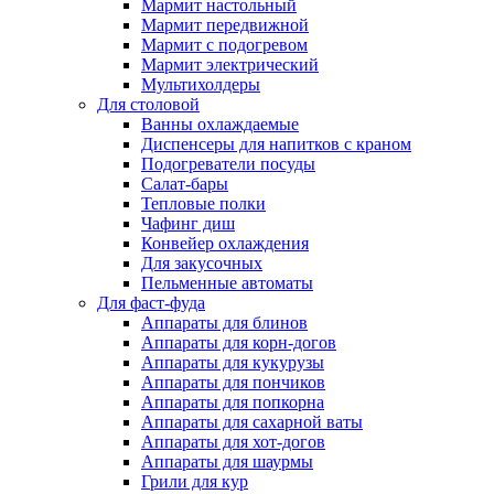
Мармит настольный
Мармит передвижной
Мармит с подогревом
Мармит электрический
Мультихолдеры
Для столовой
Ванны охлаждаемые
Диспенсеры для напитков с краном
Подогреватели посуды
Салат-бары
Тепловые полки
Чафинг диш
Конвейер охлаждения
Для закусочных
Пельменные автоматы
Для фаст-фуда
Аппараты для блинов
Аппараты для корн-догов
Аппараты для кукурузы
Аппараты для пончиков
Аппараты для попкорна
Аппараты для сахарной ваты
Аппараты для хот-догов
Аппараты для шаурмы
Грили для кур