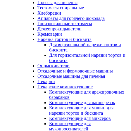
Прессы для печенья
Тестомесы спиральные
Хлеборезки
Аппараты для горячего шоколада
Горизонтальные тестомесы
Дежеопрокидыватели
Кремоварки
Нарезка тортов и бисквита
Для вертикальной нарезки тортов и
бисквита
Для горизонтальной нарезки тортов и
бисквита
Опрыскиватели
Отсадочные и формовочные машины
Отсадочные машины для печенья
Пекарни
Пекарские комплектующие
Комплектующие для дражировочных
барабанов
Комплектующие для лапшерезок
Комплектующие для машин для
нарезки тортов и бисквита
Комплектующие для миксеров
Комплектующие для
мукопросеивателей