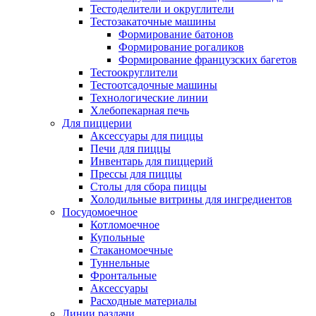
Тестоделители и округлители
Тестозакаточные машины
Формирование батонов
Формирование рогаликов
Формирование французских багетов
Тестоокруглители
Тестоотсадочные машины
Технологические линии
Хлебопекарная печь
Для пиццерии
Аксессуары для пиццы
Печи для пиццы
Инвентарь для пиццерий
Прессы для пиццы
Столы для сбора пиццы
Холодильные витрины для ингредиентов
Посудомоечное
Котломоечное
Купольные
Стаканомоечные
Туннельные
Фронтальные
Аксессуары
Расходные материалы
Линии раздачи