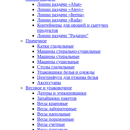
Линии раздачи «Abat»
Линии раздачи «Atesy»
Линии раздачи «Iterma»
Линии раздачи «Rada»
Контейнеры для овощей и сыпучих
продуктов
Линии раздачи "Радапро"
Прачечное
Катки гладильные
Машины стирально-сушильные
Машины стиральные
Машины сушильные
Столы гладильные
Упаковщики белья и одежды
Центрифуги для отжима белья
Аксессуары
Весовое и упаковочное
Датеры и этикировщики
Запайщики пакетов
Весы крановые
Весы лабораторные
Весы напольные
Весы порционные
Весы счетные
Весы торговые