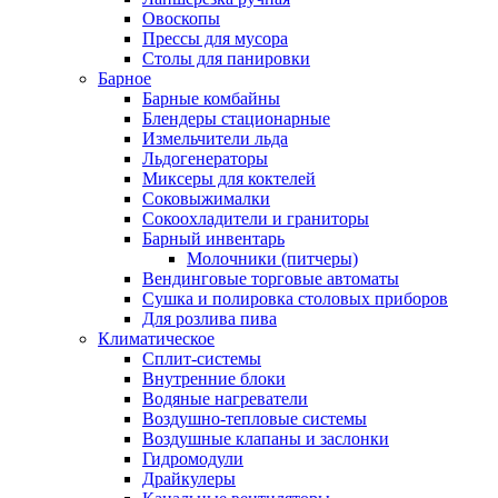
Овоскопы
Прессы для мусора
Столы для панировки
Барное
Барные комбайны
Блендеры стационарные
Измельчители льда
Льдогенераторы
Миксеры для коктелей
Соковыжималки
Сокоохладители и граниторы
Барный инвентарь
Молочники (питчеры)
Вендинговые торговые автоматы
Сушка и полировка столовых приборов
Для розлива пива
Климатическое
Сплит-системы
Внутренние блоки
Водяные нагреватели
Воздушно-тепловые системы
Воздушные клапаны и заслонки
Гидромодули
Драйкулеры