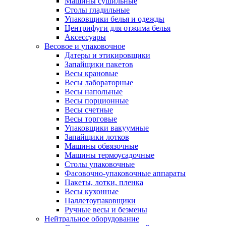
Машины сушильные
Столы гладильные
Упаковщики белья и одежды
Центрифуги для отжима белья
Аксессуары
Весовое и упаковочное
Датеры и этикировщики
Запайщики пакетов
Весы крановые
Весы лабораторные
Весы напольные
Весы порционные
Весы счетные
Весы торговые
Упаковщики вакуумные
Запайщики лотков
Машины обвязочные
Машины термоусадочные
Столы упаковочные
Фасовочно-упаковочные аппараты
Пакеты, лотки, пленка
Весы кухонные
Паллетоупаковщики
Ручные весы и безмены
Нейтральное оборудование