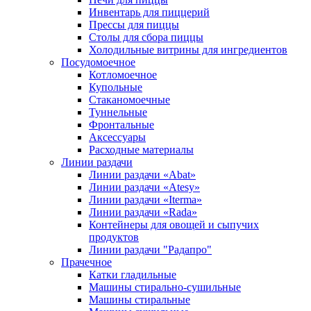
Инвентарь для пиццерий
Прессы для пиццы
Столы для сбора пиццы
Холодильные витрины для ингредиентов
Посудомоечное
Котломоечное
Купольные
Стаканомоечные
Туннельные
Фронтальные
Аксессуары
Расходные материалы
Линии раздачи
Линии раздачи «Abat»
Линии раздачи «Atesy»
Линии раздачи «Iterma»
Линии раздачи «Rada»
Контейнеры для овощей и сыпучих
продуктов
Линии раздачи "Радапро"
Прачечное
Катки гладильные
Машины стирально-сушильные
Машины стиральные