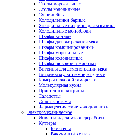
Столы морозильные
Столы холодильные
Суши-кейсы
Холодильники барные
Холодильные витрины для магазина
Холодильные моноблоки
Шкафы винные
Шкафы для вызревания мяса
Шкафы комбинированные
Шкафы морозильные
Шкафы холодильные
Шкафы шоковой заморозки
Витрины для демонстрации мяса
Витрины мультитемпературные
Камеры шоковой заморозки
Молекулярная кухня
Пристенные витрины
Саладетты
Сплит-системы
Фармацевтические холодильники
Электромеханическое
Инвентарь для мясопереработки
Куттеры
Бликсеры
Вакуумный куттер