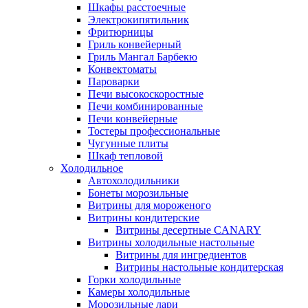
Шкафы расстоечные
Электрокипятильник
Фритюрницы
Гриль конвейерный
Гриль Мангал Барбекю
Конвектоматы
Пароварки
Печи высокоскоростные
Печи комбинированные
Печи конвейерные
Тостеры профессиональные
Чугунные плиты
Шкаф тепловой
Холодильное
Автохолодильники
Бонеты морозильные
Витрины для мороженого
Витрины кондитерские
Витрины десертные CANARY
Витрины холодильные настольные
Витрины для ингредиентов
Витрины настольные кондитерская
Горки холодильные
Камеры холодильные
Морозильные лари