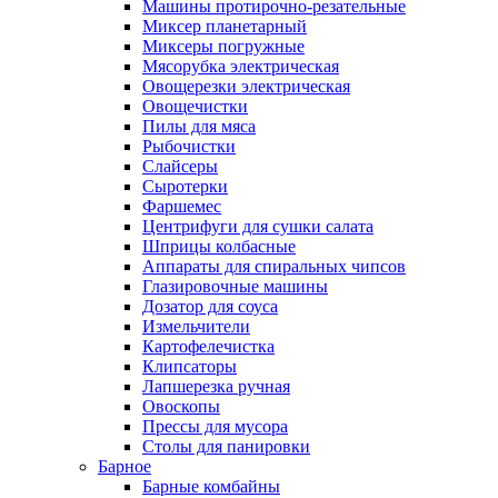
Машины протирочно-резательные
Миксер планетарный
Миксеры погружные
Мясорубка электрическая
Овощерезки электрическая
Овощечистки
Пилы для мяса
Рыбочистки
Слайсеры
Сыротерки
Фаршемес
Центрифуги для сушки салата
Шприцы колбасные
Аппараты для спиральных чипсов
Глазировочные машины
Дозатор для соуса
Измельчители
Картофелечистка
Клипсаторы
Лапшерезка ручная
Овоскопы
Прессы для мусора
Столы для панировки
Барное
Барные комбайны