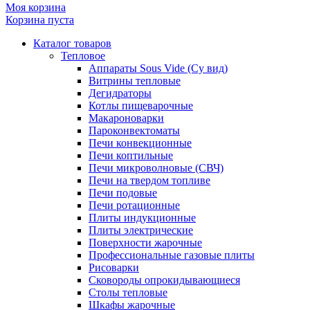
Моя корзина
Корзина пуста
Каталог товаров
Тепловое
Аппараты Sous Vide (Су вид)
Витрины тепловые
Дегидраторы
Котлы пищеварочные
Макароноварки
Пароконвектоматы
Печи конвекционные
Печи коптильные
Печи микроволновые (СВЧ)
Печи на твердом топливе
Печи подовые
Печи ротационные
Плиты индукционные
Плиты электрические
Поверхности жарочные
Профессиональные газовые плиты
Рисоварки
Сковороды опрокидывающиеся
Столы тепловые
Шкафы жарочные