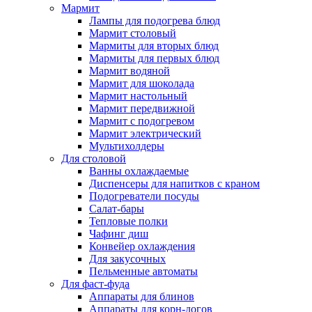
Мармит
Лампы для подогрева блюд
Мармит столовый
Мармиты для вторых блюд
Мармиты для первых блюд
Мармит водяной
Мармит для шоколада
Мармит настольный
Мармит передвижной
Мармит с подогревом
Мармит электрический
Мультихолдеры
Для столовой
Ванны охлаждаемые
Диспенсеры для напитков с краном
Подогреватели посуды
Салат-бары
Тепловые полки
Чафинг диш
Конвейер охлаждения
Для закусочных
Пельменные автоматы
Для фаст-фуда
Аппараты для блинов
Аппараты для корн-догов