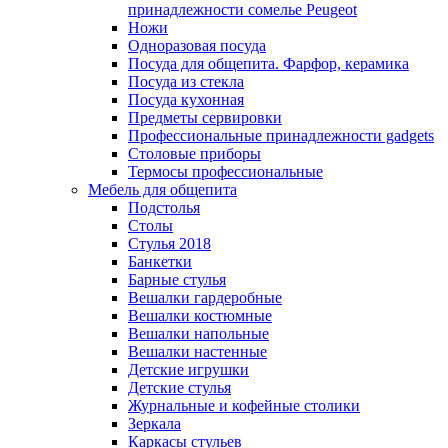
принадлежности сомелье Peugeot
Ножи
Одноразовая посуда
Посуда для общепита. Фарфор, керамика
Посуда из стекла
Посуда кухонная
Предметы сервировки
Профессиональные принадлежности gadgets
Столовые приборы
Термосы профессиональные
Мебель для общепита
Подстолья
Столы
Стулья 2018
Банкетки
Барные стулья
Вешалки гардеробные
Вешалки костюмные
Вешалки напольные
Вешалки настенные
Детские игрушки
Детские стулья
Журнальные и кофейные столики
Зеркала
Каркасы стульев