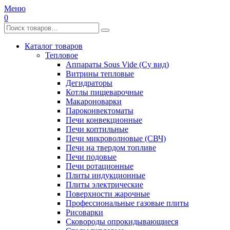
Меню
0
Каталог товаров
Тепловое
Аппараты Sous Vide (Су вид)
Витрины тепловые
Дегидраторы
Котлы пищеварочные
Макароноварки
Пароконвектоматы
Печи конвекционные
Печи коптильные
Печи микроволновые (СВЧ)
Печи на твердом топливе
Печи подовые
Печи ротационные
Плиты индукционные
Плиты электрические
Поверхности жарочные
Профессиональные газовые плиты
Рисоварки
Сковороды опрокидывающиеся