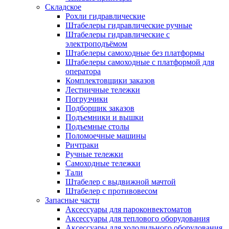
Складское
Рохли гидравлические
Штабелеры гидравлические ручные
Штабелеры гидравлические с
электроподъёмом
Штабелеры самоходные без платформы
Штабелеры самоходные с платформой для
оператора
Комплектовщики заказов
Лестничные тележки
Погрузчики
Подборщик заказов
Подъемники и вышки
Подъемные столы
Поломоечные машины
Ричтраки
Ручные тележки
Самоходные тележки
Тали
Штабелер с выдвижной мачтой
Штабелер с противовесом
Запасные части
Аксессуары для пароконвектоматов
Аксессуары для теплового оборудования
Аксессуары для холодильного оборудования