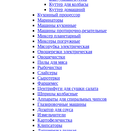
Куттер для колбасы
Куттер домашний
Кухонный процессор
Маринаторы
Машины кухонные
Машины протирочно-резательные
Миксер планетарный
Миксеры погружные
Мясорубка электрическая
Овощерезки электрическая
Овощечистки
Пилы для мяса
Рыбочистки
Слайсеры
Сыротерки
Фаршемес
Центрифуги для сушки салата
Шприцы колбасные
Аппараты для спиральных чипсов
Глазировочные машины
Дозатор для соуса
Измельчители
Картофелечистка
Клипсаторы
Лапшерезка ручная