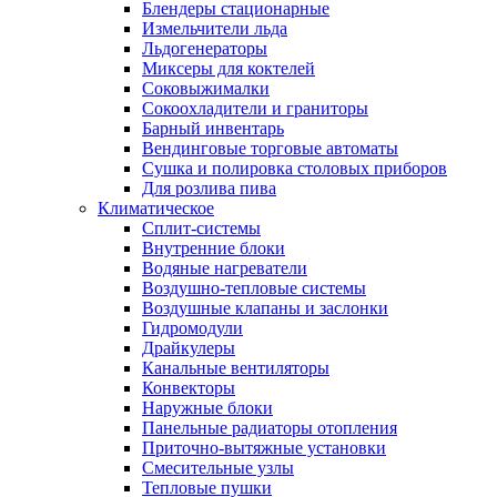
Блендеры стационарные
Измельчители льда
Льдогенераторы
Миксеры для коктелей
Соковыжималки
Сокоохладители и граниторы
Барный инвентарь
Вендинговые торговые автоматы
Сушка и полировка столовых приборов
Для розлива пива
Климатическое
Сплит-системы
Внутренние блоки
Водяные нагреватели
Воздушно-тепловые системы
Воздушные клапаны и заслонки
Гидромодули
Драйкулеры
Канальные вентиляторы
Конвекторы
Наружные блоки
Панельные радиаторы отопления
Приточно-вытяжные установки
Смесительные узлы
Тепловые пушки