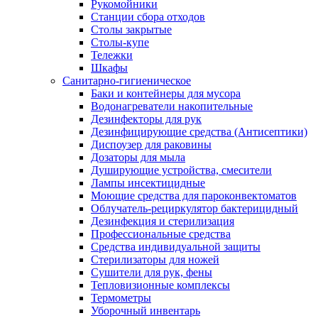
Рукомойники
Станции сбора отходов
Столы закрытые
Столы-купе
Тележки
Шкафы
Санитарно-гигиеническое
Баки и контейнеры для мусора
Водонагреватели накопительные
Дезинфекторы для рук
Дезинфицирующие средства (Антисептики)
Диспоузер для раковины
Дозаторы для мыла
Душирующие устройства, смесители
Лампы инсектицидные
Моющие средства для пароконвектоматов
Облучатель-рециркулятор бактерицидный
Дезинфекция и стерилизация
Профессиональные средства
Средства индивидуальной защиты
Стерилизаторы для ножей
Сушители для рук, фены
Тепловизионные комплексы
Термометры
Уборочный инвентарь