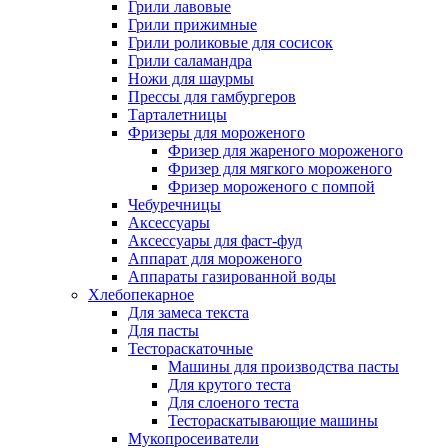
Грили лавовые
Грили прижимные
Грили роликовые для сосисок
Грили саламандра
Ножи для шаурмы
Прессы для гамбургеров
Тарталетницы
Фризеры для мороженого
Фризер для жареного мороженого
Фризер для мягкого мороженого
Фризер мороженого с помпой
Чебуречницы
Аксессуары
Аксессуары для фаст-фуд
Аппарат для мороженого
Аппараты газированной воды
Хлебопекарное
Для замеса текста
Для пасты
Тестораскаточные
Машины для производства пасты
Для крутого теста
Для слоеного теста
Тестораскатывающие машины
Мукопросеиватели