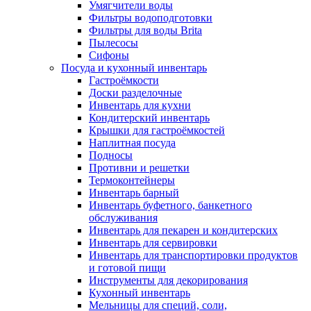
Умягчители воды
Фильтры водоподготовки
Фильтры для воды Brita
Пылесосы
Сифоны
Посуда и кухонный инвентарь
Гастроёмкости
Доски разделочные
Инвентарь для кухни
Кондитерский инвентарь
Крышки для гастроёмкостей
Наплитная посуда
Подносы
Противни и решетки
Термоконтейнеры
Инвентарь барный
Инвентарь буфетного, банкетного
обслуживания
Инвентарь для пекарен и кондитерских
Инвентарь для сервировки
Инвентарь для транспортировки продуктов
и готовой пищи
Инструменты для декорирования
Кухонный инвентарь
Мельницы для специй, соли,