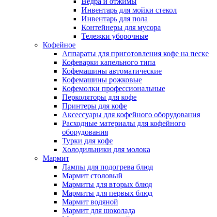
Ведра и отжимы
Инвентарь для мойки стекол
Инвентарь для пола
Контейнеры для мусора
Тележки уборочные
Кофейное
Аппараты для приготовления кофе на песке
Кофеварки капельного типа
Кофемашины автоматические
Кофемашины рожковые
Кофемолки профессиональные
Перколяторы для кофе
Принтеры для кофе
Аксессуары для кофейного оборудования
Расходные материалы для кофейного
оборудования
Турки для кофе
Холодильники для молока
Мармит
Лампы для подогрева блюд
Мармит столовый
Мармиты для вторых блюд
Мармиты для первых блюд
Мармит водяной
Мармит для шоколада