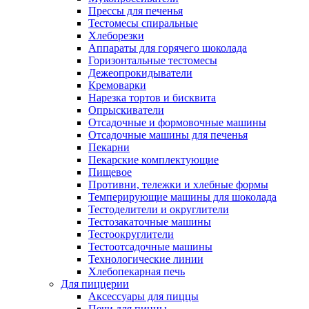
Прессы для печенья
Тестомесы спиральные
Хлеборезки
Аппараты для горячего шоколада
Горизонтальные тестомесы
Дежеопрокидыватели
Кремоварки
Нарезка тортов и бисквита
Опрыскиватели
Отсадочные и формовочные машины
Отсадочные машины для печенья
Пекарни
Пекарские комплектующие
Пищевое
Противни, тележки и хлебные формы
Темперирующие машины для шоколада
Тестоделители и округлители
Тестозакаточные машины
Тестоокруглители
Тестоотсадочные машины
Технологические линии
Хлебопекарная печь
Для пиццерии
Аксессуары для пиццы
Печи для пиццы