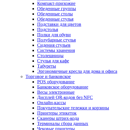
Компакт-прихожие
Обеденные группы
Обеденные столы
Обеденные стулья
Подставки для цветов
Подстолья
Полки для обуви
Полубарные стулья
Сидения стульев
Системы хранения
Столешницы
Стулья для кафе
Табуреты
Эргономичные кресла для дома и офиса
Торговое и банковское
POS оборудование
Банковское оборудование
Весы электронные
Дисплей QR-кодов без NFC
Онлайн-кассы
Покупательские тележки и корзины
Принтеры этикеток
Сканеры штрих-кода
Терминалы сбора данных
Чековые принтеры