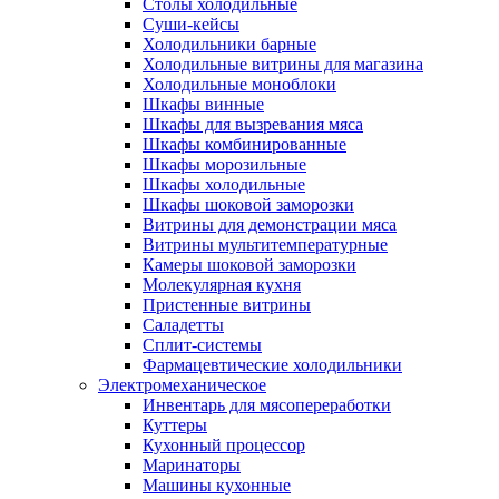
Столы холодильные
Суши-кейсы
Холодильники барные
Холодильные витрины для магазина
Холодильные моноблоки
Шкафы винные
Шкафы для вызревания мяса
Шкафы комбинированные
Шкафы морозильные
Шкафы холодильные
Шкафы шоковой заморозки
Витрины для демонстрации мяса
Витрины мультитемпературные
Камеры шоковой заморозки
Молекулярная кухня
Пристенные витрины
Саладетты
Сплит-системы
Фармацевтические холодильники
Электромеханическое
Инвентарь для мясопереработки
Куттеры
Кухонный процессор
Маринаторы
Машины кухонные