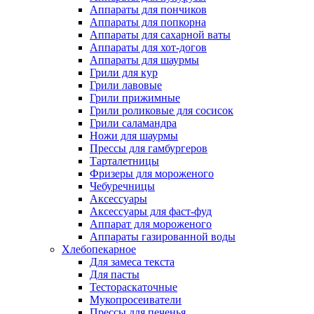
Аппараты для пончиков
Аппараты для попкорна
Аппараты для сахарной ваты
Аппараты для хот-догов
Аппараты для шаурмы
Грили для кур
Грили лавовые
Грили прижимные
Грили роликовые для сосисок
Грили саламандра
Ножи для шаурмы
Прессы для гамбургеров
Тарталетницы
Фризеры для мороженого
Чебуречницы
Аксессуары
Аксессуары для фаст-фуд
Аппарат для мороженого
Аппараты газированной воды
Хлебопекарное
Для замеса текста
Для пасты
Тестораскаточные
Мукопросеиватели
Прессы для печенья