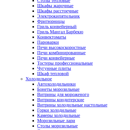
Столы тепловые
Шкафы жарочные
Шкафы расстоечные
Электрокипятильник
Фритюрницы
Гриль конвейерный
Гриль Мангал Барбекю
Конвектоматы
Пароварки
Печи высокоскоростные
Печи комбинированные
Печи конвейерные
Тостеры профессиональные
Чугунные плиты
Шкаф тепловой
Холодильное
Автохолодильники
Бонеты морозильные
Витрины для мороженого
Витрины кондитерские
Витрины холодильные настольные
Горки холодильные
Камеры холодильные
Морозильные лари
Столы морозильные