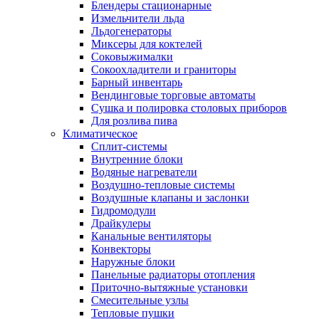
Блендеры стационарные
Измельчители льда
Льдогенераторы
Миксеры для коктелей
Соковыжималки
Сокоохладители и граниторы
Барный инвентарь
Вендинговые торговые автоматы
Сушка и полировка столовых приборов
Для розлива пива
Климатическое
Сплит-системы
Внутренние блоки
Водяные нагреватели
Воздушно-тепловые системы
Воздушные клапаны и заслонки
Гидромодули
Драйкулеры
Канальные вентиляторы
Конвекторы
Наружные блоки
Панельные радиаторы отопления
Приточно-вытяжные установки
Смесительные узлы
Тепловые пушки