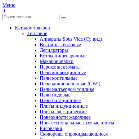
Меню
0
Каталог товаров
Тепловое
Аппараты Sous Vide (Су вид)
Витрины тепловые
Дегидраторы
Котлы пищеварочные
Макароноварки
Пароконвектоматы
Печи конвекционные
Печи коптильные
Печи микроволновые (СВЧ)
Печи на твердом топливе
Печи подовые
Печи ротационные
Плиты индукционные
Плиты электрические
Поверхности жарочные
Профессиональные газовые плиты
Рисоварки
Сковороды опрокидывающиеся