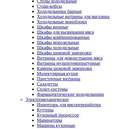
Столы холодильные
Суши-кейсы
Холодильники барные
Холодильные витрины для магазина
Холодильные моноблоки
Шкафы винные
Шкафы для вызревания мяса
Шкафы комбинированные
Шкафы морозильные
Шкафы холодильные
Шкафы шоковой заморозки
Витрины для демонстрации мяса
Витрины мультитемпературные
Камеры шоковой заморозки
Молекулярная кухня
Пристенные витрины
Саладетты
Сплит-системы
Фармацевтические холодильники
Электромеханическое
Инвентарь для мясопереработки
Куттеры
Кухонный процессор
Маринаторы
Машины кухонные