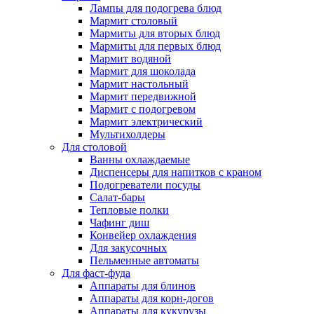
Лампы для подогрева блюд
Мармит столовый
Мармиты для вторых блюд
Мармиты для первых блюд
Мармит водяной
Мармит для шоколада
Мармит настольный
Мармит передвижной
Мармит с подогревом
Мармит электрический
Мультихолдеры
Для столовой
Ванны охлаждаемые
Диспенсеры для напитков с краном
Подогреватели посуды
Салат-бары
Тепловые полки
Чафинг диш
Конвейер охлаждения
Для закусочных
Пельменные автоматы
Для фаст-фуда
Аппараты для блинов
Аппараты для корн-догов
Аппараты для кукурузы