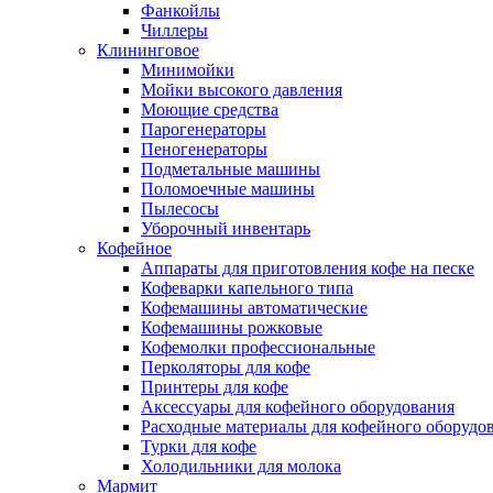
Фанкойлы
Чиллеры
Клининговое
Минимойки
Мойки высокого давления
Моющие средства
Парогенераторы
Пеногенераторы
Подметальные машины
Поломоечные машины
Пылесосы
Уборочный инвентарь
Кофейное
Аппараты для приготовления кофе на песке
Кофеварки капельного типа
Кофемашины автоматические
Кофемашины рожковые
Кофемолки профессиональные
Перколяторы для кофе
Принтеры для кофе
Аксессуары для кофейного оборудования
Расходные материалы для кофейного оборудо
Турки для кофе
Холодильники для молока
Мармит