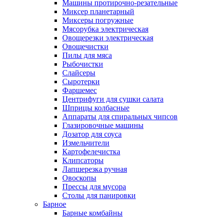
Машины протирочно-резательные
Миксер планетарный
Миксеры погружные
Мясорубка электрическая
Овощерезки электрическая
Овощечистки
Пилы для мяса
Рыбочистки
Слайсеры
Сыротерки
Фаршемес
Центрифуги для сушки салата
Шприцы колбасные
Аппараты для спиральных чипсов
Глазировочные машины
Дозатор для соуса
Измельчители
Картофелечистка
Клипсаторы
Лапшерезка ручная
Овоскопы
Прессы для мусора
Столы для панировки
Барное
Барные комбайны