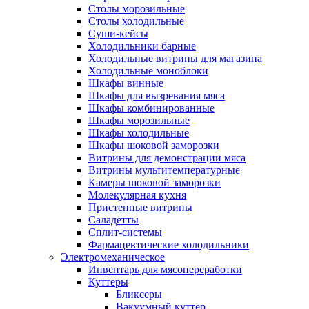
Столы морозильные
Столы холодильные
Суши-кейсы
Холодильники барные
Холодильные витрины для магазина
Холодильные моноблоки
Шкафы винные
Шкафы для вызревания мяса
Шкафы комбинированные
Шкафы морозильные
Шкафы холодильные
Шкафы шоковой заморозки
Витрины для демонстрации мяса
Витрины мультитемпературные
Камеры шоковой заморозки
Молекулярная кухня
Пристенные витрины
Саладетты
Сплит-системы
Фармацевтические холодильники
Электромеханическое
Инвентарь для мясопереработки
Куттеры
Бликсеры
Вакуумный куттер