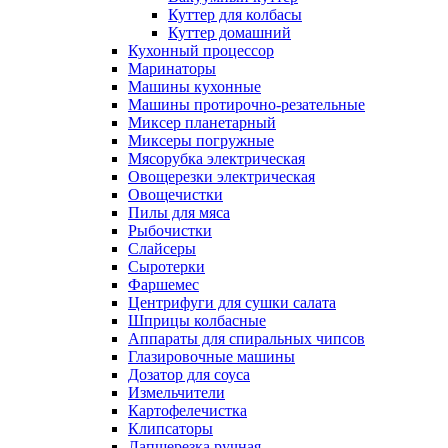
Куттер для колбасы
Куттер домашний
Кухонный процессор
Маринаторы
Машины кухонные
Машины протирочно-резательные
Миксер планетарный
Миксеры погружные
Мясорубка электрическая
Овощерезки электрическая
Овощечистки
Пилы для мяса
Рыбочистки
Слайсеры
Сыротерки
Фаршемес
Центрифуги для сушки салата
Шприцы колбасные
Аппараты для спиральных чипсов
Глазировочные машины
Дозатор для соуса
Измельчители
Картофелечистка
Клипсаторы
Лапшерезка ручная