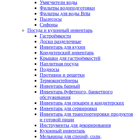
Умягчители воды
Фильтры водоподготовки
Фильтры для воды Brita
Пылесосы
Сифоны
Посуда и кухонный инвентарь
Гастроёмкости
Доски разделочные
Инвентарь для кухни
Кондитерский инвентарь
Крышки для гастроёмкостей
Наплитная посуда
Подносы
Противни и решетки
Термоконтейнеры
Инвентарь барный
Инвентарь буфетного, банкетного
обслуживания
Инвентарь для пекарен и кондитерских
Инвентарь для сервировки
Инвентарь для транспортировки продуктов
и готовой пищи
Инструменты для декорирования
Кухонный инвентарь
Мельницы для специй, соли,