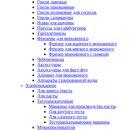
Грили лавовые
Грили прижимные
Грили роликовые для сосисок
Грили саламандра
Ножи для шаурмы
Прессы для гамбургеров
Тарталетницы
Фризеры для мороженого
Фризер для жареного мороженого
Фризер для мягкого мороженого
Фризер мороженого с помпой
Чебуречницы
Аксессуары
Аксессуары для фаст-фуд
Аппарат для мороженого
Аппараты газированной воды
Хлебопекарное
Для замеса текста
Для пасты
Тестораскаточные
Машины для производства пасты
Для крутого теста
Для слоеного теста
Тестораскатывающие машины
Мукопросеиватели