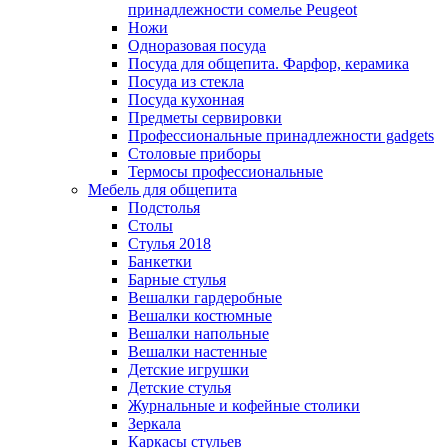
принадлежности сомелье Peugeot
Ножи
Одноразовая посуда
Посуда для общепита. Фарфор, керамика
Посуда из стекла
Посуда кухонная
Предметы сервировки
Профессиональные принадлежности gadgets
Столовые приборы
Термосы профессиональные
Мебель для общепита
Подстолья
Столы
Стулья 2018
Банкетки
Барные стулья
Вешалки гардеробные
Вешалки костюмные
Вешалки напольные
Вешалки настенные
Детские игрушки
Детские стулья
Журнальные и кофейные столики
Зеркала
Каркасы стульев