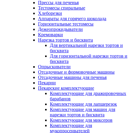
Прессы для печенья
Тестомесы спиральные
Хлеборезки
Аппараты для горячего шоколада
Горизонтальные тестомесы
Дежеопрокидыватели
Кремоварки
Нарезка тортов и бисквита
Для вертикальной нарезки тортов и
бисквита
Для горизонтальной нарезки тортов и
бисквита
Опрыскиватели
Отсадочные и формовочные машины
Отсадочные машины для печенья
Пекарни
Пекарские комплектующие
Комплектующие для дражировочных
барабанов
Комплектующие для лапшерезок
Комплектующие для машин для
нарезки тортов и бисквита
Комплектующие для миксеров
Комплектующие для
мукопросеивателей