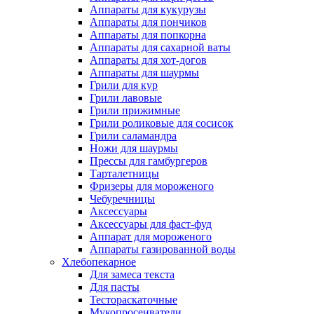
Аппараты для кукурузы
Аппараты для пончиков
Аппараты для попкорна
Аппараты для сахарной ваты
Аппараты для хот-догов
Аппараты для шаурмы
Грили для кур
Грили лавовые
Грили прижимные
Грили роликовые для сосисок
Грили саламандра
Ножи для шаурмы
Прессы для гамбургеров
Тарталетницы
Фризеры для мороженого
Чебуречницы
Аксессуары
Аксессуары для фаст-фуд
Аппарат для мороженого
Аппараты газированной воды
Хлебопекарное
Для замеса текста
Для пасты
Тестораскаточные
Мукопросеиватели