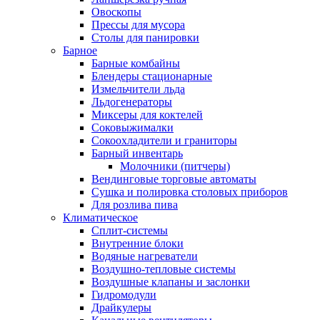
Овоскопы
Прессы для мусора
Столы для панировки
Барное
Барные комбайны
Блендеры стационарные
Измельчители льда
Льдогенераторы
Миксеры для коктелей
Соковыжималки
Сокоохладители и граниторы
Барный инвентарь
Молочники (питчеры)
Вендинговые торговые автоматы
Сушка и полировка столовых приборов
Для розлива пива
Климатическое
Сплит-системы
Внутренние блоки
Водяные нагреватели
Воздушно-тепловые системы
Воздушные клапаны и заслонки
Гидромодули
Драйкулеры