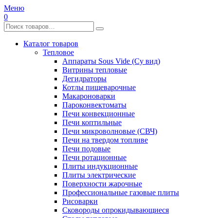
Меню
0
Каталог товаров
Тепловое
Аппараты Sous Vide (Су вид)
Витрины тепловые
Дегидраторы
Котлы пищеварочные
Макароноварки
Пароконвектоматы
Печи конвекционные
Печи коптильные
Печи микроволновые (СВЧ)
Печи на твердом топливе
Печи подовые
Печи ротационные
Плиты индукционные
Плиты электрические
Поверхности жарочные
Профессиональные газовые плиты
Рисоварки
Сковороды опрокидывающиеся