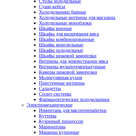
Столы холодильные
Суши-кейсы
Холодильники барные
Холодильные витрины для магазина
Холодильные моноблоки
Шкафы винные
Шкафы для вызревания мяса
Шкафы комбинированные
Шкафы морозильные
Шкафы холодильные
Шкафы шоковой заморозки
Витрины для демонстрации мяса
Витрины мультитемпературные
Камеры шоковой заморозки
Молекулярная кухня
Пристенные витрины
Саладетты
Сплит-системы
Фармацевтические холодильники
Электромеханическое
Инвентарь для мясопереработки
Куттеры
Кухонный процессор
Маринаторы
Машины кухонные