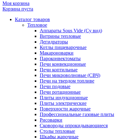
Моя корзина
Корзина пуста
Каталог товаров
Тепловое
Аппараты Sous Vide (Су вид)
Витрины тепловые
Дегидраторы
Котлы пищеварочные
Макароноварки
Пароконвектоматы
Печи конвекционные
Печи коптильные
Печи микроволновые (СВЧ)
Печи на твердом топливе
Печи подовые
Печи ротационные
Плиты индукционные
Плиты электрические
Поверхности жарочные
Профессиональные газовые плиты
Рисоварки
Сковороды опрокидывающиеся
Столы тепловые
Шкафы жарочные