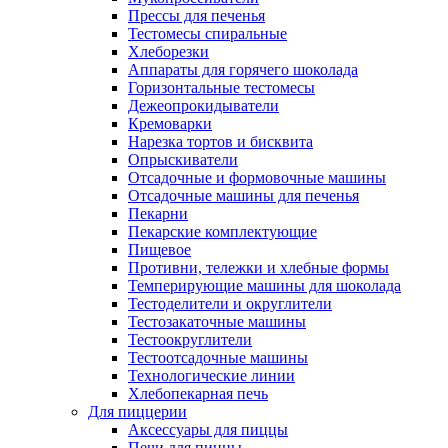
Прессы для печенья
Тестомесы спиральные
Хлеборезки
Аппараты для горячего шоколада
Горизонтальные тестомесы
Дежеопрокидыватели
Кремоварки
Нарезка тортов и бисквита
Опрыскиватели
Отсадочные и формовочные машины
Отсадочные машины для печенья
Пекарни
Пекарские комплектующие
Пищевое
Противни, тележки и хлебные формы
Темперирующие машины для шоколада
Тестоделители и округлители
Тестозакаточные машины
Тестоокруглители
Тестоотсадочные машины
Технологические линии
Хлебопекарная печь
Для пиццерии
Аксессуары для пиццы
Печи для пиццы