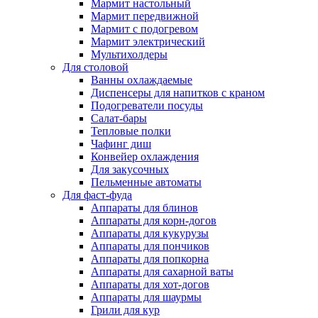
Мармит настольный
Мармит передвижной
Мармит с подогревом
Мармит электрический
Мультихолдеры
Для столовой
Ванны охлаждаемые
Диспенсеры для напитков с краном
Подогреватели посуды
Салат-бары
Тепловые полки
Чафинг диш
Конвейер охлаждения
Для закусочных
Пельменные автоматы
Для фаст-фуда
Аппараты для блинов
Аппараты для корн-догов
Аппараты для кукурузы
Аппараты для пончиков
Аппараты для попкорна
Аппараты для сахарной ваты
Аппараты для хот-догов
Аппараты для шаурмы
Грили для кур