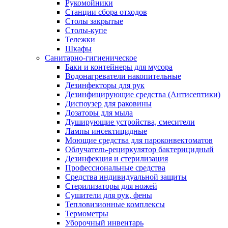
Рукомойники
Станции сбора отходов
Столы закрытые
Столы-купе
Тележки
Шкафы
Санитарно-гигиеническое
Баки и контейнеры для мусора
Водонагреватели накопительные
Дезинфекторы для рук
Дезинфицирующие средства (Антисептики)
Диспоузер для раковины
Дозаторы для мыла
Душирующие устройства, смесители
Лампы инсектицидные
Моющие средства для пароконвектоматов
Облучатель-рециркулятор бактерицидный
Дезинфекция и стерилизация
Профессиональные средства
Средства индивидуальной защиты
Стерилизаторы для ножей
Сушители для рук, фены
Тепловизионные комплексы
Термометры
Уборочный инвентарь