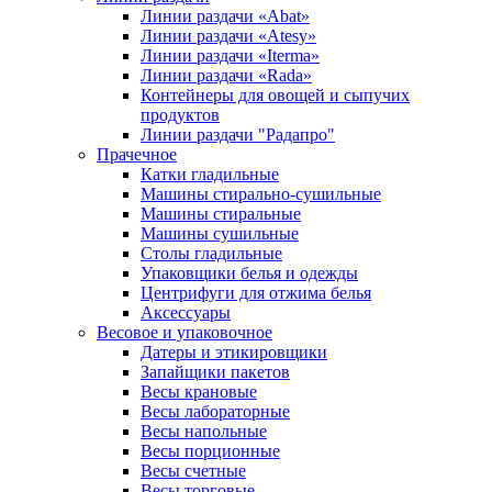
Линии раздачи «Abat»
Линии раздачи «Atesy»
Линии раздачи «Iterma»
Линии раздачи «Rada»
Контейнеры для овощей и сыпучих
продуктов
Линии раздачи "Радапро"
Прачечное
Катки гладильные
Машины стирально-сушильные
Машины стиральные
Машины сушильные
Столы гладильные
Упаковщики белья и одежды
Центрифуги для отжима белья
Аксессуары
Весовое и упаковочное
Датеры и этикировщики
Запайщики пакетов
Весы крановые
Весы лабораторные
Весы напольные
Весы порционные
Весы счетные
Весы торговые