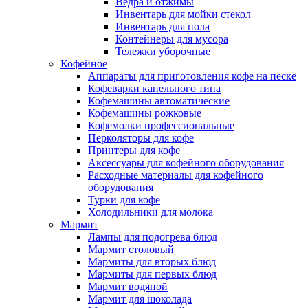
Ведра и отжимы
Инвентарь для мойки стекол
Инвентарь для пола
Контейнеры для мусора
Тележки уборочные
Кофейное
Аппараты для приготовления кофе на песке
Кофеварки капельного типа
Кофемашины автоматические
Кофемашины рожковые
Кофемолки профессиональные
Перколяторы для кофе
Принтеры для кофе
Аксессуары для кофейного оборудования
Расходные материалы для кофейного
оборудования
Турки для кофе
Холодильники для молока
Мармит
Лампы для подогрева блюд
Мармит столовый
Мармиты для вторых блюд
Мармиты для первых блюд
Мармит водяной
Мармит для шоколада