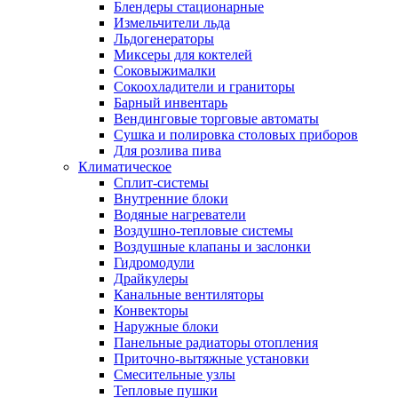
Блендеры стационарные
Измельчители льда
Льдогенераторы
Миксеры для коктелей
Соковыжималки
Сокоохладители и граниторы
Барный инвентарь
Вендинговые торговые автоматы
Сушка и полировка столовых приборов
Для розлива пива
Климатическое
Сплит-системы
Внутренние блоки
Водяные нагреватели
Воздушно-тепловые системы
Воздушные клапаны и заслонки
Гидромодули
Драйкулеры
Канальные вентиляторы
Конвекторы
Наружные блоки
Панельные радиаторы отопления
Приточно-вытяжные установки
Смесительные узлы
Тепловые пушки