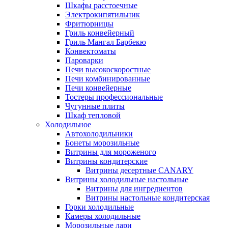
Шкафы расстоечные
Электрокипятильник
Фритюрницы
Гриль конвейерный
Гриль Мангал Барбекю
Конвектоматы
Пароварки
Печи высокоскоростные
Печи комбинированные
Печи конвейерные
Тостеры профессиональные
Чугунные плиты
Шкаф тепловой
Холодильное
Автохолодильники
Бонеты морозильные
Витрины для мороженого
Витрины кондитерские
Витрины десертные CANARY
Витрины холодильные настольные
Витрины для ингредиентов
Витрины настольные кондитерская
Горки холодильные
Камеры холодильные
Морозильные лари