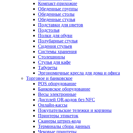
Компакт-прихожие
Обеденные группы
Обеденные столы
Обеденные стулья
Подставки для цветов
Подстолья
Полки для обуви
Полубарные стулья
Сидения стульев
Системы хранения
Столешницы
Стулья для кафе
Табуреты
Эргономичные кресла для дома и офиса
Торговое и банковское
POS оборудование
Банковское оборудование
Весы электронные
Дисплей QR-кодов без NFC
Онлайн-кассы
Покупательские тележки и корзины
Принтеры этикеток
Сканеры штрих-кода
Терминалы сбора данных
Чековые принтеры