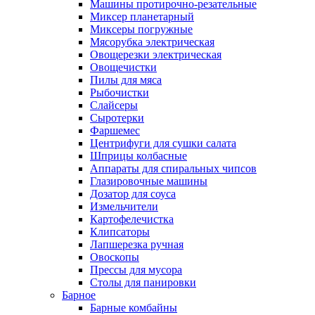
Машины протирочно-резательные
Миксер планетарный
Миксеры погружные
Мясорубка электрическая
Овощерезки электрическая
Овощечистки
Пилы для мяса
Рыбочистки
Слайсеры
Сыротерки
Фаршемес
Центрифуги для сушки салата
Шприцы колбасные
Аппараты для спиральных чипсов
Глазировочные машины
Дозатор для соуса
Измельчители
Картофелечистка
Клипсаторы
Лапшерезка ручная
Овоскопы
Прессы для мусора
Столы для панировки
Барное
Барные комбайны