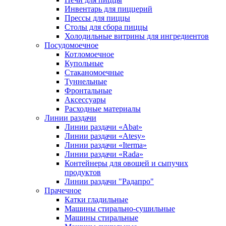
Инвентарь для пиццерий
Прессы для пиццы
Столы для сбора пиццы
Холодильные витрины для ингредиентов
Посудомоечное
Котломоечное
Купольные
Стаканомоечные
Туннельные
Фронтальные
Аксессуары
Расходные материалы
Линии раздачи
Линии раздачи «Abat»
Линии раздачи «Atesy»
Линии раздачи «Iterma»
Линии раздачи «Rada»
Контейнеры для овощей и сыпучих
продуктов
Линии раздачи "Радапро"
Прачечное
Катки гладильные
Машины стирально-сушильные
Машины стиральные