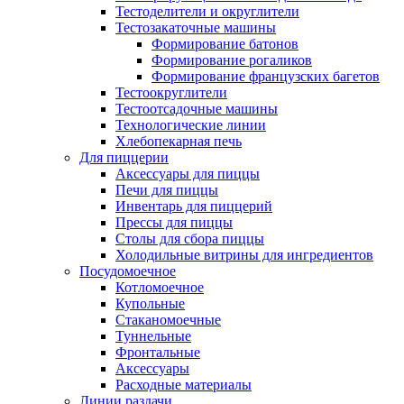
Тестоделители и округлители
Тестозакаточные машины
Формирование батонов
Формирование рогаликов
Формирование французских багетов
Тестоокруглители
Тестоотсадочные машины
Технологические линии
Хлебопекарная печь
Для пиццерии
Аксессуары для пиццы
Печи для пиццы
Инвентарь для пиццерий
Прессы для пиццы
Столы для сбора пиццы
Холодильные витрины для ингредиентов
Посудомоечное
Котломоечное
Купольные
Стаканомоечные
Туннельные
Фронтальные
Аксессуары
Расходные материалы
Линии раздачи