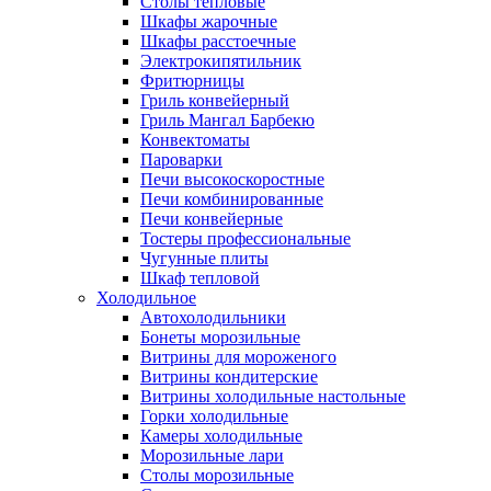
Столы тепловые
Шкафы жарочные
Шкафы расстоечные
Электрокипятильник
Фритюрницы
Гриль конвейерный
Гриль Мангал Барбекю
Конвектоматы
Пароварки
Печи высокоскоростные
Печи комбинированные
Печи конвейерные
Тостеры профессиональные
Чугунные плиты
Шкаф тепловой
Холодильное
Автохолодильники
Бонеты морозильные
Витрины для мороженого
Витрины кондитерские
Витрины холодильные настольные
Горки холодильные
Камеры холодильные
Морозильные лари
Столы морозильные