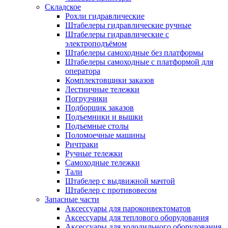
Складское
Рохли гидравлические
Штабелеры гидравлические ручные
Штабелеры гидравлические с
электроподъёмом
Штабелеры самоходные без платформы
Штабелеры самоходные с платформой для
оператора
Комплектовщики заказов
Лестничные тележки
Погрузчики
Подборщик заказов
Подъемники и вышки
Подъемные столы
Поломоечные машины
Ричтраки
Ручные тележки
Самоходные тележки
Тали
Штабелер с выдвижной мачтой
Штабелер с противовесом
Запасные части
Аксессуары для пароконвектоматов
Аксессуары для теплового оборудования
Аксессуары для холодильного оборудования