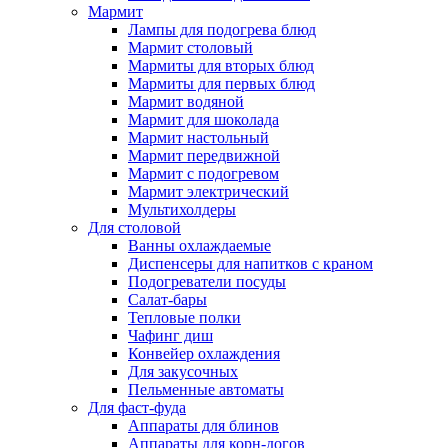
Мармит
Лампы для подогрева блюд
Мармит столовый
Мармиты для вторых блюд
Мармиты для первых блюд
Мармит водяной
Мармит для шоколада
Мармит настольный
Мармит передвижной
Мармит с подогревом
Мармит электрический
Мультихолдеры
Для столовой
Ванны охлаждаемые
Диспенсеры для напитков с краном
Подогреватели посуды
Салат-бары
Тепловые полки
Чафинг диш
Конвейер охлаждения
Для закусочных
Пельменные автоматы
Для фаст-фуда
Аппараты для блинов
Аппараты для корн-догов