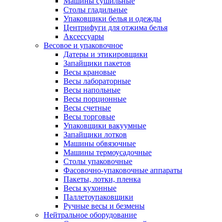
Машины сушильные
Столы гладильные
Упаковщики белья и одежды
Центрифуги для отжима белья
Аксессуары
Весовое и упаковочное
Датеры и этикировщики
Запайщики пакетов
Весы крановые
Весы лабораторные
Весы напольные
Весы порционные
Весы счетные
Весы торговые
Упаковщики вакуумные
Запайщики лотков
Машины обвязочные
Машины термоусадочные
Столы упаковочные
Фасовочно-упаковочные аппараты
Пакеты, лотки, пленка
Весы кухонные
Паллетоупаковщики
Ручные весы и безмены
Нейтральное оборудование