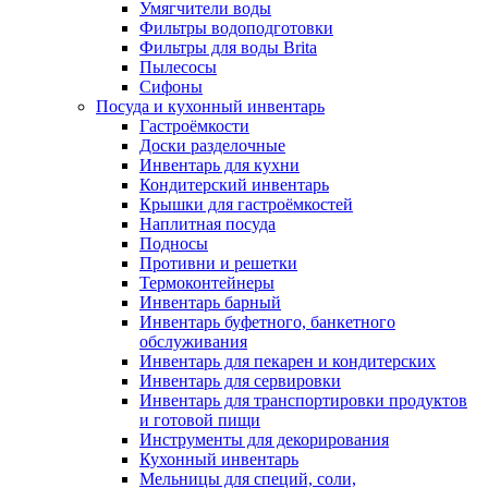
Умягчители воды
Фильтры водоподготовки
Фильтры для воды Brita
Пылесосы
Сифоны
Посуда и кухонный инвентарь
Гастроёмкости
Доски разделочные
Инвентарь для кухни
Кондитерский инвентарь
Крышки для гастроёмкостей
Наплитная посуда
Подносы
Противни и решетки
Термоконтейнеры
Инвентарь барный
Инвентарь буфетного, банкетного
обслуживания
Инвентарь для пекарен и кондитерских
Инвентарь для сервировки
Инвентарь для транспортировки продуктов
и готовой пищи
Инструменты для декорирования
Кухонный инвентарь
Мельницы для специй, соли,