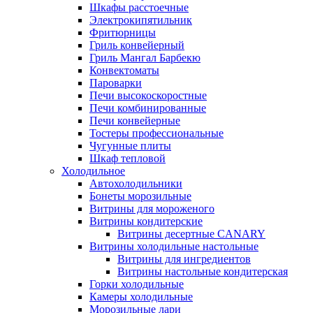
Шкафы расстоечные
Электрокипятильник
Фритюрницы
Гриль конвейерный
Гриль Мангал Барбекю
Конвектоматы
Пароварки
Печи высокоскоростные
Печи комбинированные
Печи конвейерные
Тостеры профессиональные
Чугунные плиты
Шкаф тепловой
Холодильное
Автохолодильники
Бонеты морозильные
Витрины для мороженого
Витрины кондитерские
Витрины десертные CANARY
Витрины холодильные настольные
Витрины для ингредиентов
Витрины настольные кондитерская
Горки холодильные
Камеры холодильные
Морозильные лари