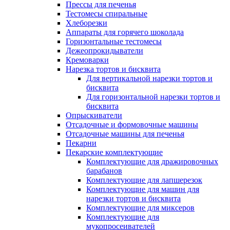
Прессы для печенья
Тестомесы спиральные
Хлеборезки
Аппараты для горячего шоколада
Горизонтальные тестомесы
Дежеопрокидыватели
Кремоварки
Нарезка тортов и бисквита
Для вертикальной нарезки тортов и
бисквита
Для горизонтальной нарезки тортов и
бисквита
Опрыскиватели
Отсадочные и формовочные машины
Отсадочные машины для печенья
Пекарни
Пекарские комплектующие
Комплектующие для дражировочных
барабанов
Комплектующие для лапшерезок
Комплектующие для машин для
нарезки тортов и бисквита
Комплектующие для миксеров
Комплектующие для
мукопросеивателей