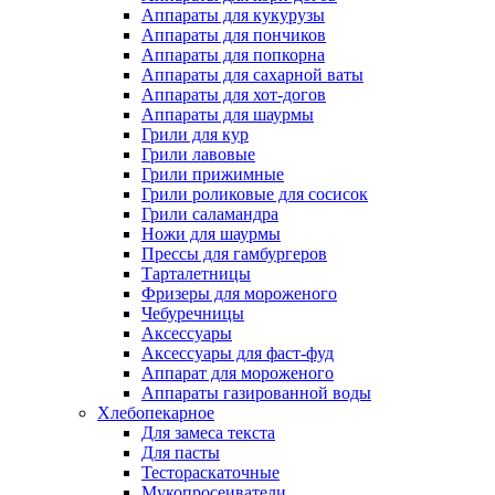
Аппараты для кукурузы
Аппараты для пончиков
Аппараты для попкорна
Аппараты для сахарной ваты
Аппараты для хот-догов
Аппараты для шаурмы
Грили для кур
Грили лавовые
Грили прижимные
Грили роликовые для сосисок
Грили саламандра
Ножи для шаурмы
Прессы для гамбургеров
Тарталетницы
Фризеры для мороженого
Чебуречницы
Аксессуары
Аксессуары для фаст-фуд
Аппарат для мороженого
Аппараты газированной воды
Хлебопекарное
Для замеса текста
Для пасты
Тестораскаточные
Мукопросеиватели