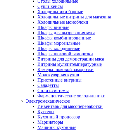
Столы холодильные
Суши-кейсы
Холодильники барные
Холодильные витрины для магазина
Холодильные моноблоки
Шкафы винные
Шкафы для вызревания мяса
Шкафы комбинированные
Шкафы морозильные
Шкафы холодильные
Шкафы шоковой заморозки
Витрины для демонстрации мяса
Витрины мультитемпературные
Камеры шоковой заморозки
Молекулярная кухня
Пристенные витрины
Саладетты
Сплит-системы
Фармацевтические холодильники
Электромеханическое
Инвентарь для мясопереработки
Куттеры
Кухонный процессор
Маринаторы
Машины кухонные