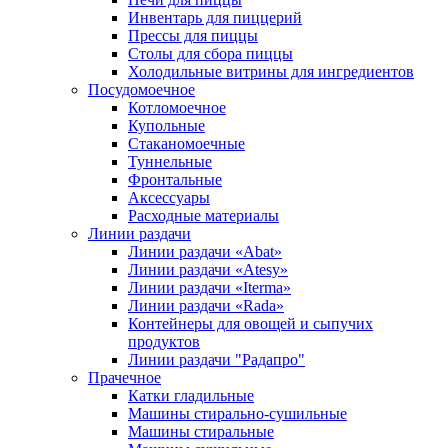
Инвентарь для пиццерий
Прессы для пиццы
Столы для сбора пиццы
Холодильные витрины для ингредиентов
Посудомоечное
Котломоечное
Купольные
Стаканомоечные
Туннельные
Фронтальные
Аксессуары
Расходные материалы
Линии раздачи
Линии раздачи «Abat»
Линии раздачи «Atesy»
Линии раздачи «Iterma»
Линии раздачи «Rada»
Контейнеры для овощей и сыпучих
продуктов
Линии раздачи "Радапро"
Прачечное
Катки гладильные
Машины стирально-сушильные
Машины стиральные