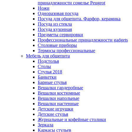
принадлежности сомелье Peugeot
Ножи
Одноразовая посуда
Посуда для общепита. Фарфор, керамика
Посуда из стекла
Посуда кухонная
Предметы сервировки
Профессиональные принадлежности gadgets
Столовые приборы
Термосы профессиональные
Мебель для общепита
Подстолья
Столы
Стулья 2018
Банкетки
Барные стулья
Вешалки гардеробные
Вешалки костюмные
Вешалки напольные
Вешалки настенные
Детские игрушки
Детские стулья
Журнальные и кофейные столики
Зеркала
Каркасы стульев