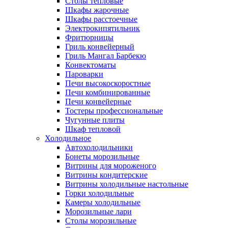
Столы тепловые
Шкафы жарочные
Шкафы расстоечные
Электрокипятильник
Фритюрницы
Гриль конвейерный
Гриль Мангал Барбекю
Конвектоматы
Пароварки
Печи высокоскоростные
Печи комбинированные
Печи конвейерные
Тостеры профессиональные
Чугунные плиты
Шкаф тепловой
Холодильное
Автохолодильники
Бонеты морозильные
Витрины для мороженого
Витрины кондитерские
Витрины холодильные настольные
Горки холодильные
Камеры холодильные
Морозильные лари
Столы морозильные