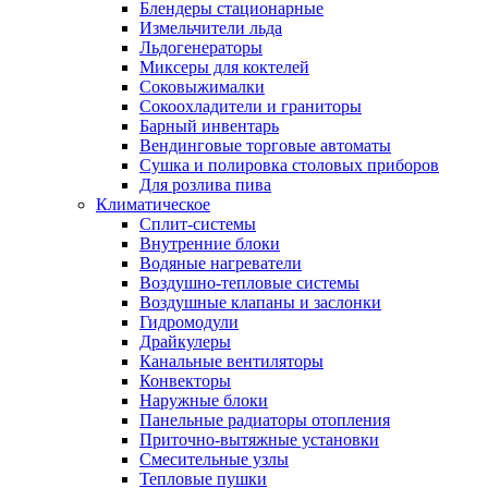
Блендеры стационарные
Измельчители льда
Льдогенераторы
Миксеры для коктелей
Соковыжималки
Сокоохладители и граниторы
Барный инвентарь
Вендинговые торговые автоматы
Сушка и полировка столовых приборов
Для розлива пива
Климатическое
Сплит-системы
Внутренние блоки
Водяные нагреватели
Воздушно-тепловые системы
Воздушные клапаны и заслонки
Гидромодули
Драйкулеры
Канальные вентиляторы
Конвекторы
Наружные блоки
Панельные радиаторы отопления
Приточно-вытяжные установки
Смесительные узлы
Тепловые пушки