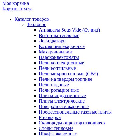
Моя корзина
Корзина пуста
Каталог товаров
Тепловое
Аппараты Sous Vide (Су вид)
Витрины тепловые
Дегидраторы
Котлы пищеварочные
Макароноварки
Пароконвектоматы
Печи конвекционные
Печи коптильные
Печи микроволновые (СВЧ)
Печи на твердом топливе
Печи подовые
Печи ротационные
Плиты индукционные
Плиты электрические
Поверхности жарочные
Профессиональные газовые плиты
Рисоварки
Сковороды опрокидывающиеся
Столы тепловые
Шкафы жарочные