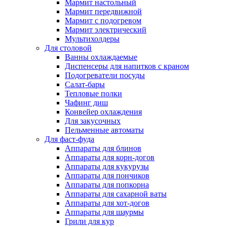
Мармит настольный
Мармит передвижной
Мармит с подогревом
Мармит электрический
Мультихолдеры
Для столовой
Ванны охлаждаемые
Диспенсеры для напитков с краном
Подогреватели посуды
Салат-бары
Тепловые полки
Чафинг диш
Конвейер охлаждения
Для закусочных
Пельменные автоматы
Для фаст-фуда
Аппараты для блинов
Аппараты для корн-догов
Аппараты для кукурузы
Аппараты для пончиков
Аппараты для попкорна
Аппараты для сахарной ваты
Аппараты для хот-догов
Аппараты для шаурмы
Грили для кур