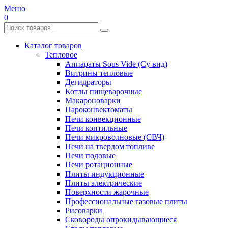
Меню
0
Каталог товаров
Тепловое
Аппараты Sous Vide (Су вид)
Витрины тепловые
Дегидраторы
Котлы пищеварочные
Макароноварки
Пароконвектоматы
Печи конвекционные
Печи коптильные
Печи микроволновые (СВЧ)
Печи на твердом топливе
Печи подовые
Печи ротационные
Плиты индукционные
Плиты электрические
Поверхности жарочные
Профессиональные газовые плиты
Рисоварки
Сковороды опрокидывающиеся