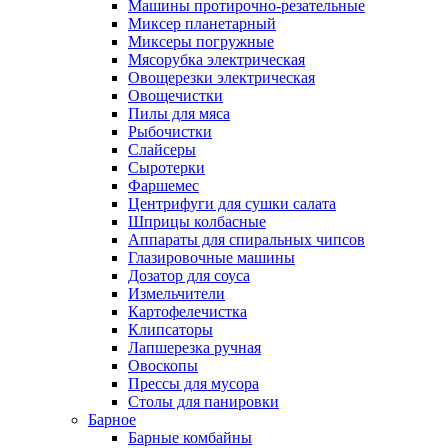
Машины протирочно-резательные
Миксер планетарный
Миксеры погружные
Мясорубка электрическая
Овощерезки электрическая
Овощечистки
Пилы для мяса
Рыбочистки
Слайсеры
Сыротерки
Фаршемес
Центрифуги для сушки салата
Шприцы колбасные
Аппараты для спиральных чипсов
Глазировочные машины
Дозатор для соуса
Измельчители
Картофелечистка
Клипсаторы
Лапшерезка ручная
Овоскопы
Прессы для мусора
Столы для панировки
Барное
Барные комбайны