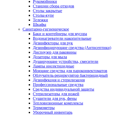
Рукомойники
Станции сбора отходов
Столы закрытые
Столы-купе
Тележки
Шкафы
Санитарно-гигиеническое
Баки и контейнеры для мусора
Водонагреватели накопительные
Дезинфекторы для рук
Дезинфицирующие средства (Антисептики)
Диспоузер для раковины
Дозаторы для мыла
Душирующие устройства, смесители
Лампы инсектицидные
Моющие средства для пароконвектоматов
Облучатель-рециркулятор бактерицидный
Дезинфекция и стерилизация
Профессиональные средства
Средства индивидуальной защиты
Стерилизаторы для ножей
Сушители для рук, фены
Тепловизионные комплексы
Термометры
Уборочный инвентарь