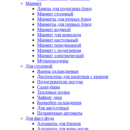
Мармит
Лампы для подогрева блюд
Мармит столовый
Мармиты для вторых блюд
Мармиты для первых блюд
Мармит водяной
Мармит для шоколада
Мармит настольный
Мармит передвижной
Мармит с подогревом
Мармит электрический
Мультихолдеры
Для столовой
Ванны охлаждаемые
Диспенсеры для напитков с краном
Подогреватели посуды
Салат-бары
Тепловые полки
Чафинг диш
Конвейер охлаждения
Для закусочных
Пельменные автоматы
Для фаст-фуда
Аппараты для блинов
Аппараты для корн-догов