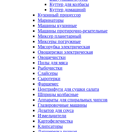
Куттер для колбасы
Куттер домашний
Кухонный процессор
Маринаторы
Машины кухонные
Машины протирочно-резательные
Миксер планетарный
Миксеры погружные
Мясорубка электрическая
Овощерезки электрическая
Овощечистки
Пилы для мяса
Рыбочистки
Слайсеры
Сыротерки
Фаршемес
Центрифуги для сушки салата
Шприцы колбасные
Аппараты для спиральных чипсов
Глазировочные машины
Дозатор для соуса
Измельчители
Картофелечистка
Клипсаторы
Лапшерезка ручная