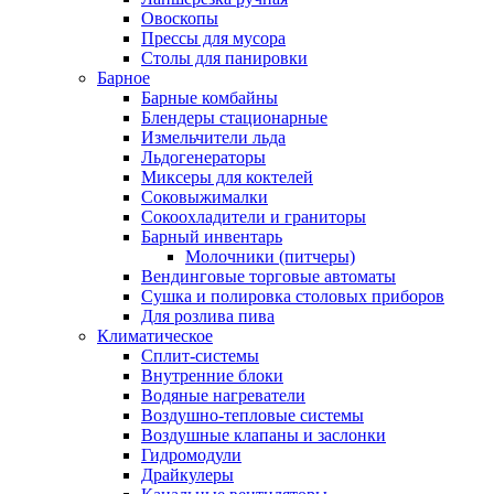
Овоскопы
Прессы для мусора
Столы для панировки
Барное
Барные комбайны
Блендеры стационарные
Измельчители льда
Льдогенераторы
Миксеры для коктелей
Соковыжималки
Сокоохладители и граниторы
Барный инвентарь
Молочники (питчеры)
Вендинговые торговые автоматы
Сушка и полировка столовых приборов
Для розлива пива
Климатическое
Сплит-системы
Внутренние блоки
Водяные нагреватели
Воздушно-тепловые системы
Воздушные клапаны и заслонки
Гидромодули
Драйкулеры