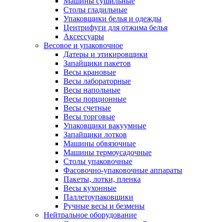
Машины сушильные
Столы гладильные
Упаковщики белья и одежды
Центрифуги для отжима белья
Аксессуары
Весовое и упаковочное
Датеры и этикировщики
Запайщики пакетов
Весы крановые
Весы лабораторные
Весы напольные
Весы порционные
Весы счетные
Весы торговые
Упаковщики вакуумные
Запайщики лотков
Машины обвязочные
Машины термоусадочные
Столы упаковочные
Фасовочно-упаковочные аппараты
Пакеты, лотки, пленка
Весы кухонные
Паллетоупаковщики
Ручные весы и безмены
Нейтральное оборудование