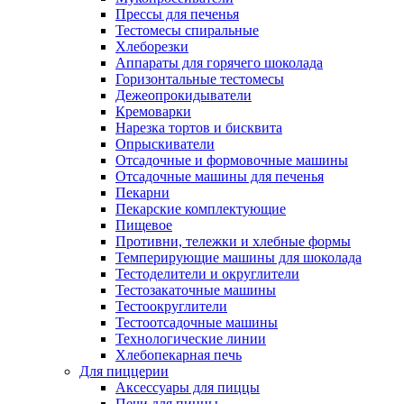
Прессы для печенья
Тестомесы спиральные
Хлеборезки
Аппараты для горячего шоколада
Горизонтальные тестомесы
Дежеопрокидыватели
Кремоварки
Нарезка тортов и бисквита
Опрыскиватели
Отсадочные и формовочные машины
Отсадочные машины для печенья
Пекарни
Пекарские комплектующие
Пищевое
Противни, тележки и хлебные формы
Темперирующие машины для шоколада
Тестоделители и округлители
Тестозакаточные машины
Тестоокруглители
Тестоотсадочные машины
Технологические линии
Хлебопекарная печь
Для пиццерии
Аксессуары для пиццы
Печи для пиццы