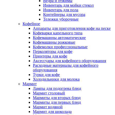
Ведра и отжимы
Инвентарь для мойки стекол
Инвентарь для пола
Контейнеры для мусора
Тележки уборочные
Кофейное
Аппараты для приготовления кофе на песке
Кофеварки капельного типа
Кофемашины автоматические
Кофемашины рожковые
Кофемолки профессиональные
Перколяторы для кофе
Принтеры для кофе
Аксессуары для кофейного оборудования
Расходные материалы для кофейного
оборудования
Турки для кофе
Холодильники для молока
Мармит
Лампы для подогрева блюд
Мармит столовый
Мармиты для вторых блюд
Мармиты для первых блюд
Мармит водяной
Мармит для шоколада