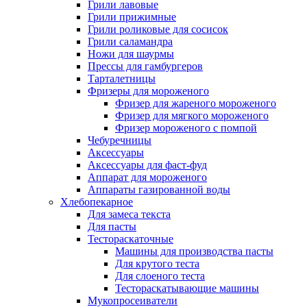
Грили лавовые
Грили прижимные
Грили роликовые для сосисок
Грили саламандра
Ножи для шаурмы
Прессы для гамбургеров
Тарталетницы
Фризеры для мороженого
Фризер для жареного мороженого
Фризер для мягкого мороженого
Фризер мороженого с помпой
Чебуречницы
Аксессуары
Аксессуары для фаст-фуд
Аппарат для мороженого
Аппараты газированной воды
Хлебопекарное
Для замеса текста
Для пасты
Тестораскаточные
Машины для производства пасты
Для крутого теста
Для слоеного теста
Тестораскатывающие машины
Мукопросеиватели