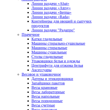
Линии раздачи «Abat»
Линии раздачи «Atesy»
Линии раздачи «Iterma»
Линии раздачи «Rada»
Контейнеры для овощей и сыпучих
продуктов
Линии раздачи "Радапро"
Прачечное
Катки гладильные
Машины стирально-сушильные
Машины стиральные
Машины сушильные
Столы гладильные
Упаковщики белья и одежды
Центрифуги для отжима белья
Аксессуары
Весовое и упаковочное
Датеры и этикировщики
Запайщики пакетов
Весы крановые
Весы лабораторные
Весы напольные
Весы порционные
Весы счетные
Весы торговые