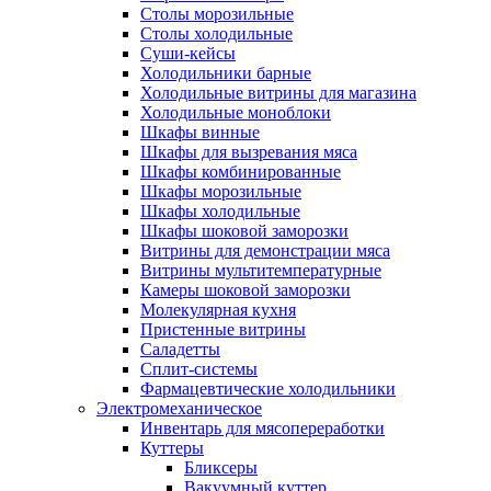
Столы морозильные
Столы холодильные
Суши-кейсы
Холодильники барные
Холодильные витрины для магазина
Холодильные моноблоки
Шкафы винные
Шкафы для вызревания мяса
Шкафы комбинированные
Шкафы морозильные
Шкафы холодильные
Шкафы шоковой заморозки
Витрины для демонстрации мяса
Витрины мультитемпературные
Камеры шоковой заморозки
Молекулярная кухня
Пристенные витрины
Саладетты
Сплит-системы
Фармацевтические холодильники
Электромеханическое
Инвентарь для мясопереработки
Куттеры
Бликсеры
Вакуумный куттер