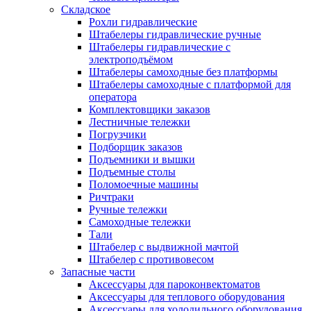
Складское
Рохли гидравлические
Штабелеры гидравлические ручные
Штабелеры гидравлические с
электроподъёмом
Штабелеры самоходные без платформы
Штабелеры самоходные с платформой для
оператора
Комплектовщики заказов
Лестничные тележки
Погрузчики
Подборщик заказов
Подъемники и вышки
Подъемные столы
Поломоечные машины
Ричтраки
Ручные тележки
Самоходные тележки
Тали
Штабелер с выдвижной мачтой
Штабелер с противовесом
Запасные части
Аксессуары для пароконвектоматов
Аксессуары для теплового оборудования
Аксессуары для холодильного оборудования