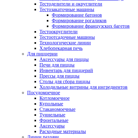
Тестоделители и округлители
Тестозакаточные машины
Формирование батонов
Формирование рогаликов
Формирование французских багетов
Тестоокруглители
Тестоотсадочные машины
Технологические линии
Хлебопекарная печь
Для пиццерии
Аксессуары для пиццы
Печи для пиццы
Инвентарь для пиццерий
Прессы для пиццы
Столы для сбора пиццы
Холодильные витрины для ингредиентов
Посудомоечное
Котломоечное
Купольные
Стаканомоечные
Туннельные
Фронтальные
Аксессуары
Расходные материалы
Линии раздачи