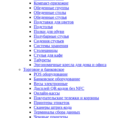
Компакт-прихожие
Обеденные группы
Обеденные столы
Обеденные стулья
Подставки для цветов
Подстолья
Полки для обуви
Полубарные стулья
Сидения стульев
Системы хранения
Столешницы
Стулья для кафе
Табуреты
Эргономичные кресла для дома и офиса
Торговое и банковское
POS оборудование
Банковское оборудование
Весы электронные
Дисплей QR-кодов без NFC
Онлайн-кассы
Покупательские тележки и корзины
Принтеры этикеток
Сканеры штрих-кода
Терминалы сбора данных
Чековые принтеры