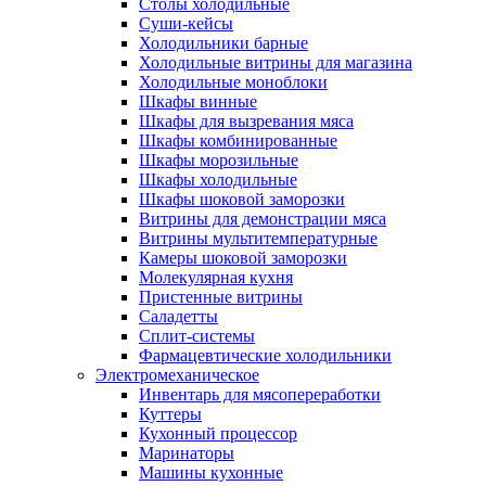
Столы холодильные
Суши-кейсы
Холодильники барные
Холодильные витрины для магазина
Холодильные моноблоки
Шкафы винные
Шкафы для вызревания мяса
Шкафы комбинированные
Шкафы морозильные
Шкафы холодильные
Шкафы шоковой заморозки
Витрины для демонстрации мяса
Витрины мультитемпературные
Камеры шоковой заморозки
Молекулярная кухня
Пристенные витрины
Саладетты
Сплит-системы
Фармацевтические холодильники
Электромеханическое
Инвентарь для мясопереработки
Куттеры
Кухонный процессор
Маринаторы
Машины кухонные