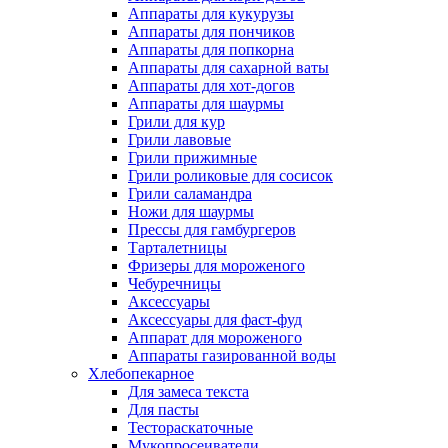
Аппараты для кукурузы
Аппараты для пончиков
Аппараты для попкорна
Аппараты для сахарной ваты
Аппараты для хот-догов
Аппараты для шаурмы
Грили для кур
Грили лавовые
Грили прижимные
Грили роликовые для сосисок
Грили саламандра
Ножи для шаурмы
Прессы для гамбургеров
Тарталетницы
Фризеры для мороженого
Чебуречницы
Аксессуары
Аксессуары для фаст-фуд
Аппарат для мороженого
Аппараты газированной воды
Хлебопекарное
Для замеса текста
Для пасты
Тестораскаточные
Мукопросеиватели