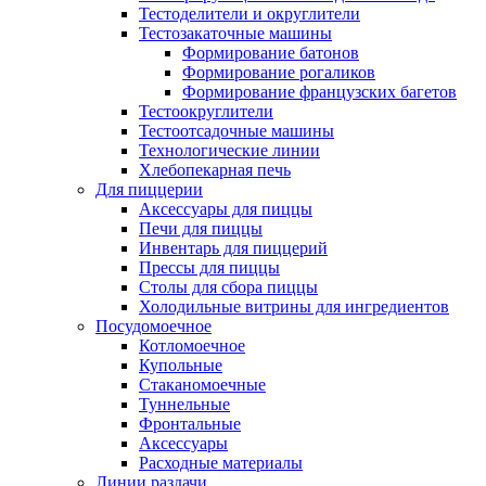
Тестоделители и округлители
Тестозакаточные машины
Формирование батонов
Формирование рогаликов
Формирование французских багетов
Тестоокруглители
Тестоотсадочные машины
Технологические линии
Хлебопекарная печь
Для пиццерии
Аксессуары для пиццы
Печи для пиццы
Инвентарь для пиццерий
Прессы для пиццы
Столы для сбора пиццы
Холодильные витрины для ингредиентов
Посудомоечное
Котломоечное
Купольные
Стаканомоечные
Туннельные
Фронтальные
Аксессуары
Расходные материалы
Линии раздачи