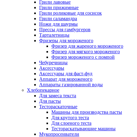
Грили лавовые
Грили прижимные
Грили роликовые для сосисок
Грили саламандра
Ножи для шаурмы
Прессы для гамбургеров
Тарталетницы
Фризеры для мороженого
Фризер для жареного мороженого
Фризер для мягкого мороженого
Фризер мороженого с помпой
Чебуречницы
Аксессуары
Аксессуары для фаст-фуд
Аппарат для мороженого
Аппараты газированной воды
Хлебопекарное
Для замеса текста
Для пасты
Тестораскаточные
Машины для производства пасты
Для крутого теста
Для слоеного теста
Тестораскатывающие машины
Мукопросеиватели