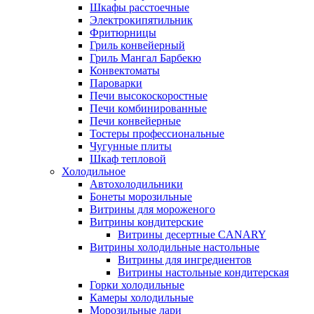
Шкафы расстоечные
Электрокипятильник
Фритюрницы
Гриль конвейерный
Гриль Мангал Барбекю
Конвектоматы
Пароварки
Печи высокоскоростные
Печи комбинированные
Печи конвейерные
Тостеры профессиональные
Чугунные плиты
Шкаф тепловой
Холодильное
Автохолодильники
Бонеты морозильные
Витрины для мороженого
Витрины кондитерские
Витрины десертные CANARY
Витрины холодильные настольные
Витрины для ингредиентов
Витрины настольные кондитерская
Горки холодильные
Камеры холодильные
Морозильные лари