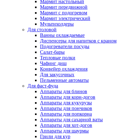
Мармит настольный
Мармит передвижной
Мармит с подогревом
Мармит электрический
Мультихолдеры
Для столовой
Ванны охлаждаемые
Диспенсеры для напитков с краном
Подогреватели посуды
Салат-бары
Тепловые полки
Чафинг диш
Конвейер охлаждения
Для закусочных
Пельменные автоматы
Для фаст-фуда
Аппараты для блинов
Аппараты для корн-догов
Аппараты для кукурузы
Аппараты для пончиков
Аппараты для попкорна
Аппараты для сахарной ваты
Аппараты для хот-догов
Аппараты для шаурмы
Грили для кур