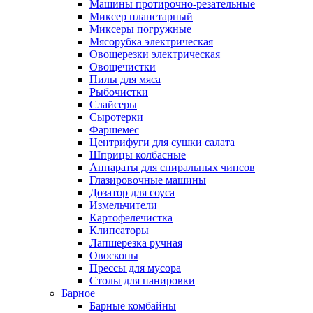
Машины протирочно-резательные
Миксер планетарный
Миксеры погружные
Мясорубка электрическая
Овощерезки электрическая
Овощечистки
Пилы для мяса
Рыбочистки
Слайсеры
Сыротерки
Фаршемес
Центрифуги для сушки салата
Шприцы колбасные
Аппараты для спиральных чипсов
Глазировочные машины
Дозатор для соуса
Измельчители
Картофелечистка
Клипсаторы
Лапшерезка ручная
Овоскопы
Прессы для мусора
Столы для панировки
Барное
Барные комбайны