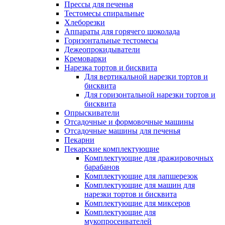
Прессы для печенья
Тестомесы спиральные
Хлеборезки
Аппараты для горячего шоколада
Горизонтальные тестомесы
Дежеопрокидыватели
Кремоварки
Нарезка тортов и бисквита
Для вертикальной нарезки тортов и
бисквита
Для горизонтальной нарезки тортов и
бисквита
Опрыскиватели
Отсадочные и формовочные машины
Отсадочные машины для печенья
Пекарни
Пекарские комплектующие
Комплектующие для дражировочных
барабанов
Комплектующие для лапшерезок
Комплектующие для машин для
нарезки тортов и бисквита
Комплектующие для миксеров
Комплектующие для
мукопросеивателей