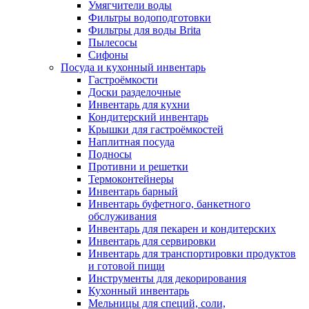
Умягчители воды
Фильтры водоподготовки
Фильтры для воды Brita
Пылесосы
Сифоны
Посуда и кухонный инвентарь
Гастроёмкости
Доски разделочные
Инвентарь для кухни
Кондитерский инвентарь
Крышки для гастроёмкостей
Наплитная посуда
Подносы
Противни и решетки
Термоконтейнеры
Инвентарь барный
Инвентарь буфетного, банкетного
обслуживания
Инвентарь для пекарен и кондитерских
Инвентарь для сервировки
Инвентарь для транспортировки продуктов
и готовой пищи
Инструменты для декорирования
Кухонный инвентарь
Мельницы для специй, соли,