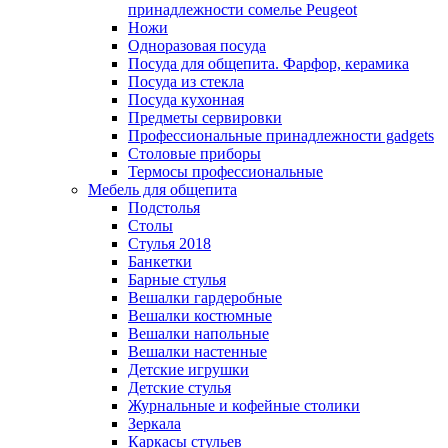
принадлежности сомелье Peugeot
Ножи
Одноразовая посуда
Посуда для общепита. Фарфор, керамика
Посуда из стекла
Посуда кухонная
Предметы сервировки
Профессиональные принадлежности gadgets
Столовые приборы
Термосы профессиональные
Мебель для общепита
Подстолья
Столы
Стулья 2018
Банкетки
Барные стулья
Вешалки гардеробные
Вешалки костюмные
Вешалки напольные
Вешалки настенные
Детские игрушки
Детские стулья
Журнальные и кофейные столики
Зеркала
Каркасы стульев