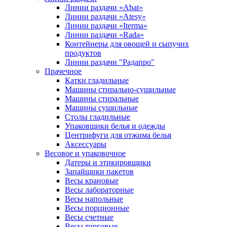
Линии раздачи «Abat»
Линии раздачи «Atesy»
Линии раздачи «Iterma»
Линии раздачи «Rada»
Контейнеры для овощей и сыпучих
продуктов
Линии раздачи "Радапро"
Прачечное
Катки гладильные
Машины стирально-сушильные
Машины стиральные
Машины сушильные
Столы гладильные
Упаковщики белья и одежды
Центрифуги для отжима белья
Аксессуары
Весовое и упаковочное
Датеры и этикировщики
Запайщики пакетов
Весы крановые
Весы лабораторные
Весы напольные
Весы порционные
Весы счетные
Весы торговые