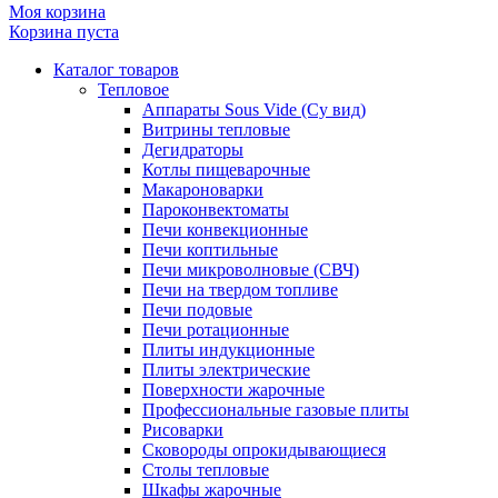
Моя корзина
Корзина пуста
Каталог товаров
Тепловое
Аппараты Sous Vide (Су вид)
Витрины тепловые
Дегидраторы
Котлы пищеварочные
Макароноварки
Пароконвектоматы
Печи конвекционные
Печи коптильные
Печи микроволновые (СВЧ)
Печи на твердом топливе
Печи подовые
Печи ротационные
Плиты индукционные
Плиты электрические
Поверхности жарочные
Профессиональные газовые плиты
Рисоварки
Сковороды опрокидывающиеся
Столы тепловые
Шкафы жарочные