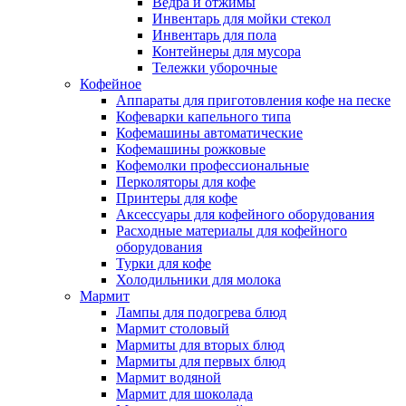
Ведра и отжимы
Инвентарь для мойки стекол
Инвентарь для пола
Контейнеры для мусора
Тележки уборочные
Кофейное
Аппараты для приготовления кофе на песке
Кофеварки капельного типа
Кофемашины автоматические
Кофемашины рожковые
Кофемолки профессиональные
Перколяторы для кофе
Принтеры для кофе
Аксессуары для кофейного оборудования
Расходные материалы для кофейного
оборудования
Турки для кофе
Холодильники для молока
Мармит
Лампы для подогрева блюд
Мармит столовый
Мармиты для вторых блюд
Мармиты для первых блюд
Мармит водяной
Мармит для шоколада