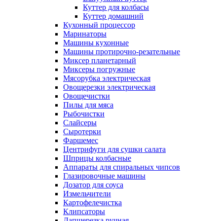
Куттер для колбасы
Куттер домашний
Кухонный процессор
Маринаторы
Машины кухонные
Машины протирочно-резательные
Миксер планетарный
Миксеры погружные
Мясорубка электрическая
Овощерезки электрическая
Овощечистки
Пилы для мяса
Рыбочистки
Слайсеры
Сыротерки
Фаршемес
Центрифуги для сушки салата
Шприцы колбасные
Аппараты для спиральных чипсов
Глазировочные машины
Дозатор для соуса
Измельчители
Картофелечистка
Клипсаторы
Лапшерезка ручная