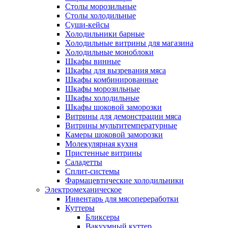
Столы морозильные
Столы холодильные
Суши-кейсы
Холодильники барные
Холодильные витрины для магазина
Холодильные моноблоки
Шкафы винные
Шкафы для вызревания мяса
Шкафы комбинированные
Шкафы морозильные
Шкафы холодильные
Шкафы шоковой заморозки
Витрины для демонстрации мяса
Витрины мультитемпературные
Камеры шоковой заморозки
Молекулярная кухня
Пристенные витрины
Саладетты
Сплит-системы
Фармацевтические холодильники
Электромеханическое
Инвентарь для мясопереработки
Куттеры
Бликсеры
Вакуумный куттер