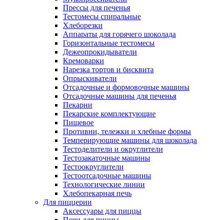
Прессы для печенья
Тестомесы спиральные
Хлеборезки
Аппараты для горячего шоколада
Горизонтальные тестомесы
Дежеопрокидыватели
Кремоварки
Нарезка тортов и бисквита
Опрыскиватели
Отсадочные и формовочные машины
Отсадочные машины для печенья
Пекарни
Пекарские комплектующие
Пищевое
Противни, тележки и хлебные формы
Темперирующие машины для шоколада
Тестоделители и округлители
Тестозакаточные машины
Тестоокруглители
Тестоотсадочные машины
Технологические линии
Хлебопекарная печь
Для пиццерии
Аксессуары для пиццы
Печи для пиццы