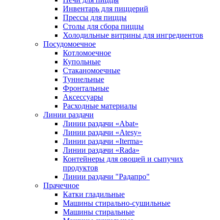
Инвентарь для пиццерий
Прессы для пиццы
Столы для сбора пиццы
Холодильные витрины для ингредиентов
Посудомоечное
Котломоечное
Купольные
Стаканомоечные
Туннельные
Фронтальные
Аксессуары
Расходные материалы
Линии раздачи
Линии раздачи «Abat»
Линии раздачи «Atesy»
Линии раздачи «Iterma»
Линии раздачи «Rada»
Контейнеры для овощей и сыпучих
продуктов
Линии раздачи "Радапро"
Прачечное
Катки гладильные
Машины стирально-сушильные
Машины стиральные