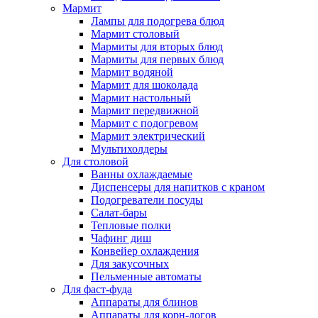
Мармит
Лампы для подогрева блюд
Мармит столовый
Мармиты для вторых блюд
Мармиты для первых блюд
Мармит водяной
Мармит для шоколада
Мармит настольный
Мармит передвижной
Мармит с подогревом
Мармит электрический
Мультихолдеры
Для столовой
Ванны охлаждаемые
Диспенсеры для напитков с краном
Подогреватели посуды
Салат-бары
Тепловые полки
Чафинг диш
Конвейер охлаждения
Для закусочных
Пельменные автоматы
Для фаст-фуда
Аппараты для блинов
Аппараты для корн-догов