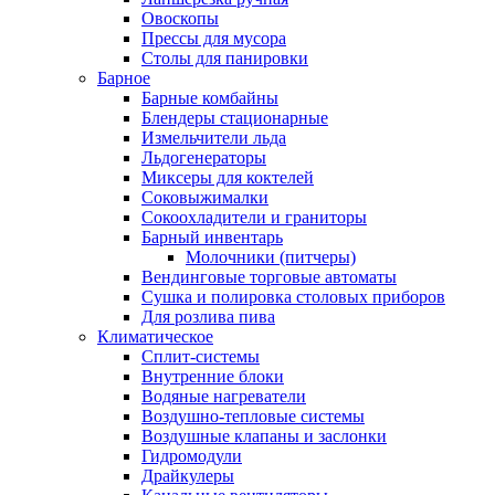
Овоскопы
Прессы для мусора
Столы для панировки
Барное
Барные комбайны
Блендеры стационарные
Измельчители льда
Льдогенераторы
Миксеры для коктелей
Соковыжималки
Сокоохладители и граниторы
Барный инвентарь
Молочники (питчеры)
Вендинговые торговые автоматы
Сушка и полировка столовых приборов
Для розлива пива
Климатическое
Сплит-системы
Внутренние блоки
Водяные нагреватели
Воздушно-тепловые системы
Воздушные клапаны и заслонки
Гидромодули
Драйкулеры