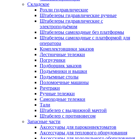
Складское
Рохли гидравлические
Штабелеры гидравлические ручные
Штабелеры гидравлические с
электроподъёмом
Штабелеры самоходные без платформы
Штабелеры самоходные с платформой для
оператора
Комплектовщики заказов
Лестничные тележки
Погрузчики
Подборщик заказов
Подъемники и вышки
Подъемные столы
Поломоечные машины
Ричтраки
Ручные тележки
Самоходные тележки
Тали
Штабелер с выдвижной мачтой
Штабелер с противовесом
Запасные части
Аксессуары для пароконвектоматов
Аксессуары для теплового оборудования
Аксессуары для холодильного оборудования