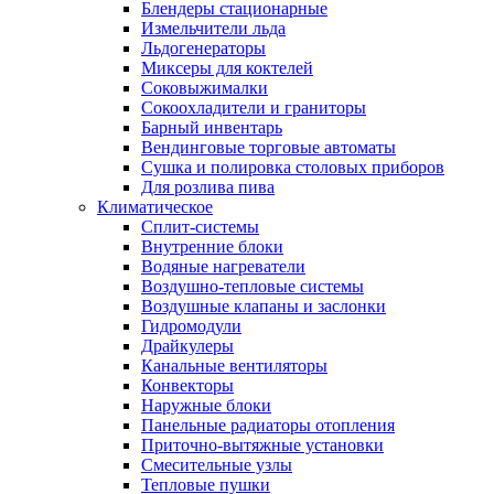
Блендеры стационарные
Измельчители льда
Льдогенераторы
Миксеры для коктелей
Соковыжималки
Сокоохладители и граниторы
Барный инвентарь
Вендинговые торговые автоматы
Сушка и полировка столовых приборов
Для розлива пива
Климатическое
Сплит-системы
Внутренние блоки
Водяные нагреватели
Воздушно-тепловые системы
Воздушные клапаны и заслонки
Гидромодули
Драйкулеры
Канальные вентиляторы
Конвекторы
Наружные блоки
Панельные радиаторы отопления
Приточно-вытяжные установки
Смесительные узлы
Тепловые пушки