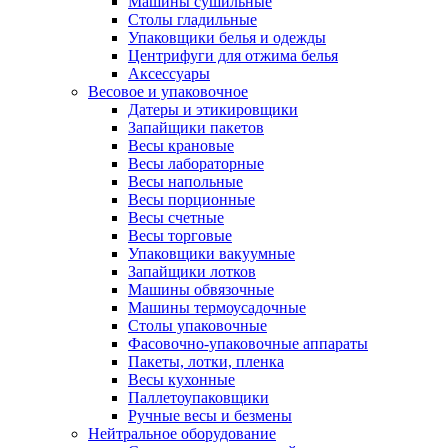
Машины сушильные
Столы гладильные
Упаковщики белья и одежды
Центрифуги для отжима белья
Аксессуары
Весовое и упаковочное
Датеры и этикировщики
Запайщики пакетов
Весы крановые
Весы лабораторные
Весы напольные
Весы порционные
Весы счетные
Весы торговые
Упаковщики вакуумные
Запайщики лотков
Машины обвязочные
Машины термоусадочные
Столы упаковочные
Фасовочно-упаковочные аппараты
Пакеты, лотки, пленка
Весы кухонные
Паллетоупаковщики
Ручные весы и безмены
Нейтральное оборудование