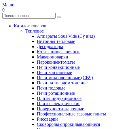
Меню
0
Каталог товаров
Тепловое
Аппараты Sous Vide (Су вид)
Витрины тепловые
Дегидраторы
Котлы пищеварочные
Макароноварки
Пароконвектоматы
Печи конвекционные
Печи коптильные
Печи микроволновые (СВЧ)
Печи на твердом топливе
Печи подовые
Печи ротационные
Плиты индукционные
Плиты электрические
Поверхности жарочные
Профессиональные газовые плиты
Рисоварки
Сковороды опрокидывающиеся