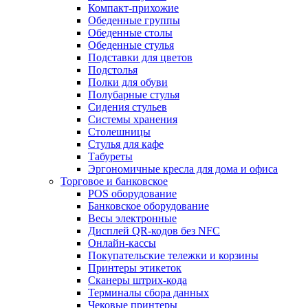
Компакт-прихожие
Обеденные группы
Обеденные столы
Обеденные стулья
Подставки для цветов
Подстолья
Полки для обуви
Полубарные стулья
Сидения стульев
Системы хранения
Столешницы
Стулья для кафе
Табуреты
Эргономичные кресла для дома и офиса
Торговое и банковское
POS оборудование
Банковское оборудование
Весы электронные
Дисплей QR-кодов без NFC
Онлайн-кассы
Покупательские тележки и корзины
Принтеры этикеток
Сканеры штрих-кода
Терминалы сбора данных
Чековые принтеры