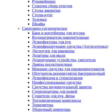
Рукомойники
Станции сбора отходов
Столы закрытые
Столы-купе
Тележки
Шкафы
Санитарно-гигиеническое
Баки и контейнеры для мусора
Водонагреватели накопительные
Дезинфекторы для рук
Дезинфицирующие средства (Антисептики)
Диспоузер для раковины
Дозаторы для мыла
Душирующие устройства, смесители
Лампы инсектицидные
Моющие средства для пароконвектоматов
Облучатель-рециркулятор бактерицидный
Дезинфекция и стерилизация
Профессиональные средства
Средства индивидуальной защиты
Стерилизаторы для ножей
Сушители для рук, фены
Тепловизионные комплексы
Термометры
Уборочный инвентарь