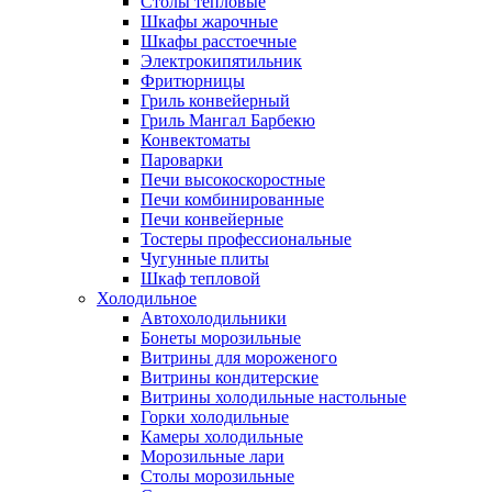
Столы тепловые
Шкафы жарочные
Шкафы расстоечные
Электрокипятильник
Фритюрницы
Гриль конвейерный
Гриль Мангал Барбекю
Конвектоматы
Пароварки
Печи высокоскоростные
Печи комбинированные
Печи конвейерные
Тостеры профессиональные
Чугунные плиты
Шкаф тепловой
Холодильное
Автохолодильники
Бонеты морозильные
Витрины для мороженого
Витрины кондитерские
Витрины холодильные настольные
Горки холодильные
Камеры холодильные
Морозильные лари
Столы морозильные