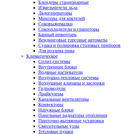
Блендеры стационарные
Измельчители льда
Льдогенераторы
Миксеры для коктелей
Соковыжималки
Сокоохладители и граниторы
Барный инвентарь
Вендинговые торговые автоматы
Сушка и полировка столовых приборов
Для розлива пива
Климатическое
Сплит-системы
Внутренние блоки
Водяные нагреватели
Воздушно-тепловые системы
Воздушные клапаны и заслонки
Гидромодули
Драйкулеры
Канальные вентиляторы
Конвекторы
Наружные блоки
Панельные радиаторы отопления
Приточно-вытяжные установки
Смесительные узлы
Тепловые пушки