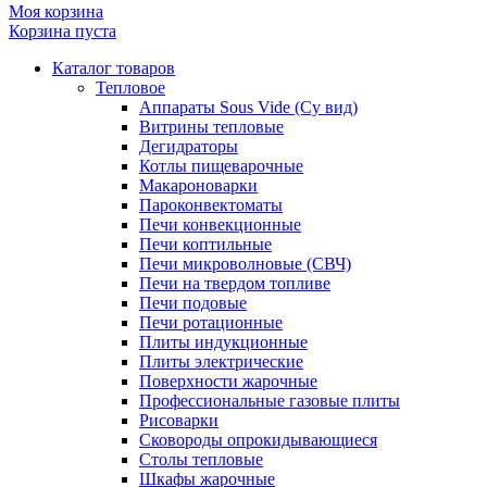
Моя корзина
Корзина пуста
Каталог товаров
Тепловое
Аппараты Sous Vide (Су вид)
Витрины тепловые
Дегидраторы
Котлы пищеварочные
Макароноварки
Пароконвектоматы
Печи конвекционные
Печи коптильные
Печи микроволновые (СВЧ)
Печи на твердом топливе
Печи подовые
Печи ротационные
Плиты индукционные
Плиты электрические
Поверхности жарочные
Профессиональные газовые плиты
Рисоварки
Сковороды опрокидывающиеся
Столы тепловые
Шкафы жарочные