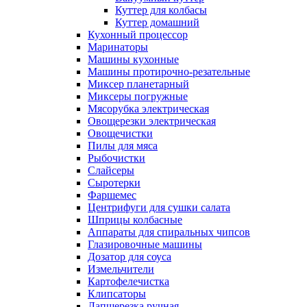
Куттер для колбасы
Куттер домашний
Кухонный процессор
Маринаторы
Машины кухонные
Машины протирочно-резательные
Миксер планетарный
Миксеры погружные
Мясорубка электрическая
Овощерезки электрическая
Овощечистки
Пилы для мяса
Рыбочистки
Слайсеры
Сыротерки
Фаршемес
Центрифуги для сушки салата
Шприцы колбасные
Аппараты для спиральных чипсов
Глазировочные машины
Дозатор для соуса
Измельчители
Картофелечистка
Клипсаторы
Лапшерезка ручная