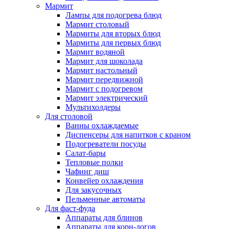
Мармит
Лампы для подогрева блюд
Мармит столовый
Мармиты для вторых блюд
Мармиты для первых блюд
Мармит водяной
Мармит для шоколада
Мармит настольный
Мармит передвижной
Мармит с подогревом
Мармит электрический
Мультихолдеры
Для столовой
Ванны охлаждаемые
Диспенсеры для напитков с краном
Подогреватели посуды
Салат-бары
Тепловые полки
Чафинг диш
Конвейер охлаждения
Для закусочных
Пельменные автоматы
Для фаст-фуда
Аппараты для блинов
Аппараты для корн-догов