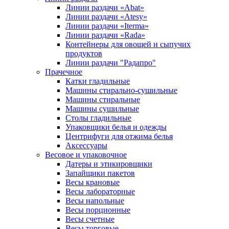
Линии раздачи «Abat»
Линии раздачи «Atesy»
Линии раздачи «Iterma»
Линии раздачи «Rada»
Контейнеры для овощей и сыпучих
продуктов
Линии раздачи "Радапро"
Прачечное
Катки гладильные
Машины стирально-сушильные
Машины стиральные
Машины сушильные
Столы гладильные
Упаковщики белья и одежды
Центрифуги для отжима белья
Аксессуары
Весовое и упаковочное
Датеры и этикировщики
Запайщики пакетов
Весы крановые
Весы лабораторные
Весы напольные
Весы порционные
Весы счетные
Весы торговые