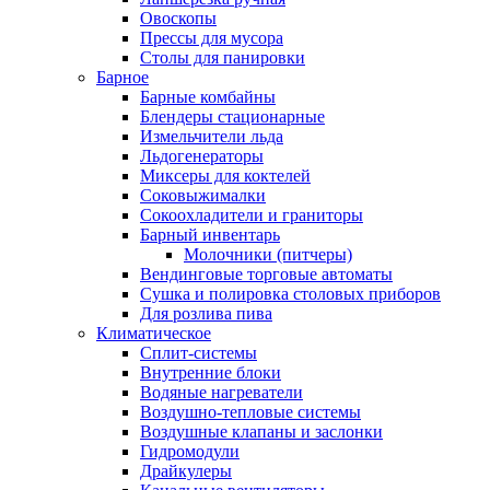
Овоскопы
Прессы для мусора
Столы для панировки
Барное
Барные комбайны
Блендеры стационарные
Измельчители льда
Льдогенераторы
Миксеры для коктелей
Соковыжималки
Сокоохладители и граниторы
Барный инвентарь
Молочники (питчеры)
Вендинговые торговые автоматы
Сушка и полировка столовых приборов
Для розлива пива
Климатическое
Сплит-системы
Внутренние блоки
Водяные нагреватели
Воздушно-тепловые системы
Воздушные клапаны и заслонки
Гидромодули
Драйкулеры