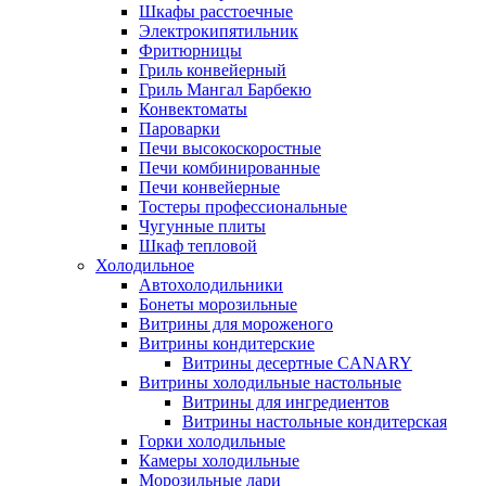
Шкафы расстоечные
Электрокипятильник
Фритюрницы
Гриль конвейерный
Гриль Мангал Барбекю
Конвектоматы
Пароварки
Печи высокоскоростные
Печи комбинированные
Печи конвейерные
Тостеры профессиональные
Чугунные плиты
Шкаф тепловой
Холодильное
Автохолодильники
Бонеты морозильные
Витрины для мороженого
Витрины кондитерские
Витрины десертные CANARY
Витрины холодильные настольные
Витрины для ингредиентов
Витрины настольные кондитерская
Горки холодильные
Камеры холодильные
Морозильные лари