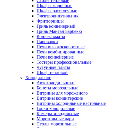
Столы тепловые
Шкафы жарочные
Шкафы расстоечные
Электрокипятильник
Фритюрницы
Гриль конвейерный
Гриль Мангал Барбекю
Конвектоматы
Пароварки
Печи высокоскоростные
Печи комбинированные
Печи конвейерные
Тостеры профессиональные
Чугунные плиты
Шкаф тепловой
Холодильное
Автохолодильники
Бонеты морозильные
Витрины для мороженого
Витрины кондитерские
Витрины холодильные настольные
Горки холодильные
Камеры холодильные
Морозильные лари
Столы морозильные