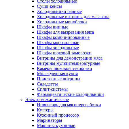
Столы холодильные
Суши-кейсы
Холодильники барные
Холодильные витрины для магазина
Холодильные моноблоки
Шкафы винные
Шкафы для вызревания мяса
Шкафы комбинированные
Шкафы морозильные
Шкафы холодильные
Шкафы шоковой заморозки
Витрины для демонстрации мяса
Витрины мультитемпературные
Камеры шоковой заморозки
Молекулярная кухня
Пристенные витрины
Саладетты
Сплит-системы
Фармацевтические холодильники
Электромеханическое
Инвентарь для мясопереработки
Куттеры
Кухонный процессор
Маринаторы
Машины кухонные