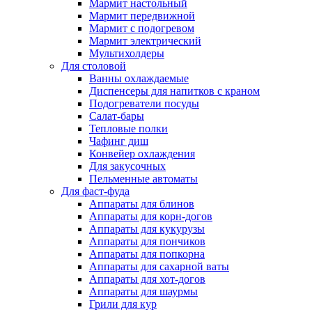
Мармит настольный
Мармит передвижной
Мармит с подогревом
Мармит электрический
Мультихолдеры
Для столовой
Ванны охлаждаемые
Диспенсеры для напитков с краном
Подогреватели посуды
Салат-бары
Тепловые полки
Чафинг диш
Конвейер охлаждения
Для закусочных
Пельменные автоматы
Для фаст-фуда
Аппараты для блинов
Аппараты для корн-догов
Аппараты для кукурузы
Аппараты для пончиков
Аппараты для попкорна
Аппараты для сахарной ваты
Аппараты для хот-догов
Аппараты для шаурмы
Грили для кур