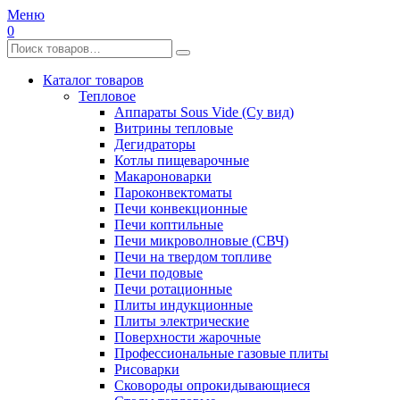
Меню
0
Каталог товаров
Тепловое
Аппараты Sous Vide (Су вид)
Витрины тепловые
Дегидраторы
Котлы пищеварочные
Макароноварки
Пароконвектоматы
Печи конвекционные
Печи коптильные
Печи микроволновые (СВЧ)
Печи на твердом топливе
Печи подовые
Печи ротационные
Плиты индукционные
Плиты электрические
Поверхности жарочные
Профессиональные газовые плиты
Рисоварки
Сковороды опрокидывающиеся