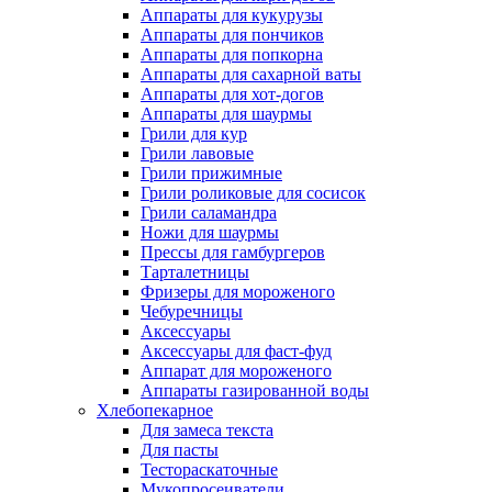
Аппараты для кукурузы
Аппараты для пончиков
Аппараты для попкорна
Аппараты для сахарной ваты
Аппараты для хот-догов
Аппараты для шаурмы
Грили для кур
Грили лавовые
Грили прижимные
Грили роликовые для сосисок
Грили саламандра
Ножи для шаурмы
Прессы для гамбургеров
Тарталетницы
Фризеры для мороженого
Чебуречницы
Аксессуары
Аксессуары для фаст-фуд
Аппарат для мороженого
Аппараты газированной воды
Хлебопекарное
Для замеса текста
Для пасты
Тестораскаточные
Мукопросеиватели