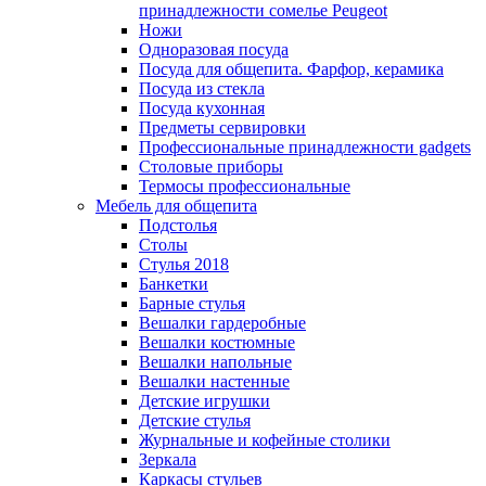
принадлежности сомелье Peugeot
Ножи
Одноразовая посуда
Посуда для общепита. Фарфор, керамика
Посуда из стекла
Посуда кухонная
Предметы сервировки
Профессиональные принадлежности gadgets
Столовые приборы
Термосы профессиональные
Мебель для общепита
Подстолья
Столы
Стулья 2018
Банкетки
Барные стулья
Вешалки гардеробные
Вешалки костюмные
Вешалки напольные
Вешалки настенные
Детские игрушки
Детские стулья
Журнальные и кофейные столики
Зеркала
Каркасы стульев