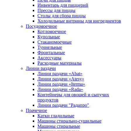
Инвентарь для пиццерий
Прессы для пиццы
Столы для сбора пиццы
Холодильные витрины для ингредиентов
Посудомоечное
Котломоечное
Купольные
Стаканомоечные
Туннельные
Фронтальные
Аксессуары
Расходные материалы
Линии раздачи
Линии раздачи «Abat»
Линии раздачи «Atesy»
Линии раздачи «Iterma»
Линии раздачи «Rada»
Контейнеры для овощей и сыпучих
продуктов
Линии раздачи "Радапро"
Прачечное
Катки гладильные
Машины стирально-сушильные
Машины стиральные