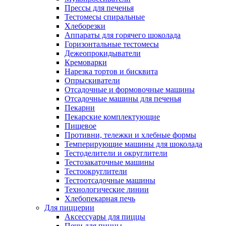
Прессы для печенья
Тестомесы спиральные
Хлеборезки
Аппараты для горячего шоколада
Горизонтальные тестомесы
Дежеопрокидыватели
Кремоварки
Нарезка тортов и бисквита
Опрыскиватели
Отсадочные и формовочные машины
Отсадочные машины для печенья
Пекарни
Пекарские комплектующие
Пищевое
Противни, тележки и хлебные формы
Темперирующие машины для шоколада
Тестоделители и округлители
Тестозакаточные машины
Тестоокруглители
Тестоотсадочные машины
Технологические линии
Хлебопекарная печь
Для пиццерии
Аксессуары для пиццы
Печи для пиццы