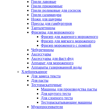
Грили лавовые
Грили прижимные
Грили роликовые для сосисок
Грили саламандра
Ножи для шаурмы
Прессы для гамбургеров
Тарталетницы
Фризеры для мороженого
Фризер для жареного мороженого
Фризер для мягкого мороженого
Фризер мороженого с помпой
Чебуречницы
Аксессуары
Аксессуары для фаст-фуд
Аппарат для мороженого
Аппараты газированной воды
Хлебопекарное
Для замеса текста
Для пасты
Тестораскаточные
Машины для производства пасты
Для крутого теста
Для слоеного теста
Тестораскатывающие машины
Мукопросеиватели