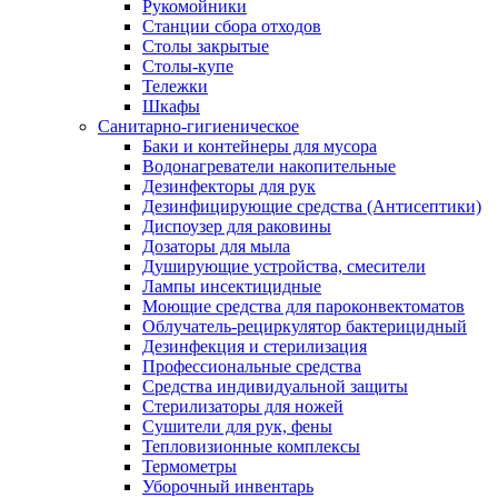
Рукомойники
Станции сбора отходов
Столы закрытые
Столы-купе
Тележки
Шкафы
Санитарно-гигиеническое
Баки и контейнеры для мусора
Водонагреватели накопительные
Дезинфекторы для рук
Дезинфицирующие средства (Антисептики)
Диспоузер для раковины
Дозаторы для мыла
Душирующие устройства, смесители
Лампы инсектицидные
Моющие средства для пароконвектоматов
Облучатель-рециркулятор бактерицидный
Дезинфекция и стерилизация
Профессиональные средства
Средства индивидуальной защиты
Стерилизаторы для ножей
Сушители для рук, фены
Тепловизионные комплексы
Термометры
Уборочный инвентарь