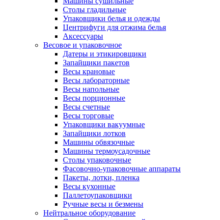
Машины сушильные
Столы гладильные
Упаковщики белья и одежды
Центрифуги для отжима белья
Аксессуары
Весовое и упаковочное
Датеры и этикировщики
Запайщики пакетов
Весы крановые
Весы лабораторные
Весы напольные
Весы порционные
Весы счетные
Весы торговые
Упаковщики вакуумные
Запайщики лотков
Машины обвязочные
Машины термоусадочные
Столы упаковочные
Фасовочно-упаковочные аппараты
Пакеты, лотки, пленка
Весы кухонные
Паллетоупаковщики
Ручные весы и безмены
Нейтральное оборудование