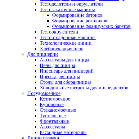
Тестоделители и округлители
Тестозакаточные машины
Формирование батонов
Формирование рогаликов
Формирование французских багетов
Тестоокруглители
Тестоотсадочные машины
Технологические линии
Хлебопекарная печь
Для пиццерии
Аксессуары для пиццы
Печи для пиццы
Инвентарь для пиццерий
Прессы для пиццы
Столы для сбора пиццы
Холодильные витрины для ингредиентов
Посудомоечное
Котломоечное
Купольные
Стаканомоечные
Туннельные
Фронтальные
Аксессуары
Расходные материалы
Линии раздачи