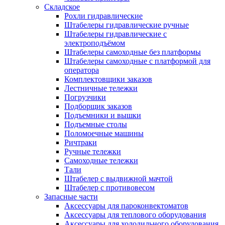
Складское
Рохли гидравлические
Штабелеры гидравлические ручные
Штабелеры гидравлические с
электроподъёмом
Штабелеры самоходные без платформы
Штабелеры самоходные с платформой для
оператора
Комплектовщики заказов
Лестничные тележки
Погрузчики
Подборщик заказов
Подъемники и вышки
Подъемные столы
Поломоечные машины
Ричтраки
Ручные тележки
Самоходные тележки
Тали
Штабелер с выдвижной мачтой
Штабелер с противовесом
Запасные части
Аксессуары для пароконвектоматов
Аксессуары для теплового оборудования
Аксессуары для холодильного оборудования