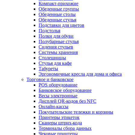
Компакт-прихожие
Обеденные группы
Обеденные столы
Обеденные стулья
Подставки для цветов
Подстолья
Полки для обуви
Полубарные стулья
Сидения стульев
Системы хранения
Столешницы
Стулья для кафе
Табуреты
Эргономичные кресла для дома и офиса
Торговое и банковское
POS оборудование
Банковское оборудование
Весы электронные
Дисплей QR-кодов без NFC
Онлайн-кассы
Покупательские тележки и корзины
Принтеры этикеток
Сканеры штрих-кода
Терминалы сбора данных
Чековые принтеры