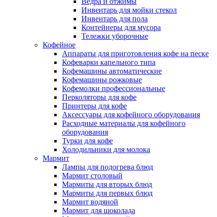
Ведра и отжимы
Инвентарь для мойки стекол
Инвентарь для пола
Контейнеры для мусора
Тележки уборочные
Кофейное
Аппараты для приготовления кофе на песке
Кофеварки капельного типа
Кофемашины автоматические
Кофемашины рожковые
Кофемолки профессиональные
Перколяторы для кофе
Принтеры для кофе
Аксессуары для кофейного оборудования
Расходные материалы для кофейного
оборудования
Турки для кофе
Холодильники для молока
Мармит
Лампы для подогрева блюд
Мармит столовый
Мармиты для вторых блюд
Мармиты для первых блюд
Мармит водяной
Мармит для шоколада