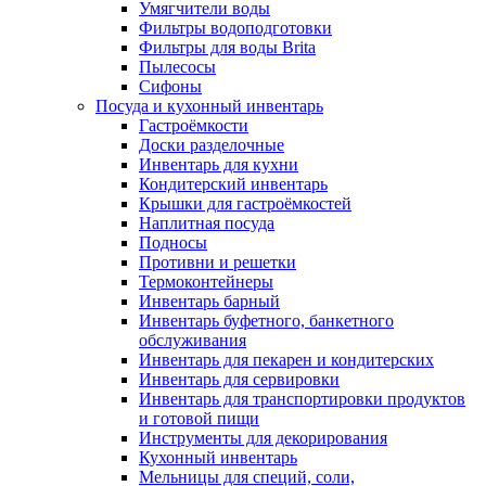
Умягчители воды
Фильтры водоподготовки
Фильтры для воды Brita
Пылесосы
Сифоны
Посуда и кухонный инвентарь
Гастроёмкости
Доски разделочные
Инвентарь для кухни
Кондитерский инвентарь
Крышки для гастроёмкостей
Наплитная посуда
Подносы
Противни и решетки
Термоконтейнеры
Инвентарь барный
Инвентарь буфетного, банкетного
обслуживания
Инвентарь для пекарен и кондитерских
Инвентарь для сервировки
Инвентарь для транспортировки продуктов
и готовой пищи
Инструменты для декорирования
Кухонный инвентарь
Мельницы для специй, соли,