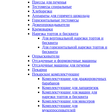
Прессы для печенья
Тестомесы спиральные
Хлеборезки
Аппараты для горячего шоколада
Горизонтальные тестомесы
Дежеопрокидыватели
Кремоварки
Нарезка тортов и бисквита
Для вертикальной нарезки тортов и
бисквита
Для горизонтальной нарезки тортов и
бисквита
Опрыскиватели
Отсадочные и формовочные машины
Отсадочные машины для печенья
Пекарни
Пекарские комплектующие
Комплектующие для дражировочных
барабанов
Комплектующие для лапшерезок
Комплектующие для машин для
нарезки тортов и бисквита
Комплектующие для миксеров
Комплектующие для
мукопросеивателей