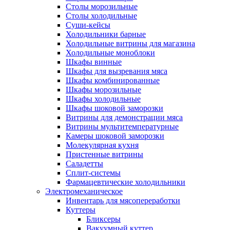
Столы морозильные
Столы холодильные
Суши-кейсы
Холодильники барные
Холодильные витрины для магазина
Холодильные моноблоки
Шкафы винные
Шкафы для вызревания мяса
Шкафы комбинированные
Шкафы морозильные
Шкафы холодильные
Шкафы шоковой заморозки
Витрины для демонстрации мяса
Витрины мультитемпературные
Камеры шоковой заморозки
Молекулярная кухня
Пристенные витрины
Саладетты
Сплит-системы
Фармацевтические холодильники
Электромеханическое
Инвентарь для мясопереработки
Куттеры
Бликсеры
Вакуумный куттер