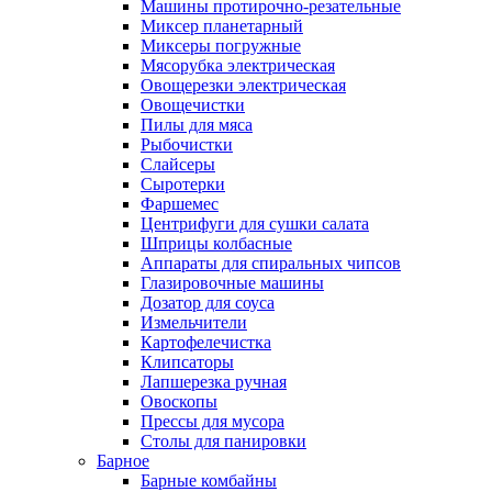
Машины протирочно-резательные
Миксер планетарный
Миксеры погружные
Мясорубка электрическая
Овощерезки электрическая
Овощечистки
Пилы для мяса
Рыбочистки
Слайсеры
Сыротерки
Фаршемес
Центрифуги для сушки салата
Шприцы колбасные
Аппараты для спиральных чипсов
Глазировочные машины
Дозатор для соуса
Измельчители
Картофелечистка
Клипсаторы
Лапшерезка ручная
Овоскопы
Прессы для мусора
Столы для панировки
Барное
Барные комбайны