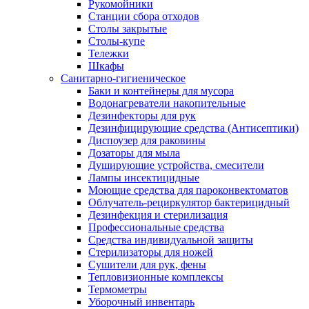
Рукомойники
Станции сбора отходов
Столы закрытые
Столы-купе
Тележки
Шкафы
Санитарно-гигиеническое
Баки и контейнеры для мусора
Водонагреватели накопительные
Дезинфекторы для рук
Дезинфицирующие средства (Антисептики)
Диспоузер для раковины
Дозаторы для мыла
Душирующие устройства, смесители
Лампы инсектицидные
Моющие средства для пароконвектоматов
Облучатель-рециркулятор бактерицидный
Дезинфекция и стерилизация
Профессиональные средства
Средства индивидуальной защиты
Стерилизаторы для ножей
Сушители для рук, фены
Тепловизионные комплексы
Термометры
Уборочный инвентарь