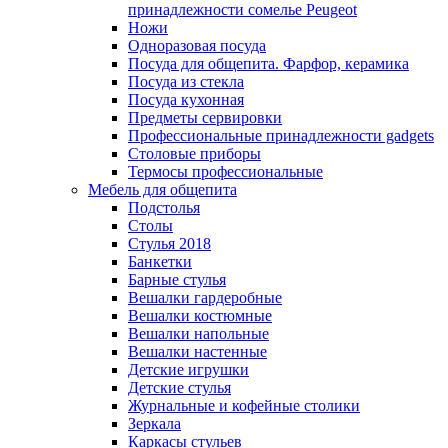
принадлежности сомелье Peugeot
Ножи
Одноразовая посуда
Посуда для общепита. Фарфор, керамика
Посуда из стекла
Посуда кухонная
Предметы сервировки
Профессиональные принадлежности gadgets
Столовые приборы
Термосы профессиональные
Мебель для общепита
Подстолья
Столы
Стулья 2018
Банкетки
Барные стулья
Вешалки гардеробные
Вешалки костюмные
Вешалки напольные
Вешалки настенные
Детские игрушки
Детские стулья
Журнальные и кофейные столики
Зеркала
Каркасы стульев