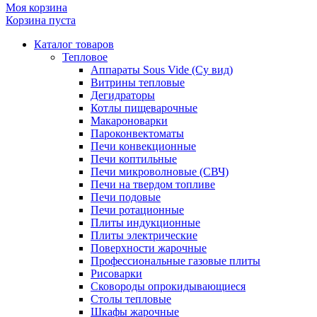
Моя корзина
Корзина пуста
Каталог товаров
Тепловое
Аппараты Sous Vide (Су вид)
Витрины тепловые
Дегидраторы
Котлы пищеварочные
Макароноварки
Пароконвектоматы
Печи конвекционные
Печи коптильные
Печи микроволновые (СВЧ)
Печи на твердом топливе
Печи подовые
Печи ротационные
Плиты индукционные
Плиты электрические
Поверхности жарочные
Профессиональные газовые плиты
Рисоварки
Сковороды опрокидывающиеся
Столы тепловые
Шкафы жарочные