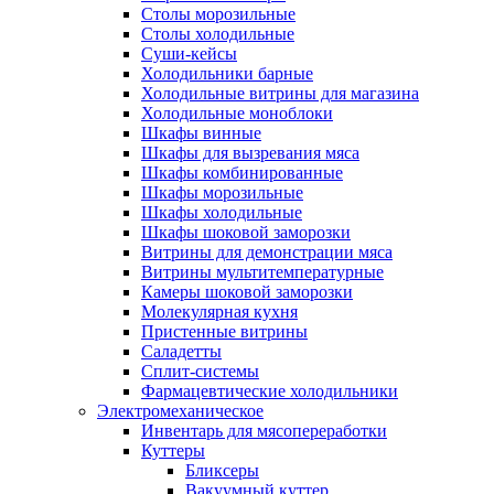
Столы морозильные
Столы холодильные
Суши-кейсы
Холодильники барные
Холодильные витрины для магазина
Холодильные моноблоки
Шкафы винные
Шкафы для вызревания мяса
Шкафы комбинированные
Шкафы морозильные
Шкафы холодильные
Шкафы шоковой заморозки
Витрины для демонстрации мяса
Витрины мультитемпературные
Камеры шоковой заморозки
Молекулярная кухня
Пристенные витрины
Саладетты
Сплит-системы
Фармацевтические холодильники
Электромеханическое
Инвентарь для мясопереработки
Куттеры
Бликсеры
Вакуумный куттер