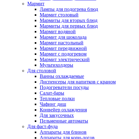
Мармит
Лампы для подогрева блюд
Мармит столовый
Мармиты для вторых блюд
Мармиты для первых блюд
Мармит водяной
Мармит для шоколада
Мармит настольный
Мармит передвижной
Мармит с подогревом
Мармит электрический
Мультихолдеры
Для столовой
Ванны охлаждаемые
Диспенсеры для напитков с краном
Подогреватели посуды
Салат-бары
Тепловые полки
Чафинг диш
Конвейер охлаждения
Для закусочных
Пельменные автоматы
Для фаст-фуда
Аппараты для блинов
Аппараты для корн-догов