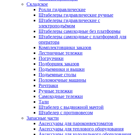
Складское
Рохли гидравлические
Штабелеры гидравлические ручные
Штабелеры гидравлические с
электроподъёмом
Штабелеры самоходные без платформы
Штабелеры самоходные с платформой для
оператора
Комплектовщики заказов
Лестничные тележки
Погрузчики
Подборщик заказов
Подъемники и вышки
Подъемные столы
Поломоечные машины
Ричтраки
Ручные тележки
Самоходные тележки
Тали
Штабелер с выдвижной мачтой
Штабелер с противовесом
Запасные части
Аксессуары для пароконвектоматов
Аксессуары для теплового оборудования
Аксессуары для холодильного оборудования