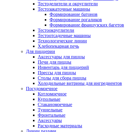
Тестоделители и округлители
Тестозакаточные машины
Формирование батонов
Формирование рогаликов
Формирование французских багетов
Тестоокруглители
Тестоотсадочные машины
Технологические линии
Хлебопекарная печь
Для пиццерии
Аксессуары для пиццы
Печи для пиццы
Инвентарь для пиццерий
Прессы для пиццы
Столы для сбора пиццы
Холодильные витрины для ингредиентов
Посудомоечное
Котломоечное
Купольные
Стаканомоечные
Туннельные
Фронтальные
Аксессуары
Расходные материалы
Линии раздачи