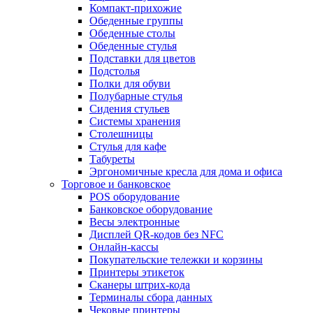
Компакт-прихожие
Обеденные группы
Обеденные столы
Обеденные стулья
Подставки для цветов
Подстолья
Полки для обуви
Полубарные стулья
Сидения стульев
Системы хранения
Столешницы
Стулья для кафе
Табуреты
Эргономичные кресла для дома и офиса
Торговое и банковское
POS оборудование
Банковское оборудование
Весы электронные
Дисплей QR-кодов без NFC
Онлайн-кассы
Покупательские тележки и корзины
Принтеры этикеток
Сканеры штрих-кода
Терминалы сбора данных
Чековые принтеры