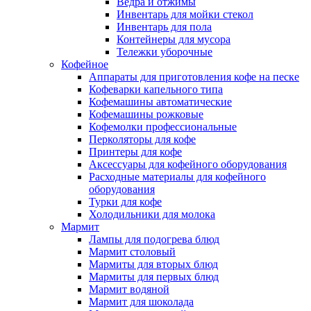
Ведра и отжимы
Инвентарь для мойки стекол
Инвентарь для пола
Контейнеры для мусора
Тележки уборочные
Кофейное
Аппараты для приготовления кофе на песке
Кофеварки капельного типа
Кофемашины автоматические
Кофемашины рожковые
Кофемолки профессиональные
Перколяторы для кофе
Принтеры для кофе
Аксессуары для кофейного оборудования
Расходные материалы для кофейного
оборудования
Турки для кофе
Холодильники для молока
Мармит
Лампы для подогрева блюд
Мармит столовый
Мармиты для вторых блюд
Мармиты для первых блюд
Мармит водяной
Мармит для шоколада