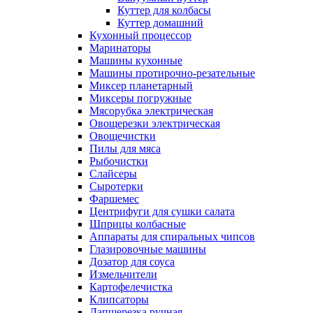
Куттер для колбасы
Куттер домашний
Кухонный процессор
Маринаторы
Машины кухонные
Машины протирочно-резательные
Миксер планетарный
Миксеры погружные
Мясорубка электрическая
Овощерезки электрическая
Овощечистки
Пилы для мяса
Рыбочистки
Слайсеры
Сыротерки
Фаршемес
Центрифуги для сушки салата
Шприцы колбасные
Аппараты для спиральных чипсов
Глазировочные машины
Дозатор для соуса
Измельчители
Картофелечистка
Клипсаторы
Лапшерезка ручная