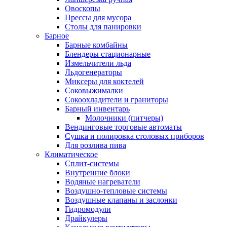
Овоскопы
Прессы для мусора
Столы для панировки
Барное
Барные комбайны
Блендеры стационарные
Измельчители льда
Льдогенераторы
Миксеры для коктелей
Соковыжималки
Сокоохладители и граниторы
Барный инвентарь
Молочники (питчеры)
Вендинговые торговые автоматы
Сушка и полировка столовых приборов
Для розлива пива
Климатическое
Сплит-системы
Внутренние блоки
Водяные нагреватели
Воздушно-тепловые системы
Воздушные клапаны и заслонки
Гидромодули
Драйкулеры