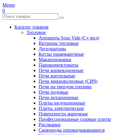
Меню
0
Каталог товаров
Тепловое
Аппараты Sous Vide (Су вид)
Витрины тепловые
Дегидраторы
Котлы пищеварочные
Макароноварки
Пароконвектоматы
Печи конвекционные
Печи коптильные
Печи микроволновые (СВЧ)
Печи на твердом топливе
Печи подовые
Печи ротационные
Плиты индукционные
Плиты электрические
Поверхности жарочные
Профессиональные газовые плиты
Рисоварки
Сковороды опрокидывающиеся