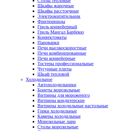
Столы тепловые
Шкафы жарочные
Шкафы расстоечные
Электрокипятильник
Фритюрницы
Гриль конвейерный
Гриль Мангал Барбекю
Конвектоматы
Пароварки
Печи высокоскоростные
Печи комбинированные
Печи конвейерные
Тостеры профессиональные
Чугунные плиты
Шкаф тепловой
Холодильное
Автохолодильники
Бонеты морозильные
Витрины для мороженого
Витрины кондитерские
Витрины холодильные настольные
Горки холодильные
Камеры холодильные
Морозильные лари
Столы морозильные