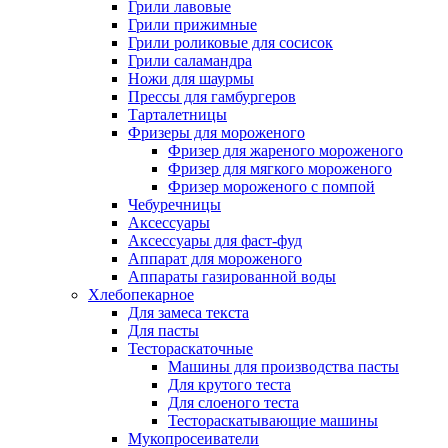
Грили лавовые
Грили прижимные
Грили роликовые для сосисок
Грили саламандра
Ножи для шаурмы
Прессы для гамбургеров
Тарталетницы
Фризеры для мороженого
Фризер для жареного мороженого
Фризер для мягкого мороженого
Фризер мороженого с помпой
Чебуречницы
Аксессуары
Аксессуары для фаст-фуд
Аппарат для мороженого
Аппараты газированной воды
Хлебопекарное
Для замеса текста
Для пасты
Тестораскаточные
Машины для производства пасты
Для крутого теста
Для слоеного теста
Тестораскатывающие машины
Мукопросеиватели