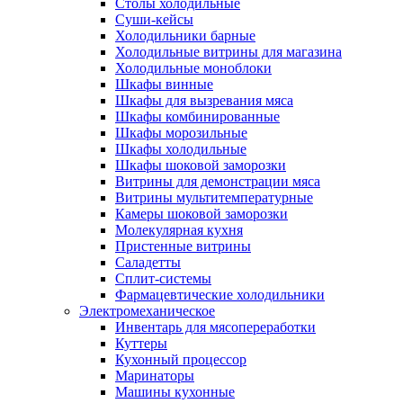
Столы холодильные
Суши-кейсы
Холодильники барные
Холодильные витрины для магазина
Холодильные моноблоки
Шкафы винные
Шкафы для вызревания мяса
Шкафы комбинированные
Шкафы морозильные
Шкафы холодильные
Шкафы шоковой заморозки
Витрины для демонстрации мяса
Витрины мультитемпературные
Камеры шоковой заморозки
Молекулярная кухня
Пристенные витрины
Саладетты
Сплит-системы
Фармацевтические холодильники
Электромеханическое
Инвентарь для мясопереработки
Куттеры
Кухонный процессор
Маринаторы
Машины кухонные