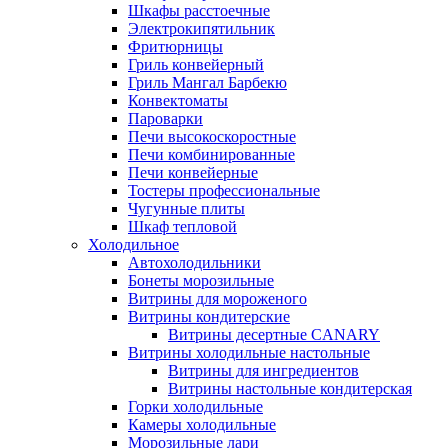
Шкафы расстоечные
Электрокипятильник
Фритюрницы
Гриль конвейерный
Гриль Мангал Барбекю
Конвектоматы
Пароварки
Печи высокоскоростные
Печи комбинированные
Печи конвейерные
Тостеры профессиональные
Чугунные плиты
Шкаф тепловой
Холодильное
Автохолодильники
Бонеты морозильные
Витрины для мороженого
Витрины кондитерские
Витрины десертные CANARY
Витрины холодильные настольные
Витрины для ингредиентов
Витрины настольные кондитерская
Горки холодильные
Камеры холодильные
Морозильные лари