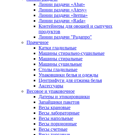
Линии раздачи «Abat»
Линии раздачи «Atesy»
Линии раздачи «Iterma»
Линии раздачи «Rada»
Контейнеры для овощей и сыпучих
продуктов
Линии раздачи "Радапро"
Прачечное
Катки гладильные
Машины стирально-сушильные
Машины стиральные
Машины сушильные
Столы гладильные
Упаковщики белья и одежды
Центрифуги для отжима белья
Аксессуары
Весовое и упаковочное
Датеры и этикировщики
Запайщики пакетов
Весы крановые
Весы лабораторные
Весы напольные
Весы порционные
Весы счетные
Весы торговые