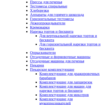
Прессы для печенья
Тестомесы спиральные
Хлеборезки
Аппараты для горячего шоколада
Горизонтальные тестомесы
Дежеопрокидыватели
Кремоварки
Нарезка тортов и бисквита
Для вертикальной нарезки тортов и
бисквита
Для горизонтальной нарезки тортов и
бисквита
Опрыскиватели
Отсадочные и формовочные машины
Отсадочные машины для печенья
Пекарни
Пекарские комплектующие
Комплектующие для дражировочных
барабанов
Комплектующие для лапшерезок
Комплектующие для машин для
нарезки тортов и бисквита
Комплектующие для миксеров
Комплектующие для
мукопросеивателей