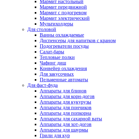
Мармит настольный
Мармит передвижной
Мармит с подогревом
Мармит электрический
Мультихолдеры
Для столовой
Ванны охлаждаемые
Диспенсеры для напитков с краном
Подогреватели посуды
Салат-бары
Тепловые полки
Чафинг диш
Конвейер охлаждения
Для закусочных
Пельменные автоматы
Для фаст-фуда
Аппараты для блинов
Аппараты для корн-догов
Аппараты для кукурузы
Аппараты для пончиков
Аппараты для попкорна
Аппараты для сахарной ваты
Аппараты для хот-догов
Аппараты для шаурмы
Грили для кур