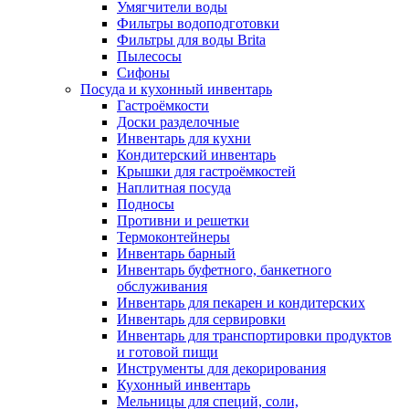
Умягчители воды
Фильтры водоподготовки
Фильтры для воды Brita
Пылесосы
Сифоны
Посуда и кухонный инвентарь
Гастроёмкости
Доски разделочные
Инвентарь для кухни
Кондитерский инвентарь
Крышки для гастроёмкостей
Наплитная посуда
Подносы
Противни и решетки
Термоконтейнеры
Инвентарь барный
Инвентарь буфетного, банкетного
обслуживания
Инвентарь для пекарен и кондитерских
Инвентарь для сервировки
Инвентарь для транспортировки продуктов
и готовой пищи
Инструменты для декорирования
Кухонный инвентарь
Мельницы для специй, соли,