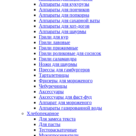
Аппараты для кукурузы
Аппараты для пончиков
Аппараты для попкорна
Аппараты для сахарной ваты
Аппараты для хот-догов
Аппараты для шаурмы
Грили для кур
Грили лавовые
Грили прижимные
Грили роликовые для сосисок
Грили саламандра
Ножи для шаурмы
Прессы для гамбургеров
Тарталетницы
Фризеры для мороженого
Чебуречницы
Аксессуары
Аксессуары для фаст-фуд
Аппарат для мороженого
Аппараты газированной воды
Хлебопекарное
Для замеса текста
Для пасты
Тестораскаточные
Мукопросеиватели