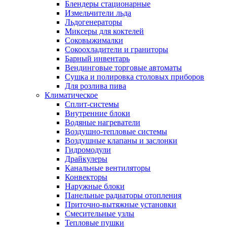
Блендеры стационарные
Измельчители льда
Льдогенераторы
Миксеры для коктелей
Соковыжималки
Сокоохладители и граниторы
Барный инвентарь
Вендинговые торговые автоматы
Сушка и полировка столовых приборов
Для розлива пива
Климатическое
Сплит-системы
Внутренние блоки
Водяные нагреватели
Воздушно-тепловые системы
Воздушные клапаны и заслонки
Гидромодули
Драйкулеры
Канальные вентиляторы
Конвекторы
Наружные блоки
Панельные радиаторы отопления
Приточно-вытяжные установки
Смесительные узлы
Тепловые пушки