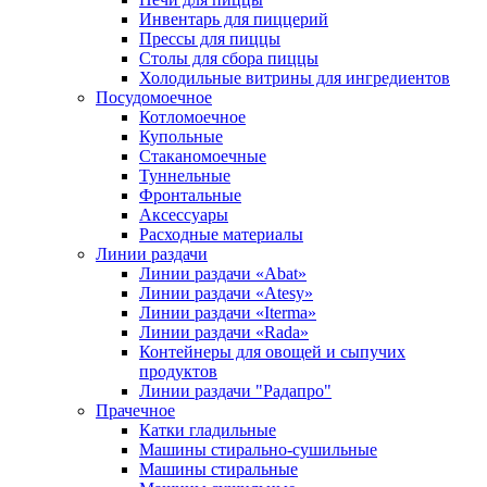
Инвентарь для пиццерий
Прессы для пиццы
Столы для сбора пиццы
Холодильные витрины для ингредиентов
Посудомоечное
Котломоечное
Купольные
Стаканомоечные
Туннельные
Фронтальные
Аксессуары
Расходные материалы
Линии раздачи
Линии раздачи «Abat»
Линии раздачи «Atesy»
Линии раздачи «Iterma»
Линии раздачи «Rada»
Контейнеры для овощей и сыпучих
продуктов
Линии раздачи "Радапро"
Прачечное
Катки гладильные
Машины стирально-сушильные
Машины стиральные