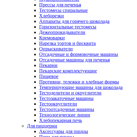
Прессы для печенья
Тестомесы спиральные
Хлеборезки
Аппараты для горячего шоколада
Горизонтальные тестомесы
Дежеопрокидыватели
Кремоварки
Нарезка тортов и бисквита
Опрыскиватели
Отсадочные и формовочные машины
Отсадочные машины для печенья
Пекарни
Пекарские комплектующие
Пищевое
Противни, тележки и хлебные формы
Темперирующие машины для шоколада
Тестоделители и округлители
Тестозакаточные машины
Тестоокруглители
Тестоотсадочные машины
Технологические линии
Хлебопекарная печь
Для пиццерии
Аксессуары для пиццы
Печи для пиццы