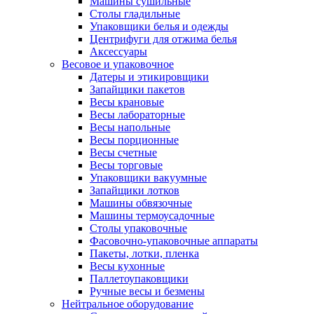
Машины сушильные
Столы гладильные
Упаковщики белья и одежды
Центрифуги для отжима белья
Аксессуары
Весовое и упаковочное
Датеры и этикировщики
Запайщики пакетов
Весы крановые
Весы лабораторные
Весы напольные
Весы порционные
Весы счетные
Весы торговые
Упаковщики вакуумные
Запайщики лотков
Машины обвязочные
Машины термоусадочные
Столы упаковочные
Фасовочно-упаковочные аппараты
Пакеты, лотки, пленка
Весы кухонные
Паллетоупаковщики
Ручные весы и безмены
Нейтральное оборудование