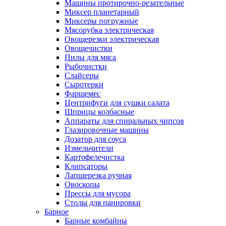
Машины протирочно-резательные
Миксер планетарный
Миксеры погружные
Мясорубка электрическая
Овощерезки электрическая
Овощечистки
Пилы для мяса
Рыбочистки
Слайсеры
Сыротерки
Фаршемес
Центрифуги для сушки салата
Шприцы колбасные
Аппараты для спиральных чипсов
Глазировочные машины
Дозатор для соуса
Измельчители
Картофелечистка
Клипсаторы
Лапшерезка ручная
Овоскопы
Прессы для мусора
Столы для панировки
Барное
Барные комбайны