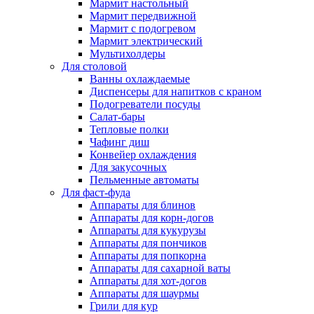
Мармит настольный
Мармит передвижной
Мармит с подогревом
Мармит электрический
Мультихолдеры
Для столовой
Ванны охлаждаемые
Диспенсеры для напитков с краном
Подогреватели посуды
Салат-бары
Тепловые полки
Чафинг диш
Конвейер охлаждения
Для закусочных
Пельменные автоматы
Для фаст-фуда
Аппараты для блинов
Аппараты для корн-догов
Аппараты для кукурузы
Аппараты для пончиков
Аппараты для попкорна
Аппараты для сахарной ваты
Аппараты для хот-догов
Аппараты для шаурмы
Грили для кур