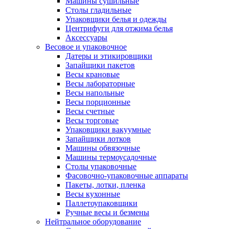
Машины сушильные
Столы гладильные
Упаковщики белья и одежды
Центрифуги для отжима белья
Аксессуары
Весовое и упаковочное
Датеры и этикировщики
Запайщики пакетов
Весы крановые
Весы лабораторные
Весы напольные
Весы порционные
Весы счетные
Весы торговые
Упаковщики вакуумные
Запайщики лотков
Машины обвязочные
Машины термоусадочные
Столы упаковочные
Фасовочно-упаковочные аппараты
Пакеты, лотки, пленка
Весы кухонные
Паллетоупаковщики
Ручные весы и безмены
Нейтральное оборудование