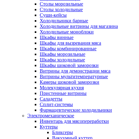
Столы морозильные
Столы холодильные
Суши-кейсы
Холодильники барные
Холодильные витрины для магазина
Холодильные моноблоки
Шкафы винные
Шкафы для вызревания мяса
Шкафы комбинированные
Шкафы морозильные
Шкафы холодильные
Шкафы шоковой заморозки
Витрины для демонстрации мяса
Витрины мультитемпературные
Камеры шоковой заморозки
Молекулярная кухня
Пристенные витрины
Саладетты
Сплит-системы
Фармацевтические холодильники
Электромеханическое
Инвентарь для мясопереработки
Куттеры
Бликсеры
Вакуумный куттер