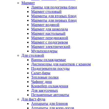
Мармит
Лампы для подогрева блюд
Мармит столовый
Мармиты для вторых блюд
Мармиты для первых блюд
Мармит водяной
Мармит для шоколада
Мармит настольный
Мармит передвижной
Мармит с подогревом
Мармит электрический
Мультихолдеры
Для столовой
Ванны охлаждаемые
Диспенсеры для напитков с краном
Подогреватели посуды
Салат-бары
Тепловые полки
Чафинг диш
Конвейер охлаждения
Для закусочных
Пельменные автоматы
Для фаст-фуда
Аппараты для блинов
Аппараты для корн-догов