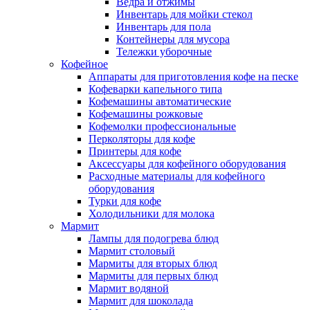
Ведра и отжимы
Инвентарь для мойки стекол
Инвентарь для пола
Контейнеры для мусора
Тележки уборочные
Кофейное
Аппараты для приготовления кофе на песке
Кофеварки капельного типа
Кофемашины автоматические
Кофемашины рожковые
Кофемолки профессиональные
Перколяторы для кофе
Принтеры для кофе
Аксессуары для кофейного оборудования
Расходные материалы для кофейного
оборудования
Турки для кофе
Холодильники для молока
Мармит
Лампы для подогрева блюд
Мармит столовый
Мармиты для вторых блюд
Мармиты для первых блюд
Мармит водяной
Мармит для шоколада