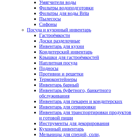
Умягчители воды
Фильтры водоподготовки
Фильтры для воды Brita
Пылесосы
Сифоны
Посуда и кухонный инвентарь
Гастроёмкости
Доски разделочные
Инвентарь для кухни
Кондитерский инвентарь
Крышки для гастроёмкостей
Наплитная посуда
Подносы
Противни и решетки
Термоконтейнеры
Инвентарь барный
Инвентарь буфетного, банкетного
обслуживания
Инвентарь для пекарен и кондитерских
Инвентарь для сервировки
Инвентарь для транспортировки продуктов
и готовой пищи
Инструменты для декорирования
Кухонный инвентарь
Мельницы для специй, соли,