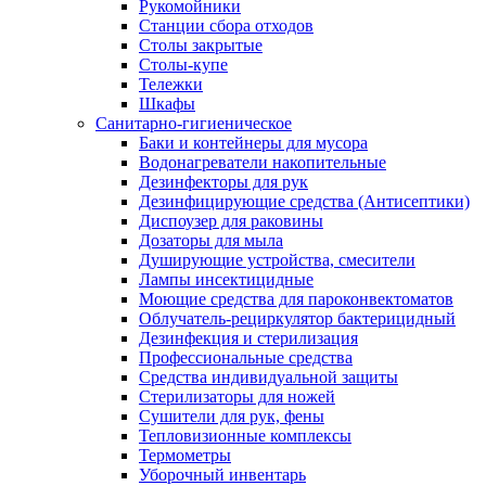
Рукомойники
Станции сбора отходов
Столы закрытые
Столы-купе
Тележки
Шкафы
Санитарно-гигиеническое
Баки и контейнеры для мусора
Водонагреватели накопительные
Дезинфекторы для рук
Дезинфицирующие средства (Антисептики)
Диспоузер для раковины
Дозаторы для мыла
Душирующие устройства, смесители
Лампы инсектицидные
Моющие средства для пароконвектоматов
Облучатель-рециркулятор бактерицидный
Дезинфекция и стерилизация
Профессиональные средства
Средства индивидуальной защиты
Стерилизаторы для ножей
Сушители для рук, фены
Тепловизионные комплексы
Термометры
Уборочный инвентарь