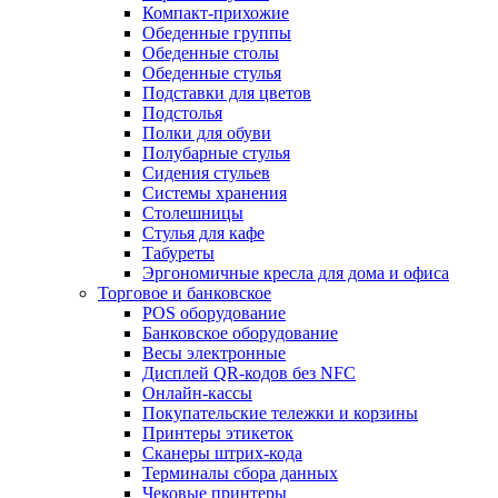
Компакт-прихожие
Обеденные группы
Обеденные столы
Обеденные стулья
Подставки для цветов
Подстолья
Полки для обуви
Полубарные стулья
Сидения стульев
Системы хранения
Столешницы
Стулья для кафе
Табуреты
Эргономичные кресла для дома и офиса
Торговое и банковское
POS оборудование
Банковское оборудование
Весы электронные
Дисплей QR-кодов без NFC
Онлайн-кассы
Покупательские тележки и корзины
Принтеры этикеток
Сканеры штрих-кода
Терминалы сбора данных
Чековые принтеры