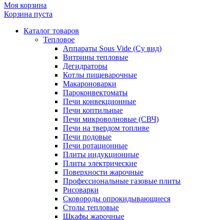
Моя корзина
Корзина пуста
Каталог товаров
Тепловое
Аппараты Sous Vide (Су вид)
Витрины тепловые
Дегидраторы
Котлы пищеварочные
Макароноварки
Пароконвектоматы
Печи конвекционные
Печи коптильные
Печи микроволновые (СВЧ)
Печи на твердом топливе
Печи подовые
Печи ротационные
Плиты индукционные
Плиты электрические
Поверхности жарочные
Профессиональные газовые плиты
Рисоварки
Сковороды опрокидывающиеся
Столы тепловые
Шкафы жарочные