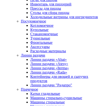
Инвентарь для пиццерий
Прессы для пиццы
Столы для сбора пиццы
Холодильные витрины для ингредиентов
Посудомоечное
Котломоечное
Купольные
Стаканомоечные
Туннельные
Фронтальные
Аксессуары
Расходные материалы
Линии раздачи
Линии раздачи «Abat»
Линии раздачи «Atesy»
Линии раздачи «Iterma»
Линии раздачи «Rada»
Контейнеры для овощей и сыпучих
продуктов
Линии раздачи "Радапро"
Прачечное
Катки гладильные
Машины стирально-сушильные
Машины стиральные