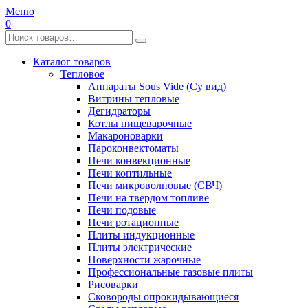
Меню
0
Каталог товаров
Тепловое
Аппараты Sous Vide (Су вид)
Витрины тепловые
Дегидраторы
Котлы пищеварочные
Макароноварки
Пароконвектоматы
Печи конвекционные
Печи коптильные
Печи микроволновые (СВЧ)
Печи на твердом топливе
Печи подовые
Печи ротационные
Плиты индукционные
Плиты электрические
Поверхности жарочные
Профессиональные газовые плиты
Рисоварки
Сковороды опрокидывающиеся