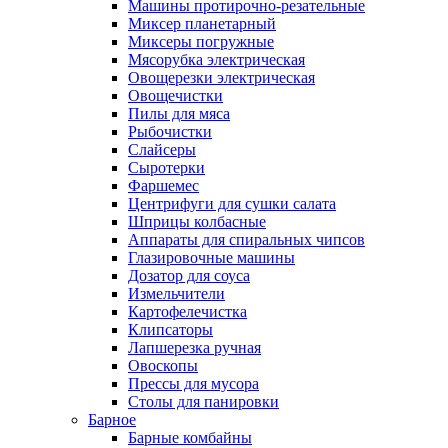
Машины протирочно-резательные
Миксер планетарный
Миксеры погружные
Мясорубка электрическая
Овощерезки электрическая
Овощечистки
Пилы для мяса
Рыбочистки
Слайсеры
Сыротерки
Фаршемес
Центрифуги для сушки салата
Шприцы колбасные
Аппараты для спиральных чипсов
Глазировочные машины
Дозатор для соуса
Измельчители
Картофелечистка
Клипсаторы
Лапшерезка ручная
Овоскопы
Прессы для мусора
Столы для панировки
Барное
Барные комбайны