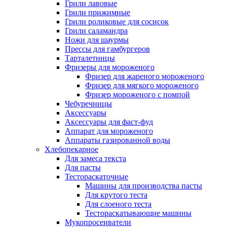
Грили лавовые
Грили прижимные
Грили роликовые для сосисок
Грили саламандра
Ножи для шаурмы
Прессы для гамбургеров
Тарталетницы
Фризеры для мороженого
Фризер для жареного мороженого
Фризер для мягкого мороженого
Фризер мороженого с помпой
Чебуречницы
Аксессуары
Аксессуары для фаст-фуд
Аппарат для мороженого
Аппараты газированной воды
Хлебопекарное
Для замеса текста
Для пасты
Тестораскаточные
Машины для производства пасты
Для крутого теста
Для слоеного теста
Тестораскатывающие машины
Мукопросеиватели