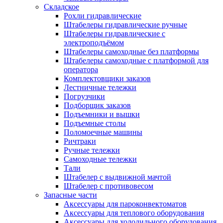
Складское
Рохли гидравлические
Штабелеры гидравлические ручные
Штабелеры гидравлические с
электроподъёмом
Штабелеры самоходные без платформы
Штабелеры самоходные с платформой для
оператора
Комплектовщики заказов
Лестничные тележки
Погрузчики
Подборщик заказов
Подъемники и вышки
Подъемные столы
Поломоечные машины
Ричтраки
Ручные тележки
Самоходные тележки
Тали
Штабелер с выдвижной мачтой
Штабелер с противовесом
Запасные части
Аксессуары для пароконвектоматов
Аксессуары для теплового оборудования
Аксессуары для холодильного оборудования