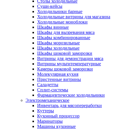
Столы холодильные
Суши-кейсы
Холодильники барные
Холодильные витрины для магазина
Холодильные моноблоки
Шкафы винные
Шкафы для вызревания мяса
Шкафы комбинированные
Шкафы морозильные
Шкафы холодильные
Шкафы шоковой заморозки
Витрины для демонстрации мяса
Витрины мультитемпературные
Камеры шоковой заморозки
Молекулярная кухня
Пристенные витрины
Саладетты
Сплит-системы
Фармацевтические холодильники
Электромеханическое
Инвентарь для мясопереработки
Куттеры
Кухонный процессор
Маринаторы
Машины кухонные