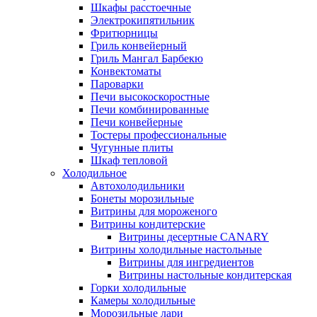
Шкафы расстоечные
Электрокипятильник
Фритюрницы
Гриль конвейерный
Гриль Мангал Барбекю
Конвектоматы
Пароварки
Печи высокоскоростные
Печи комбинированные
Печи конвейерные
Тостеры профессиональные
Чугунные плиты
Шкаф тепловой
Холодильное
Автохолодильники
Бонеты морозильные
Витрины для мороженого
Витрины кондитерские
Витрины десертные CANARY
Витрины холодильные настольные
Витрины для ингредиентов
Витрины настольные кондитерская
Горки холодильные
Камеры холодильные
Морозильные лари