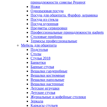
принадлежности сомелье Peugeot
Ножи
Одноразовая посуда
Посуда для общепита. Фарфор, керамика
Посуда из стекла
Посуда кухонная
Предметы сервировки
Профессиональные принадлежности gadgets
Столовые приборы
Термосы профессиональные
Мебель для общепита
Подстолья
Столы
Стулья 2018
Банкетки
Барные стулья
Вешалки гардеробные
Вешалки костюмные
Вешалки напольные
Вешалки настенные
Детские игрушки
Детские стулья
Журнальные и кофейные столики
Зеркала
Каркасы стульев