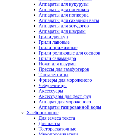
Аппараты для кукурузы
Аппараты для пончиков
Аппараты для попкорна
Аппараты для сахарной ваты
Аппараты для хот-догов
Аппараты для шаурмы
Грили для кур
Грили лавовые
Грили прижимные
Грили роликовые для сосисок
Грили саламандра
Ножи для шаурмы
Прессы для гамбургеров
Тарталетницы
Фризеры для мороженого
Чебуречницы
Аксессуары
Аксессуары для фаст-фуд
Аппарат для мороженого
Аппараты газированной воды
Хлебопекарное
Для замеса текста
Для пасты
Тестораскаточные
Мукопросеиватели