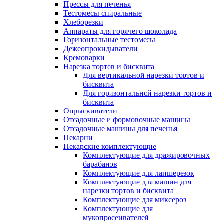
Прессы для печенья
Тестомесы спиральные
Хлеборезки
Аппараты для горячего шоколада
Горизонтальные тестомесы
Дежеопрокидыватели
Кремоварки
Нарезка тортов и бисквита
Для вертикальной нарезки тортов и
бисквита
Для горизонтальной нарезки тортов и
бисквита
Опрыскиватели
Отсадочные и формовочные машины
Отсадочные машины для печенья
Пекарни
Пекарские комплектующие
Комплектующие для дражировочных
барабанов
Комплектующие для лапшерезок
Комплектующие для машин для
нарезки тортов и бисквита
Комплектующие для миксеров
Комплектующие для
мукопросеивателей