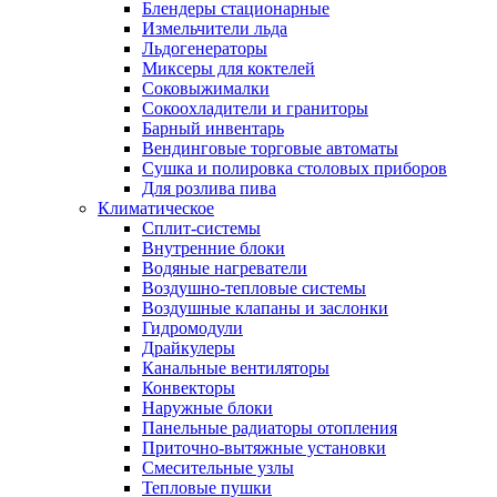
Блендеры стационарные
Измельчители льда
Льдогенераторы
Миксеры для коктелей
Соковыжималки
Сокоохладители и граниторы
Барный инвентарь
Вендинговые торговые автоматы
Сушка и полировка столовых приборов
Для розлива пива
Климатическое
Сплит-системы
Внутренние блоки
Водяные нагреватели
Воздушно-тепловые системы
Воздушные клапаны и заслонки
Гидромодули
Драйкулеры
Канальные вентиляторы
Конвекторы
Наружные блоки
Панельные радиаторы отопления
Приточно-вытяжные установки
Смесительные узлы
Тепловые пушки