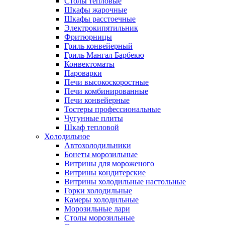
Столы тепловые
Шкафы жарочные
Шкафы расстоечные
Электрокипятильник
Фритюрницы
Гриль конвейерный
Гриль Мангал Барбекю
Конвектоматы
Пароварки
Печи высокоскоростные
Печи комбинированные
Печи конвейерные
Тостеры профессиональные
Чугунные плиты
Шкаф тепловой
Холодильное
Автохолодильники
Бонеты морозильные
Витрины для мороженого
Витрины кондитерские
Витрины холодильные настольные
Горки холодильные
Камеры холодильные
Морозильные лари
Столы морозильные