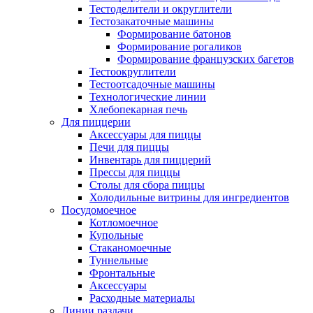
Тестоделители и округлители
Тестозакаточные машины
Формирование батонов
Формирование рогаликов
Формирование французских багетов
Тестоокруглители
Тестоотсадочные машины
Технологические линии
Хлебопекарная печь
Для пиццерии
Аксессуары для пиццы
Печи для пиццы
Инвентарь для пиццерий
Прессы для пиццы
Столы для сбора пиццы
Холодильные витрины для ингредиентов
Посудомоечное
Котломоечное
Купольные
Стаканомоечные
Туннельные
Фронтальные
Аксессуары
Расходные материалы
Линии раздачи