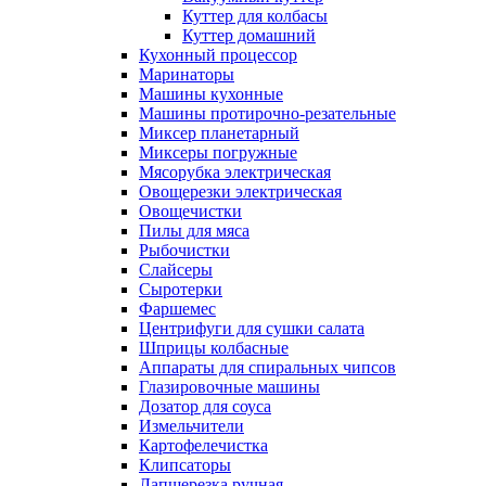
Куттер для колбасы
Куттер домашний
Кухонный процессор
Маринаторы
Машины кухонные
Машины протирочно-резательные
Миксер планетарный
Миксеры погружные
Мясорубка электрическая
Овощерезки электрическая
Овощечистки
Пилы для мяса
Рыбочистки
Слайсеры
Сыротерки
Фаршемес
Центрифуги для сушки салата
Шприцы колбасные
Аппараты для спиральных чипсов
Глазировочные машины
Дозатор для соуса
Измельчители
Картофелечистка
Клипсаторы
Лапшерезка ручная