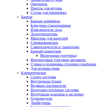
Овоскопы
Прессы для мусора
Столы для панировки
Барное
Барные комбайны
Блендеры стационарные
Измельчители льда
Льдогенераторы
Миксеры для коктелей
Соковыжималки
Сокоохладители и граниторы
Барный инвентарь
Молочники (питчеры)
Вендинговые торговые автоматы
Сушка и полировка столовых приборов
Для розлива пива
Климатическое
Сплит-системы
Внутренние блоки
Водяные нагреватели
Воздушно-тепловые системы
Воздушные клапаны и заслонки
Гидромодули
Драйкулеры