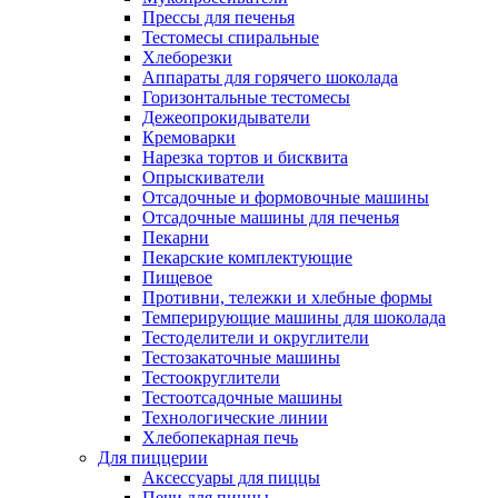
Прессы для печенья
Тестомесы спиральные
Хлеборезки
Аппараты для горячего шоколада
Горизонтальные тестомесы
Дежеопрокидыватели
Кремоварки
Нарезка тортов и бисквита
Опрыскиватели
Отсадочные и формовочные машины
Отсадочные машины для печенья
Пекарни
Пекарские комплектующие
Пищевое
Противни, тележки и хлебные формы
Темперирующие машины для шоколада
Тестоделители и округлители
Тестозакаточные машины
Тестоокруглители
Тестоотсадочные машины
Технологические линии
Хлебопекарная печь
Для пиццерии
Аксессуары для пиццы
Печи для пиццы