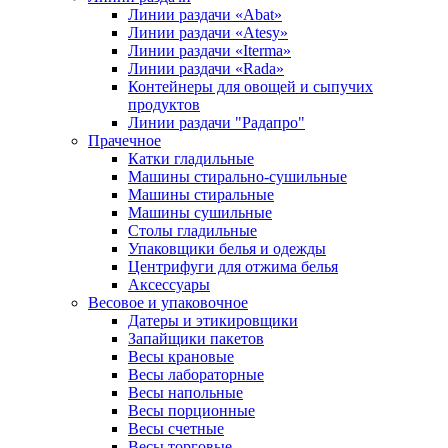
Линии раздачи «Abat»
Линии раздачи «Atesy»
Линии раздачи «Iterma»
Линии раздачи «Rada»
Контейнеры для овощей и сыпучих
продуктов
Линии раздачи "Радапро"
Прачечное
Катки гладильные
Машины стирально-сушильные
Машины стиральные
Машины сушильные
Столы гладильные
Упаковщики белья и одежды
Центрифуги для отжима белья
Аксессуары
Весовое и упаковочное
Датеры и этикировщики
Запайщики пакетов
Весы крановые
Весы лабораторные
Весы напольные
Весы порционные
Весы счетные
Весы торговые