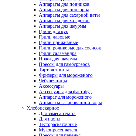
Аппараты для пончиков
Аппараты для попкорна
Аппараты для сахарной ваты
Аппараты для хот-догов
Аппараты для шаурмы
Грили для кур
Грили лавовые
Грили прижимные
Грили роликовые для сосисок
Грили саламандра
Ножи для шаурмы
Прессы для гамбургеров
Тарталетницы
Фризеры для мороженого
Чебуречницы
Аксессуары
Аксессуары для фаст-фуд
Аппарат для мороженого
Аппараты газированной воды
Хлебопекарное
Для замеса текста
Для пасты
Тестораскаточные
Мукопросеиватели
Прессы для печенья