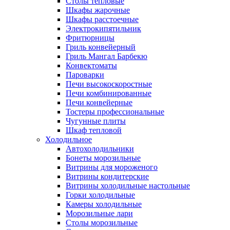
Столы тепловые
Шкафы жарочные
Шкафы расстоечные
Электрокипятильник
Фритюрницы
Гриль конвейерный
Гриль Мангал Барбекю
Конвектоматы
Пароварки
Печи высокоскоростные
Печи комбинированные
Печи конвейерные
Тостеры профессиональные
Чугунные плиты
Шкаф тепловой
Холодильное
Автохолодильники
Бонеты морозильные
Витрины для мороженого
Витрины кондитерские
Витрины холодильные настольные
Горки холодильные
Камеры холодильные
Морозильные лари
Столы морозильные