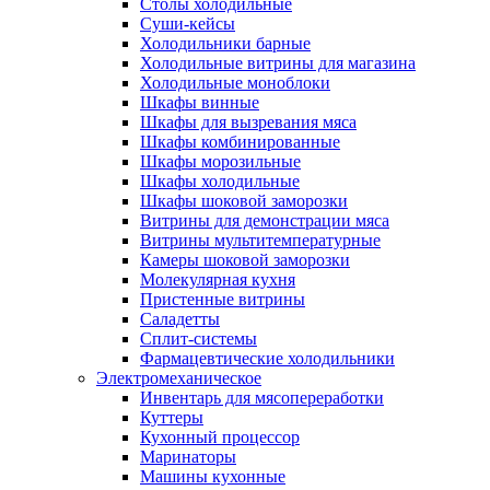
Столы холодильные
Суши-кейсы
Холодильники барные
Холодильные витрины для магазина
Холодильные моноблоки
Шкафы винные
Шкафы для вызревания мяса
Шкафы комбинированные
Шкафы морозильные
Шкафы холодильные
Шкафы шоковой заморозки
Витрины для демонстрации мяса
Витрины мультитемпературные
Камеры шоковой заморозки
Молекулярная кухня
Пристенные витрины
Саладетты
Сплит-системы
Фармацевтические холодильники
Электромеханическое
Инвентарь для мясопереработки
Куттеры
Кухонный процессор
Маринаторы
Машины кухонные