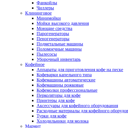
Фанкойлы
Чиллеры
Клининговое
Минимойки
Мойки высокого давления
Моющие средства
Парогенераторы
Пеногенераторы
Подметальные машины
Поломоечные машины
Пылесосы
Уборочный инвентарь
Кофейное
Аппараты для приготовления кофе на песке
Кофеварки капельного типа
Кофемашины автоматические
Кофемашины рожковые
Кофемолки профессиональные
Перколяторы для кофе
Принтеры для кофе
Аксессуары для кофейного оборудования
Расходные материалы для кофейного оборудо
Турки для кофе
Холодильники для молока
Мармит