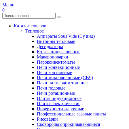
Меню
0
Каталог товаров
Тепловое
Аппараты Sous Vide (Су вид)
Витрины тепловые
Дегидраторы
Котлы пищеварочные
Макароноварки
Пароконвектоматы
Печи конвекционные
Печи коптильные
Печи микроволновые (СВЧ)
Печи на твердом топливе
Печи подовые
Печи ротационные
Плиты индукционные
Плиты электрические
Поверхности жарочные
Профессиональные газовые плиты
Рисоварки
Сковороды опрокидывающиеся