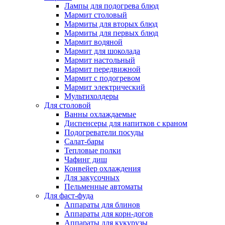
Лампы для подогрева блюд
Мармит столовый
Мармиты для вторых блюд
Мармиты для первых блюд
Мармит водяной
Мармит для шоколада
Мармит настольный
Мармит передвижной
Мармит с подогревом
Мармит электрический
Мультихолдеры
Для столовой
Ванны охлаждаемые
Диспенсеры для напитков с краном
Подогреватели посуды
Салат-бары
Тепловые полки
Чафинг диш
Конвейер охлаждения
Для закусочных
Пельменные автоматы
Для фаст-фуда
Аппараты для блинов
Аппараты для корн-догов
Аппараты для кукурузы