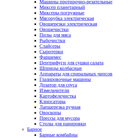
Машины протирочно-резательные
Миксер планетарный
Миксеры погружные
Мясорубка электрическая
Овощерезки электрическая
Овощечистки
Пилы для мяса
Рыбочистки
Слайсеры
Сыротерки
Фаршемес
Центрифуги для сушки салата
Шприцы колбасные
Аппараты для спиральных чипсов
Глазировочные машины
Дозатор для соуса
Измельчители
Картофелечистка
Клипсаторы
Лапшерезка ручная
Овоскопы
Прессы для мусора
Столы для панировки
Барное
Барные комбайны