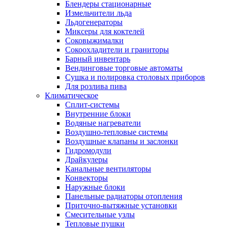
Блендеры стационарные
Измельчители льда
Льдогенераторы
Миксеры для коктелей
Соковыжималки
Сокоохладители и граниторы
Барный инвентарь
Вендинговые торговые автоматы
Сушка и полировка столовых приборов
Для розлива пива
Климатическое
Сплит-системы
Внутренние блоки
Водяные нагреватели
Воздушно-тепловые системы
Воздушные клапаны и заслонки
Гидромодули
Драйкулеры
Канальные вентиляторы
Конвекторы
Наружные блоки
Панельные радиаторы отопления
Приточно-вытяжные установки
Смесительные узлы
Тепловые пушки