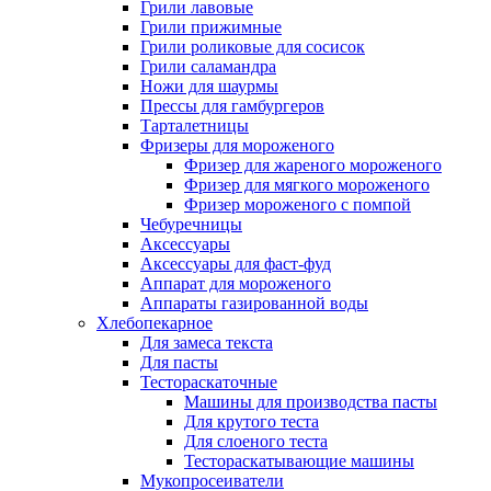
Грили лавовые
Грили прижимные
Грили роликовые для сосисок
Грили саламандра
Ножи для шаурмы
Прессы для гамбургеров
Тарталетницы
Фризеры для мороженого
Фризер для жареного мороженого
Фризер для мягкого мороженого
Фризер мороженого с помпой
Чебуречницы
Аксессуары
Аксессуары для фаст-фуд
Аппарат для мороженого
Аппараты газированной воды
Хлебопекарное
Для замеса текста
Для пасты
Тестораскаточные
Машины для производства пасты
Для крутого теста
Для слоеного теста
Тестораскатывающие машины
Мукопросеиватели