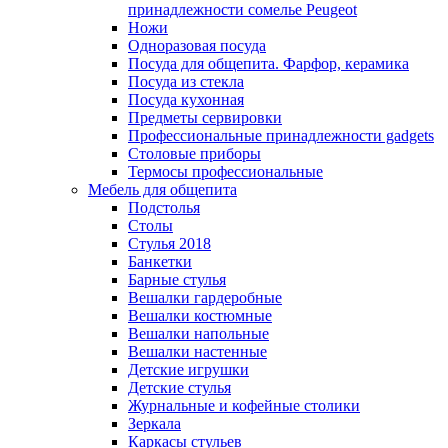
принадлежности сомелье Peugeot
Ножи
Одноразовая посуда
Посуда для общепита. Фарфор, керамика
Посуда из стекла
Посуда кухонная
Предметы сервировки
Профессиональные принадлежности gadgets
Столовые приборы
Термосы профессиональные
Мебель для общепита
Подстолья
Столы
Стулья 2018
Банкетки
Барные стулья
Вешалки гардеробные
Вешалки костюмные
Вешалки напольные
Вешалки настенные
Детские игрушки
Детские стулья
Журнальные и кофейные столики
Зеркала
Каркасы стульев