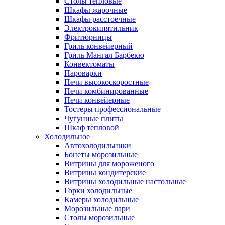
Столы тепловые
Шкафы жарочные
Шкафы расстоечные
Электрокипятильник
Фритюрницы
Гриль конвейерный
Гриль Мангал Барбекю
Конвектоматы
Пароварки
Печи высокоскоростные
Печи комбинированные
Печи конвейерные
Тостеры профессиональные
Чугунные плиты
Шкаф тепловой
Холодильное
Автохолодильники
Бонеты морозильные
Витрины для мороженого
Витрины кондитерские
Витрины холодильные настольные
Горки холодильные
Камеры холодильные
Морозильные лари
Столы морозильные