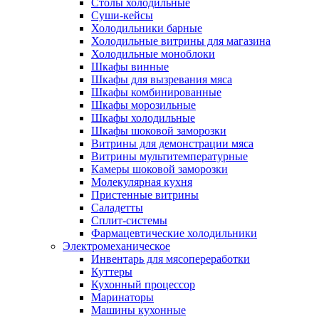
Столы холодильные
Суши-кейсы
Холодильники барные
Холодильные витрины для магазина
Холодильные моноблоки
Шкафы винные
Шкафы для вызревания мяса
Шкафы комбинированные
Шкафы морозильные
Шкафы холодильные
Шкафы шоковой заморозки
Витрины для демонстрации мяса
Витрины мультитемпературные
Камеры шоковой заморозки
Молекулярная кухня
Пристенные витрины
Саладетты
Сплит-системы
Фармацевтические холодильники
Электромеханическое
Инвентарь для мясопереработки
Куттеры
Кухонный процессор
Маринаторы
Машины кухонные