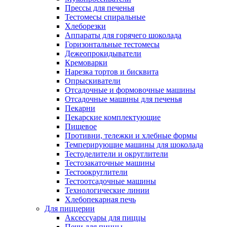
Прессы для печенья
Тестомесы спиральные
Хлеборезки
Аппараты для горячего шоколада
Горизонтальные тестомесы
Дежеопрокидыватели
Кремоварки
Нарезка тортов и бисквита
Опрыскиватели
Отсадочные и формовочные машины
Отсадочные машины для печенья
Пекарни
Пекарские комплектующие
Пищевое
Противни, тележки и хлебные формы
Темперирующие машины для шоколада
Тестоделители и округлители
Тестозакаточные машины
Тестоокруглители
Тестоотсадочные машины
Технологические линии
Хлебопекарная печь
Для пиццерии
Аксессуары для пиццы
Печи для пиццы