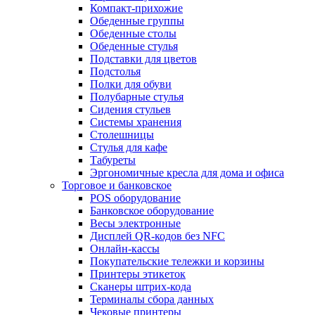
Компакт-прихожие
Обеденные группы
Обеденные столы
Обеденные стулья
Подставки для цветов
Подстолья
Полки для обуви
Полубарные стулья
Сидения стульев
Системы хранения
Столешницы
Стулья для кафе
Табуреты
Эргономичные кресла для дома и офиса
Торговое и банковское
POS оборудование
Банковское оборудование
Весы электронные
Дисплей QR-кодов без NFC
Онлайн-кассы
Покупательские тележки и корзины
Принтеры этикеток
Сканеры штрих-кода
Терминалы сбора данных
Чековые принтеры