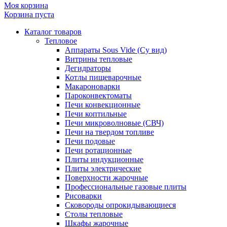
Моя корзина
Корзина пуста
Каталог товаров
Тепловое
Аппараты Sous Vide (Су вид)
Витрины тепловые
Дегидраторы
Котлы пищеварочные
Макароноварки
Пароконвектоматы
Печи конвекционные
Печи коптильные
Печи микроволновые (СВЧ)
Печи на твердом топливе
Печи подовые
Печи ротационные
Плиты индукционные
Плиты электрические
Поверхности жарочные
Профессиональные газовые плиты
Рисоварки
Сковороды опрокидывающиеся
Столы тепловые
Шкафы жарочные