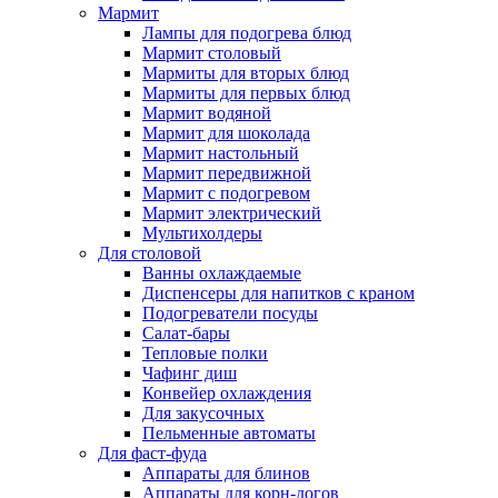
Мармит
Лампы для подогрева блюд
Мармит столовый
Мармиты для вторых блюд
Мармиты для первых блюд
Мармит водяной
Мармит для шоколада
Мармит настольный
Мармит передвижной
Мармит с подогревом
Мармит электрический
Мультихолдеры
Для столовой
Ванны охлаждаемые
Диспенсеры для напитков с краном
Подогреватели посуды
Салат-бары
Тепловые полки
Чафинг диш
Конвейер охлаждения
Для закусочных
Пельменные автоматы
Для фаст-фуда
Аппараты для блинов
Аппараты для корн-догов