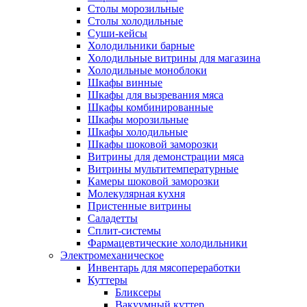
Столы морозильные
Столы холодильные
Суши-кейсы
Холодильники барные
Холодильные витрины для магазина
Холодильные моноблоки
Шкафы винные
Шкафы для вызревания мяса
Шкафы комбинированные
Шкафы морозильные
Шкафы холодильные
Шкафы шоковой заморозки
Витрины для демонстрации мяса
Витрины мультитемпературные
Камеры шоковой заморозки
Молекулярная кухня
Пристенные витрины
Саладетты
Сплит-системы
Фармацевтические холодильники
Электромеханическое
Инвентарь для мясопереработки
Куттеры
Бликсеры
Вакуумный куттер