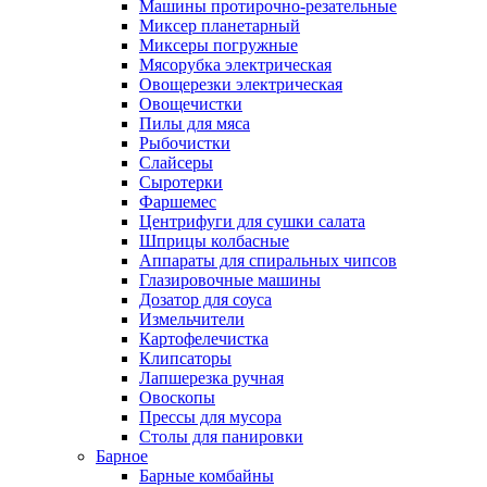
Машины протирочно-резательные
Миксер планетарный
Миксеры погружные
Мясорубка электрическая
Овощерезки электрическая
Овощечистки
Пилы для мяса
Рыбочистки
Слайсеры
Сыротерки
Фаршемес
Центрифуги для сушки салата
Шприцы колбасные
Аппараты для спиральных чипсов
Глазировочные машины
Дозатор для соуса
Измельчители
Картофелечистка
Клипсаторы
Лапшерезка ручная
Овоскопы
Прессы для мусора
Столы для панировки
Барное
Барные комбайны