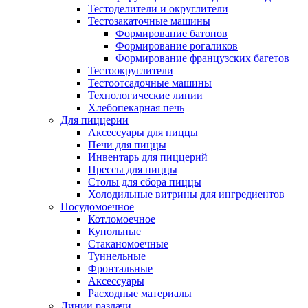
Тестоделители и округлители
Тестозакаточные машины
Формирование батонов
Формирование рогаликов
Формирование французских багетов
Тестоокруглители
Тестоотсадочные машины
Технологические линии
Хлебопекарная печь
Для пиццерии
Аксессуары для пиццы
Печи для пиццы
Инвентарь для пиццерий
Прессы для пиццы
Столы для сбора пиццы
Холодильные витрины для ингредиентов
Посудомоечное
Котломоечное
Купольные
Стаканомоечные
Туннельные
Фронтальные
Аксессуары
Расходные материалы
Линии раздачи