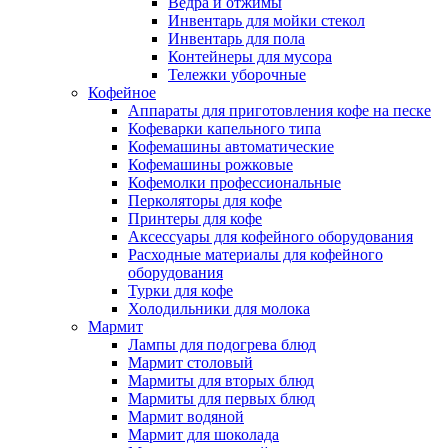
Ведра и отжимы
Инвентарь для мойки стекол
Инвентарь для пола
Контейнеры для мусора
Тележки уборочные
Кофейное
Аппараты для приготовления кофе на песке
Кофеварки капельного типа
Кофемашины автоматические
Кофемашины рожковые
Кофемолки профессиональные
Перколяторы для кофе
Принтеры для кофе
Аксессуары для кофейного оборудования
Расходные материалы для кофейного
оборудования
Турки для кофе
Холодильники для молока
Мармит
Лампы для подогрева блюд
Мармит столовый
Мармиты для вторых блюд
Мармиты для первых блюд
Мармит водяной
Мармит для шоколада