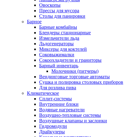
Овоскопы
Прессы для мусора
Столы для панировки
Барное
Барные комбайны
Блендеры стационарные
Измельчители льда
Льдогенераторы
Миксеры для коктелей
Соковыжималки
Сокоохладители и граниторы
Барный инвентарь
Молочники (питчеры)
Вендинговые торговые автоматы
Сушка и полировка столовых приборов
Для розлива пива
Климатическое
Сплит-системы
Внутренние блоки
Водяные нагреватели
Воздушно-тепловые системы
Воздушные клапаны и заслонки
Гидромодули
Драйкулеры