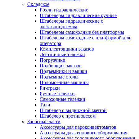
Складское
Рохли гидравлические
Штабелеры гидравлические ручные
Штабелеры гидравлические с
электроподъёмом
Штабелеры самоходные без платформы
Штабелеры самоходные с платформой для
оператора
Комплектовщики заказов
Лестничные тележки
Погрузчики
Подборщик заказов
Подъемники и вышки
Подъемные столы
Поломоечные машины
Ричтраки
Ручные тележки
Самоходные тележки
Тали
Штабелер с выдвижной мачтой
Штабелер с противовесом
Запасные части
Аксессуары для пароконвектоматов
Аксессуары для теплового оборудования
Аксессуары для холодильного оборудования