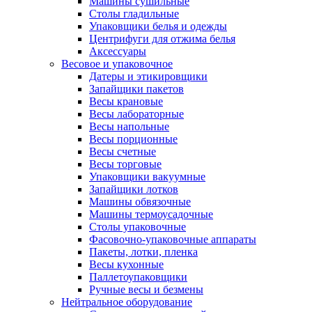
Машины сушильные
Столы гладильные
Упаковщики белья и одежды
Центрифуги для отжима белья
Аксессуары
Весовое и упаковочное
Датеры и этикировщики
Запайщики пакетов
Весы крановые
Весы лабораторные
Весы напольные
Весы порционные
Весы счетные
Весы торговые
Упаковщики вакуумные
Запайщики лотков
Машины обвязочные
Машины термоусадочные
Столы упаковочные
Фасовочно-упаковочные аппараты
Пакеты, лотки, пленка
Весы кухонные
Паллетоупаковщики
Ручные весы и безмены
Нейтральное оборудование