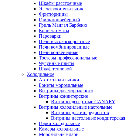
Шкафы расстоечные
Электрокипятильник
Фритюрницы
Гриль конвейерный
Гриль Мангал Барбекю
Конвектоматы
Пароварки
Печи высокоскоростные
Печи комбинированные
Печи конвейерные
Тостеры профессиональные
Чугунные плиты
Шкаф тепловой
Холодильное
Автохолодильники
Бонеты морозильные
Витрины для мороженого
Витрины кондитерские
Витрины десертные CANARY
Витрины холодильные настольные
Витрины для ингредиентов
Витрины настольные кондитерская
Горки холодильные
Камеры холодильные
Морозильные лари