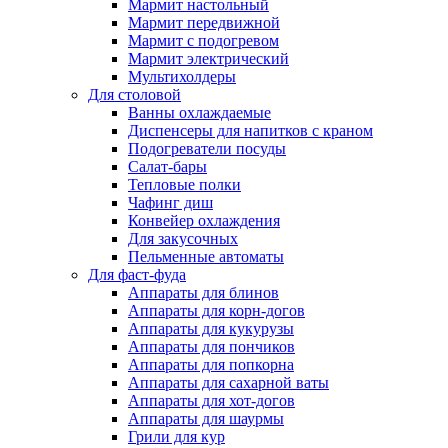
Мармит настольный
Мармит передвижной
Мармит с подогревом
Мармит электрический
Мультихолдеры
Для столовой
Ванны охлаждаемые
Диспенсеры для напитков с краном
Подогреватели посуды
Салат-бары
Тепловые полки
Чафинг диш
Конвейер охлаждения
Для закусочных
Пельменные автоматы
Для фаст-фуда
Аппараты для блинов
Аппараты для корн-догов
Аппараты для кукурузы
Аппараты для пончиков
Аппараты для попкорна
Аппараты для сахарной ваты
Аппараты для хот-догов
Аппараты для шаурмы
Грили для кур