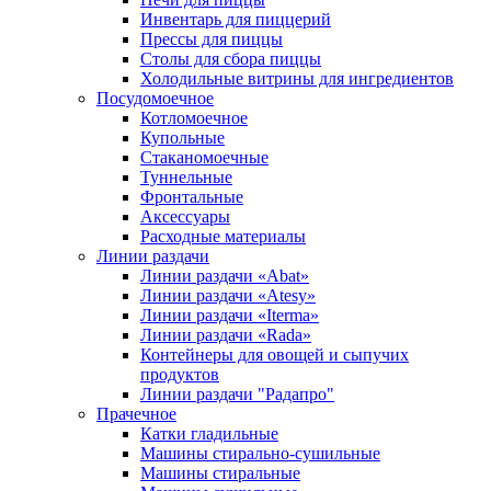
Инвентарь для пиццерий
Прессы для пиццы
Столы для сбора пиццы
Холодильные витрины для ингредиентов
Посудомоечное
Котломоечное
Купольные
Стаканомоечные
Туннельные
Фронтальные
Аксессуары
Расходные материалы
Линии раздачи
Линии раздачи «Abat»
Линии раздачи «Atesy»
Линии раздачи «Iterma»
Линии раздачи «Rada»
Контейнеры для овощей и сыпучих
продуктов
Линии раздачи "Радапро"
Прачечное
Катки гладильные
Машины стирально-сушильные
Машины стиральные