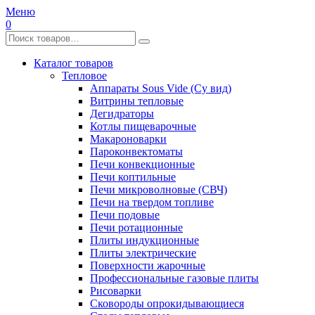
Меню
0
Каталог товаров
Тепловое
Аппараты Sous Vide (Су вид)
Витрины тепловые
Дегидраторы
Котлы пищеварочные
Макароноварки
Пароконвектоматы
Печи конвекционные
Печи коптильные
Печи микроволновые (СВЧ)
Печи на твердом топливе
Печи подовые
Печи ротационные
Плиты индукционные
Плиты электрические
Поверхности жарочные
Профессиональные газовые плиты
Рисоварки
Сковороды опрокидывающиеся