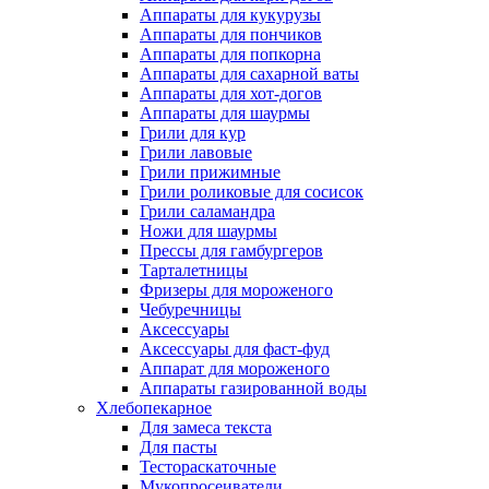
Аппараты для кукурузы
Аппараты для пончиков
Аппараты для попкорна
Аппараты для сахарной ваты
Аппараты для хот-догов
Аппараты для шаурмы
Грили для кур
Грили лавовые
Грили прижимные
Грили роликовые для сосисок
Грили саламандра
Ножи для шаурмы
Прессы для гамбургеров
Тарталетницы
Фризеры для мороженого
Чебуречницы
Аксессуары
Аксессуары для фаст-фуд
Аппарат для мороженого
Аппараты газированной воды
Хлебопекарное
Для замеса текста
Для пасты
Тестораскаточные
Мукопросеиватели