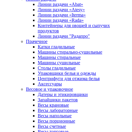
Линии раздачи «Abat»
Линии раздачи «Atesy»
Линии раздачи «Iterma»
Линии раздачи «Rada»
Контейнеры для овощей и сыпучих
продуктов
Линии раздачи "Радапро"
Прачечное
Катки гладильные
Машины стирально-сушильные
Машины стиральные
Машины сушильные
Столы гладильные
Упаковщики белья и одежды
Центрифуги для отжима белья
Аксессуары
Весовое и упаковочное
Датеры и этикировщики
Запайщики пакетов
Весы крановые
Весы лабораторные
Весы напольные
Весы порционные
Весы счетные
Весы торговые