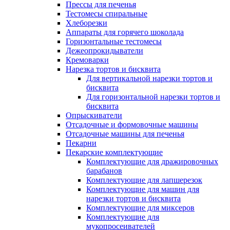
Прессы для печенья
Тестомесы спиральные
Хлеборезки
Аппараты для горячего шоколада
Горизонтальные тестомесы
Дежеопрокидыватели
Кремоварки
Нарезка тортов и бисквита
Для вертикальной нарезки тортов и
бисквита
Для горизонтальной нарезки тортов и
бисквита
Опрыскиватели
Отсадочные и формовочные машины
Отсадочные машины для печенья
Пекарни
Пекарские комплектующие
Комплектующие для дражировочных
барабанов
Комплектующие для лапшерезок
Комплектующие для машин для
нарезки тортов и бисквита
Комплектующие для миксеров
Комплектующие для
мукопросеивателей