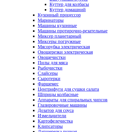
Куттер для колбасы
Куттер домашний
Кухонный процессор
Маринаторы
Машины кухонные
Машины протирочно-резательные
Миксер планетарный
Миксеры погружные
Мясорубка электрическая
Овощерезки электрическая
Овощечистки
Пилы для мяса
Рыбочистки
Слайсеры
Сыротерки
Фаршемес
Центрифуги для сушки салата
Шприцы колбасные
Аппараты для спиральных чипсов
Глазировочные машины
Дозатор для соуса
Измельчители
Картофелечистка
Клипсаторы
Лапшерезка ручная