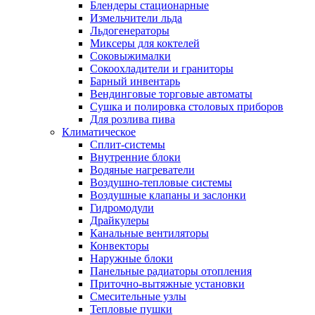
Блендеры стационарные
Измельчители льда
Льдогенераторы
Миксеры для коктелей
Соковыжималки
Сокоохладители и граниторы
Барный инвентарь
Вендинговые торговые автоматы
Сушка и полировка столовых приборов
Для розлива пива
Климатическое
Сплит-системы
Внутренние блоки
Водяные нагреватели
Воздушно-тепловые системы
Воздушные клапаны и заслонки
Гидромодули
Драйкулеры
Канальные вентиляторы
Конвекторы
Наружные блоки
Панельные радиаторы отопления
Приточно-вытяжные установки
Смесительные узлы
Тепловые пушки