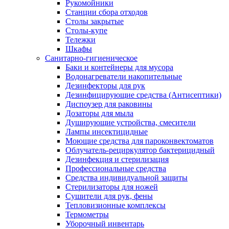
Рукомойники
Станции сбора отходов
Столы закрытые
Столы-купе
Тележки
Шкафы
Санитарно-гигиеническое
Баки и контейнеры для мусора
Водонагреватели накопительные
Дезинфекторы для рук
Дезинфицирующие средства (Антисептики)
Диспоузер для раковины
Дозаторы для мыла
Душирующие устройства, смесители
Лампы инсектицидные
Моющие средства для пароконвектоматов
Облучатель-рециркулятор бактерицидный
Дезинфекция и стерилизация
Профессиональные средства
Средства индивидуальной защиты
Стерилизаторы для ножей
Сушители для рук, фены
Тепловизионные комплексы
Термометры
Уборочный инвентарь