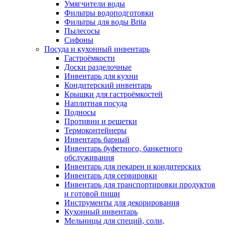
Умягчители воды
Фильтры водоподготовки
Фильтры для воды Brita
Пылесосы
Сифоны
Посуда и кухонный инвентарь
Гастроёмкости
Доски разделочные
Инвентарь для кухни
Кондитерский инвентарь
Крышки для гастроёмкостей
Наплитная посуда
Подносы
Противни и решетки
Термоконтейнеры
Инвентарь барный
Инвентарь буфетного, банкетного
обслуживания
Инвентарь для пекарен и кондитерских
Инвентарь для сервировки
Инвентарь для транспортировки продуктов
и готовой пищи
Инструменты для декорирования
Кухонный инвентарь
Мельницы для специй, соли,