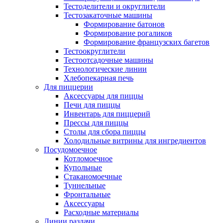
Тестоделители и округлители
Тестозакаточные машины
Формирование батонов
Формирование рогаликов
Формирование французских багетов
Тестоокруглители
Тестоотсадочные машины
Технологические линии
Хлебопекарная печь
Для пиццерии
Аксессуары для пиццы
Печи для пиццы
Инвентарь для пиццерий
Прессы для пиццы
Столы для сбора пиццы
Холодильные витрины для ингредиентов
Посудомоечное
Котломоечное
Купольные
Стаканомоечные
Туннельные
Фронтальные
Аксессуары
Расходные материалы
Линии раздачи