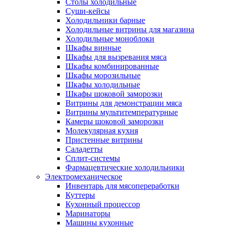
Столы холодильные
Суши-кейсы
Холодильники барные
Холодильные витрины для магазина
Холодильные моноблоки
Шкафы винные
Шкафы для вызревания мяса
Шкафы комбинированные
Шкафы морозильные
Шкафы холодильные
Шкафы шоковой заморозки
Витрины для демонстрации мяса
Витрины мультитемпературные
Камеры шоковой заморозки
Молекулярная кухня
Пристенные витрины
Саладетты
Сплит-системы
Фармацевтические холодильники
Электромеханическое
Инвентарь для мясопереработки
Куттеры
Кухонный процессор
Маринаторы
Машины кухонные