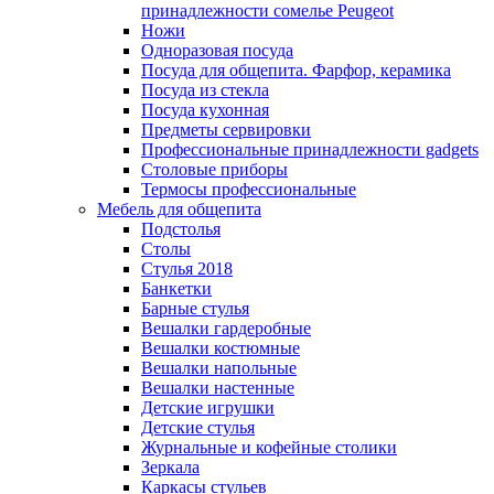
принадлежности сомелье Peugeot
Ножи
Одноразовая посуда
Посуда для общепита. Фарфор, керамика
Посуда из стекла
Посуда кухонная
Предметы сервировки
Профессиональные принадлежности gadgets
Столовые приборы
Термосы профессиональные
Мебель для общепита
Подстолья
Столы
Стулья 2018
Банкетки
Барные стулья
Вешалки гардеробные
Вешалки костюмные
Вешалки напольные
Вешалки настенные
Детские игрушки
Детские стулья
Журнальные и кофейные столики
Зеркала
Каркасы стульев