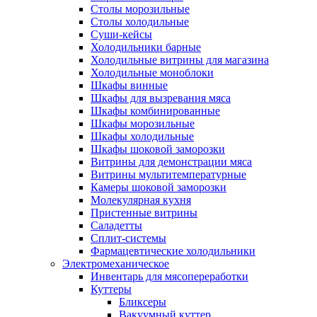
Столы морозильные
Столы холодильные
Суши-кейсы
Холодильники барные
Холодильные витрины для магазина
Холодильные моноблоки
Шкафы винные
Шкафы для вызревания мяса
Шкафы комбинированные
Шкафы морозильные
Шкафы холодильные
Шкафы шоковой заморозки
Витрины для демонстрации мяса
Витрины мультитемпературные
Камеры шоковой заморозки
Молекулярная кухня
Пристенные витрины
Саладетты
Сплит-системы
Фармацевтические холодильники
Электромеханическое
Инвентарь для мясопереработки
Куттеры
Бликсеры
Вакуумный куттер