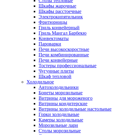
Столы тепловые
Шкафы жарочные
Шкафы расстоечные
Электрокипятильник
Фритюрницы
Гриль конвейерный
Гриль Мангал Барбекю
Конвектоматы
Пароварки
Печи высокоскоростные
Печи комбинированные
Печи конвейерные
Тостеры профессиональные
Чугунные плиты
Шкаф тепловой
Холодильное
Автохолодильники
Бонеты морозильные
Витрины для мороженого
Витрины кондитерские
Витрины холодильные настольные
Горки холодильные
Камеры холодильные
Морозильные лари
Столы морозильные