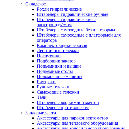
Складское
Рохли гидравлические
Штабелеры гидравлические ручные
Штабелеры гидравлические с
электроподъёмом
Штабелеры самоходные без платформы
Штабелеры самоходные с платформой для
оператора
Комплектовщики заказов
Лестничные тележки
Погрузчики
Подборщик заказов
Подъемники и вышки
Подъемные столы
Поломоечные машины
Ричтраки
Ручные тележки
Самоходные тележки
Тали
Штабелер с выдвижной мачтой
Штабелер с противовесом
Запасные части
Аксессуары для пароконвектоматов
Аксессуары для теплового оборудования
Аксессуары для холодильного оборудования