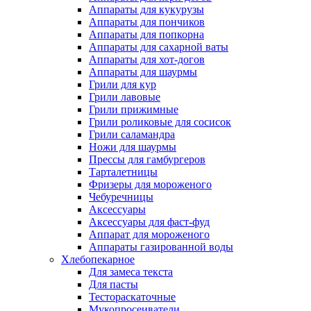
Аппараты для кукурузы
Аппараты для пончиков
Аппараты для попкорна
Аппараты для сахарной ваты
Аппараты для хот-догов
Аппараты для шаурмы
Грили для кур
Грили лавовые
Грили прижимные
Грили роликовые для сосисок
Грили саламандра
Ножи для шаурмы
Прессы для гамбургеров
Тарталетницы
Фризеры для мороженого
Чебуречницы
Аксессуары
Аксессуары для фаст-фуд
Аппарат для мороженого
Аппараты газированной воды
Хлебопекарное
Для замеса текста
Для пасты
Тестораскаточные
Мукопросеиватели