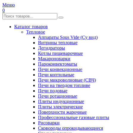
Меню
0
Каталог товаров
Тепловое
Аппараты Sous Vide (Су вид)
Витрины тепловые
Дегидраторы
Котлы пищеварочные
Макароноварки
Пароконвектоматы
Печи конвекционные
Печи коптильные
Печи микроволновые (СВЧ)
Печи на твердом топливе
Печи подовые
Печи ротационные
Плиты индукционные
Плиты электрические
Поверхности жарочные
Профессиональные газовые плиты
Рисоварки
Сковороды опрокидывающиеся