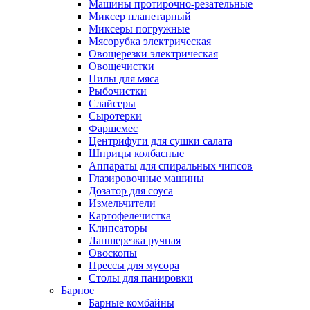
Машины протирочно-резательные
Миксер планетарный
Миксеры погружные
Мясорубка электрическая
Овощерезки электрическая
Овощечистки
Пилы для мяса
Рыбочистки
Слайсеры
Сыротерки
Фаршемес
Центрифуги для сушки салата
Шприцы колбасные
Аппараты для спиральных чипсов
Глазировочные машины
Дозатор для соуса
Измельчители
Картофелечистка
Клипсаторы
Лапшерезка ручная
Овоскопы
Прессы для мусора
Столы для панировки
Барное
Барные комбайны