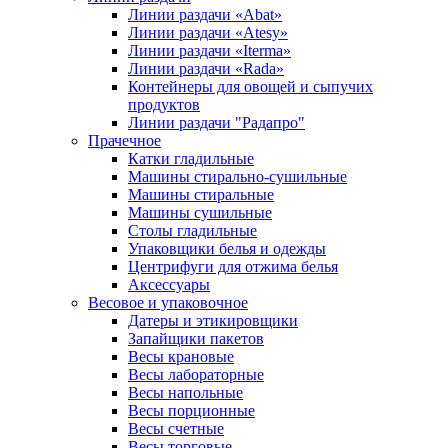
Линии раздачи «Abat»
Линии раздачи «Atesy»
Линии раздачи «Iterma»
Линии раздачи «Rada»
Контейнеры для овощей и сыпучих
продуктов
Линии раздачи "Радапро"
Прачечное
Катки гладильные
Машины стирально-сушильные
Машины стиральные
Машины сушильные
Столы гладильные
Упаковщики белья и одежды
Центрифуги для отжима белья
Аксессуары
Весовое и упаковочное
Датеры и этикировщики
Запайщики пакетов
Весы крановые
Весы лабораторные
Весы напольные
Весы порционные
Весы счетные
Весы торговые