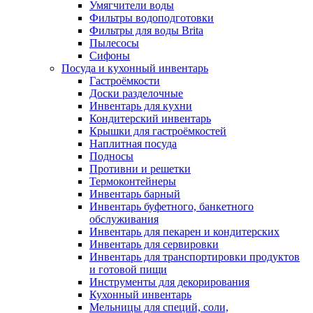
Умягчители воды
Фильтры водоподготовки
Фильтры для воды Brita
Пылесосы
Сифоны
Посуда и кухонный инвентарь
Гастроёмкости
Доски разделочные
Инвентарь для кухни
Кондитерский инвентарь
Крышки для гастроёмкостей
Наплитная посуда
Подносы
Противни и решетки
Термоконтейнеры
Инвентарь барный
Инвентарь буфетного, банкетного
обслуживания
Инвентарь для пекарен и кондитерских
Инвентарь для сервировки
Инвентарь для транспортировки продуктов
и готовой пищи
Инструменты для декорирования
Кухонный инвентарь
Мельницы для специй, соли,