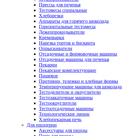
Прессы для печенья
Тестомесы спиральные
Хлеборезки
Аппараты для горячего шоколада
Горизонтальные тестомесы
Дежеопрокидыватели
Кремоварки
Нарезка тортов и бисквита
Опрыскиватели
Отсадочные и формовочные машины
Отсадочные машины для печенья
Пекарни
Пекарские комплектующие
Пищевое
Противни, тележки и хлебные формы
Темперирующие машины для шоколада
Тестоделители и округлители
Тестозакаточные машины
Тестоокруглители
Тестоотсадочные машины
Технологические линии
Хлебопекарная печь
Для пиццерии
Аксессуары для пиццы
Печи для пиццы