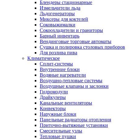
Блендеры стационарные
Измельчители льда
Льдогенераторы
Миксеры для коктелей
Соковыжималки
Сокоохладители и граниторы
Барный инвентарь
Вендинговые торговые автоматы
Сушка и полировка столовых приборов
Для розлива пива
Климатическое
Сплит-системы
Внутренние блоки
Водяные нагреватели
Воздушно-тепловые системы
Воздушные клапаны и заслонки
Гидромодули
Драйкулеры
Канальные вентиляторы
Конвекторы
Наружные блоки
Панельные радиаторы отопления
Приточно-вытяжные установки
Смесительные узлы
Тепловые пушки