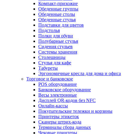
Компакт-прихожие
Обеденные группы
Обеденные столы
Обеденные стулья
Подставки для цветов
Подстолья
Полки для обуви
Полубарные стулья
Сидения стульев
Системы хранения
Столешницы
Стулья для кафе
Табуреты
Эргономичные кресла для дома и офиса
Торговое и банковское
POS оборудование
Банковское оборудование
Весы электронные
Дисплей QR-кодов без NFC
Онлайн-кассы
Покупательские тележки и корзины
Принтеры этикеток
Сканеры штрих-кода
Терминалы сбора данных
Чековые принтеры