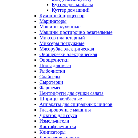
Куттер для колбасы
Куттер домашний
Кухонный процессор
Маринаторы
Машины кухонные
Машины протирочно-резательные
Миксер планетарный
Миксеры погружные
Мясорубка электрическая
Овощерезки электрическая
Овощечистки
Пилы для мяса
Рыбочистки
Слайсеры
Сыротерки
Фаршемес
Центрифуги для сушки салата
Шприцы колбасные
Аппараты для спиральных чипсов
Глазировочные машины
Дозатор для соуса
Измельчители
Картофелечистка
Клипсаторы
Лапшерезка ручная