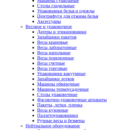
Машины сушильные
Столы гладильные
Упаковщики белья и одежды
Центрифуги для отжима белья
Аксессуары
Весовое и упаковочное
Датеры и этикировщики
Запайщики пакетов
Весы крановые
Весы лабораторные
Весы напольные
Весы порционные
Весы счетные
Весы торговые
Упаковщики вакуумные
Запайщики лотков
Машины обвязочные
Машины термоусадочные
Столы упаковочные
Фасовочно-упаковочные аппараты
Пакеты, лотки, пленка
Весы кухонные
Паллетоупаковщики
Ручные весы и безмены
Нейтральное оборудование