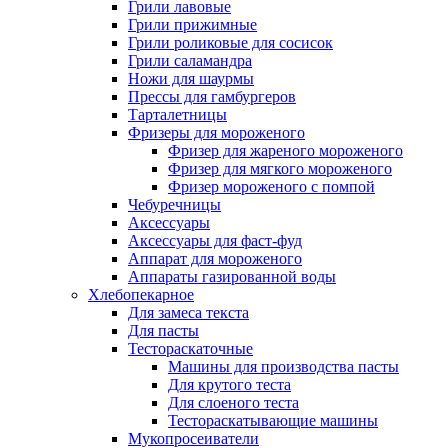
Грили лавовые
Грили прижимные
Грили роликовые для сосисок
Грили саламандра
Ножи для шаурмы
Прессы для гамбургеров
Тарталетницы
Фризеры для мороженого
Фризер для жареного мороженого
Фризер для мягкого мороженого
Фризер мороженого с помпой
Чебуречницы
Аксессуары
Аксессуары для фаст-фуд
Аппарат для мороженого
Аппараты газированной воды
Хлебопекарное
Для замеса текста
Для пасты
Тестораскаточные
Машины для производства пасты
Для крутого теста
Для слоеного теста
Тестораскатывающие машины
Мукопросеиватели