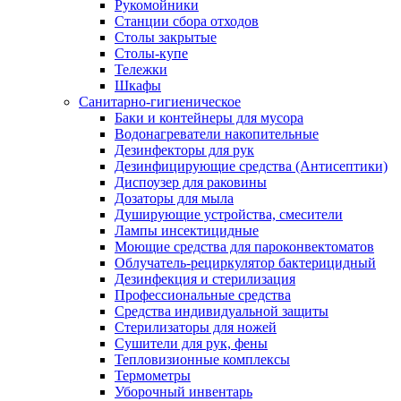
Рукомойники
Станции сбора отходов
Столы закрытые
Столы-купе
Тележки
Шкафы
Санитарно-гигиеническое
Баки и контейнеры для мусора
Водонагреватели накопительные
Дезинфекторы для рук
Дезинфицирующие средства (Антисептики)
Диспоузер для раковины
Дозаторы для мыла
Душирующие устройства, смесители
Лампы инсектицидные
Моющие средства для пароконвектоматов
Облучатель-рециркулятор бактерицидный
Дезинфекция и стерилизация
Профессиональные средства
Средства индивидуальной защиты
Стерилизаторы для ножей
Сушители для рук, фены
Тепловизионные комплексы
Термометры
Уборочный инвентарь