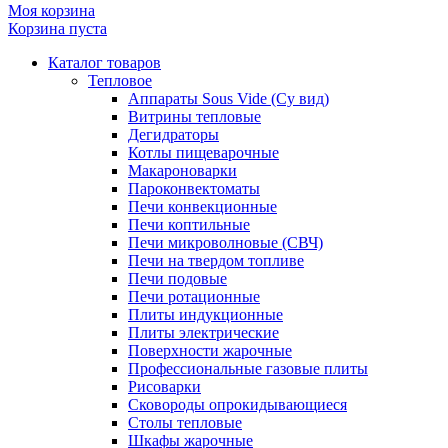
Моя корзина
Корзина пуста
Каталог товаров
Тепловое
Аппараты Sous Vide (Су вид)
Витрины тепловые
Дегидраторы
Котлы пищеварочные
Макароноварки
Пароконвектоматы
Печи конвекционные
Печи коптильные
Печи микроволновые (СВЧ)
Печи на твердом топливе
Печи подовые
Печи ротационные
Плиты индукционные
Плиты электрические
Поверхности жарочные
Профессиональные газовые плиты
Рисоварки
Сковороды опрокидывающиеся
Столы тепловые
Шкафы жарочные