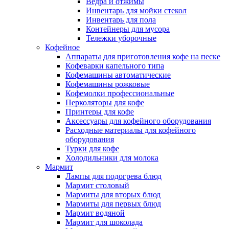
Ведра и отжимы
Инвентарь для мойки стекол
Инвентарь для пола
Контейнеры для мусора
Тележки уборочные
Кофейное
Аппараты для приготовления кофе на песке
Кофеварки капельного типа
Кофемашины автоматические
Кофемашины рожковые
Кофемолки профессиональные
Перколяторы для кофе
Принтеры для кофе
Аксессуары для кофейного оборудования
Расходные материалы для кофейного
оборудования
Турки для кофе
Холодильники для молока
Мармит
Лампы для подогрева блюд
Мармит столовый
Мармиты для вторых блюд
Мармиты для первых блюд
Мармит водяной
Мармит для шоколада