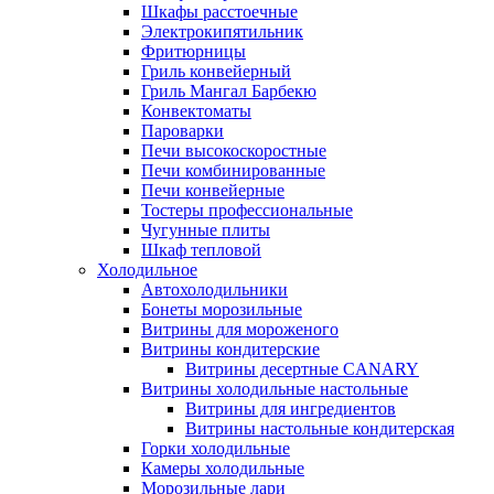
Шкафы расстоечные
Электрокипятильник
Фритюрницы
Гриль конвейерный
Гриль Мангал Барбекю
Конвектоматы
Пароварки
Печи высокоскоростные
Печи комбинированные
Печи конвейерные
Тостеры профессиональные
Чугунные плиты
Шкаф тепловой
Холодильное
Автохолодильники
Бонеты морозильные
Витрины для мороженого
Витрины кондитерские
Витрины десертные CANARY
Витрины холодильные настольные
Витрины для ингредиентов
Витрины настольные кондитерская
Горки холодильные
Камеры холодильные
Морозильные лари