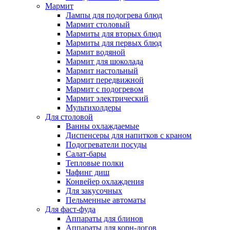
Мармит
Лампы для подогрева блюд
Мармит столовый
Мармиты для вторых блюд
Мармиты для первых блюд
Мармит водяной
Мармит для шоколада
Мармит настольный
Мармит передвижной
Мармит с подогревом
Мармит электрический
Мультихолдеры
Для столовой
Ванны охлаждаемые
Диспенсеры для напитков с краном
Подогреватели посуды
Салат-бары
Тепловые полки
Чафинг диш
Конвейер охлаждения
Для закусочных
Пельменные автоматы
Для фаст-фуда
Аппараты для блинов
Аппараты для корн-догов