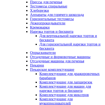
Прессы для печенья
Тестомесы спиральные
Хлеборезки
Аппараты для горячего шоколада
Горизонтальные тестомесы
Дежеопрокидыватели
Кремоварки
Нарезка тортов и бисквита
Для вертикальной нарезки тортов и
бисквита
Для горизонтальной нарезки тортов и
бисквита
Опрыскиватели
Отсадочные и формовочные машины
Отсадочные машины для печенья
Пекарни
Пекарские комплектующие
Комплектующие для дражировочных
барабанов
Комплектующие для лапшерезок
Комплектующие для машин для
нарезки тортов и бисквита
Комплектующие для миксеров
Комплектующие для
мукопросеивателей