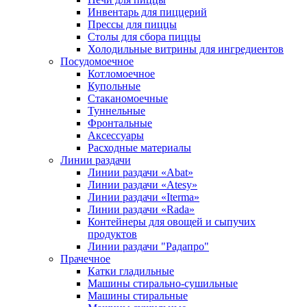
Инвентарь для пиццерий
Прессы для пиццы
Столы для сбора пиццы
Холодильные витрины для ингредиентов
Посудомоечное
Котломоечное
Купольные
Стаканомоечные
Туннельные
Фронтальные
Аксессуары
Расходные материалы
Линии раздачи
Линии раздачи «Abat»
Линии раздачи «Atesy»
Линии раздачи «Iterma»
Линии раздачи «Rada»
Контейнеры для овощей и сыпучих
продуктов
Линии раздачи "Радапро"
Прачечное
Катки гладильные
Машины стирально-сушильные
Машины стиральные