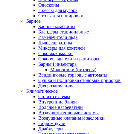
Овоскопы
Прессы для мусора
Столы для панировки
Барное
Барные комбайны
Блендеры стационарные
Измельчители льда
Льдогенераторы
Миксеры для коктелей
Соковыжималки
Сокоохладители и граниторы
Барный инвентарь
Молочники (питчеры)
Вендинговые торговые автоматы
Сушка и полировка столовых приборов
Для розлива пива
Климатическое
Сплит-системы
Внутренние блоки
Водяные нагреватели
Воздушно-тепловые системы
Воздушные клапаны и заслонки
Гидромодули
Драйкулеры