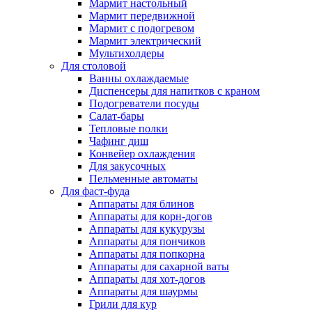
Мармит настольный
Мармит передвижной
Мармит с подогревом
Мармит электрический
Мультихолдеры
Для столовой
Ванны охлаждаемые
Диспенсеры для напитков с краном
Подогреватели посуды
Салат-бары
Тепловые полки
Чафинг диш
Конвейер охлаждения
Для закусочных
Пельменные автоматы
Для фаст-фуда
Аппараты для блинов
Аппараты для корн-догов
Аппараты для кукурузы
Аппараты для пончиков
Аппараты для попкорна
Аппараты для сахарной ваты
Аппараты для хот-догов
Аппараты для шаурмы
Грили для кур