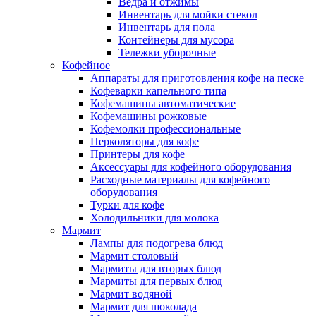
Ведра и отжимы
Инвентарь для мойки стекол
Инвентарь для пола
Контейнеры для мусора
Тележки уборочные
Кофейное
Аппараты для приготовления кофе на песке
Кофеварки капельного типа
Кофемашины автоматические
Кофемашины рожковые
Кофемолки профессиональные
Перколяторы для кофе
Принтеры для кофе
Аксессуары для кофейного оборудования
Расходные материалы для кофейного
оборудования
Турки для кофе
Холодильники для молока
Мармит
Лампы для подогрева блюд
Мармит столовый
Мармиты для вторых блюд
Мармиты для первых блюд
Мармит водяной
Мармит для шоколада