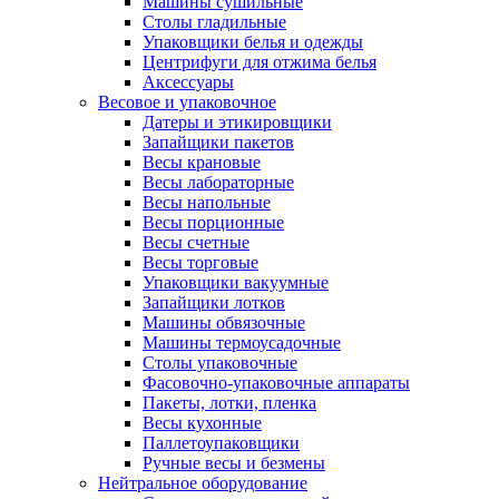
Машины сушильные
Столы гладильные
Упаковщики белья и одежды
Центрифуги для отжима белья
Аксессуары
Весовое и упаковочное
Датеры и этикировщики
Запайщики пакетов
Весы крановые
Весы лабораторные
Весы напольные
Весы порционные
Весы счетные
Весы торговые
Упаковщики вакуумные
Запайщики лотков
Машины обвязочные
Машины термоусадочные
Столы упаковочные
Фасовочно-упаковочные аппараты
Пакеты, лотки, пленка
Весы кухонные
Паллетоупаковщики
Ручные весы и безмены
Нейтральное оборудование