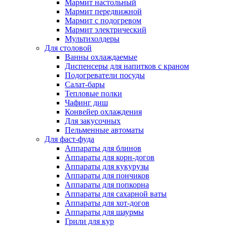
Мармит настольный
Мармит передвижной
Мармит с подогревом
Мармит электрический
Мультихолдеры
Для столовой
Ванны охлаждаемые
Диспенсеры для напитков с краном
Подогреватели посуды
Салат-бары
Тепловые полки
Чафинг диш
Конвейер охлаждения
Для закусочных
Пельменные автоматы
Для фаст-фуда
Аппараты для блинов
Аппараты для корн-догов
Аппараты для кукурузы
Аппараты для пончиков
Аппараты для попкорна
Аппараты для сахарной ваты
Аппараты для хот-догов
Аппараты для шаурмы
Грили для кур