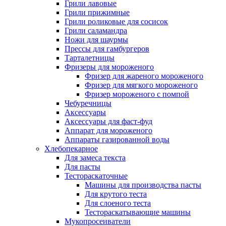
Грили лавовые
Грили прижимные
Грили роликовые для сосисок
Грили саламандра
Ножи для шаурмы
Прессы для гамбургеров
Тарталетницы
Фризеры для мороженого
Фризер для жареного мороженого
Фризер для мягкого мороженого
Фризер мороженого с помпой
Чебуречницы
Аксессуары
Аксессуары для фаст-фуд
Аппарат для мороженого
Аппараты газированной воды
Хлебопекарное
Для замеса текста
Для пасты
Тестораскаточные
Машины для производства пасты
Для крутого теста
Для слоеного теста
Тестораскатывающие машины
Мукопросеиватели