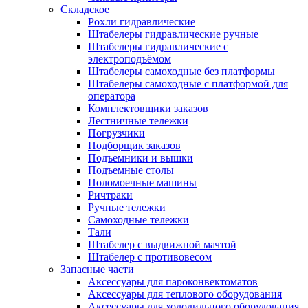
Складское
Рохли гидравлические
Штабелеры гидравлические ручные
Штабелеры гидравлические с
электроподъёмом
Штабелеры самоходные без платформы
Штабелеры самоходные с платформой для
оператора
Комплектовщики заказов
Лестничные тележки
Погрузчики
Подборщик заказов
Подъемники и вышки
Подъемные столы
Поломоечные машины
Ричтраки
Ручные тележки
Самоходные тележки
Тали
Штабелер с выдвижной мачтой
Штабелер с противовесом
Запасные части
Аксессуары для пароконвектоматов
Аксессуары для теплового оборудования
Аксессуары для холодильного оборудования