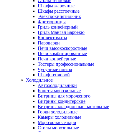
Столы тепловые
Шкафы жарочные
Шкафы расстоечные
Электрокипятильник
Фритюрницы
Гриль конвейерный
Гриль Мангал Барбекю
Конвектоматы
Пароварки
Печи высокоскоростные
Печи комбинированные
Печи конвейерные
Тостеры профессиональные
Чугунные плиты
Шкаф тепловой
Холодильное
Автохолодильники
Бонеты морозильные
Витрины для мороженого
Витрины кондитерские
Витрины холодильные настольные
Горки холодильные
Камеры холодильные
Морозильные лари
Столы морозильные