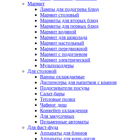
Мармит
Лампы для подогрева блюд
Мармит столовый
Мармиты для вторых блюд
Мармиты для первых блюд
Мармит водяной
Мармит для шоколада
Мармит настольный
Мармит передвижной
Мармит с подогревом
Мармит электрический
Мультихолдеры
Для столовой
Ванны охлаждаемые
Диспенсеры для напитков с краном
Подогреватели посуды
Салат-бары
Тепловые полки
Чафинг диш
Конвейер охлаждения
Для закусочных
Пельменные автоматы
Для фаст-фуда
Аппараты для блинов
Аппараты для корн-догов