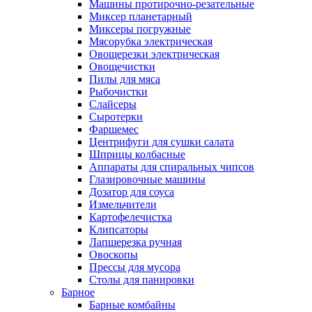
Машины протирочно-резательные
Миксер планетарный
Миксеры погружные
Мясорубка электрическая
Овощерезки электрическая
Овощечистки
Пилы для мяса
Рыбочистки
Слайсеры
Сыротерки
Фаршемес
Центрифуги для сушки салата
Шприцы колбасные
Аппараты для спиральных чипсов
Глазировочные машины
Дозатор для соуса
Измельчители
Картофелечистка
Клипсаторы
Лапшерезка ручная
Овоскопы
Прессы для мусора
Столы для панировки
Барное
Барные комбайны