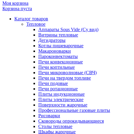
Моя корзина
Корзина пуста
Каталог товаров
Тепловое
Аппараты Sous Vide (Су вид)
Витрины тепловые
Дегидраторы
Котлы пищеварочные
Макароноварки
Пароконвектоматы
Печи конвекционные
Печи коптильные
Печи микроволновые (СВЧ)
Печи на твердом топливе
Печи подовые
Печи ротационные
Плиты индукционные
Плиты электрические
Поверхности жарочные
Профессиональные газовые плиты
Рисоварки
Сковороды опрокидывающиеся
Столы тепловые
Шкафы жарочные