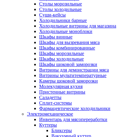
Столы морозильные
Столы холодильные
Суши-кейсы
Холодильники барные
Холодильные витрины для магазина
Холодильные моноблоки
Шкафы винные
Шкафы для вызревания мяса
Шкафы комбинированные
Шкафы морозильные
Шкафы холодильные
Шкафы шоковой заморозки
Витрины для демонстрации мяса
Витрины мультитемпературные
Камеры шоковой заморозки
Молекулярная кухня
Пристенные витрины
Саладетты
Сплит-системы
Фармацевтические холодильники
Электромеханическое
Инвентарь для мясопереработки
Куттеры
Бликсеры
Вакуумный куттер