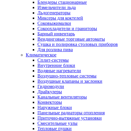
Блендеры стационарные
Измельчители льда
Льдогенераторы
Миксеры для коктелей
Соковыжималки
Сокоохладители и граниторы
Барный инвентарь
Вендинговые торговые автоматы
Сушка и полировка столовых приборов
Для розлива пива
Климатическое
Сплит-системы
Внутренние блоки
Водяные нагреватели
Воздушно-тепловые системы
Воздушные клапаны и заслонки
Гидромодули
Драйкулеры
Канальные вентиляторы
Конвекторы
Наружные блоки
Панельные радиаторы отопления
Приточно-вытяжные установки
Смесительные узлы
Тепловые пушки