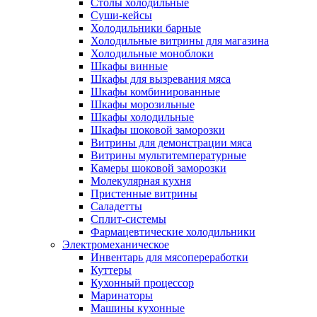
Столы холодильные
Суши-кейсы
Холодильники барные
Холодильные витрины для магазина
Холодильные моноблоки
Шкафы винные
Шкафы для вызревания мяса
Шкафы комбинированные
Шкафы морозильные
Шкафы холодильные
Шкафы шоковой заморозки
Витрины для демонстрации мяса
Витрины мультитемпературные
Камеры шоковой заморозки
Молекулярная кухня
Пристенные витрины
Саладетты
Сплит-системы
Фармацевтические холодильники
Электромеханическое
Инвентарь для мясопереработки
Куттеры
Кухонный процессор
Маринаторы
Машины кухонные