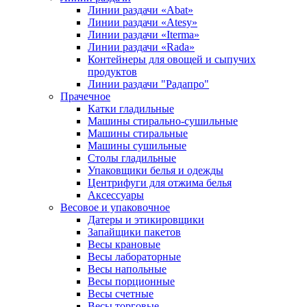
Линии раздачи «Abat»
Линии раздачи «Atesy»
Линии раздачи «Iterma»
Линии раздачи «Rada»
Контейнеры для овощей и сыпучих
продуктов
Линии раздачи "Радапро"
Прачечное
Катки гладильные
Машины стирально-сушильные
Машины стиральные
Машины сушильные
Столы гладильные
Упаковщики белья и одежды
Центрифуги для отжима белья
Аксессуары
Весовое и упаковочное
Датеры и этикировщики
Запайщики пакетов
Весы крановые
Весы лабораторные
Весы напольные
Весы порционные
Весы счетные
Весы торговые