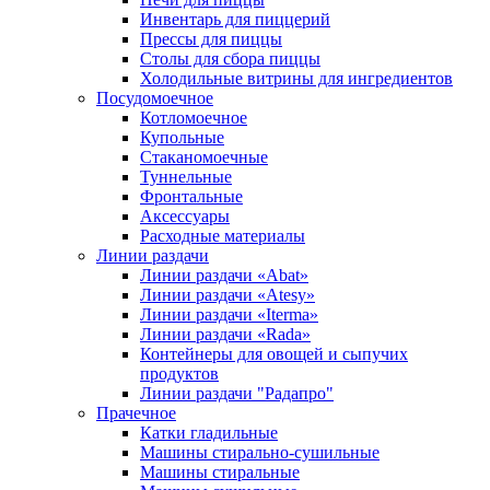
Инвентарь для пиццерий
Прессы для пиццы
Столы для сбора пиццы
Холодильные витрины для ингредиентов
Посудомоечное
Котломоечное
Купольные
Стаканомоечные
Туннельные
Фронтальные
Аксессуары
Расходные материалы
Линии раздачи
Линии раздачи «Abat»
Линии раздачи «Atesy»
Линии раздачи «Iterma»
Линии раздачи «Rada»
Контейнеры для овощей и сыпучих
продуктов
Линии раздачи "Радапро"
Прачечное
Катки гладильные
Машины стирально-сушильные
Машины стиральные