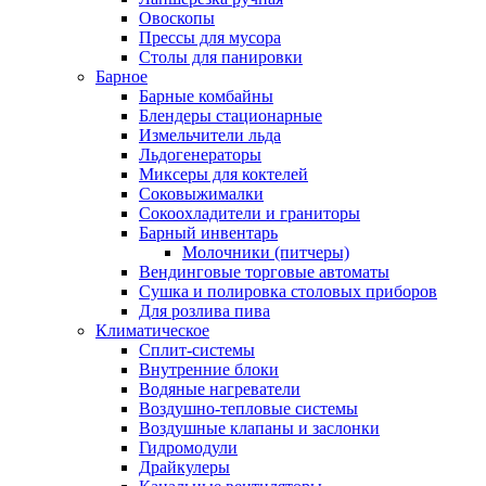
Овоскопы
Прессы для мусора
Столы для панировки
Барное
Барные комбайны
Блендеры стационарные
Измельчители льда
Льдогенераторы
Миксеры для коктелей
Соковыжималки
Сокоохладители и граниторы
Барный инвентарь
Молочники (питчеры)
Вендинговые торговые автоматы
Сушка и полировка столовых приборов
Для розлива пива
Климатическое
Сплит-системы
Внутренние блоки
Водяные нагреватели
Воздушно-тепловые системы
Воздушные клапаны и заслонки
Гидромодули
Драйкулеры