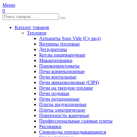
Меню
0
Каталог товаров
Тепловое
Аппараты Sous Vide (Су вид)
Витрины тепловые
Дегидраторы
Котлы пищеварочные
Макароноварки
Пароконвектоматы
Печи конвекционные
Печи коптильные
Печи микроволновые (СВЧ)
Печи на твердом топливе
Печи подовые
Печи ротационные
Плиты индукционные
Плиты электрические
Поверхности жарочные
Профессиональные газовые плиты
Рисоварки
Сковороды опрокидывающиеся