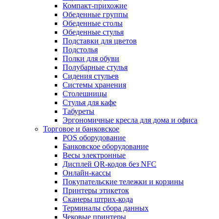
Компакт-прихожие
Обеденные группы
Обеденные столы
Обеденные стулья
Подставки для цветов
Подстолья
Полки для обуви
Полубарные стулья
Сидения стульев
Системы хранения
Столешницы
Стулья для кафе
Табуреты
Эргономичные кресла для дома и офиса
Торговое и банковское
POS оборудование
Банковское оборудование
Весы электронные
Дисплей QR-кодов без NFC
Онлайн-кассы
Покупательские тележки и корзины
Принтеры этикеток
Сканеры штрих-кода
Терминалы сбора данных
Чековые принтеры