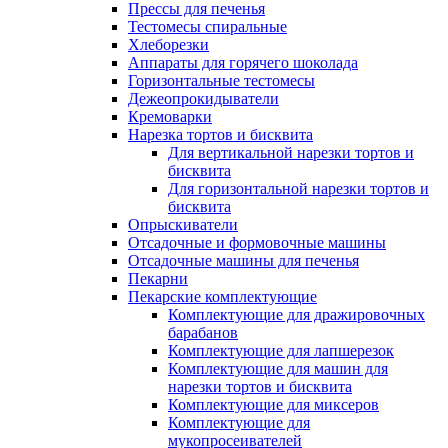
Прессы для печенья
Тестомесы спиральные
Хлеборезки
Аппараты для горячего шоколада
Горизонтальные тестомесы
Дежеопрокидыватели
Кремоварки
Нарезка тортов и бисквита
Для вертикальной нарезки тортов и
бисквита
Для горизонтальной нарезки тортов и
бисквита
Опрыскиватели
Отсадочные и формовочные машины
Отсадочные машины для печенья
Пекарни
Пекарские комплектующие
Комплектующие для дражировочных
барабанов
Комплектующие для лапшерезок
Комплектующие для машин для
нарезки тортов и бисквита
Комплектующие для миксеров
Комплектующие для
мукопросеивателей