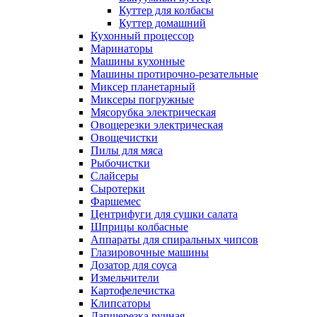
Куттер для колбасы
Куттер домашний
Кухонный процессор
Маринаторы
Машины кухонные
Машины протирочно-резательные
Миксер планетарный
Миксеры погружные
Мясорубка электрическая
Овощерезки электрическая
Овощечистки
Пилы для мяса
Рыбочистки
Слайсеры
Сыротерки
Фаршемес
Центрифуги для сушки салата
Шприцы колбасные
Аппараты для спиральных чипсов
Глазировочные машины
Дозатор для соуса
Измельчители
Картофелечистка
Клипсаторы
Лапшерезка ручная