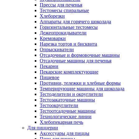
Прессы для печенья
Тестомесы спиральные
Хлеборезки
Аппараты для горячего шоколада
Горизонтальные тестомесы
Дежеопрокидыватели
Кремоварки
Нарезка тортов и бисквита
Опрыскиватели
Отсадочные и формовочные машины
Отсадочные машины для печенья
Пекарни
Пекарские комплектующие
Пищевое
Противни, тележки и хлебные формы
Темперирующие машины для шоколада
Тестоделители и округлители
Тестозакаточные машины
Тестоокруглители
Тестоотсадочные машины
Технологические линии
Хлебопекарная печь
Для пиццерии
Аксессуары для пиццы
Печи для пиццы