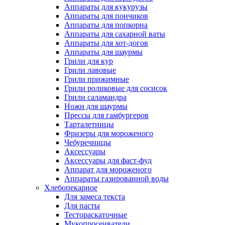
Аппараты для кукурузы
Аппараты для пончиков
Аппараты для попкорна
Аппараты для сахарной ваты
Аппараты для хот-догов
Аппараты для шаурмы
Грили для кур
Грили лавовые
Грили прижимные
Грили роликовые для сосисок
Грили саламандра
Ножи для шаурмы
Прессы для гамбургеров
Тарталетницы
Фризеры для мороженого
Чебуречницы
Аксессуары
Аксессуары для фаст-фуд
Аппарат для мороженого
Аппараты газированной воды
Хлебопекарное
Для замеса текста
Для пасты
Тестораскаточные
Мукопросеиватели