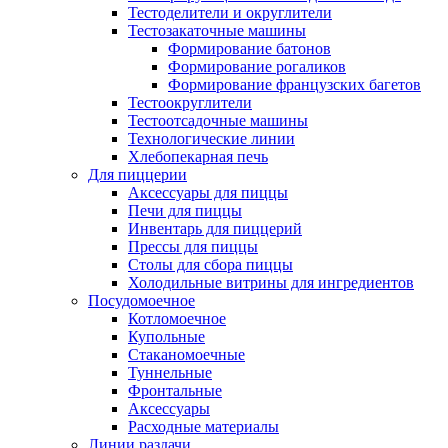
Тестоделители и округлители
Тестозакаточные машины
Формирование батонов
Формирование рогаликов
Формирование французских багетов
Тестоокруглители
Тестоотсадочные машины
Технологические линии
Хлебопекарная печь
Для пиццерии
Аксессуары для пиццы
Печи для пиццы
Инвентарь для пиццерий
Прессы для пиццы
Столы для сбора пиццы
Холодильные витрины для ингредиентов
Посудомоечное
Котломоечное
Купольные
Стаканомоечные
Туннельные
Фронтальные
Аксессуары
Расходные материалы
Линии раздачи