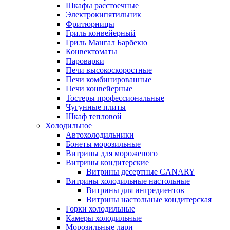
Шкафы расстоечные
Электрокипятильник
Фритюрницы
Гриль конвейерный
Гриль Мангал Барбекю
Конвектоматы
Пароварки
Печи высокоскоростные
Печи комбинированные
Печи конвейерные
Тостеры профессиональные
Чугунные плиты
Шкаф тепловой
Холодильное
Автохолодильники
Бонеты морозильные
Витрины для мороженого
Витрины кондитерские
Витрины десертные CANARY
Витрины холодильные настольные
Витрины для ингредиентов
Витрины настольные кондитерская
Горки холодильные
Камеры холодильные
Морозильные лари