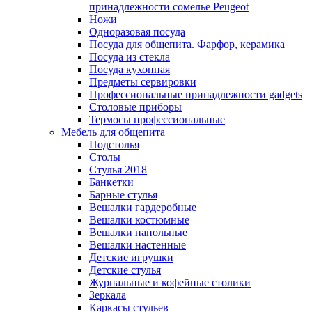
принадлежности сомелье Peugeot
Ножи
Одноразовая посуда
Посуда для общепита. Фарфор, керамика
Посуда из стекла
Посуда кухонная
Предметы сервировки
Профессиональные принадлежности gadgets
Столовые приборы
Термосы профессиональные
Мебель для общепита
Подстолья
Столы
Стулья 2018
Банкетки
Барные стулья
Вешалки гардеробные
Вешалки костюмные
Вешалки напольные
Вешалки настенные
Детские игрушки
Детские стулья
Журнальные и кофейные столики
Зеркала
Каркасы стульев