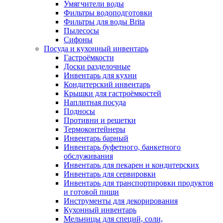
Умягчители воды
Фильтры водоподготовки
Фильтры для воды Brita
Пылесосы
Сифоны
Посуда и кухонный инвентарь
Гастроёмкости
Доски разделочные
Инвентарь для кухни
Кондитерский инвентарь
Крышки для гастроёмкостей
Наплитная посуда
Подносы
Противни и решетки
Термоконтейнеры
Инвентарь барный
Инвентарь буфетного, банкетного
обслуживания
Инвентарь для пекарен и кондитерских
Инвентарь для сервировки
Инвентарь для транспортировки продуктов
и готовой пищи
Инструменты для декорирования
Кухонный инвентарь
Мельницы для специй, соли,