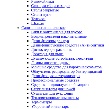
Рукомойники
Станции сбора отходов
Столы закрытые
Столы-купе
Тележки
Шкафы
Санитарно-гигиеническое
Баки и контейнеры для мусора
Водонагреватели накопительные
Дезинфекторы для рук
Дезинфицирующие средства (Антисептики)
Диспоузер для раковины
Дозаторы для мыла
Душирующие устройства, смесители
Лампы инсектицидные
Моющие средства для пароконвектоматов
Облучатель-рециркулятор бактерицидный
Дезинфекция и стерилизация
Профессиональные средства
Средства индивидуальной защиты
Стерилизаторы для ножей
Сушители для рук, фены
Тепловизионные комплексы
Термометры
Уборочный инвентарь