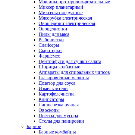
Машины протирочно-резательные
Миксер планетарный
Миксеры погружные
Мясорубка электрическая
Овощерезки электрическая
Овощечистки
Пилы для мяса
Рыбочистки
Слайсеры
Сыротерки
Фаршемес
Центрифуги для сушки салата
Шприцы колбасные
Аппараты для спиральных чипсов
Глазировочные машины
Дозатор для соуса
Измельчители
Картофелечистка
Клипсаторы
Лапшерезка ручная
Овоскопы
Прессы для мусора
Столы для панировки
Барное
Барные комбайны