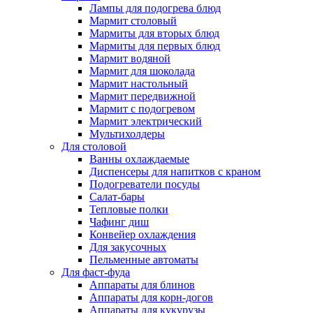
Лампы для подогрева блюд
Мармит столовый
Мармиты для вторых блюд
Мармиты для первых блюд
Мармит водяной
Мармит для шоколада
Мармит настольный
Мармит передвижной
Мармит с подогревом
Мармит электрический
Мультихолдеры
Для столовой
Ванны охлаждаемые
Диспенсеры для напитков с краном
Подогреватели посуды
Салат-бары
Тепловые полки
Чафинг диш
Конвейер охлаждения
Для закусочных
Пельменные автоматы
Для фаст-фуда
Аппараты для блинов
Аппараты для корн-догов
Аппараты для кукурузы