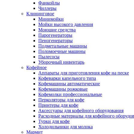
Фанкойлы
Чиллеры
Клининговое
Минимойки
Мойки высокого давления
Моющие средства
Парогенераторы
Пеногенераторы
Подметальные машины
Поломоечные машины
Пылесосы
Уборочный инвентарь
Кофейное
Аппараты для приготовления кофе на песке
Кофеварки капельного типа
Кофемашины автоматические
Кофемашины рожковые
Кофемолки профессиональные
Перколяторы для кофе
Принтеры для кофе
Аксессуары для кофейного оборудования
Расходные материалы для кофейного оборудо
Турки для кофе
Холодильники для молока
Мармит