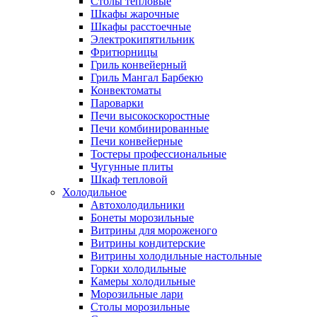
Столы тепловые
Шкафы жарочные
Шкафы расстоечные
Электрокипятильник
Фритюрницы
Гриль конвейерный
Гриль Мангал Барбекю
Конвектоматы
Пароварки
Печи высокоскоростные
Печи комбинированные
Печи конвейерные
Тостеры профессиональные
Чугунные плиты
Шкаф тепловой
Холодильное
Автохолодильники
Бонеты морозильные
Витрины для мороженого
Витрины кондитерские
Витрины холодильные настольные
Горки холодильные
Камеры холодильные
Морозильные лари
Столы морозильные