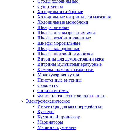
Столы холодильные
Суши-кейсы
Холодильники барные
Холодильные витрины для магазина
Холодильные моноблоки
Шкафы винные
Шкафы для вызревания мяса
Шкафы комбинированные
Шкафы морозильные
Шкафы холодильные
Шкафы шоковой заморозки
Витрины для демонстрации мяса
Витрины мультитемпературные
Камеры шоковой заморозки
Молекулярная кухня
Пристенные витрины
Саладетты
Сплит-системы
Фармацевтические холодильники
Электромеханическое
Инвентарь для мясопереработки
Куттеры
Кухонный процессор
Маринаторы
Машины кухонные