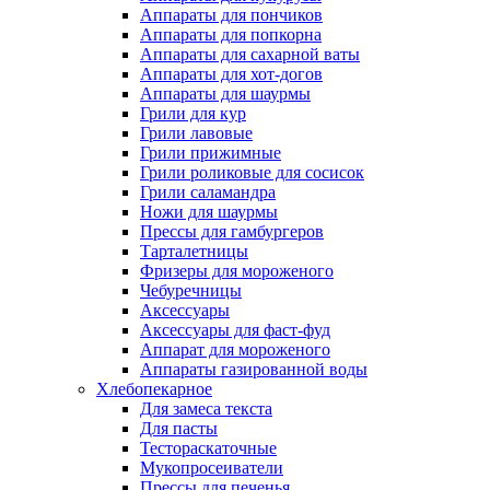
Аппараты для пончиков
Аппараты для попкорна
Аппараты для сахарной ваты
Аппараты для хот-догов
Аппараты для шаурмы
Грили для кур
Грили лавовые
Грили прижимные
Грили роликовые для сосисок
Грили саламандра
Ножи для шаурмы
Прессы для гамбургеров
Тарталетницы
Фризеры для мороженого
Чебуречницы
Аксессуары
Аксессуары для фаст-фуд
Аппарат для мороженого
Аппараты газированной воды
Хлебопекарное
Для замеса текста
Для пасты
Тестораскаточные
Мукопросеиватели
Прессы для печенья