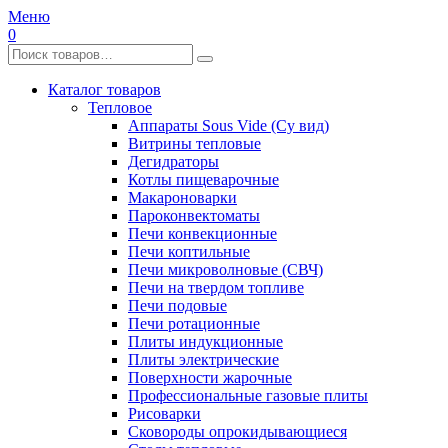
Меню
0
Каталог товаров
Тепловое
Аппараты Sous Vide (Су вид)
Витрины тепловые
Дегидраторы
Котлы пищеварочные
Макароноварки
Пароконвектоматы
Печи конвекционные
Печи коптильные
Печи микроволновые (СВЧ)
Печи на твердом топливе
Печи подовые
Печи ротационные
Плиты индукционные
Плиты электрические
Поверхности жарочные
Профессиональные газовые плиты
Рисоварки
Сковороды опрокидывающиеся