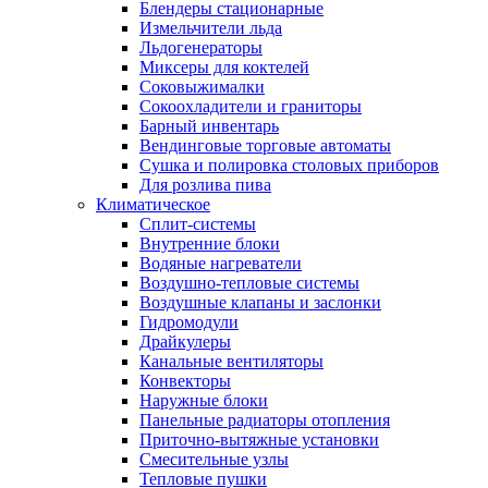
Блендеры стационарные
Измельчители льда
Льдогенераторы
Миксеры для коктелей
Соковыжималки
Сокоохладители и граниторы
Барный инвентарь
Вендинговые торговые автоматы
Сушка и полировка столовых приборов
Для розлива пива
Климатическое
Сплит-системы
Внутренние блоки
Водяные нагреватели
Воздушно-тепловые системы
Воздушные клапаны и заслонки
Гидромодули
Драйкулеры
Канальные вентиляторы
Конвекторы
Наружные блоки
Панельные радиаторы отопления
Приточно-вытяжные установки
Смесительные узлы
Тепловые пушки