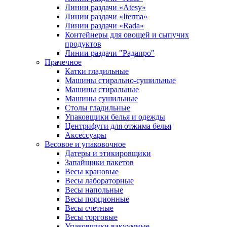
Линии раздачи «Atesy»
Линии раздачи «Iterma»
Линии раздачи «Rada»
Контейнеры для овощей и сыпучих
продуктов
Линии раздачи "Радапро"
Прачечное
Катки гладильные
Машины стирально-сушильные
Машины стиральные
Машины сушильные
Столы гладильные
Упаковщики белья и одежды
Центрифуги для отжима белья
Аксессуары
Весовое и упаковочное
Датеры и этикировщики
Запайщики пакетов
Весы крановые
Весы лабораторные
Весы напольные
Весы порционные
Весы счетные
Весы торговые
Упаковщики вакуумные