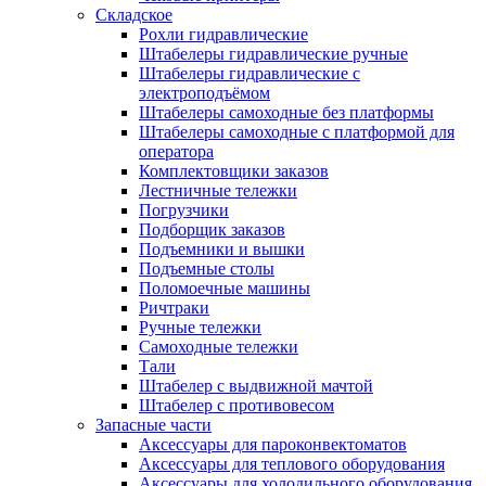
Складское
Рохли гидравлические
Штабелеры гидравлические ручные
Штабелеры гидравлические с
электроподъёмом
Штабелеры самоходные без платформы
Штабелеры самоходные с платформой для
оператора
Комплектовщики заказов
Лестничные тележки
Погрузчики
Подборщик заказов
Подъемники и вышки
Подъемные столы
Поломоечные машины
Ричтраки
Ручные тележки
Самоходные тележки
Тали
Штабелер с выдвижной мачтой
Штабелер с противовесом
Запасные части
Аксессуары для пароконвектоматов
Аксессуары для теплового оборудования
Аксессуары для холодильного оборудования