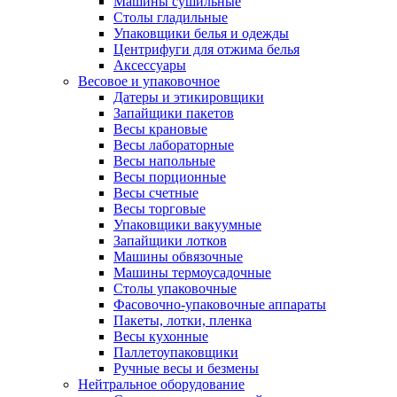
Машины сушильные
Столы гладильные
Упаковщики белья и одежды
Центрифуги для отжима белья
Аксессуары
Весовое и упаковочное
Датеры и этикировщики
Запайщики пакетов
Весы крановые
Весы лабораторные
Весы напольные
Весы порционные
Весы счетные
Весы торговые
Упаковщики вакуумные
Запайщики лотков
Машины обвязочные
Машины термоусадочные
Столы упаковочные
Фасовочно-упаковочные аппараты
Пакеты, лотки, пленка
Весы кухонные
Паллетоупаковщики
Ручные весы и безмены
Нейтральное оборудование