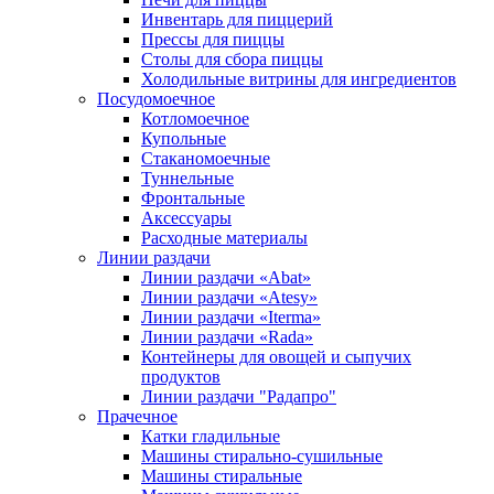
Инвентарь для пиццерий
Прессы для пиццы
Столы для сбора пиццы
Холодильные витрины для ингредиентов
Посудомоечное
Котломоечное
Купольные
Стаканомоечные
Туннельные
Фронтальные
Аксессуары
Расходные материалы
Линии раздачи
Линии раздачи «Abat»
Линии раздачи «Atesy»
Линии раздачи «Iterma»
Линии раздачи «Rada»
Контейнеры для овощей и сыпучих
продуктов
Линии раздачи "Радапро"
Прачечное
Катки гладильные
Машины стирально-сушильные
Машины стиральные