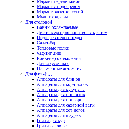
Мармит передвижной
Мармит с подогревом
Мармит электрический
Мультихолдеры
Для столовой
Ванны охлаждаемые
Диспенсеры для напитков с краном
Подогреватели посуды
Салат-бары
Тепловые полки
Чафинг диш
Конвейер охлаждения
Для закусочных
Пельменные автоматы
Для фаст-фуда
Аппараты для блинов
Аппараты для корн-догов
Аппараты для кукурузы
Аппараты для пончиков
Аппараты для попкорна
Аппараты для сахарной ваты
Аппараты для хот-догов
Аппараты для шаурмы
Грили для кур
Грили лавовые