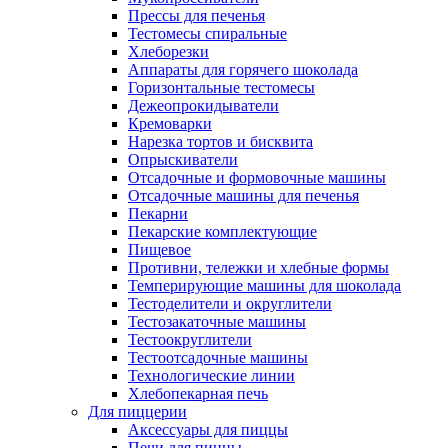
Прессы для печенья
Тестомесы спиральные
Хлеборезки
Аппараты для горячего шоколада
Горизонтальные тестомесы
Дежеопрокидыватели
Кремоварки
Нарезка тортов и бисквита
Опрыскиватели
Отсадочные и формовочные машины
Отсадочные машины для печенья
Пекарни
Пекарские комплектующие
Пищевое
Противни, тележки и хлебные формы
Темперирующие машины для шоколада
Тестоделители и округлители
Тестозакаточные машины
Тестоокруглители
Тестоотсадочные машины
Технологические линии
Хлебопекарная печь
Для пиццерии
Аксессуары для пиццы
Печи для пиццы