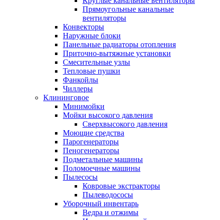
Круглые канальные вентиляторы
Прямоугольные канальные
вентиляторы
Конвекторы
Наружные блоки
Панельные радиаторы отопления
Приточно-вытяжные установки
Смесительные узлы
Тепловые пушки
Фанкойлы
Чиллеры
Клининговое
Минимойки
Мойки высокого давления
Сверхвысокого давления
Моющие средства
Парогенераторы
Пеногенераторы
Подметальные машины
Поломоечные машины
Пылесосы
Ковровые экстракторы
Пылеводососы
Уборочный инвентарь
Ведра и отжимы