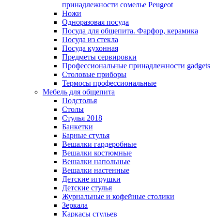
принадлежности сомелье Peugeot
Ножи
Одноразовая посуда
Посуда для общепита. Фарфор, керамика
Посуда из стекла
Посуда кухонная
Предметы сервировки
Профессиональные принадлежности gadgets
Столовые приборы
Термосы профессиональные
Мебель для общепита
Подстолья
Столы
Стулья 2018
Банкетки
Барные стулья
Вешалки гардеробные
Вешалки костюмные
Вешалки напольные
Вешалки настенные
Детские игрушки
Детские стулья
Журнальные и кофейные столики
Зеркала
Каркасы стульев