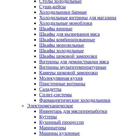
Столы холодильные
Суши-кейсы
Холодильники барные
Холодильные витрины для магазина
Холодильные моноблоки
Шкафы винные
Шкафы для вызревания мяса
Шкафы комбинированные
Шкафы морозильные
Шкафы холодильные
Шкафы шоковой заморозки
Витрины для демонстрации мяса
Витрины мультитемпературные
Камеры шоковой заморозки
Молекулярная кухня
Пристенные витрины
Саладетты
Сплит-системы
Фармацевтические холодильники
Электромеханическое
Инвентарь для мясопереработки
Куттеры
Кухонный процессор
Маринаторы
Машины кухонные