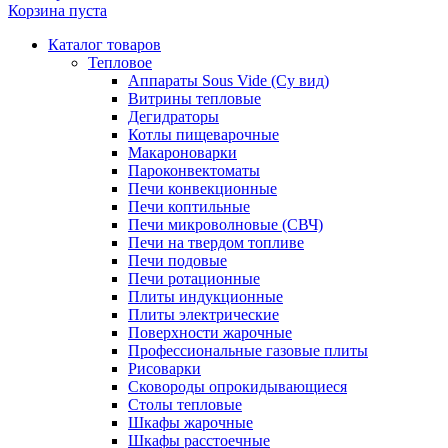
Корзина пуста
Каталог товаров
Тепловое
Аппараты Sous Vide (Су вид)
Витрины тепловые
Дегидраторы
Котлы пищеварочные
Макароноварки
Пароконвектоматы
Печи конвекционные
Печи коптильные
Печи микроволновые (СВЧ)
Печи на твердом топливе
Печи подовые
Печи ротационные
Плиты индукционные
Плиты электрические
Поверхности жарочные
Профессиональные газовые плиты
Рисоварки
Сковороды опрокидывающиеся
Столы тепловые
Шкафы жарочные
Шкафы расстоечные