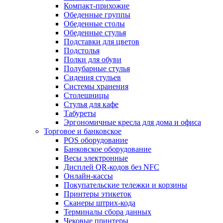
Компакт-прихожие
Обеденные группы
Обеденные столы
Обеденные стулья
Подставки для цветов
Подстолья
Полки для обуви
Полубарные стулья
Сидения стульев
Системы хранения
Столешницы
Стулья для кафе
Табуреты
Эргономичные кресла для дома и офиса
Торговое и банковское
POS оборудование
Банковское оборудование
Весы электронные
Дисплей QR-кодов без NFC
Онлайн-кассы
Покупательские тележки и корзины
Принтеры этикеток
Сканеры штрих-кода
Терминалы сбора данных
Чековые принтеры