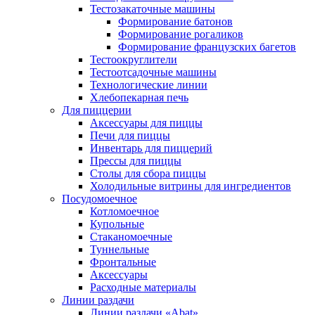
Тестозакаточные машины
Формирование батонов
Формирование рогаликов
Формирование французских багетов
Тестоокруглители
Тестоотсадочные машины
Технологические линии
Хлебопекарная печь
Для пиццерии
Аксессуары для пиццы
Печи для пиццы
Инвентарь для пиццерий
Прессы для пиццы
Столы для сбора пиццы
Холодильные витрины для ингредиентов
Посудомоечное
Котломоечное
Купольные
Стаканомоечные
Туннельные
Фронтальные
Аксессуары
Расходные материалы
Линии раздачи
Линии раздачи «Abat»