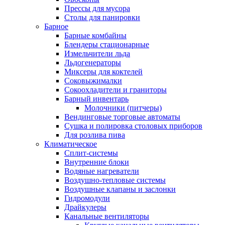
Прессы для мусора
Столы для панировки
Барное
Барные комбайны
Блендеры стационарные
Измельчители льда
Льдогенераторы
Миксеры для коктелей
Соковыжималки
Сокоохладители и граниторы
Барный инвентарь
Молочники (питчеры)
Вендинговые торговые автоматы
Сушка и полировка столовых приборов
Для розлива пива
Климатическое
Сплит-системы
Внутренние блоки
Водяные нагреватели
Воздушно-тепловые системы
Воздушные клапаны и заслонки
Гидромодули
Драйкулеры
Канальные вентиляторы