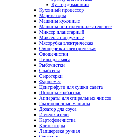
Куттер домашний
Кухонный процессор
Маринаторы
Машины кухонные
Машины протирочно-резательные
Миксер планетарный
Миксеры погружные
Мясорубка электрическая
Овощерезки электрическая
Овощечистки
Пилы для мяса
Рыбочистки
Слайсеры
Сыротерки
Фаршемес
Центрифуги для сушки салата
Шприцы колбасные
Аппараты для спиральных чипсов
Глазировочные машины
Дозатор для соуса
Измельчители
Картофелечистка
Клипсаторы
Лапшерезка ручная
Овоскопы