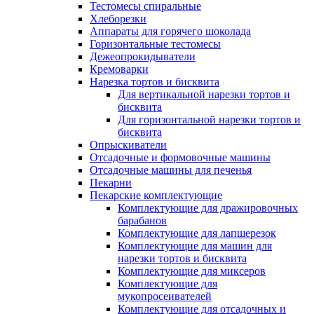
Тестомесы спиральные
Хлеборезки
Аппараты для горячего шоколада
Горизонтальные тестомесы
Дежеопрокидыватели
Кремоварки
Нарезка тортов и бисквита
Для вертикальной нарезки тортов и
бисквита
Для горизонтальной нарезки тортов и
бисквита
Опрыскиватели
Отсадочные и формовочные машины
Отсадочные машины для печенья
Пекарни
Пекарские комплектующие
Комплектующие для дражировочных
барабанов
Комплектующие для лапшерезок
Комплектующие для машин для
нарезки тортов и бисквита
Комплектующие для миксеров
Комплектующие для
мукопросеивателей
Комплектующие для отсадочных и