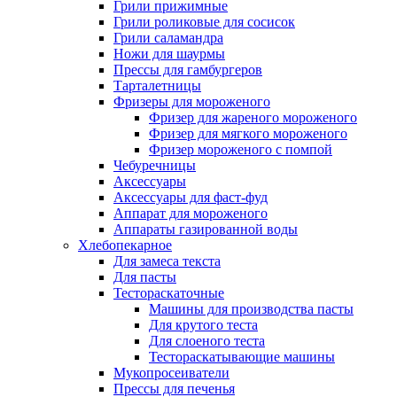
Грили прижимные
Грили роликовые для сосисок
Грили саламандра
Ножи для шаурмы
Прессы для гамбургеров
Тарталетницы
Фризеры для мороженого
Фризер для жареного мороженого
Фризер для мягкого мороженого
Фризер мороженого с помпой
Чебуречницы
Аксессуары
Аксессуары для фаст-фуд
Аппарат для мороженого
Аппараты газированной воды
Хлебопекарное
Для замеса текста
Для пасты
Тестораскаточные
Машины для производства пасты
Для крутого теста
Для слоеного теста
Тестораскатывающие машины
Мукопросеиватели
Прессы для печенья