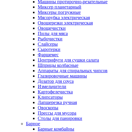
Машины протирочно-резательные
Миксер планетарный
Миксеры погружные
Мясорубка электрическая
Овощерезки электрическая
Овощечистки
Пилы для мяса
Рыбочистки
Слайсеры
Сыротерки
Фаршемес
Центрифуги для сушки салата
Шприцы колбасные
Аппараты для спиральных чипсов
Глазировочные машины
Дозатор для соуса
Измельчители
Картофелечистка
Клипсаторы
Лапшерезка ручная
Овоскопы
Прессы для мусора
Столы для панировки
Барное
Барные комбайны