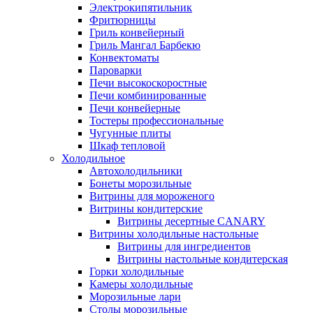
Электрокипятильник
Фритюрницы
Гриль конвейерный
Гриль Мангал Барбекю
Конвектоматы
Пароварки
Печи высокоскоростные
Печи комбинированные
Печи конвейерные
Тостеры профессиональные
Чугунные плиты
Шкаф тепловой
Холодильное
Автохолодильники
Бонеты морозильные
Витрины для мороженого
Витрины кондитерские
Витрины десертные CANARY
Витрины холодильные настольные
Витрины для ингредиентов
Витрины настольные кондитерская
Горки холодильные
Камеры холодильные
Морозильные лари
Столы морозильные