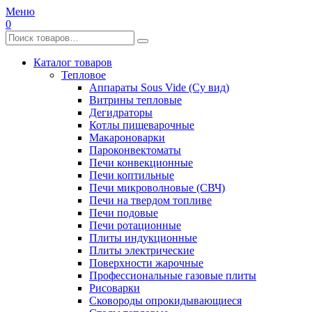
Меню
0
Каталог товаров
Тепловое
Аппараты Sous Vide (Су вид)
Витрины тепловые
Дегидраторы
Котлы пищеварочные
Макароноварки
Пароконвектоматы
Печи конвекционные
Печи коптильные
Печи микроволновые (СВЧ)
Печи на твердом топливе
Печи подовые
Печи ротационные
Плиты индукционные
Плиты электрические
Поверхности жарочные
Профессиональные газовые плиты
Рисоварки
Сковороды опрокидывающиеся