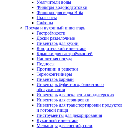
Умягчители воды
Фильтры водоподготовки
Фильтры для воды Brita
Пылесосы
Сифоны
Посуда и кухонный инвентарь
Гастроёмкости
Доски разделочные
Инвентарь для кухни
Кондитерский инвентарь
Крышки для гастроёмкостей
Наплитная посуда
Подносы
Противни и решетки
Термоконтейнеры
Инвентарь барный
Инвентарь буфетного, банкетного
обслуживания
Инвентарь для пекарен и кондитерских
Инвентарь для сервировки
Инвентарь для транспортировки продуктов
и готовой пищи
Инструменты для декорирования
Кухонный инвентарь
Мельницы для специй, соли,