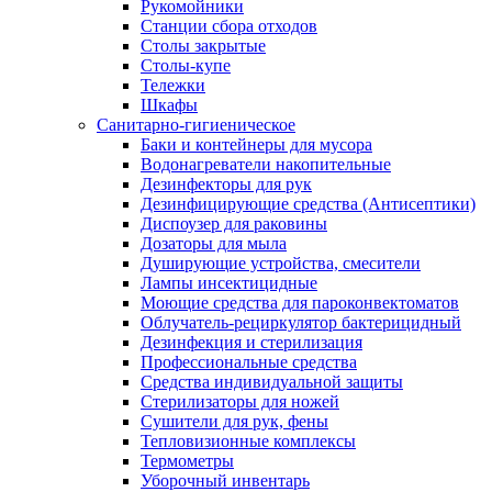
Рукомойники
Станции сбора отходов
Столы закрытые
Столы-купе
Тележки
Шкафы
Санитарно-гигиеническое
Баки и контейнеры для мусора
Водонагреватели накопительные
Дезинфекторы для рук
Дезинфицирующие средства (Антисептики)
Диспоузер для раковины
Дозаторы для мыла
Душирующие устройства, смесители
Лампы инсектицидные
Моющие средства для пароконвектоматов
Облучатель-рециркулятор бактерицидный
Дезинфекция и стерилизация
Профессиональные средства
Средства индивидуальной защиты
Стерилизаторы для ножей
Сушители для рук, фены
Тепловизионные комплексы
Термометры
Уборочный инвентарь