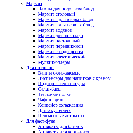
Мармит
Лампы для подогрева блюд
Мармит столовый
Мармиты для вторых блюд
Мармиты для первых блюд
Мармит водяной
Мармит для шоколада
Мармит настольный
Мармит передвижной
Мармит с подогревом
Мармит электрический
Мультихолдеры
Для столовой
Ванны охлаждаемые
Диспенсеры для напитков с краном
Подогреватели посуды
Салат-бары
Тепловые полки
Чафинг диш
Конвейер охлаждения
Для закусочных
Пельменные автоматы
Для фаст-фуда
Аппараты для блинов
Аппараты для корн-догов