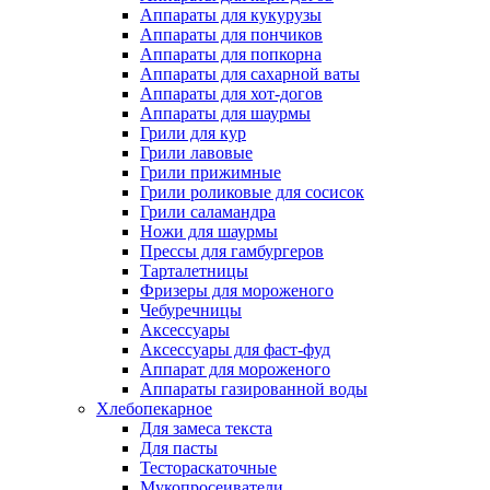
Аппараты для кукурузы
Аппараты для пончиков
Аппараты для попкорна
Аппараты для сахарной ваты
Аппараты для хот-догов
Аппараты для шаурмы
Грили для кур
Грили лавовые
Грили прижимные
Грили роликовые для сосисок
Грили саламандра
Ножи для шаурмы
Прессы для гамбургеров
Тарталетницы
Фризеры для мороженого
Чебуречницы
Аксессуары
Аксессуары для фаст-фуд
Аппарат для мороженого
Аппараты газированной воды
Хлебопекарное
Для замеса текста
Для пасты
Тестораскаточные
Мукопросеиватели