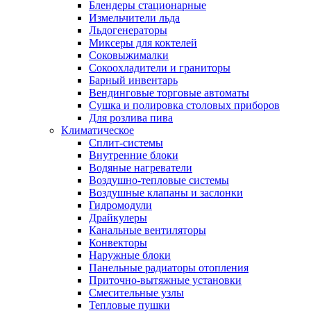
Блендеры стационарные
Измельчители льда
Льдогенераторы
Миксеры для коктелей
Соковыжималки
Сокоохладители и граниторы
Барный инвентарь
Вендинговые торговые автоматы
Сушка и полировка столовых приборов
Для розлива пива
Климатическое
Сплит-системы
Внутренние блоки
Водяные нагреватели
Воздушно-тепловые системы
Воздушные клапаны и заслонки
Гидромодули
Драйкулеры
Канальные вентиляторы
Конвекторы
Наружные блоки
Панельные радиаторы отопления
Приточно-вытяжные установки
Смесительные узлы
Тепловые пушки