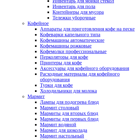
Инвентарь для мойки стекол
Инвентарь для пола
Контейнеры для мусора
Тележки уборочные
Кофейное
Аппараты для приготовления кофе на песке
Кофеварки капельного типа
Кофемашины автоматические
Кофемашины рожковые
Кофемолки профессиональные
Перколяторы для кофе
Принтеры для кофе
Аксессуары для кофейного оборудования
Расходные материалы для кофейного
оборудования
Турки для кофе
Холодильники для молока
Мармит
Лампы для подогрева блюд
Мармит столовый
Мармиты для вторых блюд
Мармиты для первых блюд
Мармит водяной
Мармит для шоколада
Мармит настольный