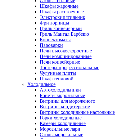
Столы тепловые
Шкафы жарочные
Шкафы расстоечные
Электрокипятильник
Фритюрницы
Гриль конвейерный
Гриль Мангал Барбекю
Конвектоматы
Пароварки
Печи высокоскоростные
Печи комбинированные
Печи конвейерные
Тостеры профессиональные
Чугунные плиты
Шкаф тепловой
Холодильное
Автохолодильники
Бонеты морозильные
Витрины для мороженого
Витрины кондитерские
Витрины холодильные настольные
Горки холодильные
Камеры холодильные
Морозильные лари
Столы морозильные