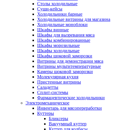
Столы холодильные
Суши-кейсы
Холодильники барные
Холодильные витрины для магазина
Холодильные моноблоки
Шкафы винные
Шкафы для вызревания мяса
Шкафы комбинированные
Шкафы морозильные
Шкафы холодильные
Шкафы шоковой заморозки
Витрины для демонстрации мяса
Витрины мультитемпературные
Камеры шоковой заморозки
Молекулярная кухня
Пристенные витрины
Саладетты
Сплит-системы
Фармацевтические холодильники
Электромеханическое
Инвентарь для мясопереработки
Куттеры
Бликсеры
Вакуумный куттер
Куттер для колбасы