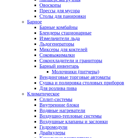
Овоскопы
Прессы для мусора
Столы для панировки
Барное
Барные комбайны
Блендеры стационарные
Измельчители льда
Льдогенераторы
Миксеры для коктелей
Соковыжималки
Сокоохладители и граниторы
Барный инвентарь
Молочники (питчеры)
Вендинговые торговые автоматы
Сушка и полировка столовых приборов
Для розлива пива
Климатическое
Сплит-системы
Внутренние блоки
Водяные нагреватели
Воздушно-тепловые системы
Воздушные клапаны и заслонки
Гидромодули
Драйкулеры