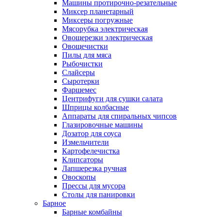
Машины протирочно-резательные
Миксер планетарный
Миксеры погружные
Мясорубка электрическая
Овощерезки электрическая
Овощечистки
Пилы для мяса
Рыбочистки
Слайсеры
Сыротерки
Фаршемес
Центрифуги для сушки салата
Шприцы колбасные
Аппараты для спиральных чипсов
Глазировочные машины
Дозатор для соуса
Измельчители
Картофелечистка
Клипсаторы
Лапшерезка ручная
Овоскопы
Прессы для мусора
Столы для панировки
Барное
Барные комбайны