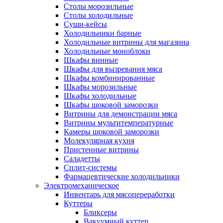
Столы морозильные
Столы холодильные
Суши-кейсы
Холодильники барные
Холодильные витрины для магазина
Холодильные моноблоки
Шкафы винные
Шкафы для вызревания мяса
Шкафы комбинированные
Шкафы морозильные
Шкафы холодильные
Шкафы шоковой заморозки
Витрины для демонстрации мяса
Витрины мультитемпературные
Камеры шоковой заморозки
Молекулярная кухня
Пристенные витрины
Саладетты
Сплит-системы
Фармацевтические холодильники
Электромеханическое
Инвентарь для мясопереработки
Куттеры
Бликсеры
Вакуумный куттер