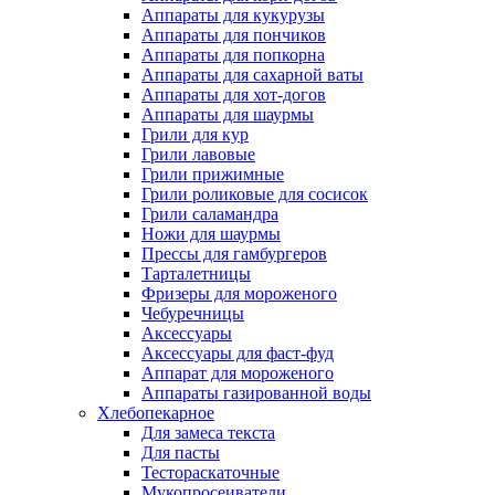
Аппараты для кукурузы
Аппараты для пончиков
Аппараты для попкорна
Аппараты для сахарной ваты
Аппараты для хот-догов
Аппараты для шаурмы
Грили для кур
Грили лавовые
Грили прижимные
Грили роликовые для сосисок
Грили саламандра
Ножи для шаурмы
Прессы для гамбургеров
Тарталетницы
Фризеры для мороженого
Чебуречницы
Аксессуары
Аксессуары для фаст-фуд
Аппарат для мороженого
Аппараты газированной воды
Хлебопекарное
Для замеса текста
Для пасты
Тестораскаточные
Мукопросеиватели