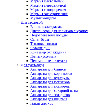
Мармит настольный
Мармит передвижной
Мармит с подогревом
Мармит электрический
Мультихолдеры
Для столовой
Ванны охлаждаемые
Диспенсеры для напитков с краном
Подогреватели посуды
Салат-бары
Тепловые полки
Чафинг диш
Конвейер охлаждения
Для закусочных
Пельменные автоматы
Для фаст-фуда
Аппараты для блинов
Аппараты для корн-догов
Аппараты для кукурузы
Аппараты для пончиков
Аппараты для попкорна
Аппараты для сахарной ваты
Аппараты для хот-догов
Аппараты для шаурмы
Грили для кур