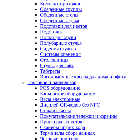
Компакт-прихожие
Обеденные группы
Обеденные столы
Обеденные стулья
Подставки для цветов
Подстолья
Полки для обуви
Полубарные стулья
Сидения стульев
Системы хранения
Столешницы
Стулья для кафе
Табуреты
Эргономичные кресла для дома и офиса
Торговое и банковское
POS оборудование
Банковское оборудование
Весы электронные
Дисплей QR-кодов без NFC
Онлайн-кассы
Покупательские тележки и корзины
Принтеры этикеток
Сканеры штрих-кода
Терминалы сбора данных
Чековые принтеры