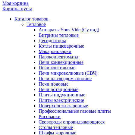
Моя корзина
Корзина пуста
Каталог товаров
Тепловое
Аппараты Sous Vide (Су вид)
Витрины тепловые
Дегидраторы
Котлы пищеварочные
Макароноварки
Пароконвектоматы
Печи конвекционные
Печи коптильные
Печи микроволновые (СВЧ)
Печи на твердом топливе
Печи подовые
Печи ротационные
Плиты индукционные
Плиты электрические
Поверхности жарочные
Профессиональные газовые плиты
Рисоварки
Сковороды опрокидывающиеся
Столы тепловые
Шкафы жарочные