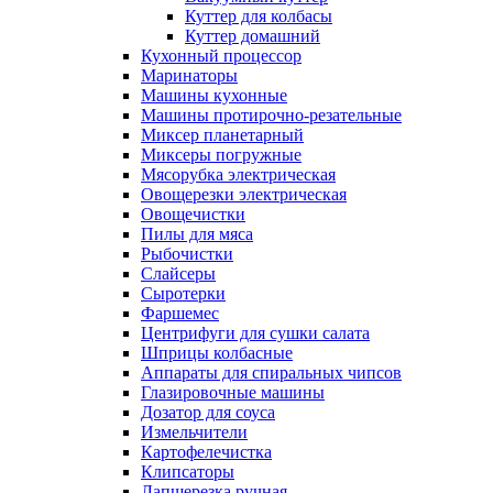
Куттер для колбасы
Куттер домашний
Кухонный процессор
Маринаторы
Машины кухонные
Машины протирочно-резательные
Миксер планетарный
Миксеры погружные
Мясорубка электрическая
Овощерезки электрическая
Овощечистки
Пилы для мяса
Рыбочистки
Слайсеры
Сыротерки
Фаршемес
Центрифуги для сушки салата
Шприцы колбасные
Аппараты для спиральных чипсов
Глазировочные машины
Дозатор для соуса
Измельчители
Картофелечистка
Клипсаторы
Лапшерезка ручная