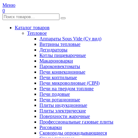
Меню
0
Каталог товаров
Тепловое
Аппараты Sous Vide (Су вид)
Витрины тепловые
Дегидраторы
Котлы пищеварочные
Макароноварки
Пароконвектоматы
Печи конвекционные
Печи коптильные
Печи микроволновые (СВЧ)
Печи на твердом топливе
Печи подовые
Печи ротационные
Плиты индукционные
Плиты электрические
Поверхности жарочные
Профессиональные газовые плиты
Рисоварки
Сковороды опрокидывающиеся