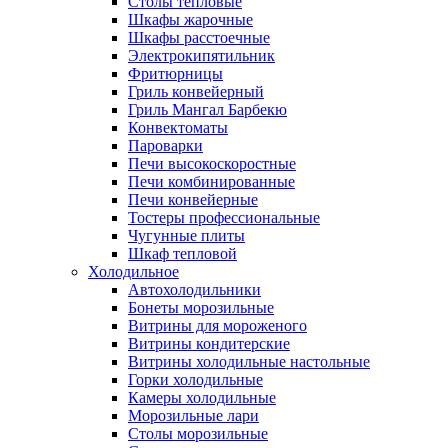
Столы тепловые
Шкафы жарочные
Шкафы расстоечные
Электрокипятильник
Фритюрницы
Гриль конвейерный
Гриль Мангал Барбекю
Конвектоматы
Пароварки
Печи высокоскоростные
Печи комбинированные
Печи конвейерные
Тостеры профессиональные
Чугунные плиты
Шкаф тепловой
Холодильное
Автохолодильники
Бонеты морозильные
Витрины для мороженого
Витрины кондитерские
Витрины холодильные настольные
Горки холодильные
Камеры холодильные
Морозильные лари
Столы морозильные