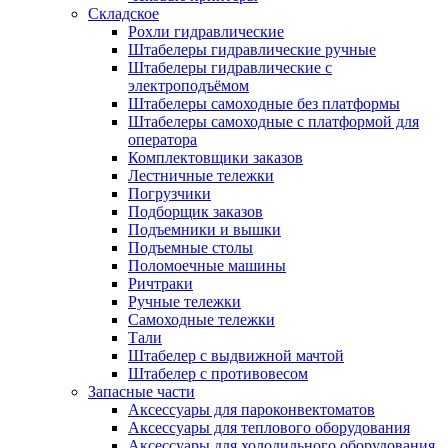
Складское
Рохли гидравлические
Штабелеры гидравлические ручные
Штабелеры гидравлические с
электроподъёмом
Штабелеры самоходные без платформы
Штабелеры самоходные с платформой для
оператора
Комплектовщики заказов
Лестничные тележки
Погрузчики
Подборщик заказов
Подъемники и вышки
Подъемные столы
Поломоечные машины
Ричтраки
Ручные тележки
Самоходные тележки
Тали
Штабелер с выдвижной мачтой
Штабелер с противовесом
Запасные части
Аксессуары для пароконвектоматов
Аксессуары для теплового оборудования
Аксессуары для холодильного оборудования