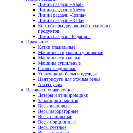
Линии раздачи «Abat»
Линии раздачи «Atesy»
Линии раздачи «Iterma»
Линии раздачи «Rada»
Контейнеры для овощей и сыпучих
продуктов
Линии раздачи "Радапро"
Прачечное
Катки гладильные
Машины стирально-сушильные
Машины стиральные
Машины сушильные
Столы гладильные
Упаковщики белья и одежды
Центрифуги для отжима белья
Аксессуары
Весовое и упаковочное
Датеры и этикировщики
Запайщики пакетов
Весы крановые
Весы лабораторные
Весы напольные
Весы порционные
Весы счетные
Весы торговые