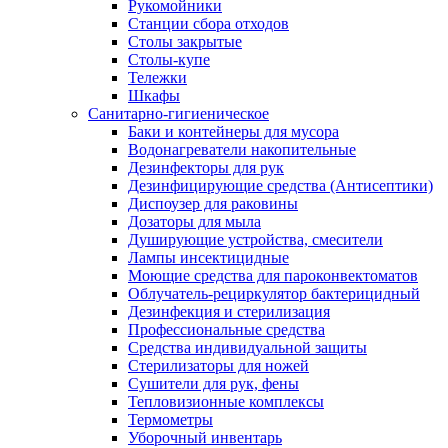
Рукомойники
Станции сбора отходов
Столы закрытые
Столы-купе
Тележки
Шкафы
Санитарно-гигиеническое
Баки и контейнеры для мусора
Водонагреватели накопительные
Дезинфекторы для рук
Дезинфицирующие средства (Антисептики)
Диспоузер для раковины
Дозаторы для мыла
Душирующие устройства, смесители
Лампы инсектицидные
Моющие средства для пароконвектоматов
Облучатель-рециркулятор бактерицидный
Дезинфекция и стерилизация
Профессиональные средства
Средства индивидуальной защиты
Стерилизаторы для ножей
Сушители для рук, фены
Тепловизионные комплексы
Термометры
Уборочный инвентарь