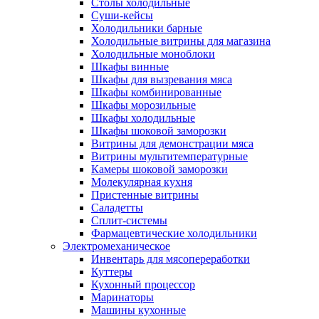
Столы холодильные
Суши-кейсы
Холодильники барные
Холодильные витрины для магазина
Холодильные моноблоки
Шкафы винные
Шкафы для вызревания мяса
Шкафы комбинированные
Шкафы морозильные
Шкафы холодильные
Шкафы шоковой заморозки
Витрины для демонстрации мяса
Витрины мультитемпературные
Камеры шоковой заморозки
Молекулярная кухня
Пристенные витрины
Саладетты
Сплит-системы
Фармацевтические холодильники
Электромеханическое
Инвентарь для мясопереработки
Куттеры
Кухонный процессор
Маринаторы
Машины кухонные