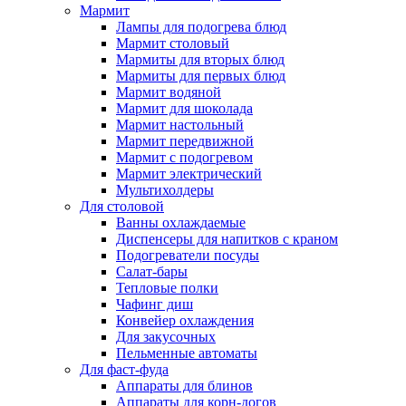
Мармит
Лампы для подогрева блюд
Мармит столовый
Мармиты для вторых блюд
Мармиты для первых блюд
Мармит водяной
Мармит для шоколада
Мармит настольный
Мармит передвижной
Мармит с подогревом
Мармит электрический
Мультихолдеры
Для столовой
Ванны охлаждаемые
Диспенсеры для напитков с краном
Подогреватели посуды
Салат-бары
Тепловые полки
Чафинг диш
Конвейер охлаждения
Для закусочных
Пельменные автоматы
Для фаст-фуда
Аппараты для блинов
Аппараты для корн-догов