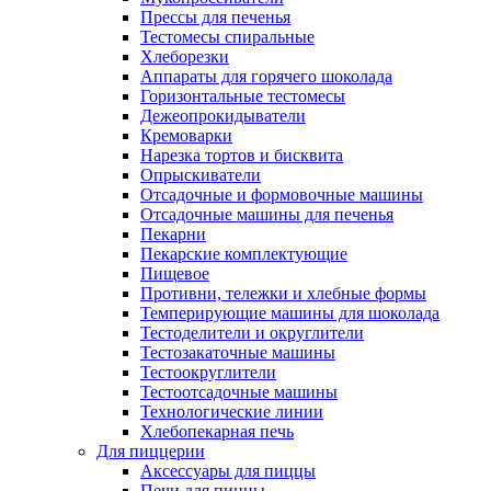
Прессы для печенья
Тестомесы спиральные
Хлеборезки
Аппараты для горячего шоколада
Горизонтальные тестомесы
Дежеопрокидыватели
Кремоварки
Нарезка тортов и бисквита
Опрыскиватели
Отсадочные и формовочные машины
Отсадочные машины для печенья
Пекарни
Пекарские комплектующие
Пищевое
Противни, тележки и хлебные формы
Темперирующие машины для шоколада
Тестоделители и округлители
Тестозакаточные машины
Тестоокруглители
Тестоотсадочные машины
Технологические линии
Хлебопекарная печь
Для пиццерии
Аксессуары для пиццы
Печи для пиццы