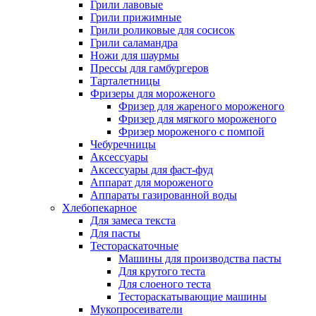
Грили лавовые
Грили прижимные
Грили роликовые для сосисок
Грили саламандра
Ножи для шаурмы
Прессы для гамбургеров
Тарталетницы
Фризеры для мороженого
Фризер для жареного мороженого
Фризер для мягкого мороженого
Фризер мороженого с помпой
Чебуречницы
Аксессуары
Аксессуары для фаст-фуд
Аппарат для мороженого
Аппараты газированной воды
Хлебопекарное
Для замеса текста
Для пасты
Тестораскаточные
Машины для производства пасты
Для крутого теста
Для слоеного теста
Тестораскатывающие машины
Мукопросеиватели