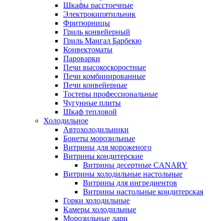
Шкафы расстоечные
Электрокипятильник
Фритюрницы
Гриль конвейерный
Гриль Мангал Барбекю
Конвектоматы
Пароварки
Печи высокоскоростные
Печи комбинированные
Печи конвейерные
Тостеры профессиональные
Чугунные плиты
Шкаф тепловой
Холодильное
Автохолодильники
Бонеты морозильные
Витрины для мороженого
Витрины кондитерские
Витрины десертные CANARY
Витрины холодильные настольные
Витрины для ингредиентов
Витрины настольные кондитерская
Горки холодильные
Камеры холодильные
Морозильные лари