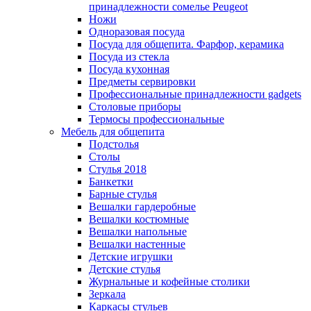
принадлежности сомелье Peugeot
Ножи
Одноразовая посуда
Посуда для общепита. Фарфор, керамика
Посуда из стекла
Посуда кухонная
Предметы сервировки
Профессиональные принадлежности gadgets
Столовые приборы
Термосы профессиональные
Мебель для общепита
Подстолья
Столы
Стулья 2018
Банкетки
Барные стулья
Вешалки гардеробные
Вешалки костюмные
Вешалки напольные
Вешалки настенные
Детские игрушки
Детские стулья
Журнальные и кофейные столики
Зеркала
Каркасы стульев