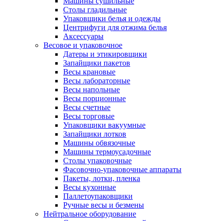
Машины сушильные
Столы гладильные
Упаковщики белья и одежды
Центрифуги для отжима белья
Аксессуары
Весовое и упаковочное
Датеры и этикировщики
Запайщики пакетов
Весы крановые
Весы лабораторные
Весы напольные
Весы порционные
Весы счетные
Весы торговые
Упаковщики вакуумные
Запайщики лотков
Машины обвязочные
Машины термоусадочные
Столы упаковочные
Фасовочно-упаковочные аппараты
Пакеты, лотки, пленка
Весы кухонные
Паллетоупаковщики
Ручные весы и безмены
Нейтральное оборудование