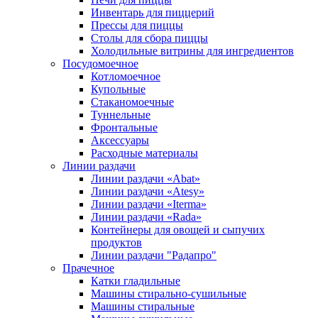
Инвентарь для пиццерий
Прессы для пиццы
Столы для сбора пиццы
Холодильные витрины для ингредиентов
Посудомоечное
Котломоечное
Купольные
Стаканомоечные
Туннельные
Фронтальные
Аксессуары
Расходные материалы
Линии раздачи
Линии раздачи «Abat»
Линии раздачи «Atesy»
Линии раздачи «Iterma»
Линии раздачи «Rada»
Контейнеры для овощей и сыпучих
продуктов
Линии раздачи "Радапро"
Прачечное
Катки гладильные
Машины стирально-сушильные
Машины стиральные