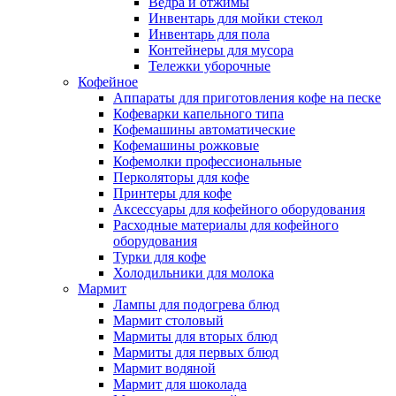
Ведра и отжимы
Инвентарь для мойки стекол
Инвентарь для пола
Контейнеры для мусора
Тележки уборочные
Кофейное
Аппараты для приготовления кофе на песке
Кофеварки капельного типа
Кофемашины автоматические
Кофемашины рожковые
Кофемолки профессиональные
Перколяторы для кофе
Принтеры для кофе
Аксессуары для кофейного оборудования
Расходные материалы для кофейного
оборудования
Турки для кофе
Холодильники для молока
Мармит
Лампы для подогрева блюд
Мармит столовый
Мармиты для вторых блюд
Мармиты для первых блюд
Мармит водяной
Мармит для шоколада