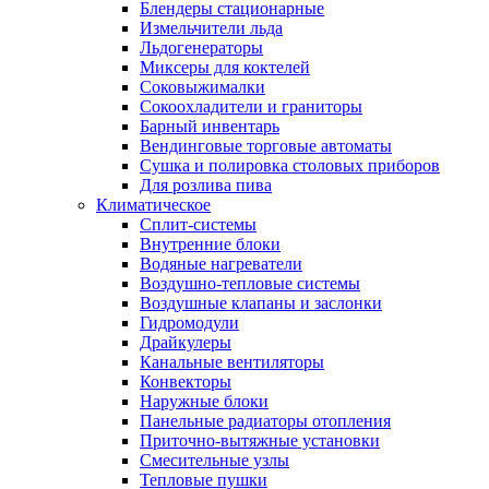
Блендеры стационарные
Измельчители льда
Льдогенераторы
Миксеры для коктелей
Соковыжималки
Сокоохладители и граниторы
Барный инвентарь
Вендинговые торговые автоматы
Сушка и полировка столовых приборов
Для розлива пива
Климатическое
Сплит-системы
Внутренние блоки
Водяные нагреватели
Воздушно-тепловые системы
Воздушные клапаны и заслонки
Гидромодули
Драйкулеры
Канальные вентиляторы
Конвекторы
Наружные блоки
Панельные радиаторы отопления
Приточно-вытяжные установки
Смесительные узлы
Тепловые пушки