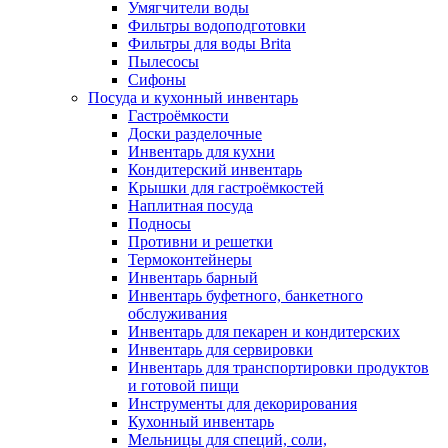
Умягчители воды
Фильтры водоподготовки
Фильтры для воды Brita
Пылесосы
Сифоны
Посуда и кухонный инвентарь
Гастроёмкости
Доски разделочные
Инвентарь для кухни
Кондитерский инвентарь
Крышки для гастроёмкостей
Наплитная посуда
Подносы
Противни и решетки
Термоконтейнеры
Инвентарь барный
Инвентарь буфетного, банкетного
обслуживания
Инвентарь для пекарен и кондитерских
Инвентарь для сервировки
Инвентарь для транспортировки продуктов
и готовой пищи
Инструменты для декорирования
Кухонный инвентарь
Мельницы для специй, соли,