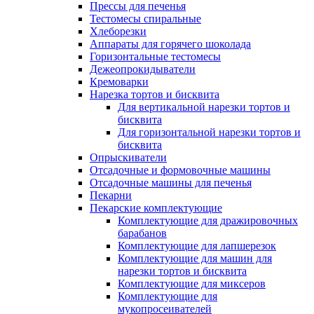
Прессы для печенья
Тестомесы спиральные
Хлеборезки
Аппараты для горячего шоколада
Горизонтальные тестомесы
Дежеопрокидыватели
Кремоварки
Нарезка тортов и бисквита
Для вертикальной нарезки тортов и
бисквита
Для горизонтальной нарезки тортов и
бисквита
Опрыскиватели
Отсадочные и формовочные машины
Отсадочные машины для печенья
Пекарни
Пекарские комплектующие
Комплектующие для дражировочных
барабанов
Комплектующие для лапшерезок
Комплектующие для машин для
нарезки тортов и бисквита
Комплектующие для миксеров
Комплектующие для
мукопросеивателей