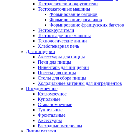
Тестоделители и округлители
Тестозакаточные машины
Формирование батонов
Формирование рогаликов
Формирование французских багетов
Тестоокруглители
Тестоотсадочные машины
Технологические линии
Хлебопекарная печь
Для пиццерии
Аксессуары для пиццы
Печи для пиццы
Инвентарь для пиццерий
Прессы для пиццы
Столы для сбора пиццы
Холодильные витрины для ингредиентов
Посудомоечное
Котломоечное
Купольные
Стаканомоечные
Туннельные
Фронтальные
Аксессуары
Расходные материалы
Линии раздачи