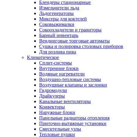
Блендеры стационарные
Измельчители льда
Льдогенераторы
Миксеры для коктелей
Соковыжималки
Сокоохладители и граниторы
Барный инвентарь
Вендинговые торговые автоматы
Сушка и полировка столовых приборов
Для розлива пива
Климатическое
Сплит-системы
Внутренние блоки
Водяные нагреватели
Воздушно-тепловые системы
Воздушные клапаны и заслонки
Гидромодули
Драйкулеры
Канальные вентиляторы
Конвекторы
Наружные блоки
Панельные радиаторы отопления
Приточно-вытяжные установки
Смесительные узлы
Тепловые пушки