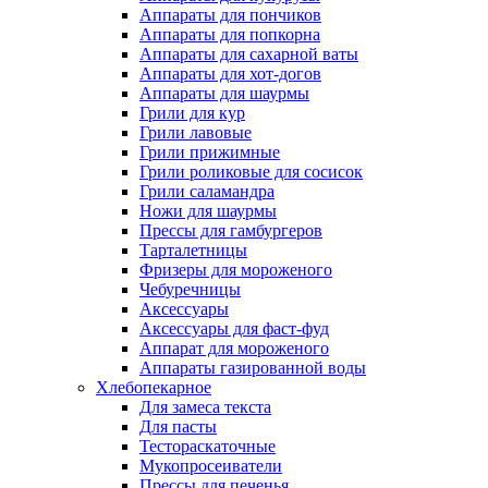
Аппараты для пончиков
Аппараты для попкорна
Аппараты для сахарной ваты
Аппараты для хот-догов
Аппараты для шаурмы
Грили для кур
Грили лавовые
Грили прижимные
Грили роликовые для сосисок
Грили саламандра
Ножи для шаурмы
Прессы для гамбургеров
Тарталетницы
Фризеры для мороженого
Чебуречницы
Аксессуары
Аксессуары для фаст-фуд
Аппарат для мороженого
Аппараты газированной воды
Хлебопекарное
Для замеса текста
Для пасты
Тестораскаточные
Мукопросеиватели
Прессы для печенья