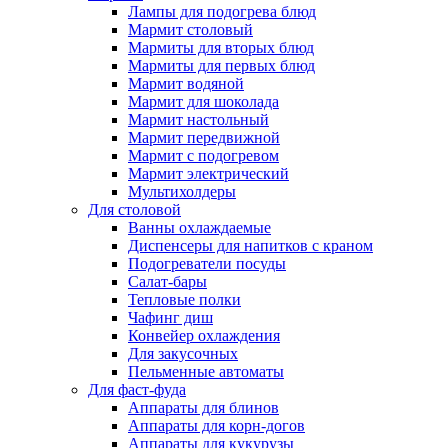
Лампы для подогрева блюд
Мармит столовый
Мармиты для вторых блюд
Мармиты для первых блюд
Мармит водяной
Мармит для шоколада
Мармит настольный
Мармит передвижной
Мармит с подогревом
Мармит электрический
Мультихолдеры
Для столовой
Ванны охлаждаемые
Диспенсеры для напитков с краном
Подогреватели посуды
Салат-бары
Тепловые полки
Чафинг диш
Конвейер охлаждения
Для закусочных
Пельменные автоматы
Для фаст-фуда
Аппараты для блинов
Аппараты для корн-догов
Аппараты для кукурузы