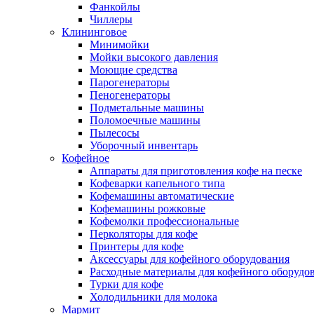
Фанкойлы
Чиллеры
Клининговое
Минимойки
Мойки высокого давления
Моющие средства
Парогенераторы
Пеногенераторы
Подметальные машины
Поломоечные машины
Пылесосы
Уборочный инвентарь
Кофейное
Аппараты для приготовления кофе на песке
Кофеварки капельного типа
Кофемашины автоматические
Кофемашины рожковые
Кофемолки профессиональные
Перколяторы для кофе
Принтеры для кофе
Аксессуары для кофейного оборудования
Расходные материалы для кофейного оборудо
Турки для кофе
Холодильники для молока
Мармит