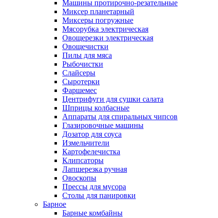
Машины протирочно-резательные
Миксер планетарный
Миксеры погружные
Мясорубка электрическая
Овощерезки электрическая
Овощечистки
Пилы для мяса
Рыбочистки
Слайсеры
Сыротерки
Фаршемес
Центрифуги для сушки салата
Шприцы колбасные
Аппараты для спиральных чипсов
Глазировочные машины
Дозатор для соуса
Измельчители
Картофелечистка
Клипсаторы
Лапшерезка ручная
Овоскопы
Прессы для мусора
Столы для панировки
Барное
Барные комбайны