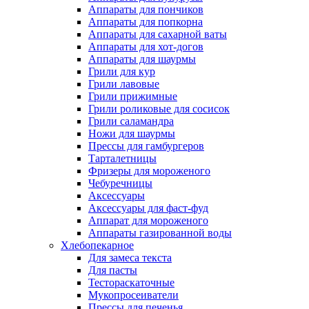
Аппараты для пончиков
Аппараты для попкорна
Аппараты для сахарной ваты
Аппараты для хот-догов
Аппараты для шаурмы
Грили для кур
Грили лавовые
Грили прижимные
Грили роликовые для сосисок
Грили саламандра
Ножи для шаурмы
Прессы для гамбургеров
Тарталетницы
Фризеры для мороженого
Чебуречницы
Аксессуары
Аксессуары для фаст-фуд
Аппарат для мороженого
Аппараты газированной воды
Хлебопекарное
Для замеса текста
Для пасты
Тестораскаточные
Мукопросеиватели
Прессы для печенья