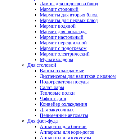
Лампы для подогрева блюд
Мармит столовый
Мармиты для вторых блюд
Мармиты для первых блюд
Мармит водяной
Мармит для шоколада
Мармит настольный
Мармит передвижной
Мармит с подогревом
Мармит электрический
Мультихолдеры
Для столовой
Ванны охлаждаемые
Диспенсеры для напитков с краном
Подогреватели посуды
Салат-бары
Тепловые полки
Чафинг диш
Конвейер охлаждения
Для закусочных
Пельменные автоматы
Для фаст-фуда
Аппараты для блинов
Аппараты для корн-догов
Аппараты для кукурузы