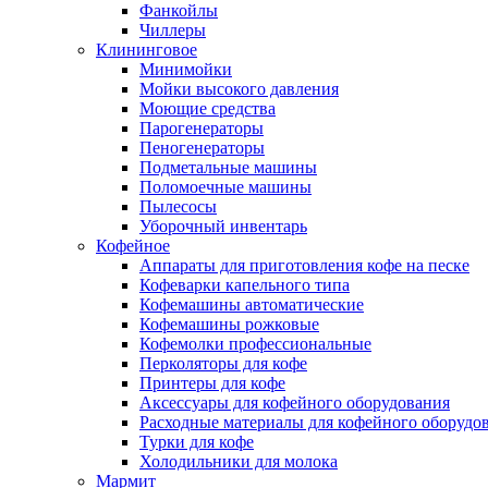
Фанкойлы
Чиллеры
Клининговое
Минимойки
Мойки высокого давления
Моющие средства
Парогенераторы
Пеногенераторы
Подметальные машины
Поломоечные машины
Пылесосы
Уборочный инвентарь
Кофейное
Аппараты для приготовления кофе на песке
Кофеварки капельного типа
Кофемашины автоматические
Кофемашины рожковые
Кофемолки профессиональные
Перколяторы для кофе
Принтеры для кофе
Аксессуары для кофейного оборудования
Расходные материалы для кофейного оборудо
Турки для кофе
Холодильники для молока
Мармит