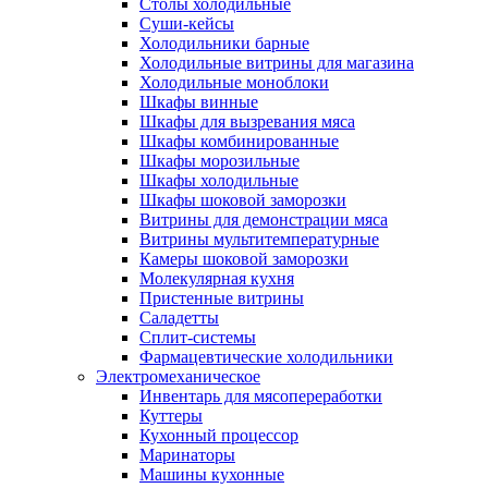
Столы холодильные
Суши-кейсы
Холодильники барные
Холодильные витрины для магазина
Холодильные моноблоки
Шкафы винные
Шкафы для вызревания мяса
Шкафы комбинированные
Шкафы морозильные
Шкафы холодильные
Шкафы шоковой заморозки
Витрины для демонстрации мяса
Витрины мультитемпературные
Камеры шоковой заморозки
Молекулярная кухня
Пристенные витрины
Саладетты
Сплит-системы
Фармацевтические холодильники
Электромеханическое
Инвентарь для мясопереработки
Куттеры
Кухонный процессор
Маринаторы
Машины кухонные