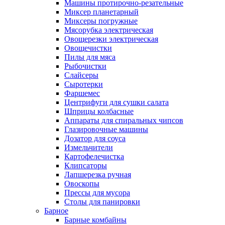
Машины протирочно-резательные
Миксер планетарный
Миксеры погружные
Мясорубка электрическая
Овощерезки электрическая
Овощечистки
Пилы для мяса
Рыбочистки
Слайсеры
Сыротерки
Фаршемес
Центрифуги для сушки салата
Шприцы колбасные
Аппараты для спиральных чипсов
Глазировочные машины
Дозатор для соуса
Измельчители
Картофелечистка
Клипсаторы
Лапшерезка ручная
Овоскопы
Прессы для мусора
Столы для панировки
Барное
Барные комбайны