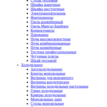
Столы тепловые
Шкафы жарочные
Шкафы расстоечные
Электрокипятильник
Фритюрницы
Гриль конвейерный
Гриль Мангал Барбекю
Конвектоматы
Пароварки
Печи высокоскоростные
Печи комбинированные
Печи конвейерные
Тостеры профессиональные
Чугунные плиты
Шкаф тепловой
Холодильное
Автохолодильники
Бонеты морозильные
Витрины для мороженого
Витрины кондитерские
Витрины холодильные настольные
Горки холодильные
Камеры холодильные
Морозильные лари
Столы морозильные