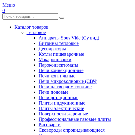
Меню
0
Каталог товаров
Тепловое
Аппараты Sous Vide (Су вид)
Витрины тепловые
Дегидраторы
Котлы пищеварочные
Макароноварки
Пароконвектоматы
Печи конвекционные
Печи коптильные
Печи микроволновые (СВЧ)
Печи на твердом топливе
Печи подовые
Печи ротационные
Плиты индукционные
Плиты электрические
Поверхности жарочные
Профессиональные газовые плиты
Рисоварки
Сковороды опрокидывающиеся