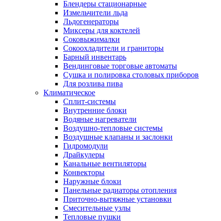
Блендеры стационарные
Измельчители льда
Льдогенераторы
Миксеры для коктелей
Соковыжималки
Сокоохладители и граниторы
Барный инвентарь
Вендинговые торговые автоматы
Сушка и полировка столовых приборов
Для розлива пива
Климатическое
Сплит-системы
Внутренние блоки
Водяные нагреватели
Воздушно-тепловые системы
Воздушные клапаны и заслонки
Гидромодули
Драйкулеры
Канальные вентиляторы
Конвекторы
Наружные блоки
Панельные радиаторы отопления
Приточно-вытяжные установки
Смесительные узлы
Тепловые пушки