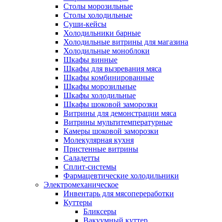
Столы морозильные
Столы холодильные
Суши-кейсы
Холодильники барные
Холодильные витрины для магазина
Холодильные моноблоки
Шкафы винные
Шкафы для вызревания мяса
Шкафы комбинированные
Шкафы морозильные
Шкафы холодильные
Шкафы шоковой заморозки
Витрины для демонстрации мяса
Витрины мультитемпературные
Камеры шоковой заморозки
Молекулярная кухня
Пристенные витрины
Саладетты
Сплит-системы
Фармацевтические холодильники
Электромеханическое
Инвентарь для мясопереработки
Куттеры
Бликсеры
Вакуумный куттер