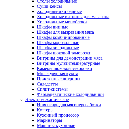
Столы холодильные
Суши-кейсы
Холодильники барные
Холодильные витрины для магазина
Холодильные моноблоки
Шкафы винные
Шкафы для вызревания мяса
Шкафы комбинированные
Шкафы морозильные
Шкафы холодильные
Шкафы шоковой заморозки
Витрины для демонстрации мяса
Витрины мультитемпературные
Камеры шоковой заморозки
Молекулярная кухня
Пристенные витрины
Саладетты
Сплит-системы
Фармацевтические холодильники
Электромеханическое
Инвентарь для мясопереработки
Куттеры
Кухонный процессор
Маринаторы
Машины кухонные