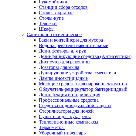
Рукомойники
Станции сбора отходов
Столы закрытые
Столы-купе
Тележки
Шкафы
Санитарно-гигиеническое
Баки и контейнеры для мусора
Водонагреватели накопительные
Дезинфекторы для рук
Дезинфицирующие средства (Антисептики)
Диспоузер для раковины
Дозаторы для мыла
Душирующие устройства, смесители
Лампы инсектицидные
Моющие средства для пароконвектоматов
Облучатель-рециркулятор бактерицидный
Дезинфекция и стерилизация
Профессиональные средства
Средства индивидуальной защиты
Стерилизаторы для ножей
Сушители для рук, фены
Тепловизионные комплексы
Термометры
Уборочный инвентарь