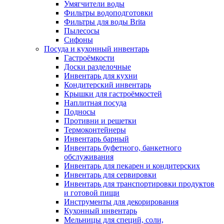
Умягчители воды
Фильтры водоподготовки
Фильтры для воды Brita
Пылесосы
Сифоны
Посуда и кухонный инвентарь
Гастроёмкости
Доски разделочные
Инвентарь для кухни
Кондитерский инвентарь
Крышки для гастроёмкостей
Наплитная посуда
Подносы
Противни и решетки
Термоконтейнеры
Инвентарь барный
Инвентарь буфетного, банкетного
обслуживания
Инвентарь для пекарен и кондитерских
Инвентарь для сервировки
Инвентарь для транспортировки продуктов
и готовой пищи
Инструменты для декорирования
Кухонный инвентарь
Мельницы для специй, соли,