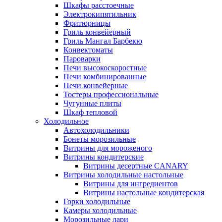
Шкафы расстоечные
Электрокипятильник
Фритюрницы
Гриль конвейерный
Гриль Мангал Барбекю
Конвектоматы
Пароварки
Печи высокоскоростные
Печи комбинированные
Печи конвейерные
Тостеры профессиональные
Чугунные плиты
Шкаф тепловой
Холодильное
Автохолодильники
Бонеты морозильные
Витрины для мороженого
Витрины кондитерские
Витрины десертные CANARY
Витрины холодильные настольные
Витрины для ингредиентов
Витрины настольные кондитерская
Горки холодильные
Камеры холодильные
Морозильные лари