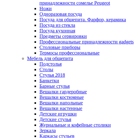
принадлежности сомелье Peugeot
Ножи
Одноразовая посуда
Посуда для общепита. Фарфор, керамика
Посуда из стекла
Посуда кухонная
Предметы сервировки
Профессиональные принадлежности gadgets
Столовые приборы
Термосы профессиональные
Мебель для общепита
Подстолья
Столы
Стулья 2018
Банкетки
Барные стулья
Вешалки гардеробные
Вешалки костюмные
Вешалки напольные
Вешалки настенные
Детские игрушки
Детские стулья
Журнальные и кофейные столики
Зеркала
Каркасы стульев