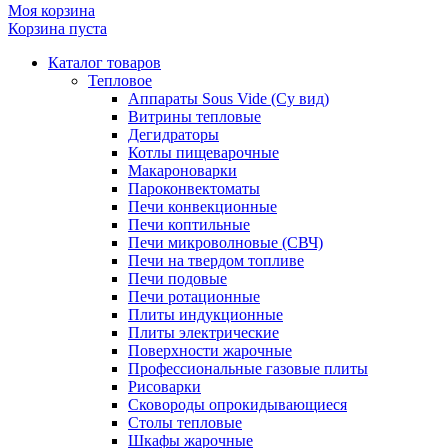
Моя корзина
Корзина пуста
Каталог товаров
Тепловое
Аппараты Sous Vide (Су вид)
Витрины тепловые
Дегидраторы
Котлы пищеварочные
Макароноварки
Пароконвектоматы
Печи конвекционные
Печи коптильные
Печи микроволновые (СВЧ)
Печи на твердом топливе
Печи подовые
Печи ротационные
Плиты индукционные
Плиты электрические
Поверхности жарочные
Профессиональные газовые плиты
Рисоварки
Сковороды опрокидывающиеся
Столы тепловые
Шкафы жарочные