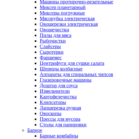
Машины протирочно-резательные
Миксер планетарный
Миксеры погружные
Мясорубка электрическая
Овощерезки электрическая
Овощечистки
Пилы для мяса
Рыбочистки
Слайсеры
Сыротерки
Фаршемес
Центрифуги для сушки салата
Шприцы колбасные
Аппараты для спиральных чипсов
Глазировочные машины
Дозатор для соуса
Измельчители
Картофелечистка
Клипсаторы
Лапшерезка ручная
Овоскопы
Прессы для мусора
Столы для панировки
Барное
Барные комбайны