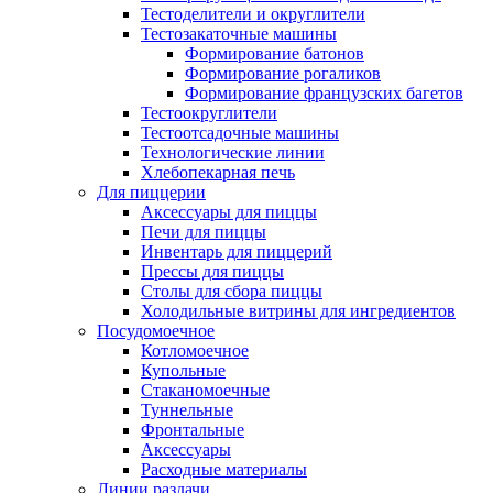
Тестоделители и округлители
Тестозакаточные машины
Формирование батонов
Формирование рогаликов
Формирование французских багетов
Тестоокруглители
Тестоотсадочные машины
Технологические линии
Хлебопекарная печь
Для пиццерии
Аксессуары для пиццы
Печи для пиццы
Инвентарь для пиццерий
Прессы для пиццы
Столы для сбора пиццы
Холодильные витрины для ингредиентов
Посудомоечное
Котломоечное
Купольные
Стаканомоечные
Туннельные
Фронтальные
Аксессуары
Расходные материалы
Линии раздачи