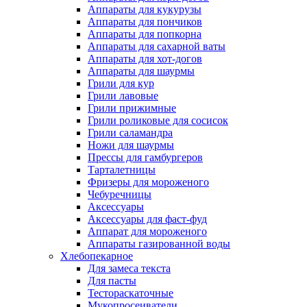
Аппараты для кукурузы
Аппараты для пончиков
Аппараты для попкорна
Аппараты для сахарной ваты
Аппараты для хот-догов
Аппараты для шаурмы
Грили для кур
Грили лавовые
Грили прижимные
Грили роликовые для сосисок
Грили саламандра
Ножи для шаурмы
Прессы для гамбургеров
Тарталетницы
Фризеры для мороженого
Чебуречницы
Аксессуары
Аксессуары для фаст-фуд
Аппарат для мороженого
Аппараты газированной воды
Хлебопекарное
Для замеса текста
Для пасты
Тестораскаточные
Мукопросеиватели