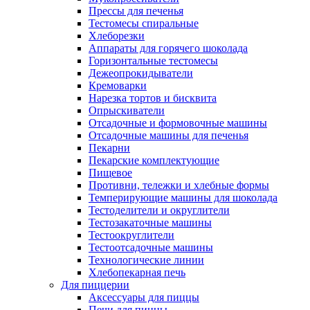
Прессы для печенья
Тестомесы спиральные
Хлеборезки
Аппараты для горячего шоколада
Горизонтальные тестомесы
Дежеопрокидыватели
Кремоварки
Нарезка тортов и бисквита
Опрыскиватели
Отсадочные и формовочные машины
Отсадочные машины для печенья
Пекарни
Пекарские комплектующие
Пищевое
Противни, тележки и хлебные формы
Темперирующие машины для шоколада
Тестоделители и округлители
Тестозакаточные машины
Тестоокруглители
Тестоотсадочные машины
Технологические линии
Хлебопекарная печь
Для пиццерии
Аксессуары для пиццы
Печи для пиццы