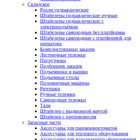
Складское
Рохли гидравлические
Штабелеры гидравлические ручные
Штабелеры гидравлические с
электроподъёмом
Штабелеры самоходные без платформы
Штабелеры самоходные с платформой для
оператора
Комплектовщики заказов
Лестничные тележки
Погрузчики
Подборщик заказов
Подъемники и вышки
Подъемные столы
Поломоечные машины
Ричтраки
Ручные тележки
Самоходные тележки
Тали
Штабелер с выдвижной мачтой
Штабелер с противовесом
Запасные части
Аксессуары для пароконвектоматов
Аксессуары для теплового оборудования
Аксессуары для холодильного оборудования