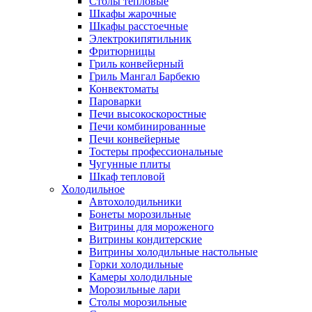
Столы тепловые
Шкафы жарочные
Шкафы расстоечные
Электрокипятильник
Фритюрницы
Гриль конвейерный
Гриль Мангал Барбекю
Конвектоматы
Пароварки
Печи высокоскоростные
Печи комбинированные
Печи конвейерные
Тостеры профессиональные
Чугунные плиты
Шкаф тепловой
Холодильное
Автохолодильники
Бонеты морозильные
Витрины для мороженого
Витрины кондитерские
Витрины холодильные настольные
Горки холодильные
Камеры холодильные
Морозильные лари
Столы морозильные