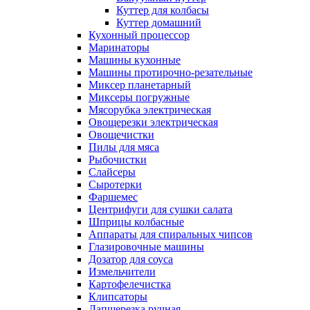
Куттер для колбасы
Куттер домашний
Кухонный процессор
Маринаторы
Машины кухонные
Машины протирочно-резательные
Миксер планетарный
Миксеры погружные
Мясорубка электрическая
Овощерезки электрическая
Овощечистки
Пилы для мяса
Рыбочистки
Слайсеры
Сыротерки
Фаршемес
Центрифуги для сушки салата
Шприцы колбасные
Аппараты для спиральных чипсов
Глазировочные машины
Дозатор для соуса
Измельчители
Картофелечистка
Клипсаторы
Лапшерезка ручная