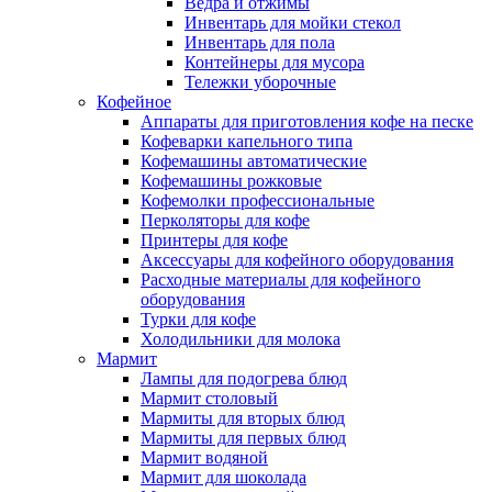
Ведра и отжимы
Инвентарь для мойки стекол
Инвентарь для пола
Контейнеры для мусора
Тележки уборочные
Кофейное
Аппараты для приготовления кофе на песке
Кофеварки капельного типа
Кофемашины автоматические
Кофемашины рожковые
Кофемолки профессиональные
Перколяторы для кофе
Принтеры для кофе
Аксессуары для кофейного оборудования
Расходные материалы для кофейного
оборудования
Турки для кофе
Холодильники для молока
Мармит
Лампы для подогрева блюд
Мармит столовый
Мармиты для вторых блюд
Мармиты для первых блюд
Мармит водяной
Мармит для шоколада