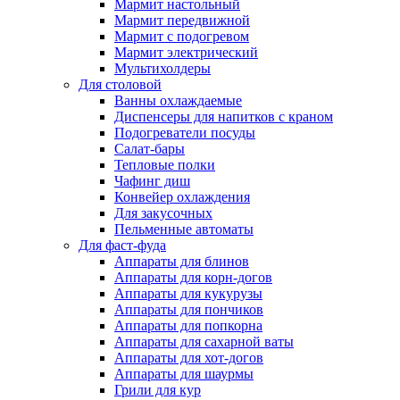
Мармит настольный
Мармит передвижной
Мармит с подогревом
Мармит электрический
Мультихолдеры
Для столовой
Ванны охлаждаемые
Диспенсеры для напитков с краном
Подогреватели посуды
Салат-бары
Тепловые полки
Чафинг диш
Конвейер охлаждения
Для закусочных
Пельменные автоматы
Для фаст-фуда
Аппараты для блинов
Аппараты для корн-догов
Аппараты для кукурузы
Аппараты для пончиков
Аппараты для попкорна
Аппараты для сахарной ваты
Аппараты для хот-догов
Аппараты для шаурмы
Грили для кур