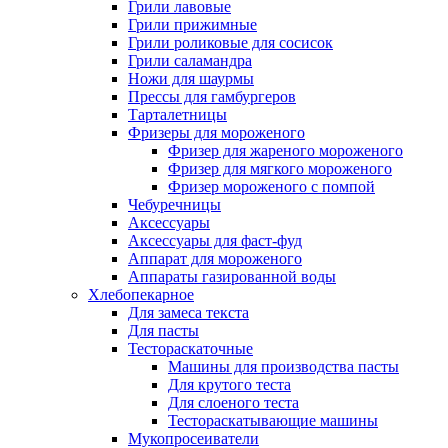
Грили лавовые
Грили прижимные
Грили роликовые для сосисок
Грили саламандра
Ножи для шаурмы
Прессы для гамбургеров
Тарталетницы
Фризеры для мороженого
Фризер для жареного мороженого
Фризер для мягкого мороженого
Фризер мороженого с помпой
Чебуречницы
Аксессуары
Аксессуары для фаст-фуд
Аппарат для мороженого
Аппараты газированной воды
Хлебопекарное
Для замеса текста
Для пасты
Тестораскаточные
Машины для производства пасты
Для крутого теста
Для слоеного теста
Тестораскатывающие машины
Мукопросеиватели