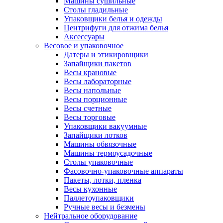
Машины сушильные
Столы гладильные
Упаковщики белья и одежды
Центрифуги для отжима белья
Аксессуары
Весовое и упаковочное
Датеры и этикировщики
Запайщики пакетов
Весы крановые
Весы лабораторные
Весы напольные
Весы порционные
Весы счетные
Весы торговые
Упаковщики вакуумные
Запайщики лотков
Машины обвязочные
Машины термоусадочные
Столы упаковочные
Фасовочно-упаковочные аппараты
Пакеты, лотки, пленка
Весы кухонные
Паллетоупаковщики
Ручные весы и безмены
Нейтральное оборудование