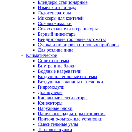
Блендеры стационарные
Измельчители льда
Льдогенераторы
Миксеры для коктелей
Соковыжималки
Сокоохладители и граниторы
Барный инвентарь
Вендинговые торговые автоматы
Сушка и полировка столовых приборов
Для розлива пива
Климатическое
Сплит-системы
Внутренние блоки
Водяные нагреватели
Воздушно-тепловые системы
Воздушные клапаны и заслонки
Гидромодули
Драйкулеры
Канальные вентиляторы
Конвекторы
Наружные блоки
Панельные радиаторы отопления
Приточно-вытяжные установки
Смесительные узлы
Тепловые пушки