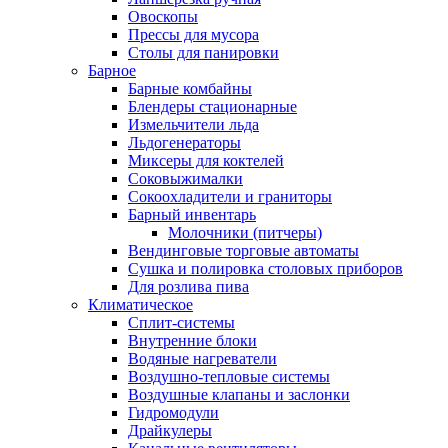
Овоскопы
Прессы для мусора
Столы для панировки
Барное
Барные комбайны
Блендеры стационарные
Измельчители льда
Льдогенераторы
Миксеры для коктелей
Соковыжималки
Сокоохладители и граниторы
Барный инвентарь
Молочники (питчеры)
Вендинговые торговые автоматы
Сушка и полировка столовых приборов
Для розлива пива
Климатическое
Сплит-системы
Внутренние блоки
Водяные нагреватели
Воздушно-тепловые системы
Воздушные клапаны и заслонки
Гидромодули
Драйкулеры