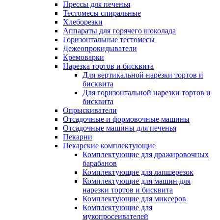
Прессы для печенья
Тестомесы спиральные
Хлеборезки
Аппараты для горячего шоколада
Горизонтальные тестомесы
Дежеопрокидыватели
Кремоварки
Нарезка тортов и бисквита
Для вертикальной нарезки тортов и
бисквита
Для горизонтальной нарезки тортов и
бисквита
Опрыскиватели
Отсадочные и формовочные машины
Отсадочные машины для печенья
Пекарни
Пекарские комплектующие
Комплектующие для дражировочных
барабанов
Комплектующие для лапшерезок
Комплектующие для машин для
нарезки тортов и бисквита
Комплектующие для миксеров
Комплектующие для
мукопросеивателей