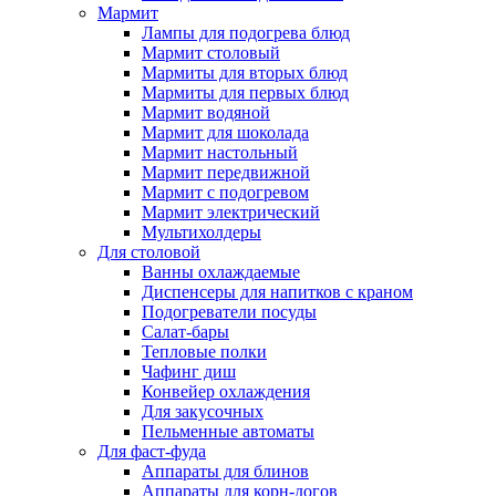
Мармит
Лампы для подогрева блюд
Мармит столовый
Мармиты для вторых блюд
Мармиты для первых блюд
Мармит водяной
Мармит для шоколада
Мармит настольный
Мармит передвижной
Мармит с подогревом
Мармит электрический
Мультихолдеры
Для столовой
Ванны охлаждаемые
Диспенсеры для напитков с краном
Подогреватели посуды
Салат-бары
Тепловые полки
Чафинг диш
Конвейер охлаждения
Для закусочных
Пельменные автоматы
Для фаст-фуда
Аппараты для блинов
Аппараты для корн-догов