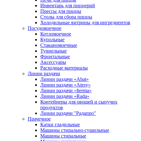
Инвентарь для пиццерий
Прессы для пиццы
Столы для сбора пиццы
Холодильные витрины для ингредиентов
Посудомоечное
Котломоечное
Купольные
Стаканомоечные
Туннельные
Фронтальные
Аксессуары
Расходные материалы
Линии раздачи
Линии раздачи «Abat»
Линии раздачи «Atesy»
Линии раздачи «Iterma»
Линии раздачи «Rada»
Контейнеры для овощей и сыпучих
продуктов
Линии раздачи "Радапро"
Прачечное
Катки гладильные
Машины стирально-сушильные
Машины стиральные