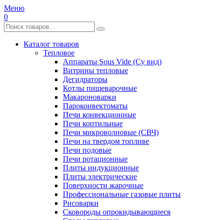
Меню
0
Каталог товаров
Тепловое
Аппараты Sous Vide (Су вид)
Витрины тепловые
Дегидраторы
Котлы пищеварочные
Макароноварки
Пароконвектоматы
Печи конвекционные
Печи коптильные
Печи микроволновые (СВЧ)
Печи на твердом топливе
Печи подовые
Печи ротационные
Плиты индукционные
Плиты электрические
Поверхности жарочные
Профессиональные газовые плиты
Рисоварки
Сковороды опрокидывающиеся