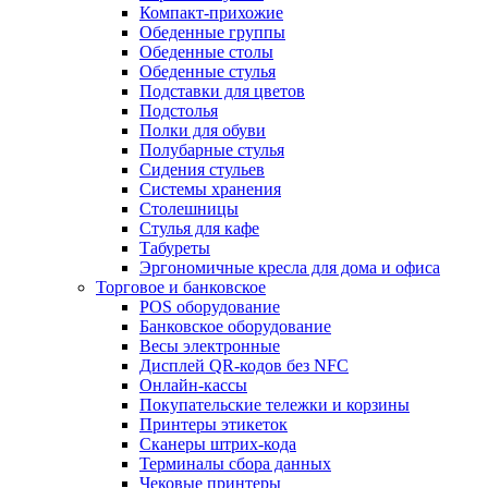
Компакт-прихожие
Обеденные группы
Обеденные столы
Обеденные стулья
Подставки для цветов
Подстолья
Полки для обуви
Полубарные стулья
Сидения стульев
Системы хранения
Столешницы
Стулья для кафе
Табуреты
Эргономичные кресла для дома и офиса
Торговое и банковское
POS оборудование
Банковское оборудование
Весы электронные
Дисплей QR-кодов без NFC
Онлайн-кассы
Покупательские тележки и корзины
Принтеры этикеток
Сканеры штрих-кода
Терминалы сбора данных
Чековые принтеры