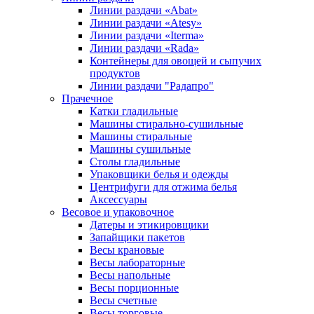
Линии раздачи «Abat»
Линии раздачи «Atesy»
Линии раздачи «Iterma»
Линии раздачи «Rada»
Контейнеры для овощей и сыпучих
продуктов
Линии раздачи "Радапро"
Прачечное
Катки гладильные
Машины стирально-сушильные
Машины стиральные
Машины сушильные
Столы гладильные
Упаковщики белья и одежды
Центрифуги для отжима белья
Аксессуары
Весовое и упаковочное
Датеры и этикировщики
Запайщики пакетов
Весы крановые
Весы лабораторные
Весы напольные
Весы порционные
Весы счетные
Весы торговые