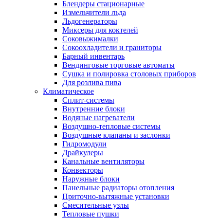
Блендеры стационарные
Измельчители льда
Льдогенераторы
Миксеры для коктелей
Соковыжималки
Сокоохладители и граниторы
Барный инвентарь
Вендинговые торговые автоматы
Сушка и полировка столовых приборов
Для розлива пива
Климатическое
Сплит-системы
Внутренние блоки
Водяные нагреватели
Воздушно-тепловые системы
Воздушные клапаны и заслонки
Гидромодули
Драйкулеры
Канальные вентиляторы
Конвекторы
Наружные блоки
Панельные радиаторы отопления
Приточно-вытяжные установки
Смесительные узлы
Тепловые пушки