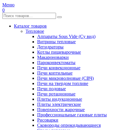
Меню
0
Каталог товаров
Тепловое
Аппараты Sous Vide (Су вид)
Витрины тепловые
Дегидраторы
Котлы пищеварочные
Макароноварки
Пароконвектоматы
Печи конвекционные
Печи коптильные
Печи микроволновые (СВЧ)
Печи на твердом топливе
Печи подовые
Печи ротационные
Плиты индукционные
Плиты электрические
Поверхности жарочные
Профессиональные газовые плиты
Рисоварки
Сковороды опрокидывающиеся