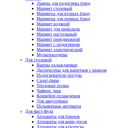
Лампы для подогрева блюд
Мармит столовый
Мармиты для вторых блюд
Мармиты для первых блюд
Мармит водяной
Мармит для шоколада
Мармит настольный
Мармит передвижной
Мармит с подогревом
Мармит электрический
Мультихолдеры
Для столовой
Ванны охлаждаемые
Диспенсеры для напитков с краном
Подогреватели посуды
Салат-бары
Тепловые полки
Чафинг диш
Конвейер охлаждения
Для закусочных
Пельменные автоматы
Для фаст-фуда
Аппараты для блинов
Аппараты для корн-догов
Аппараты для кукурузы