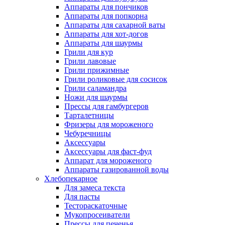
Аппараты для пончиков
Аппараты для попкорна
Аппараты для сахарной ваты
Аппараты для хот-догов
Аппараты для шаурмы
Грили для кур
Грили лавовые
Грили прижимные
Грили роликовые для сосисок
Грили саламандра
Ножи для шаурмы
Прессы для гамбургеров
Тарталетницы
Фризеры для мороженого
Чебуречницы
Аксессуары
Аксессуары для фаст-фуд
Аппарат для мороженого
Аппараты газированной воды
Хлебопекарное
Для замеса текста
Для пасты
Тестораскаточные
Мукопросеиватели
Прессы для печенья