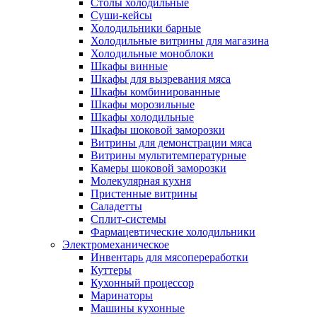
Столы холодильные
Суши-кейсы
Холодильники барные
Холодильные витрины для магазина
Холодильные моноблоки
Шкафы винные
Шкафы для вызревания мяса
Шкафы комбинированные
Шкафы морозильные
Шкафы холодильные
Шкафы шоковой заморозки
Витрины для демонстрации мяса
Витрины мультитемпературные
Камеры шоковой заморозки
Молекулярная кухня
Пристенные витрины
Саладетты
Сплит-системы
Фармацевтические холодильники
Электромеханическое
Инвентарь для мясопереработки
Куттеры
Кухонный процессор
Маринаторы
Машины кухонные