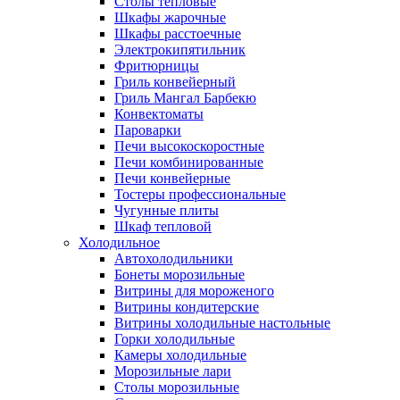
Столы тепловые
Шкафы жарочные
Шкафы расстоечные
Электрокипятильник
Фритюрницы
Гриль конвейерный
Гриль Мангал Барбекю
Конвектоматы
Пароварки
Печи высокоскоростные
Печи комбинированные
Печи конвейерные
Тостеры профессиональные
Чугунные плиты
Шкаф тепловой
Холодильное
Автохолодильники
Бонеты морозильные
Витрины для мороженого
Витрины кондитерские
Витрины холодильные настольные
Горки холодильные
Камеры холодильные
Морозильные лари
Столы морозильные