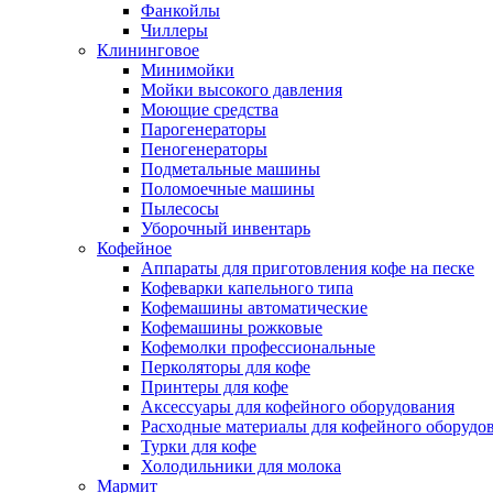
Фанкойлы
Чиллеры
Клининговое
Минимойки
Мойки высокого давления
Моющие средства
Парогенераторы
Пеногенераторы
Подметальные машины
Поломоечные машины
Пылесосы
Уборочный инвентарь
Кофейное
Аппараты для приготовления кофе на песке
Кофеварки капельного типа
Кофемашины автоматические
Кофемашины рожковые
Кофемолки профессиональные
Перколяторы для кофе
Принтеры для кофе
Аксессуары для кофейного оборудования
Расходные материалы для кофейного оборудо
Турки для кофе
Холодильники для молока
Мармит