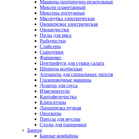
Машины протирочно-резательные
Миксер планетарный
Миксеры погружные
Мясорубка электрическая
Овощерезки электрическая
Овощечистки
Пилы для мяса
Рыбочистки
Слайсеры
Сыротерки
Фаршемес
Центрифуги для сушки салата
Шприцы колбасные
Аппараты для спиральных чипсов
Глазировочные машины
Дозатор для соуса
Измельчители
Картофелечистка
Клипсаторы
Лапшерезка ручная
Овоскопы
Прессы для мусора
Столы для панировки
Барное
Барные комбайны