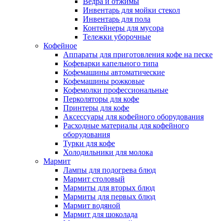
Ведра и отжимы
Инвентарь для мойки стекол
Инвентарь для пола
Контейнеры для мусора
Тележки уборочные
Кофейное
Аппараты для приготовления кофе на песке
Кофеварки капельного типа
Кофемашины автоматические
Кофемашины рожковые
Кофемолки профессиональные
Перколяторы для кофе
Принтеры для кофе
Аксессуары для кофейного оборудования
Расходные материалы для кофейного
оборудования
Турки для кофе
Холодильники для молока
Мармит
Лампы для подогрева блюд
Мармит столовый
Мармиты для вторых блюд
Мармиты для первых блюд
Мармит водяной
Мармит для шоколада