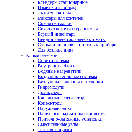
Блендеры стационарные
Измельчители льда
Льдогенераторы
Миксеры для коктелей
Соковыжималки
Сокоохладители и граниторы
Барный инвентарь
Вендинговые торговые автоматы
Сушка и полировка столовых приборов
Для розлива пива
Климатическое
Сплит-системы
Внутренние блоки
Водяные нагреватели
Воздушно-тепловые системы
Воздушные клапаны и заслонки
Гидромодули
Драйкулеры
Канальные вентиляторы
Конвекторы
Наружные блоки
Панельные радиаторы отопления
Приточно-вытяжные установки
Смесительные узлы
Тепловые пушки