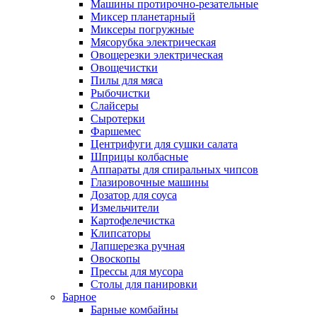
Машины протирочно-резательные
Миксер планетарный
Миксеры погружные
Мясорубка электрическая
Овощерезки электрическая
Овощечистки
Пилы для мяса
Рыбочистки
Слайсеры
Сыротерки
Фаршемес
Центрифуги для сушки салата
Шприцы колбасные
Аппараты для спиральных чипсов
Глазировочные машины
Дозатор для соуса
Измельчители
Картофелечистка
Клипсаторы
Лапшерезка ручная
Овоскопы
Прессы для мусора
Столы для панировки
Барное
Барные комбайны