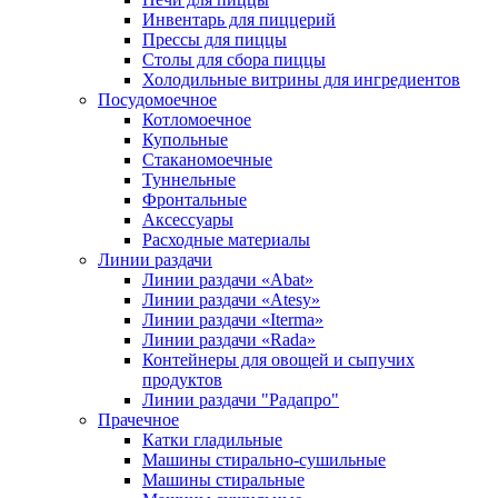
Инвентарь для пиццерий
Прессы для пиццы
Столы для сбора пиццы
Холодильные витрины для ингредиентов
Посудомоечное
Котломоечное
Купольные
Стаканомоечные
Туннельные
Фронтальные
Аксессуары
Расходные материалы
Линии раздачи
Линии раздачи «Abat»
Линии раздачи «Atesy»
Линии раздачи «Iterma»
Линии раздачи «Rada»
Контейнеры для овощей и сыпучих
продуктов
Линии раздачи "Радапро"
Прачечное
Катки гладильные
Машины стирально-сушильные
Машины стиральные