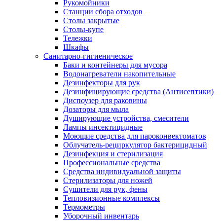
Рукомойники
Станции сбора отходов
Столы закрытые
Столы-купе
Тележки
Шкафы
Санитарно-гигиеническое
Баки и контейнеры для мусора
Водонагреватели накопительные
Дезинфекторы для рук
Дезинфицирующие средства (Антисептики)
Диспоузер для раковины
Дозаторы для мыла
Душирующие устройства, смесители
Лампы инсектицидные
Моющие средства для пароконвектоматов
Облучатель-рециркулятор бактерицидный
Дезинфекция и стерилизация
Профессиональные средства
Средства индивидуальной защиты
Стерилизаторы для ножей
Сушители для рук, фены
Тепловизионные комплексы
Термометры
Уборочный инвентарь