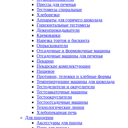
Прессы для печенья
Тестомесы спиральные
Хлеборезки
Аппараты для горячего шоколада
Горизонтальные тестомесы
Дежеопрокидыватели
Кремоварки
Нарезка тортов и бисквита
Опрыскиватели
Отсадочные и формовочные машины
Отсадочные машины для печенья
Пекарни
Пекарские комплектующие
Пищевое
Противни, тележки и хлебные формы
Темперирующие машины для шоколада
Тестоделители и округлители
Тестозакаточные машины
Тестоокруглители
Тестоотсадочные машины
Технологические линии
Хлебопекарная печь
Для пиццерии
Аксессуары для пиццы
Печи для пиццы