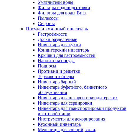
Умягчители воды
Фильтры водоподготовки
Фильтры для воды Brita
Пылесосы
Сифоны
Посуда и кухонный инвентарь
Гастроёмкости
Доски разделочные
Инвентарь для кухни
Кондитерский инвентарь
Крышки для гастроёмкостей
Наплитная посуда
Подносы
Противни и решетки
Термоконтейнеры
Инвентарь барный
Инвентарь буфетного, банкетного
обслуживания
Инвентарь для пекарен и кондитерских
Инвентарь для сервировки
Инвентарь для транспортировки продуктов
и готовой пищи
Инструменты для декорирования
Кухонный инвентарь
Мельницы для специй, соли,