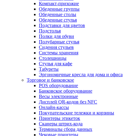
Компакт-прихожие
Обеденные группы
Обеденные столы
Обеденные стулья
Подставки для цветов
Подстолья
Полки для обуви
Полубарные стулья
Сидения стульев
Системы хранения
Столешницы
Стулья для кафе
Табуреты
Эргономичные кресла для дома и офиса
Торговое и банковское
POS оборудование
Банковское оборудование
Весы электронные
Дисплей QR-кодов без NFC
Онлайн-кассы
Покупательские тележки и корзины
Принтеры этикеток
Сканеры штрих-кода
Терминалы сбора данных
Чековые принтеры