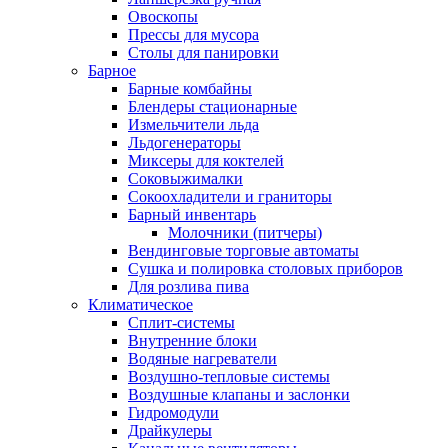
Овоскопы
Прессы для мусора
Столы для панировки
Барное
Барные комбайны
Блендеры стационарные
Измельчители льда
Льдогенераторы
Миксеры для коктелей
Соковыжималки
Сокоохладители и граниторы
Барный инвентарь
Молочники (питчеры)
Вендинговые торговые автоматы
Сушка и полировка столовых приборов
Для розлива пива
Климатическое
Сплит-системы
Внутренние блоки
Водяные нагреватели
Воздушно-тепловые системы
Воздушные клапаны и заслонки
Гидромодули
Драйкулеры