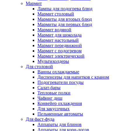
Мармит
Лампы для подогрева блюд
Мармит столовый
Мармиты для вторых блюд
Мармиты для первых блюд
Мармит водяной
Мармит для шоколада
Мармит настольный
Мармит передвижной
Мармит с подогревом
Мармит электрический
Мультихолдеры
Для столовой
Ванны охлаждаемые
Диспенсеры для напитков с краном
Подогреватели посуды
Салат-бары
Тепловые полки
Чафинг диш
Конвейер охлаждения
Для закусочных
Пельменные автоматы
Для фаст-фуда
Аппараты для блинов
Аппараты для корн-догов