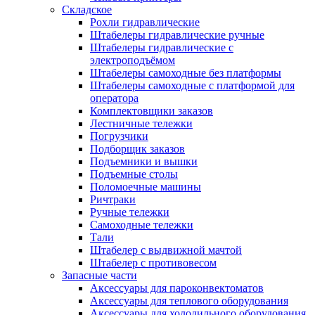
Складское
Рохли гидравлические
Штабелеры гидравлические ручные
Штабелеры гидравлические с
электроподъёмом
Штабелеры самоходные без платформы
Штабелеры самоходные с платформой для
оператора
Комплектовщики заказов
Лестничные тележки
Погрузчики
Подборщик заказов
Подъемники и вышки
Подъемные столы
Поломоечные машины
Ричтраки
Ручные тележки
Самоходные тележки
Тали
Штабелер с выдвижной мачтой
Штабелер с противовесом
Запасные части
Аксессуары для пароконвектоматов
Аксессуары для теплового оборудования
Аксессуары для холодильного оборудования