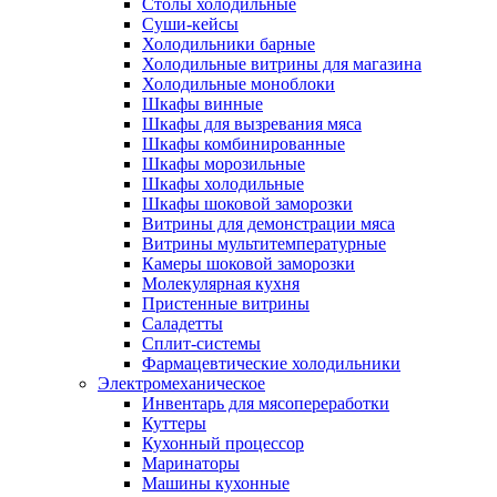
Столы холодильные
Суши-кейсы
Холодильники барные
Холодильные витрины для магазина
Холодильные моноблоки
Шкафы винные
Шкафы для вызревания мяса
Шкафы комбинированные
Шкафы морозильные
Шкафы холодильные
Шкафы шоковой заморозки
Витрины для демонстрации мяса
Витрины мультитемпературные
Камеры шоковой заморозки
Молекулярная кухня
Пристенные витрины
Саладетты
Сплит-системы
Фармацевтические холодильники
Электромеханическое
Инвентарь для мясопереработки
Куттеры
Кухонный процессор
Маринаторы
Машины кухонные