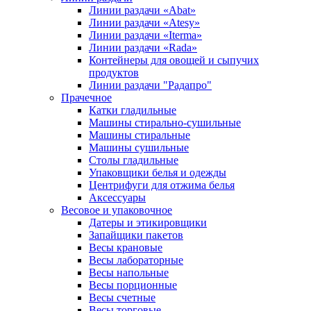
Линии раздачи «Abat»
Линии раздачи «Atesy»
Линии раздачи «Iterma»
Линии раздачи «Rada»
Контейнеры для овощей и сыпучих
продуктов
Линии раздачи "Радапро"
Прачечное
Катки гладильные
Машины стирально-сушильные
Машины стиральные
Машины сушильные
Столы гладильные
Упаковщики белья и одежды
Центрифуги для отжима белья
Аксессуары
Весовое и упаковочное
Датеры и этикировщики
Запайщики пакетов
Весы крановые
Весы лабораторные
Весы напольные
Весы порционные
Весы счетные
Весы торговые