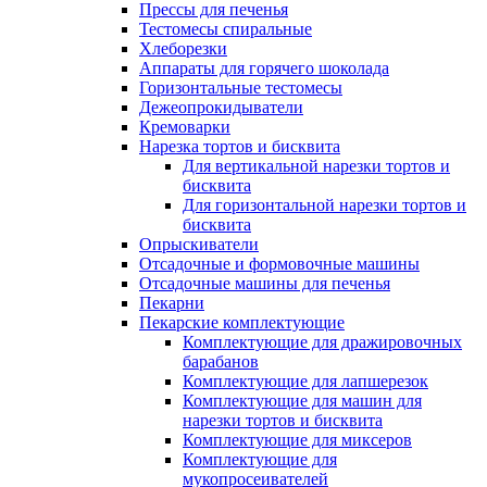
Прессы для печенья
Тестомесы спиральные
Хлеборезки
Аппараты для горячего шоколада
Горизонтальные тестомесы
Дежеопрокидыватели
Кремоварки
Нарезка тортов и бисквита
Для вертикальной нарезки тортов и
бисквита
Для горизонтальной нарезки тортов и
бисквита
Опрыскиватели
Отсадочные и формовочные машины
Отсадочные машины для печенья
Пекарни
Пекарские комплектующие
Комплектующие для дражировочных
барабанов
Комплектующие для лапшерезок
Комплектующие для машин для
нарезки тортов и бисквита
Комплектующие для миксеров
Комплектующие для
мукопросеивателей