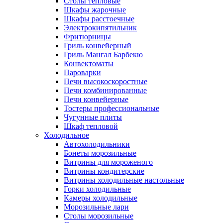
Столы тепловые
Шкафы жарочные
Шкафы расстоечные
Электрокипятильник
Фритюрницы
Гриль конвейерный
Гриль Мангал Барбекю
Конвектоматы
Пароварки
Печи высокоскоростные
Печи комбинированные
Печи конвейерные
Тостеры профессиональные
Чугунные плиты
Шкаф тепловой
Холодильное
Автохолодильники
Бонеты морозильные
Витрины для мороженого
Витрины кондитерские
Витрины холодильные настольные
Горки холодильные
Камеры холодильные
Морозильные лари
Столы морозильные