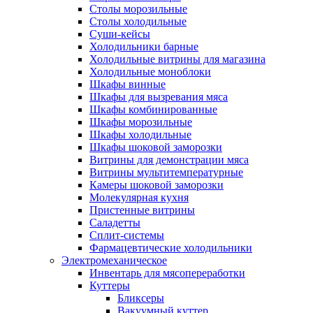
Столы морозильные
Столы холодильные
Суши-кейсы
Холодильники барные
Холодильные витрины для магазина
Холодильные моноблоки
Шкафы винные
Шкафы для вызревания мяса
Шкафы комбинированные
Шкафы морозильные
Шкафы холодильные
Шкафы шоковой заморозки
Витрины для демонстрации мяса
Витрины мультитемпературные
Камеры шоковой заморозки
Молекулярная кухня
Пристенные витрины
Саладетты
Сплит-системы
Фармацевтические холодильники
Электромеханическое
Инвентарь для мясопереработки
Куттеры
Бликсеры
Вакуумный куттер