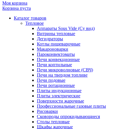
Моя корзина
Корзина пуста
Каталог товаров
Тепловое
Аппараты Sous Vide (Су вид)
Витрины тепловые
Дегидраторы
Котлы пищеварочные
Макароноварки
Пароконвектоматы
Печи конвекционные
Печи коптильные
Печи микроволновые (СВЧ)
Печи на твердом топливе
Печи подовые
Печи ротационные
Плиты индукционные
Плиты электрические
Поверхности жарочные
Профессиональные газовые плиты
Рисоварки
Сковороды опрокидывающиеся
Столы тепловые
Шкафы жарочные