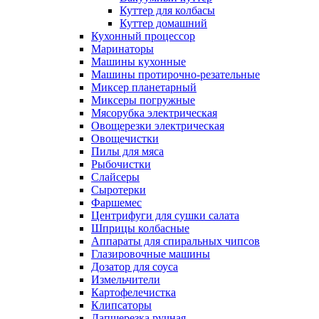
Куттер для колбасы
Куттер домашний
Кухонный процессор
Маринаторы
Машины кухонные
Машины протирочно-резательные
Миксер планетарный
Миксеры погружные
Мясорубка электрическая
Овощерезки электрическая
Овощечистки
Пилы для мяса
Рыбочистки
Слайсеры
Сыротерки
Фаршемес
Центрифуги для сушки салата
Шприцы колбасные
Аппараты для спиральных чипсов
Глазировочные машины
Дозатор для соуса
Измельчители
Картофелечистка
Клипсаторы
Лапшерезка ручная