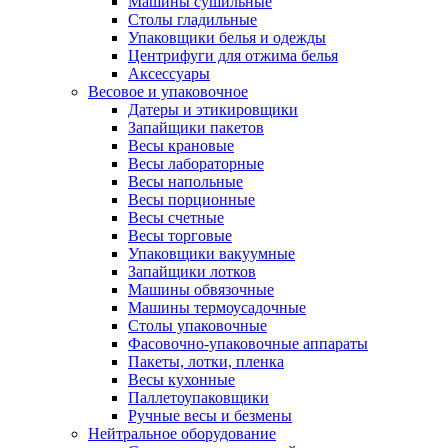
Машины сушильные
Столы гладильные
Упаковщики белья и одежды
Центрифуги для отжима белья
Аксессуары
Весовое и упаковочное
Датеры и этикировщики
Запайщики пакетов
Весы крановые
Весы лабораторные
Весы напольные
Весы порционные
Весы счетные
Весы торговые
Упаковщики вакуумные
Запайщики лотков
Машины обвязочные
Машины термоусадочные
Столы упаковочные
Фасовочно-упаковочные аппараты
Пакеты, лотки, пленка
Весы кухонные
Паллетоупаковщики
Ручные весы и безмены
Нейтральное оборудование