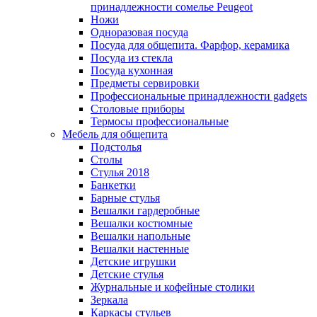
принадлежности сомелье Peugeot
Ножи
Одноразовая посуда
Посуда для общепита. Фарфор, керамика
Посуда из стекла
Посуда кухонная
Предметы сервировки
Профессиональные принадлежности gadgets
Столовые приборы
Термосы профессиональные
Мебель для общепита
Подстолья
Столы
Стулья 2018
Банкетки
Барные стулья
Вешалки гардеробные
Вешалки костюмные
Вешалки напольные
Вешалки настенные
Детские игрушки
Детские стулья
Журнальные и кофейные столики
Зеркала
Каркасы стульев