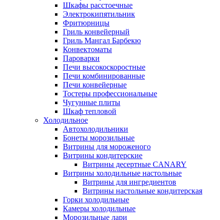
Шкафы расстоечные
Электрокипятильник
Фритюрницы
Гриль конвейерный
Гриль Мангал Барбекю
Конвектоматы
Пароварки
Печи высокоскоростные
Печи комбинированные
Печи конвейерные
Тостеры профессиональные
Чугунные плиты
Шкаф тепловой
Холодильное
Автохолодильники
Бонеты морозильные
Витрины для мороженого
Витрины кондитерские
Витрины десертные CANARY
Витрины холодильные настольные
Витрины для ингредиентов
Витрины настольные кондитерская
Горки холодильные
Камеры холодильные
Морозильные лари