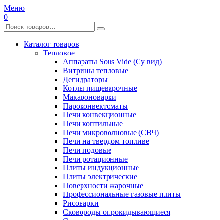
Меню
0
Каталог товаров
Тепловое
Аппараты Sous Vide (Су вид)
Витрины тепловые
Дегидраторы
Котлы пищеварочные
Макароноварки
Пароконвектоматы
Печи конвекционные
Печи коптильные
Печи микроволновые (СВЧ)
Печи на твердом топливе
Печи подовые
Печи ротационные
Плиты индукционные
Плиты электрические
Поверхности жарочные
Профессиональные газовые плиты
Рисоварки
Сковороды опрокидывающиеся