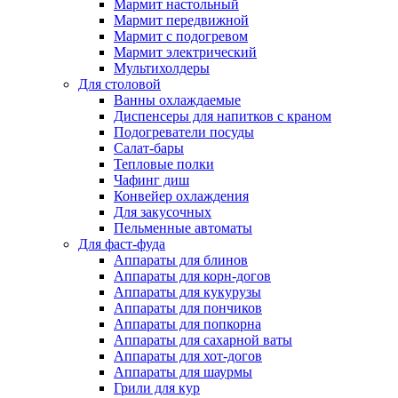
Мармит настольный
Мармит передвижной
Мармит с подогревом
Мармит электрический
Мультихолдеры
Для столовой
Ванны охлаждаемые
Диспенсеры для напитков с краном
Подогреватели посуды
Салат-бары
Тепловые полки
Чафинг диш
Конвейер охлаждения
Для закусочных
Пельменные автоматы
Для фаст-фуда
Аппараты для блинов
Аппараты для корн-догов
Аппараты для кукурузы
Аппараты для пончиков
Аппараты для попкорна
Аппараты для сахарной ваты
Аппараты для хот-догов
Аппараты для шаурмы
Грили для кур