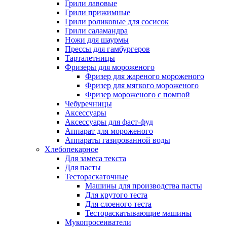
Грили лавовые
Грили прижимные
Грили роликовые для сосисок
Грили саламандра
Ножи для шаурмы
Прессы для гамбургеров
Тарталетницы
Фризеры для мороженого
Фризер для жареного мороженого
Фризер для мягкого мороженого
Фризер мороженого с помпой
Чебуречницы
Аксессуары
Аксессуары для фаст-фуд
Аппарат для мороженого
Аппараты газированной воды
Хлебопекарное
Для замеса текста
Для пасты
Тестораскаточные
Машины для производства пасты
Для крутого теста
Для слоеного теста
Тестораскатывающие машины
Мукопросеиватели