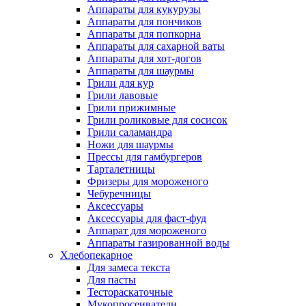
Аппараты для кукурузы
Аппараты для пончиков
Аппараты для попкорна
Аппараты для сахарной ваты
Аппараты для хот-догов
Аппараты для шаурмы
Грили для кур
Грили лавовые
Грили прижимные
Грили роликовые для сосисок
Грили саламандра
Ножи для шаурмы
Прессы для гамбургеров
Тарталетницы
Фризеры для мороженого
Чебуречницы
Аксессуары
Аксессуары для фаст-фуд
Аппарат для мороженого
Аппараты газированной воды
Хлебопекарное
Для замеса текста
Для пасты
Тестораскаточные
Мукопросеиватели