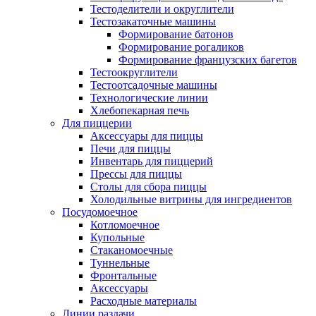
Тестоделители и округлители
Тестозакаточные машины
Формирование батонов
Формирование рогаликов
Формирование французских багетов
Тестоокруглители
Тестоотсадочные машины
Технологические линии
Хлебопекарная печь
Для пиццерии
Аксессуары для пиццы
Печи для пиццы
Инвентарь для пиццерий
Прессы для пиццы
Столы для сбора пиццы
Холодильные витрины для ингредиентов
Посудомоечное
Котломоечное
Купольные
Стаканомоечные
Туннельные
Фронтальные
Аксессуары
Расходные материалы
Линии раздачи