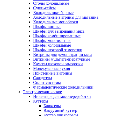
Столы холодильные
Суши-кейсы
Холодильники барные
Холодильные витрины для магазина
Холодильные моноблоки
Шкафы винные
Шкафы для вызревания мяса
Шкафы комбинированные
Шкафы морозильные
Шкафы холодильные
Шкафы шоковой заморозки
Витрины для демонстрации мяса
Витрины мультитемпературные
Камеры шоковой заморозки
Молекулярная кухня
Пристенные витрины
Саладетты
Сплит-системы
Фармацевтические холодильники
Электромеханическое
Инвентарь для мясопереработки
Куттеры
Бликсеры
Вакуумный куттер
Куттер для колбасы