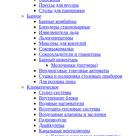
Прессы для мусора
Столы для панировки
Барное
Барные комбайны
Блендеры стационарные
Измельчители льда
Льдогенераторы
Миксеры для коктелей
Соковыжималки
Сокоохладители и граниторы
Барный инвентарь
Молочники (питчеры)
Вендинговые торговые автоматы
Сушка и полировка столовых приборов
Для розлива пива
Климатическое
Сплит-системы
Внутренние блоки
Водяные нагреватели
Воздушно-тепловые системы
Воздушные клапаны и заслонки
Гидромодули
Драйкулеры
Канальные вентиляторы