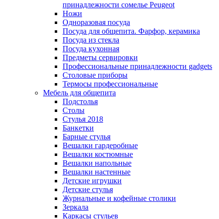
принадлежности сомелье Peugeot
Ножи
Одноразовая посуда
Посуда для общепита. Фарфор, керамика
Посуда из стекла
Посуда кухонная
Предметы сервировки
Профессиональные принадлежности gadgets
Столовые приборы
Термосы профессиональные
Мебель для общепита
Подстолья
Столы
Стулья 2018
Банкетки
Барные стулья
Вешалки гардеробные
Вешалки костюмные
Вешалки напольные
Вешалки настенные
Детские игрушки
Детские стулья
Журнальные и кофейные столики
Зеркала
Каркасы стульев