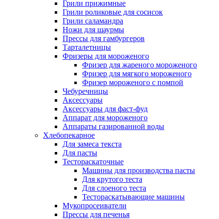
Грили прижимные
Грили роликовые для сосисок
Грили саламандра
Ножи для шаурмы
Прессы для гамбургеров
Тарталетницы
Фризеры для мороженого
Фризер для жареного мороженого
Фризер для мягкого мороженого
Фризер мороженого с помпой
Чебуречницы
Аксессуары
Аксессуары для фаст-фуд
Аппарат для мороженого
Аппараты газированной воды
Хлебопекарное
Для замеса текста
Для пасты
Тестораскаточные
Машины для производства пасты
Для крутого теста
Для слоеного теста
Тестораскатывающие машины
Мукопросеиватели
Прессы для печенья