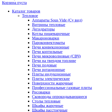
Корзина пуста
Каталог товаров
Тепловое
Аппараты Sous Vide (Су вид)
Витрины тепловые
Дегидраторы
Котлы пищеварочные
Макароноварки
Пароконвектоматы
Печи конвекционные
Печи коптильные
Печи микроволновые (СВЧ)
Печи на твердом топливе
Печи подовые
Печи ротационные
Плиты индукционные
Плиты электрические
Поверхности жарочные
Профессиональные газовые плиты
Рисоварки
Сковороды опрокидывающиеся
Столы тепловые
Шкафы жарочные
Шкафы расстоечные