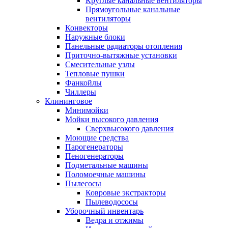
Круглые канальные вентиляторы
Прямоугольные канальные
вентиляторы
Конвекторы
Наружные блоки
Панельные радиаторы отопления
Приточно-вытяжные установки
Смесительные узлы
Тепловые пушки
Фанкойлы
Чиллеры
Клининговое
Минимойки
Мойки высокого давления
Сверхвысокого давления
Моющие средства
Парогенераторы
Пеногенераторы
Подметальные машины
Поломоечные машины
Пылесосы
Ковровые экстракторы
Пылеводососы
Уборочный инвентарь
Ведра и отжимы