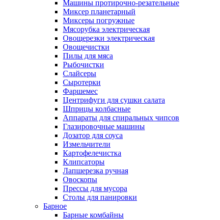
Машины протирочно-резательные
Миксер планетарный
Миксеры погружные
Мясорубка электрическая
Овощерезки электрическая
Овощечистки
Пилы для мяса
Рыбочистки
Слайсеры
Сыротерки
Фаршемес
Центрифуги для сушки салата
Шприцы колбасные
Аппараты для спиральных чипсов
Глазировочные машины
Дозатор для соуса
Измельчители
Картофелечистка
Клипсаторы
Лапшерезка ручная
Овоскопы
Прессы для мусора
Столы для панировки
Барное
Барные комбайны