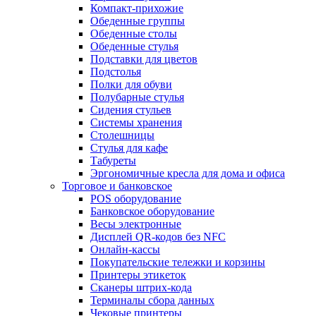
Компакт-прихожие
Обеденные группы
Обеденные столы
Обеденные стулья
Подставки для цветов
Подстолья
Полки для обуви
Полубарные стулья
Сидения стульев
Системы хранения
Столешницы
Стулья для кафе
Табуреты
Эргономичные кресла для дома и офиса
Торговое и банковское
POS оборудование
Банковское оборудование
Весы электронные
Дисплей QR-кодов без NFC
Онлайн-кассы
Покупательские тележки и корзины
Принтеры этикеток
Сканеры штрих-кода
Терминалы сбора данных
Чековые принтеры