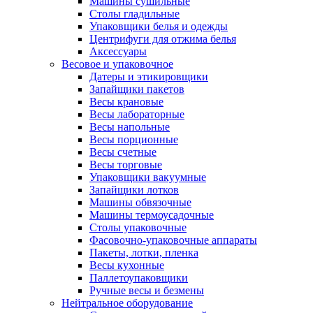
Машины сушильные
Столы гладильные
Упаковщики белья и одежды
Центрифуги для отжима белья
Аксессуары
Весовое и упаковочное
Датеры и этикировщики
Запайщики пакетов
Весы крановые
Весы лабораторные
Весы напольные
Весы порционные
Весы счетные
Весы торговые
Упаковщики вакуумные
Запайщики лотков
Машины обвязочные
Машины термоусадочные
Столы упаковочные
Фасовочно-упаковочные аппараты
Пакеты, лотки, пленка
Весы кухонные
Паллетоупаковщики
Ручные весы и безмены
Нейтральное оборудование