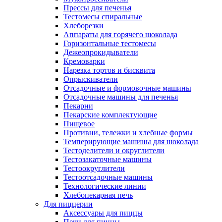
Прессы для печенья
Тестомесы спиральные
Хлеборезки
Аппараты для горячего шоколада
Горизонтальные тестомесы
Дежеопрокидыватели
Кремоварки
Нарезка тортов и бисквита
Опрыскиватели
Отсадочные и формовочные машины
Отсадочные машины для печенья
Пекарни
Пекарские комплектующие
Пищевое
Противни, тележки и хлебные формы
Темперирующие машины для шоколада
Тестоделители и округлители
Тестозакаточные машины
Тестоокруглители
Тестоотсадочные машины
Технологические линии
Хлебопекарная печь
Для пиццерии
Аксессуары для пиццы
Печи для пиццы