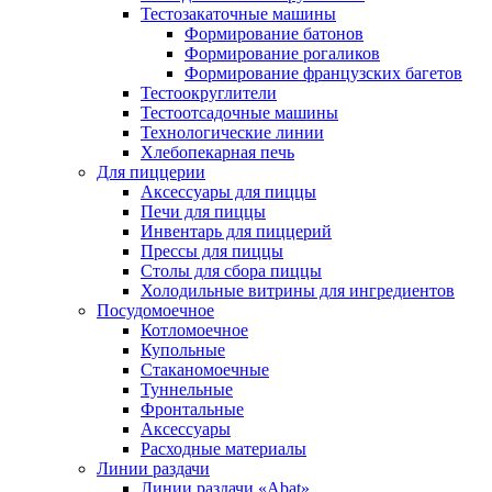
Тестозакаточные машины
Формирование батонов
Формирование рогаликов
Формирование французских багетов
Тестоокруглители
Тестоотсадочные машины
Технологические линии
Хлебопекарная печь
Для пиццерии
Аксессуары для пиццы
Печи для пиццы
Инвентарь для пиццерий
Прессы для пиццы
Столы для сбора пиццы
Холодильные витрины для ингредиентов
Посудомоечное
Котломоечное
Купольные
Стаканомоечные
Туннельные
Фронтальные
Аксессуары
Расходные материалы
Линии раздачи
Линии раздачи «Abat»