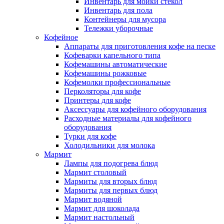
Инвентарь для мойки стекол
Инвентарь для пола
Контейнеры для мусора
Тележки уборочные
Кофейное
Аппараты для приготовления кофе на песке
Кофеварки капельного типа
Кофемашины автоматические
Кофемашины рожковые
Кофемолки профессиональные
Перколяторы для кофе
Принтеры для кофе
Аксессуары для кофейного оборудования
Расходные материалы для кофейного
оборудования
Турки для кофе
Холодильники для молока
Мармит
Лампы для подогрева блюд
Мармит столовый
Мармиты для вторых блюд
Мармиты для первых блюд
Мармит водяной
Мармит для шоколада
Мармит настольный