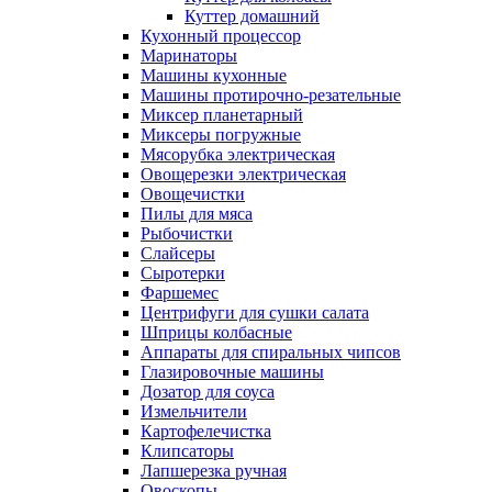
Куттер домашний
Кухонный процессор
Маринаторы
Машины кухонные
Машины протирочно-резательные
Миксер планетарный
Миксеры погружные
Мясорубка электрическая
Овощерезки электрическая
Овощечистки
Пилы для мяса
Рыбочистки
Слайсеры
Сыротерки
Фаршемес
Центрифуги для сушки салата
Шприцы колбасные
Аппараты для спиральных чипсов
Глазировочные машины
Дозатор для соуса
Измельчители
Картофелечистка
Клипсаторы
Лапшерезка ручная
Овоскопы