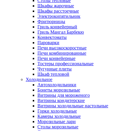
Столы тепловые
Шкафы жарочные
Шкафы расстоечные
Электрокипятильник
Фритюрницы
Гриль конвейерный
Гриль Мангал Барбекю
Конвектоматы
Пароварки
Печи высокоскоростные
Печи комбинированные
Печи конвейерные
Тостеры профессиональные
Чугунные плиты
Шкаф тепловой
Холодильное
Автохолодильники
Бонеты морозильные
Витрины для мороженого
Витрины кондитерские
Витрины холодильные настольные
Горки холодильные
Камеры холодильные
Морозильные лари
Столы морозильные