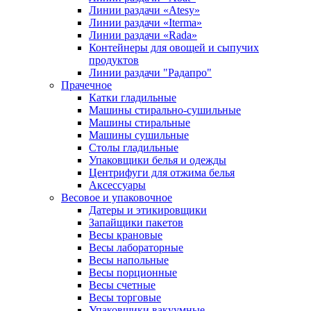
Линии раздачи «Atesy»
Линии раздачи «Iterma»
Линии раздачи «Rada»
Контейнеры для овощей и сыпучих
продуктов
Линии раздачи "Радапро"
Прачечное
Катки гладильные
Машины стирально-сушильные
Машины стиральные
Машины сушильные
Столы гладильные
Упаковщики белья и одежды
Центрифуги для отжима белья
Аксессуары
Весовое и упаковочное
Датеры и этикировщики
Запайщики пакетов
Весы крановые
Весы лабораторные
Весы напольные
Весы порционные
Весы счетные
Весы торговые
Упаковщики вакуумные