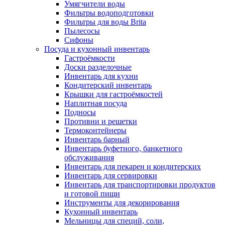
Умягчители воды
Фильтры водоподготовки
Фильтры для воды Brita
Пылесосы
Сифоны
Посуда и кухонный инвентарь
Гастроёмкости
Доски разделочные
Инвентарь для кухни
Кондитерский инвентарь
Крышки для гастроёмкостей
Наплитная посуда
Подносы
Противни и решетки
Термоконтейнеры
Инвентарь барный
Инвентарь буфетного, банкетного
обслуживания
Инвентарь для пекарен и кондитерских
Инвентарь для сервировки
Инвентарь для транспортировки продуктов
и готовой пищи
Инструменты для декорирования
Кухонный инвентарь
Мельницы для специй, соли,