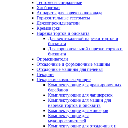
Тестомесы спиральные
Хлеборезки
Аппараты для горячего шоколада
Горизонтальные тестомесы
Дежеопрокидыватели
Кремоварки
Нарезка тортов и бисквита
Для вертикальной нарезки тортов и
бисквита
Для горизонтальной нарезки тортов и
бисквита
Опрыскиватели
Отсадочные и формовочные машины
Отсадочные машины для печенья
Пекарни
Пекарские комплектующие
Комплектующие для дражировочных
барабанов
Комплектующие для лапшерезок
Комплектующие для машин для
нарезки тортов и бисквита
Комплектующие для миксеров
Комплектующие для
мукопросеивателей
Комплектующие для отсадочных и