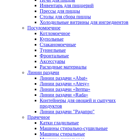
Инвентарь для пиццерий
Прессы для пиццы
Столы для сбора пиццы
Холодильные витрины для ингредиентов
Посудомоечное
Котломоечное
Купольные
Стаканомоечные
Туннельные
Фронтальные
Аксессуары
Расходные материалы
Линии раздачи
Линии раздачи «Abat»
Линии раздачи «Atesy»
Линии раздачи «Iterma»
Линии раздачи «Rada»
Контейнеры для овощей и сыпучих
продуктов
Линии раздачи "Радапро"
Прачечное
Катки гладильные
Машины стирально-сушильные
Машины стиральные