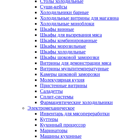
Столы холодильные
Суши-кейсы
Холодильники барные
Холодильные витрины для магазина
Холодильные моноблоки
Шкафы винные
Шкафы для вызревания мяса
Шкафы комбинированные
Шкафы морозильные
Шкафы холодильные
Шкафы шоковой заморозки
Витрины для демонстрации мяса
Витрины мультитемпературные
Камеры шоковой заморозки
Молекулярная кухня
Пристенные витрины
Саладетты
Сплит-системы
Фармацевтические холодильники
Электромеханическое
Инвентарь для мясопереработки
Куттеры
Кухонный процессор
Маринаторы
Машины кухонные