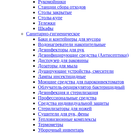
Рукомойники
Станции сбора отходов
Столы закрытые
Столы-купе
Тележки
Шкафы
Санитарно-гигиеническое
Баки и контейнеры для мусора
Водонагреватели накопительные
Дезинфекторы для рук
Дезинфицирующие средства (Антисептики)
Диспоузер для раковины
Дозаторы для мыла
Душирующие устройства, смесители
Лампы инсектицидные
Моющие средства для пароконвектоматов
Облучатель-рециркулятор бактерицидный
Дезинфекция и стерилизация
Профессиональные средства
Средства индивидуальной защиты
Стерилизаторы для ножей
Сушители для рук, фены
Тепловизионные комплексы
Термометры
Уборочный инвентарь