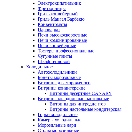
Электрокипятильник
Фритюрницы
Гриль конвейерный
Гриль Мангал Барбекю
Конвектоматы
Пароварки
Печи высокоскоростные
Печи комбинированные
Печи конвейерные
Тостеры профессиональные
Чугунные плиты
Шкаф тепловой
Холодильное
Автохолодильники
Бонеты морозильные
Витрины для мороженого
Витрины кондитерские
Витрины десертные CANARY
Витрины холодильные настольные
Витрины для ингредиентов
Витрины настольные кондитерская
Горки холодильные
Камеры холодильные
Морозильные лари
Столы морозильные