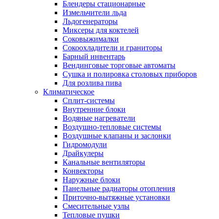
Блендеры стационарные
Измельчители льда
Льдогенераторы
Миксеры для коктелей
Соковыжималки
Сокоохладители и граниторы
Барный инвентарь
Вендинговые торговые автоматы
Сушка и полировка столовых приборов
Для розлива пива
Климатическое
Сплит-системы
Внутренние блоки
Водяные нагреватели
Воздушно-тепловые системы
Воздушные клапаны и заслонки
Гидромодули
Драйкулеры
Канальные вентиляторы
Конвекторы
Наружные блоки
Панельные радиаторы отопления
Приточно-вытяжные установки
Смесительные узлы
Тепловые пушки