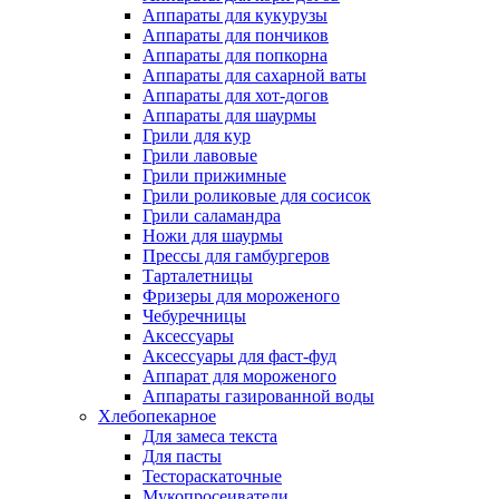
Аппараты для кукурузы
Аппараты для пончиков
Аппараты для попкорна
Аппараты для сахарной ваты
Аппараты для хот-догов
Аппараты для шаурмы
Грили для кур
Грили лавовые
Грили прижимные
Грили роликовые для сосисок
Грили саламандра
Ножи для шаурмы
Прессы для гамбургеров
Тарталетницы
Фризеры для мороженого
Чебуречницы
Аксессуары
Аксессуары для фаст-фуд
Аппарат для мороженого
Аппараты газированной воды
Хлебопекарное
Для замеса текста
Для пасты
Тестораскаточные
Мукопросеиватели