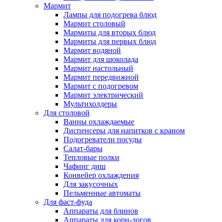
Мармит
Лампы для подогрева блюд
Мармит столовый
Мармиты для вторых блюд
Мармиты для первых блюд
Мармит водяной
Мармит для шоколада
Мармит настольный
Мармит передвижной
Мармит с подогревом
Мармит электрический
Мультихолдеры
Для столовой
Ванны охлаждаемые
Диспенсеры для напитков с краном
Подогреватели посуды
Салат-бары
Тепловые полки
Чафинг диш
Конвейер охлаждения
Для закусочных
Пельменные автоматы
Для фаст-фуда
Аппараты для блинов
Аппараты для корн-догов