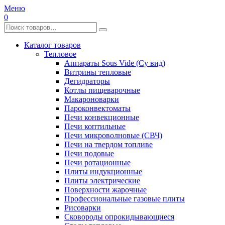
Меню
0
Каталог товаров
Тепловое
Аппараты Sous Vide (Су вид)
Витрины тепловые
Дегидраторы
Котлы пищеварочные
Макароноварки
Пароконвектоматы
Печи конвекционные
Печи коптильные
Печи микроволновые (СВЧ)
Печи на твердом топливе
Печи подовые
Печи ротационные
Плиты индукционные
Плиты электрические
Поверхности жарочные
Профессиональные газовые плиты
Рисоварки
Сковороды опрокидывающиеся