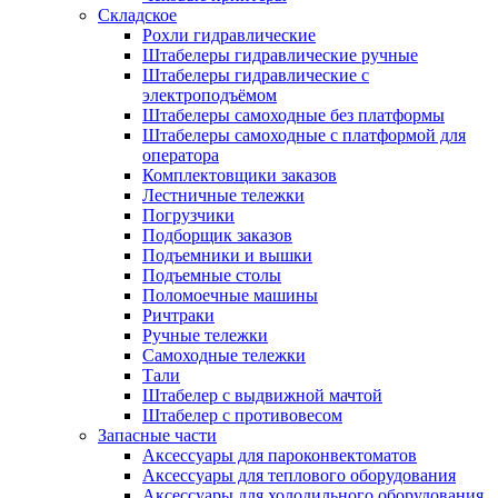
Складское
Рохли гидравлические
Штабелеры гидравлические ручные
Штабелеры гидравлические с
электроподъёмом
Штабелеры самоходные без платформы
Штабелеры самоходные с платформой для
оператора
Комплектовщики заказов
Лестничные тележки
Погрузчики
Подборщик заказов
Подъемники и вышки
Подъемные столы
Поломоечные машины
Ричтраки
Ручные тележки
Самоходные тележки
Тали
Штабелер с выдвижной мачтой
Штабелер с противовесом
Запасные части
Аксессуары для пароконвектоматов
Аксессуары для теплового оборудования
Аксессуары для холодильного оборудования