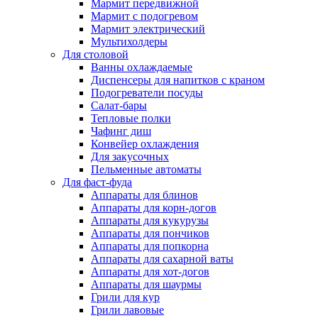
Мармит передвижной
Мармит с подогревом
Мармит электрический
Мультихолдеры
Для столовой
Ванны охлаждаемые
Диспенсеры для напитков с краном
Подогреватели посуды
Салат-бары
Тепловые полки
Чафинг диш
Конвейер охлаждения
Для закусочных
Пельменные автоматы
Для фаст-фуда
Аппараты для блинов
Аппараты для корн-догов
Аппараты для кукурузы
Аппараты для пончиков
Аппараты для попкорна
Аппараты для сахарной ваты
Аппараты для хот-догов
Аппараты для шаурмы
Грили для кур
Грили лавовые