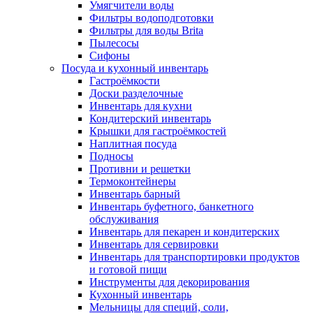
Умягчители воды
Фильтры водоподготовки
Фильтры для воды Brita
Пылесосы
Сифоны
Посуда и кухонный инвентарь
Гастроёмкости
Доски разделочные
Инвентарь для кухни
Кондитерский инвентарь
Крышки для гастроёмкостей
Наплитная посуда
Подносы
Противни и решетки
Термоконтейнеры
Инвентарь барный
Инвентарь буфетного, банкетного
обслуживания
Инвентарь для пекарен и кондитерских
Инвентарь для сервировки
Инвентарь для транспортировки продуктов
и готовой пищи
Инструменты для декорирования
Кухонный инвентарь
Мельницы для специй, соли,