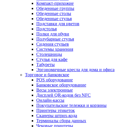
Компакт-прихожие
Обеденные группы
Обеденные столы
Обеденные стулья
Подставки для цветов
Подстолья
Полки для обуви
Полубарные стулья
Сидения стульев
Системы хранения
Столешницы
Стулья для кафе
Табуреты
Эргономичные кресла для дома и офиса
Торговое и банковское
POS оборудование
Банковское оборудование
Весы электронные
Дисплей QR-кодов без NFC
Онлайн-кассы
Покупательские тележки и корзины
Принтеры этикеток
Сканеры штрих-кода
Терминалы сбора данных
Чековые принтеры