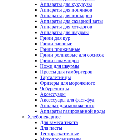
Аппараты для кукурузы
Аппараты для пончиков
Аппараты для попкорна
Аппараты для сахарной ваты
Аппараты для хот-догов
Аппараты для шаурмы
Грили для кур
Грили лавовые
Грили прижимные
Грили роликовые для сосисок
Грили саламандра
Ножи для шаурмы
Прессы для гамбургеров
Тарталетницы
Фризеры для мороженого
Чебуречницы
Аксессуары
Аксессуары для фаст-фуд
Аппарат для мороженого
Аппараты газированной воды
Хлебопекарное
Для замеса текста
Для пасты
Тестораскаточные
Мукопросеиватели