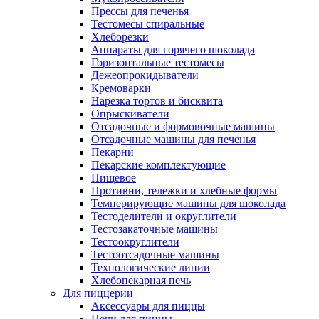
Прессы для печенья
Тестомесы спиральные
Хлеборезки
Аппараты для горячего шоколада
Горизонтальные тестомесы
Дежеопрокидыватели
Кремоварки
Нарезка тортов и бисквита
Опрыскиватели
Отсадочные и формовочные машины
Отсадочные машины для печенья
Пекарни
Пекарские комплектующие
Пищевое
Противни, тележки и хлебные формы
Темперирующие машины для шоколада
Тестоделители и округлители
Тестозакаточные машины
Тестоокруглители
Тестоотсадочные машины
Технологические линии
Хлебопекарная печь
Для пиццерии
Аксессуары для пиццы
Печи для пиццы