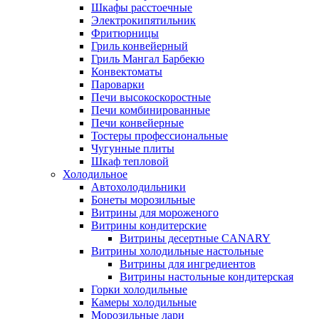
Шкафы расстоечные
Электрокипятильник
Фритюрницы
Гриль конвейерный
Гриль Мангал Барбекю
Конвектоматы
Пароварки
Печи высокоскоростные
Печи комбинированные
Печи конвейерные
Тостеры профессиональные
Чугунные плиты
Шкаф тепловой
Холодильное
Автохолодильники
Бонеты морозильные
Витрины для мороженого
Витрины кондитерские
Витрины десертные CANARY
Витрины холодильные настольные
Витрины для ингредиентов
Витрины настольные кондитерская
Горки холодильные
Камеры холодильные
Морозильные лари