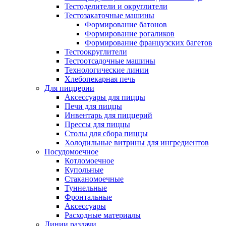
Тестоделители и округлители
Тестозакаточные машины
Формирование батонов
Формирование рогаликов
Формирование французских багетов
Тестоокруглители
Тестоотсадочные машины
Технологические линии
Хлебопекарная печь
Для пиццерии
Аксессуары для пиццы
Печи для пиццы
Инвентарь для пиццерий
Прессы для пиццы
Столы для сбора пиццы
Холодильные витрины для ингредиентов
Посудомоечное
Котломоечное
Купольные
Стаканомоечные
Туннельные
Фронтальные
Аксессуары
Расходные материалы
Линии раздачи