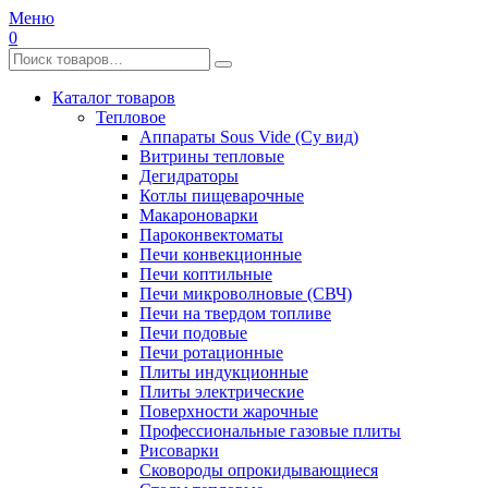
Меню
0
Каталог товаров
Тепловое
Аппараты Sous Vide (Су вид)
Витрины тепловые
Дегидраторы
Котлы пищеварочные
Макароноварки
Пароконвектоматы
Печи конвекционные
Печи коптильные
Печи микроволновые (СВЧ)
Печи на твердом топливе
Печи подовые
Печи ротационные
Плиты индукционные
Плиты электрические
Поверхности жарочные
Профессиональные газовые плиты
Рисоварки
Сковороды опрокидывающиеся