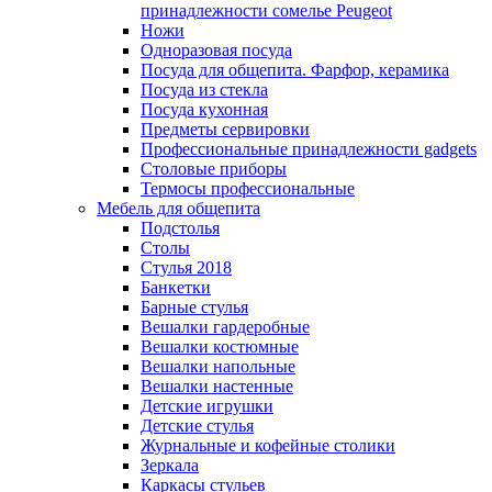
принадлежности сомелье Peugeot
Ножи
Одноразовая посуда
Посуда для общепита. Фарфор, керамика
Посуда из стекла
Посуда кухонная
Предметы сервировки
Профессиональные принадлежности gadgets
Столовые приборы
Термосы профессиональные
Мебель для общепита
Подстолья
Столы
Стулья 2018
Банкетки
Барные стулья
Вешалки гардеробные
Вешалки костюмные
Вешалки напольные
Вешалки настенные
Детские игрушки
Детские стулья
Журнальные и кофейные столики
Зеркала
Каркасы стульев