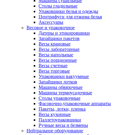
Машины сушильные
Столы гладильные
Упаковщики белья и одежды
Центрифуги для отжима белья
Аксессуары
Весовое и упаковочное
Датеры и этикировщики
Запайщики пакетов
Весы крановые
Весы лабораторные
Весы напольные
Весы порционные
Весы счетные
Весы торговые
Упаковщики вакуумные
Запайщики лотков
Машины обвязочные
Машины термоусадочные
Столы упаковочные
Фасовочно-упаковочные аппараты
Пакеты, лотки, пленка
Весы кухонные
Паллетоупаковщики
Ручные весы и безмены
Нейтральное оборудование