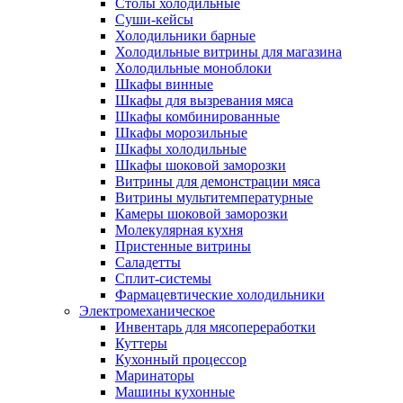
Столы холодильные
Суши-кейсы
Холодильники барные
Холодильные витрины для магазина
Холодильные моноблоки
Шкафы винные
Шкафы для вызревания мяса
Шкафы комбинированные
Шкафы морозильные
Шкафы холодильные
Шкафы шоковой заморозки
Витрины для демонстрации мяса
Витрины мультитемпературные
Камеры шоковой заморозки
Молекулярная кухня
Пристенные витрины
Саладетты
Сплит-системы
Фармацевтические холодильники
Электромеханическое
Инвентарь для мясопереработки
Куттеры
Кухонный процессор
Маринаторы
Машины кухонные