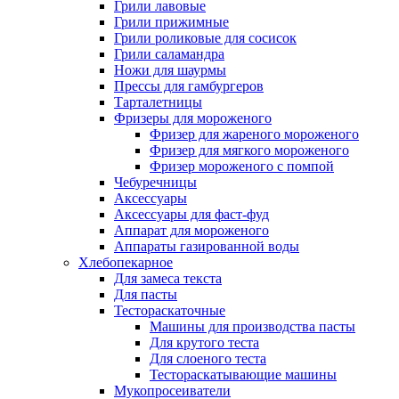
Грили лавовые
Грили прижимные
Грили роликовые для сосисок
Грили саламандра
Ножи для шаурмы
Прессы для гамбургеров
Тарталетницы
Фризеры для мороженого
Фризер для жареного мороженого
Фризер для мягкого мороженого
Фризер мороженого с помпой
Чебуречницы
Аксессуары
Аксессуары для фаст-фуд
Аппарат для мороженого
Аппараты газированной воды
Хлебопекарное
Для замеса текста
Для пасты
Тестораскаточные
Машины для производства пасты
Для крутого теста
Для слоеного теста
Тестораскатывающие машины
Мукопросеиватели