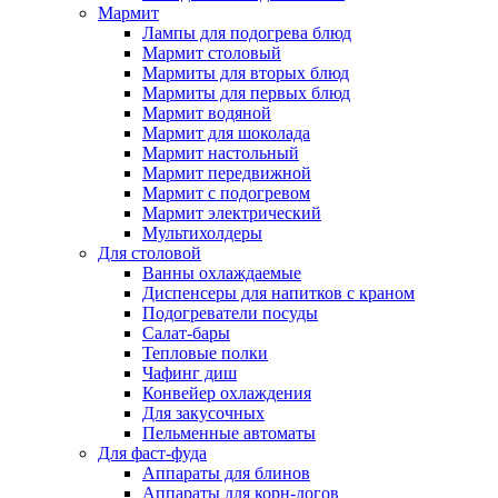
Мармит
Лампы для подогрева блюд
Мармит столовый
Мармиты для вторых блюд
Мармиты для первых блюд
Мармит водяной
Мармит для шоколада
Мармит настольный
Мармит передвижной
Мармит с подогревом
Мармит электрический
Мультихолдеры
Для столовой
Ванны охлаждаемые
Диспенсеры для напитков с краном
Подогреватели посуды
Салат-бары
Тепловые полки
Чафинг диш
Конвейер охлаждения
Для закусочных
Пельменные автоматы
Для фаст-фуда
Аппараты для блинов
Аппараты для корн-догов