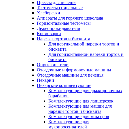
Прессы для печенья
Тестомесы спиральные
Хлеборезки
Аппараты для горячего шоколада
Горизонтальные тестомесы
Дежеопрокидыватели
Кремоварки
Нарезка тортов и бисквита
Для вертикальной нарезки тортов и
бисквита
Для горизонтальной нарезки тортов и
бисквита
Опрыскиватели
Отсадочные и формовочные машины
Отсадочные машины для печенья
Пекарни
Пекарские комплектующие
Комплектующие для дражировочных
барабанов
Комплектующие для лапшерезок
Комплектующие для машин для
нарезки тортов и бисквита
Комплектующие для миксеров
Комплектующие для
мукопросеивателей