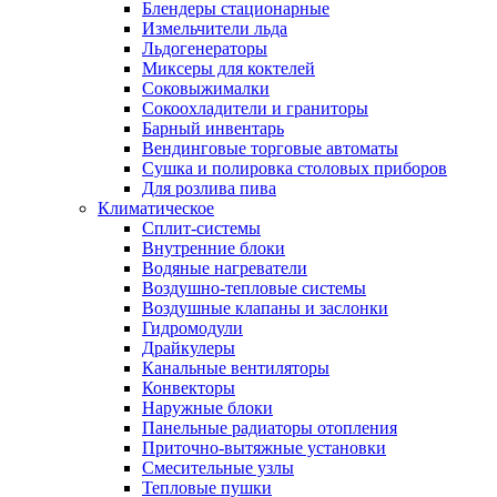
Блендеры стационарные
Измельчители льда
Льдогенераторы
Миксеры для коктелей
Соковыжималки
Сокоохладители и граниторы
Барный инвентарь
Вендинговые торговые автоматы
Сушка и полировка столовых приборов
Для розлива пива
Климатическое
Сплит-системы
Внутренние блоки
Водяные нагреватели
Воздушно-тепловые системы
Воздушные клапаны и заслонки
Гидромодули
Драйкулеры
Канальные вентиляторы
Конвекторы
Наружные блоки
Панельные радиаторы отопления
Приточно-вытяжные установки
Смесительные узлы
Тепловые пушки