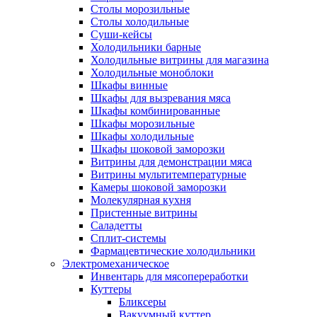
Столы морозильные
Столы холодильные
Суши-кейсы
Холодильники барные
Холодильные витрины для магазина
Холодильные моноблоки
Шкафы винные
Шкафы для вызревания мяса
Шкафы комбинированные
Шкафы морозильные
Шкафы холодильные
Шкафы шоковой заморозки
Витрины для демонстрации мяса
Витрины мультитемпературные
Камеры шоковой заморозки
Молекулярная кухня
Пристенные витрины
Саладетты
Сплит-системы
Фармацевтические холодильники
Электромеханическое
Инвентарь для мясопереработки
Куттеры
Бликсеры
Вакуумный куттер