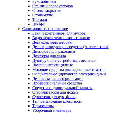
Рукомойники
Станции сбора отходов
Столы закрытые
Столы-купе
Тележки
Шкафы
Санитарно-гигиеническое
Баки и контейнеры для мусора
Водонагреватели накопительные
Дезинфекторы для рук
Дезинфицирующие средства (Антисептики)
Диспоузер для раковины
Дозаторы для мыла
Душирующие устройства, смесители
Лампы инсектицидные
Моющие средства для пароконвектоматов
Облучатель-рециркулятор бактерицидный
Дезинфекция и стерилизация
Профессиональные средства
Средства индивидуальной защиты
Стерилизаторы для ножей
Сушители для рук, фены
Тепловизионные комплексы
Термометры
Уборочный инвентарь