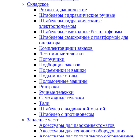
Складское
Рохли гидравлические
Штабелеры гидравлические ручные
Штабелеры гидравлические с
электроподъёмом
Штабелеры самоходные без платформы
Штабелеры самоходные с платформой для
оператора
Комплектовщики заказов
Лестничные тележки
Погрузчики
Подборщик заказов
Подъемники и вышки
Подъемные столы
Поломоечные машины
Ричтраки
Ручные тележки
Самоходные тележки
Тали
Штабелер с выдвижной мачтой
Штабелер с противовесом
Запасные части
Аксессуары для пароконвектоматов
Аксессуары для теплового оборудования
Аксессуары для холодильного оборудования