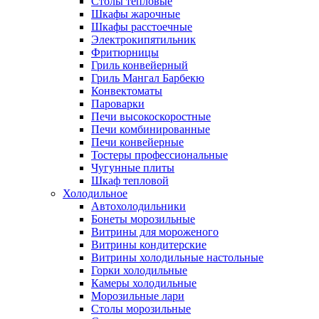
Столы тепловые
Шкафы жарочные
Шкафы расстоечные
Электрокипятильник
Фритюрницы
Гриль конвейерный
Гриль Мангал Барбекю
Конвектоматы
Пароварки
Печи высокоскоростные
Печи комбинированные
Печи конвейерные
Тостеры профессиональные
Чугунные плиты
Шкаф тепловой
Холодильное
Автохолодильники
Бонеты морозильные
Витрины для мороженого
Витрины кондитерские
Витрины холодильные настольные
Горки холодильные
Камеры холодильные
Морозильные лари
Столы морозильные