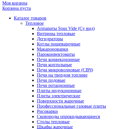
Моя корзина
Корзина пуста
Каталог товаров
Тепловое
Аппараты Sous Vide (Су вид)
Витрины тепловые
Дегидраторы
Котлы пищеварочные
Макароноварки
Пароконвектоматы
Печи конвекционные
Печи коптильные
Печи микроволновые (СВЧ)
Печи на твердом топливе
Печи подовые
Печи ротационные
Плиты индукционные
Плиты электрические
Поверхности жарочные
Профессиональные газовые плиты
Рисоварки
Сковороды опрокидывающиеся
Столы тепловые
Шкафы жарочные