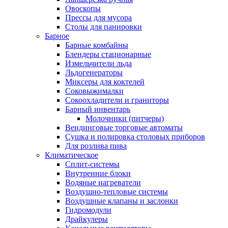
Овоскопы
Прессы для мусора
Столы для панировки
Барное
Барные комбайны
Блендеры стационарные
Измельчители льда
Льдогенераторы
Миксеры для коктелей
Соковыжималки
Сокоохладители и граниторы
Барный инвентарь
Молочники (питчеры)
Вендинговые торговые автоматы
Сушка и полировка столовых приборов
Для розлива пива
Климатическое
Сплит-системы
Внутренние блоки
Водяные нагреватели
Воздушно-тепловые системы
Воздушные клапаны и заслонки
Гидромодули
Драйкулеры