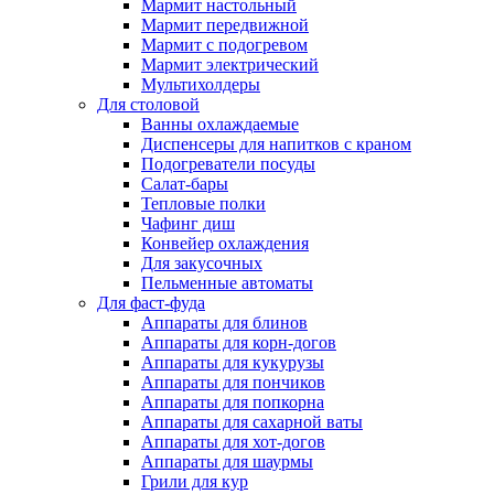
Мармит настольный
Мармит передвижной
Мармит с подогревом
Мармит электрический
Мультихолдеры
Для столовой
Ванны охлаждаемые
Диспенсеры для напитков с краном
Подогреватели посуды
Салат-бары
Тепловые полки
Чафинг диш
Конвейер охлаждения
Для закусочных
Пельменные автоматы
Для фаст-фуда
Аппараты для блинов
Аппараты для корн-догов
Аппараты для кукурузы
Аппараты для пончиков
Аппараты для попкорна
Аппараты для сахарной ваты
Аппараты для хот-догов
Аппараты для шаурмы
Грили для кур