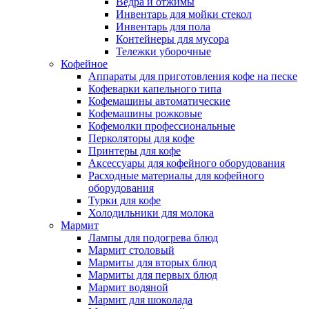
Ведра и отжимы
Инвентарь для мойки стекол
Инвентарь для пола
Контейнеры для мусора
Тележки уборочные
Кофейное
Аппараты для приготовления кофе на песке
Кофеварки капельного типа
Кофемашины автоматические
Кофемашины рожковые
Кофемолки профессиональные
Перколяторы для кофе
Принтеры для кофе
Аксессуары для кофейного оборудования
Расходные материалы для кофейного
оборудования
Турки для кофе
Холодильники для молока
Мармит
Лампы для подогрева блюд
Мармит столовый
Мармиты для вторых блюд
Мармиты для первых блюд
Мармит водяной
Мармит для шоколада