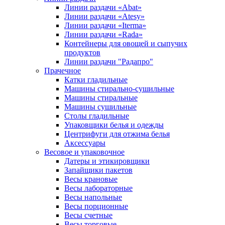
Линии раздачи «Abat»
Линии раздачи «Atesy»
Линии раздачи «Iterma»
Линии раздачи «Rada»
Контейнеры для овощей и сыпучих
продуктов
Линии раздачи "Радапро"
Прачечное
Катки гладильные
Машины стирально-сушильные
Машины стиральные
Машины сушильные
Столы гладильные
Упаковщики белья и одежды
Центрифуги для отжима белья
Аксессуары
Весовое и упаковочное
Датеры и этикировщики
Запайщики пакетов
Весы крановые
Весы лабораторные
Весы напольные
Весы порционные
Весы счетные
Весы торговые