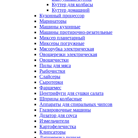
Куттер для колбасы
Куттер домашний
Кухонный процессор
Маринаторы
Машины кухонные
Машины протирочно-резательные
Миксер планетарный
Миксеры погружные
Мясорубка электрическая
Овощерезки электрическая
Овощечистки
Пилы для мяса
Рыбочистки
Слайсеры
Сыротерки
Фаршемес
Центрифуги для сушки салата
Шприцы колбасные
Аппараты для спиральных чипсов
Глазировочные машины
Дозатор для соуса
Измельчители
Картофелечистка
Клипсаторы
Лапшерезка ручная