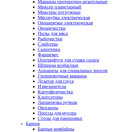
Машины протирочно-резательные
Миксер планетарный
Миксеры погружные
Мясорубка электрическая
Овощерезки электрическая
Овощечистки
Пилы для мяса
Рыбочистки
Слайсеры
Сыротерки
Фаршемес
Центрифуги для сушки салата
Шприцы колбасные
Аппараты для спиральных чипсов
Глазировочные машины
Дозатор для соуса
Измельчители
Картофелечистка
Клипсаторы
Лапшерезка ручная
Овоскопы
Прессы для мусора
Столы для панировки
Барное
Барные комбайны