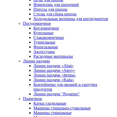
Инвентарь для пиццерий
Прессы для пиццы
Столы для сбора пиццы
Холодильные витрины для ингредиентов
Посудомоечное
Котломоечное
Купольные
Стаканомоечные
Туннельные
Фронтальные
Аксессуары
Расходные материалы
Линии раздачи
Линии раздачи «Abat»
Линии раздачи «Atesy»
Линии раздачи «Iterma»
Линии раздачи «Rada»
Контейнеры для овощей и сыпучих
продуктов
Линии раздачи "Радапро"
Прачечное
Катки гладильные
Машины стирально-сушильные
Машины стиральные