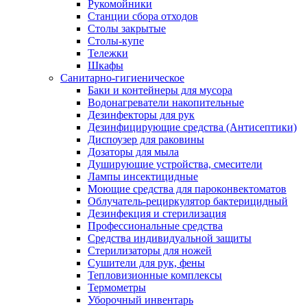
Рукомойники
Станции сбора отходов
Столы закрытые
Столы-купе
Тележки
Шкафы
Санитарно-гигиеническое
Баки и контейнеры для мусора
Водонагреватели накопительные
Дезинфекторы для рук
Дезинфицирующие средства (Антисептики)
Диспоузер для раковины
Дозаторы для мыла
Душирующие устройства, смесители
Лампы инсектицидные
Моющие средства для пароконвектоматов
Облучатель-рециркулятор бактерицидный
Дезинфекция и стерилизация
Профессиональные средства
Средства индивидуальной защиты
Стерилизаторы для ножей
Сушители для рук, фены
Тепловизионные комплексы
Термометры
Уборочный инвентарь