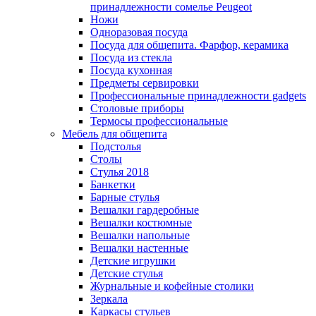
принадлежности сомелье Peugeot
Ножи
Одноразовая посуда
Посуда для общепита. Фарфор, керамика
Посуда из стекла
Посуда кухонная
Предметы сервировки
Профессиональные принадлежности gadgets
Столовые приборы
Термосы профессиональные
Мебель для общепита
Подстолья
Столы
Стулья 2018
Банкетки
Барные стулья
Вешалки гардеробные
Вешалки костюмные
Вешалки напольные
Вешалки настенные
Детские игрушки
Детские стулья
Журнальные и кофейные столики
Зеркала
Каркасы стульев