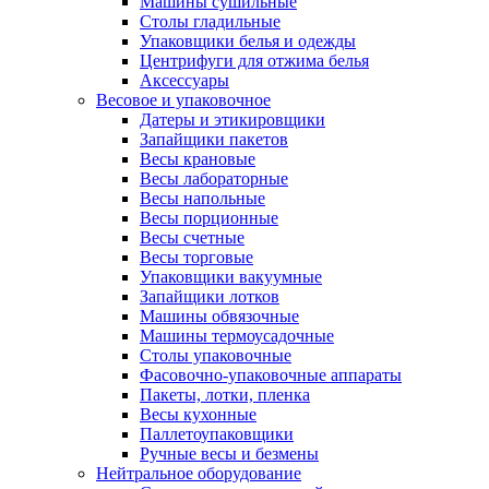
Машины сушильные
Столы гладильные
Упаковщики белья и одежды
Центрифуги для отжима белья
Аксессуары
Весовое и упаковочное
Датеры и этикировщики
Запайщики пакетов
Весы крановые
Весы лабораторные
Весы напольные
Весы порционные
Весы счетные
Весы торговые
Упаковщики вакуумные
Запайщики лотков
Машины обвязочные
Машины термоусадочные
Столы упаковочные
Фасовочно-упаковочные аппараты
Пакеты, лотки, пленка
Весы кухонные
Паллетоупаковщики
Ручные весы и безмены
Нейтральное оборудование