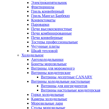
Электрокипятильник
Фритюрницы
Гриль конвейерный
Гриль Мангал Барбекю
Конвектоматы
Пароварки
Печи высокоскоростные
Печи комбинированные
Печи конвейерные
Тостеры профессиональные
Чугунные плиты
Шкаф тепловой
Холодильное
Автохолодильники
Бонеты морозильные
Витрины для мороженого
Витрины кондитерские
Витрины десертные CANARY
Витрины холодильные настольные
Витрины для ингредиентов
Витрины настольные кондитерская
Горки холодильные
Камеры холодильные
Морозильные лари
Столы морозильные