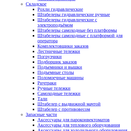
Складское
Рохли гидравлические
Штабелеры гидравлические ручные
Штабелеры гидравлические с
электроподъёмом
Штабелеры самоходные без платформы
Штабелеры самоходные с платформой для
оператора
Комплектовщики заказов
Лестничные тележки
Погрузчики
Подборщик заказов
Подъемники и вышки
Подъемные столы
Поломоечные машины
Ричтраки
Ручные тележки
Самоходные тележки
Тали
Штабелер с выдвижной мачтой
Штабелер с противовесом
Запасные части
Аксессуары для пароконвектоматов
Аксессуары для теплового оборудования
Аксессуары для холодильного оборудования