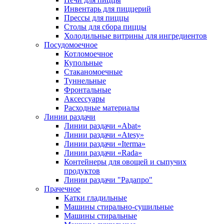
Инвентарь для пиццерий
Прессы для пиццы
Столы для сбора пиццы
Холодильные витрины для ингредиентов
Посудомоечное
Котломоечное
Купольные
Стаканомоечные
Туннельные
Фронтальные
Аксессуары
Расходные материалы
Линии раздачи
Линии раздачи «Abat»
Линии раздачи «Atesy»
Линии раздачи «Iterma»
Линии раздачи «Rada»
Контейнеры для овощей и сыпучих
продуктов
Линии раздачи "Радапро"
Прачечное
Катки гладильные
Машины стирально-сушильные
Машины стиральные