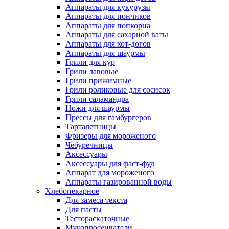
Аппараты для кукурузы
Аппараты для пончиков
Аппараты для попкорна
Аппараты для сахарной ваты
Аппараты для хот-догов
Аппараты для шаурмы
Грили для кур
Грили лавовые
Грили прижимные
Грили роликовые для сосисок
Грили саламандра
Ножи для шаурмы
Прессы для гамбургеров
Тарталетницы
Фризеры для мороженого
Чебуречницы
Аксессуары
Аксессуары для фаст-фуд
Аппарат для мороженого
Аппараты газированной воды
Хлебопекарное
Для замеса текста
Для пасты
Тестораскаточные
Мукопросеиватели