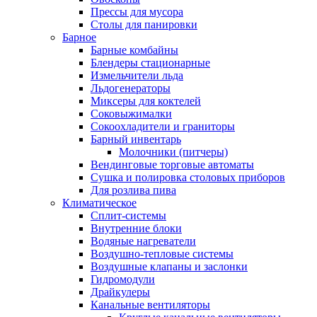
Прессы для мусора
Столы для панировки
Барное
Барные комбайны
Блендеры стационарные
Измельчители льда
Льдогенераторы
Миксеры для коктелей
Соковыжималки
Сокоохладители и граниторы
Барный инвентарь
Молочники (питчеры)
Вендинговые торговые автоматы
Сушка и полировка столовых приборов
Для розлива пива
Климатическое
Сплит-системы
Внутренние блоки
Водяные нагреватели
Воздушно-тепловые системы
Воздушные клапаны и заслонки
Гидромодули
Драйкулеры
Канальные вентиляторы