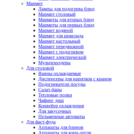
Мармит
Лампы для подогрева блюд
Мармит столовый
Мармиты для вторых блюд
Мармиты для первых блюд
Мармит водяной
Мармит для шоколада
Мармит настольный
Мармит передвижной
Мармит с подогревом
Мармит электрический
Мультихолдеры
Для столовой
Ванны охлаждаемые
Диспенсеры для напитков с краном
Подогреватели посуды
Салат-бары
Тепловые полки
Чафинг диш
Конвейер охлаждения
Для закусочных
Пельменные автоматы
Для фаст-фуда
Аппараты для блинов
Аппараты для корн-догов