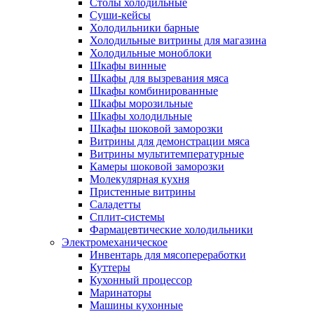
Столы холодильные
Суши-кейсы
Холодильники барные
Холодильные витрины для магазина
Холодильные моноблоки
Шкафы винные
Шкафы для вызревания мяса
Шкафы комбинированные
Шкафы морозильные
Шкафы холодильные
Шкафы шоковой заморозки
Витрины для демонстрации мяса
Витрины мультитемпературные
Камеры шоковой заморозки
Молекулярная кухня
Пристенные витрины
Саладетты
Сплит-системы
Фармацевтические холодильники
Электромеханическое
Инвентарь для мясопереработки
Куттеры
Кухонный процессор
Маринаторы
Машины кухонные