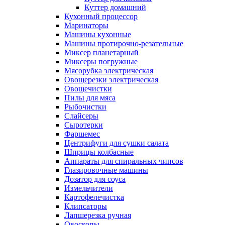
Куттер домашний
Кухонный процессор
Маринаторы
Машины кухонные
Машины протирочно-резательные
Миксер планетарный
Миксеры погружные
Мясорубка электрическая
Овощерезки электрическая
Овощечистки
Пилы для мяса
Рыбочистки
Слайсеры
Сыротерки
Фаршемес
Центрифуги для сушки салата
Шприцы колбасные
Аппараты для спиральных чипсов
Глазировочные машины
Дозатор для соуса
Измельчители
Картофелечистка
Клипсаторы
Лапшерезка ручная
Овоскопы