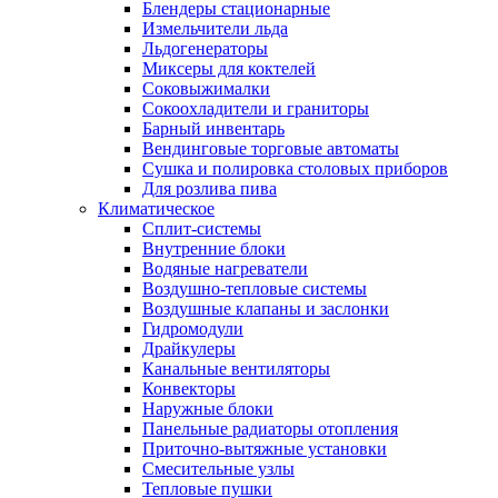
Блендеры стационарные
Измельчители льда
Льдогенераторы
Миксеры для коктелей
Соковыжималки
Сокоохладители и граниторы
Барный инвентарь
Вендинговые торговые автоматы
Сушка и полировка столовых приборов
Для розлива пива
Климатическое
Сплит-системы
Внутренние блоки
Водяные нагреватели
Воздушно-тепловые системы
Воздушные клапаны и заслонки
Гидромодули
Драйкулеры
Канальные вентиляторы
Конвекторы
Наружные блоки
Панельные радиаторы отопления
Приточно-вытяжные установки
Смесительные узлы
Тепловые пушки