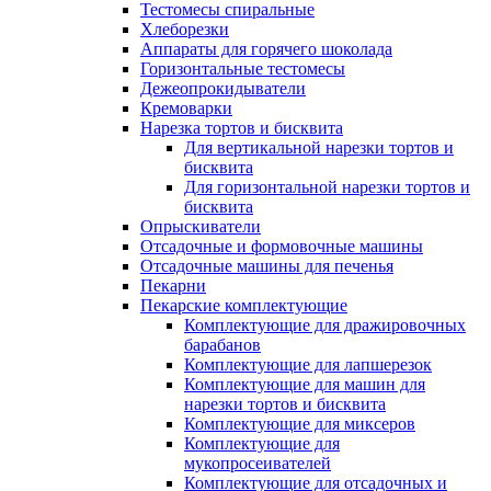
Тестомесы спиральные
Хлеборезки
Аппараты для горячего шоколада
Горизонтальные тестомесы
Дежеопрокидыватели
Кремоварки
Нарезка тортов и бисквита
Для вертикальной нарезки тортов и
бисквита
Для горизонтальной нарезки тортов и
бисквита
Опрыскиватели
Отсадочные и формовочные машины
Отсадочные машины для печенья
Пекарни
Пекарские комплектующие
Комплектующие для дражировочных
барабанов
Комплектующие для лапшерезок
Комплектующие для машин для
нарезки тортов и бисквита
Комплектующие для миксеров
Комплектующие для
мукопросеивателей
Комплектующие для отсадочных и