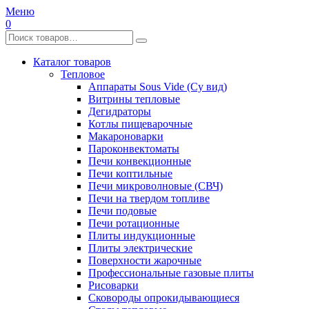
Меню
0
Каталог товаров
Тепловое
Аппараты Sous Vide (Су вид)
Витрины тепловые
Дегидраторы
Котлы пищеварочные
Макароноварки
Пароконвектоматы
Печи конвекционные
Печи коптильные
Печи микроволновые (СВЧ)
Печи на твердом топливе
Печи подовые
Печи ротационные
Плиты индукционные
Плиты электрические
Поверхности жарочные
Профессиональные газовые плиты
Рисоварки
Сковороды опрокидывающиеся