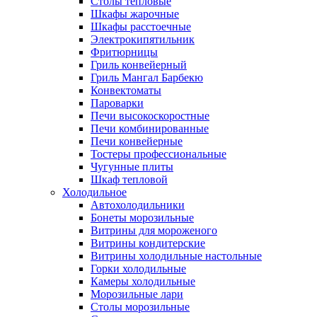
Столы тепловые
Шкафы жарочные
Шкафы расстоечные
Электрокипятильник
Фритюрницы
Гриль конвейерный
Гриль Мангал Барбекю
Конвектоматы
Пароварки
Печи высокоскоростные
Печи комбинированные
Печи конвейерные
Тостеры профессиональные
Чугунные плиты
Шкаф тепловой
Холодильное
Автохолодильники
Бонеты морозильные
Витрины для мороженого
Витрины кондитерские
Витрины холодильные настольные
Горки холодильные
Камеры холодильные
Морозильные лари
Столы морозильные