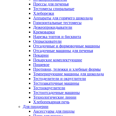
Прессы для печенья
Тестомесы спиральные
Хлеборезки
Аппараты для горячего шоколада
Горизонтальные тестомесы
Дежеопрокидыватели
Кремоварки
Нарезка тортов и бисквита
Опрыскиватели
Отсадочные и формовочные машины
Отсадочные машины для печенья
Пекарни
Пекарские комплектующие
Пищевое
Противни, тележки и хлебные формы
Темперирующие машины для шоколада
Тестоделители и округлители
Тестозакаточные машины
Тестоокруглители
Тестоотсадочные машины
Технологические линии
Хлебопекарная печь
Для пиццерии
Аксессуары для пиццы
Печи для пиццы