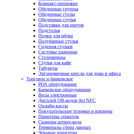
Компакт-прихожие
Обеденные группы
Обеденные столы
Обеденные стулья
Подставки для цветов
Подстолья
Полки для обуви
Полубарные стулья
Сидения стульев
Системы хранения
Столешницы
Стулья для кафе
Табуреты
Эргономичные кресла для дома и офиса
Торговое и банковское
POS оборудование
Банковское оборудование
Весы электронные
Дисплей QR-кодов без NFC
Онлайн-кассы
Покупательские тележки и корзины
Принтеры этикеток
Сканеры штрих-кода
Терминалы сбора данных
Чековые принтеры