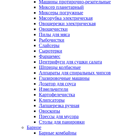
Машины протирочно-резательные
Миксер планетарный
Миксеры погружные
Мясорубка электрическая
Овощерезки электрическая
Овощечистки
Пилы для мяса
Рыбочистки
Слайсеры
Сыротерки
Фаршемес
Центрифуги для сушки салата
Шприцы колбасные
Аппараты для спиральных чипсов
Глазировочные машины
Дозатор для соуса
Измельчители
Картофелечистка
Клипсаторы
Лапшерезка ручная
Овоскопы
Прессы для мусора
Столы для панировки
Барное
Барные комбайны