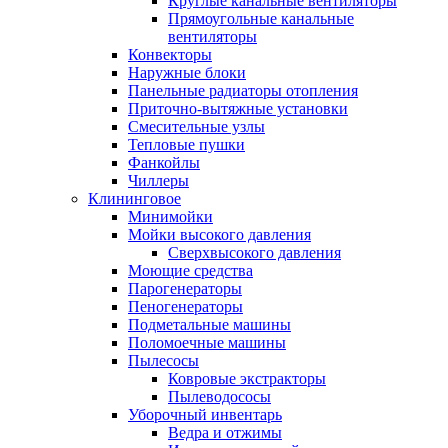
Круглые канальные вентиляторы
Прямоугольные канальные
вентиляторы
Конвекторы
Наружные блоки
Панельные радиаторы отопления
Приточно-вытяжные установки
Смесительные узлы
Тепловые пушки
Фанкойлы
Чиллеры
Клининговое
Минимойки
Мойки высокого давления
Сверхвысокого давления
Моющие средства
Парогенераторы
Пеногенераторы
Подметальные машины
Поломоечные машины
Пылесосы
Ковровые экстракторы
Пылеводососы
Уборочный инвентарь
Ведра и отжимы