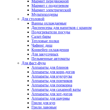
Мармит передвижной
Мармит с подогревом
Мармит электрический
Мультихолдеры
Для столовой
Ванны охлаждаемые
Диспенсеры для напитков с краном
Подогреватели посуды
Салат-бары
Тепловые полки
Чафинг диш
Конвейер охлаждения
Для закусочных
Пельменные автоматы
Для фаст-фуда
Аппараты для блинов
Аппараты для корн-догов
Аппараты для кукурузы
Аппараты для пончиков
Аппараты для попкорна
Аппараты для сахарной ваты
Аппараты для хот-догов
Аппараты для шаурмы
Грили для кур
Грили лавовые