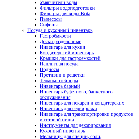
Умягчители воды
Фильтры водоподготовки
Фильтры для воды Brita
Пылесосы
Сифоны
Посуда и кухонный инвентарь
Гастроёмкости
Доски разделочные
Инвентарь для кухни
Кондитерский инвентарь
Крышки для гастроёмкостей
Наплитная посуда
Подносы
Противни и решетки
Термоконтейнеры
Инвентарь барный
Инвентарь буфетного, банкетного
обслуживания
Инвентарь для пекарен и кондитерских
Инвентарь для сервировки
Инвентарь для транспортировки продуктов
и готовой пищи
Инструменты для декорирования
Кухонный инвентарь
Мельницы для специй, соли,