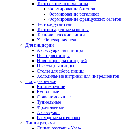
Тестозакаточные машины
Формирование батонов
Формирование рогаликов
Формирование французских багетов
Тестоокруглители
Тестоотсадочные машины
Технологические линии
Хлебопекарная печь
Для пиццерии
Аксессуары для пиццы
Печи для пиццы
Инвентарь для пиццерий
Прессы для пиццы
Столы для сбора пиццы
Холодильные витрины для ингредиентов
Посудомоечное
Котломоечное
Купольные
Стаканомоечные
Туннельные
Фронтальные
Аксессуары
Расходные материалы
Линии раздачи
Линии раздачи «Abat»