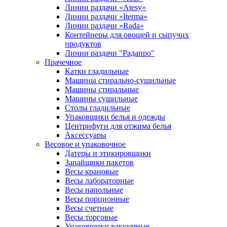
Линии раздачи «Atesy»
Линии раздачи «Iterma»
Линии раздачи «Rada»
Контейнеры для овощей и сыпучих
продуктов
Линии раздачи "Радапро"
Прачечное
Катки гладильные
Машины стирально-сушильные
Машины стиральные
Машины сушильные
Столы гладильные
Упаковщики белья и одежды
Центрифуги для отжима белья
Аксессуары
Весовое и упаковочное
Датеры и этикировщики
Запайщики пакетов
Весы крановые
Весы лабораторные
Весы напольные
Весы порционные
Весы счетные
Весы торговые
Упаковщики вакуумные