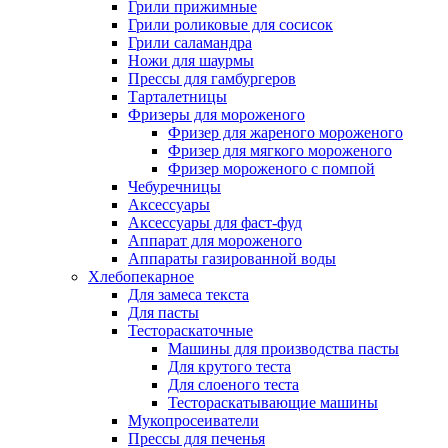
Грили прижимные
Грили роликовые для сосисок
Грили саламандра
Ножи для шаурмы
Прессы для гамбургеров
Тарталетницы
Фризеры для мороженого
Фризер для жареного мороженого
Фризер для мягкого мороженого
Фризер мороженого с помпой
Чебуречницы
Аксессуары
Аксессуары для фаст-фуд
Аппарат для мороженого
Аппараты газированной воды
Хлебопекарное
Для замеса текста
Для пасты
Тестораскаточные
Машины для производства пасты
Для крутого теста
Для слоеного теста
Тестораскатывающие машины
Мукопросеиватели
Прессы для печенья