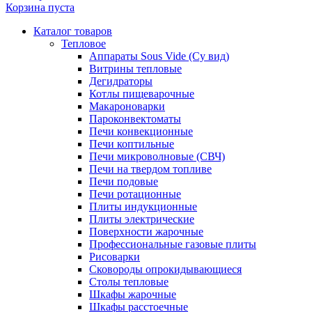
Корзина пуста
Каталог товаров
Тепловое
Аппараты Sous Vide (Су вид)
Витрины тепловые
Дегидраторы
Котлы пищеварочные
Макароноварки
Пароконвектоматы
Печи конвекционные
Печи коптильные
Печи микроволновые (СВЧ)
Печи на твердом топливе
Печи подовые
Печи ротационные
Плиты индукционные
Плиты электрические
Поверхности жарочные
Профессиональные газовые плиты
Рисоварки
Сковороды опрокидывающиеся
Столы тепловые
Шкафы жарочные
Шкафы расстоечные