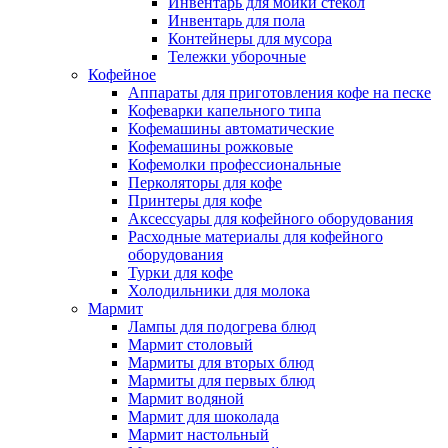
Инвентарь для мойки стекол
Инвентарь для пола
Контейнеры для мусора
Тележки уборочные
Кофейное
Аппараты для приготовления кофе на песке
Кофеварки капельного типа
Кофемашины автоматические
Кофемашины рожковые
Кофемолки профессиональные
Перколяторы для кофе
Принтеры для кофе
Аксессуары для кофейного оборудования
Расходные материалы для кофейного
оборудования
Турки для кофе
Холодильники для молока
Мармит
Лампы для подогрева блюд
Мармит столовый
Мармиты для вторых блюд
Мармиты для первых блюд
Мармит водяной
Мармит для шоколада
Мармит настольный