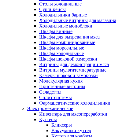
Столы холодильные
Суши-кейсы
Холодильники барные
Холодильные витрины для магазина
Холодильные моноблоки
Шкафы винные
Шкафы для вызревания мяса
Шкафы комбинированные
Шкафы морозильные
Шкафы холодильные
Шкафы шоковой заморозки
Витрины для демонстрации мяса
Витрины мультитемпературные
Камеры шоковой заморозки
Молекулярная кухня
Пристенные витрины
Саладетты
Сплит-системы
Фармацевтические холодильники
Электромеханическое
Инвентарь для мясопереработки
Куттеры
Бликсеры
Вакуумный куттер
Куттер для колбасы