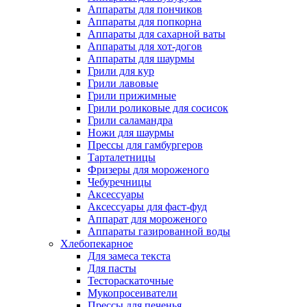
Аппараты для пончиков
Аппараты для попкорна
Аппараты для сахарной ваты
Аппараты для хот-догов
Аппараты для шаурмы
Грили для кур
Грили лавовые
Грили прижимные
Грили роликовые для сосисок
Грили саламандра
Ножи для шаурмы
Прессы для гамбургеров
Тарталетницы
Фризеры для мороженого
Чебуречницы
Аксессуары
Аксессуары для фаст-фуд
Аппарат для мороженого
Аппараты газированной воды
Хлебопекарное
Для замеса текста
Для пасты
Тестораскаточные
Мукопросеиватели
Прессы для печенья