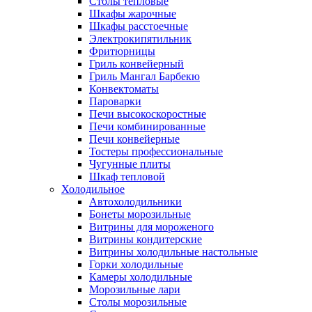
Столы тепловые
Шкафы жарочные
Шкафы расстоечные
Электрокипятильник
Фритюрницы
Гриль конвейерный
Гриль Мангал Барбекю
Конвектоматы
Пароварки
Печи высокоскоростные
Печи комбинированные
Печи конвейерные
Тостеры профессиональные
Чугунные плиты
Шкаф тепловой
Холодильное
Автохолодильники
Бонеты морозильные
Витрины для мороженого
Витрины кондитерские
Витрины холодильные настольные
Горки холодильные
Камеры холодильные
Морозильные лари
Столы морозильные