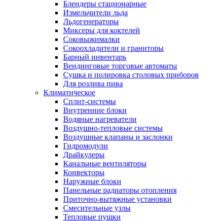
Блендеры стационарные
Измельчители льда
Льдогенераторы
Миксеры для коктелей
Соковыжималки
Сокоохладители и граниторы
Барный инвентарь
Вендинговые торговые автоматы
Сушка и полировка столовых приборов
Для розлива пива
Климатическое
Сплит-системы
Внутренние блоки
Водяные нагреватели
Воздушно-тепловые системы
Воздушные клапаны и заслонки
Гидромодули
Драйкулеры
Канальные вентиляторы
Конвекторы
Наружные блоки
Панельные радиаторы отопления
Приточно-вытяжные установки
Смесительные узлы
Тепловые пушки