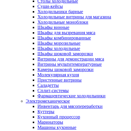
Столы холодильные
Суши-кейсы
Холодильники барные
Холодильные витрины для магазина
Холодильные моноблоки
Шкафы винные
Шкафы для вызревания мяса
Шкафы комбинированные
Шкафы морозильные
Шкафы холодильные
Шкафы шоковой заморозки
Витрины для демонстрации мяса
Витрины мультитемпературные
Камеры шоковой заморозки
Молекулярная кухня
Пристенные витрины
Саладетты
Сплит-системы
Фармацевтические холодильники
Электромеханическое
Инвентарь для мясопереработки
Куттеры
Кухонный процессор
Маринаторы
Машины кухонные