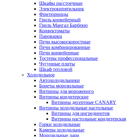
Шкафы расстоечные
Электрокипятильник
Фритюрницы
Гриль конвейерный
Гриль Мангал Барбекю
Конвектоматы
Пароварки
Печи высокоскоростные
Печи комбинированные
Печи конвейерные
Тостеры профессиональные
Чугунные плиты
Шкаф тепловой
Холодильное
Автохолодильники
Бонеты морозильные
Витрины для мороженого
Витрины кондитерские
Витрины десертные CANARY
Витрины холодильные настольные
Витрины для ингредиентов
Витрины настольные кондитерская
Горки холодильные
Камеры холодильные
Морозильные лари