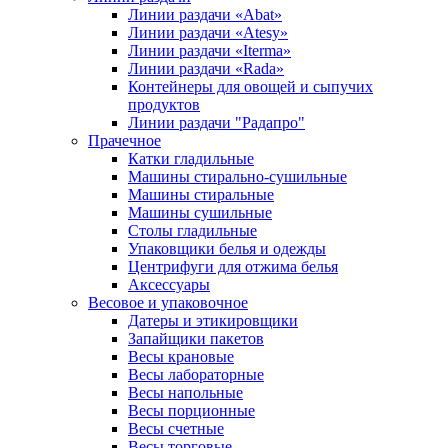
Линии раздачи «Abat»
Линии раздачи «Atesy»
Линии раздачи «Iterma»
Линии раздачи «Rada»
Контейнеры для овощей и сыпучих
продуктов
Линии раздачи "Радапро"
Прачечное
Катки гладильные
Машины стирально-сушильные
Машины стиральные
Машины сушильные
Столы гладильные
Упаковщики белья и одежды
Центрифуги для отжима белья
Аксессуары
Весовое и упаковочное
Датеры и этикировщики
Запайщики пакетов
Весы крановые
Весы лабораторные
Весы напольные
Весы порционные
Весы счетные
Весы торговые