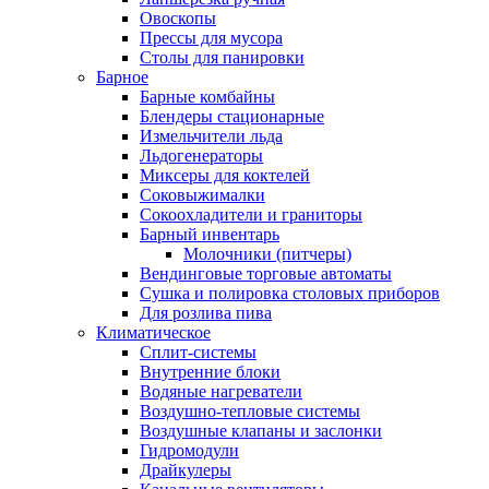
Овоскопы
Прессы для мусора
Столы для панировки
Барное
Барные комбайны
Блендеры стационарные
Измельчители льда
Льдогенераторы
Миксеры для коктелей
Соковыжималки
Сокоохладители и граниторы
Барный инвентарь
Молочники (питчеры)
Вендинговые торговые автоматы
Сушка и полировка столовых приборов
Для розлива пива
Климатическое
Сплит-системы
Внутренние блоки
Водяные нагреватели
Воздушно-тепловые системы
Воздушные клапаны и заслонки
Гидромодули
Драйкулеры