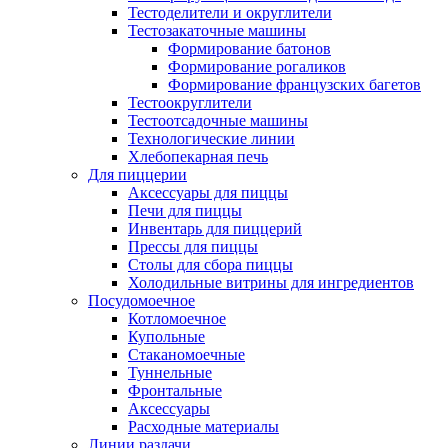
Тестоделители и округлители
Тестозакаточные машины
Формирование батонов
Формирование рогаликов
Формирование французских багетов
Тестоокруглители
Тестоотсадочные машины
Технологические линии
Хлебопекарная печь
Для пиццерии
Аксессуары для пиццы
Печи для пиццы
Инвентарь для пиццерий
Прессы для пиццы
Столы для сбора пиццы
Холодильные витрины для ингредиентов
Посудомоечное
Котломоечное
Купольные
Стаканомоечные
Туннельные
Фронтальные
Аксессуары
Расходные материалы
Линии раздачи