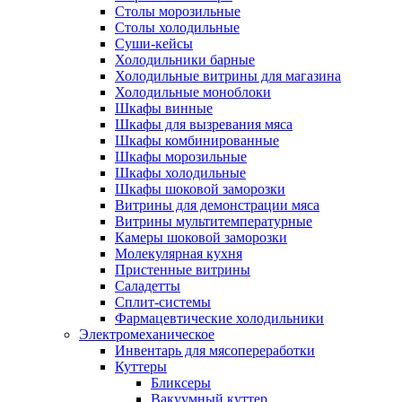
Столы морозильные
Столы холодильные
Суши-кейсы
Холодильники барные
Холодильные витрины для магазина
Холодильные моноблоки
Шкафы винные
Шкафы для вызревания мяса
Шкафы комбинированные
Шкафы морозильные
Шкафы холодильные
Шкафы шоковой заморозки
Витрины для демонстрации мяса
Витрины мультитемпературные
Камеры шоковой заморозки
Молекулярная кухня
Пристенные витрины
Саладетты
Сплит-системы
Фармацевтические холодильники
Электромеханическое
Инвентарь для мясопереработки
Куттеры
Бликсеры
Вакуумный куттер