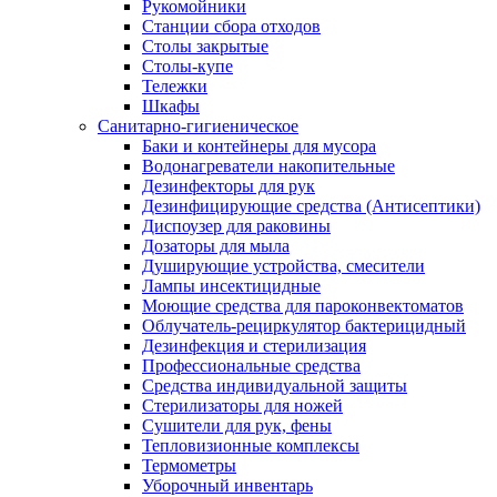
Рукомойники
Станции сбора отходов
Столы закрытые
Столы-купе
Тележки
Шкафы
Санитарно-гигиеническое
Баки и контейнеры для мусора
Водонагреватели накопительные
Дезинфекторы для рук
Дезинфицирующие средства (Антисептики)
Диспоузер для раковины
Дозаторы для мыла
Душирующие устройства, смесители
Лампы инсектицидные
Моющие средства для пароконвектоматов
Облучатель-рециркулятор бактерицидный
Дезинфекция и стерилизация
Профессиональные средства
Средства индивидуальной защиты
Стерилизаторы для ножей
Сушители для рук, фены
Тепловизионные комплексы
Термометры
Уборочный инвентарь