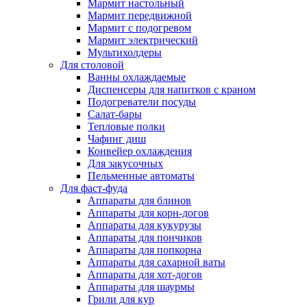
Мармит настольный
Мармит передвижной
Мармит с подогревом
Мармит электрический
Мультихолдеры
Для столовой
Ванны охлаждаемые
Диспенсеры для напитков с краном
Подогреватели посуды
Салат-бары
Тепловые полки
Чафинг диш
Конвейер охлаждения
Для закусочных
Пельменные автоматы
Для фаст-фуда
Аппараты для блинов
Аппараты для корн-догов
Аппараты для кукурузы
Аппараты для пончиков
Аппараты для попкорна
Аппараты для сахарной ваты
Аппараты для хот-догов
Аппараты для шаурмы
Грили для кур