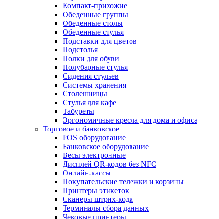
Компакт-прихожие
Обеденные группы
Обеденные столы
Обеденные стулья
Подставки для цветов
Подстолья
Полки для обуви
Полубарные стулья
Сидения стульев
Системы хранения
Столешницы
Стулья для кафе
Табуреты
Эргономичные кресла для дома и офиса
Торговое и банковское
POS оборудование
Банковское оборудование
Весы электронные
Дисплей QR-кодов без NFC
Онлайн-кассы
Покупательские тележки и корзины
Принтеры этикеток
Сканеры штрих-кода
Терминалы сбора данных
Чековые принтеры