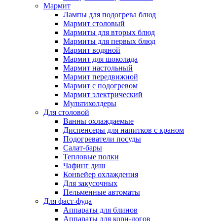
Мармит
Лампы для подогрева блюд
Мармит столовый
Мармиты для вторых блюд
Мармиты для первых блюд
Мармит водяной
Мармит для шоколада
Мармит настольный
Мармит передвижной
Мармит с подогревом
Мармит электрический
Мультихолдеры
Для столовой
Ванны охлаждаемые
Диспенсеры для напитков с краном
Подогреватели посуды
Салат-бары
Тепловые полки
Чафинг диш
Конвейер охлаждения
Для закусочных
Пельменные автоматы
Для фаст-фуда
Аппараты для блинов
Аппараты для корн-догов