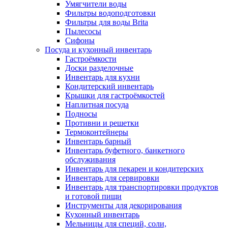
Умягчители воды
Фильтры водоподготовки
Фильтры для воды Brita
Пылесосы
Сифоны
Посуда и кухонный инвентарь
Гастроёмкости
Доски разделочные
Инвентарь для кухни
Кондитерский инвентарь
Крышки для гастроёмкостей
Наплитная посуда
Подносы
Противни и решетки
Термоконтейнеры
Инвентарь барный
Инвентарь буфетного, банкетного
обслуживания
Инвентарь для пекарен и кондитерских
Инвентарь для сервировки
Инвентарь для транспортировки продуктов
и готовой пищи
Инструменты для декорирования
Кухонный инвентарь
Мельницы для специй, соли,