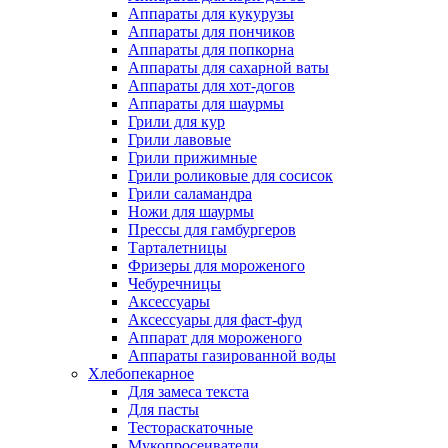
Аппараты для кукурузы
Аппараты для пончиков
Аппараты для попкорна
Аппараты для сахарной ваты
Аппараты для хот-догов
Аппараты для шаурмы
Грили для кур
Грили лавовые
Грили прижимные
Грили роликовые для сосисок
Грили саламандра
Ножи для шаурмы
Прессы для гамбургеров
Тарталетницы
Фризеры для мороженого
Чебуречницы
Аксессуары
Аксессуары для фаст-фуд
Аппарат для мороженого
Аппараты газированной воды
Хлебопекарное
Для замеса текста
Для пасты
Тестораскаточные
Мукопросеиватели