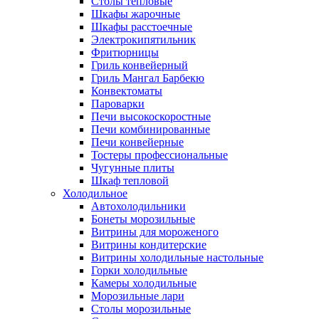
Столы тепловые
Шкафы жарочные
Шкафы расстоечные
Электрокипятильник
Фритюрницы
Гриль конвейерный
Гриль Мангал Барбекю
Конвектоматы
Пароварки
Печи высокоскоростные
Печи комбинированные
Печи конвейерные
Тостеры профессиональные
Чугунные плиты
Шкаф тепловой
Холодильное
Автохолодильники
Бонеты морозильные
Витрины для мороженого
Витрины кондитерские
Витрины холодильные настольные
Горки холодильные
Камеры холодильные
Морозильные лари
Столы морозильные