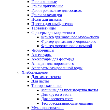
Грили лавовые
Грили прижимные
Грили роликовые для сосисок
Грили саламандра
Ножи для шаурмы
Прессы для гамбургеров
Тарталетницы
Фризеры для мороженого
Фризер для жареного мороженого
Фризер для мягкого мороженого
Фризер мороженого с помпой
Чебуречницы
Аксессуары
Аксессуары для фаст-фуд
Аппарат для мороженого
Аппараты газированной воды
Хлебопекарное
Для замеса текста
Для пасты
Тестораскаточные
Машины для производства пасты
Для крутого теста
Для слоеного теста
Тестораскатывающие машины
Мукопросеиватели