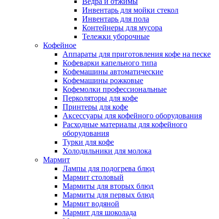
Ведра и отжимы
Инвентарь для мойки стекол
Инвентарь для пола
Контейнеры для мусора
Тележки уборочные
Кофейное
Аппараты для приготовления кофе на песке
Кофеварки капельного типа
Кофемашины автоматические
Кофемашины рожковые
Кофемолки профессиональные
Перколяторы для кофе
Принтеры для кофе
Аксессуары для кофейного оборудования
Расходные материалы для кофейного
оборудования
Турки для кофе
Холодильники для молока
Мармит
Лампы для подогрева блюд
Мармит столовый
Мармиты для вторых блюд
Мармиты для первых блюд
Мармит водяной
Мармит для шоколада