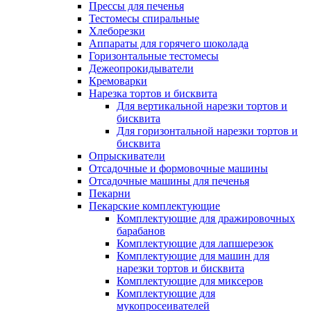
Прессы для печенья
Тестомесы спиральные
Хлеборезки
Аппараты для горячего шоколада
Горизонтальные тестомесы
Дежеопрокидыватели
Кремоварки
Нарезка тортов и бисквита
Для вертикальной нарезки тортов и
бисквита
Для горизонтальной нарезки тортов и
бисквита
Опрыскиватели
Отсадочные и формовочные машины
Отсадочные машины для печенья
Пекарни
Пекарские комплектующие
Комплектующие для дражировочных
барабанов
Комплектующие для лапшерезок
Комплектующие для машин для
нарезки тортов и бисквита
Комплектующие для миксеров
Комплектующие для
мукопросеивателей