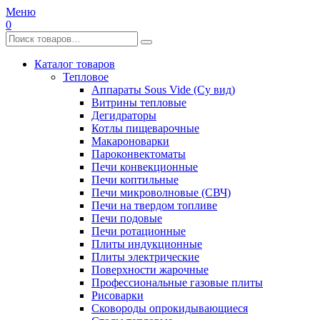
Меню
0
Каталог товаров
Тепловое
Аппараты Sous Vide (Су вид)
Витрины тепловые
Дегидраторы
Котлы пищеварочные
Макароноварки
Пароконвектоматы
Печи конвекционные
Печи коптильные
Печи микроволновые (СВЧ)
Печи на твердом топливе
Печи подовые
Печи ротационные
Плиты индукционные
Плиты электрические
Поверхности жарочные
Профессиональные газовые плиты
Рисоварки
Сковороды опрокидывающиеся