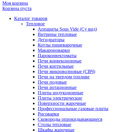
Моя корзина
Корзина пуста
Каталог товаров
Тепловое
Аппараты Sous Vide (Су вид)
Витрины тепловые
Дегидраторы
Котлы пищеварочные
Макароноварки
Пароконвектоматы
Печи конвекционные
Печи коптильные
Печи микроволновые (СВЧ)
Печи на твердом топливе
Печи подовые
Печи ротационные
Плиты индукционные
Плиты электрические
Поверхности жарочные
Профессиональные газовые плиты
Рисоварки
Сковороды опрокидывающиеся
Столы тепловые
Шкафы жарочные