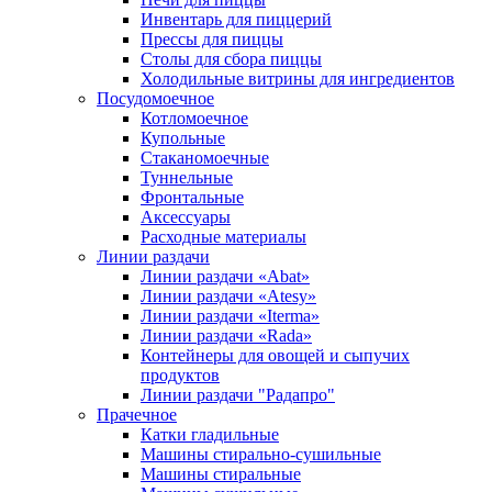
Инвентарь для пиццерий
Прессы для пиццы
Столы для сбора пиццы
Холодильные витрины для ингредиентов
Посудомоечное
Котломоечное
Купольные
Стаканомоечные
Туннельные
Фронтальные
Аксессуары
Расходные материалы
Линии раздачи
Линии раздачи «Abat»
Линии раздачи «Atesy»
Линии раздачи «Iterma»
Линии раздачи «Rada»
Контейнеры для овощей и сыпучих
продуктов
Линии раздачи "Радапро"
Прачечное
Катки гладильные
Машины стирально-сушильные
Машины стиральные