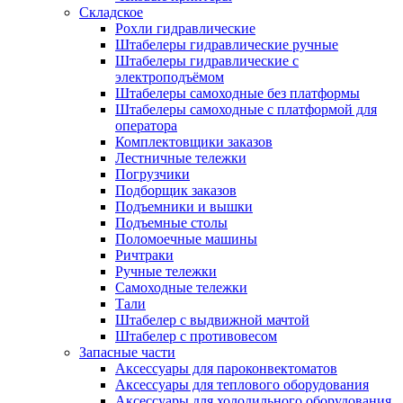
Складское
Рохли гидравлические
Штабелеры гидравлические ручные
Штабелеры гидравлические с
электроподъёмом
Штабелеры самоходные без платформы
Штабелеры самоходные с платформой для
оператора
Комплектовщики заказов
Лестничные тележки
Погрузчики
Подборщик заказов
Подъемники и вышки
Подъемные столы
Поломоечные машины
Ричтраки
Ручные тележки
Самоходные тележки
Тали
Штабелер с выдвижной мачтой
Штабелер с противовесом
Запасные части
Аксессуары для пароконвектоматов
Аксессуары для теплового оборудования
Аксессуары для холодильного оборудования