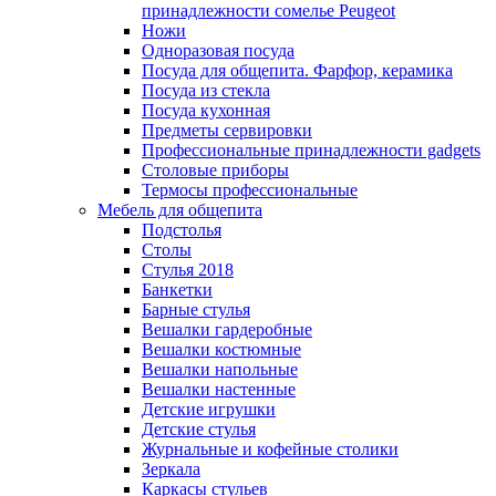
принадлежности сомелье Peugeot
Ножи
Одноразовая посуда
Посуда для общепита. Фарфор, керамика
Посуда из стекла
Посуда кухонная
Предметы сервировки
Профессиональные принадлежности gadgets
Столовые приборы
Термосы профессиональные
Мебель для общепита
Подстолья
Столы
Стулья 2018
Банкетки
Барные стулья
Вешалки гардеробные
Вешалки костюмные
Вешалки напольные
Вешалки настенные
Детские игрушки
Детские стулья
Журнальные и кофейные столики
Зеркала
Каркасы стульев