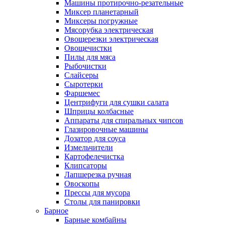
Машины протирочно-резательные
Миксер планетарный
Миксеры погружные
Мясорубка электрическая
Овощерезки электрическая
Овощечистки
Пилы для мяса
Рыбочистки
Слайсеры
Сыротерки
Фаршемес
Центрифуги для сушки салата
Шприцы колбасные
Аппараты для спиральных чипсов
Глазировочные машины
Дозатор для соуса
Измельчители
Картофелечистка
Клипсаторы
Лапшерезка ручная
Овоскопы
Прессы для мусора
Столы для панировки
Барное
Барные комбайны