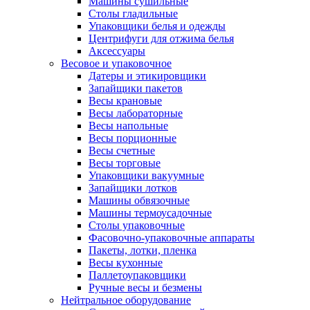
Машины сушильные
Столы гладильные
Упаковщики белья и одежды
Центрифуги для отжима белья
Аксессуары
Весовое и упаковочное
Датеры и этикировщики
Запайщики пакетов
Весы крановые
Весы лабораторные
Весы напольные
Весы порционные
Весы счетные
Весы торговые
Упаковщики вакуумные
Запайщики лотков
Машины обвязочные
Машины термоусадочные
Столы упаковочные
Фасовочно-упаковочные аппараты
Пакеты, лотки, пленка
Весы кухонные
Паллетоупаковщики
Ручные весы и безмены
Нейтральное оборудование