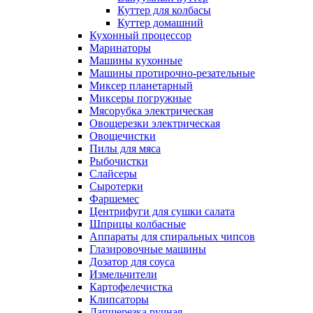
Куттер для колбасы
Куттер домашний
Кухонный процессор
Маринаторы
Машины кухонные
Машины протирочно-резательные
Миксер планетарный
Миксеры погружные
Мясорубка электрическая
Овощерезки электрическая
Овощечистки
Пилы для мяса
Рыбочистки
Слайсеры
Сыротерки
Фаршемес
Центрифуги для сушки салата
Шприцы колбасные
Аппараты для спиральных чипсов
Глазировочные машины
Дозатор для соуса
Измельчители
Картофелечистка
Клипсаторы
Лапшерезка ручная