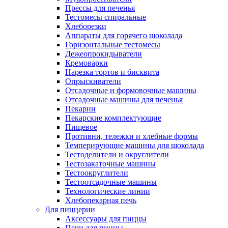
Прессы для печенья
Тестомесы спиральные
Хлеборезки
Аппараты для горячего шоколада
Горизонтальные тестомесы
Дежеопрокидыватели
Кремоварки
Нарезка тортов и бисквита
Опрыскиватели
Отсадочные и формовочные машины
Отсадочные машины для печенья
Пекарни
Пекарские комплектующие
Пищевое
Противни, тележки и хлебные формы
Темперирующие машины для шоколада
Тестоделители и округлители
Тестозакаточные машины
Тестоокруглители
Тестоотсадочные машины
Технологические линии
Хлебопекарная печь
Для пиццерии
Аксессуары для пиццы
Печи для пиццы