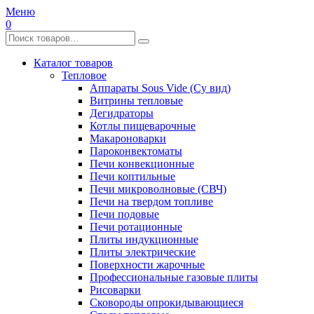
Меню
0
Каталог товаров
Тепловое
Аппараты Sous Vide (Су вид)
Витрины тепловые
Дегидраторы
Котлы пищеварочные
Макароноварки
Пароконвектоматы
Печи конвекционные
Печи коптильные
Печи микроволновые (СВЧ)
Печи на твердом топливе
Печи подовые
Печи ротационные
Плиты индукционные
Плиты электрические
Поверхности жарочные
Профессиональные газовые плиты
Рисоварки
Сковороды опрокидывающиеся