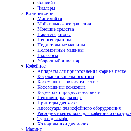
Фанкойлы
Чиллеры
Клининговое
Минимойки
Мойки высокого давления
Моющие средства
Парогенераторы
Пеногенераторы
Подметальные машины
Поломоечные машины
Пылесосы
Уборочный инвентарь
Кофейное
Аппараты для приготовления кофе на песке
Кофеварки капельного типа
Кофемашины автоматические
Кофемашины рожковые
Кофемолки профессиональные
Перколяторы для кофе
Принтеры для кофе
Аксессуары для кофейного оборудования
Расходные материалы для кофейного оборудо
Турки для кофе
Холодильники для молока
Мармит