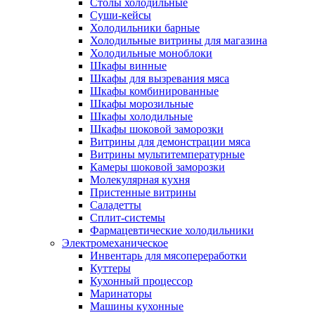
Столы холодильные
Суши-кейсы
Холодильники барные
Холодильные витрины для магазина
Холодильные моноблоки
Шкафы винные
Шкафы для вызревания мяса
Шкафы комбинированные
Шкафы морозильные
Шкафы холодильные
Шкафы шоковой заморозки
Витрины для демонстрации мяса
Витрины мультитемпературные
Камеры шоковой заморозки
Молекулярная кухня
Пристенные витрины
Саладетты
Сплит-системы
Фармацевтические холодильники
Электромеханическое
Инвентарь для мясопереработки
Куттеры
Кухонный процессор
Маринаторы
Машины кухонные