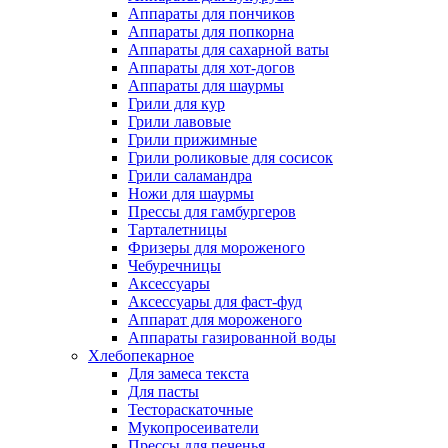
Аппараты для пончиков
Аппараты для попкорна
Аппараты для сахарной ваты
Аппараты для хот-догов
Аппараты для шаурмы
Грили для кур
Грили лавовые
Грили прижимные
Грили роликовые для сосисок
Грили саламандра
Ножи для шаурмы
Прессы для гамбургеров
Тарталетницы
Фризеры для мороженого
Чебуречницы
Аксессуары
Аксессуары для фаст-фуд
Аппарат для мороженого
Аппараты газированной воды
Хлебопекарное
Для замеса текста
Для пасты
Тестораскаточные
Мукопросеиватели
Прессы для печенья