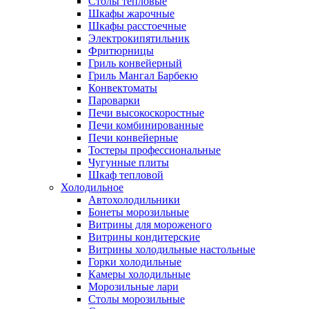
Столы тепловые
Шкафы жарочные
Шкафы расстоечные
Электрокипятильник
Фритюрницы
Гриль конвейерный
Гриль Мангал Барбекю
Конвектоматы
Пароварки
Печи высокоскоростные
Печи комбинированные
Печи конвейерные
Тостеры профессиональные
Чугунные плиты
Шкаф тепловой
Холодильное
Автохолодильники
Бонеты морозильные
Витрины для мороженого
Витрины кондитерские
Витрины холодильные настольные
Горки холодильные
Камеры холодильные
Морозильные лари
Столы морозильные