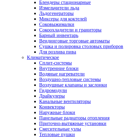
Блендеры стационарные
Измельчители льда
Льдогенераторы
Миксеры для коктелей
Соковыжималки
Сокоохладители и граниторы
Барный инвентарь
Вендинговые торговые автоматы
Сушка и полировка столовых приборов
Для розлива пива
Климатическое
Сплит-системы
Внутренние блоки
Водяные нагреватели
Воздушно-тепловые системы
Воздушные клапаны и заслонки
Гидромодули
Драйкулеры
Канальные вентиляторы
Конвекторы
Наружные блоки
Панельные радиаторы отопления
Приточно-вытяжные установки
Смесительные узлы
Тепловые пушки