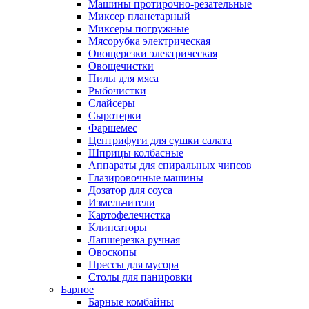
Машины протирочно-резательные
Миксер планетарный
Миксеры погружные
Мясорубка электрическая
Овощерезки электрическая
Овощечистки
Пилы для мяса
Рыбочистки
Слайсеры
Сыротерки
Фаршемес
Центрифуги для сушки салата
Шприцы колбасные
Аппараты для спиральных чипсов
Глазировочные машины
Дозатор для соуса
Измельчители
Картофелечистка
Клипсаторы
Лапшерезка ручная
Овоскопы
Прессы для мусора
Столы для панировки
Барное
Барные комбайны