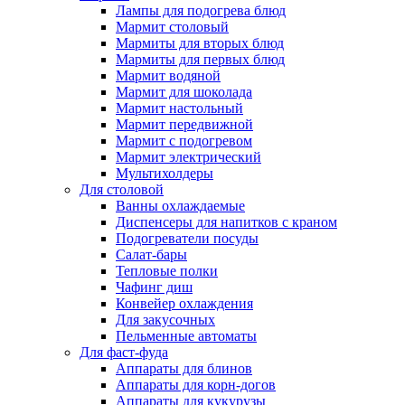
Лампы для подогрева блюд
Мармит столовый
Мармиты для вторых блюд
Мармиты для первых блюд
Мармит водяной
Мармит для шоколада
Мармит настольный
Мармит передвижной
Мармит с подогревом
Мармит электрический
Мультихолдеры
Для столовой
Ванны охлаждаемые
Диспенсеры для напитков с краном
Подогреватели посуды
Салат-бары
Тепловые полки
Чафинг диш
Конвейер охлаждения
Для закусочных
Пельменные автоматы
Для фаст-фуда
Аппараты для блинов
Аппараты для корн-догов
Аппараты для кукурузы