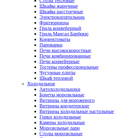
Столы тепловые
Шкафы жарочные
Шкафы расстоечные
Электрокипятильник
Фритюрницы
Гриль конвейерный
Гриль Мангал Барбекю
Конвектоматы
Пароварки
Печи высокоскоростные
Печи комбинированные
Печи конвейерные
Тостеры профессиональные
Чугунные плиты
Шкаф тепловой
Холодильное
Автохолодильники
Бонеты морозильные
Витрины для мороженого
Витрины кондитерские
Витрины холодильные настольные
Горки холодильные
Камеры холодильные
Морозильные лари
Столы морозильные