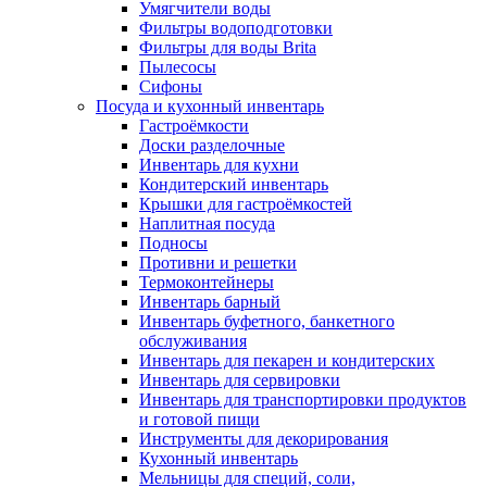
Умягчители воды
Фильтры водоподготовки
Фильтры для воды Brita
Пылесосы
Сифоны
Посуда и кухонный инвентарь
Гастроёмкости
Доски разделочные
Инвентарь для кухни
Кондитерский инвентарь
Крышки для гастроёмкостей
Наплитная посуда
Подносы
Противни и решетки
Термоконтейнеры
Инвентарь барный
Инвентарь буфетного, банкетного
обслуживания
Инвентарь для пекарен и кондитерских
Инвентарь для сервировки
Инвентарь для транспортировки продуктов
и готовой пищи
Инструменты для декорирования
Кухонный инвентарь
Мельницы для специй, соли,