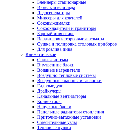
Блендеры стационарные
Измельчители льда
Льдогенераторы
Миксеры для коктелей
Соковыжималки
Сокоохладители и граниторы
Барный инвентарь
Вендинговые торговые автоматы
Сушка и полировка столовых приборов
Для розлива пива
Климатическое
Сплит-системы
Внутренние блоки
Водяные нагреватели
Воздушно-тепловые системы
Воздушные клапаны и заслонки
Гидромодули
Драйкулеры
Канальные вентиляторы
Конвекторы
Наружные блоки
Панельные радиаторы отопления
Приточно-вытяжные установки
Смесительные узлы
Тепловые пушки