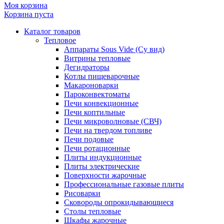
Моя корзина
Корзина пуста
Каталог товаров
Тепловое
Аппараты Sous Vide (Су вид)
Витрины тепловые
Дегидраторы
Котлы пищеварочные
Макароноварки
Пароконвектоматы
Печи конвекционные
Печи коптильные
Печи микроволновые (СВЧ)
Печи на твердом топливе
Печи подовые
Печи ротационные
Плиты индукционные
Плиты электрические
Поверхности жарочные
Профессиональные газовые плиты
Рисоварки
Сковороды опрокидывающиеся
Столы тепловые
Шкафы жарочные