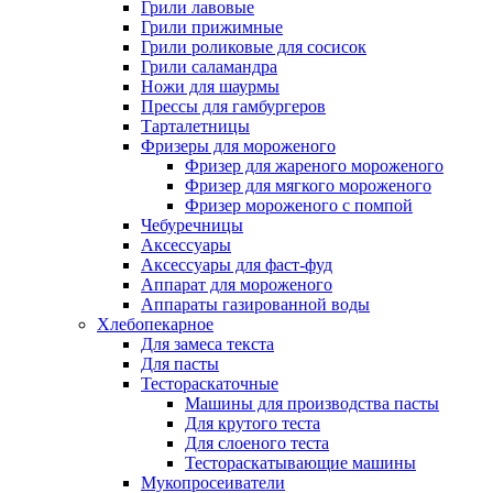
Грили лавовые
Грили прижимные
Грили роликовые для сосисок
Грили саламандра
Ножи для шаурмы
Прессы для гамбургеров
Тарталетницы
Фризеры для мороженого
Фризер для жареного мороженого
Фризер для мягкого мороженого
Фризер мороженого с помпой
Чебуречницы
Аксессуары
Аксессуары для фаст-фуд
Аппарат для мороженого
Аппараты газированной воды
Хлебопекарное
Для замеса текста
Для пасты
Тестораскаточные
Машины для производства пасты
Для крутого теста
Для слоеного теста
Тестораскатывающие машины
Мукопросеиватели