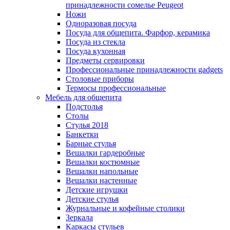
принадлежности сомелье Peugeot
Ножи
Одноразовая посуда
Посуда для общепита. Фарфор, керамика
Посуда из стекла
Посуда кухонная
Предметы сервировки
Профессиональные принадлежности gadgets
Столовые приборы
Термосы профессиональные
Мебель для общепита
Подстолья
Столы
Стулья 2018
Банкетки
Барные стулья
Вешалки гардеробные
Вешалки костюмные
Вешалки напольные
Вешалки настенные
Детские игрушки
Детские стулья
Журнальные и кофейные столики
Зеркала
Каркасы стульев