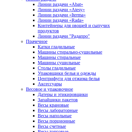
Линии раздачи «Abat»
Линии раздачи «Atesy»
Линии раздачи «Iterma»
Линии раздачи «Rada»
Контейнеры для овощей и сыпучих
продуктов
Линии раздачи "Радапро"
Прачечное
Катки гладильные
Машины стирально-сушильные
Машины стиральные
Машины сушильные
Столы гладильные
Упаковщики белья и одежды
Центрифуги для отжима белья
Аксессуары
Весовое и упаковочное
Датеры и этикировщики
Запайщики пакетов
Весы крановые
Весы лабораторные
Весы напольные
Весы порционные
Весы счетные
Весы торговые