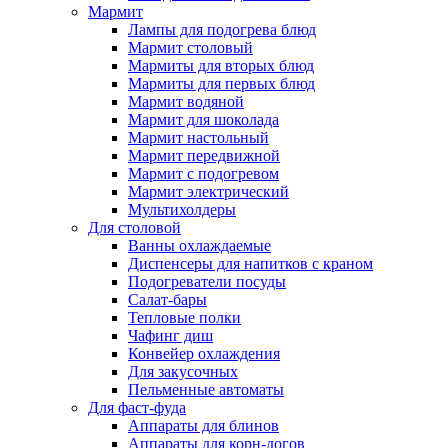
Мармит
Лампы для подогрева блюд
Мармит столовый
Мармиты для вторых блюд
Мармиты для первых блюд
Мармит водяной
Мармит для шоколада
Мармит настольный
Мармит передвижной
Мармит с подогревом
Мармит электрический
Мультихолдеры
Для столовой
Ванны охлаждаемые
Диспенсеры для напитков с краном
Подогреватели посуды
Салат-бары
Тепловые полки
Чафинг диш
Конвейер охлаждения
Для закусочных
Пельменные автоматы
Для фаст-фуда
Аппараты для блинов
Аппараты для корн-догов