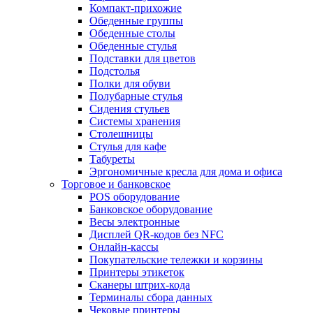
Компакт-прихожие
Обеденные группы
Обеденные столы
Обеденные стулья
Подставки для цветов
Подстолья
Полки для обуви
Полубарные стулья
Сидения стульев
Системы хранения
Столешницы
Стулья для кафе
Табуреты
Эргономичные кресла для дома и офиса
Торговое и банковское
POS оборудование
Банковское оборудование
Весы электронные
Дисплей QR-кодов без NFC
Онлайн-кассы
Покупательские тележки и корзины
Принтеры этикеток
Сканеры штрих-кода
Терминалы сбора данных
Чековые принтеры