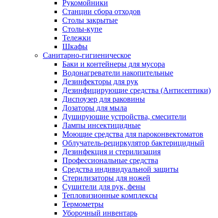
Рукомойники
Станции сбора отходов
Столы закрытые
Столы-купе
Тележки
Шкафы
Санитарно-гигиеническое
Баки и контейнеры для мусора
Водонагреватели накопительные
Дезинфекторы для рук
Дезинфицирующие средства (Антисептики)
Диспоузер для раковины
Дозаторы для мыла
Душирующие устройства, смесители
Лампы инсектицидные
Моющие средства для пароконвектоматов
Облучатель-рециркулятор бактерицидный
Дезинфекция и стерилизация
Профессиональные средства
Средства индивидуальной защиты
Стерилизаторы для ножей
Сушители для рук, фены
Тепловизионные комплексы
Термометры
Уборочный инвентарь