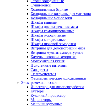
Столы холодильные
Суши-кейсы
Холодильники барные
Холодильные витрины для магазина
Холодильные моноблоки
Шкафы винные
Шкафы для вызревания мяса
Шкафы комбинированные
Шкафы морозильные
Шкафы холодильные
Шкафы шоковой заморозки
Витрины для демонстрации мяса
Витрины мультитемпературные
Камеры шоковой заморозки
Молекулярная кухня
Пристенные витрины
Саладетты
Сплит-системы
Фармацевтические холодильники
Электромеханическое
Инвентарь для мясопереработки
Куттеры
Кухонный процессор
Маринаторы
Машины кухонные