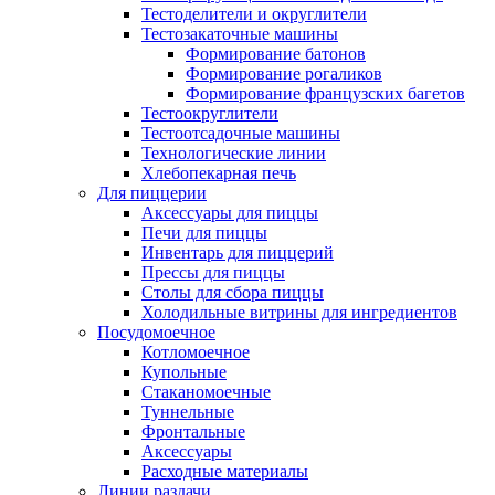
Тестоделители и округлители
Тестозакаточные машины
Формирование батонов
Формирование рогаликов
Формирование французских багетов
Тестоокруглители
Тестоотсадочные машины
Технологические линии
Хлебопекарная печь
Для пиццерии
Аксессуары для пиццы
Печи для пиццы
Инвентарь для пиццерий
Прессы для пиццы
Столы для сбора пиццы
Холодильные витрины для ингредиентов
Посудомоечное
Котломоечное
Купольные
Стаканомоечные
Туннельные
Фронтальные
Аксессуары
Расходные материалы
Линии раздачи