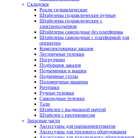
Складское
Рохли гидравлические
Штабелеры гидравлические ручные
Штабелеры гидравлические с
электроподъёмом
Штабелеры самоходные без платформы
Штабелеры самоходные с платформой для
оператора
Комплектовщики заказов
Лестничные тележки
Погрузчики
Подборщик заказов
Подъемники и вышки
Подъемные столы
Поломоечные машины
Ричтраки
Ручные тележки
Самоходные тележки
Тали
Штабелер с выдвижной мачтой
Штабелер с противовесом
Запасные части
Аксессуары для пароконвектоматов
Аксессуары для теплового оборудования
Аксессуары для холодильного оборудования