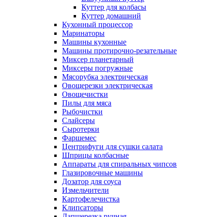
Куттер для колбасы
Куттер домашний
Кухонный процессор
Маринаторы
Машины кухонные
Машины протирочно-резательные
Миксер планетарный
Миксеры погружные
Мясорубка электрическая
Овощерезки электрическая
Овощечистки
Пилы для мяса
Рыбочистки
Слайсеры
Сыротерки
Фаршемес
Центрифуги для сушки салата
Шприцы колбасные
Аппараты для спиральных чипсов
Глазировочные машины
Дозатор для соуса
Измельчители
Картофелечистка
Клипсаторы
Лапшерезка ручная