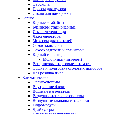
Овоскопы
Прессы для мусора
Столы для панировки
Барное
Барные комбайны
Блендеры стационарные
Измельчители льда
Льдогенераторы
Миксеры для коктелей
Соковыжималки
Сокоохладители и граниторы
Барный инвентарь
Молочники (питчеры)
Вендинговые торговые автоматы
Сушка и полировка столовых приборов
Для розлива пива
Климатическое
Сплит-системы
Внутренние блоки
Водяные нагреватели
Воздушно-тепловые системы
Воздушные клапаны и заслонки
Гидромодули
Драйкулеры