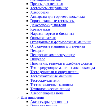
Прессы для печенья
Тестомесы спиральные
Хлеборезки
Аппараты для горячего шоколада
Горизонтальные тестомесы
Дежеопрокидыватели
Кремоварки
Нарезка тортов и бисквита
Опрыскиватели
Отсадочные и формовочные машины
Отсадочные машины для печенья
Пекарни
Пекарские комплектующие
Пищевое
Противни, тележки и хлебные формы
Темперирующие машины для шоколада
Тестоделители и округлители
Тестозакаточные машины
Тестоокруглители
Тестоотсадочные машины
Технологические линии
Хлебопекарная печь
Для пиццерии
Аксессуары для пиццы
Печи для пиццы