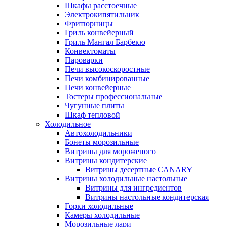
Шкафы расстоечные
Электрокипятильник
Фритюрницы
Гриль конвейерный
Гриль Мангал Барбекю
Конвектоматы
Пароварки
Печи высокоскоростные
Печи комбинированные
Печи конвейерные
Тостеры профессиональные
Чугунные плиты
Шкаф тепловой
Холодильное
Автохолодильники
Бонеты морозильные
Витрины для мороженого
Витрины кондитерские
Витрины десертные CANARY
Витрины холодильные настольные
Витрины для ингредиентов
Витрины настольные кондитерская
Горки холодильные
Камеры холодильные
Морозильные лари