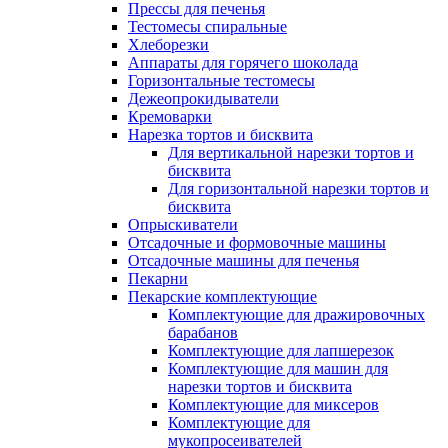
Прессы для печенья
Тестомесы спиральные
Хлеборезки
Аппараты для горячего шоколада
Горизонтальные тестомесы
Дежеопрокидыватели
Кремоварки
Нарезка тортов и бисквита
Для вертикальной нарезки тортов и
бисквита
Для горизонтальной нарезки тортов и
бисквита
Опрыскиватели
Отсадочные и формовочные машины
Отсадочные машины для печенья
Пекарни
Пекарские комплектующие
Комплектующие для дражировочных
барабанов
Комплектующие для лапшерезок
Комплектующие для машин для
нарезки тортов и бисквита
Комплектующие для миксеров
Комплектующие для
мукопросеивателей