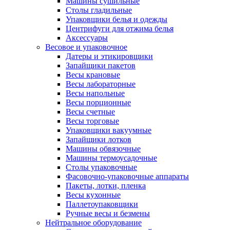
Машины сушильные
Столы гладильные
Упаковщики белья и одежды
Центрифуги для отжима белья
Аксессуары
Весовое и упаковочное
Датеры и этикировщики
Запайщики пакетов
Весы крановые
Весы лабораторные
Весы напольные
Весы порционные
Весы счетные
Весы торговые
Упаковщики вакуумные
Запайщики лотков
Машины обвязочные
Машины термоусадочные
Столы упаковочные
Фасовочно-упаковочные аппараты
Пакеты, лотки, пленка
Весы кухонные
Паллетоупаковщики
Ручные весы и безмены
Нейтральное оборудование