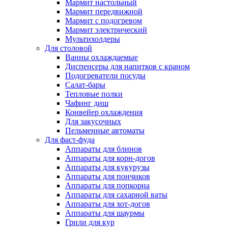
Мармит настольный
Мармит передвижной
Мармит с подогревом
Мармит электрический
Мультихолдеры
Для столовой
Ванны охлаждаемые
Диспенсеры для напитков с краном
Подогреватели посуды
Салат-бары
Тепловые полки
Чафинг диш
Конвейер охлаждения
Для закусочных
Пельменные автоматы
Для фаст-фуда
Аппараты для блинов
Аппараты для корн-догов
Аппараты для кукурузы
Аппараты для пончиков
Аппараты для попкорна
Аппараты для сахарной ваты
Аппараты для хот-догов
Аппараты для шаурмы
Грили для кур