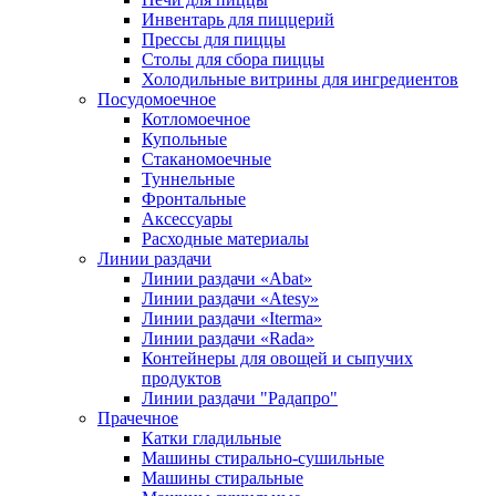
Инвентарь для пиццерий
Прессы для пиццы
Столы для сбора пиццы
Холодильные витрины для ингредиентов
Посудомоечное
Котломоечное
Купольные
Стаканомоечные
Туннельные
Фронтальные
Аксессуары
Расходные материалы
Линии раздачи
Линии раздачи «Abat»
Линии раздачи «Atesy»
Линии раздачи «Iterma»
Линии раздачи «Rada»
Контейнеры для овощей и сыпучих
продуктов
Линии раздачи "Радапро"
Прачечное
Катки гладильные
Машины стирально-сушильные
Машины стиральные