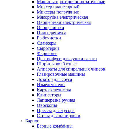
Машины протирочно-резательные
Миксер планетарный
Миксеры погружные
Мясорубка электрическая
Овощерезки электрическая
Овощечистки
Пилы для мяса
Рыбочистки
Слайсеры
Сыротерки
Фаршемес
Центрифуги для сушки салата
Шприцы колбасные
Аппараты для спиральных чипсов
Глазировочные машины
Дозатор для соуса
Измельчители
Картофелечистка
Клипсаторы
Лапшерезка ручная
Овоскопы
Прессы для мусора
Столы для панировки
Барное
Барные комбайны