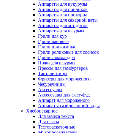
Аппараты для кукурузы
Аппараты для пончиков
Аппараты для попкорна
Аппараты для сахарной ваты
Аппараты для хот-догов
Аппараты для шаурмы
Грили для кур
Грили лавовые
Грили прижимные
Грили роликовые для сосисок
Грили саламандра
Ножи для шаурмы
Прессы для гамбургеров
Тарталетницы
Фризеры для мороженого
Чебуречницы
Аксессуары
Аксессуары для фаст-фуд
Аппарат для мороженого
Аппараты газированной воды
Хлебопекарное
Для замеса текста
Для пасты
Тестораскаточные
Мукопросеиватели