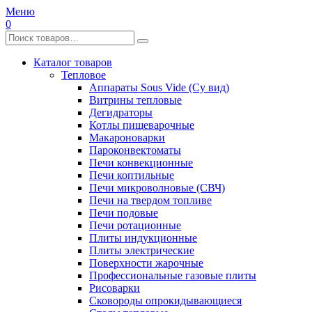
Меню
0
Каталог товаров
Тепловое
Аппараты Sous Vide (Су вид)
Витрины тепловые
Дегидраторы
Котлы пищеварочные
Макароноварки
Пароконвектоматы
Печи конвекционные
Печи коптильные
Печи микроволновые (СВЧ)
Печи на твердом топливе
Печи подовые
Печи ротационные
Плиты индукционные
Плиты электрические
Поверхности жарочные
Профессиональные газовые плиты
Рисоварки
Сковороды опрокидывающиеся