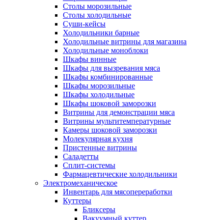
Столы морозильные
Столы холодильные
Суши-кейсы
Холодильники барные
Холодильные витрины для магазина
Холодильные моноблоки
Шкафы винные
Шкафы для вызревания мяса
Шкафы комбинированные
Шкафы морозильные
Шкафы холодильные
Шкафы шоковой заморозки
Витрины для демонстрации мяса
Витрины мультитемпературные
Камеры шоковой заморозки
Молекулярная кухня
Пристенные витрины
Саладетты
Сплит-системы
Фармацевтические холодильники
Электромеханическое
Инвентарь для мясопереработки
Куттеры
Бликсеры
Вакуумный куттер