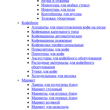
Ведра и отжимы
Инвентарь для мойки стекол
Инвентарь для пола
Контейнеры для мусора
Тележки уборочные
Кофейное
Аппараты для приготовления кофе на песке
Кофеварки капельного типа
Кофемашины автоматические
Кофемашины рожковые
Кофемолки профессиональные
Перколяторы для кофе
Принтеры для кофе
Аксессуары для кофейного оборудования
Расходные материалы для кофейного
оборудования
Турки для кофе
Холодильники для молока
Мармит
Лампы для подогрева блюд
Мармит столовый
Мармиты для вторых блюд
Мармиты для первых блюд
Мармит водяной
Мармит для шоколада