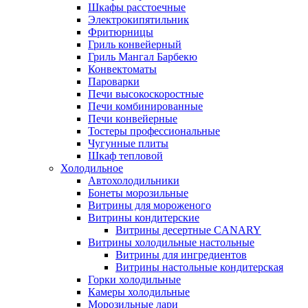
Шкафы расстоечные
Электрокипятильник
Фритюрницы
Гриль конвейерный
Гриль Мангал Барбекю
Конвектоматы
Пароварки
Печи высокоскоростные
Печи комбинированные
Печи конвейерные
Тостеры профессиональные
Чугунные плиты
Шкаф тепловой
Холодильное
Автохолодильники
Бонеты морозильные
Витрины для мороженого
Витрины кондитерские
Витрины десертные CANARY
Витрины холодильные настольные
Витрины для ингредиентов
Витрины настольные кондитерская
Горки холодильные
Камеры холодильные
Морозильные лари