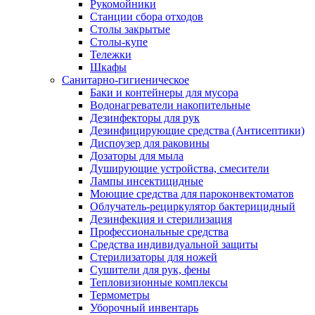
Рукомойники
Станции сбора отходов
Столы закрытые
Столы-купе
Тележки
Шкафы
Санитарно-гигиеническое
Баки и контейнеры для мусора
Водонагреватели накопительные
Дезинфекторы для рук
Дезинфицирующие средства (Антисептики)
Диспоузер для раковины
Дозаторы для мыла
Душирующие устройства, смесители
Лампы инсектицидные
Моющие средства для пароконвектоматов
Облучатель-рециркулятор бактерицидный
Дезинфекция и стерилизация
Профессиональные средства
Средства индивидуальной защиты
Стерилизаторы для ножей
Сушители для рук, фены
Тепловизионные комплексы
Термометры
Уборочный инвентарь