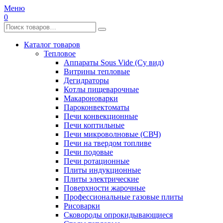
Меню
0
Каталог товаров
Тепловое
Аппараты Sous Vide (Су вид)
Витрины тепловые
Дегидраторы
Котлы пищеварочные
Макароноварки
Пароконвектоматы
Печи конвекционные
Печи коптильные
Печи микроволновые (СВЧ)
Печи на твердом топливе
Печи подовые
Печи ротационные
Плиты индукционные
Плиты электрические
Поверхности жарочные
Профессиональные газовые плиты
Рисоварки
Сковороды опрокидывающиеся