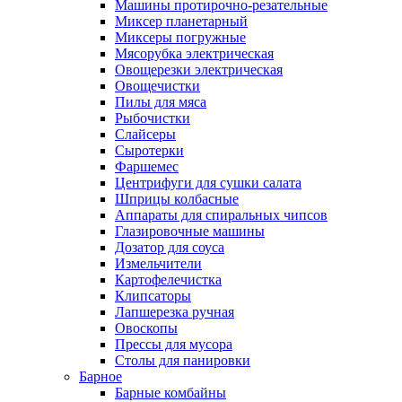
Машины протирочно-резательные
Миксер планетарный
Миксеры погружные
Мясорубка электрическая
Овощерезки электрическая
Овощечистки
Пилы для мяса
Рыбочистки
Слайсеры
Сыротерки
Фаршемес
Центрифуги для сушки салата
Шприцы колбасные
Аппараты для спиральных чипсов
Глазировочные машины
Дозатор для соуса
Измельчители
Картофелечистка
Клипсаторы
Лапшерезка ручная
Овоскопы
Прессы для мусора
Столы для панировки
Барное
Барные комбайны