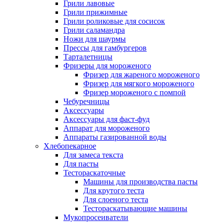
Грили лавовые
Грили прижимные
Грили роликовые для сосисок
Грили саламандра
Ножи для шаурмы
Прессы для гамбургеров
Тарталетницы
Фризеры для мороженого
Фризер для жареного мороженого
Фризер для мягкого мороженого
Фризер мороженого с помпой
Чебуречницы
Аксессуары
Аксессуары для фаст-фуд
Аппарат для мороженого
Аппараты газированной воды
Хлебопекарное
Для замеса текста
Для пасты
Тестораскаточные
Машины для производства пасты
Для крутого теста
Для слоеного теста
Тестораскатывающие машины
Мукопросеиватели