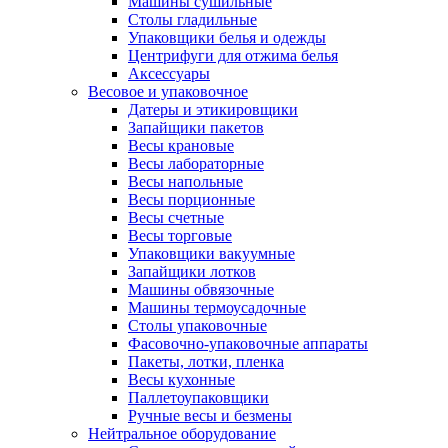
Машины сушильные
Столы гладильные
Упаковщики белья и одежды
Центрифуги для отжима белья
Аксессуары
Весовое и упаковочное
Датеры и этикировщики
Запайщики пакетов
Весы крановые
Весы лабораторные
Весы напольные
Весы порционные
Весы счетные
Весы торговые
Упаковщики вакуумные
Запайщики лотков
Машины обвязочные
Машины термоусадочные
Столы упаковочные
Фасовочно-упаковочные аппараты
Пакеты, лотки, пленка
Весы кухонные
Паллетоупаковщики
Ручные весы и безмены
Нейтральное оборудование