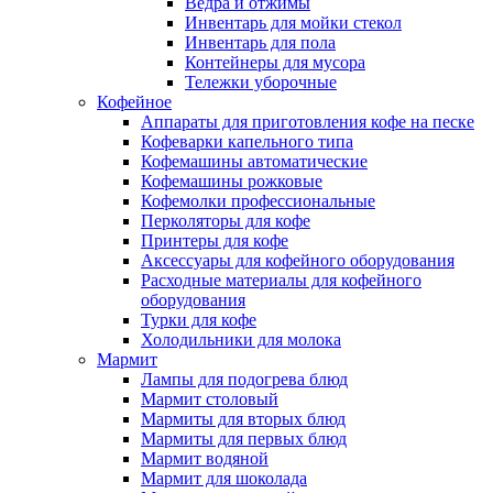
Ведра и отжимы
Инвентарь для мойки стекол
Инвентарь для пола
Контейнеры для мусора
Тележки уборочные
Кофейное
Аппараты для приготовления кофе на песке
Кофеварки капельного типа
Кофемашины автоматические
Кофемашины рожковые
Кофемолки профессиональные
Перколяторы для кофе
Принтеры для кофе
Аксессуары для кофейного оборудования
Расходные материалы для кофейного
оборудования
Турки для кофе
Холодильники для молока
Мармит
Лампы для подогрева блюд
Мармит столовый
Мармиты для вторых блюд
Мармиты для первых блюд
Мармит водяной
Мармит для шоколада