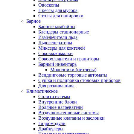
Овоскопы
Прессы для мусора
Столы для панировки
Барное
Барные комбайны
Блендеры стационарные
Измельчители льда
Льдогенераторы
Миксеры для коктелей
Соковыжималки
Сокоохладители и граниторы
Барный инвентарь
Молочники (питчеры)
Вендинговые торговые автоматы
Сушка и полировка столовых приборов
Для розлива пива
Климатическое
Сплит-системы
Внутренние блоки
Водяные нагреватели
Воздушно-тепловые системы
Воздушные клапаны и заслонки
Гидромодули
Драйкулеры