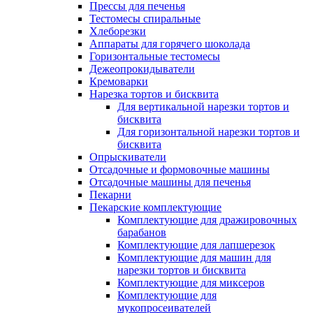
Прессы для печенья
Тестомесы спиральные
Хлеборезки
Аппараты для горячего шоколада
Горизонтальные тестомесы
Дежеопрокидыватели
Кремоварки
Нарезка тортов и бисквита
Для вертикальной нарезки тортов и
бисквита
Для горизонтальной нарезки тортов и
бисквита
Опрыскиватели
Отсадочные и формовочные машины
Отсадочные машины для печенья
Пекарни
Пекарские комплектующие
Комплектующие для дражировочных
барабанов
Комплектующие для лапшерезок
Комплектующие для машин для
нарезки тортов и бисквита
Комплектующие для миксеров
Комплектующие для
мукопросеивателей