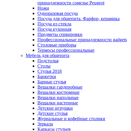
принадлежности сомелье Peugeot
Ножи
Одноразовая посуда
Посуда для общепита. Фарфор, керамика
Посуда из стекла
Посуда кухонная
Предметы сервировки
Профессиональные принадлежности gadgets
Столовые приборы
Термосы профессиональные
Мебель для общепита
Подстолья
Столы
Стулья 2018
Банкетки
Барные стулья
Вешалки гардеробные
Вешалки костюмные
Вешалки напольные
Вешалки настенные
Детские игрушки
Детские стулья
Журнальные и кофейные столики
Зеркала
Каркасы стульев