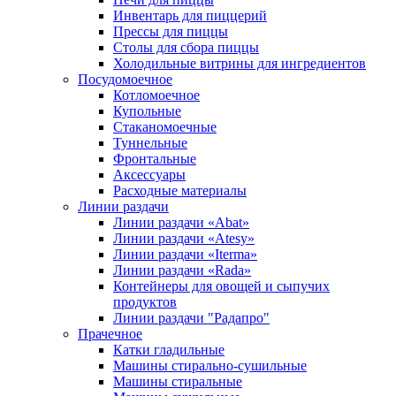
Инвентарь для пиццерий
Прессы для пиццы
Столы для сбора пиццы
Холодильные витрины для ингредиентов
Посудомоечное
Котломоечное
Купольные
Стаканомоечные
Туннельные
Фронтальные
Аксессуары
Расходные материалы
Линии раздачи
Линии раздачи «Abat»
Линии раздачи «Atesy»
Линии раздачи «Iterma»
Линии раздачи «Rada»
Контейнеры для овощей и сыпучих
продуктов
Линии раздачи "Радапро"
Прачечное
Катки гладильные
Машины стирально-сушильные
Машины стиральные