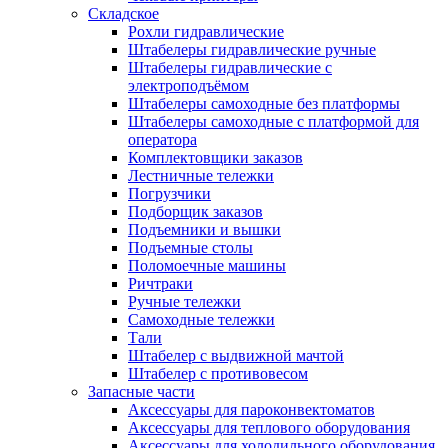
Складское
Рохли гидравлические
Штабелеры гидравлические ручные
Штабелеры гидравлические с
электроподъёмом
Штабелеры самоходные без платформы
Штабелеры самоходные с платформой для
оператора
Комплектовщики заказов
Лестничные тележки
Погрузчики
Подборщик заказов
Подъемники и вышки
Подъемные столы
Поломоечные машины
Ричтраки
Ручные тележки
Самоходные тележки
Тали
Штабелер с выдвижной мачтой
Штабелер с противовесом
Запасные части
Аксессуары для пароконвектоматов
Аксессуары для теплового оборудования
Аксессуары для холодильного оборудования