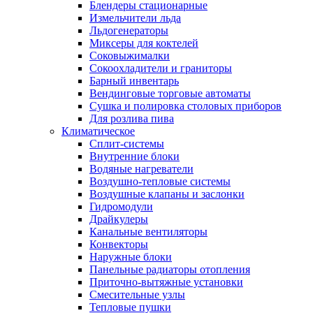
Блендеры стационарные
Измельчители льда
Льдогенераторы
Миксеры для коктелей
Соковыжималки
Сокоохладители и граниторы
Барный инвентарь
Вендинговые торговые автоматы
Сушка и полировка столовых приборов
Для розлива пива
Климатическое
Сплит-системы
Внутренние блоки
Водяные нагреватели
Воздушно-тепловые системы
Воздушные клапаны и заслонки
Гидромодули
Драйкулеры
Канальные вентиляторы
Конвекторы
Наружные блоки
Панельные радиаторы отопления
Приточно-вытяжные установки
Смесительные узлы
Тепловые пушки