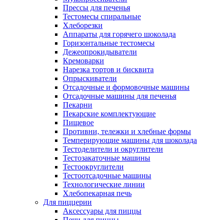
Прессы для печенья
Тестомесы спиральные
Хлеборезки
Аппараты для горячего шоколада
Горизонтальные тестомесы
Дежеопрокидыватели
Кремоварки
Нарезка тортов и бисквита
Опрыскиватели
Отсадочные и формовочные машины
Отсадочные машины для печенья
Пекарни
Пекарские комплектующие
Пищевое
Противни, тележки и хлебные формы
Темперирующие машины для шоколада
Тестоделители и округлители
Тестозакаточные машины
Тестоокруглители
Тестоотсадочные машины
Технологические линии
Хлебопекарная печь
Для пиццерии
Аксессуары для пиццы
Печи для пиццы