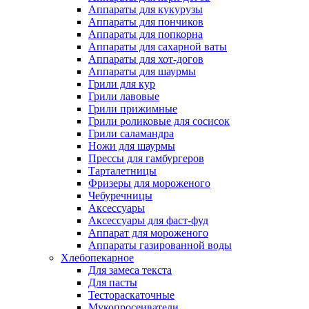
Аппараты для кукурузы
Аппараты для пончиков
Аппараты для попкорна
Аппараты для сахарной ваты
Аппараты для хот-догов
Аппараты для шаурмы
Грили для кур
Грили лавовые
Грили прижимные
Грили роликовые для сосисок
Грили саламандра
Ножи для шаурмы
Прессы для гамбургеров
Тарталетницы
Фризеры для мороженого
Чебуречницы
Аксессуары
Аксессуары для фаст-фуд
Аппарат для мороженого
Аппараты газированной воды
Хлебопекарное
Для замеса текста
Для пасты
Тестораскаточные
Мукопросеиватели