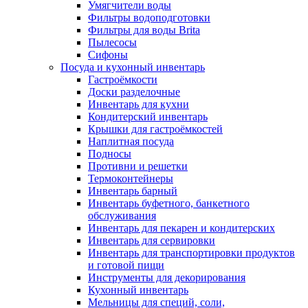
Умягчители воды
Фильтры водоподготовки
Фильтры для воды Brita
Пылесосы
Сифоны
Посуда и кухонный инвентарь
Гастроёмкости
Доски разделочные
Инвентарь для кухни
Кондитерский инвентарь
Крышки для гастроёмкостей
Наплитная посуда
Подносы
Противни и решетки
Термоконтейнеры
Инвентарь барный
Инвентарь буфетного, банкетного
обслуживания
Инвентарь для пекарен и кондитерских
Инвентарь для сервировки
Инвентарь для транспортировки продуктов
и готовой пищи
Инструменты для декорирования
Кухонный инвентарь
Мельницы для специй, соли,