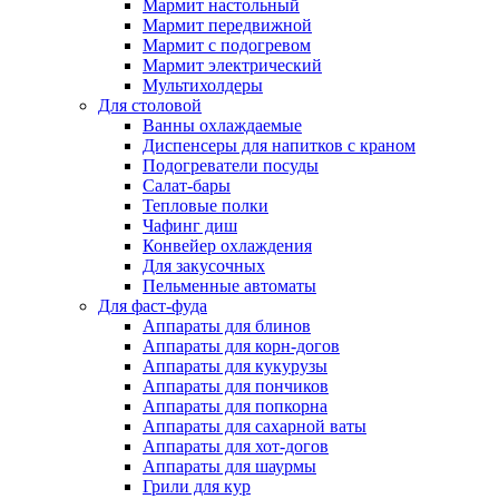
Мармит настольный
Мармит передвижной
Мармит с подогревом
Мармит электрический
Мультихолдеры
Для столовой
Ванны охлаждаемые
Диспенсеры для напитков с краном
Подогреватели посуды
Салат-бары
Тепловые полки
Чафинг диш
Конвейер охлаждения
Для закусочных
Пельменные автоматы
Для фаст-фуда
Аппараты для блинов
Аппараты для корн-догов
Аппараты для кукурузы
Аппараты для пончиков
Аппараты для попкорна
Аппараты для сахарной ваты
Аппараты для хот-догов
Аппараты для шаурмы
Грили для кур