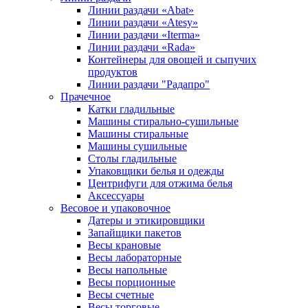
Линии раздачи «Abat»
Линии раздачи «Atesy»
Линии раздачи «Iterma»
Линии раздачи «Rada»
Контейнеры для овощей и сыпучих
продуктов
Линии раздачи "Радапро"
Прачечное
Катки гладильные
Машины стирально-сушильные
Машины стиральные
Машины сушильные
Столы гладильные
Упаковщики белья и одежды
Центрифуги для отжима белья
Аксессуары
Весовое и упаковочное
Датеры и этикировщики
Запайщики пакетов
Весы крановые
Весы лабораторные
Весы напольные
Весы порционные
Весы счетные
Весы торговые