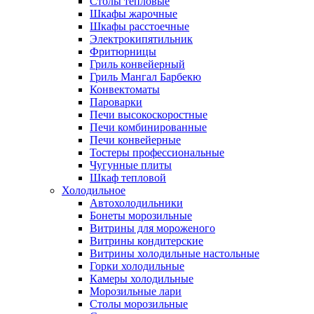
Столы тепловые
Шкафы жарочные
Шкафы расстоечные
Электрокипятильник
Фритюрницы
Гриль конвейерный
Гриль Мангал Барбекю
Конвектоматы
Пароварки
Печи высокоскоростные
Печи комбинированные
Печи конвейерные
Тостеры профессиональные
Чугунные плиты
Шкаф тепловой
Холодильное
Автохолодильники
Бонеты морозильные
Витрины для мороженого
Витрины кондитерские
Витрины холодильные настольные
Горки холодильные
Камеры холодильные
Морозильные лари
Столы морозильные