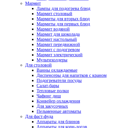
Мармит
Лампы для подогрева блюд
Мармит столовый
Мармиты для вторых блюд
Мармиты для первых блюд
Мармит водяной
Мармит для шоколада
Мармит настольный
Мармит передвижной
Мармит с подогревом
Мармит электрический
Мультихолдеры
Для столовой
Ванны охлаждаемые
Диспенсеры для напитков с краном
Подогреватели посуды
Салат-бары
Тепловые полки
Чафинг диш
Конвейер охлаждения
Для закусочных
Пельменные автоматы
Для фаст-фуда
Аппараты для блинов
Аппараты для корн-догов