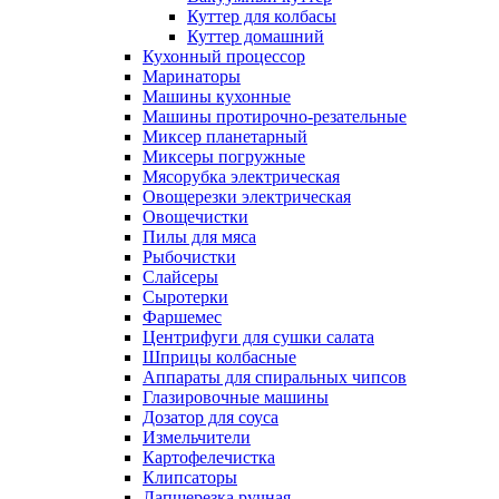
Куттер для колбасы
Куттер домашний
Кухонный процессор
Маринаторы
Машины кухонные
Машины протирочно-резательные
Миксер планетарный
Миксеры погружные
Мясорубка электрическая
Овощерезки электрическая
Овощечистки
Пилы для мяса
Рыбочистки
Слайсеры
Сыротерки
Фаршемес
Центрифуги для сушки салата
Шприцы колбасные
Аппараты для спиральных чипсов
Глазировочные машины
Дозатор для соуса
Измельчители
Картофелечистка
Клипсаторы
Лапшерезка ручная