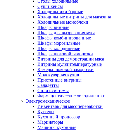
Столы холодильные
Суши-кейсы
Холодильники барные
Холодильные витрины для магазина
Холодильные моноблоки
Шкафы винные
Шкафы для вызревания мяса
Шкафы комбинированные
Шкафы морозильные
Шкафы холодильные
Шкафы шоковой заморозки
Витрины для демонстрации мяса
Витрины мультитемпературные
Камеры шоковой заморозки
Молекулярная кухня
Пристенные витрины
Саладетты
Сплит-системы
Фармацевтические холодильники
Электромеханическое
Инвентарь для мясопереработки
Куттеры
Кухонный процессор
Маринаторы
Машины кухонные