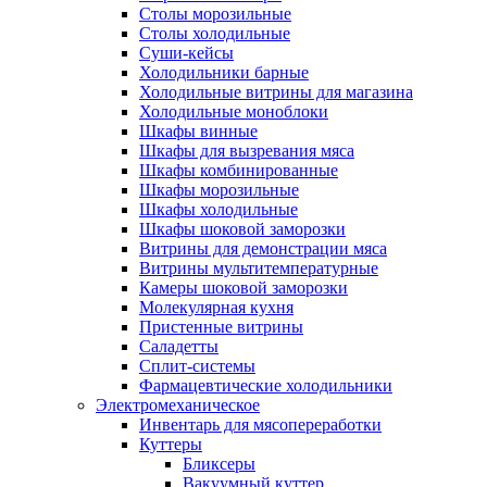
Столы морозильные
Столы холодильные
Суши-кейсы
Холодильники барные
Холодильные витрины для магазина
Холодильные моноблоки
Шкафы винные
Шкафы для вызревания мяса
Шкафы комбинированные
Шкафы морозильные
Шкафы холодильные
Шкафы шоковой заморозки
Витрины для демонстрации мяса
Витрины мультитемпературные
Камеры шоковой заморозки
Молекулярная кухня
Пристенные витрины
Саладетты
Сплит-системы
Фармацевтические холодильники
Электромеханическое
Инвентарь для мясопереработки
Куттеры
Бликсеры
Вакуумный куттер