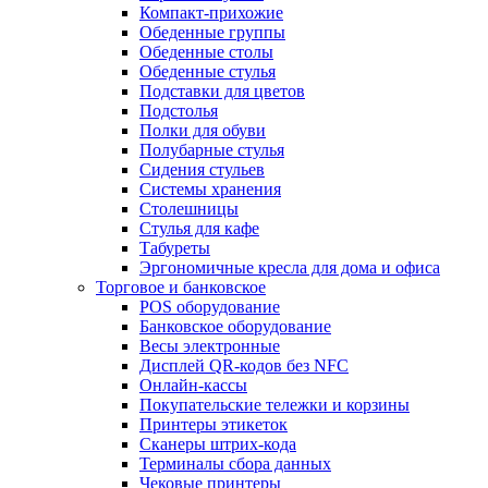
Компакт-прихожие
Обеденные группы
Обеденные столы
Обеденные стулья
Подставки для цветов
Подстолья
Полки для обуви
Полубарные стулья
Сидения стульев
Системы хранения
Столешницы
Стулья для кафе
Табуреты
Эргономичные кресла для дома и офиса
Торговое и банковское
POS оборудование
Банковское оборудование
Весы электронные
Дисплей QR-кодов без NFC
Онлайн-кассы
Покупательские тележки и корзины
Принтеры этикеток
Сканеры штрих-кода
Терминалы сбора данных
Чековые принтеры