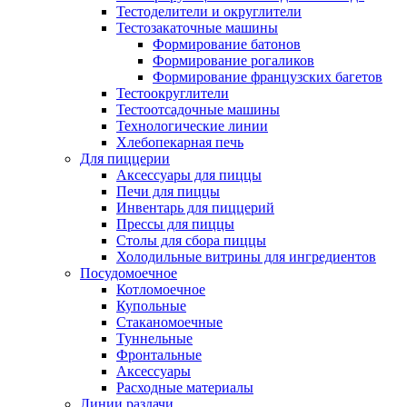
Тестоделители и округлители
Тестозакаточные машины
Формирование батонов
Формирование рогаликов
Формирование французских багетов
Тестоокруглители
Тестоотсадочные машины
Технологические линии
Хлебопекарная печь
Для пиццерии
Аксессуары для пиццы
Печи для пиццы
Инвентарь для пиццерий
Прессы для пиццы
Столы для сбора пиццы
Холодильные витрины для ингредиентов
Посудомоечное
Котломоечное
Купольные
Стаканомоечные
Туннельные
Фронтальные
Аксессуары
Расходные материалы
Линии раздачи