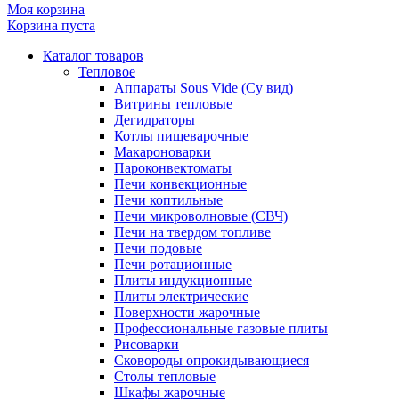
Моя корзина
Корзина пуста
Каталог товаров
Тепловое
Аппараты Sous Vide (Су вид)
Витрины тепловые
Дегидраторы
Котлы пищеварочные
Макароноварки
Пароконвектоматы
Печи конвекционные
Печи коптильные
Печи микроволновые (СВЧ)
Печи на твердом топливе
Печи подовые
Печи ротационные
Плиты индукционные
Плиты электрические
Поверхности жарочные
Профессиональные газовые плиты
Рисоварки
Сковороды опрокидывающиеся
Столы тепловые
Шкафы жарочные