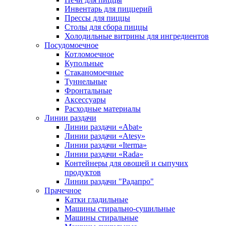
Инвентарь для пиццерий
Прессы для пиццы
Столы для сбора пиццы
Холодильные витрины для ингредиентов
Посудомоечное
Котломоечное
Купольные
Стаканомоечные
Туннельные
Фронтальные
Аксессуары
Расходные материалы
Линии раздачи
Линии раздачи «Abat»
Линии раздачи «Atesy»
Линии раздачи «Iterma»
Линии раздачи «Rada»
Контейнеры для овощей и сыпучих
продуктов
Линии раздачи "Радапро"
Прачечное
Катки гладильные
Машины стирально-сушильные
Машины стиральные