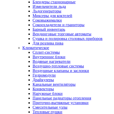
Блендеры стационарные
Измельчители льда
Льдогенераторы
Миксеры для коктелей
Соковыжималки
Сокоохладители и граниторы
Барный инвентарь
Вендинговые торговые автоматы
Сушка и полировка столовых приборов
Для розлива пива
Климатическое
Сплит-системы
Внутренние блоки
Водяные нагреватели
Воздушно-тепловые системы
Воздушные клапаны и заслонки
Гидромодули
Драйкулеры
Канальные вентиляторы
Конвекторы
Наружные блоки
Панельные радиаторы отопления
Приточно-вытяжные установки
Смесительные узлы
Тепловые пушки