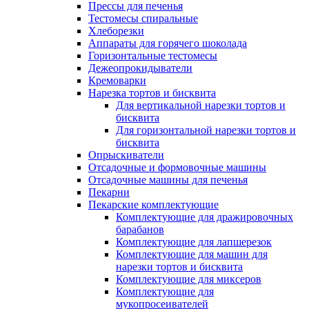
Прессы для печенья
Тестомесы спиральные
Хлеборезки
Аппараты для горячего шоколада
Горизонтальные тестомесы
Дежеопрокидыватели
Кремоварки
Нарезка тортов и бисквита
Для вертикальной нарезки тортов и
бисквита
Для горизонтальной нарезки тортов и
бисквита
Опрыскиватели
Отсадочные и формовочные машины
Отсадочные машины для печенья
Пекарни
Пекарские комплектующие
Комплектующие для дражировочных
барабанов
Комплектующие для лапшерезок
Комплектующие для машин для
нарезки тортов и бисквита
Комплектующие для миксеров
Комплектующие для
мукопросеивателей