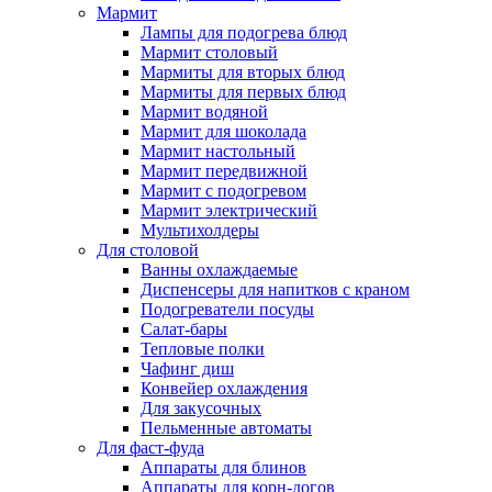
Мармит
Лампы для подогрева блюд
Мармит столовый
Мармиты для вторых блюд
Мармиты для первых блюд
Мармит водяной
Мармит для шоколада
Мармит настольный
Мармит передвижной
Мармит с подогревом
Мармит электрический
Мультихолдеры
Для столовой
Ванны охлаждаемые
Диспенсеры для напитков с краном
Подогреватели посуды
Салат-бары
Тепловые полки
Чафинг диш
Конвейер охлаждения
Для закусочных
Пельменные автоматы
Для фаст-фуда
Аппараты для блинов
Аппараты для корн-догов