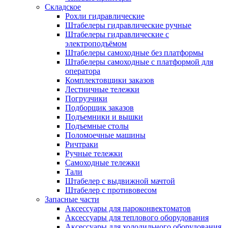
Складское
Рохли гидравлические
Штабелеры гидравлические ручные
Штабелеры гидравлические с
электроподъёмом
Штабелеры самоходные без платформы
Штабелеры самоходные с платформой для
оператора
Комплектовщики заказов
Лестничные тележки
Погрузчики
Подборщик заказов
Подъемники и вышки
Подъемные столы
Поломоечные машины
Ричтраки
Ручные тележки
Самоходные тележки
Тали
Штабелер с выдвижной мачтой
Штабелер с противовесом
Запасные части
Аксессуары для пароконвектоматов
Аксессуары для теплового оборудования
Аксессуары для холодильного оборудования