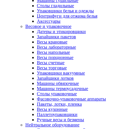
Машины сушильные
Столы гладильные
Упаковщики белья и одежды
Центрифуги для отжима белья
Аксессуары
Весовое и упаковочное
Датеры и этикировщики
Запайщики пакетов
Весы крановые
Весы лабораторные
Весы напольные
Весы порционные
Весы счетные
Весы торговые
Упаковщики вакуумные
Запайщики лотков
Машины обвязочные
Машины термоусадочные
Столы упаковочные
Фасовочно-упаковочные аппараты
Пакеты, лотки, пленка
Весы кухонные
Паллетоупаковщики
Ручные весы и безмены
Нейтральное оборудование