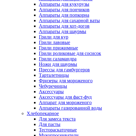
Аппараты для кукурузы
Аппараты для пончиков
Аппараты для попкорна
Аппараты для сахарной ваты
Аппараты для хот-догов
Аппараты для шаурмы
Грили для кур
Грили лавовые
Грили прижимные
Грили роликовые для сосисок
Грили саламандра
Ножи для шаурмы
Прессы для гамбургеров
Тарталетницы
Фризеры для мороженого
Чебуречницы
Аксессуары
Аксессуары для фаст-фуд
Аппарат для мороженого
Аппараты газированной воды
Хлебопекарное
Для замеса текста
Для пасты
Тестораскаточные
Мукопросеиватели