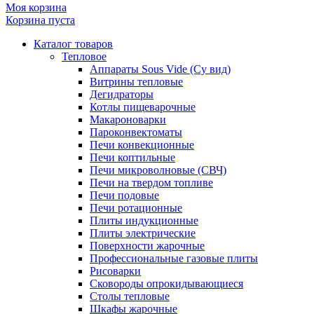
Моя корзина
Корзина пуста
Каталог товаров
Тепловое
Аппараты Sous Vide (Су вид)
Витрины тепловые
Дегидраторы
Котлы пищеварочные
Макароноварки
Пароконвектоматы
Печи конвекционные
Печи коптильные
Печи микроволновые (СВЧ)
Печи на твердом топливе
Печи подовые
Печи ротационные
Плиты индукционные
Плиты электрические
Поверхности жарочные
Профессиональные газовые плиты
Рисоварки
Сковороды опрокидывающиеся
Столы тепловые
Шкафы жарочные