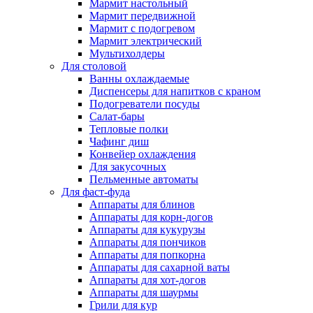
Мармит настольный
Мармит передвижной
Мармит с подогревом
Мармит электрический
Мультихолдеры
Для столовой
Ванны охлаждаемые
Диспенсеры для напитков с краном
Подогреватели посуды
Салат-бары
Тепловые полки
Чафинг диш
Конвейер охлаждения
Для закусочных
Пельменные автоматы
Для фаст-фуда
Аппараты для блинов
Аппараты для корн-догов
Аппараты для кукурузы
Аппараты для пончиков
Аппараты для попкорна
Аппараты для сахарной ваты
Аппараты для хот-догов
Аппараты для шаурмы
Грили для кур