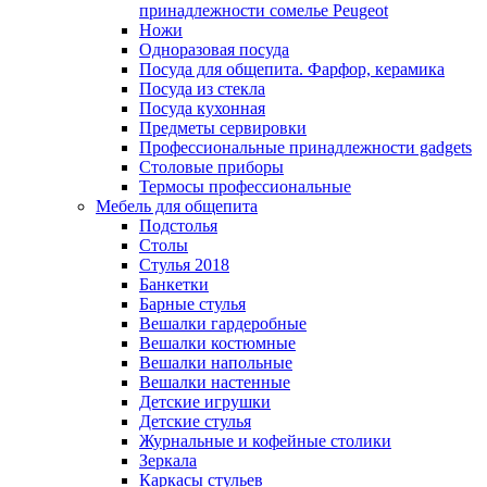
принадлежности сомелье Peugeot
Ножи
Одноразовая посуда
Посуда для общепита. Фарфор, керамика
Посуда из стекла
Посуда кухонная
Предметы сервировки
Профессиональные принадлежности gadgets
Столовые приборы
Термосы профессиональные
Мебель для общепита
Подстолья
Столы
Стулья 2018
Банкетки
Барные стулья
Вешалки гардеробные
Вешалки костюмные
Вешалки напольные
Вешалки настенные
Детские игрушки
Детские стулья
Журнальные и кофейные столики
Зеркала
Каркасы стульев