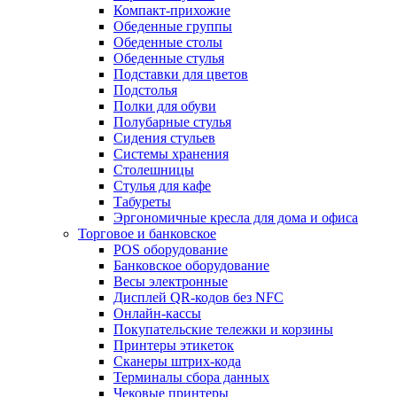
Компакт-прихожие
Обеденные группы
Обеденные столы
Обеденные стулья
Подставки для цветов
Подстолья
Полки для обуви
Полубарные стулья
Сидения стульев
Системы хранения
Столешницы
Стулья для кафе
Табуреты
Эргономичные кресла для дома и офиса
Торговое и банковское
POS оборудование
Банковское оборудование
Весы электронные
Дисплей QR-кодов без NFC
Онлайн-кассы
Покупательские тележки и корзины
Принтеры этикеток
Сканеры штрих-кода
Терминалы сбора данных
Чековые принтеры