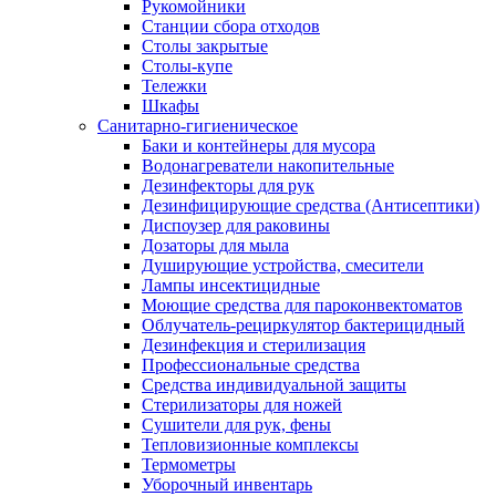
Рукомойники
Станции сбора отходов
Столы закрытые
Столы-купе
Тележки
Шкафы
Санитарно-гигиеническое
Баки и контейнеры для мусора
Водонагреватели накопительные
Дезинфекторы для рук
Дезинфицирующие средства (Антисептики)
Диспоузер для раковины
Дозаторы для мыла
Душирующие устройства, смесители
Лампы инсектицидные
Моющие средства для пароконвектоматов
Облучатель-рециркулятор бактерицидный
Дезинфекция и стерилизация
Профессиональные средства
Средства индивидуальной защиты
Стерилизаторы для ножей
Сушители для рук, фены
Тепловизионные комплексы
Термометры
Уборочный инвентарь