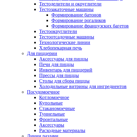
Тестоделители и округлители
Тестозакаточные машины
Формирование батонов
Формирование рогаликов
Формирование французских багетов
Тестоокруглители
Тестоотсадочные машины
Технологические линии
Хлебопекарная печь
Для пиццерии
Аксессуары для пиццы
Печи для пиццы
Инвентарь для пиццерий
Прессы для пиццы
Столы для сбора пиццы
Холодильные витрины для ингредиентов
Посудомоечное
Котломоечное
Купольные
Стаканомоечные
Туннельные
Фронтальные
Аксессуары
Расходные материалы
Линии раздачи