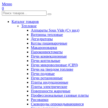
Меню
0
Каталог товаров
Тепловое
Аппараты Sous Vide (Су вид)
Витрины тепловые
Дегидраторы
Котлы пищеварочные
Макароноварки
Пароконвектоматы
Печи конвекционные
Печи коптильные
Печи микроволновые (СВЧ)
Печи на твердом топливе
Печи подовые
Печи ротационные
Плиты индукционные
Плиты электрические
Поверхности жарочные
Профессиональные газовые плиты
Рисоварки
Сковороды опрокидывающиеся