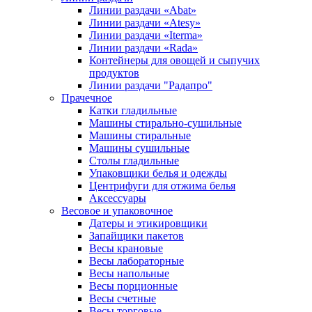
Линии раздачи «Abat»
Линии раздачи «Atesy»
Линии раздачи «Iterma»
Линии раздачи «Rada»
Контейнеры для овощей и сыпучих
продуктов
Линии раздачи "Радапро"
Прачечное
Катки гладильные
Машины стирально-сушильные
Машины стиральные
Машины сушильные
Столы гладильные
Упаковщики белья и одежды
Центрифуги для отжима белья
Аксессуары
Весовое и упаковочное
Датеры и этикировщики
Запайщики пакетов
Весы крановые
Весы лабораторные
Весы напольные
Весы порционные
Весы счетные
Весы торговые