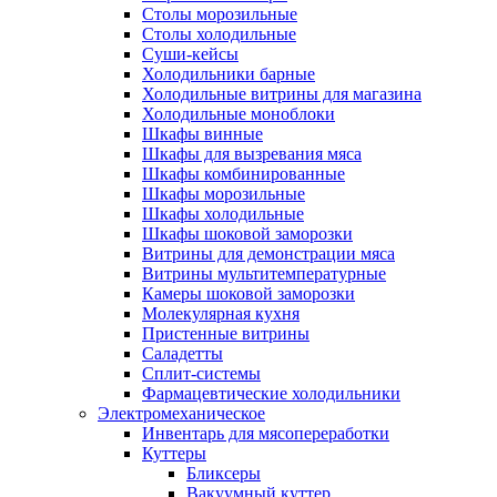
Столы морозильные
Столы холодильные
Суши-кейсы
Холодильники барные
Холодильные витрины для магазина
Холодильные моноблоки
Шкафы винные
Шкафы для вызревания мяса
Шкафы комбинированные
Шкафы морозильные
Шкафы холодильные
Шкафы шоковой заморозки
Витрины для демонстрации мяса
Витрины мультитемпературные
Камеры шоковой заморозки
Молекулярная кухня
Пристенные витрины
Саладетты
Сплит-системы
Фармацевтические холодильники
Электромеханическое
Инвентарь для мясопереработки
Куттеры
Бликсеры
Вакуумный куттер