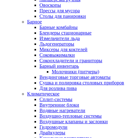
Овоскопы
Прессы для мусора
Столы для панировки
Барное
Барные комбайны
Блендеры стационарные
Измельчители льда
Льдогенераторы
Миксеры для коктелей
Соковыжималки
Сокоохладители и граниторы
Барный инвентарь
Молочники (питчеры)
Вендинговые торговые автоматы
Сушка и полировка столовых приборов
Для розлива пива
Климатическое
Сплит-системы
Внутренние блоки
Водяные нагреватели
Воздушно-тепловые системы
Воздушные клапаны и заслонки
Гидромодули
Драйкулеры