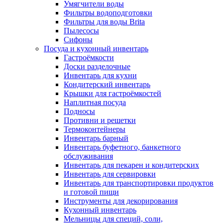
Умягчители воды
Фильтры водоподготовки
Фильтры для воды Brita
Пылесосы
Сифоны
Посуда и кухонный инвентарь
Гастроёмкости
Доски разделочные
Инвентарь для кухни
Кондитерский инвентарь
Крышки для гастроёмкостей
Наплитная посуда
Подносы
Противни и решетки
Термоконтейнеры
Инвентарь барный
Инвентарь буфетного, банкетного
обслуживания
Инвентарь для пекарен и кондитерских
Инвентарь для сервировки
Инвентарь для транспортировки продуктов
и готовой пищи
Инструменты для декорирования
Кухонный инвентарь
Мельницы для специй, соли,