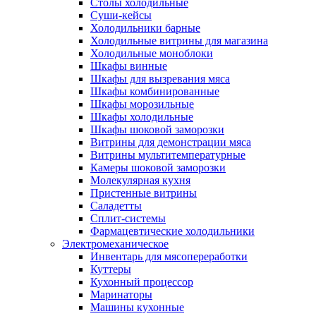
Столы холодильные
Суши-кейсы
Холодильники барные
Холодильные витрины для магазина
Холодильные моноблоки
Шкафы винные
Шкафы для вызревания мяса
Шкафы комбинированные
Шкафы морозильные
Шкафы холодильные
Шкафы шоковой заморозки
Витрины для демонстрации мяса
Витрины мультитемпературные
Камеры шоковой заморозки
Молекулярная кухня
Пристенные витрины
Саладетты
Сплит-системы
Фармацевтические холодильники
Электромеханическое
Инвентарь для мясопереработки
Куттеры
Кухонный процессор
Маринаторы
Машины кухонные