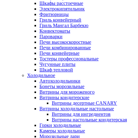
Шкафы расстоечные
Электрокипятильник
Фритюрницы
Гриль конвейерный
Гриль Мангал Барбекю
Конвектоматы
Пароварки
Печи высокоскоростные
Печи комбинированные
Печи конвейерные
Тостеры профессиональные
Чугунные плиты
Шкаф тепловой
Холодильное
Автохолодильники
Бонеты морозильные
Витрины для мороженого
Витрины кондитерские
Витрины десертные CANARY
Витрины холодильные настольные
Витрины для ингредиентов
Витрины настольные кондитерская
Горки холодильные
Камеры холодильные
Морозильные лари