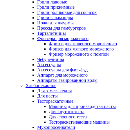
Грили лавовые
Грили прижимные
Грили роликовые для сосисок
Грили саламандра
Ножи для шаурмы
Прессы для гамбургеров
Тарталетницы
Фризеры для мороженого
Фризер для жареного мороженого
Фризер для мягкого мороженого
Фризер мороженого с помпой
Чебуречницы
Аксессуары
Аксессуары для фаст-фуд
Аппарат для мороженого
Аппараты газированной воды
Хлебопекарное
Для замеса текста
Для пасты
Тестораскаточные
Машины для производства пасты
Для крутого теста
Для слоеного теста
Тестораскатывающие машины
Мукопросеиватели