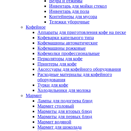
Ведра и отжимы
Инвентарь для мойки стекол
Инвентарь для пола
Контейнеры для мусора
Тележки уборочные
Кофейное
Аппараты для приготовления кофе на песке
Кофеварки капельного типа
Кофемашины автоматические
Кофемашины рожковые
Кофемолки профессиональные
Перколяторы для кофе
Принтеры для кофе
Аксессуары для кофейного оборудования
Расходные материалы для кофейного
оборудования
Турки для кофе
Холодильники для молока
Мармит
Лампы для подогрева блюд
Мармит столовый
Мармиты для вторых блюд
Мармиты для первых блюд
Мармит водяной
Мармит для шоколада