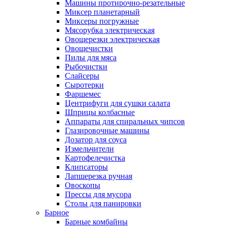
Машины протирочно-резательные
Миксер планетарный
Миксеры погружные
Мясорубка электрическая
Овощерезки электрическая
Овощечистки
Пилы для мяса
Рыбочистки
Слайсеры
Сыротерки
Фаршемес
Центрифуги для сушки салата
Шприцы колбасные
Аппараты для спиральных чипсов
Глазировочные машины
Дозатор для соуса
Измельчители
Картофелечистка
Клипсаторы
Лапшерезка ручная
Овоскопы
Прессы для мусора
Столы для панировки
Барное
Барные комбайны