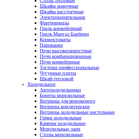
Столы тепловые
Шкафы жарочные
Шкафы расстоечные
Электрокипятильник
Фритюрницы
Гриль конвейерный
Гриль Мангал Барбекю
Конвектоматы
Пароварки
Печи высокоскоростные
Печи комбинированные
Печи конвейерные
Тостеры профессиональные
Чугунные плиты
Шкаф тепловой
Холодильное
Автохолодильники
Бонеты морозильные
Витрины для мороженого
Витрины кондитерские
Витрины холодильные настольные
Горки холодильные
Камеры холодильные
Морозильные лари
Столы морозильные