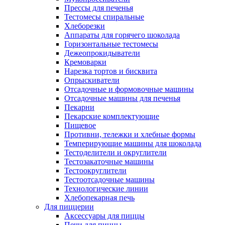
Прессы для печенья
Тестомесы спиральные
Хлеборезки
Аппараты для горячего шоколада
Горизонтальные тестомесы
Дежеопрокидыватели
Кремоварки
Нарезка тортов и бисквита
Опрыскиватели
Отсадочные и формовочные машины
Отсадочные машины для печенья
Пекарни
Пекарские комплектующие
Пищевое
Противни, тележки и хлебные формы
Темперирующие машины для шоколада
Тестоделители и округлители
Тестозакаточные машины
Тестоокруглители
Тестоотсадочные машины
Технологические линии
Хлебопекарная печь
Для пиццерии
Аксессуары для пиццы
Печи для пиццы