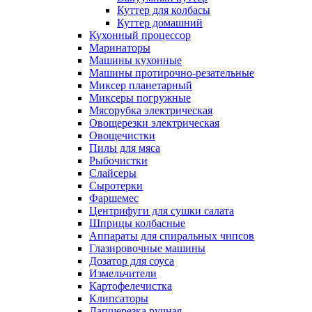
Куттер для колбасы
Куттер домашний
Кухонный процессор
Маринаторы
Машины кухонные
Машины протирочно-резательные
Миксер планетарный
Миксеры погружные
Мясорубка электрическая
Овощерезки электрическая
Овощечистки
Пилы для мяса
Рыбочистки
Слайсеры
Сыротерки
Фаршемес
Центрифуги для сушки салата
Шприцы колбасные
Аппараты для спиральных чипсов
Глазировочные машины
Дозатор для соуса
Измельчители
Картофелечистка
Клипсаторы
Лапшерезка ручная