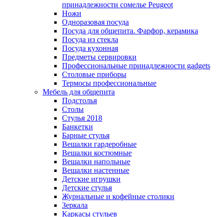
принадлежности сомелье Peugeot
Ножи
Одноразовая посуда
Посуда для общепита. Фарфор, керамика
Посуда из стекла
Посуда кухонная
Предметы сервировки
Профессиональные принадлежности gadgets
Столовые приборы
Термосы профессиональные
Мебель для общепита
Подстолья
Столы
Стулья 2018
Банкетки
Барные стулья
Вешалки гардеробные
Вешалки костюмные
Вешалки напольные
Вешалки настенные
Детские игрушки
Детские стулья
Журнальные и кофейные столики
Зеркала
Каркасы стульев