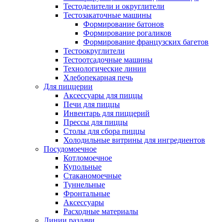
Тестоделители и округлители
Тестозакаточные машины
Формирование батонов
Формирование рогаликов
Формирование французских багетов
Тестоокруглители
Тестоотсадочные машины
Технологические линии
Хлебопекарная печь
Для пиццерии
Аксессуары для пиццы
Печи для пиццы
Инвентарь для пиццерий
Прессы для пиццы
Столы для сбора пиццы
Холодильные витрины для ингредиентов
Посудомоечное
Котломоечное
Купольные
Стаканомоечные
Туннельные
Фронтальные
Аксессуары
Расходные материалы
Линии раздачи