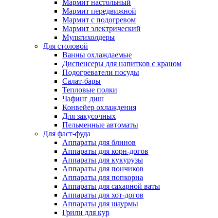
Мармит настольный
Мармит передвижной
Мармит с подогревом
Мармит электрический
Мультихолдеры
Для столовой
Ванны охлаждаемые
Диспенсеры для напитков с краном
Подогреватели посуды
Салат-бары
Тепловые полки
Чафинг диш
Конвейер охлаждения
Для закусочных
Пельменные автоматы
Для фаст-фуда
Аппараты для блинов
Аппараты для корн-догов
Аппараты для кукурузы
Аппараты для пончиков
Аппараты для попкорна
Аппараты для сахарной ваты
Аппараты для хот-догов
Аппараты для шаурмы
Грили для кур