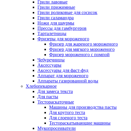
Грили лавовые
Грили прижимные
Грили роликовые для сосисок
Грили саламандра
Ножи для шаурмы
Прессы для гамбургеров
Тарталетницы
Фризеры для мороженого
Фризер для жареного мороженого
Фризер для мягкого мороженого
Фризер мороженого с помпой
Чебуречницы
Аксессуары
Аксессуары для фаст-фуд
Аппарат для мороженого
Аппараты газированной воды
Хлебопекарное
Для замеса текста
Для пасты
Тестораскаточные
Машины для производства пасты
Для крутого теста
Для слоеного теста
Тестораскатывающие машины
Мукопросеиватели