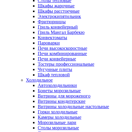
Столы тепловые
Шкафы жарочные
Шкафы расстоечные
Электрокипятильник
Фритюрницы
Гриль конвейерный
Гриль Мангал Барбекю
Конвектоматы
Пароварки
Печи высокоскоростные
Печи комбинированные
Печи конвейерные
Тостеры профессиональные
Чугунные плиты
Шкаф тепловой
Холодильное
Автохолодильники
Бонеты морозильные
Витрины для мороженого
Витрины кондитерские
Витрины холодильные настольные
Горки холодильные
Камеры холодильные
Морозильные лари
Столы морозильные