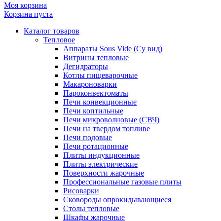
Моя корзина
Корзина пуста
Каталог товаров
Тепловое
Аппараты Sous Vide (Су вид)
Витрины тепловые
Дегидраторы
Котлы пищеварочные
Макароноварки
Пароконвектоматы
Печи конвекционные
Печи коптильные
Печи микроволновые (СВЧ)
Печи на твердом топливе
Печи подовые
Печи ротационные
Плиты индукционные
Плиты электрические
Поверхности жарочные
Профессиональные газовые плиты
Рисоварки
Сковороды опрокидывающиеся
Столы тепловые
Шкафы жарочные