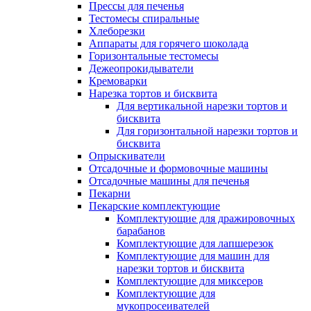
Прессы для печенья
Тестомесы спиральные
Хлеборезки
Аппараты для горячего шоколада
Горизонтальные тестомесы
Дежеопрокидыватели
Кремоварки
Нарезка тортов и бисквита
Для вертикальной нарезки тортов и
бисквита
Для горизонтальной нарезки тортов и
бисквита
Опрыскиватели
Отсадочные и формовочные машины
Отсадочные машины для печенья
Пекарни
Пекарские комплектующие
Комплектующие для дражировочных
барабанов
Комплектующие для лапшерезок
Комплектующие для машин для
нарезки тортов и бисквита
Комплектующие для миксеров
Комплектующие для
мукопросеивателей