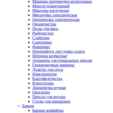
Машины протирочно-резательные
Миксер планетарный
Миксеры погружные
Мясорубка электрическая
Овощерезки электрическая
Овощечистки
Пилы для мяса
Рыбочистки
Слайсеры
Сыротерки
Фаршемес
Центрифуги для сушки салата
Шприцы колбасные
Аппараты для спиральных чипсов
Глазировочные машины
Дозатор для соуса
Измельчители
Картофелечистка
Клипсаторы
Лапшерезка ручная
Овоскопы
Прессы для мусора
Столы для панировки
Барное
Барные комбайны