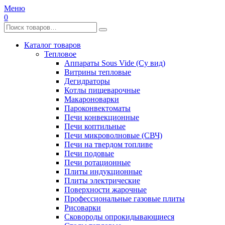
Меню
0
Каталог товаров
Тепловое
Аппараты Sous Vide (Су вид)
Витрины тепловые
Дегидраторы
Котлы пищеварочные
Макароноварки
Пароконвектоматы
Печи конвекционные
Печи коптильные
Печи микроволновые (СВЧ)
Печи на твердом топливе
Печи подовые
Печи ротационные
Плиты индукционные
Плиты электрические
Поверхности жарочные
Профессиональные газовые плиты
Рисоварки
Сковороды опрокидывающиеся