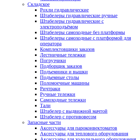
Складское
Рохли гидравлические
Штабелеры гидравлические ручные
Штабелеры гидравлические с
электроподъёмом
Штабелеры самоходные без платформы
Штабелеры самоходные с платформой для
оператора
Комплектовщики заказов
Лестничные тележки
Погрузчики
Подборщик заказов
Подъемники и вышки
Подъемные столы
Поломоечные машины
Ричтраки
Ручные тележки
Самоходные тележки
Тали
Штабелер с выдвижной мачтой
Штабелер с противовесом
Запасные части
Аксессуары для пароконвектоматов
Аксессуары для теплового оборудования
Аксессуары для холодильного оборудования