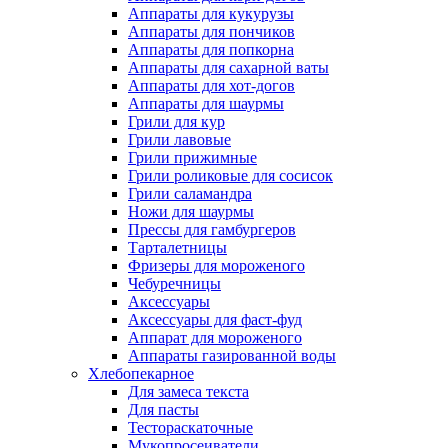
Аппараты для кукурузы
Аппараты для пончиков
Аппараты для попкорна
Аппараты для сахарной ваты
Аппараты для хот-догов
Аппараты для шаурмы
Грили для кур
Грили лавовые
Грили прижимные
Грили роликовые для сосисок
Грили саламандра
Ножи для шаурмы
Прессы для гамбургеров
Тарталетницы
Фризеры для мороженого
Чебуречницы
Аксессуары
Аксессуары для фаст-фуд
Аппарат для мороженого
Аппараты газированной воды
Хлебопекарное
Для замеса текста
Для пасты
Тестораскаточные
Мукопросеиватели