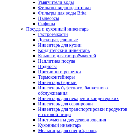
Умягчители воды
Фильтры водоподготовки
Фильтры для воды Brita
Пылесосы
Сифоны
Посуда и кухонный инвентарь
Гастроёмкости
Доски разделочные
Инвентарь для кухни
Кондитерский инвентарь
Крышки для гастроёмкостей
Наплитная посуда
Подносы
Противни и решетки
Термоконтейнеры
Инвентарь барный
Инвентарь буфетного, банкетного
обслуживания
Инвентарь для пекарен и кондитерских
Инвентарь для сервировки
Инвентарь для транспортировки продуктов
и готовой пищи
Инструменты для декорирования
Кухонный инвентарь
Мельницы для специй, соли,