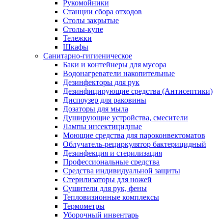
Рукомойники
Станции сбора отходов
Столы закрытые
Столы-купе
Тележки
Шкафы
Санитарно-гигиеническое
Баки и контейнеры для мусора
Водонагреватели накопительные
Дезинфекторы для рук
Дезинфицирующие средства (Антисептики)
Диспоузер для раковины
Дозаторы для мыла
Душирующие устройства, смесители
Лампы инсектицидные
Моющие средства для пароконвектоматов
Облучатель-рециркулятор бактерицидный
Дезинфекция и стерилизация
Профессиональные средства
Средства индивидуальной защиты
Стерилизаторы для ножей
Сушители для рук, фены
Тепловизионные комплексы
Термометры
Уборочный инвентарь