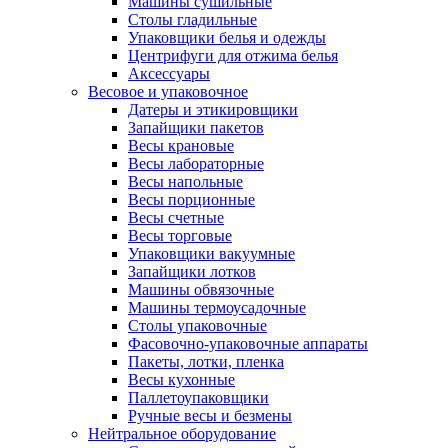
Машины сушильные
Столы гладильные
Упаковщики белья и одежды
Центрифуги для отжима белья
Аксессуары
Весовое и упаковочное
Датеры и этикировщики
Запайщики пакетов
Весы крановые
Весы лабораторные
Весы напольные
Весы порционные
Весы счетные
Весы торговые
Упаковщики вакуумные
Запайщики лотков
Машины обвязочные
Машины термоусадочные
Столы упаковочные
Фасовочно-упаковочные аппараты
Пакеты, лотки, пленка
Весы кухонные
Паллетоупаковщики
Ручные весы и безмены
Нейтральное оборудование