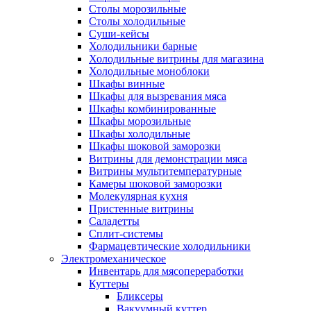
Столы морозильные
Столы холодильные
Суши-кейсы
Холодильники барные
Холодильные витрины для магазина
Холодильные моноблоки
Шкафы винные
Шкафы для вызревания мяса
Шкафы комбинированные
Шкафы морозильные
Шкафы холодильные
Шкафы шоковой заморозки
Витрины для демонстрации мяса
Витрины мультитемпературные
Камеры шоковой заморозки
Молекулярная кухня
Пристенные витрины
Саладетты
Сплит-системы
Фармацевтические холодильники
Электромеханическое
Инвентарь для мясопереработки
Куттеры
Бликсеры
Вакуумный куттер