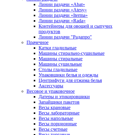
Линии раздачи «Abat»
Линии раздачи «Atesy»
Линии раздачи «Iterma»
Линии раздачи «Rada»
Контейнеры для овощей и сыпучих
продуктов
Линии раздачи "Радапро"
Прачечное
Катки гладильные
Машины стирально-сушильные
Машины стиральные
Машины сушильные
Столы гладильные
Упаковщики белья и одежды
Центрифуги для отжима белья
Аксессуары
Весовое и упаковочное
Датеры и этикировщики
Запайщики пакетов
Весы крановые
Весы лабораторные
Весы напольные
Весы порционные
Весы счетные
Весы торговые