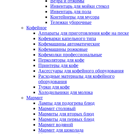
Ведра и отжимы
Инвентарь для мойки стекол
Инвентарь для пола
Контейнеры для мусора
Тележки уборочные
Кофейное
Аппараты для приготовления кофе на песке
Кофеварки капельного типа
Кофемашины автоматические
Кофемашины рожковые
Кофемолки профессиональные
Перколяторы для кофе
Принтеры для кофе
Аксессуары для кофейного оборудования
Расходные материалы для кофейного
оборудования
Турки для кофе
Холодильники для молока
Мармит
Лампы для подогрева блюд
Мармит столовый
Мармиты для вторых блюд
Мармиты для первых блюд
Мармит водяной
Мармит для шоколада