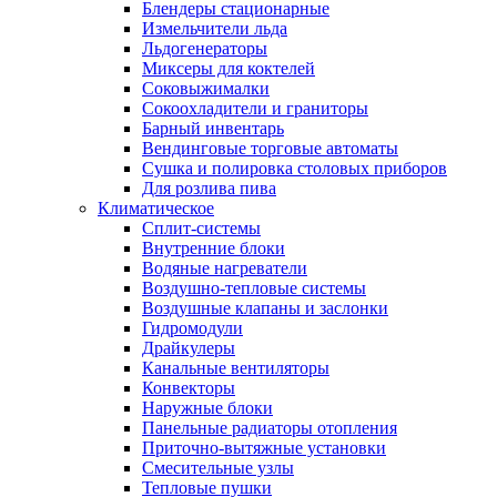
Блендеры стационарные
Измельчители льда
Льдогенераторы
Миксеры для коктелей
Соковыжималки
Сокоохладители и граниторы
Барный инвентарь
Вендинговые торговые автоматы
Сушка и полировка столовых приборов
Для розлива пива
Климатическое
Сплит-системы
Внутренние блоки
Водяные нагреватели
Воздушно-тепловые системы
Воздушные клапаны и заслонки
Гидромодули
Драйкулеры
Канальные вентиляторы
Конвекторы
Наружные блоки
Панельные радиаторы отопления
Приточно-вытяжные установки
Смесительные узлы
Тепловые пушки