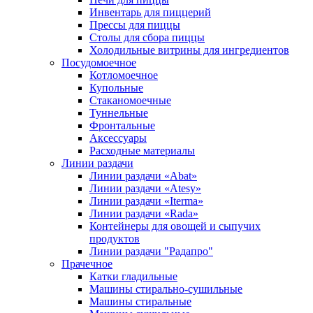
Инвентарь для пиццерий
Прессы для пиццы
Столы для сбора пиццы
Холодильные витрины для ингредиентов
Посудомоечное
Котломоечное
Купольные
Стаканомоечные
Туннельные
Фронтальные
Аксессуары
Расходные материалы
Линии раздачи
Линии раздачи «Abat»
Линии раздачи «Atesy»
Линии раздачи «Iterma»
Линии раздачи «Rada»
Контейнеры для овощей и сыпучих
продуктов
Линии раздачи "Радапро"
Прачечное
Катки гладильные
Машины стирально-сушильные
Машины стиральные