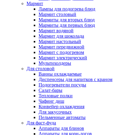
Мармит
Лампы для подогрева блюд
Мармит столовый
Мармиты для вторых блюд
Мармиты для первых блюд
Мармит водяной
Мармит для шоколада
Мармит настольный
Мармит передвижной
Мармит с подогревом
Мармит электрический
Мультихолдеры
Для столовой
Ванны охлаждаемые
Диспенсеры для напитков с краном
Подогреватели посуды
Салат-бары
Тепловые полки
Чафинг диш
Конвейер охлаждения
Для закусочных
Пельменные автоматы
Для фаст-фуда
Аппараты для блинов
Аппараты для корн-догов