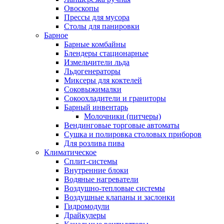
Овоскопы
Прессы для мусора
Столы для панировки
Барное
Барные комбайны
Блендеры стационарные
Измельчители льда
Льдогенераторы
Миксеры для коктелей
Соковыжималки
Сокоохладители и граниторы
Барный инвентарь
Молочники (питчеры)
Вендинговые торговые автоматы
Сушка и полировка столовых приборов
Для розлива пива
Климатическое
Сплит-системы
Внутренние блоки
Водяные нагреватели
Воздушно-тепловые системы
Воздушные клапаны и заслонки
Гидромодули
Драйкулеры