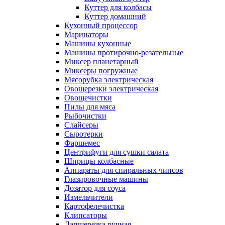
Куттер для колбасы
Куттер домашний
Кухонный процессор
Маринаторы
Машины кухонные
Машины протирочно-резательные
Миксер планетарный
Миксеры погружные
Мясорубка электрическая
Овощерезки электрическая
Овощечистки
Пилы для мяса
Рыбочистки
Слайсеры
Сыротерки
Фаршемес
Центрифуги для сушки салата
Шприцы колбасные
Аппараты для спиральных чипсов
Глазировочные машины
Дозатор для соуса
Измельчители
Картофелечистка
Клипсаторы
Лапшерезка ручная