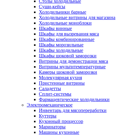
Столы холодильные
Суши-кейсы
Холодильники барные
Холодильные витрины для магазина
Холодильные моноблоки
Шкафы винные
Шкафы для вызревания мяса
Шкафы комбинированные
Шкафы морозильные
Шкафы холодильные
Шкафы шоковой заморозки
Витрины для демонстрации мяса
Витрины мультитемпературные
Камеры шоковой заморозки
Молекулярная кухня
Пристенные витрины
Саладетты
Сплит-системы
Фармацевтические холодильники
Электромеханическое
Инвентарь для мясопереработки
Куттеры
Кухонный процессор
Маринаторы
Машины кухонные