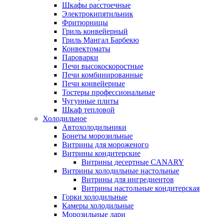
Шкафы расстоечные
Электрокипятильник
Фритюрницы
Гриль конвейерный
Гриль Мангал Барбекю
Конвектоматы
Пароварки
Печи высокоскоростные
Печи комбинированные
Печи конвейерные
Тостеры профессиональные
Чугунные плиты
Шкаф тепловой
Холодильное
Автохолодильники
Бонеты морозильные
Витрины для мороженого
Витрины кондитерские
Витрины десертные CANARY
Витрины холодильные настольные
Витрины для ингредиентов
Витрины настольные кондитерская
Горки холодильные
Камеры холодильные
Морозильные лари