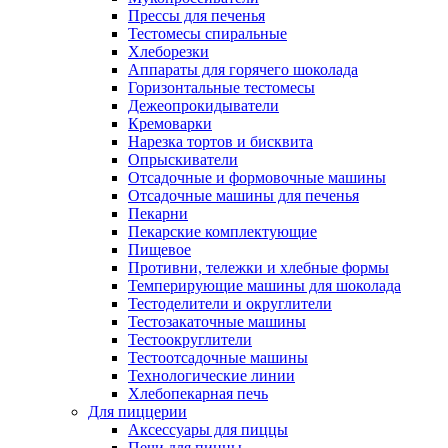
Прессы для печенья
Тестомесы спиральные
Хлеборезки
Аппараты для горячего шоколада
Горизонтальные тестомесы
Дежеопрокидыватели
Кремоварки
Нарезка тортов и бисквита
Опрыскиватели
Отсадочные и формовочные машины
Отсадочные машины для печенья
Пекарни
Пекарские комплектующие
Пищевое
Противни, тележки и хлебные формы
Темперирующие машины для шоколада
Тестоделители и округлители
Тестозакаточные машины
Тестоокруглители
Тестоотсадочные машины
Технологические линии
Хлебопекарная печь
Для пиццерии
Аксессуары для пиццы
Печи для пиццы