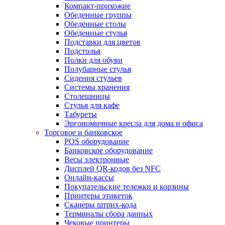
Компакт-прихожие
Обеденные группы
Обеденные столы
Обеденные стулья
Подставки для цветов
Подстолья
Полки для обуви
Полубарные стулья
Сидения стульев
Системы хранения
Столешницы
Стулья для кафе
Табуреты
Эргономичные кресла для дома и офиса
Торговое и банковское
POS оборудование
Банковское оборудование
Весы электронные
Дисплей QR-кодов без NFC
Онлайн-кассы
Покупательские тележки и корзины
Принтеры этикеток
Сканеры штрих-кода
Терминалы сбора данных
Чековые принтеры